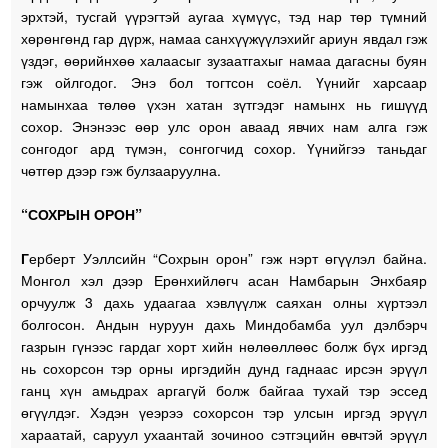
эрхтэй, тусгай үүрэгтэй аугаа хүмүүс, тэд нар төр түмний
хөрөнгөнд гар дүрж, намаа санхүүжүүлэхийг ариун явдал гэж
үздэг, өөрийнхөө халаасыг зузаатгахыг намаа дагасны буян
гэж ойлгодог. Энэ бол тогтсон соёл. Үүнийг харсаар
намынхаа төлөө үхэн хатан зүтгэдэг намынх нь гишүүд
сохор. Энэнээс өөр улс орон аваад явчих нам алга гэж
сонгодог ард түмэн, сонгогчид сохор. Үүнийгээ таньдаг
чөтгөр дээр гэж булзааруулна.
“СОХРЫН ОРОН”
Г
ерберт Уэллсийн “Сохрын орон” гэж нэрт өгүүлэл байна.
Монгол хэл дээр Ерөнхийлөгч асан Намбарын Энхбаяр
орчуулж 3 дахь удаагаа хэвлүүлж саяхан олны хүртээл
болгосон. Андын нуруун дахь Миндобамба уул дэлбэрч
газрын гүнээс гардаг хорт хийн нөлөөллөөс болж бүх иргэд
нь сохорсон тэр орны иргэдийн дунд гаднаас ирсэн эрүүл
ганц хүн амьдрах аргагүй болж байгаа тухай тэр эссед
өгүүлдэг. Хэдэн үеэрээ сохорсон тэр улсын иргэд эрүүл
хараатай, саруул ухаантай зочиноо сэтгэцийн өвчтэй эрүүл