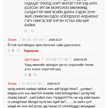
ГАДААДТ ОЧООД ХОРТ МОГОЙ ТЭЭГЭЭД АЛГА
БОЛСОН ЭРГЭЖ МОНГОЛОО МӨЛЖӨӨД
САЛДАГГҮЙ ЧИНГЭСИЙН ДАРАА ХЭДЭН ЗУУН
ЖИЛ СӨНӨСӨН ОДОО ХОЁРДОХОО АРДЧИЛАЛ
ГЭГЧ ЧИНГЭСЭЭР БҮРЭН УСТАХ ЮМ ШИГ
БАЙНА
Зочин
66.181.190.160
2026.03.27
Ёстой хулгайчдын орон болсныг сайн дүрсэлжээ.
1
Хариулах
Цогтгэрэл
150.228.177.182
2026.03.28
Үүрд мөнхийн орондоо үрсээ үлдээхийн төлөө
үгээ хэлэх хэрэгтэй шүү
2
Зочин
31.32.212.183
2026.03.27
taniig erenhii saidaar tabibal men adil hylgai hiine?...yyndee l
baigaa yum suu dee!!chi eneeder said boloogyidee l yyniig helj
chadaj baina?...said bolbol men l hylgaich!!!!ta nar sig sidel baram
ni zeregchsen Mongol hynd hen itgeh be?........ta nariin zyrh
setgel eh oron ard tymen gej hezee ch chohildoggyi ee!yagaad