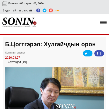
Баасан - 08 сарын 07, 2026
Бидэнтэй нэгдээрэй:
Б.Цогтгэрэл: Хулгайчдын орон
Улс төр, эдийн засаг
Sonin.mn agency
Гэмт хэрэг
2026.03.27
Сэтгэгдэл (49)
Нийгэм, соёл
Спорт
Easy news