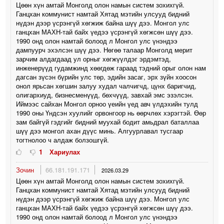
Цөөн хүн амтай Монголд олон намын систем зохихгүй.
Ганцхан коммунист намтай Хятад мэтийн улсууд бидний
нүдэн дээр үсрэнгүй хөгжиж байна шүү дээ. Монгол улс
ганцхан МАХН-тай байх үедээ үсрэнгүй хөгжсөн шүү дээ.
1990 онд олон намтай болоод л Монгол улс үнэндээ
дампуурч эхэлсэн шүү дээ. Нөгөө талаар Монголд мерит
зарчим алдагдаад ул орныг хөгжүүлдэг эрдэмтэд,
инженерүүд гудамжинд хөөгдөж гараад тэдний орыг олон нам
дагсан зүсэн бүрийн улс төр, эдийн засаг, эрх зүйн хоосон
онол ярьсан хөгшин залуу худал чалчигчд, цүнх баригчид,
олигархиуд, бизнесменүүд, бөхчүүд, завхай эмс эзэлсэн.
Иймээс сайхан Монгол орноо үеийн үед авч үлдэхийн тулд
1990 оны Үндсэн хуулийг орвонгоор нь өөрчлөх хэрэгтэй. Өөр
зам байгүй гэдгийг бидний муухай бодит амьдрал баталлаа
шүү дээ монгол ахан дүүс минь. Алгуурлавал тусгаар
тогтнолоо ч алдаж болзошгүй.
1
Хариулах
Зочин
66.181.191.171
2026.03.29
Цөөн хүн амтай Монголд олон намын систем зохихгүй.
Ганцхан коммунист намтай Хятад мэтийн улсууд бидний
нүдэн дээр үсрэнгүй хөгжиж байна шүү дээ. Монгол улс
ганцхан МАХН-тай байх үедээ үсрэнгүй хөгжсөн шүү дээ.
1990 онд олон намтай болоод л Монгол улс үнэндээ