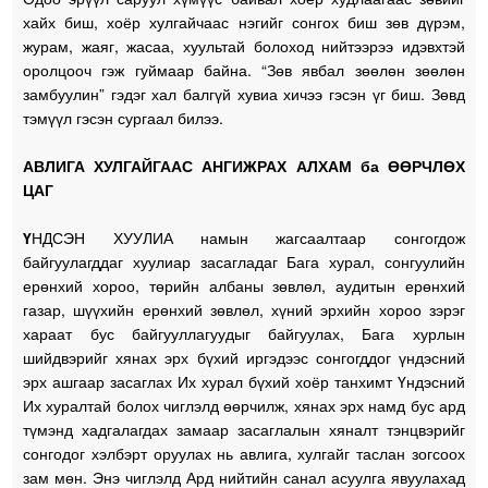
хайх биш, хоёр хулгайчаас нэгийг сонгох биш зөв дүрэм,
журам, жаяг, жасаа, хуультай болоход нийтээрээ идэвхтэй
оролцооч гэж гуймаар байна. “Зөв явбал зөөлөн зөөлөн
замбуулин” гэдэг хал балгүй хувиа хичээ гэсэн үг биш. Зөвд
тэмүүл гэсэн сургаал билээ.
АВЛИГА ХУЛГАЙГААС АНГИЖРАХ АЛХАМ ба ӨӨРЧЛӨХ
ЦАГ
Ү
НДСЭН ХУУЛИА намын жагсаалтаар сонгогдож
байгуулагддаг хуулиар засагладаг Бага хурал, сонгуулийн
ерөнхий хороо, төрийн албаны зөвлөл, аудитын ерөнхий
газар, шүүхийн ерөнхий зөвлөл, хүний эрхийн хороо зэрэг
хараат бус байгууллагуудыг байгуулах, Бага хурлын
шийдвэрийг хянах эрх бүхий иргэдээс сонгогддог үндэсний
эрх ашгаар засаглах Их хурал бүхий хоёр танхимт Үндэсний
Их хуралтай болох чиглэлд өөрчилж, хянах эрх намд бус ард
түмэнд хадгалагдах замаар засаглалын хяналт тэнцвэрийг
сонгодог хэлбэрт оруулах нь авлига, хулгайг таслан зогсоох
зам мөн. Энэ чиглэлд Ард нийтийн санал асуулга явуулахад