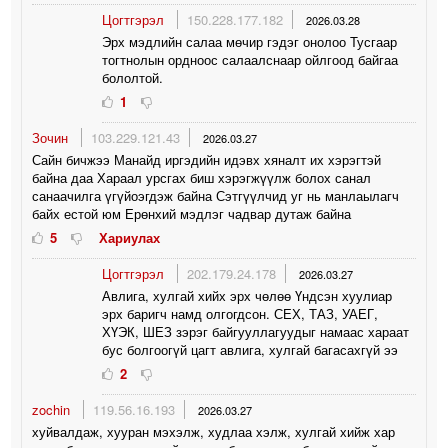
Цогтгэрэл
150.228.177.182
2026.03.28
Эрх мэдлийн салаа мөчир гэдэг онолоо Тусгаар
тогтнолын ордноос салаалснаар ойлгоод байгаа
бололтой.
1
Зочин
103.229.121.43
2026.03.27
Сайн бичжээ Манайд иргэдийн идэвх хяналт их хэрэгтэй
байна даа Хараал урсгах биш хэрэгжүүлж болох санал
санаачилга үгүйоэгдэж байна Сэтгүүлчид уг нь манлаылагч
байх естой юм Ерөнхий мэдлэг чадвар дутаж байна
5
Хариулах
Цогтгэрэл
202.179.24.178
2026.03.27
Авлига, хулгай хийх эрх чөлөө Үндсэн хуулиар
эрх баригч намд олгогдсон. СЕХ, ТАЗ, УАЕГ,
ХҮЭК, ШЕЗ зэрэг байгууллагуудыг намаас хараат
бус болгоогүй цагт авлига, хулгай багасахгүй ээ
2
zochin
119.56.16.193
2026.03.27
хуйвалдаж, хууран мэхэлж, худлаа хэлж, хулгай хийж хар