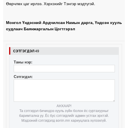
Өөрчлөх цаг ирлээ. Хэрхэхийг Тэнгэр мэдтүгэй.
Монгол Үндэсний Ардчилсан Намын дарга, Үндсэн хууль
судлаач Баянжаргалын Цогтгэрэл
СЭТГЭГДЭЛ
49
Таны нэр:
Сэтгэгдэл:
АНХААР!
Та сэтгэгдэл бичихдээ хууль зүйн болон ёс суртахууныг
баримтална уу. Ёс бус сэтгэгдлийг админ устгах эрхтэй.
Мэдээний сэтгэгдэлд sonin.mn хариуцлага хүлээхгүй.