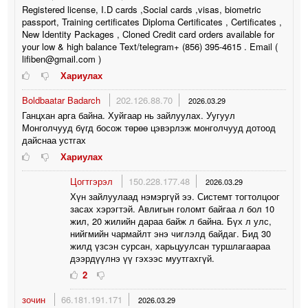
Registered license, I.D cards ,Social cards ,visas, biometric
passport, Training certificates Diploma Certificates , Certificates ,
New Identity Packages , Cloned Credit card orders available for
your low & high balance Text/telegram+ ‪(856) 395-4615‬ . Email (
lifiben@gmail.com )
Хариулах
Boldbaatar Badarch
202.126.88.70
2026.03.29
Ганцхан арга байна. Хуйгаар нь зайлуулах. Уугуул
Монголчууд бүгд босож төрөө цэвэрлэж монголчууд дотоод
дайснаа устгах
Хариулах
Цогтгэрэл
150.228.177.48
2026.03.29
Хүн зайлуулаад нэмэргүй ээ. Системт тогтолцоог
засах хэрэгтэй. Авлигын голомт байгаа л бол 10
жил, 20 жилийн дараа байж л байна. Бүх л улс,
нийгмийн чармайлт энэ чиглэлд байдаг. Бид 30
жилд үзсэн сурсан, харьцуулсан туршлагаараа
дээрдүүлнэ үү гэхээс муутгахгүй.
2
зочин
66.181.191.171
2026.03.29