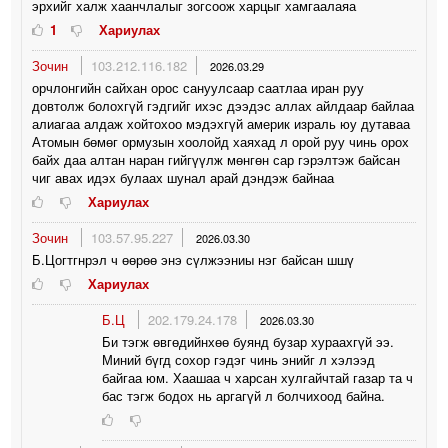
эрхийг халж хаанчлалыг зогсоож харцыг хамгаалаяа
1
Хариулах
Зочин
103.212.116.182
2026.03.29
орчлонгийн сайхан орос сануулсаар саатлаа иран руу
довтолж болохгүй гэдгийг ихэс дээдэс аллах айлдаар байлаа
алиагаа алдаж хойтохоо мэдэхгүй америк израль юу дутаваа
Атомын бөмөг ормузын хоолойд хаяхад л орой руу чинь орох
байх даа алтан наран гийгүүлж мөнгөн сар гэрэлтэж байсан
чиг авах идэх булаах шунал арай дэндэж байнаа
Хариулах
Зочин
103.57.95.227
2026.03.30
Б.Цогтгнрэл ч өөрөө энэ сүлжээниы нэг байсан шшү
Хариулах
Б.Ц
202.179.24.178
2026.03.30
Би тэгж өвгөдийнхөө буянд бузар хураахгүй ээ.
Миний бүгд сохор гэдэг чинь энийг л хэлээд
байгаа юм. Хаашаа ч харсан хулгайчтай газар та ч
бас тэгж бодох нь аргагүй л болчихоод байна.