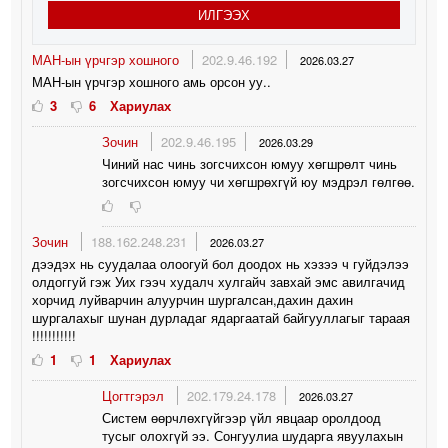
ИЛГЭЭХ
МАН-ын үрчгэр хошного
202.9.46.192
2026.03.27
МАН-ын үрчгэр хошного амь орсон уу..
3
6
Хариулах
Зочин
202.9.46.195
2026.03.29
Чиний нас чинь зогсчихсон юмуу хөгшрөлт чинь
зогсчихсон юмуу чи хөгшрөхгүй юу мэдрэл гөлгөө.
Зочин
188.162.248.231
2026.03.27
дээдэх нь суудалаа олоогуй бол доодох нь хэзээ ч гуйдэлээ
олдоггуй гэж Уих гээч худалч хулгайч завхай эмс авилгачид
хорчид луйварчин алуурчин шургалсан,дахин дахин
шургалахыг шунан дурладаг ядаргаатай байгууллагыг тараая
!!!!!!!!!!!
1
1
Хариулах
Цогтгэрэл
202.179.24.178
2026.03.27
Систем өөрчлөхгүйгээр үйл явцаар оролдоод
тусыг олохгүй ээ. Сонгуулиа шударга явуулахын