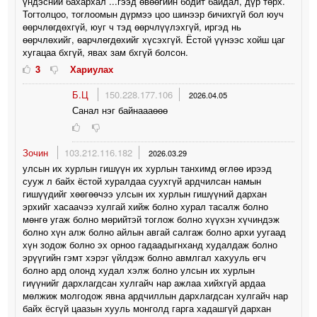
үндэсний бахархал ...гээд өвөөгийн бодит байдал, дүр төрх.
Тогтолцоо, тоглоомын дүрмээ цоо шинээр бичихгүй бол юуч
өөрчлөгдөхгүй, юуг ч тэд өөрчлүүлэхгүй, иргэд нь
өөрчлөхийг, өарчлөгдөхийг хүсэхгүй. Ёстой үүнээс хойш цаг
хугацаа бхгүй, явах зам бхгүй болсон.
3
Хариулах
Б.Ц
150.228.177.106
2026.04.05
Санал нэг байнаааөөө
Зочин
103.212.116.182
2026.03.29
улсын их хурлын гишүүн их хурлын танхимд өглөө ирээд
сууж л байх ёстой хуралдаа суухгүй ардчилсан намын
гишүүдийг хөөгөөчээ улсын их хурлын гишүүний дархан
эрхийг хасаачээ хулгай хийж болно хурал тасалж болно
мөнгө угаж болно мөрийтэй тоглож болно хүүхэн хүчиндэж
болно хүн алж болно айлын авгай салгаж болно архи уугаад
хүн зодож болно эх орноо гадаадыгнханд худалдаж болно
эрүүгийн гэмт хэрэг үйлдэж болно авмлгал хахууль өгч
болно ард олонд худал хэлж болно улсын их хурлын
гиүүнийг дархлагдсан хулгайч нар ажлаа хийхгүй ардаа
мөлжиж молгодож явна ардчиллын дархлагдсан хулгайч нар
байх ёсгүй цаазын хууль монголд гарга хадашгүй дархан