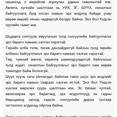
оршиход л өөрийгөө зориулах удмын тавилантай юм.
Авлига, хулгайн шалтгаан нь УИХ, ЗГ, ШҮҮХ, хяналтын
байгууллага бүгд ялсан намын эрх мэдэлд байдаг учир
өөрөө өөрийг хянах чадваргүй болдог байна. Энэ бол Үндсэн
хуулийн гажиг юм.
Шударга сонгууль явуулахын тулд сонгуулийн байгууллагыг
эрх баригч намаас салгах хэрэгтэй.
Төрийн алба тэлж, төсөв данхайдаггүй байхын тулд төрийн
албаны байгууллагыг эрх баригч намаас салгах хэрэгтэй,
Төр, түмний мөнгө, хөрөнгө шамигдуулдаггүй байлгахын
тулд аудит, хяналтын байгууллагыг эрх баригч нам өөрөө
томилдог байж болохгүй,
Шүүх хууль тэгш үйлчилдэг байлгая гэвэл шүүх эрх мэдлийг
эрх баригч намын савраас салгах ёстой. Энэ бол Үндсэн
хуулиа өөрчлөх суурь шалтгаан юм. Эс бөгөөс хулгай,
авлигаараа эрх баригчид, эрх мэдэлтнүүд нь гадны
барьцаанд ороод хэдхэн сонгуулийн дараа тусгаар
тогтнолоо алдахад ойртож байна.
Одоо эрүүл саруул хүмүүс байвал хоёр худлаагаас зөвийг