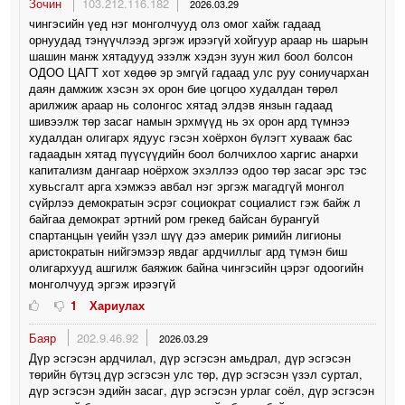
Зочин
103.212.116.182
2026.03.29
чингэсийн үед нэг монголчууд олз омог хайж гадаад
орнуудад тэнүүчлээд эргэж ирээгүй хойгуур араар нь шарын
шашин манж хятадууд эзэлж хэдэн зуун жил боол болсон
ОДОО ЦАГТ хот хөдөө эр эмгүй гадаад улс руу сониучархан
даян дамжиж хэсэн эх орон бие цогцоо худалдан төрөл
арилжиж араар нь солонгос хятад элдэв янзын гадаад
шивээлж төр засаг намын эрхмүүд нь эх орон ард түмнээ
худалдан олигарх ядуус гэсэн хоёрхон бүлэгт хувааж бас
гадаадын хятад пүүсүүдийн боол болчихлоо харгис анархи
капитализм дангаар ноёрхож эхэллээ одоо төр засаг эрс тэс
хувьсгалт арга хэмжээ авбал нэг эргэж магадгүй монгол
сүйрлээ демократын эсрэг социократ социалист гэж байж л
байгаа демократ эртний ром грекед байсан бурангуй
спартанцын үеийн үзэл шүү дээ америк римийн лигионы
аристократын нийгэмээр явдаг ардчиллыг ард түмэн биш
олигархууд ашгилж баяжиж байна чингэсийн цэрэг одоогийн
монголчууд эргэж ирээгүй
1
Хариулах
Баяр
202.9.46.92
2026.03.29
Дүр эсгэсэн ардчилал, дүр эсгэсэн амьдрал, дүр эсгэсэн
төрийн бүтэц дүр эсгэсэн улс төр, дүр эсгэсэн үзэл суртал,
дүр эсгэсэн эдийн засаг, дүр эсгэсэн урлаг соёл, дүр эсгэсэн