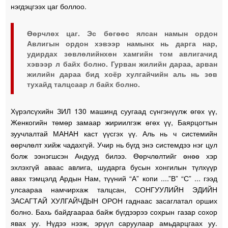
нэгдэцгээх цаг боллоо.
Өөрчлөх цаг. Эс бөгөөс ялсан намын ордон
Авлигын ордон хэвээр намынх нь дарга нар,
удирдах зөвлөлийнхөн хамгийн том авлигачид
хэвээр л байх болно. Гурван жилийн дараа, арван
жилийн дараа бид хоёр хулгайчийн аль нь зөв
тухайд талцсаар л байх болно.
Хүрэлсүхийн ЗИЛ 130 машинд суугаад сүнгэнүүлж өгөх үү,
Женкогийн төмөр замаар жириилгэж өгөх үү, Баярцогтын
зуучлалтай МАНАН каст үүсгэх үү. Аль нь ч системийн
өөрчлөлт хийж чадахгүй. Учир нь бүгд энэ системдээ нэг цул
болж ээнэгшсэн Андууд билээ. Өөрчлөлтийг өнөө хэр
эхлэхгүй аваас авлига, шударга бусын хонгилын түлхүүр
авах тэмцэлд Ардын Нам, түүний “А” копи ....”В” “С” ... гээд
улсаараа намчирхаж талцсан, СОНГУУЛИЙН ЭДИЙН
ЗАСАГТАЙ ХУЛГАЙЧДЫН ОРОН гаднаас засаглатал орших
болно. Бахь байдгаараа байж бүгдээрээ сохрын газар сохор
явах уу. Нүдээ нээж, эрүүл саруулаар амьдарцгаах уу.