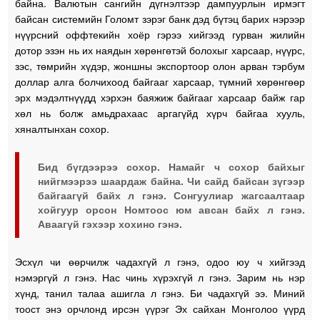
байна. Валютын сангийн дүгнэлтээр дампуурлын ирмэгт
байсан системийн Голомт зэрэг банк дэд бүтэц барих нэрээр
нүүрсний оффтекийн хоёр гэрээ хийгээд гурван жилийн
дотор эзэн нь их наядын хөрөнгөтэй болохыг харсаар, нүүрс,
зэс, төмрийн хүдэр, жоншны экспортоор олон арван тэрбум
доллар алга болчихоод байгааг харсаар, түмний хөрөнгөөр
эрх мэдэлтнүүдд хэрхэн баяжиж байгааг харсаар байж гар
хөл нь болж амьдрахаас аргагүйд хүрч байгаа хууль,
хяналтынхан сохор.
Бид бүгдээрээ сохор. Намайг ч сохор байхыг
нийгмээрээ шаардаж байна. Чи сайд байсан зүгээр
байгаагүй байх л гэнэ. Сонгуулиар жагсаалтаар
хойгуур орсон Номтоос юм авсан байх л гэнэ.
Аваагүй гэхээр хохино гэнэ.
Эсхүл чи өөрчилж чадахгүй л гэнэ, одоо юу ч хийгээд
нэмэргүй л гэнэ. Нас чинь хүрэхгүй л гэнэ. Зарим нь нэр
хүнд, танил талаа ашигла л гэнэ. Би чадахгүй ээ. Миний
тоост энэ орчлонд ирсэн үүрэг Эх сайхан Монголоо үүрд