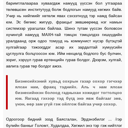
баримтлалаараа хуваагдаж намууд үүссэн бол утгаараа
төлөвшсөн институтууд болж бодлогын намууд хөгжих байв.
Учир нь нийгмийг хөтөлж явах сэхээтнүүд тэр намд байсан
юм. Эс бөгөөс жигүүр, фракцыг зөвшөөрөөд нэг намын
системээр урагшлах байлаа. Шинэ тутам үүссэн боловсон
хүчингүй намууд МАХН-тай тэмцэх тэмцэлдээ гишүүдийн
уралдаанд орж одоо томууд нь коммунист нүсэр бүтэцтэй
хулгайгаар тэжээгддэг асар их зардалтай хүмүүсийн
цуглуулга болцгоосон юм. Ийм нөхцөлд бодлого бус булчин,
зориг, хэрүүл гурав ертөнцийн гурав болдог. Дээрэм, хулгай,
авлига гурав төр болдог ажээ.
Бизнесийхэний хувьд сохрын газар сохор гэгчээр
ялсан нам, фракц тэднийх. Аль ч нам ялсан
бизнесийнхэн болоод гадныхан хожидог тогтолцоо
юм. Яагаад гэхээр тэд бүгд энэ явж байгааг зөв,
үнэн, өөр зам үгүй гэж ойлгож байгаа учир сохор.
Одоогоор бидний эзэд Баясгалан, Эрдэнэбилэг ... /гэр
бүлийн банкыг Голомт, Худалдаа, Хөгжил энэ тэр гэж нийтлэг