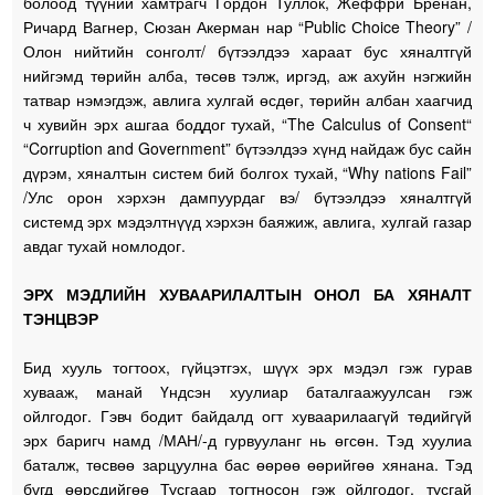
болоод түүний хамтрагч Гордон Туллок, Жеффри Бренан,
Ричард Вагнер, Сюзан Акерман нар “Public Сhoice Theory” /
Олон нийтийн сонголт/ бүтээлдээ хараат бус хяналтгүй
нийгэмд төрийн алба, төсөв тэлж, иргэд, аж ахуйн нэгжийн
татвар нэмэгдэж, авлига хулгай өсдөг, төрийн албан хаагчид
ч хувийн эрх ашгаа боддог тухай, “The Calculus of Consent“
“Corruption and Government” бүтээлдээ хүнд найдаж бус сайн
дүрэм, хяналтын систем бий болгох тухай, “Why nations Fail”
/Улс орон хэрхэн дампуурдаг вэ/ бүтээлдээ хяналтгүй
системд эрх мэдэлтнүүд хэрхэн баяжиж, авлига, хулгай газар
авдаг тухай номлодог.
ЭРХ МЭДЛИЙН ХУВААРИЛАЛТЫН ОНОЛ БА ХЯНАЛТ
ТЭНЦВЭР
Бид хууль тогтоох, гүйцэтгэх, шүүх эрх мэдэл гэж гурав
хувааж, манай Үндсэн хуулиар баталгаажуулсан гэж
ойлгодог. Гэвч бодит байдалд огт хуваарилаагүй төдийгүй
эрх баригч намд /МАН/-д гурвууланг нь өгсөн. Тэд хуулиа
баталж, төсвөө зарцуулна бас өөрөө өөрийгөө хянана. Тэд
бүгд өөрсдийгөө Тусгаар тогтносон гэж ойлгодог, тусгай