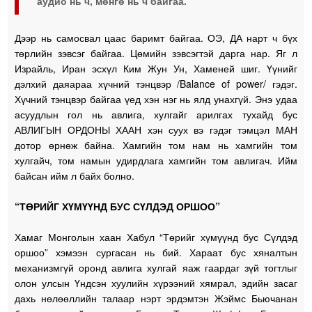
аудио нь ч, мөнгө нь ч байгаа.
Дээр нь самосвал цаас баримт байгаа. ОЭ, ДА нарт ч бүх
төрлийн зэвсэг байгаа. Цөмийн зэвсэгтэй дарга нар. Яг л
Израйль, Иран эсхүл Ким Жун Ун, Хаменей шиг. Үүнийг
дэлхий даяараа хүчний тэнцвэр /Balance of power/ гэдэг.
Хүчний тэнцвэр байгаа үед хэн нэг нь ялд унахгүй. Энэ удаа
асуудлын гол нь авлига, хулгайг арилгах тухайд бус
АВЛИГЫН ОРДОНЫ ХААН хэн суух вэ гэдэг тэмцэл МАН
дотор өрнөж байна. Хамгийн том нам нь хамгийн том
хулгайч, том намын удирдлага хамгийн том авлигач. Ийм
байсан ийм л байх болно.
“ТӨРИЙГ ХҮМҮҮНД БУС СҮЛДЭД ОРШОО”
Хамаг Монголын хаан Хабул “Төрийг хүмүүнд бус Сүлдэд
оршоо” хэмээн сургасан нь бий. Хараат бус хяналтын
механизмгүй оронд авлига хулгай яаж гаардаг зүй тогтлыг
олон улсын Үндсэн хуулийн хүрээний хямрал, эдийн засаг
дахь нөлөөллийн талаар нэрт эрдэмтэн Жэймс Бьючанан