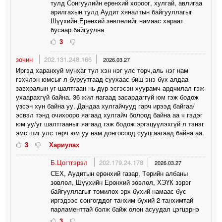
тулд Сонгуулийн ерөнхий хороог, хулгай, авлигаа
арилгахын тулд Аудит хяналтын байгууллагыг
Шүүхийн Ерөнхий зөвлөлийг намаас хараат
бусаар байгуулна
3
зочин
202.131.248.166
2026.03.27
Иргэд харанхуй мунхаг тул хэн нэг улс төрч,аль нэг нам
гэхчлэн юмсыг л буруутгаад суухаас биш энэ бүх алдаа
завхралын уг шалтгаан нь дүр эсгэсэн хуурамч ардчилал гэж
ухаарахгүй байна. 36 жил яагаад засардаггүй юм гэж бодож
үзсэн хүн байна уу. Дандаа хулгайчууд гарч ирээд байгаа/
эсвэл тэнд очихооро яагаад хулгайч болоод байна аа ч гэдэг
юм уу/уг шалтгааныг яагаад гэж бодож эргэцүүлэхгүй л тэнэг
эмс шиг улс төрч юм уу нам донгосоод сууцгаагаад байна аа.
3
Хариулах
Б.Цогтгэрэл
202.179.24.178
2026.03.27
СЕХ, Аудитын ерөнхий газар, Төрийн албаны
зөвлөл, Шүүхийн Ерөнхий зөвлөл, ХЭҮК зэрэг
байгууллагыг томилох эрх бүхий намаас бус
иргэдээс сонгогддог танхим бүхий 2 танхимтай
парламенттай болж байж олон асуудал цэгцэрнэ
3