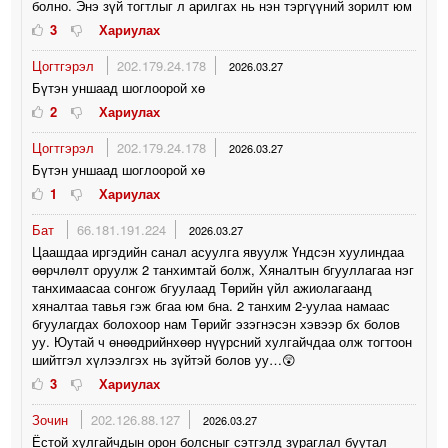
болно. Энэ зүй тогтлыг л арилгах нь нэн тэргүүний зорилт юм
3
Хариулах
Цогтгэрэл
202.179.24.178
2026.03.27
Бүтэн уншаад шоглоорой хө
2
Хариулах
Цогтгэрэл
202.179.24.178
2026.03.27
Бүтэн уншаад шоглоорой хө
1
Хариулах
Бат
66.181.191.224
2026.03.27
Цаашдаа иргэдийн санал асуулга явуулж Үндсэн хуулиндаа
өөрчлөлт оруулж 2 танхимтай болж, Хяналтын бгууллагаа нэг
танхимаасаа сонгож бгуулаад Төрийн үйл ажиолагаанд
хяналтаа тавья гэж бгаа юм бна. 2 танхим 2-уулаа намаас
бгуулагдах болохоор нам Төрийг эзэгнэсэн хэвээр бх болов
уу. Юутай ч өнөөдрийнхөөр нүүрсний хулгайчдаа олж тогтоон
шийтгэл хүлээлгэх нь зүйтэй болов уу…😲
3
Хариулах
Зочин
202.126.88.127
2026.03.27
Ёстой хулгайчдын орон болсныг сэтгэлд зураглал буутал