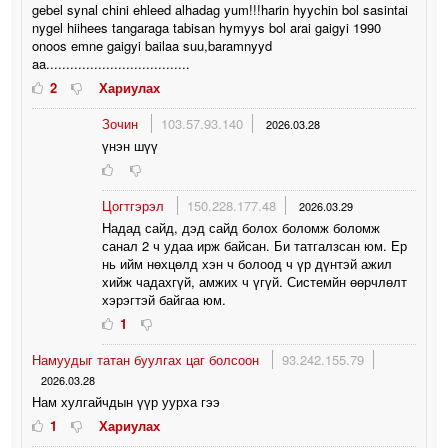
gebel synal chini ehleed alhadag yum!!!harin hyychin bol sasintai
nygel hiihees tangaraga tabisan hymyys bol arai gaigyi 1990
onoos emne gaigyi bailaa suu,baramnyyd
aa....................................
2
Хариулах
Зочин
103.57.93.140
2026.03.28
үнэн шүү
Цогтгэрэл
150.228.177.48
2026.03.29
Надад сайд, дэд сайд болох боломж боломж
санал 2 ч удаа ирж байсан. Би татгалзсан юм. Ер
нь ийм нөхцөлд хэн ч болоод ч үр дүнтэй ажил
хийж чадахгүй, амжих ч үгүй. Системйн өөрчлөлт
хэрэгтэй байгаа юм.
1
Намуудыг татан буулгах цаг болсоон
93.242.155.79
2026.03.28
Нам хулгайчдын үүр уурха гээ
1
Хариулах