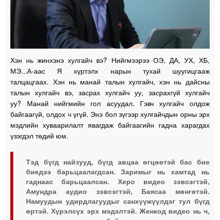
Хэн
нь жинхэнэ хулгайч вэ? Нийгмээрээ ОЭ, ДА, УХ, ХБ,
МЭ...А-аас Я хүртэлх нарын тухай шуугицгааж
талцацгаах. Хэн нь манай талын хулгайч, хэн нь дайсны
талын хулгайч вэ, засрах хулгайч уу, засрахгүй хулгайч
уу? Манай нийгмийн гол асуудал. Гэвч хулгайч олдож
байгаагүй, олдох ч үгүй. Энэ бол зүгээр хулгайчдын орны эрх
мэдлийн хуваарилалт явагдаж байгаагийн гадна харагдах
үзэгдэл төдий юм.
Тэд бүгд найзууд, бүгд авцаа өгцөөтэй бас бие
биедээ барьцаалагдсан. Заримыг нь хамтад нь
гаднаас барьцаалсан. Херо видео зэвсэгтэй,
Амундра аудио зэвсэгтэй, Баясаа мөнгөтэй.
Намуудын удирдлагуудыг санхүүжүүлдэг тул бүгд
өртэй. Хүрэлсүх эрх мэдэлтэй. Женкод видео нь ч,