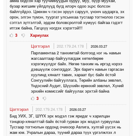
амиа бодсон хар туучийнуудын буруу, муу, бүүр муухай,
бузар жигшим үйлдлүүд бүгд илэрч одоо эцэс болсон
байлгүйдээ. Цөөхөн ч гэсэн эрүүл саруул, үнэнч шударга, эх
орон, элгэн түмэн, туургат улсынхаа тусгаар тогтнолоо гэсэн
сэтгэл зүтгэлтэй, эрдэм боловсролтой хүмүүс байгаа гэдэгт
итгэж байна, Гагцхүү нэгдэх хэрэгтэй!!!
3
Хариулах
Цогтгэрэл
202.179.24.178
2026.03.27
Парламентаа 2 танхимтай болгоод нэг нь намын
жагсаалтаар байгуулагдаж хөтөлбөрөө
хэрэгжүүлдэг байх. Нөгөө танхим нь иргэд нэрээ
дэвшүүлж сонгогддог. Эрх баригч намын гаргасан
хуулинд хяналт тавих, хараат бус байх ёстой
Сонгуулийн байгууллага, Төрийн албаны зөвлөл,
Үндэсний Аудит, Шүүхийн ерөнхий зөвлөл, Хүний
эрхийн комиссийг байгуулах эрхтэй байна
3
Цогтгэрэл
202.179.24.178
2026.03.27
Бид УИХ, ЗГ, ШҮҮХ эрх мэдэл гэж яридаг ч харилцан
тэнцвэр-хяналттай байх ёстой гурван эрх мэдэл гурвуулаа
Тусгаар тогтнолын ордонд очихоор Авлига, хулгай үүсэх нь
жам юм. Учралын дараа, түүний дараа түүх үргэлжлэх л