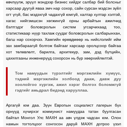
өвчлүүлж, эрүүл мэндээр бизнес хийдэг салбар бий болсныг
харсаар дуугуй яваа эмч нар сохор, сайн сурсан мэдсэн зүйл
огт үгүй, бас мэдэхгүй чадахгүй юмгүй, халтар хултар хэлтэй,
хагас нийгэмшсэн хөгжингүй орны арбайтын ажилчид
бэлтгэдэг боловсролын систем угсарчихаад тоо,
статистикаар нүүр тахлаж суудаг боловсролын салбарынхан,
багш нар сохорчээ. Хамгийн өрөвдмөөр нь нийслэлийг ийм
зах замбараагүй болгож байгааг харсаар оролцсоор байгаа
хот төлөвлөлт, барилга, архитекур, зам, дэд бүтцийн,
цахилгааны инженерүүд сохорсон нь бүр хөөрхийлөлтэй.
Том намуудын түрэлтийг мэргэжлийн хүмүүс,
тэдний мэргэжлийн холбоод дааж, давж дуу
хоолойгоо хүргэж, ажил хэрэг болгох боломжгүй
гэдгийг амьдрал бидэнд харууллаа.
Аргагүй юм даа. Зүүн Европын социалист лагерын бүх
орнууд хүчирхэг коммунист намуудаа татан буулгасан
байтал Монгол Улс МАХН аа авч үлдэж чадсан юм. Олон
намын тогтолцоог сонгосон даруй МАХН дотроо үзэл