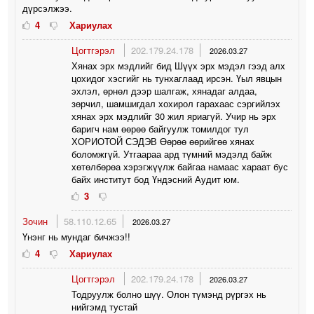
дүрсэлжээ.
4
Хариулах
Цогтгэрэл
202.179.24.178
2026.03.27
Хянах эрх мэдлийг бид Шүүх эрх мэдэл гээд алх
цохидог хэсгийг нь тунхаглаад ирсэн. Үыл явцын
эхлэл, өрнөл дээр шалгаж, хянадаг алдаа,
зөрчил, шамшигдал хохирол гарахаас сэргийлэх
хянах эрх мэдлийг 30 жил яриагүй. Учир нь эрх
баригч нам өөрөө байгуулж томилдог тул
ХОРИОТОЙ СЭДЭВ Өөрөө өөрийгөө хянах
боломжгүй. Утгаараа ард түмний мэдэлд байж
хөтөлбөрөа хэрэгжүүлж байгаа намаас хараат бус
байх институт бод Үндэсний Аудит юм.
3
Зочин
58.110.12.65
2026.03.27
Үнэнг нь мундаг бичжээ!!
4
Хариулах
Цогтгэрэл
202.179.24.178
2026.03.27
Тодруулж болно шүү. Олон түмэнд рүргэх нь
нийгэмд тустай