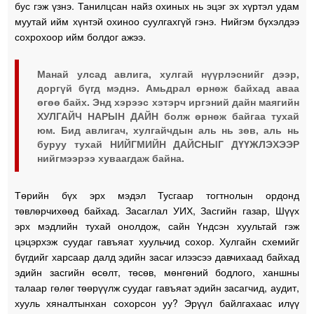
бус гэж үзнэ. Танилцсан найз охиных нь эцэг эх хүртэл удам
муутай ийм хүнтэй охиноо суулгахгүй гэнэ. Нийгэм бүхэлдээ
сохрохоор ийм болдог ажээ.
Манай улсад авлига, хулгай нүүрлэснийг дээр,
доргүй бүгд мэднэ. Амьдрал өрнөж байхад аваа
өгөө байх. Энд хэрээс хэтэрч иргэний дайн маягийн
ХУЛГАЙЧ НАРЫН ДАЙН болж өрнөж байгаа тухай
юм. Бид авлигач, хулгайчдын аль нь зөв, аль нь
буруу тухай НИЙГМИЙН ДАЙСНЫГ ДҮҮЖЛЭХЭЭР
нийгмээрээ хуваагдаж байна.
Төрийн бүх эрх мэдэл Тусгаар тогтнолын ордонд
төвлөрчихөөд байхад. Засаглал УИХ, Засгийн газар, Шүүх
эрх мэдлийн тухай онолдож, сайн Үндсэн хуультай гэж
цэцэрхэж суудаг гавъяат хуульчид сохор. Хулгайн схемийг
бүгдийг харсаар далд эдийн засаг илээсээ давчихаад байхад
эдийн засгийн өсөлт, төсөв, мөнгөний бодлого, ханшны
талаар гөлөг төөрүүлж суудаг гавъяат эдийн засагчид, аудит,
хууль хяналтынхан сохорсон уу? Эрүүл байлгахаас илүү