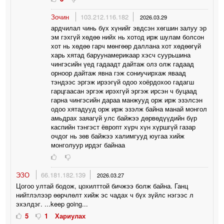
Зочин
103.212.116.182
2026.03.29
ардчилал чинь бүх хүнийг эвдсэн хөгшин залуу эр
эм гэхгүй хөдөө нийх нь хотод ирж шулам болсон
хот нь хөдөө гарч мөнгөөр даллана хот хөдөөгүй
харь хятад баруунамерикаар хэсч суурьшина
чингэсийн үед гадаадт дайтаж олз олж гадаад
орноор дайтаж явна гэж сониучирхаж яваад
тэндээс эргэж ирээгүй одоо хоёрдохоо гадагш
гарцгаасан эргэж ирэхгүй эргэж ирсэн ч буцаад
гарна чингэсийн дараа манжууд орж ирж эзэлсэн
одоо хятадууд орж ирж эзэлж байна манай монгол
амьдрах заяагүй улс байжээ дөрвөдүүдийн бүр
каспийн тэнгэст ёвропт хүрч хүн хүршгүй газар
очдог нь зөв байжээ халимгууд юугаа хийж
монголуур ирдэг байнаа
ЭЗО
66.181.182.139
2026.03.27
Цогоо ултай бодож, цохилттой бичжээ болж байна. Ганц
нийтлэлээр өөрчлөлт хийж эс чадах ч бүх зүйлс нэгээс л
эхэлдэг. ...keep going...
5
1
Хариулах