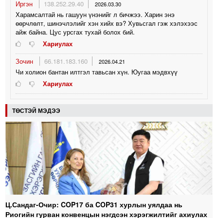
Иргэн
138.252.29.40
2026.03.30
Харамсалтай нь гашуун үнэнийг л бичжээ. Харин энэ
өөрчлөлт, шинэчлэлийг хэн хийх вэ? Хувьсгал гэж хэлэхээс
айж байна. Цус урсгах тухай болох бий.
Хариулах
Зочин
66.181.183.160
2026.04.21
Чи холион бантан илтгэл тавьсан хүн. Юугаа мэдвхүү
Хариулах
ТӨСТЭЙ МЭДЭЭ
Ц.Сандаг-Очир: COP17 ба COP31 хурлын уялдаа нь
Риогийн гурван конвенцын нэгдсэн хэрэгжилтийг ахиулах