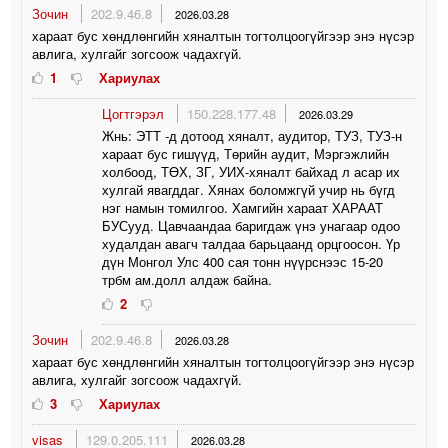
Зочин
202.9.46.8
2026.03.28
хараат бус хөндлөнгийн хяналтын тогтолцоогүйгээр энэ нүсэр
авлига, хулгайг зогсоож чадахгүй.
1
Хариулах
Цогтгэрэл
150.228.177.48
2026.03.29
Жнь: ЭТТ -д дотоод хяналт, аудитор, ТУЗ, ТУЗ-н
хараат бус гишүүд, Төрийн аудит, Мэргэжлийн
холбоод, ТӨХ, ЗГ, УИХ-хяналт байхад л асар их
хулгай явагддаг. Хянах боломжгүй учир нь бүгд
нэг намын томилгоо. Хамгийн хараат ХАРААТ
БУСууд. Цавчаандаа баригдаж үнэ унагаар одоо
худалдан авагч талдаа барьцаанд орцгоосон. Үр
дүн Монгол Улс 400 сая тонн нүүрснээс 15-20
трбм ам.долл алдаж байна.
2
Зочин
202.9.46.8
2026.03.28
хараат бус хөндлөнгийн хяналтын тогтолцоогүйгээр энэ нүсэр
авлига, хулгайг зогсоож чадахгүй.
3
Хариулах
visas
129.0.205.111
2026.03.28