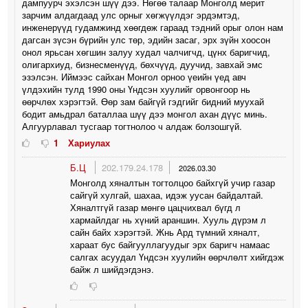
дампуурч эхэлсэн шүү дээ. Нөгөө талаар Монголд мерит
зарчим алдагдаад улс орныг хөгжүүлдэг эрдэмтэд,
инженерүүд гудамжинд хөөгдөж гараад тэдний орыг олон нам
дагсан зүсэн бүрийн улс төр, эдийн засаг, эрх зүйн хоосон
онол ярьсан хөгшин залуу худал чалчигчд, цүнх баригчид,
олигархиуд, бизнесменүүд, бөхчүүд, дуучид, завхай эмс
эзэлсэн. Иймээс сайхан Монгол орноо үеийн үед авч
үлдэхийн тулд 1990 оны Үндсэн хуулийг орвонгоор нь
өөрчлөх хэрэгтэй. Өөр зам байгүй гэдгийг бидний муухай
бодит амьдрал баталлаа шүү дээ монгол ахан дүүс минь.
Алгуурлавал тусгаар тогтнолоо ч алдаж болзошгүй.
1
Хариулах
Б.Ц
202.179.24.178
2026.03.30
Монголд хяналтын тогтолцоо байхгүй учир газар
сайгүй хулгай, шахаа, идэж уусан байдалтай.
Хяналтгүй газар мөнгө цацчихвал бүгд л
хармайлдаг нь хүний араншин. Хууль дүрэм л
сайн байх хэрэгтэй. Жнь Ард түмний хяналт,
хараат бус байгууллагуудыг эрх баригч намаас
салгах асуудал Үндсэн хуулийн өөрчлөлт хийгдэж
байж л шийдэгдэнэ.