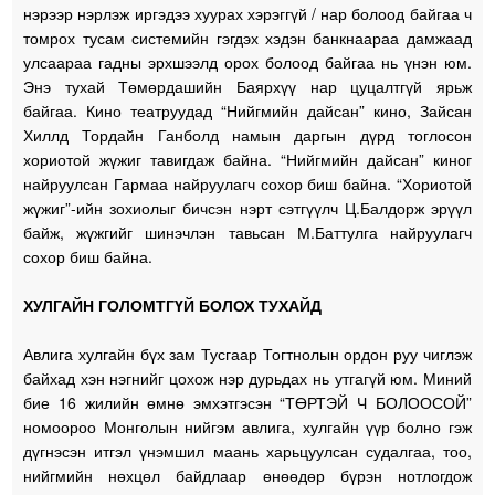
нэрээр нэрлэж иргэдээ хуурах хэрэггүй / нар болоод байгаа ч
томрох тусам системийн гэгдэх хэдэн банкнаараа дамжаад
улсаараа гадны эрхшээлд орох болоод байгаа нь үнэн юм.
Энэ тухай Төмөрдашийн Баярхүү нар цуцалтгүй ярьж
байгаа. Кино театруудад “Нийгмийн дайсан” кино, Зайсан
Хиллд Тордайн Ганболд намын даргын дүрд тоглосон
хориотой жүжиг тавигдаж байна. “Нийгмийн дайсан” киног
найруулсан Гармаа найруулагч сохор биш байна. “Хориотой
жүжиг”-ийн зохиолыг бичсэн нэрт сэтгүүлч Ц.Балдорж эрүүл
байж, жүжгийг шинэчлэн тавьсан М.Баттулга найруулагч
сохор биш байна.
ХУЛГАЙН ГОЛОМТГҮЙ БОЛОХ ТУХАЙД
Авлига хулгайн бүх зам Тусгаар Тогтнолын ордон руу чиглэж
байхад хэн нэгнийг цохож нэр дурьдах нь утгагүй юм. Миний
бие 16 жилийн өмнө эмхэтгэсэн “ТӨРТЭЙ Ч БОЛООСОЙ”
номоороо Монголын нийгэм авлига, хулгайн үүр болно гэж
дүгнэсэн итгэл үнэмшил маань харьцуулсан судалгаа, тоо,
нийгмийн нөхцөл байдлаар өнөөдөр бүрэн нотлогдож