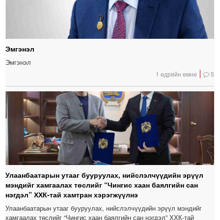
Эмгэнэл
Эмгэнэл
1 өдрийн өмнө
5
Улаанбаатарын утааг бууруулах, нийслэлчүүдийн эрүүл
мэндийг хамгаалах төслийг “Чингис хаан баялгийн сан
нэгдэл” ХХК-тай хамтран хэрэгжүүлнэ
Улаанбаатарын утааг бууруулах, нийслэлчүүдийн эрүүл мэндийг
хамгаалах төслийг “Чингис хаан баялгийн сан нэгдэл” ХХК-тай