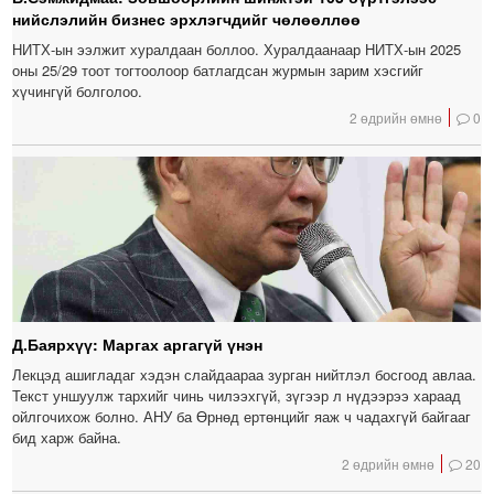
нийслэлийн бизнес эрхлэгчдийг чөлөөллөө
НИТХ-ын ээлжит хуралдаан боллоо. Хуралдаанаар НИТХ-ын 2025
оны 25/29 тоот тогтоолоор батлагдсан журмын зарим хэсгийг
хүчингүй болголоо.
2 өдрийн өмнө
0
Д.Баярхүү: Маргах аргагүй үнэн
Лекцэд ашигладаг хэдэн слайдаараа зурган нийтлэл босгоод авлаа.
Текст уншуулж тархийг чинь чилээхгүй, зүгээр л нүдээрээ хараад
ойлгочихож болно. АНУ ба Өрнөд ертөнцийг яаж ч чадахгүй байгааг
бид харж байна.
2 өдрийн өмнө
20