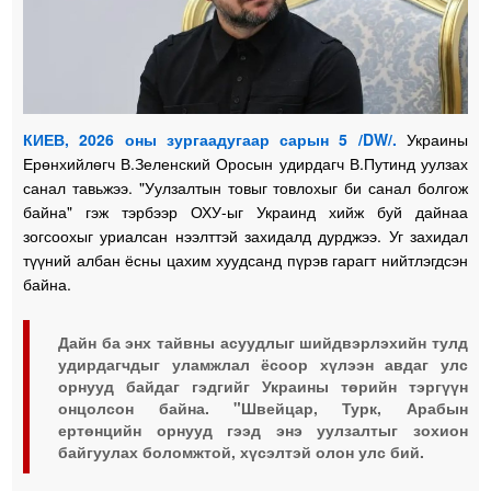
КИЕВ, 2026 оны зургаадугаар сарын 5 /DW/.
Украины
Ерөнхийлөгч В.Зеленский Оросын удирдагч В.Путинд уулзах
санал тавьжээ. "Уулзалтын товыг товлохыг би санал болгож
байна" гэж тэрбээр ОХУ-ыг Украинд хийж буй дайнаа
зогсоохыг уриалсан нээлттэй захидалд дурджээ. Уг захидал
түүний албан ёсны цахим хуудсанд пүрэв гарагт нийтлэгдсэн
байна.
Дайн ба энх тайвны асуудлыг шийдвэрлэхийн тулд
удирдагчдыг уламжлал ёсоор хүлээн авдаг улс
орнууд байдаг гэдгийг Украины төрийн тэргүүн
онцолсон байна. "Швейцар, Турк, Арабын
ертөнцийн орнууд гээд энэ уулзалтыг зохион
байгуулах боломжтой, хүсэлтэй олон улс бий.