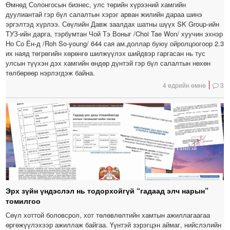
Өмнөд Солонгосын бизнес, улс төрийн хүрээний хамгийн
дуулиантай гэр бүл салалтын хэрэг арван жилийн дараа шинэ
эргэлтэд хүрлээ. Сөүлийн Давж заалдах шатны шүүх SK Group-ийн
ТУЗ-ийн дарга, тэрбумтан Чой Тэ Воныг /Choi Tae Won/ хуучин эхнэр
Но Со Ён-д /Roh So-young/ 644 сая ам.доллар буюу ойролцоогоор 2.3
их наяд төгрөгийн хөрөнгө шилжүүлэх шийдвэр гаргасан нь тус
улсын түүхэн дэх хамгийн өндөр дүнтэй гэр бүл салалтын нөхөн
төлбөрөөр нэрлэгдэж байна.
4 өдрийн өмнө
3
Эрх зүйн үндэслэл нь тодорхойгүй “гадаад элч нарын”
томилгоо
Сөүл хоттой боловсрол, хот төлөвлөлтийн хамтын ажиллагаагаа
өргөжүүлэхээр ажиллаж байгаа. Үүнтэй зэрэгцэн аймаг, нийслэлийн