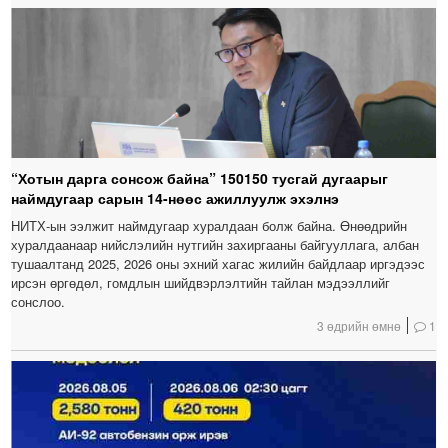
“Хотын дарга сонсож байна” 150150 тусгай дугаарыг
наймдугаар сарын 14-нөөс ажиллуулж эхэлнэ
НИТХ-ын ээлжит наймдугаар хуралдаан болж байна. Өнөөдрийн
хуралдаанаар нийслэлийн нутгийн захиргааны байгууллага, албан
тушаалтанд 2025, 2026 оны эхний хагас жилийн байдлаар иргэдээс
ирсэн өргөдөл, гомдлын шийдвэрлэлтийн тайлан мэдээллийг
сонслоо.
3 өдрийн өмнө
1