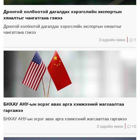
Дронтой холбоотой дагалдах хэрэгслийн экспортын
хяналтыг чангатгана гэжээ
Дронтой холбоотой дагалдах хэрэгслийн экспортын хяналтыг
чангатгана гэжээ
3 өдрийн өмнө
1
БНХАУ АНУ-ын эсрэг авах арга хэмжээний жагсаалтаа
гаргажээ
БНХАУ АНУ-ын эсрэг авах арга хэмжээний жагсаалтаа гаргажээ
3 өдрийн өмнө
10