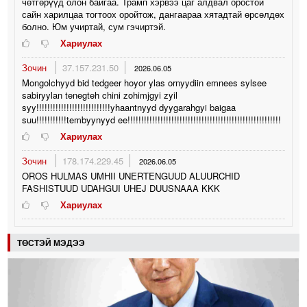
чөтгөрүүд олон байгаа. Трамп хэрвээ цаг алдвал оростой
сайн харилцаа тогтоох оройтож, дангаараа хятадтай өрсөлдөх
болно. Юм учиртай, сум гэчиртэй.
Хариулах
Зочин
37.157.231.50
2026.06.05
Mongolchyyd bid tedgeer hoyor ylas ornyydiin emnees sylsee
sabiryylan tenegteh chini zohimjgyi zyil
syy!!!!!!!!!!!!!!!!!!!!!!!!!!!yhaantnyyd dyygarahgyi baigaa
suu!!!!!!!!!!!tembyynyyd ee!!!!!!!!!!!!!!!!!!!!!!!!!!!!!!!!!!!!!!!!!!!!!!!!!!!!!!!!
Хариулах
Зочин
178.174.229.45
2026.06.05
OROS HULMAS UMHII UNERTENGUUD ALUURCHID
FASHISTUUD UDAHGUI UHEJ DUUSNAAA KKK
Хариулах
ТӨСТЭЙ МЭДЭЭ