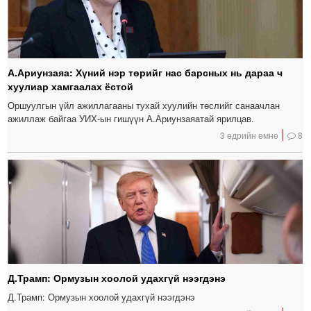
А.Ариунзаяа: Хүний нэр төрийг нас барсных нь дараа ч
хуулиар хамгаалах ёстой
Оршуулгын үйл ажиллагааны тухай хуулийн төслийг санаачлан
ажиллаж байгаа УИХ-ын гишүүн А.Ариунзаяатай ярилцав.
3 өдрийн өмнө
8
Д.Трамп: Ормузын хоолой удахгүй нээгдэнэ
Д.Трамп: Ормузын хоолой удахгүй нээгдэнэ