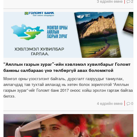
3 өдрийн өмнө
2
“Аяллын газрын зураг”-ийн хэвлэмэл хувилбарыг Голомт
банкны салбараас үнэ төлбөргүй авах боломжтой
Монгол орны үзэсгэлэнт байгаль, дурсгалт газруудыг таниулах,
аялагчдад тав тухтай аялахад нь хөтөч болох зорилготой “Аяллын
газрын зураг”-ийг Голомт банк 2017 оноос хойш эрхлэн гаргаж байгаа
билээ.
4 өдрийн өмнө
0