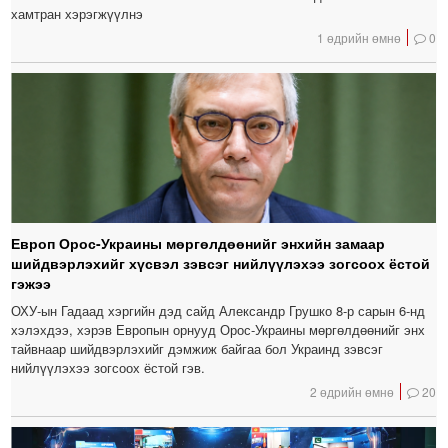
хамтран хэрэгжүүлнэ
1 өдрийн өмнө
0
Европ Орос-Украины мөргөлдөөнийг энхийн замаар
шийдвэрлэхийг хүсвэл зэвсэг нийлүүлэхээ зогсоох ёстой
гэжээ
ОХУ-ын Гадаад хэргийн дэд сайд Александр Грушко 8-р сарын 6-нд
хэлэхдээ, хэрэв Европын орнууд Орос-Украины мөргөлдөөнийг энх
тайвнаар шийдвэрлэхийг дэмжиж байгаа бол Украинд зэвсэг
нийлүүлэхээ зогсоох ёстой гэв.
2 өдрийн өмнө
20