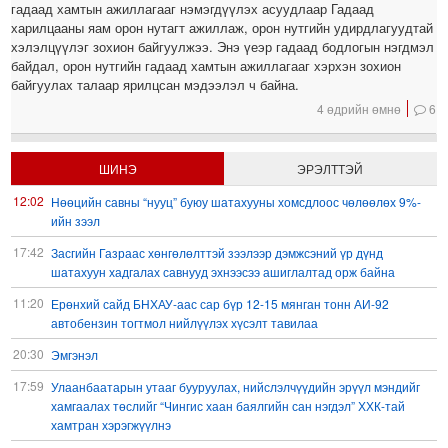
гадаад хамтын ажиллагааг нэмэгдүүлэх асуудлаар Гадаад
харилцааны яам орон нутагт ажиллаж, орон нутгийн удирдлагуудтай
хэлэлцүүлэг зохион байгуулжээ. Энэ үеэр гадаад бодлогын нэгдмэл
байдал, орон нутгийн гадаад хамтын ажиллагааг хэрхэн зохион
байгуулах талаар ярилцсан мэдээлэл ч байна.
4 өдрийн өмнө
6
ШИНЭ
ЭРЭЛТТЭЙ
12:02
Нөөцийн савны “нууц” буюу шатахууны хомсдлоос чөлөөлөх 9%-
ийн зээл
17:42
Засгийн Газраас хөнгөлөлттэй зээлээр дэмжсэний үр дүнд
шатахуун хадгалах савнууд эхнээсээ ашиглалтад орж байна
11:20
Ерөнхий сайд БНХАУ-аас сар бүр 12-15 мянган тонн АИ-92
автобензин тогтмол нийлүүлэх хүсэлт тавилаа
20:30
Эмгэнэл
17:59
Улаанбаатарын утааг бууруулах, нийслэлчүүдийн эрүүл мэндийг
хамгаалах төслийг “Чингис хаан баялгийн сан нэгдэл” ХХК-тай
хамтран хэрэгжүүлнэ