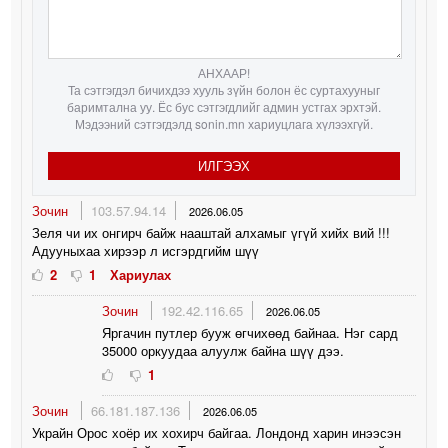
АНХААР!
Та сэтгэгдэл бичихдээ хууль зүйн болон ёс суртахууныг
баримтална уу. Ёс бус сэтгэгдлийг админ устгах эрхтэй.
Мэдээний сэтгэгдэлд sonin.mn хариуцлага хүлээхгүй.
ИЛГЭЭХ
Зочин
103.57.94.14
2026.06.05
Зеля чи их онгирч байж нааштай алхамыг үгүй хийх вий !!!
Адууныхаа хирээр л исгэрдгийм шүү
2
1
Хариулах
Зочин
192.42.116.65
2026.06.05
Яргачин путлер бууж өгчихөөд байнаа. Нэг сард
35000 оркуудаа алуулж байна шүү дээ.
1
Зочин
66.181.187.136
2026.06.05
Украйн Орос хоёр их хохирч байгаа. Лондонд харин инээсэн