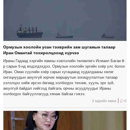
Ормузын хоолойн усан тээврийн зам шугамын талаар
Иран Омантай тохиролцоонд хүрчээ
Ираны Гадаад хэргийн яамны хэвлэлийн төлөөлөгч Исмаил Багаи 8-
р сарын 5-нд мэдэгдэхдээ, Ормузын хоолойн эргийн хоёр улс болох
Иран, Оман сүүлийн хоёр сарын хугацаанд худалдааны хөлөг
онгоцнуудын аюулгүй зорчих маршрутын зохицуулалтын талаар
хэлэлцээ хийж ирсэн бөгөөд холбогдох техник, хууль эрх зүй,
аюулгүй байдал хийгээд байгаль орчны асуудлуудыг Ираны
холбогдох байгууллагууд хянаж байгаа гэжээ.
3 өдрийн өмнө
0