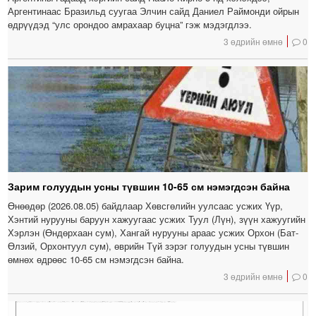
Аргентинаас Бразильд суугаа Элчин сайд Даниел Раймонди ойрын
өдрүүдэд “улс орондоо амрахаар буцна” гэж мэдэгдлээ.
3 өдрийн өмнө
0
Зарим голуудын усны түвшин 10-65 см нэмэгдсэн байна
Өнөөдөр (2026.08.05) байдлаар Хөвсгөлийн уулсаас усжих Үүр,
Хэнтий нурууны баруун хажуугаас усжих Туул (Лүн), зүүн хажуугийн
Хэрлэн (Өндөрхаан сум), Хангай нурууны араас усжих Орхон (Бат-
Өлзий, Орхонтуул сум), өврийн Түй зэрэг голуудын усны түвшин
өмнөх өдрөөс 10-65 см нэмэгдсэн байна.
3 өдрийн өмнө
0