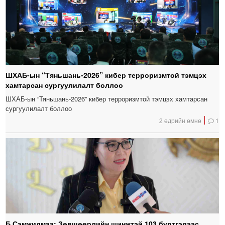
ШХАБ-ын “Тяньшань-2026” кибер терроризмтой тэмцэх
хамтарсан сургуулилалт боллоо
ШХАБ-ын “Тяньшань-2026” кибер терроризмтой тэмцэх хамтарсан
сургуулилалт боллоо
2 өдрийн өмнө
1
Б.Сэмжидмаа: Зөвшөөрлийн шинжтэй 103 бүртгэлээс