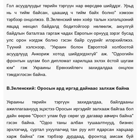
Гол асуудлуудыг төрийн тэргүүн нар өөрсдөө шийддэг. Урьд
нь ч тийм байсан, цаашид ч тийм байх болно" хэмээн
тэрбээр онцолжээ. В.Зеленский мөн хоёр талын хэлэлцээний
явцад нөхцөл байдалд бодитойгоор нөлөөлж, аюулгүй
байдлын баталгаа гаргаж чадах Европын орнууд зэрэг бусад
улс орон нэгдэж болно гэсэн байр суурийг илэрхийлжээ.
Түүний хэлснээр, “Украин болон Европтой холбоотой
асуудлууд Анкориж хотод шийдэгдэхгүй” аж. "Одоогийн
фронтын шугам бол дипломат харилцаа эхлэх ёстой шугам
юм" гэж Украины Ерөнхийлөгч захидалдаа онцлон
тэмдэглэсэн байна.
В.Зеленский: Оросын ард иргэд дайнаас залхаж байна
Украины төрийн тэргүүн захидалдаа, байлдааны
ажиллагаанууд эцэстээ Оросын иргэдийг залхааж байгаа бол
дайн өөрөө "Орост улам бүр сөрөг үр дагавар авчирч байна"
гэсэн байна. "Одоо таны албан тушаалтнууд, бизнес
эрхлэгчид, суртал ухуулагчид тан руу илт ядарсан харцаар
харж байна" гэж тэрбээр дурдаад, фронтод амсаж буй