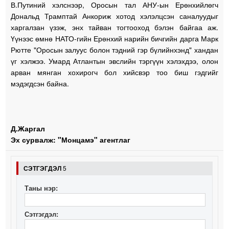
В.Путиний хэлснээр, Оросын тал АНУ-ын Ерөнхийлөгч
Дональд Трамптай Анкориж хотод хэлэлцсэн саналуудыг
харгалзан үзэж, энх тайван тогтооход бэлэн байгаа аж.
Үүнээс өмнө НАТО-гийн Ерөнхий нарийн бичгийн дарга Марк
Рютте "Оросын залуус болон тэдний гэр бүлийнхэнд" хандан
үг хэлжээ. Умард Атлантын эвслийн тэргүүн хэлэхдээ, олон
арван мянган хохирогч бол хийсвэр тоо биш гэдгийг
мэдэгдсэн байна.
Д.Жаргал
Эх сурвалж: "Монцамэ" агентлаг
СЭТГЭГДЭЛ
5
Таны нэр:
Сэтгэгдэл: