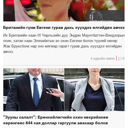
Британийн гүнж Евгени гурав дахь хүүхдээ өлгийдөн авчээ
Их Британийн хаан III Чарльзийн дүү Эндрю Маунтбаттен-Виндзорын
охин, хатан хаан Элизабетын ач охин Евгени болон түүний нөхөр
Жак Бруксбэнк нар энэ мягмар гарагт гурав дахь хүүхдээ өлгийдөн
авчээ.
4 өдрийн өмнө
5
"Зууны салалт": Ерөнхийлөгчийн охин нөхрийнхөө
хөрөнгөөс 644 сая доллар гаргуулж авахаар болов