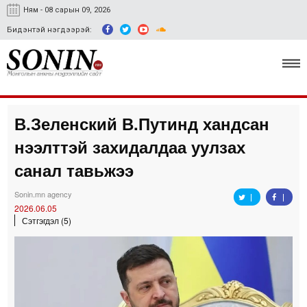
Ням - 08 сарын 09, 2026
Бидэнтэй нэгдээрэй:
В.Зеленский В.Путинд хандсан
Улс төр, эдийн засаг
нээлттэй захидалдаа уулзах
Гэмт хэрэг
санал тавьжээ
Нийгэм, соёл
Sonin.mn agency
2026.06.05
Спорт
Сэтгэгдэл (5)
Easy news