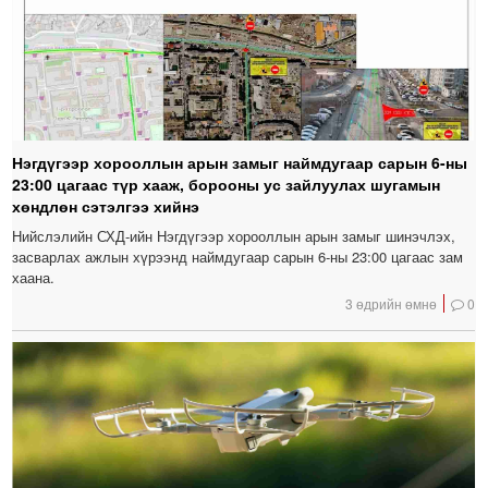
Нэгдүгээр хорооллын арын замыг наймдугаар сарын 6-ны
23:00 цагаас түр хааж, борооны ус зайлуулах шугамын
хөндлөн сэтэлгээ хийнэ
Нийслэлийн СХД-ийн Нэгдүгээр хорооллын арын замыг шинэчлэх,
засварлах ажлын хүрээнд наймдугаар сарын 6-ны 23:00 цагаас зам
хаана.
3 өдрийн өмнө
0