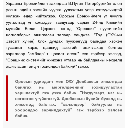
Украины Ерөнхийлөгч захидлаа В.Путин Петербургийн олон
улсын эдийн засгийн чуулга уулзалтын үеэр сэтгүүлчидтэй
уулзсан өдөр нийтэлжээ. Оросын Ерөнхийлөгч уг чуулга
уулзалтад үг хэлэхдээ, тавдугаар сарын 24-нд Киевийн
мужийн Белая Церковь хотод "Орешник" пуужингийн
цогцолборыг ашигласан талаар хөнджээ. "Тэд (ОХУ-ын
Зэвсэгт хүчин) блок дундах пуужингууд байндаа хэрхэн
туссаныг харж, цаашид зэвсгийг ашиглахад бэлтгэх
зорилгоор "амбаар"-т цохилт өгсөн" гэж тэрбээр хэлээд,
"Орешник системийг жинхэнэ утгаар нь байлдааны нөхцөлд
ашигласан ганц ч тохиолдол байхгүй" гэжээ.
Оросын удирдагч мөн ОХУ Донбассыг хяналтдаа
байлгах нь мөргөлдөөнийг зохицуулахтай
харшлахгүй гэж үзэж байна. "Нэгдүгээрт, нэг нь
нөгөөгөө үгүйсгэхгүй. Донбассын бүсийг бүхэлд нь
хяналтад байлгах, "хэлэлцээр" байгуулах нь
хоорондоо зөрчилдөхгүй" гэж тэрбээр хэлсэн
байна.