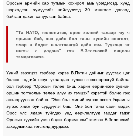
Оросын армийн сар тутмын хохирол амь үрэгдэгсэд, хүнд
шархадсан хүмүүсийг нийлүүлээд 30 мянгаас даваад
байгааг дахин сануулсан байна.
"Та НАТО, геополитик, орос хэлний талаар юу ч
ярьсан бай, энэ дайн бол таны хувийн сонголт,
ямар ч бодит шалтгаангүй дайн юм. Түүхэнд яг
ингэж л үлдэнэ" гэж В.Зеленский онцлон
тэмдэглэжээ.
Үүний зэрэгцээ тэрбээр хэрэв В.Путин дайныг дуусгах цаг
болсон гэдгийг оюун ухаандаа хүлээн зөвшөөрөхгүй байгаа
бол тэрбээр "Оросын төлөө биш, харин өөрийнхөө хувийн
оршин тогтнолын төлөө илүү их тэмцэх" хэрэгтэй болно гэж
анхааруулсан байна. "Энэ бол миний зүгээс эсвэл Украины
зүгээс хийж буй сүрдүүлэг биш. Энэ бол таны сайн мэдэх
Орос улс ядарч туйлдах үед өөрчлөлтүүд гардаг гэдэг
Оросын түүхийн үнэн бодит баримт юм" хэмээн В.Зеленский
захидлынхаа төгсгөлд дурджээ.