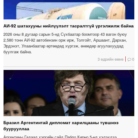
АИ-92 шатахууны нийлүүлэлт тасралтгүй үргэлжилж байна
2026 оны 8 дугаар сарын 5-нд Сүхбаатар боомтоор 43 вагон буюу
2,580 тонн АИ-92 автобензин орж ирж, Толгойт, Аршаант, Дархан,
Эрдэнэт, Улаанбаатар өртөөдөд хүргэж, өнөөдөр агуулахуудад
буулгаж байна.
3 өдрийн өмнө
0
Бразил Аргентинтай дипломат харилцааны түвшнээ
буурууллаа
Аргентины Гадаад хэргийн сайд Пабло Кирно 5-нд хэлэхдээ,