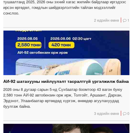
тушаалтанд 2025, 2026 оны эхний хагас жилийн байдлаар иргэдээс
ирсэн өргөдөл, гомдлын шийдвэрлэлтийн тайлан мэдээллийг
сонслоо.
2 өдрийн өмнө
1
АИ-92 шатахууны нийлүүлэлт тасралтгүй үргэлжилж байна
2026 оны 8 дугаар сарын 5-нд Сүхбаатар боомтоор 43 вагон буюу
2,580 тонн АИ-92 автобензин орж ирж, Толгойт, Аршаант, Дархан,
Эрдэнэт, Улаанбаатар өртөөдөд хүргэж, өнөөдөр агуулахуудад
буулгаж байна.
3 өдрийн өмнө
0