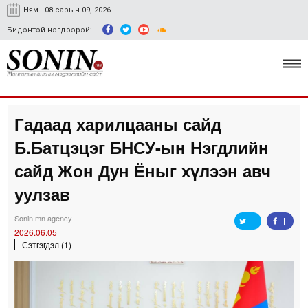
Ням - 08 сарын 09, 2026
Бидэнтэй нэгдээрэй:
Гадаад харилцааны сайд
Улс төр, эдийн засаг
Б.Батцэцэг БНСУ-ын Нэгдлийн
Гэмт хэрэг
сайд Жон Дун Ёныг хүлээн авч
Нийгэм, соёл
уулзав
Спорт
Sonin.mn agency
2026.06.05
Easy news
Сэтгэгдэл (1)