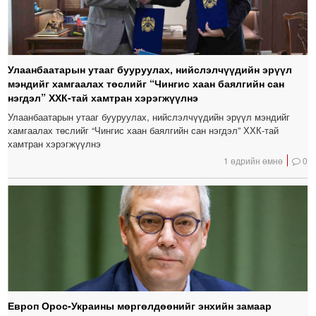
Улаанбаатарын утааг бууруулах, нийслэлчүүдийн эрүүл
мэндийг хамгаалах төслийг “Чингис хаан баялгийн сан
нэгдэл” ХХК-тай хамтран хэрэгжүүлнэ
Улаанбаатарын утааг бууруулах, нийслэлчүүдийн эрүүл мэндийг
хамгаалах төслийг “Чингис хаан баялгийн сан нэгдэл” ХХК-тай
хамтран хэрэгжүүлнэ
1 өдрийн өмнө
0
Европ Орос-Украины мөргөлдөөнийг энхийн замаар