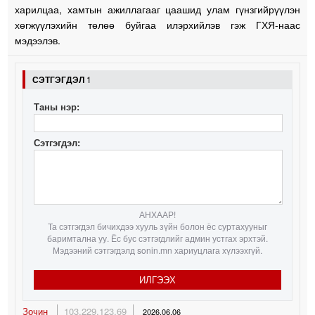
харилцаа, хамтын ажиллагааг цаашид улам гүнзгийрүүлэн
хөгжүүлэхийн төлөө буйгаа илэрхийлэв гэж ГХЯ-наас
мэдээлэв.
СЭТГЭГДЭЛ
1
Таны нэр:
Сэтгэгдэл:
АНХААР!
Та сэтгэгдэл бичихдээ хууль зүйн болон ёс суртахууныг
баримтална уу. Ёс бус сэтгэгдлийг админ устгах эрхтэй.
Мэдээний сэтгэгдэлд sonin.mn хариуцлага хүлээхгүй.
ИЛГЭЭХ
Зочин
103.229.123.69
2026.06.06