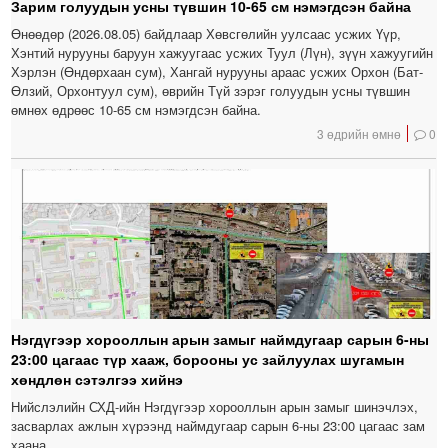
Зарим голуудын усны түвшин 10-65 см нэмэгдсэн байна
Өнөөдөр (2026.08.05) байдлаар Хөвсгөлийн уулсаас усжих Үүр,
Хэнтий нурууны баруун хажуугаас усжих Туул (Лүн), зүүн хажуугийн
Хэрлэн (Өндөрхаан сум), Хангай нурууны араас усжих Орхон (Бат-
Өлзий, Орхонтуул сум), өврийн Түй зэрэг голуудын усны түвшин
өмнөх өдрөөс 10-65 см нэмэгдсэн байна.
3 өдрийн өмнө
0
Нэгдүгээр хорооллын арын замыг наймдугаар сарын 6-ны
23:00 цагаас түр хааж, борооны ус зайлуулах шугамын
хөндлөн сэтэлгээ хийнэ
Нийслэлийн СХД-ийн Нэгдүгээр хорооллын арын замыг шинэчлэх,
засварлах ажлын хүрээнд наймдугаар сарын 6-ны 23:00 цагаас зам
хаана.