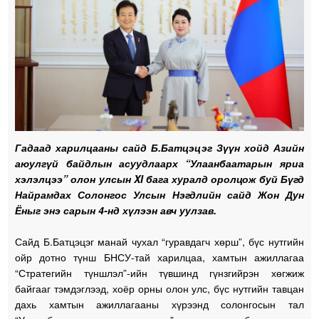
Гадаад харилцааны сайд Б.Батцэцэг Зүүн хойд Азийн
аюулгүй байдлын асуудлаарх “Улаанбаатарын яриа
хэлэлцээ” олон улсын XI бага хуралд оролцож буй Бүгд
Найрамдах Солонгос Улсын Нэгдлийн сайд Жон Дун
Ёныг энэ сарын 4-нд хүлээн авч уулзав.
Сайд Б.Батцэцэг манай чухал “гуравдагч хөрш”, бүс нутгийн
ойр дотно түнш БНСУ-тай харилцаа, хамтын ажиллагаа
“Стратегийн түншлэл”-ийн түвшинд гүнзгийрэн хөгжиж
байгааг тэмдэглээд, хоёр орны олон улс, бүс нутгийн тавцан
дахь хамтын ажиллагааны хүрээнд солонгосын тал