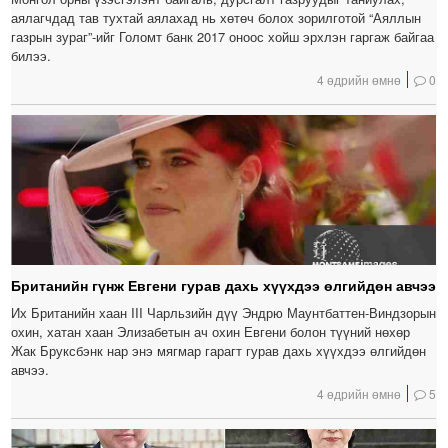
аялагчдад тав тухтай аялахад нь хөтөч болох зорилготой “Аяллын
газрын зураг”-ийг Голомт банк 2017 оноос хойш эрхлэн гаргаж байгаа
билээ.
4 өдрийн өмнө
0
Британийн гүнж Евгени гурав дахь хүүхдээ өлгийдөн авчээ
Их Британийн хаан III Чарльзийн дүү Эндрю Маунтбаттен-Виндзорын
охин, хатан хаан Элизабетын ач охин Евгени болон түүний нөхөр
Жак Бруксбэнк нар энэ мягмар гарагт гурав дахь хүүхдээ өлгийдөн
авчээ.
4 өдрийн өмнө
5