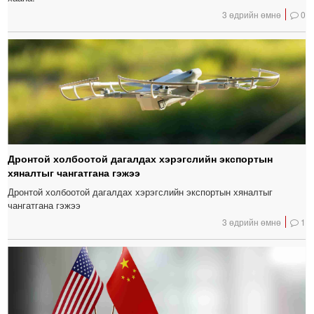
3 өдрийн өмнө
0
Дронтой холбоотой дагалдах хэрэгслийн экспортын
хяналтыг чангатгана гэжээ
Дронтой холбоотой дагалдах хэрэгслийн экспортын хяналтыг
чангатгана гэжээ
3 өдрийн өмнө
1