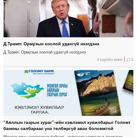
Д.Трамп: Ормузын хоолой удахгүй нээгдэнэ
Д.Трамп: Ормузын хоолой удахгүй нээгдэнэ
3 өдрийн өмнө
2
“Аяллын газрын зураг”-ийн хэвлэмэл хувилбарыг Голомт
банкны салбараас үнэ төлбөргүй авах боломжтой
Монгол орны үзэсгэлэнт байгаль, дурсгалт газруудыг таниулах,