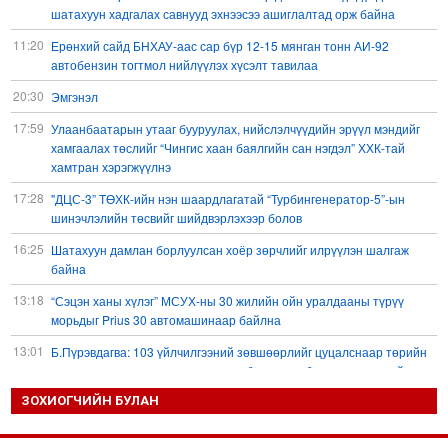
шатахуун хадгалах савнууд эхнээсээ ашиглалтад орж байна
11:20
Ерөнхий сайд БНХАУ-аас сар бүр 12-15 мянган тонн АИ-92
автобензин тогтмол нийлүүлэх хүсэлт тавилаа
20:30
Эмгэнэл
17:59
Улаанбаатарын утааг бууруулах, нийслэлчүүдийн эрүүл мэндийг
хамгаалах төслийг “Чингис хаан баялгийн сан нэгдэл” ХХК-тай
хамтран хэрэгжүүлнэ
17:28
"ДЦС-3” ТӨХК-ийн нэн шаардлагатай “Турбингенератор-5”-ын
шинэчлэлийн төсвийг шийдвэрлэхээр болов
16:25
Шатахуун дамлан борлуулсан хоёр зөрчлийг илрүүлэн шалгаж
байна
13:18
“Сэцэн ханы хүлэг” МСУХ-ны 30 жилийн ойн уралдааны түрүү
морьдыг Prius 30 автомашинаар байлна
13:01
Б.Пүрэвдагва: 103 үйлчилгээний зөвшөөрлийг цуцалснаар төрийн
хүнд суртал, олон шат дамжлагыг бууруулж, бизнесээ саадгүй
өргөжүүлэх боломжтой боллоо
ЗОХИОГЧИЙН БУЛАН
12:38
Европ Орос-Украины мөргөлдөөнийг энхийн замаар
шийдвэрлэхийг хүсвэл зэвсэг нийлүүлэхээ зогсоох ёстой гэжээ