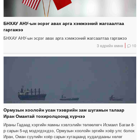
БНХАУ АНУ-ын эсрэг авах арга хэмжээний жагсаалтаа
гаргажээ
БНХАУ АНУ-ын эсрэг авах арга хэмжээний жагсаалтаа гаргажээ
3 өдрийн өмнө
10
Ормузын хоолойн усан тээврийн зам шугамын талаар
Иран Омантай тохиролцоонд хүрчээ
Ираны Гадаад хэргийн яамны хэвлэлийн төлөөлөгч Исмаил Багаи 8-
р сарын 5-нд мэдэгдэхдээ, Ормузын хоолойн эргийн хоёр улс болох
Иран, Оман сүүлийн хоёр сарын хугацаанд худалдааны хөлөг