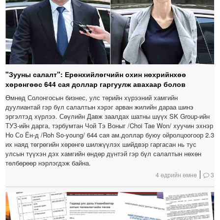
"Зууны салалт": Ерөнхийлөгчийн охин нөхрийнхөө
хөрөнгөөс 644 сая доллар гаргуулж авахаар болов
Өмнөд Солонгосын бизнес, улс төрийн хүрээний хамгийн
дуулиантай гэр бүл салалтын хэрэг арван жилийн дараа шинэ
эргэлтэд хүрлээ. Сөүлийн Давж заалдах шатны шүүх SK Group-ийн
ТУЗ-ийн дарга, тэрбумтан Чой Тэ Воныг /Choi Tae Won/ хуучин эхнэр
Но Со Ён-д /Roh So-young/ 644 сая ам.доллар буюу ойролцоогоор 2.3
их наяд төгрөгийн хөрөнгө шилжүүлэх шийдвэр гаргасан нь тус
улсын түүхэн дэх хамгийн өндөр дүнтэй гэр бүл салалтын нөхөн
төлбөрөөр нэрлэгдэж байна.
4 өдрийн өмнө
3