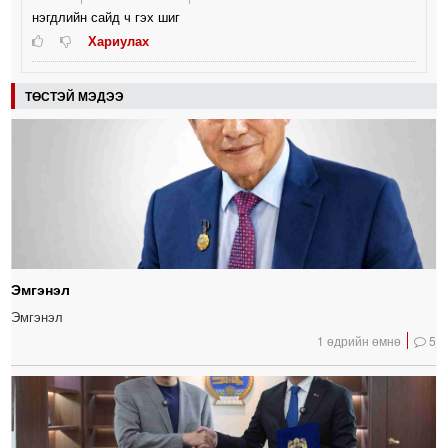
нэгдлийн сайд ч гэх шиг
Хариулах
ТӨСТЭЙ МЭДЭЭ
Эмгэнэл
Эмгэнэл
1 өдрийн өмнө
5