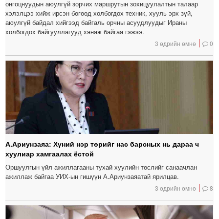
онгоцнуудын аюулгүй зорчих маршрутын зохицуулалтын талаар
хэлэлцээ хийж ирсэн бөгөөд холбогдох техник, хууль эрх зүй,
аюулгүй байдал хийгээд байгаль орчны асуудлуудыг Ираны
холбогдох байгууллагууд хянаж байгаа гэжээ.
3 өдрийн өмнө
0
А.Ариунзаяа: Хүний нэр төрийг нас барсных нь дараа ч
хуулиар хамгаалах ёстой
Оршуулгын үйл ажиллагааны тухай хуулийн төслийг санаачлан
ажиллаж байгаа УИХ-ын гишүүн А.Ариунзаяатай ярилцав.
3 өдрийн өмнө
8