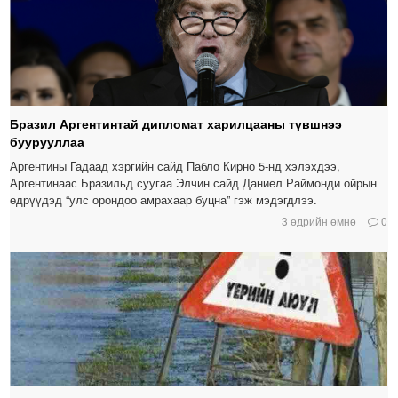
Бразил Аргентинтай дипломат харилцааны түвшнээ
буурууллаа
Аргентины Гадаад хэргийн сайд Пабло Кирно 5-нд хэлэхдээ,
Аргентинаас Бразильд суугаа Элчин сайд Даниел Раймонди ойрын
өдрүүдэд “улс орондоо амрахаар буцна” гэж мэдэгдлээ.
3 өдрийн өмнө
0