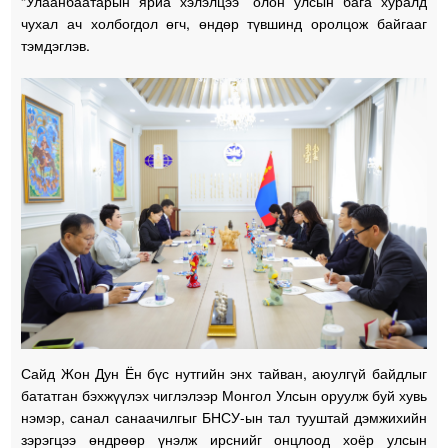
“Улаанбаатарын яриа хэлэлцээ” олон улсын бага хуралд
чухал ач холбогдол өгч, өндөр түвшинд оролцож байгааг
тэмдэглэв.
Сайд Жон Дун Ён бүс нутгийн энх тайван, аюулгүй байдлыг
бататган бэхжүүлэх чиглэлээр Монгол Улсын оруулж буй хувь
нэмэр, санал санаачилгыг БНСУ-ын тал тууштай дэмжихийн
зэрэгцээ өндрөөр үнэлж ирснийг онцлоод хоёр улсын