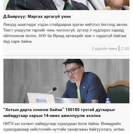
Д.Баярхүү: Маргах аргагүй үнэн
Лекцэд ашигладаг хэдэн слайдаараа зурган нийтлэл босгоод авлаа.
Текст уншуулж тархийг чинь чилээхгүй, зүгээр л нүдээрээ хараад
ойлгочихож болно. АНУ ба Өрнөд ертөнцийг яаж ч чадахгүй байгааг
бид харж байна.
2 өдрийн өмнө
20
“Хотын дарга сонсож байна” 150150 тусгай дугаарыг
наймдугаар сарын 14-нөөс ажиллуулж эхэлнэ
НИТХ-ын ээлжит наймдугаар хуралдаан болж байна. Өнөөдрийн
хуралдаанаар нийслэлийн нутгийн захиргааны байгууллага, албан