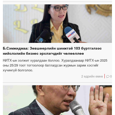
Б.Сэмжидмаа: Зөвшөөрлийн шинжтэй 103 бүртгэлээс
нийслэлийн бизнес эрхлэгчдийг чөлөөллөө
НИТХ-ын ээлжит хуралдаан боллоо. Хуралдаанаар НИТХ-ын 2025
оны 25/29 тоот тогтоолоор батлагдсан журмын зарим хэсгийг
хүчингүй болголоо.
2 өдрийн өмнө
0