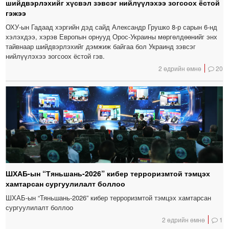
шийдвэрлэхийг хүсвэл зэвсэг нийлүүлэхээ зогсоох ёстой
гэжээ
ОХУ-ын Гадаад хэргийн дэд сайд Александр Грушко 8-р сарын 6-нд
хэлэхдээ, хэрэв Европын орнууд Орос-Украины мөргөлдөөнийг энх
тайвнаар шийдвэрлэхийг дэмжиж байгаа бол Украинд зэвсэг
нийлүүлэхээ зогсоох ёстой гэв.
2 өдрийн өмнө
20
ШХАБ-ын “Тяньшань-2026” кибер терроризмтой тэмцэх
хамтарсан сургуулилалт боллоо
ШХАБ-ын “Тяньшань-2026” кибер терроризмтой тэмцэх хамтарсан
сургуулилалт боллоо
2 өдрийн өмнө
1