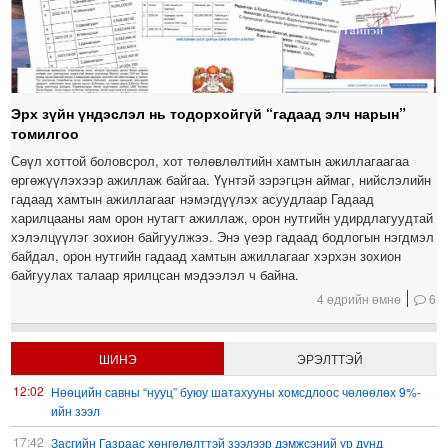
Эрх зүйн үндэслэл нь тодорхойгүй “гадаад элч нарын”
томилгоо
Сөүл хоттой боловсрол, хот төлөвлөлтийн хамтын ажиллагаагаа
өргөжүүлэхээр ажиллаж байгаа. Үүнтэй зэрэгцэн аймаг, нийслэлийн
гадаад хамтын ажиллагааг нэмэгдүүлэх асуудлаар Гадаад
харилцааны яам орон нутагт ажиллаж, орон нутгийн удирдлагуудтай
хэлэлцүүлэг зохион байгуулжээ. Энэ үеэр гадаад бодлогын нэгдмэл
байдал, орон нутгийн гадаад хамтын ажиллагааг хэрхэн зохион
байгуулах талаар ярилцсан мэдээлэл ч байна.
4 өдрийн өмнө
6
ШИНЭ
ЭРЭЛТТЭЙ
12:02
Нөөцийн савны “нууц” буюу шатахууны хомсдлоос чөлөөлөх 9%-
ийн зээл
17:42
Засгийн Газраас хөнгөлөлттэй зээлээр дэмжсэний үр дүнд