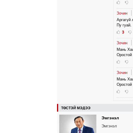
Зочин
Аргагүй 
Пу гуай.
3
Зочин
Мань Хал
Оростой
Зочин
Мань Хал
Оростой
ТӨСТЭЙ МЭДЭЭ
Эмгэнэл
Эмгэнэл