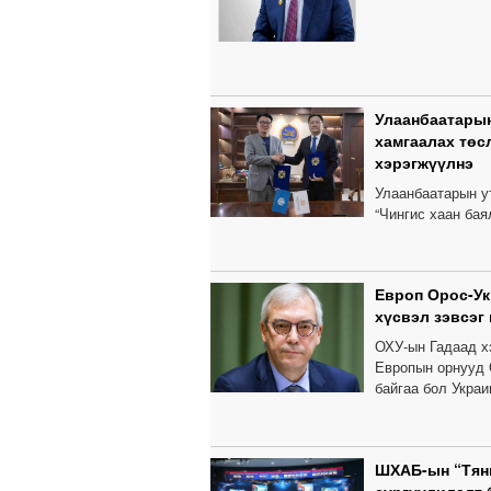
Улаанбаатарын
хамгаалах төс
хэрэгжүүлнэ
Улаанбаатарын у
“Чингис хаан бая
Европ Орос-У
хүсвэл зэвсэг
ОХУ-ын Гадаад х
Европын орнууд 
байгаа бол Украи
ШХАБ-ын “Тянь