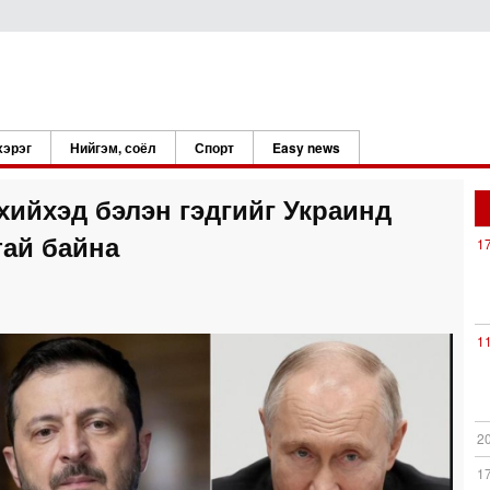
хэрэг
Нийгэм, соёл
Спорт
Easy news
хийхэд бэлэн гэдгийг Украинд
тай байна
1
1
2
1