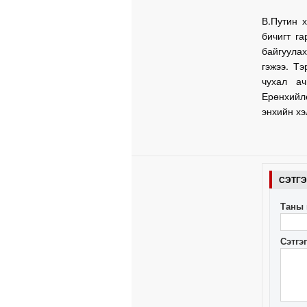
В.Путин 
бичигт г
байгуула
гэжээ. Т
чухал ач
Ерөнхийл
энхийн хэ
СЭТГ
Таны 
Сэтгэ