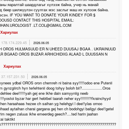
аны яаралтай шаардлагыг хүлээж байна, учир нь манай
д бөөр шилжүүлэн суулгах мэс заслыг маш их хүлээж байна.
гэсэн. IF YOU WANT TO DONATE YOUR KINDEY FOR $
.OOUSD CONTACT THIS HOSPITAL EMAIL:
DHAN.UROLOGIST .LT.COL@GMAIL.COM
Хариулах
178.174.229.45
2026.06.05
H OROS HULMASUUD ER N UHEED DUUSAJ BGAA . UKRAINUUD
R BGAAD OROS BUZAR ARHICHIDIIG ALAAD L DUUSSAN N
Хариулах
37.157.231.50
2026.06.05
yynees ydbal OROS oron chemreh ni baina syy!!!!!odoo ene Putenii
 gynzgiirch hyn terlehtenii doog tohyy boloh bii?..................Oros
dehlee dee!!!!!!yah gej ene ikhe dain samyyniig neeb
!!!!!yostoi byzar har gert hebtbel taarah neher syy!!!!!!!!Ykrainchyyd
yhen haraahaas hezee ch saihan yg helehgyi l dee!!ylas ornoo
ihaad aytaihan charai gargana gej hen ch bodohgyi bailgyi dee!!getel
im negen zaluus ikhe emeerdeg geech?....ted harin jaahan
ai taktikt
ii?????????????????????????????????????????????????????????