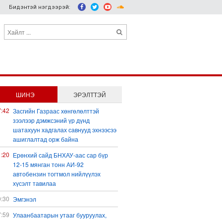
Бидэнтэй нэгдээрэй:
ШИНЭ
ЭРЭЛТТЭЙ
7:42
Засгийн Газраас хөнгөлөлттэй
зээлээр дэмжсэний үр дүнд
шатахуун хадгалах савнууд эхнээсээ
ашиглалтад орж байна
1:20
Ерөнхий сайд БНХАУ-аас сар бүр
12-15 мянган тонн АИ-92
автобензин тогтмол нийлүүлэх
хүсэлт тавилаа
0:30
Эмгэнэл
7:59
Улаанбаатарын утааг бууруулах,