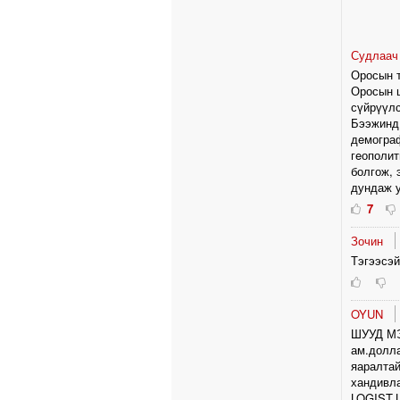
Судлаач
Оросын т
Оросын ц
сүйрүүлс
Бээжинд 
дeмограф
гeополит
болгож, 
дундаж у
7
Зочин
Тэгээсэй
OYUN
ШУУД МЭ
ам.долла
яаралтай
хандивл
LOGIST.