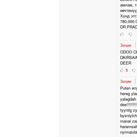
амлаж, т
өвчтөнүү
Хүнд эт
780,000
DR.PRA
Зочин
ODOO C
DAIRSAA
DEER
1
Зочин
Puten en
hereg ylam
yalagdah 
dee!!!!!!!
tyyniig z
bysniylch
manai zar
haramsalt
nyrmaixb