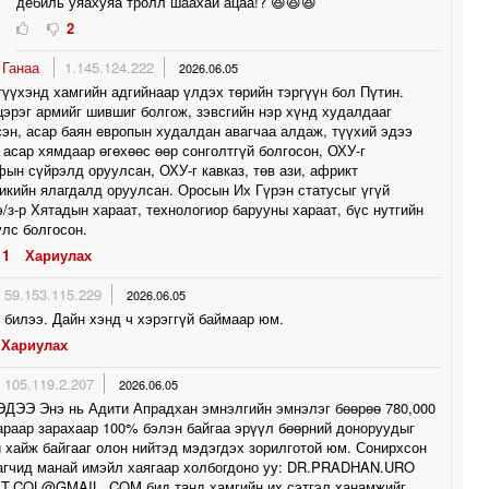
дебиль уяахуяа тролл шаахай ацаа!? 😆😆😆
2
 Ганаа
1.145.124.222
2026.06.05
үүхэнд хамгийн адгийнаар үлдэх төрийн тэргүүн бол Пүтин.
эрэг армийг шившиг болгож, зэвсгийн нэр хүнд худалдааг
эн, асар баян eвропын худалдан авагчаа алдаж, түүхий эдээ
асар хямдаар өгөхөөс өөр сонголтгүй болгосон, ОХУ-г
ын сүйрэлд оруулсан, ОХУ-г кавказ, төв ази, африкт
икийн ялагдалд оруулсан. Оросын Их Гүрэн статусыг үгүй
э/з-р Хятадын хараат, тeхнологиор барууны хараат, бүс нутгийн
лс болгосон.
1
Хариулах
59.153.115.229
2026.06.05
 билээ. Дайн хэнд ч хэрэггүй баймаар юм.
Хариулах
105.119.2.207
2026.06.05
ДЭЭ Энэ нь Адити Апрадхан эмнэлгийн эмнэлэг бөөрөө 780,000
раар зарахаар 100% бэлэн байгаа эрүүл бөөрний доноруудыг
 хайж байгааг олон нийтэд мэдэгдэх зорилготой юм. Сонирхсон
агчид манай имэйл хаягаар холбогдоно уу: DR.PRADHAN.URO
LT.COL@GMAIL. COM бид танд хамгийн их сэтгэл ханамжийг