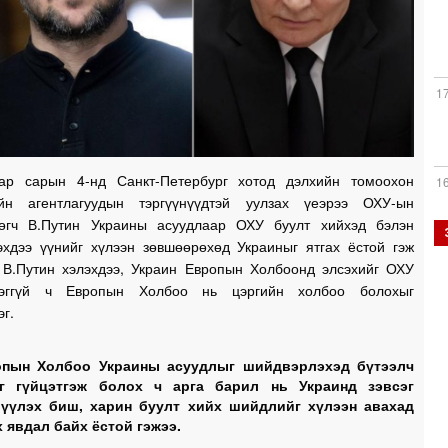
1
аар сарын 4-нд Санкт-Петербург хотод дэлхийн томоохон
1
йн агентлагуудын тэргүүнүүдтэй уулзах үеэрээ ОХУ-ын
өгч В.Путин Украины асуудлаар ОХУ буулт хийхэд бэлэн
1
гэхдээ үүнийг хүлээн зөвшөөрөхөд Украиныг ятгах ёстой гэж
. В.Путин хэлэхдээ, Украин Европын Холбоонд элсэхийг ОХУ
цдэггүй ч Европын Холбоо нь цэргийн холбоо болохыг
эг.
1
опын Холбоо Украины асуудлыг шийдвэрлэхэд бүтээлч
эг гүйцэтгэж болох ч арга барил нь Украинд зэвсэг
үүлэх биш, харин буулт хийх шийдлийг хүлээн авахад
х явдал байх ёстой гэжээ.
1