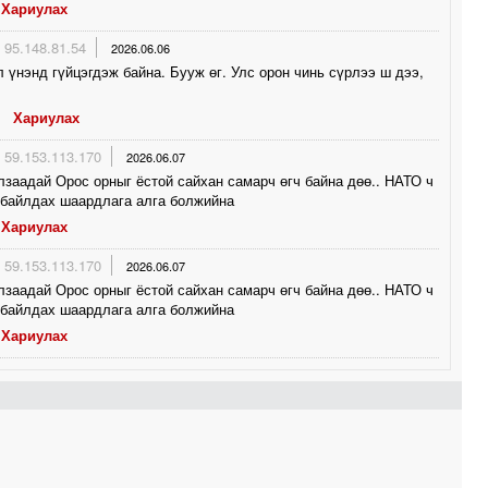
Хариулах
95.148.81.54
2026.06.06
л үнэнд гүйцэгдэж байна. Бууж өг. Улс орон чинь сүрлээ ш дээ,
Хариулах
59.153.113.170
2026.06.07
заадай Орос орныг ёстой сайхан самарч өгч байна дөө.. НАТО ч
 байлдах шаардлага алга болжийна
Хариулах
59.153.113.170
2026.06.07
заадай Орос орныг ёстой сайхан самарч өгч байна дөө.. НАТО ч
 байлдах шаардлага алга болжийна
Хариулах