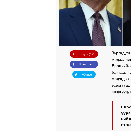
Зургадуг
Сэтгэгдэл (12)
мэдээлли
Шэйрлэх
Ерөнхийл
байгаа, 
Жиргэх
мэдэгдэв
эсэргүү
эсэргүүцд
Евр
үүр
нийл
ятга