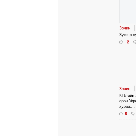
Зочин
Зүгээр х
12
Зочин
КГБ-ийн 
орон Укр
хурай....
8