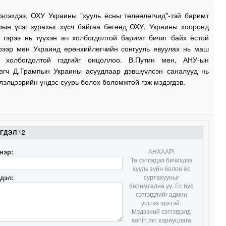
хэлэхдээ, ОХУ Украины "хууль ёсны төлөөлөгчид"-тэй баримт
арын үсэг зурахыг хүсч байгаа бөгөөд ОХУ, Украины хооронд
1
х гэрээ нь түүхэн ач холбогдолтой баримт бичиг байх ёстой
эрээр мөн Украинд ерөнхийлөгчийн сонгууль явуулах нь маш
 холбогдолтой гэдгийг онцоллоо. В.Путин мөн, АНУ-ын
өгч Д.Трампын Украины асуудлаар дэвшүүлсэн саналууд нь
1
лэлцээрийн үндэс суурь болох боломжтой гэж мэдэгдэв.
1
1
ЭГДЭЛ
12
нэр:
АНХААР!
1
Та сэтгэгдэл бичихдээ
хууль зүйн болон ёс
гдэл:
суртахууныг
баримтална уу. Ёс бус
сэтгэгдлийг админ
1
устгах эрхтэй.
Мэдээний сэтгэгдэлд
sonin.mn хариуцлага