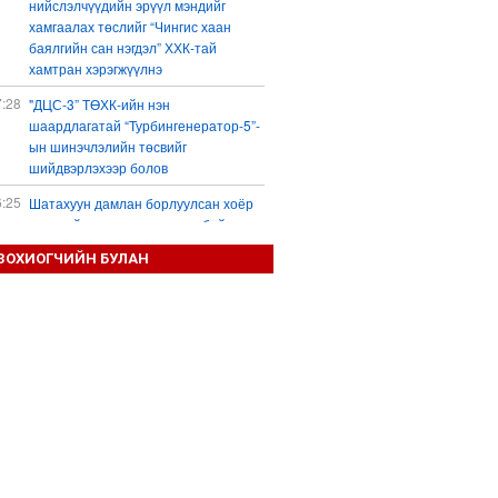
нийслэлчүүдийн эрүүл мэндийг
хамгаалах төслийг “Чингис хаан
баялгийн сан нэгдэл” ХХК-тай
хамтран хэрэгжүүлнэ
7:28
"ДЦС-3” ТӨХК-ийн нэн
шаардлагатай “Турбингенератор-5”-
ын шинэчлэлийн төсвийг
шийдвэрлэхээр болов
6:25
Шатахуун дамлан борлуулсан хоёр
зөрчлийг илрүүлэн шалгаж байна
3:18
ЗОХИОГЧИЙН БУЛАН
“Сэцэн ханы хүлэг” МСУХ-ны 30
жилийн ойн уралдааны түрүү
морьдыг Prius 30 автомашинаар
байлна
3:01
Б.Пүрэвдагва: 103 үйлчилгээний
зөвшөөрлийг цуцалснаар төрийн
хүнд суртал, олон шат дамжлагыг
бууруулж, бизнесээ саадгүй
өргөжүүлэх боломжтой боллоо
2:38
Европ Орос-Украины мөргөлдөөнийг