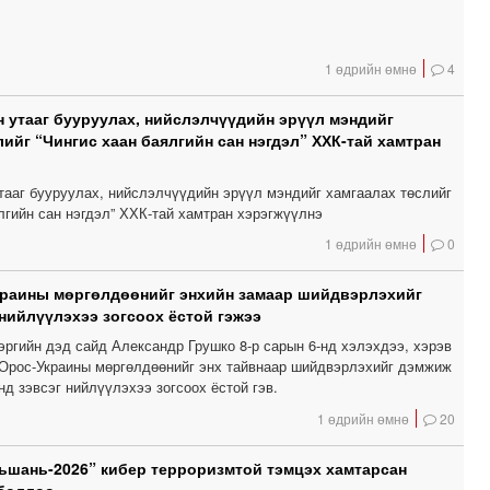
1 өдрийн өмнө
4
 утааг бууруулах, нийслэлчүүдийн эрүүл мэндийг
лийг “Чингис хаан баялгийн сан нэгдэл” ХХК-тай хамтран
тааг бууруулах, нийслэлчүүдийн эрүүл мэндийг хамгаалах төслийг
лгийн сан нэгдэл” ХХК-тай хамтран хэрэгжүүлнэ
1 өдрийн өмнө
0
краины мөргөлдөөнийг энхийн замаар шийдвэрлэхийг
 нийлүүлэхээ зогсоох ёстой гэжээ
эргийн дэд сайд Александр Грушко 8-р сарын 6-нд хэлэхдээ, хэрэв
Орос-Украины мөргөлдөөнийг энх тайвнаар шийдвэрлэхийг дэмжиж
нд зэвсэг нийлүүлэхээ зогсоох ёстой гэв.
1 өдрийн өмнө
20
шань-2026” кибер терроризмтой тэмцэх хамтарсан