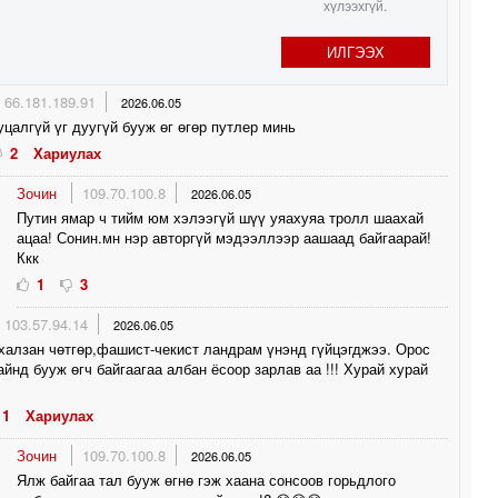
1
хүлээхгүй.
ИЛГЭЭХ
0
66.181.189.91
2026.06.05
0
уцалгүй үг дуугүй бууж өг өгөр путлер минь
2
Хариулах
0
Зочин
109.70.100.8
2026.06.05
Путин ямар ч тийм юм хэлээгүй шүү уяахуяа тролл шаахай
1
ацаа! Сонин.мн нэр авторгүй мэдээллээр аашаад байгаарай!
Ккк
1
3
103.57.94.14
2026.06.05
халзан чөтгөр,фашист-чекист ландрам үнэнд гүйцэгджээ. Орос
айнд бууж өгч байгаагаа албан ёсоор зарлав аа !!! Хурай хурай
1
Хариулах
Зочин
109.70.100.8
2026.06.05
Ялж байгаа тал бууж өгнө гэж хаана сонсоов горьдлого