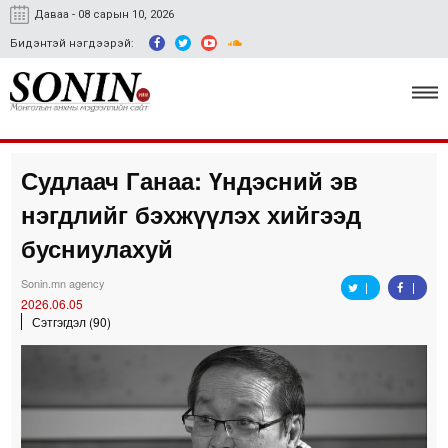
Даваа - 08 сарын 10, 2026
Бидэнтэй нэгдээрэй:
Судлаач Ганаа: Үндэсний эв
Улс төр, эдийн засаг
нэгдлийг бэхжүүлэх хийгээд
Гэмт хэрэг
бусниулахуй
Нийгэм, соёл
Sonin.mn agency
2026.06.05
Спорт
Сэтгэгдэл (90)
Easy news