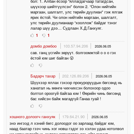
бол: 1. Албан ёсоор “яллагдагчаар татагдсан,
шүүхээр шийтгүүлсэн" болон 2. “Олон нийтийн
маргаан, шалгалт, улс төрийн дуулиан" гэж ялгаж
ярих ёстой. Чи олон нийтийн маргаан, шалгалт,
улс төрийн дуулианаар “хооллож” байдаг тэнэг
лалар шүү дээ… Судлаач Х.Д.Ганхуяг.
1
1
домбо домбоо
103.57.94.206
2026.06.05
сав. ганц үсгийн зөрүүт. болгоомжтой о о о гэх
ёстой юм шиг байган 😮
Бадарч тахар
202.126.89.206
2026.06.05
Шүүхээр яллах гэхээр прокуроруудын бөгсөнд нь
ханатал нь мөнгө чихчихсэн болохоор одоо
болтол ороогүй байгаа юм ! Өөрийн чинь бөгсөнд
бас хийсэн байж магадгүй Ганаа гуай !
хошного долоогч ганхуяк
179.64.21.90
2026.06.05
энэ ингээд л хэний бөгс долоодог оо зарлаад байдаг юм,
наад баатар гээч чинь хог новш гэдэг ээ хэлэн удаа нотолвол
чи новш гэдгийг нь хүлээн зөвшөөрөх юм, ийм ичгүүр