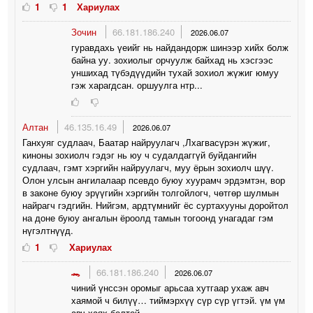
1
1
Хариулах
Зочин
66.181.186.240
2026.06.07
гуравдахь үеийг нь найдандорж шинээр хийх болж
байна уу. зохиолыг орчуулж байхад нь хэсгээс
уншихад түбэдүүдийн тухай зохиол жүжиг юмуу
гэж харагдсан. оршуулга нтр...
Алтан
46.135.16.49
2026.06.07
Ганхуяг судлаач, Баатар найруулагч ,Лхагвасүрэн жүжиг,
киноны зохиолч гэдэг нь юу ч судалдаггүй буйдангийн
судлаач, гэмт хэргийн найруулагч, муу ёрын зохиолч шүү.
Олон улсын ангилалаар псевдо буюу хуурамч эрдэмтэн, вор
в законе буюу эрүүгийн хэргийн толгойлогч, чөтгөр шулмын
найрагч гэдгийн. Нийгэм, ардтүмнийг ёс суртахууны доройтол
на доне буюу ангалын ёроолд тамын тогоонд унагадаг гэм
нүгэлтнүүд.
1
Хариулах
🐊
66.181.186.240
2026.06.07
чиний үнссэн оромыг арьсаа хутгаар ухаж авч
хаямой ч билүү… тиймэрхүү сүр сүр үгтэй. үм үм
авч хаях болтой 🕳