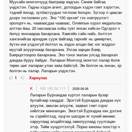
Муусайн монголчууд баатраар яадгын. Сөнөж байгаа
үндэстэн. Гадны хэдэн агент, дотоодын хэдэн гэмт хэрэгтэн,
тэдний янхад, зулбасгуудын тоглоом болцон. Зүгээр л цаасан
дээрх тоглоомон улс. Энэ "100 эрхэм" гэх нэвтрүүлэгт
оролцогч нь, чааваасдаа чааваас, Олимпын хүрэл медальтан,
алттан биш. 20 наснаасаа хойш тувт янхан хийсэн Одгэрэл ч
билүү янхнаараа бахархана. Хамгийн сайн найз, бэлтгэл
хангачийгаа архидаж сууж байгаад тархийг нь цөмөртөл,
бүтэн юм үлдэхгүй болтол нь зодоо алцан бас нэг мэдрэл
муутай алуурчнаар бахархана. Улсаа зарцан Баяр,
Баярцогтоороо бахархана. Энэ тэнэг малан улсад бахархал
дандаа буруу байдаг. Лаларын Монголд монггол лалар болж
төрөх шиг лаларан улан заяа байхгүй. Эм болгон нь янхан, эр
болгон нь лалар. Лаларын үндэстэн.
1
Хариулах
K
185.185.50.111
2026.06.06
Лаларын Бурхандаа хүртэл лаларын бузар
булайгаар ханддаг. Эрэгтэй Бурхадаа дандаа хүн
алуулж, амьтан алуулж, заавал гэмт хэрэг
хийлгэж мөнхөлцөн. Эмэгтэй Бурхадаа хөх дэлэнг
нь сэрийлгээд, нүцгэн шалдан яг хүний өмнөөс
харуулаад алцайлгаад завилуулаад суулгацан
этэр. Тийм хүндэтгэлгүй. Порно киноны поостэр ч
тийм улаан цайм ичгүүр сонжуургүй байхгүй.