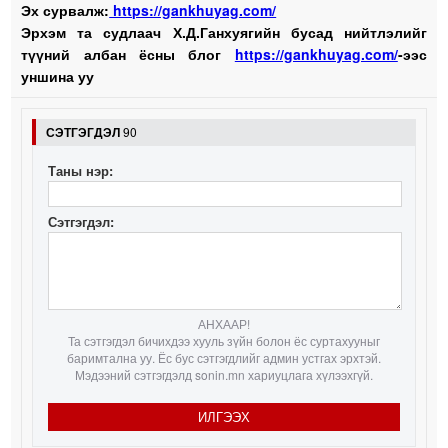
Эх сурвалж:
https://gankhuyag.com/
Эрхэм та судлаач Х.Д.Ганхуягийн бусад нийтлэлийг
түүний албан ёсны блог
https://gankhuyag.com/
-ээс
уншина уу
СЭТГЭГДЭЛ
90
Таны нэр:
Сэтгэгдэл:
АНХААР!
Та сэтгэгдэл бичихдээ хууль зүйн болон ёс суртахууныг
баримтална уу. Ёс бус сэтгэгдлийг админ устгах эрхтэй.
Мэдээний сэтгэгдэлд sonin.mn хариуцлага хүлээхгүй.
ИЛГЭЭХ