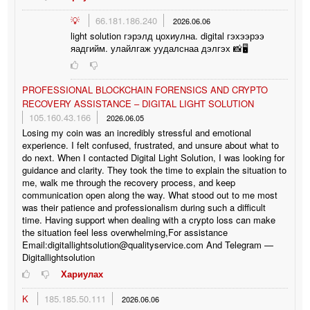
💡
66.181.186.240
2026.06.06
light solution гэрэлд цохиулна. digital гэхээрээ
яадгийм. улайлгаж уудалснаа дэлгэх 📸🖥
PROFESSIONAL BLOCKCHAIN FORENSICS AND CRYPTO
RECOVERY ASSISTANCE – DIGITAL LIGHT SOLUTION
105.160.43.166
2026.06.05
Losing my coin was an incredibly stressful and emotional
experience. I felt confused, frustrated, and unsure about what to
do next. When I contacted Digital Light Solution, I was looking for
guidance and clarity. They took the time to explain the situation to
me, walk me through the recovery process, and keep
communication open along the way. What stood out to me most
was their patience and professionalism during such a difficult
time. Having support when dealing with a crypto loss can make
the situation feel less overwhelming,For assistance
Email:digitallightsolution@qualityservice.com And Telegram —
Digitallightsolution
Хариулах
K
185.185.50.111
2026.06.06