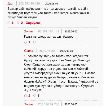
Дэл
202.55.188.126
2026.06.05
Баатар сайн найруулагч тэр тал дээрээ толгой нь сайн
ажилладаг шүү гэвч улс төртэй холбогдож мөнгө хайх нь
буруу байсан юмдаа
6
2
Хариулах
Зочин
66.181.184.142
2026.06.05
Голыг нь олоод хэлэх шиг боллоо
1
Ganaa
202.9.46.50
2026.06.05
1. Аливаа хүнийг улс төртэй холбогдсон гэж
буруутгах ямар ч үндэслэл байхгүй. Мөн дүү
Оюун-Эрдэнээ хамгаалж хэдэн нэвтрүүлэг
хийснийг буруутгах үндэслэл бас л байхгүй.
Дүүгээ өмөөрдөггүй ахыг Та үзсэн үү ? 2. Баатар
мөнгө хөөсөн цуурхал байдаг, харин албан ёсны
баримт байхгүй. Ямар ч гэсэн Баатар "үндэсний эв
нэгдэл бусниулсан" үйлдэл хийгээгүй. Судлаач
Х.Д.Ганхуяг.
2
1
Зочин
202.126.89.200
2026.06.05