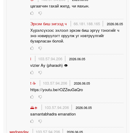
цагаагчин гахай жилд. чи яахын.
Эрхэм биш эигээд ч
66.181.188.165
2026.06.05
Хүрэлсүхээс эхлээл эрхэм биш эргүү тэнэгийг ч
энэ нэвирүүлэгт оруулж уг нэвтрүүлгийг
бузарласан болой.
i
103.57.94.206
2026.06.05
vizier Ay (pharaoh) 👁
t ☕️
103.57.94.206
2026.06.05
https://youtu.be/rOZZeuGaQro
🌄☀️
103.57.94.206
2026.06.05
samantabhadra emanation
wednesday
103.57.94.206
2026.06.05