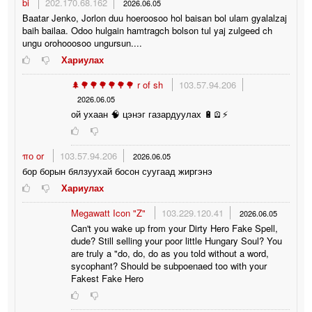
bi
202.170.68.162
2026.06.05
Baatar Jenko, Jorlon duu hoeroosoo hol baisan bol ulam gyalalzaj
baih bailaa. Odoo hulgain hamtragch bolson tul yaj zulgeed ch
ungu orohooosoo ungursun....
Хариулах
🌲🌳🌳🌳🌳🌳🌳 r of sh
103.57.94.206
2026.06.05
ой ухаан 🧠 цэнэг газардуулах 🔋🪫⚡️
πо or
103.57.94.206
2026.06.05
бор борын бялзуухай босон суугаад жиргэнэ
Хариулах
Megawatt Icon "Z"
103.229.120.41
2026.06.05
Can't you wake up from your Dirty Hero Fake Spell,
dude? Still selling your poor little Hungary Soul? You
are truly a "do, do, do as you told without a word,
sycophant? Should be subpoenaed too with your
Fakest Fake Hero