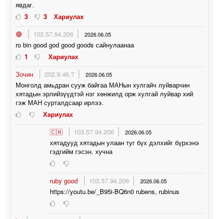
явдаг.
3
3
Хариулах
🔴
103.57.94.206
2026.06.05
ro bin good god good goods сайнулаанаа
1
Хариулах
Зочин
202.9.46.7
2026.06.05
Монголд амьдран сууж байгаа МАНын хулгайч луйварчин
хятадын эрлийзүүдтэй нэг хөнжилд орж хулгай луйвар хий
гэж МАН сурталдсаар ирлээ.
Хариулах
🇨🇳
103.57.94.206
2026.06.05
хятадууд хятадын улаан туг бүх дэлхийг бүрхэнэ
гэдгийм гэсэн. хучна
ruby good
103.57.94.206
2026.06.05
https://youtu.be/_B95i-BQ6n0 rubens, rubinus