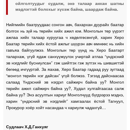
ойлголтуудыг судалж, энэ талаар анхан шатны
мэдлэгтэй болохыг хүсэж байна, шаардаж байна.
Нийгмийн баатруудаас сонгон авч, бахархан дуурайх баатар
болгох нь зүй нь төрийн хийх ажил юм. Монголын төр үүрэгт
ажлаа хийх талаар хуруугаа ч хөдөлгөсөнгүй, харин Херо
Баатар төрийн хийх ёстой ажлыг шүүрэн авч өмнөөс нь хийн
гавъяа байгуулжээ. Монголын төр үүнд нь Херо Баатарт
талархаж, үгүй ядаж санхүүжүүлэх учиртай атлаа “үндэсний
эв нэгдлийг бусниулсан” гэж шийтгэх гэж зүтгэх нь шившигтэй
бөгөөд ичгүүртэй. За яахав, Херо Баатар гадаад руу зугтаад
“монгол төрийн нэг дайсан” үгүй болжээ. Тэгээд дайснаасаа
салаад Үндэсний эв нэгдэл сайжирч байна уу? Монгол
төрийн ажил сайжирч байна уу?, Худал хулгайгаасаа салж
байна уу? Энэ асуултын хариуг Монголчууд бүгдээрээ мэднэ,
харин “үндэсний эв нэгдлийг” хамгаалах ёстой Тагнуул,
Прокурор хоёр хойт насандаа ч хариулж чадахгүй…
Судлаач Х.Д.Ганхуяг