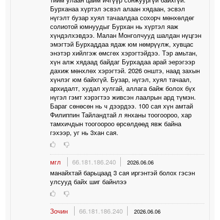
Бурханаа хүртэл эсвэл алаан хядаан, эсвэл
нүгэлт бузар хуял тачаалдаа сохорч мөнхөлдөг
солиотой юмнуудыг Бурхан нь хүртэл яаж
хүндэлхэвдээ. Малан Монголчууд шалдан нүцгэн
эмэгтэй Бурхаддаа ядаж юм нөмрүүлж, хувцас
энэтэр хийлгэж өмсгөх хэрэгтэйдээ. Тэр амьтан,
хүн алж хядаад байдаг Бурхадаа арай эерэгээр
дахиж мөнхлөх хэрэгтэй. 2026 онштэ, наад захын
хүнлэг юм байхгүй. Бузар, нүгэл, хуял тачаал,
архидалт, худал хулгай, аллага байж болох бүх
нүгэл гэмт хэрэгтээ живсэн лаалрын ард түмэн.
Бараг сөнөсөн нь ч дээрдээ. 100 сая хүн амтай
Филиппин Тайландтай л янханы тоогоороо, хар
тамхичдын тоогоороо өрсөлдөөд явж байна
гэхээр, уг нь 3хан сая.
мгл
66.181.186.240
2026.06.06
манайхтай барьцаад 3 сая иргэнтэй болох гэсэн
улсууд байх шиг байнлээ
Зочин
66.181.186.240
2026.06.06