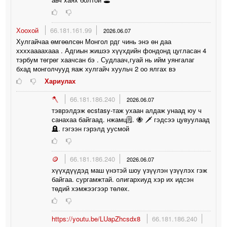
Хоохой
66.181.161.99
2026.06.07
Хулгайчаа өмгөөлсөн Монгол рдг чинь энэ өн даа
ххххаааахааа . Адгиын жишээ хүүхдийн фондонд цугласан 4
тэрбум төгрөг хаачсан бэ . Судлаач,гуай нь ийм уянгалаг
бхад монголчууд яаж хулгайч хуульч 2 оо ялгах вэ
Хариулах
🪓
66.181.186.240
2026.06.07
тэврэлдэж ecstasy-таж ухаан алдаж унаад юу ч
санахаа байгаад. нжамц🗒. 🐝 🗡 гэдсээ цувуулаад
🪦. гэгээн гэрэлд уусмой
🪙
66.181.186.240
2026.06.07
хүүхдүүдэд маш үнэтэй шоу үзүүлэн үзүүлэх гэж
байгаа. сургамжтай. олигархиуд хэр их идсэн
төдий хэмжээгээр төлөх.
https://youtu.be/LUapZhcsdx8
66.181.186.240