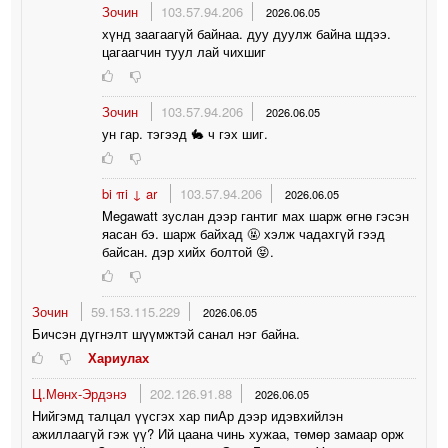
Зочин
103.57.94.206
2026.06.05
хүнд заагаагүй байнаа. дуу дуулж байна шдээ.
цагаагчин туул лай чихшиг
Зочин
103.57.94.206
2026.06.05
ун гар. тэгээд 🐇 ч гэх шиг.
bi πi ↓ ar
103.57.94.206
2026.06.05
Megawatt зуслан дээр гантиг мах шарж өгнө гэсэн
яасан бэ. шарж байхад 🤬 хэлж чадахгүй гээд
байсан. дэр хийх болтой 😝.
Зочин
59.153.115.229
2026.06.05
Бичсэн дүгнэлт шүүмжтэй санал нэг байна.
Хариулах
Ц.Мөнх-Эрдэнэ
202.126.91.88
2026.06.05
Нийгэмд талцал үүсгэх хар пиАр дээр идэвхийлэн
ажиллаагүй гэж үү? Ий цаана чинь хужаа, төмөр замаар орж