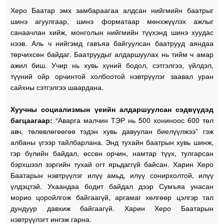
Херо Баатар эмх замбараагаа алдсан нийгмийн баатрыг
шинэ агуулгаар, шинэ форматаар мөнхжүүлэх ажлыг
санаачлан хийж, монголын нийгмийн түүхэнд шинэ хуудас
нээв. Аль ч нийгэмд гавъяа байгуулсан баатрууд аяндаа
төрчихсөн байдаг. Баатруудыг алдаршуулах нь тийм ч амар
ажил биш. Учир нь хувь хүний бодол, сэтгэлгээ, үйлдэл,
түүний ойр орчинтой холбоотой нэвтрүүлэг заавал уран
сайхны сэтгэлгээ шаардана.
Хуучны социализмын үеийн алдаршуулсан сэдвүүдэд
багцаагаар:
“Аварга малчин ТЭР нь 500 хониноос 600 төл
авч, төлөвлөгөөгөө тэдэн хувь давуулан биелүүлжээ” гэж
албаны үгээр тайлбарлана. Энд тухайн баатрын хувь шинж,
гэр бүлийн байдал, өссөн орчин, намтар түүх, тулгарсан
бэрхшээл зэргийн тухай огт ярьдаггүй байсан. Харин Херо
Баатарын нэвтрүүлэг илүү амьд, илүү сонирхолтой, илүү
үлдэцтэй. Ухаандаа бодит байдал дээр Сумъяа унасан
морио цоройлгож байгаагүй, аргамаг хөлгөөр цэлгэр тал
дундуур давхиж байгаагүй. Харин Херо Баатарын
нэвтрүүлэгт ингэж гарна.