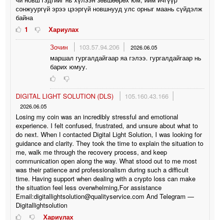
сонжуургүй эрээ цээргүй новшнууд улс орныг маань сүйдэлж
байна
1
Хариулах
Зочин
103.57.94.206
2026.06.05
маршал гургалдайгаар яа гэлээ. гургалдайгаар нь
барих юмуу.
DIGITAL LIGHT SOLUTION (DLS)
105.160.43.166
2026.06.05
Losing my coin was an incredibly stressful and emotional
experience. I felt confused, frustrated, and unsure about what to
do next. When I contacted Digital Light Solution, I was looking for
guidance and clarity. They took the time to explain the situation to
me, walk me through the recovery process, and keep
communication open along the way. What stood out to me most
was their patience and professionalism during such a difficult
time. Having support when dealing with a crypto loss can make
the situation feel less overwhelming,For assistance
Email:digitallightsolution@qualityservice.com And Telegram —
Digitallightsolution
Хариулах