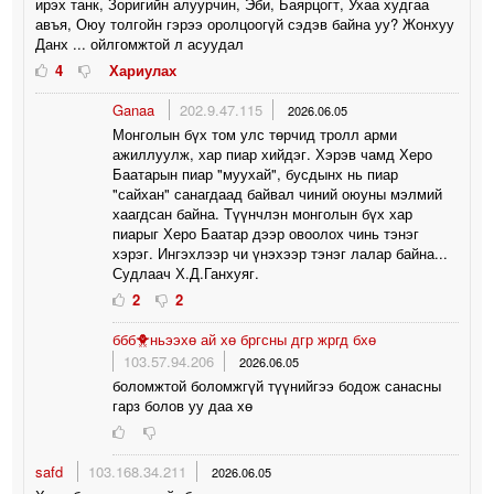
ирэх танк, Зоригийн алуурчин, Эби, Баярцогт, Ухаа худгаа
авъя, Оюу толгойн гэрээ оролцоогүй сэдэв байна уу? Жонхуу
Данх ... ойлгомжтой л асуудал
4
Хариулах
Ganaa
202.9.47.115
2026.06.05
Монголын бүх том улс төрчид тролл арми
ажиллуулж, хар пиар хийдэг. Хэрэв чамд Херо
Баатарын пиар "муухай", бусдынх нь пиар
"сайхан" санагдаад байвал чиний оюуны мэлмий
хаагдсан байна. Түүнчлэн монголын бүх хар
пиарыг Херо Баатар дээр овоолох чинь тэнэг
хэрэг. Ингэхлээр чи үнэхээр тэнэг лалар байна...
Судлаач Х.Д.Ганхуяг.
2
2
ббб🐥ньээхө ай хө бргсны дгр жргд бхө
103.57.94.206
2026.06.05
боломжтой боломжгүй түүнийгээ бодож санасны
гарз болов уу даа хө
safd
103.168.34.211
2026.06.05