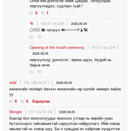
Олон юм донгосож байж Цагдаа, Тагнуулдаа
ниргүүлэвдээ, судлаач гуай !
3
1
🌀
103.57.94.206
2026.06.05
🌕👮🏻‍♂️ 📻 тагнуул 🔊〰️〰️〰️➰🗼📶
Opening of the mouth ceremony
103.57.94.206
2026.06.05
ниргүүлээд ‘донгосох’. ярина шдээ, бүгдий нь
барьж өгнө.
sdaf
103.168.34.211
2026.06.05
женкогийн төлбөрт бичээч женкогийн гар хөлийг өмөөрч байна
уу
4
4
Хариулах
Mongol
107.122.81.64
2026.06.05
Баатар бол монголчуудыг жинхэнэ утгаар нь өөрийн уран
бүтээлээрээ гайхамшигтай харуулсан найруулагч. Ийм ховор
авьяастай нь ховор шүү. Би л хувьдаа их хайрлаж хүндэтгэж