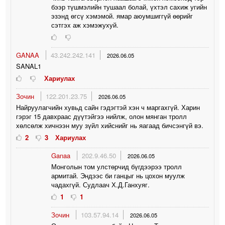
бээр түшмэлийн тушаал болай, үхтэл сахиж угийн
эзэнд өгсү хэмэмой. ямар аюумшиггүй өөрийг
сэтгэх аж хэмэжухуй.
GANAA
43.242.242.141
2026.06.05
SANAL1
Хариулах
Зочин
122.201.23.75
2026.06.05
Найруулагчийн хувьд сайн гэдэгтэй хэн ч маргахгүй. Харин
гэрэг 15 давхраас дүүтэйгээ нийлж, олон мянган тролл
хөлсөлж хичнээн муу зүйл хийснийг нь яагаад бичсэнгүй вэ.
2
3
Хариулах
Ganaa
202.9.46.50
2026.06.05
Монголын том улстөрчид бүгдээрээ тролл
армитай. Эндээс би ганцыг нь цохон муулж
чадахгүй. Судлаач Х.Д.Ганхуяг.
1
1
Зочин
103.57.94.14
2026.06.05