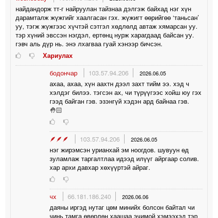
найдандорж тт-г найруулан тайзнаа дэлгэж байхад нэг хүн
дарамталж жүжгийг хаалгасан гэх. жүжигт өөрийгөө ‘таньсан’
уу, тэгж жүжгээс хүчтэй сэтгэл хөдлөлд автаж хямарсан уу.
тэр хүний эвссэн нэгдэл, ертөнц нурж харагдаад байсан уу.
гэвч аль дүр нь. энэ лхагваа гуай хэнээр бичсэн.
Хариулах
бодончар
103.57.94.206
2026.06.05
ахаа, ахаа, хүн аахтн дээл захт тийм ээ. хэд ч
хэлдэг билээ. тэгсэн ах, чи түрүүгээс хойш юу гэх
гээд байган гэв. эзэнгүй хэдэн ард байнаа гэв.
🤚🏻
🪶🪶🪶
103.57.94.206
2026.06.05
нэг жирэмсэн урианхай эм ноогдов. шувуун өд
зуламлаж таргалтлаа идээд илүүг айргаар солив.
хар архи давхар хөхүүртэй айраг.
чх
66.181.186.240
2026.06.06
даяны иргэд нутаг цөм минийх болсон байтал чи
чинь тамга өвөрлөн хаашаа эчимой хэмээхэд тэр