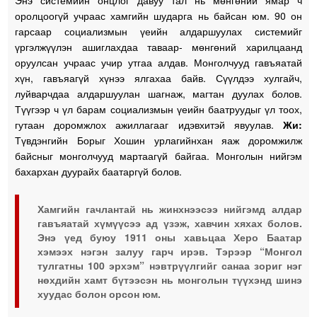
Энэ системийн онцлог давуу тал нь мөнгөний ямар ч
оролцоогүй учраас хамгийн шударга нь байсан юм. 90 он
гарсаар социализмын үеийн алдаршуулах системийг
үргэлжүүлэн ашиглахдаа таваар- мөнгөний харилцаанд
оруулсан учраас учир утгаа алдав. Монголчууд гавъяатай
хүн, гавъяагүй хүнээ ялгахаа байв. Сүүлдээ хулгайч,
луйварчдаа алдаршуулан шагнаж, магтан дуулах болов.
Түүгээр ч үл барам социализмын үеийн баатруудыг үл тоох,
гутаан доромжлох ажиллагааг идэвхитэй явуулав.
Жи:
Түвдэнгийн Борыг Хошин урлагийнхан яаж доромжилж
байсныг монголчууд мартаагүй байгаа. Монголын нийгэм
бахархан дуурайх баатаргүй болов.
Хамгийн гачлантай нь жинхнээсээ нийгэмд алдар
гавъяатай хүмүүсээ ад үзэж, хавчин хяхах болов.
Энэ үед буюу 1911 оны хавьцаа Херо Баатар
хэмээх нэгэн залуу гарч ирэв. Тэрээр “Монгол
тулгатны 100 эрхэм” нэвтрүүлгийг санаа зориг нэг
нөхдийн хамт бүтээсэн нь монголын түүхэнд шинэ
хуудас болон орсон юм.