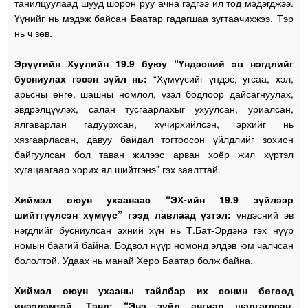
танилцуулаад шууд шорон руу ачна гэдгээ ил тод мэдэгджээ.
Үүнийг нь мэдэж байсан Баатар гадагшаа зугтаачихжээ. Тэр
нь ч зөв.
Эрүүгийн Хуулийн 19.9 буюу “Үндэсний эв нэгдлийг
бусниулах гэсэн зүйл нь:
“Хүмүүсийг үндэс, угсаа, хэл,
арьсны өнгө, шашны номлол, үзэл бодлоор дайсагнуулах,
эвдрэлцүүлэх, салан тусгаарлахыг ухуулсан, уриалсан,
ялгаварлан гадуурхсан, хүчирхийлсэн, эрхийг нь
хязгаарласан, давуу байдал тогтоосон үйлдлийг зохион
байгуулсан бол таван жилээс арван хоёр жил хүртэл
хугацаагаар хорих ял шийтгэнэ” гэх заалттай.
Хиймэл оюун ухаанаас “ЭХ-ийн 19.9 зүйлээр
шийтгүүлсэн хүмүүс” гээд лавлаад үзтэл:
үндэсний эв
нэгдлийг бусниулсан эхний хүн нь Т.Бат-Эрдэнэ гэх нүүр
номын баагий байна. Бодвол нүүр номонд элдэв юм чалчсан
бололтой. Удаах нь манай Херо Баатар болж байна.
Хиймэл оюун ухааны тайлбар их сонин бөгөөд
инээдэмтэй. Тэнд: “Энэ зүйл ангиар шалгагдсан,