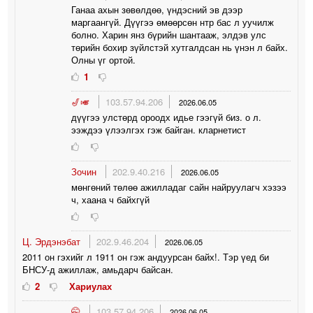
Ганаа ахын зөвөлдөө, үндэсний эв дээр
маргаангүй. Дүүгээ өмөөрсөн нтр бас л уучилж
болно. Харин янз бүрийн шантааж, элдэв улс
төрийн бохир зүйлстэй хутгалдсан нь үнэн л байх.
Олны үг ортой.
1
🎷🎺
103.57.94.206
2026.06.05
дүүгээ улстөрд ороодх идье гээгүй биз. о л.
ээждээ үлээлгэх гэж байган. кларнетист
Зочин
202.9.40.216
2026.06.05
мөнгөний төлөө ажилладаг сайн найруулагч хэзээ
ч, хаана ч байхгүй
Ц. Эрдэнэбат
202.9.46.204
2026.06.05
2011 он гэхийг л 1911 он гэж андуурсан байх!. Тэр үед би
БНСУ-д ажиллаж, амьдарч байсан.
2
Хариулах
🤭
103.57.94.206
2026.06.05