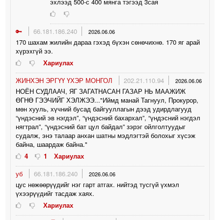
эхлээд 500-с 400 мянга тэгээд 3сая
🔑
66.181.186.240
2026.06.06
170 шахам жилийн дараа гэхэд бүхэн сөнөчихнө. 170 яг арай
хүрэхгүй ээ.
Хариулах
ЖИНХЭН ЭРГҮҮ ҮХЭР МОНГОЛ
202.21.110.94
2026.06.06
НОЁН СУДЛААЧ, ЯГ ЗАГАТНАСАН ГАЗАР НЬ МААЖИЖ
ӨГНӨ ГЭЭЧИЙГ ХЭЛЖЭЭ..."Иймд манай Тагнуул, Прокурор,
мөн хууль, хүчний бусад байгууллагын дээд удирдлагууд
“үндэсний эв нэгдэл”, “үндэсний бахархал”, “үндэсний нэгдэл
нягтрал”, “үндэсний бат цул байдал” зэрэг ойлголтуудыг
судалж, энэ талаар анхан шатны мэдлэгтэй болохыг хүсэж
байна, шаардаж байна."
4
1
Хариулах
уб
66.181.186.240
2026.06.06
цус нөжөөрүүдийг нэг гарт атгах. нийтэд тусгүй үхмэл
үхээрүүдийг тасдаж хаях.
Хариулах