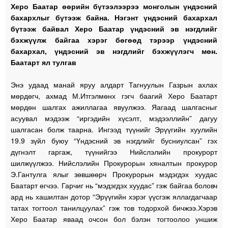
Херо Баатар өөрийн бүтээлээрээ монголын үндэсний
бахархлыг бүтээж байна. Нэгэнт үндэсний бахархал
бүтээж байвал Херо Баатар үндэсний эв нэгдлийг
бэхжүүлж байгаа хэрэг бөгөөд тэрээр үндэсний
бахархал, үндэсний эв нэгдлийг бэхжүүлэгч мөн.
Баатарт ял тулгав
Энэ удаад манай яруу алдарт Тагнуулын Газрын ахлах
мөрдөгч, ахмад М.Итгэлмөнх гэгч баагий Херо Баатарт
мөрдөн шалгах ажиллагаа явуулжээ. Яагаад шалгасныг
асуувал мэдээж “иргэдийн хүсэлт, мэдээллийн” дагуу
шалгасан болж таарна. Ингээд түүнийг Эрүүгийн хуулийн
19.9 зүйл буюу “Үндэсний эв нэгдлийг бусниулсан” гэх
дүгнэлт гаргаж, түүнийгээ Нийслэлийн прокурорт
шилжүүлжээ. Нийслэлийн Прокурорын хяналтын прокурор
Э.Гантулга ялыг зөвшөөрч Прокурорын мэдэгдэх хуудас
Баатарт өгчээ. Гарчиг нь “мэдэгдэх хуудас” гэж байгаа боловч
ард нь хашилтан дотор “Эрүүгийн хэрэг үүсгэж яллагдагчаар
татах тогтоол танилцуулах” гэж тов тодорхой бичжээ.Хэрэв
Херо Баатар яваад очсон бол бэлэн тогтоолоо уншиж