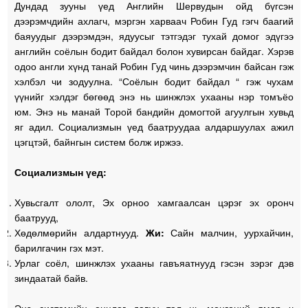
Дундад зууны үед Английн Шервудын ойд бүгсэн
дээрэмчдийн ахлагч, мэргэн харваач Робин Гуд гэгч баагий
баяуудыг дээрэмдэн, ядуусыг тэтгэдэг тухай домог эдүгээ
английн соёлын бодит байдал болон хувирсан байдаг. Хэрэв
одоо англи хүнд танай Робин Гуд чинь дээрэмчин байсан гэж
хэлбэл чи зодуулна. “Соёлын бодит байдал “ гэж чухам
үүнийг хэлдэг бөгөөд энэ нь шинжлэх ухааны нэр томъёо
юм. Энэ нь манай Торой бандийн домогтой агуулгын хувьд
яг адил. Социализмын үед баатруудаа алдаршуулах ажил
цэгцтэй, байнгын систем болж иржээ.
Социализмын үед:
Хувьсгалт ололт, Эх орноо хамгаалсан цэрэг эх оронч
баатрууд,
Хөдөлмөрийн алдартнууд.
Жи:
Сайн малчин, уурхайчин,
барилгачин гэх мэт.
Урлаг соёл, шинжлэх ухааны гавъяатнууд гэсэн зэрэг дэв
зиндаатай байв.