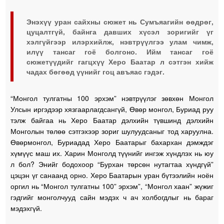
Энэхүү уран сайхны сюжет нь Сумъяагийн өөдрөг,
цуцалтгүй, байнга давших хүсэл зоригийг үг
хэлгүйгээр илэрхийлж, нэвтрүүлгээ улам чимж,
илүү тансаг гоё болгоно. Ийм тансаг гоё
сюжетүүдийг гагцхүү Херо Баатар л сэтгэн хийж
чадах бөгөөд үүнийг гоц авъяас гэдэг.
“Монгол тулгатны 100 эрхэм” нэвтрүүлэг зөвхөн Монгол
Улсын иргэдээр хязгаарлагдсангүй, Өвөр монгол, Буриад руу
тэлж байгаа нь Херо Баатар дэлхийн түвшинд дэлхийн
Монголын төлөө сэтгэхээр зориг шулуудсаныг тод харуулна.
Өвөрмонгол, Буриадад Херо Баатарыг бахархан дэмждэг
хүмүүс маш их. Харин Монголд түүнийг ингэж хүндлэх нь юу
л бол? Энийг бодохоор “Бурхан төрсөн нутагтаа хүндгүй”
цэцэн үг санаанд орно. Херо Баатарын уран бүтээлийн ноён
оргил нь “Монгол тулгатны 100” эрхэм”, “Монгол хаан” жүжиг
гэдгийг монголчууд сайн мэдэх ч ач холбогдлыг нь бараг
мэдэхгүй.