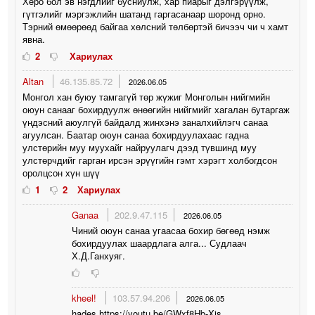
Херо бол эв нэгдлийг бусниулж, хар пиарыг дэлгэрүүлж,
гүтгэлийг мэргэжлийн шатанд гаргасанаар шоронд орно.
Тэрний өмөөрөөд байгаа хөлсний төлбөртэй бичээч чи ч хамт
явна.
2
Хариулах
Altan
46.135.85.72
2026.06.05
Монгол хан буюу тамгагүй төр жүжиг Монголын нийгмийн
оюун санааг бохирдуулж өнөөгийн нийгмийг хагалан бутаргаж
үндэсний аюулгүй байдалд жинхэнэ заналхийлэгч санаа
агуулсан. Баатар оюун санаа бохирдуулахаас гадна
улстөрийн муу муухайг найруулагч дээд түвшинд муу
улстөрчдийг гарган ирсэн эрүүгийн гэмт хэрэгт холбогдсон
оролцсон хүн шүү
1
2
Хариулах
Ganaa
202.9.47.115
2026.06.05
Чиний оюун санаа угаасаа бохир бөгөөд нэмж
бохирдуулах шаардлага алга... Судлаач
Х.Д.Ганхуяг.
kheel!
103.57.94.206
2026.06.05
hades https://youtu.be/GWxf8Hb-Xis