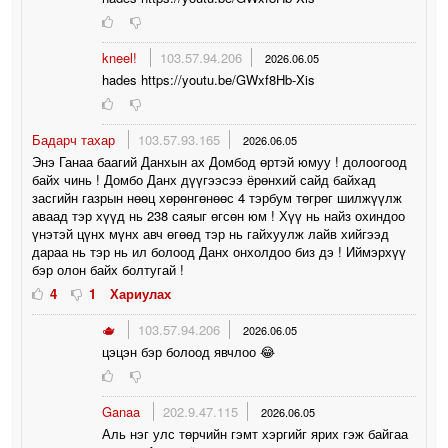
kneel!
103.57.94.206
2026.06.05
hades https://youtu.be/GWxf8Hb-Xis
Бадарч тахар
103.57.93.165
2026.06.05
Энэ Ганаа баагий Данхын ах Домбод өртэй юмуу ! долоогоод
байх чинь ! Домбо Данх дүүгээсээ ёрөнхий сайд байхад
засгийн газрын нөөц хөрөнгөнөөс 4 тэрбум төгрөг шилжүүлж
аваад тэр хүүд нь 238 саяыг өгсөн юм ! Хүү нь найз охиндоо
үнэтэй цүнх мүнх авч өгөөд тэр нь гайхуулж лайв хийгээд
дараа нь тэр нь ил болоод Данх онхолдоо биз дэ ! Иймэрхүү
бэр олон байх болтугай !
4
1
Хариулах
🫖
103.57.94.206
2026.06.05
цэцэн бэр болоод явчлоо 😂
Ganaa
202.9.47.115
2026.06.05
Аль нэг улс төрчийн гэмт хэргийг ярих гэж байгаа