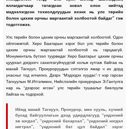
яллагдагчаар татагдсан эсвэл олон нийтэд
мэдээлэгдсэн тохиолдлуудын ихэнх нь улс төрийн
болон цахим орчны маргаантай холбоотой байдаг” гэж
тодотгожээ.
Улс төрийн болон цахим орчны маргаантай холбоотой. Одоо
ойлгомжтой. Херо Баатарын хэрэг бол улс төрийн болон
цахим орчны маргаантай холбоотой нь гарцаагүй.
Монументаль бүтээл туурвидаг Херо Баатарыг цахим орчны
цуурхал дэгдээгч сахилгагүйчүүдтэй хольж хутгаж байгаа нь
манай Тагнуул, Прокуроруудын сэтгэлгээ ямар ч их дорд
унасныг тод илчилнэ. Дээрх “Мэдэгдэх хуудас”-т нэр гарсан
Тагнуулын М.Итгэлмөнх, Нийслэлийн прокурорын Э.Гантулга
нар нь “дээрээс өгсөн” улс төрийн тушаалыг биелүүлж
байгаа нь тодорхой.
Иймд манай Тагнуул, Прокурор, мөн хууль, хүчний
бусад байгууллагын дээд удирдлагууд “үндэсний
эв нэгдэл”, “үндэсний бахархал”, “үндэсний нэгдэл
нягтрал”, “үндэсний бат цул байдал” зэрэг