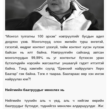
“Монгол тулгатны 100 эрхэм” нэвтрүүлгийг бусдын адил
догдлон үзэв. Монголчууд олон жилийн турш өнгөтэй,
гэгээтэй, өөдрөг контент үзээгүй, тийм контент хүсэн хүлээж
байсан нь илт байна. Нэвтрүүлгийн сайханд автсан
монголчуудын 99,99% нь уг контентыг бүтээсэн уран
бүтээлчдийн нэрсийн жагсаалтыг уншаагүй гэдэгт итгэлтэй
байна. Тэнд хамгийн сүүлд “Ерөнхий найруулагч Херо
Баатар” гэж байна. Тэгж л таараа. Баатараас өөр хэн ингэж
найруулах юм?!
Нийгмийн баатруудыг мөнхлөх нь
Нийгмийн түүхийн аль ч үед, аль ч нийгэм өөрийн
баатруудыг бүтээдэг, тэднийгээ мөнхлөн алдаршуулдаг. Жи: