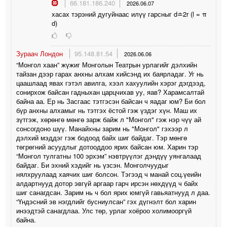
🛞
66.181.186.240
2026.06.07
хасах тэрэний дугуйнаас илүү гарсныг d≐2r (l = π
d)
Зураач Лондон
95.148.81.54
2026.06.06
“Монгол хаан” жүжиг Монголын Театрын урлагийг дэлхийн
тайзан дээр гарах анхны алхам хийсэнд их баярладаг. Уг нь
цаашлаад явах гэтэл авилга, хээл хахуулийн хэрэг дэгдээд,
сонирхож байсан гадныхан царцчихав уу, яав? Харамсалтай
байна аа. Ер нь Засгаас тэтгэсэн байсан ч яадаг юм? Би бол
бүр анхны алхамыг нь тэтгэх ёстой гэж үздэг хүн. Маш их
зүтгэж, хөрөнгө мөнгө зарж байж л "Монгол" гэж нэр чүү ай
сонсогдоно шүү. Манайхны зарим нь "Монгол" гэхээр л
дэлхий мэддэг гэж бодоод байх шиг байдаг. Тэр мөнгө
төгрөгний асуудлыг дотооддоо ярих байсан юм. Харин тэр
“Монгол тулгатны 100 эрхэм” нэвтрүүлэг дэндүү уянгалаад
байдаг. Би эхний хэдийг нь үзсэн. Монголчуудыг
нялхруулаад хаячих шиг болсон. Тэгээд ч манай соц.үеийн
алдартнууд дотор эвгүй аргаар гарч ирсэн нөхдүүд ч байх
шиг санагдсан. Зарим нь ч бол ярих юмгүй гавьяатнууд л даа.
“Үндэсний эв нэгдлийг бусниулсан” гэх дүгнэлт бол харин
инээдтэй санагдлаа. Улс төр, урлаг хоёроо холимооргүй
байна.