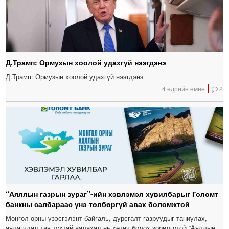
Д.Трамп: Ормузын хоолой удахгүй нээгдэнэ
Д.Трамп: Ормузын хоолой удахгүй нээгдэнэ
4 өдрийн өмнө
2
“Аяллын газрын зураг”-ийн хэвлэмэл хувилбарыг Голомт
банкны салбараас үнэ төлбөргүй авах боломжтой
Монгол орны үзэсгэлэнт байгаль, дурсгалт газруудыг таниулах,
аялагчдад тав тухтай аялахад нь хөтөч болох зорилготой “Аяллын