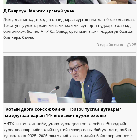
Д.Баярхүү: Маргах аргагүй үнэн
Лекцэд ашигладаг хэдэн слайдаараа зурган нийтлэл босгоод авлаа.
Текст уншуулж тархийг чинь чилээхгүй, зүгээр л нүдээрээ хараад
ойлгочихож болно. АНУ ба Өрнөд ертөнцийг яаж ч чадахгүй байгааг
бид харж байна.
3 өдрийн өмнө
25
“Хотын дарга сонсож байна” 150150 тусгай дугаарыг
наймдугаар сарын 14-нөөс ажиллуулж эхэлнэ
НИТХ-ын ээлжит наймдугаар хуралдаан болж байна. Өнөөдрийн
хуралдаанаар нийслэлийн нутгийн захиргааны байгууллага, албан
тушаалтанд 2025, 2026 оны эхний хагас жилийн байдлаар иргэдээс