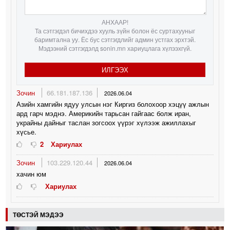
АНХААР!
Та сэтгэгдэл бичихдээ хууль зүйн болон ёс суртахууныг
баримтална уу. Ёс бус сэтгэгдлийг админ устгах эрхтэй.
Мэдээний сэтгэгдэлд sonin.mn хариуцлага хүлээхгүй.
ИЛГЭЭХ
Зочин
66.181.187.136
2026.06.04
Азийн хамгийн ядуу улсын нэг Киргиз болохоор хэцүү ажлын
ард гарч мэднэ. Америкийн тарьсан гайгаас болж иран,
украйны дайныг таслан зогсоох үүрэг хүлээж ажиллахыг
хүсье.
2
Хариулах
Зочин
103.229.120.44
2026.06.04
хачин юм
Хариулах
ТӨСТЭЙ МЭДЭЭ