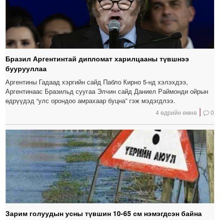
Бразил Аргентинтай дипломат харилцааны түвшнээ
буурууллаа
Аргентины Гадаад хэргийн сайд Пабло Кирно 5-нд хэлэхдээ,
Аргентинаас Бразильд суугаа Элчин сайд Даниел Раймонди ойрын
өдрүүдэд “улс орондоо амрахаар буцна” гэж мэдэгдлээ.
4 өдрийн өмнө
0
Зарим голуудын усны түвшин 10-65 см нэмэгдсэн байна