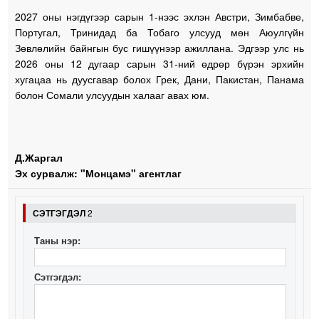
2027 оны нэгдүгээр сарын 1-нээс эхлэн Австри, Зимбабве,
Португал, Тринидад ба Тобаго улсууд мөн Аюулгүйн
Зөвлөлийн байнгын бус гишүүнээр ажиллана. Эдгээр улс нь
2026 оны 12 дугаар сарын 31-ний өдрөр бүрэн эрхийн
хугацаа нь дуусгавар болох Грек, Дани, Пакистан, Панама
болон Сомали улсуудын халааг авах юм.
Д.Жаргал
Эх сурвалж: "Монцамэ" агентлаг
СЭТГЭГДЭЛ
2
Таны нэр:
Сэтгэгдэл: