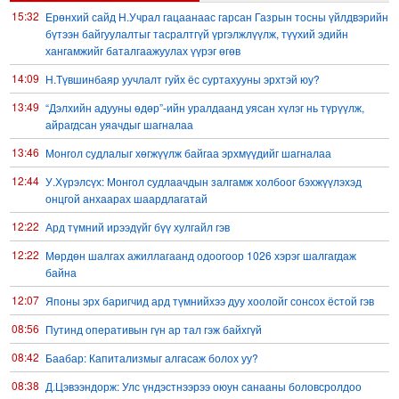
15:32
Ерөнхий сайд Н.Учрал гацаанаас гарсан Газрын тосны үйлдвэрийн
бүтээн байгуулалтыг тасралтгүй үргэлжлүүлж, түүхий эдийн
хангамжийг баталгаажуулах үүрэг өгөв
14:09
Н.Түвшинбаяр уучлалт гуйх ёс суртахууны эрхтэй юу?
13:49
“Дэлхийн адууны өдөр”-ийн уралдаанд уясан хүлэг нь түрүүлж,
айрагдсан уяачдыг шагналаа
13:46
Монгол судлалыг хөгжүүлж байгаа эрхмүүдийг шагналаа
12:44
У.Хүрэлсүх: Монгол судлаачдын залгамж холбоог бэхжүүлэхэд
онцгой анхаарах шаардлагатай
12:22
Ард түмний ирээдүйг бүү хулгайл гэв
12:22
Мөрдөн шалгах ажиллагаанд одоогоор 1026 хэрэг шалгагдаж
байна
12:07
Японы эрх баригчид ард түмнийхээ дуу хоолойг сонсох ёстой гэв
08:56
Путинд оперативын гүн ар тал гэж байхгүй
08:42
Баабар: Капитализмыг алгасаж болох уу?
08:38
Д.Цэвээндорж: Улс үндэстнээрээ оюун санааны боловсролдоо