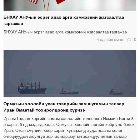
БНХАУ АНУ-ын эсрэг авах арга хэмжээний жагсаалтаа
гаргажээ
БНХАУ АНУ-ын эсрэг авах арга хэмжээний жагсаалтаа гаргажээ
4 өдрийн өмнө
10
Ормузын хоолойн усан тээврийн зам шугамын талаар
Иран Омантай тохиролцоонд хүрчээ
Ираны Гадаад хэргийн яамны хэвлэлийн төлөөлөгч Исмаил Багаи 8-
р сарын 5-нд мэдэгдэхдээ, Ормузын хоолойн эргийн хоёр улс болох
Иран, Оман сүүлийн хоёр сарын хугацаанд худалдааны хөлөг
онгоцнуудын аюулгүй зорчих маршрутын зохицуулалтын талаар