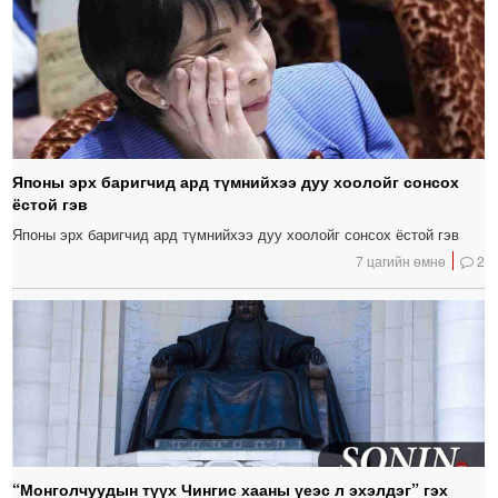
Японы эрх баригчид ард түмнийхээ дуу хоолойг сонсох
ёстой гэв
Японы эрх баригчид ард түмнийхээ дуу хоолойг сонсох ёстой гэв
7 цагийн өмнө
2
“Монголчуудын түүх Чингис хааны үеэс л эхэлдэг” гэх