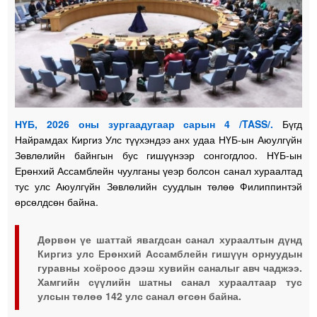
НҮБ, 2026 оны зургаадугаар сарын 4 /TASS/.
Бүгд
Найрамдах Киргиз Улс түүхэндээ анх удаа НҮБ-ын Аюулгүйн
Зөвлөлийн байнгын бус гишүүнээр сонгогдлоо. НҮБ-ын
Ерөнхий Ассамблейн чуулганы үеэр болсон санал хураалтад
тус улс Аюулгүйн Зөвлөлийн суудлын төлөө Филиппинтэй
өрсөлдсөн байна.
Дөрвөн үе шаттай явагдсан санал хураалтын дүнд
Киргиз улс Ерөнхий Ассамблейн гишүүн орнуудын
гуравны хоёроос дээш хувийн саналыг авч чаджээ.
Хамгийн сүүлийн шатны санал хураалтаар тус
улсын төлөө 142 улс санал өгсөн байна.