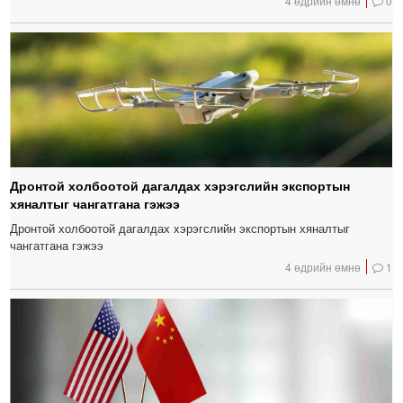
4 өдрийн өмнө
0
Дронтой холбоотой дагалдах хэрэгслийн экспортын
хяналтыг чангатгана гэжээ
Дронтой холбоотой дагалдах хэрэгслийн экспортын хяналтыг
чангатгана гэжээ
4 өдрийн өмнө
1