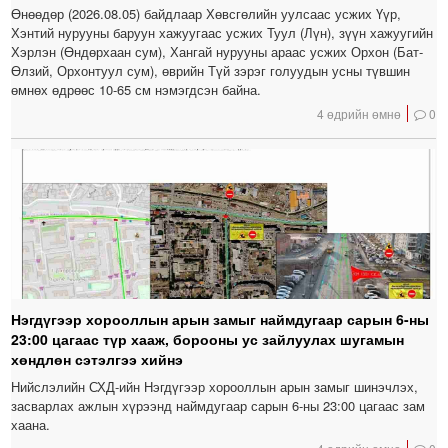
Өнөөдөр (2026.08.05) байдлаар Хөвсгөлийн уулсаас усжих Үүр,
Хэнтий нурууны баруун хажуугаас усжих Туул (Лүн), зүүн хажуугийн
Хэрлэн (Өндөрхаан сум), Хангай нурууны араас усжих Орхон (Бат-
Өлзий, Орхонтуул сум), өврийн Түй зэрэг голуудын усны түвшин
өмнөх өдрөөс 10-65 см нэмэгдсэн байна.
4 өдрийн өмнө
0
Нэгдүгээр хорооллын арын замыг наймдугаар сарын 6-ны
23:00 цагаас түр хааж, борооны ус зайлуулах шугамын
хөндлөн сэтэлгээ хийнэ
Нийслэлийн СХД-ийн Нэгдүгээр хорооллын арын замыг шинэчлэх,
засварлах ажлын хүрээнд наймдугаар сарын 6-ны 23:00 цагаас зам
хаана.