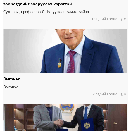
төөрөгдлийг залруулах хэрэгтэй
Судлаач, профессор Д.Чулуунжав бичиж байна
13 цагийн өмнө
9
Эмгэнэл
Эмгэнэл
2 өдрийн өмнө
8