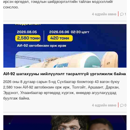
ирсэн өргөдөл, гомдлын шийдвэрлэлтийн тайлан мэдээллийг
сонслоо.
4 өдрийн өмнө
1
АИ-92 шатахууны нийлүүлэлт тасралтгүй үргэлжилж байна
2026 оны 8 дугаар сарын 5-нд Сүхбаатар боомтоор 43 вагон буюу
2,580 тонн АИ-92 автобензин орж ирж, Толгойт, Аршаант, Дархан,
Эрдэнэт, Улаанбаатар өртөөдөд хүргэж, өнөөдөр агуулахуудад
буулгаж байна.
4 өдрийн өмнө
0