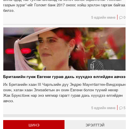
газрын зураг”-ийг Голомт банк 2017 оноос хойш эрхлэн гаргаж байгаа
билээ.
5 өдрийн өмнө
0
Британийн гүнж Евгени гурав дахь хүүхдээ өлгийдөн авчээ
Их Британийн хаан III Чарльзийн дүү Эндрю Маунтбаттен-Виндзорын
охин, хатан хаан Элизабетын ач охин Евгени болон түүний нөхөр
Жак Бруксбэнк нар энэ мягмар гарагт гурав дахь хүүхдээ өлгийдөн
авчээ.
5 өдрийн өмнө
5
ШИНЭ
ЭРЭЛТТЭЙ