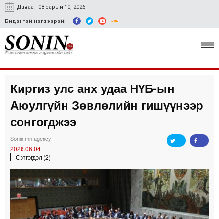
Даваа - 08 сарын 10, 2026
Бидэнтэй нэгдээрэй:
Киргиз улс анх удаа НҮБ-ын
Улс төр, эдийн засаг
Аюулгүйн Зөвлөлийн гишүүнээр
Гэмт хэрэг
сонгогджээ
Нийгэм, соёл
Sonin.mn agency
2026.06.04
Спорт
Сэтгэгдэл (2)
Easy news