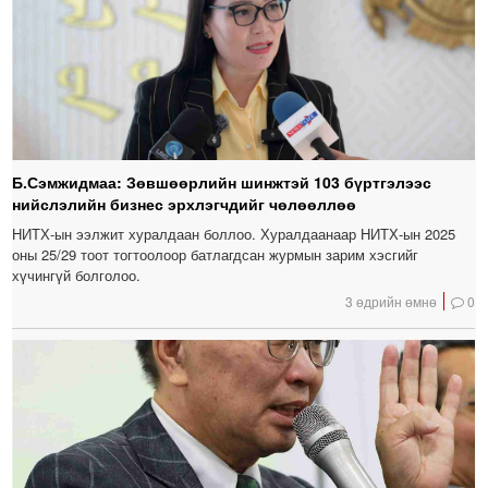
Б.Сэмжидмаа: Зөвшөөрлийн шинжтэй 103 бүртгэлээс
нийслэлийн бизнес эрхлэгчдийг чөлөөллөө
НИТХ-ын ээлжит хуралдаан боллоо. Хуралдаанаар НИТХ-ын 2025
оны 25/29 тоот тогтоолоор батлагдсан журмын зарим хэсгийг
хүчингүй болголоо.
3 өдрийн өмнө
0