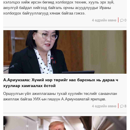
хэлэлцээ хийж ирсэн бөгөөд холбогдох техник, хууль эрх зүй,
аюулгүй байдал хийгээд байгаль орчны асуудлуудыг Ираны
холбогдох байгууллагууд хянаж байгаа гэжээ.
4 өдрийн өмнө
0
А.Ариунзаяа: Хүний нэр төрийг нас барсных нь дараа ч
хуулиар хамгаалах ёстой
Оршуулгын үйл ажиллагааны тухай хуулийн төслийг санаачлан
ажиллаж байгаа УИХ-ын гишүүн А.Ариунзаяатай ярилцав.
4 өдрийн өмнө
8