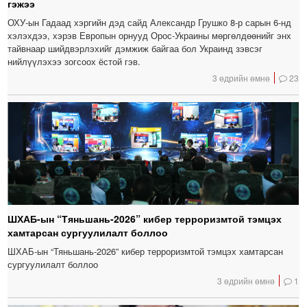
гэжээ
ОХУ-ын Гадаад хэргийн дэд сайд Александр Грушко 8-р сарын 6-нд
хэлэхдээ, хэрэв Европын орнууд Орос-Украины мөргөлдөөнийг энх
тайвнаар шийдвэрлэхийг дэмжиж байгаа бол Украинд зэвсэг
нийлүүлэхээ зогсоох ёстой гэв.
3 өдрийн өмнө
23
ШХАБ-ын “Тяньшань-2026” кибер терроризмтой тэмцэх
хамтарсан сургуулилалт боллоо
ШХАБ-ын “Тяньшань-2026” кибер терроризмтой тэмцэх хамтарсан
сургуулилалт боллоо
3 өдрийн өмнө
1