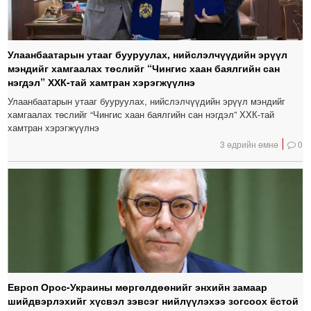
Улаанбаатарын утааг бууруулах, нийслэлчүүдийн эрүүл
мэндийг хамгаалах төслийг “Чингис хаан баялгийн сан
нэгдэл” ХХК-тай хамтран хэрэгжүүлнэ
Улаанбаатарын утааг бууруулах, нийслэлчүүдийн эрүүл мэндийг
хамгаалах төслийг “Чингис хаан баялгийн сан нэгдэл” ХХК-тай
хамтран хэрэгжүүлнэ
3 өдрийн өмнө
0
Европ Орос-Украины мөргөлдөөнийг энхийн замаар
шийдвэрлэхийг хүсвэл зэвсэг нийлүүлэхээ зогсоох ёстой