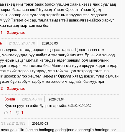
аа гэхэд ийм тэнэг байж болохгүй.Хэн хаана хэзээ яаж судлаад
 хорыг баталсан юм? Буриад Учрал Оросын Улаан Удэд
вын аргаар сая судлаад хортойг нь илрүүлснээс мэдээлж
м уу? Тэгвэл он сар, тамга тэмдэгтэй шинжилгээнийхээ хариуг
хаа яагаад мартсан юм бол.
1
Хариулах
нь
213.55.240.170
2026.03.03
нь хүрвэл тэгээд өөрсдөө цэцгээ тариач Цэцэг аваач гэж
 монголчуудад буу шийдэм тулгаагүй биз дээ Ер нь 2-3 хоноод
муу ёрын цэцэг мэтийг нэгэндээ өгдөг заншил бол монголынх
аг яндар ч монголынх биш Монгол манкуур оркууд хадаг яндар
сэгнэхийг харсан түвдүүд мэл гайхаж цөл хөхрөөд тэгсэнээ
г шоолж элгээ хөштөл инээдэг Оркууд хятад цэцэг, түвд самбай
 жил бүр тэрбум тэрбум төгрөгөө өгч тэднийг баяжуулдаг
2
Хариулах
Зочин
202.9.46.44
2026.03.04
Хужаа руугаа зайл бузрын эрлийз. 🤢🤢🤢😡😡😡
1
1
31.32.212.183
2026.03.03
 myangan jiliin (zeelen bodlogog gedegt)ene chechegiin hordlogo hor