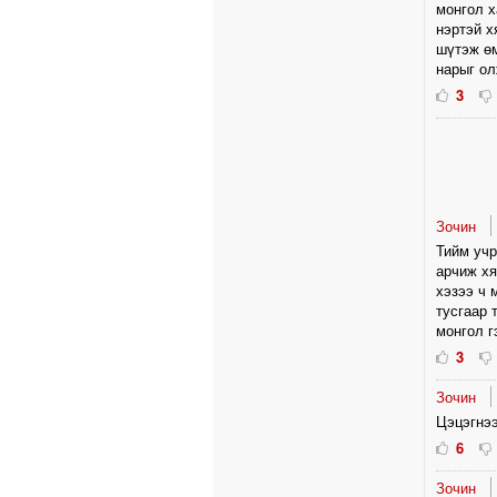
монгол х
нэртэй х
шүтэж өм
нарыг ол
3
Зочин
Тийм учр
арчиж хя
хэзээ ч 
тусгаар 
монгол г
3
Зочин
Цэцэгнээ
6
Зочин