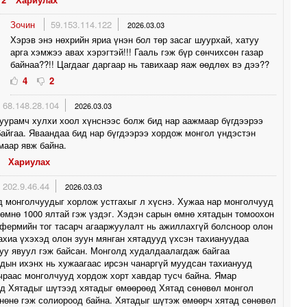
Зочин
59.153.114.122
2026.03.03
Хэрэв энэ нөхрийн яриа үнэн бол төр засаг шуурхай, хатуу
арга хэмжээ авах хэрэгтэй!!! Гааль гэж бүр сөнчихсөн газар
байнаа??!! Цагдааг даргаар нь тавихаар яаж өөдлөх вэ дээ??
4
2
68.148.28.104
2026.03.03
уурамч хулхи хоол хүнснээс болж бид нар аажмаар бүгдээрээ
айгаа. Яваандаа бид нар бүгдээрээ хордож монгол үндэстэн
маар явж байна.
Хариулах
202.9.46.44
2026.03.03
 монголчуудыг хорлож устгахыг л хүснэ. Хужаа нар монголчууд
өмнө 1000 ялтай гэж үздэг. Хэдэн сарын өмнө хятадын томоохон
фермийн тог тасарч агааржуулалт нь ажиллахгүй болсноор олон
ахиа үхэхэд олон зуун мянган хятадууд үхсэн тахиануудаа
уу явуул гэж байсан. Монголд худалдаалагдаж байгаа
дын ихэнх нь хужаагаас ирсэн чанаргүй муудсан тахианууд
чраас монголчууд хордож хорт хавдар тусч байна. Ямар
д Хятадыг шүтээд хятадыг өмөөрөөд Хятад сөнөвөл монгол
нөнө гэж солиороод байна. Хятадыг шүтэж өмөөрч хятад сөнөвөл