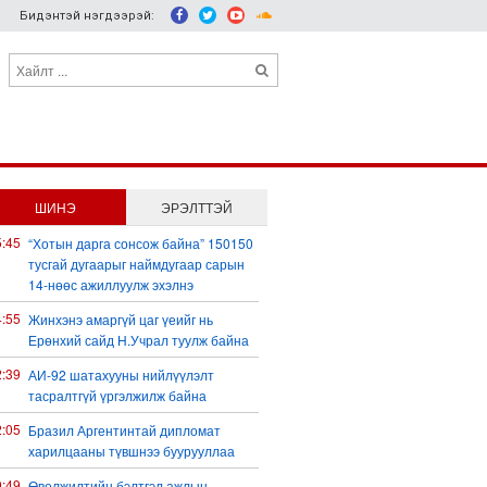
Бидэнтэй нэгдээрэй:
ШИНЭ
ЭРЭЛТТЭЙ
5:45
“Хотын дарга сонсож байна” 150150
тусгай дугаарыг наймдугаар сарын
14-нөөс ажиллуулж эхэлнэ
4:55
Жинхэнэ амаргүй цаг үеийг нь
Ерөнхий сайд Н.Учрал туулж байна
2:39
АИ-92 шатахууны нийлүүлэлт
тасралтгүй үргэлжилж байна
2:05
Бразил Аргентинтай дипломат
харилцааны түвшнээ буурууллаа
0:49
Өвөлжилтийн бэлтгэл ажлын