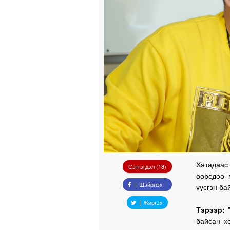
Хятадаас
Сэтгэгдэл (18)
өөрсдөө 
Шэйрлэх
үүсгэн ба
Жиргэх
Тэрээр:
байсан х