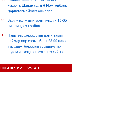
хүрээнд Шадар сайд Н.Номтойбаяр
Дорноговь аймагт ажиллав
0:20
Зарим голуудын усны түвшин 10-65
см нэмэгдсэн байна
0:13
Нэгдүгээр хорооллын арын замыг
наймдугаар сарын 6-ны 23:00 цагаас
түр хааж, борооны ус зайлуулах
шугамын хөндлөн сэтэлгээ хийнэ
9:59
Дронтой холбоотой дагалдах
хэрэгслийн экспортын хяналтыг
ЗОХИОГЧИЙН БУЛАН
чангатгана гэжээ
9:57
Тажикстаны гадаад өрийн өнөөгийн
байдал
9:50
БНХАУ АНУ-ын эсрэг авах арга
хэмжээний жагсаалтаа гаргажээ
9:22
Үндсэн хууль зөрчсөн Х.Булгантуяа,
үндэсний эв нэгдэлд харшилсан
М.Нарантуяа-Нара нарт хэзээ
хариуцлага тооцох вэ?