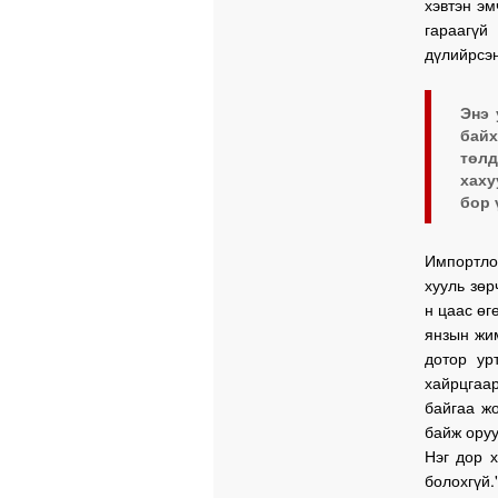
хэвтэн эм
гараагүй
дүлийрсэн
Энэ 
бай
төлд
хаху
бор 
Импортло
хууль зөр
н цаас өг
янзын жи
дотор ур
хайрцгаар
байгаа жо
байж оруу
Нэг дор х
болохгүй."