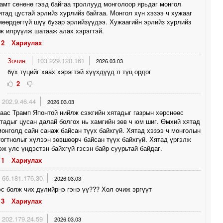
амт сөнөнө гээд байгаа троллууд монголоор ярьдаг монгол
ятад цустай эрлийз хурлийз байгаа. Монгол хүн хэзээ ч хужааг
өөрдөггүй шүү бузар эрлийзүүдээ. Хужаагийн эрлийз хурлийз
ж илрүүлж шатааж алах хэрэгтэй.
2
Хариулах
Зочин
103.229.120.161
2026.03.03
бүх түцийг хаах хэрэгтэй хүүхдүүд л түц ордог
2
202.9.46.44
2026.03.03
аас Трамп Японтой нийлж сэжгийн хятадыг газрын хөрснөөс
тадыг цусан далай болгох нь хамгийн зөв ч юм шиг. Өмхий хятад
монголд сайн санаж байсан түүх байхгүй. Хятад хэзээ ч монголын
тогтнолыг хүлээн зөвшөөрч байсан түүх байхгүй. Хятад үргэлж
эж улс үндэстэн байхгүй гэсэн байр суурьтай байдаг.
1
Хариулах
66.181.176.30
2026.03.03
с болж чих дүлийрнэ гэнэ үү??? Хол очиж эргүүт
3
Хариулах
202.179.24.59
2026.03.03