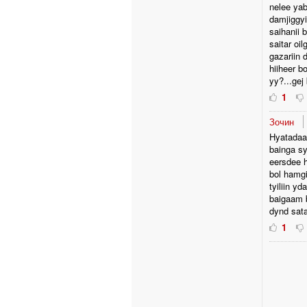
nelee yab
damjiggy
saihanii 
saitar oil
gazariin 
hiiheer b
yy?...gej 
1
Зочин
Hyatadaas
bainga sy
eersdee h
bol hamgi
tyiliin y
baigaam b
dynd satan
1