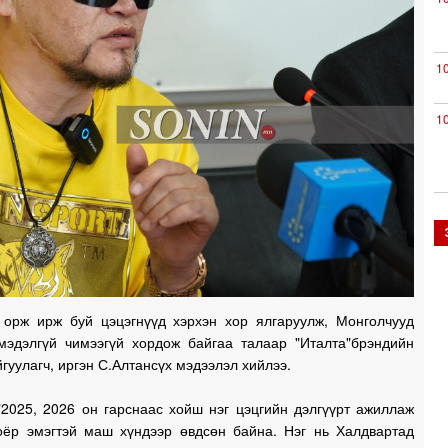
1
1
0
0
 орж ирж буй цэцэгнүүд хэрхэн хор ялгаруулж, Монголчууд
0
мэдэлгүй чимээгүй хордож байгаа талаар "Италта"брэндийн
йгуулагч, иргэн С.Алтансүх мэдээлэл хийлээ.
0
"2025, 2026 он гарснаас хойш нэг цэцгийн дэлгүүрт ажиллаж
оёр эмэгтэй маш хүндээр өвдсөн байна. Нэг нь Халдвартад