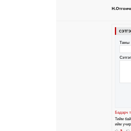
Н.Отгонч
СЭТГ
Таны 
Сэтгэ
Бадарч 
Тийм бай
ийм учир
3