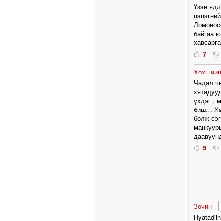
Үзэн ядл
цэцэгний
Ломоносо
байгаа ю
хавсарга
7
Хохь чи
Чадал чи
хятадууд
үхдэг , 
биш… Хад
болж сэг
манкууры
даавуунд
5
Зочин
Hyatadiin