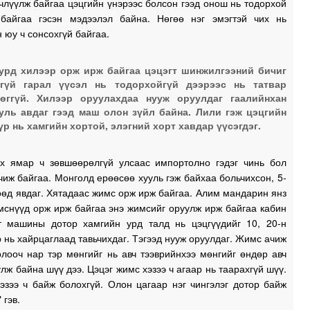
члүүлж байгаа цэцгийн үнэрээс болсон гээд онош нь тодорхой
0
 байгаа гэсэн мэдээлэл байна. Нөгөө нэг эмэгтэй чих нь
 юу ч сонсохгүй байгаа.
0
урд хилээр орж ирж байгаа цэцэгт шинжилгээний бичиг
хгүй гарал үүсэл нь тодорхойгүй дээрээс нь татвар
өггүй. Хилээр оруулахдаа нууж оруулдаг гаалийнхан
уль авдаг гээд маш олон зүйл байна. Лили гэж цэцгийн
0
үр нь хамгийн хортой, элэгний хорт хавдар үүсэгдэг.
0
х ямар ч зөвшөөрөлгүй улсаас импортолно гэдэг чинь бол
чиж байгаа. Монголд ерөөсөө хууль гэж байхаа больчихсон, 5-
өөд явдаг. Хятадаас жимс орж ирж байгаа. Алим мандарин янз
2
мснүүд орж ирж байгаа энэ жимсийг оруулж ирж байгаа кабин
т машины дотор хамгийн урд талд нь цэцгүүдийг 10, 20-н
2
 нь хайрцаглаад тавьчихдаг. Тэгээд нууж оруулдаг. Жимс ачиж
лооч нар тэр мөнгийг нь авч тээврийнхээ мөнгийг өндөр авч
лж байна шүү дээ. Цэцэг жимс хэзээ ч агаар нь таарахгүй шүү.
эзээ ч байж болохгүй. Олон цагаар нэг чингэлэг дотор байж
1
 гэв.