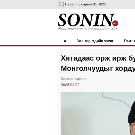
Пүрэв - 08 сарын 06, 2026
Улс төр, эдийн засаг
Гэмт 
Хятадаас орж ирж б
Монголчуудыг хорду
Sonin.mn agency
2026.03.03