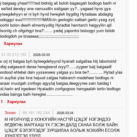
j baigaag yhaar!!!!!!ted bidniig ali boloh bagasgah bodlogo barih ni
i ee!bid dendyy ene namuudiin saltgaan yy?...yagaad hyns gya
byteegdehyyn er ni byh hynd heregleh bygdiig Hytadaas abdagiig
godoggyi suu!!!!!!!!!!!!!!!!!MAN-iin geologiin salbart gariin yseg zyrj
doorhi bolon deerh elmentyydiig Hytadtai hamtarch haigyyliin ajil
olsoniig ch oilgohgyi bna?........yadaj yapontoi boloogyi yum bolob
bodogdoh ye bnaaaaa;;;;;;;;;;;;;;;;;;;;;;;;;;;;;;;;;
Хариулах
31.32.212.183
2026.03.03
 orj irj baigaa byh byteegdehyynd hyanalt salgaltaa hiij labortoirid
dlaj salgasanii daraa heregleend oryyl?......zygeer baij baigaadf
ordood ehlebel dain yyssenees yalgaa yu bna be?............Hytad ylas
in auyltai ylas bna hajuud zalgaa habsarch medeheer bodlogo ni
daanaar muutgah zorilogo agyylaj baigaa,deegyyree sain baidag l
ii,harin ard irgedeen Hyatadiin zorilgogoos hamgaalah teriin bodlogo
daa bainga baih heregtei......................
1
Хариулах
Зочин
66.181.182.244
2026.03.04
М НГОЛЧУУД 2 ХОНОГИЙН НАСГҮЙ ЦЭЦЭГ НЭГЭНДЭЭ
ӨГДӨГНЬ МАРГААШ ҮХ ГЭСЭН ДАЛД САНАА БОЛЖ БАЙН.
ЦЭЦЭГ БЭЛЭГЛЭДЭГ ЗУРШИЛАА БОЛЬЖ МЭХИЙН ЁСОЛЖ
ХҮНДЭТГЭЛ ҮЗҮҮЛ