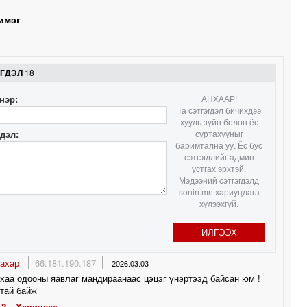
имэг
1
ЭГДЭЛ
18
1
нэр:
АНХААР!
Та сэтгэгдэл бичихдээ
хууль зүйн болон ёс
гдэл:
суртахууныг
баримтална уу. Ёс бус
сэтгэгдлийг админ
устгах эрхтэй.
Мэдээний сэтгэгдэлд
sonin.mn хариуцлага
хүлээхгүй.
ИЛГЭЭХ
тахар
66.181.190.187
2026.03.03
хаа одооны яавлаг мандираанаас цэцэг үнэртээд байсан юм !
тай байж
2
Хариулах