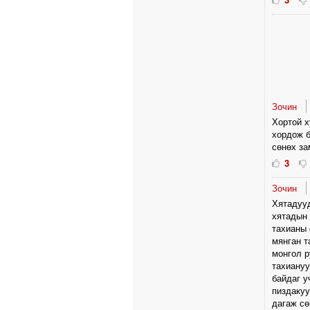
Зочин
Хортой х
хордож б
сөнөх за
3
Зочин
Хятадууд
хятадын 
тахианы 
мянган т
монгол р
тахиануу
байдаг у
пиздакуу
дагаж сө