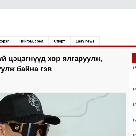
хэрэг
Нийгэм, соёл
Спорт
Easy news
уй цэцэгнүүд хор ялгаруулж,
улж байна гэв
1
1
1
1
1