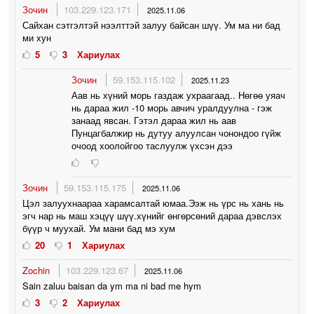
Зочин
103.229.123.171
2025.11.06
Сайхан сэтгэлтэй нээлттэй залуу байсан шүү. Ум ма ни бад
ми хун
5
3
Хариулах
Зочин
59.153.115.102
2025.11.23
Аав нь хүний морь газдаж ухраагаад.. Нөгөө уяач
нь дараа жил -10 морь авчич уралдуулна - гэж
занаад явсан. Гэтэл дараа жил нь аав
Пунцагбалжир нь дутуу алуулсан чонондоо гүйж
очоод хоолойгоо таслуулж үхсэн дээ
Зочин
59.153.115.175
2025.11.06
Цэл залуухнаараа харамсалтай юмаа.Ээж нь үрс нь хань нь
эгч нар нь маш хэцүү шүү.хүнийг өнгөрсөний дараа дэвслэх
бүүр ч муухай. Ум мани бад мэ хум
20
1
Хариулах
Zochin
103.229.123.67
2025.11.06
Sain zaluu baisan da ym ma ni bad me hym
3
2
Хариулах