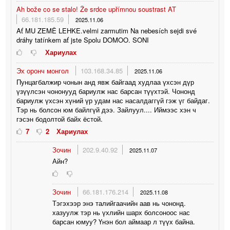
Ah bože co se stalo! Že srdce upřímnou soustrast AT
66.181.185.59
2025.11.06
Ať MU ZEMĚ LEHKE.velmi zarmutim Na nebesích sejdi své
dráhy tatínkem ať jste Spolu DOMOO. SONI
Хариулах
Эх оронч монгол
103.168.34.85
2025.11.06
Пунцагбалжир чонын анд явж байгаад худлаа үхсэн дүр
үзүүлсэн чононууд бариулж нас барсан түүхтэй. Чононд
бариулж үхсэн хүний үр удам нас насалдаггүй гэж үг байдаг.
Тэр нь болсон юм байлгүй дээ. Зайлуул.... Иймээс хэн ч
гэсэн бодолтой байх ёстой.
7
2
Хариулах
Зочин
202.9.40.92
2025.11.07
Айн?
Зочин
66.181.176.214
2025.11.08
Тэгэхээр энэ талийгаачийн аав нь чононд.
хазуулж тэр нь үхлийн шарх болсоноос нас
барсан юмуу? Үнэн бол аймаар л түүх байна.