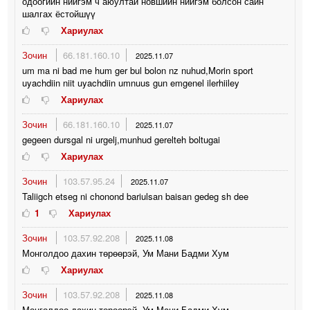
одоогийн нийгэм ч аюултай новшийн нийгэм болсон сайн
шалгах ёстойшүү
Хариулах
Зочин
66.181.160.10
2025.11.07
um ma ni bad me hum ger bul bolon nz nuhud,Morin sport
uyachdiin niit uyachdiin umnuus gun emgenel ilerhiiley
Хариулах
Зочин
66.181.160.10
2025.11.07
gegeen dursgal ni urgelj,munhud gerelteh boltugai
Хариулах
Зочин
103.57.95.24
2025.11.07
Taliigch etseg ni chonond bariulsan baisan gedeg sh dee
1
Хариулах
Зочин
103.57.92.208
2025.11.08
Монголдоо дахин төрөөрэй, Ум Мани Бадми Хум
Хариулах
Зочин
103.57.92.208
2025.11.08
Монголдоо дахин төрөөрэй, Ум Мани Бадми Хум