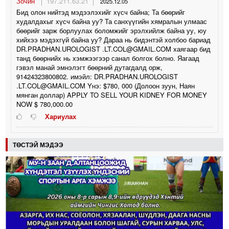
Зочин
197.211.63.21
2025.12.05
Бид олон нийтэд мэдээлэхийг хүсч байна; Та бөөрийг
худалдахыг хүсч байна уу? Та санхүүгийн хямралын улмаас
бөөрийг зарж борлуулах боломжийг эрэлхийлж байна уу, юу
хийхээ мэдэхгүй байна уу? Дараа нь бидэнтэй холбоо бариад
DR.PRADHAN.UROLOGIST .LT.COL@GMAIL.COM хаягаар бид
танд бөөрнийх нь хэмжээгээр санал болгох болно. Яагаад
гэвэл манай эмнэлэгт бөөрний дутагдалд орж,
91424323800802. имэйл: DR.PRADHAN.UROLOGIST
.LT.COL@GMAIL.COM Yнэ: $780, 000 (Долоон зуун, Наян
мянган доллар) APPLY TO SELL YOUR KIDNEY FOR MONEY
NOW $ 780,000.00
Хариулах
ТӨСТЭЙ МЭДЭЭ