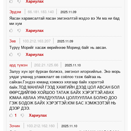
Хариулах
Эрдэм
66.181.183.140
2025.11.09
Яасан харамсалтай яасан эмгэнэлтэй мэдээ вэ Ум ма ни бад
ми хум
Хариулах
Зөв
103.212.163.207
2025.11.09
Түрүү Морийг хасаж өөрийнхөө Моринд байг нь авсан.
Хариулах
ард түмэн
202.21.125.66
2025.11.10
Залуу хүн эрт бурхан болжээ, эмгэнэл илэрхийлье. Энэ морь
уядаг уяачид уламжлалт өв соёлоо тээж байгаа нь
сайхан.Гэхдээ юманд хэмжээ хязгаар байх хэрэгтэй
байх.ТОД МАНЛАЙ ГЭЭД ХАМГИЙН ДЭЭД ЦОЛ АВСАН БОЛ
ӨӨРСДИЙГӨӨ ХОЙШОО ТАТАЖ БАЙХ ХЭРЭГТЭЙ.АВАХ
ЮМАА АВЛАА УРАЛДУУЛЛАА ЦОЛЛУУЛЛАА БОЛНО ДОО
ГЭЖ БОДОЖ БАЙХ ХЭРЭГТЭЙ.ЮМ БАС ХЭМЖЭЭТЭЙ НЬ
ДЭЭР ДЭЭ.
1
Хариулах
Зочин
103.212.162.160
2025.11.10