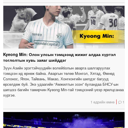
Kyeong Min: Олон улсын тэмцээнд жижиг алдаа хүртэл
тоглолтын хувь заяаг шийддэг
Зүүн Азийн эрэгтэйчүүдийн волейболын аварга шалгаруулах
тэмцээн ид өрнөж байна. Аваргын төлөө Монгол, Хятад, Өмнөд
Солонос, Япон, Тайвань, Макао, Хонгконгийн шилдэг багууд
өрсөлдөж буй. Энэ удаагийн “Амжилтын эзэн” буландаа БНСУ-ын
шигшээ багийн тамирчин Kyeong Min-тай тэмцээний үеэр ярилцсанаа
хүргэе.
1 өдрийн өмнө
1