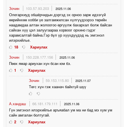
Зочин
103.57.93.203
2025.11.06
Олегархиуд обшёрчидын дэргэд эх орноо зарж идээгүй
өөрийнхөө хобби үе залгамжилсан хүлгүүдээрээ төрийн
наадамдаа алтан жолоогоо өргүүлж бахархал болж байсан
сайхан хүү цэл залуугаараа хорвоог орхино гэдэг
харамсалтай байна.Гэр бүл үр хүүхдүүдэд нь эмгэнэл
илэрхийлье.
18
Хариулах
Зочин
150.228.177.156
2025.11.06
Пөөх ямар ариухан хүн бсан юм бэ.
1
Хариулах
Зочин
59.153.115.80
2025.11.07
Төгс хүн гэж хаанач байхгүй шүү
А.хандаш
66.181.179.111
2025.11.06
Гүн эмгэнэл илэрхийлье аръяабал ум ма ни бад мэ хум ум
сайн амгалан болтугай.
2
Хариулах