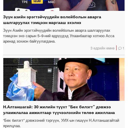
Зүүн азийн эрэгтэйчүүдийн волейболын аварга
шалгаруулах тэмцээн маргааш эхэлнэ
Зүүн Азийн эрэгтэйчүүдийн волейболын аварга шалгаруулах
тэмцээн энэ сарын 5–9-ний өдрүүдэд Улаанбаатар хотноо Асса
аренад зохион байгуулагдана.
3 өдрийн өмнө
1
Н.Алтаншагай: 30 жилийн түүхт “Бөх билэгт” дэвжээ
уламжлалаа амжилтаар түүчээлэхийн төлөө ажиллана
“Бөх билэгт” дэвжээний тэргүүн, УИХ-ын гишүүн Н.Алтаншагайтай
ярилцлаа.