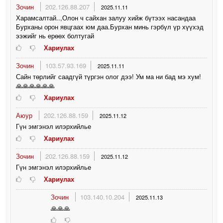
Зочин
202.126.88.207
2025.11.11
Харамсалтай..,Олон ч сайхан залуу хийж бүтээх насандаа
Бурханы орон явцгаах юм даа.Бурхан минь гэрбүл үр хүүхэд
ээжийг нь ерөөх болтугай
Хариулах
Зочин
103.57.93.169
2025.11.11
Сайн төрлийг саадгүй түргэн олог дээ! Ум ма ни бад мэ хум!
🙏🙏🙏🙏🙏🙏
Хариулах
Аюур
202.126.88.159
2025.11.12
Гүн эмгэнэл илэрхийлье
Хариулах
Зочин
202.126.88.159
2025.11.12
Гүн эмгэнэл илэрхийлье
Хариулах
Зочин
103.140.10.204
2025.11.13
🙏🙏🙏