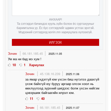
АНХААР!
Та сэтгэгдэл бичихдээ хууль зүйн болон ёс суртахууныг
баримтална уу. Ёс бус сэтгэгдлийг админ устгах эрхтэй.
Мэдээний сэтгэгдэлд sonin.mn хариуцлага хүлээхгүй.
ИЛГЭЭХ
Зочин
66.181.185.45
2025.11.05
Ум ма ни бад мэ хум !
10
1
Хариулах
Зочин
45.138.16.239
2025.11.06
за ямар үхдэггүй юм үхсэн биш нүгэлээ даахгүй
үхэж байхгүй юу буруу аргаар олсон хоол нь
өөхлүүлээд зүрхний шигдээс болж үхсэн нийгэм
цэвэршиж байгаагийн илрэл юм.
11
40
Зочин
66.181.185.45
2025.11.07