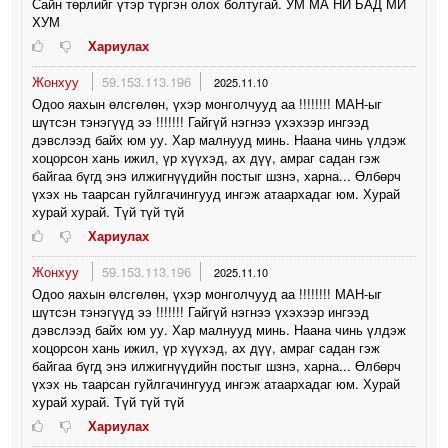
Сайн төрлийг үтэр түргэн олох болтугай. УМ МА НИ БАД МИ
ХУМ
Хариулах
Жонхуу
59.153.113.196
2025.11.10
Одоо яахын өлсгөлөн, үхэр монголчууд аа !!!!!!!! МАН-ыг
шүтсэн тэнэгүүд ээ !!!!!!! Гайгүй нэгнээ үхэхээр ингээд
дэвслээд байх юм уу. Хар малнууд минь. Наана чинь үлдэж
хоцорсон хань ижил, үр хүүхэд, ах дүү, амраг садан гэж
байгаа бүгд энэ илжигнүүдийн постыг шзнэ, харна... Өлбөрч
үхэх нь таарсан гуйлгачингууд ингэж атаархадаг юм. Хурай
хурай хурай. Түй түй түй
Хариулах
Жонхуу
59.153.113.196
2025.11.10
Одоо яахын өлсгөлөн, үхэр монголчууд аа !!!!!!!! МАН-ыг
шүтсэн тэнэгүүд ээ !!!!!!! Гайгүй нэгнээ үхэхээр ингээд
дэвслээд байх юм уу. Хар малнууд минь. Наана чинь үлдэж
хоцорсон хань ижил, үр хүүхэд, ах дүү, амраг садан гэж
байгаа бүгд энэ илжигнүүдийн постыг шзнэ, харна... Өлбөрч
үхэх нь таарсан гуйлгачингууд ингэж атаархадаг юм. Хурай
хурай хурай. Түй түй түй
Хариулах