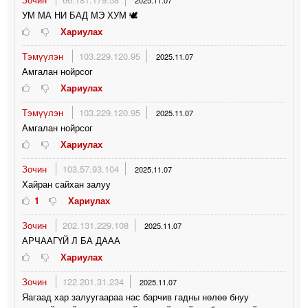
2025.11.07
УМ МА НИ БАД МЭ ХУМ 🕊
Хариулах
Тэмүүлэн
103.229.120.95
2025.11.07
Амгалан нойрсог
Хариулах
Тэмүүлэн
103.229.120.95
2025.11.07
Амгалан нойрсог
Хариулах
Зочин
103.57.93.104
2025.11.07
Хайран сайхан залуу
1
Хариулах
Зочин
202.131.229.108
2025.11.07
АРЧААГҮЙ Л БА ДААА
Хариулах
Зочин
122.201.31.234
2025.11.07
Яагаад хар залуугаараа нас барчив гадны нөлөө бнуу