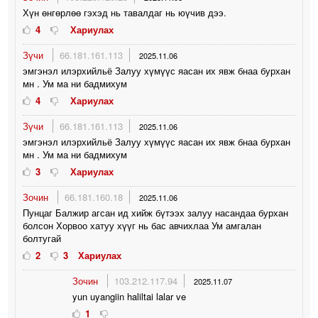
Хүн өнгөрлөө гэхэд нь тавалдаг нь юүчив дээ.
4
Хариулах
Зүчи
66.181.161.113
2025.11.06
эмгэнэл илэрхийльё Залуу хүмүүс яасан их явж бнаа бурхан
мн . Ум ма ни бадмихум
4
Хариулах
Зүчи
66.181.161.113
2025.11.06
эмгэнэл илэрхийльё Залуу хүмүүс яасан их явж бнаа бурхан
мн . Ум ма ни бадмихум
3
Хариулах
Зочин
66.181.160.18
2025.11.06
Пунцаг Балжир агсан ид хийж бүтээх залуу насандаа бурхан
болсон Хорвоо хатуу хүүг нь бас авчихлаа Ум амгалан
болтугай
2
3
Хариулах
Зочин
103.212.117.94
2025.11.07
yun uyangiin haliltai lalar ve
1