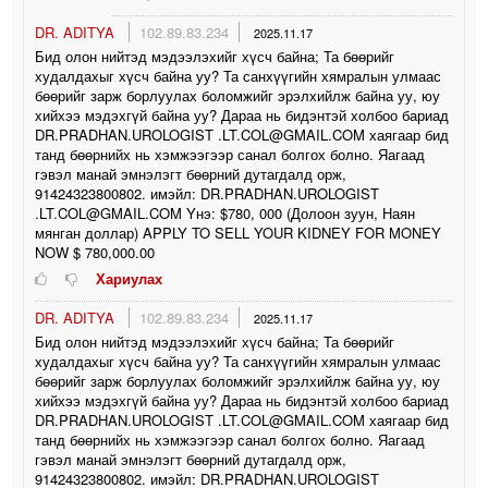
DR. ADITYA
102.89.83.234
2025.11.17
Бид олон нийтэд мэдээлэхийг хүсч байна; Та бөөрийг
худалдахыг хүсч байна уу? Та санхүүгийн хямралын улмаас
бөөрийг зарж борлуулах боломжийг эрэлхийлж байна уу, юу
хийхээ мэдэхгүй байна уу? Дараа нь бидэнтэй холбоо бариад
DR.PRADHAN.UROLOGIST .LT.COL@GMAIL.COM хаягаар бид
танд бөөрнийх нь хэмжээгээр санал болгох болно. Яагаад
гэвэл манай эмнэлэгт бөөрний дутагдалд орж,
91424323800802. имэйл: DR.PRADHAN.UROLOGIST
.LT.COL@GMAIL.COM Yнэ: $780, 000 (Долоон зуун, Наян
мянган доллар) APPLY TO SELL YOUR KIDNEY FOR MONEY
NOW $ 780,000.00
Хариулах
DR. ADITYA
102.89.83.234
2025.11.17
Бид олон нийтэд мэдээлэхийг хүсч байна; Та бөөрийг
худалдахыг хүсч байна уу? Та санхүүгийн хямралын улмаас
бөөрийг зарж борлуулах боломжийг эрэлхийлж байна уу, юу
хийхээ мэдэхгүй байна уу? Дараа нь бидэнтэй холбоо бариад
DR.PRADHAN.UROLOGIST .LT.COL@GMAIL.COM хаягаар бид
танд бөөрнийх нь хэмжээгээр санал болгох болно. Яагаад
гэвэл манай эмнэлэгт бөөрний дутагдалд орж,
91424323800802. имэйл: DR.PRADHAN.UROLOGIST