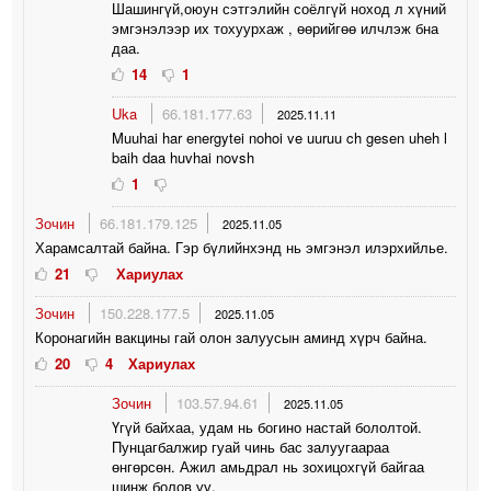
Шашингүй,оюун сэтгэлийн соёлгүй ноход л хүний
эмгэнэлээр их тохуурхаж , өөрийгөө илчлэж бна
даа.
14
1
Uka
66.181.177.63
2025.11.11
Muuhai har energytei nohoi ve uuruu ch gesen uheh l
baih daa huvhai novsh
1
Зочин
66.181.179.125
2025.11.05
Харамсалтай байна. Гэр бүлийнхэнд нь эмгэнэл илэрхийлье.
21
Хариулах
Зочин
150.228.177.5
2025.11.05
Коронагийн вакцины гай олон залуусын аминд хүрч байна.
20
4
Хариулах
Зочин
103.57.94.61
2025.11.05
Үгүй байхаа, удам нь богино настай бололтой.
Пунцагбалжир гуай чинь бас залуугаараа
өнгөрсөн. Ажил амьдрал нь зохицохгүй байгаа
шинж болов уу.