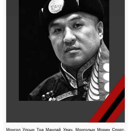
Монгол Улсын Тод Манлай Уяач, Монголын Морин Спорт,