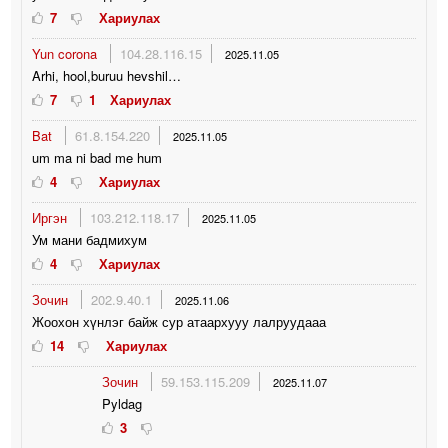
7
Хариулах
Yun corona
104.28.116.15
2025.11.05
Arhi, hool,buruu hevshil…
7
1
Хариулах
Bat
61.8.154.220
2025.11.05
um ma ni bad me hum
4
Хариулах
Иргэн
103.212.118.17
2025.11.05
Ум мани бадмихум
4
Хариулах
Зочин
202.9.40.1
2025.11.06
Жоохон хүнлэг байж сур атаархууу лалруудааа
14
Хариулах
Зочин
59.153.115.209
2025.11.07
Pyldag
3