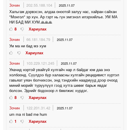
Зочин
202.55.188.104
2025.11.07
Хальгаж дэрвэсэн, алдаа оноотой залуу нас, хайран сайхан
"Монгол" эр хүн. Ар гэрт нь гүн эмгэнэл илэрхийлье. УМ МА
НИ БАД МИ ХУМ.🙏🙏🙏
8
Хариулах
Зочин
66.181.184.79
2025.11.07
Ум ма ни бад мэ хум
Хариулах
Зочин
103.229.121.245
2025.11.07
Уяачид нэртэй увайгүй хулгайч нар л байдаг юм даа энэ
холбоонд. Сүүлдээ бүр халаасны хулгайч рецидивист хүртэл
гавьяат уяач болчихсон, энд тэндхийн наадмууд дээр очоод
миний морийг түрүүлүүл гээд хутга шөвөг барьж явдаг
болсон. Эднийг бодохоор л бөөлжис хүрдэг.
8
Хариулах
Зочин
122.201.31.42
2025.11.07
um ma ni bad me hum
1
Хариулах