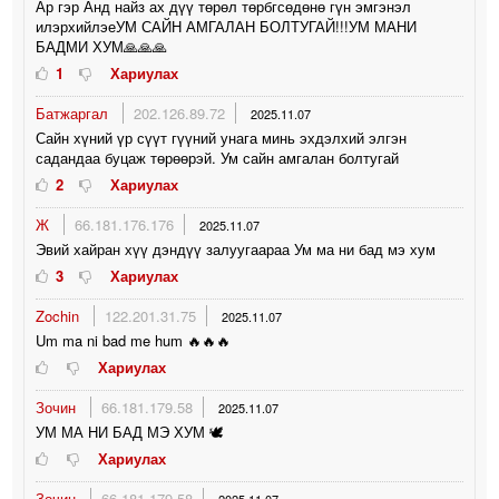
Ар гэр Анд найз ах дүү төрөл төрбгсөдөнө гүн эмгэнэл
илэрхийлэеУМ САЙН АМГАЛАН БОЛТУГАЙ!!!УМ МАНИ
БАДМИ ХУМ🙏🙏🙏
1
Хариулах
Батжаргал
202.126.89.72
2025.11.07
Сайн хүний үр сүүт гүүний унага минь эхдэлхий элгэн
садандаа буцаж төрөөрэй. Ум сайн амгалан болтугай
2
Хариулах
Ж
66.181.176.176
2025.11.07
Эвий хайран хүү дэндүү залуугаараа Ум ма ни бад мэ хум
3
Хариулах
Zochin
122.201.31.75
2025.11.07
Um ma ni bad me hum 🔥🔥🔥
Хариулах
Зочин
66.181.179.58
2025.11.07
УМ МА НИ БАД МЭ ХУМ 🕊
Хариулах
Зочин
66.181.179.58