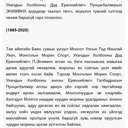
Уяачдын Холбооны Дэд Ерөнхийлөгч Пунцагбалжирын
ЭНХМӨНХ зуурдаар таалал төгсч, морьтон түмний сэтгэлд
нөхөж баршгүй гарз тохиолоо.
(1985-2025)
Төв аймгийн Баян сумын уугуул Монгол Улсын Тод Манлай
Уяач, Монголын Морин Спорт, Уяачдын Холбооны Дэд
Ерөнхийлөгч П.Энхмөнх агсан нь бага наснаасаа аавыгаа
дагаж адуутай нөхөрлөж, морьтны их соёлын үнэт өвийг
өвлөн тээгч нэгэн байв. Тэрээр Монголын Морин Спорт,
Уяачдын Холбооны анхны Ерөнхийлөгч Галбадрахын
Пунцагбалжир агсны ариун үйл хэргийг нэр төртэйгөөр
өндөрт өргөн залгамжилж, Монголчуудын эв нэгдлийн
бэлгэдэл Монгол наадам хурдан морины уралдааныг зохион
байгуулах, адуу дагасан их өв соёлыг хадгалан хамгаалах,
залуу хойч үедээ өвлүүлэн үлдээх, хөгжүүлэх их үйлсэд
манлайлан оролцож үнэлж баршгүй хувь нэмэр оруулсан
хурдан морины эрхэм зүтгэлтэн байлаа.