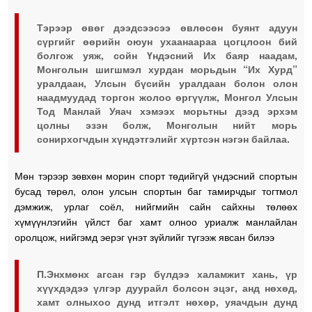
Тэрээр өвөг дээдсээсээ өвлөсөн буянт адуун
сүргийг өөрийн оюун ухаанаараа цогцлоон бий
болгож уяж, сойн Үндэсний Их баяр наадам,
Монголын шигшмэл хурдан морьдын “Их Хурд”
уралдаан, Улсын бүсийн уралдаан болон олон
наадмуудад торгон жолоо өргүүлж, Монгол Улсын
Тод Манлай Уяач хэмээх морьтны дээд эрхэм
цолны эзэн болж, Монголын нийт морь
сонирхогчдын хүндэтгэлийг хүртсэн нэгэн байлаа.
Мөн тэрээр зөвхөн морин спорт төдийгүй үндэсний спортын
бусад төрөл, олон улсын спортын баг тамирчдыг тогтмол
дэмжиж, урлаг соёл, нийгмийн сайн сайхны төлөөх
хүмүүнлэгийн үйлст баг хамт олноо уриалж манлайлан
оролцож, нийгэмд эерэг үнэт зүйлийг түгээж явсан билээ
П.Энхмөнх агсан гэр бүлдээ халамжит хань, үр
хүүхдэдээ үлгэр дуурайл болсон эцэг, анд нөхөд,
хамт олныхоо дунд итгэлт нөхөр, уяачдын дунд