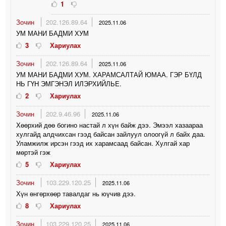
1
Зочин
202.126.89.64
2025.11.06
УМ МАНИ БАДМИ ХУМ
3
Хариулах
Зочин
202.126.89.64
2025.11.06
УМ МАНИ БАДМИ ХУМ. ХАРАМСАЛТАЙ ЮМАА. ГЭР БҮЛД
НЬ ГҮН ЭМГЭНЭЛ ИЛЭРХИЙЛЬE.
2
Хариулах
Зочин
202.9.46.96
2025.11.06
Хөөрхий дөө богино настай л хүн байж дээ. Эмээл хазаараа
хулгайд алдчихсан гээд байсан зайлуул олоогүй л байх даа.
Уламжилж ирсэн гээд их харамсаад байсан. Хулгай хар
мөртэй гэж
5
Хариулах
Зочин
103.229.120.25
2025.11.06
Хүн өнгөрхөөр тавалдаг нь юүчив дээ.
8
Хариулах
Зочин
103.229.120.25
2025.11.06