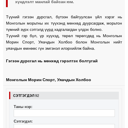
хүндлэлт манлай байсан юм.
Түүний гэгээн дурсгал, бүтээн байгуулсан үйл хэрэг нь
Монголын морьтны их түүхэнд мөнхөд дуурсагдаж, морьтон
түмний зүрх сэтгэлд үүрд хадгалагдан үлдэх болно.
Түүний гэр бүл, үр хүүхэд, төрөл төрөгсдөд нь Монголын
Морин Спорт, Уяачдын Холбоо болон Монголын нийт
уяачдын өмнөөс гүн эмгэнэл илэрхийлж байна.
Гэгээн дурсгал нь мөнхөд гэрэлтэх болтугай
Монголын Морин Спорт, Уяачдын Холбоо
СЭТГЭГДЭЛ
92
Таны нэр:
Сэтгэгдэл: