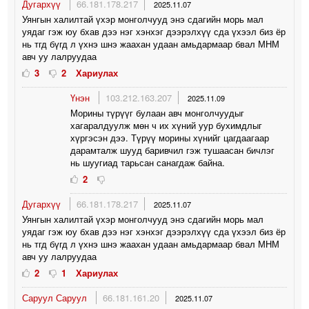
Дугархүү
66.181.178.217
2025.11.07
Уянгын халилтай үхэр монголчууд энэ сдагийн морь мал
уядаг гэж юу бхав дээ нэг хэнхэг дээрэлхүү сда үхээл биз ёр
нь тгд бүгд л үхнэ шнэ жаахан удаан амьдармаар бвал МНМ
авч уу лалруудаа
3
2
Хариулах
Үнэн
103.212.163.207
2025.11.09
Морины түрүүг булаан авч монголчуудыг
хагаралдуулж мөн ч их хүний уур бухимдлыг
хүргэсэн дээ. Түрүү морины хүнийг цагдаагаар
дарамталж шууд баривчил гэж тушаасан бичлэг
нь шуугиад тарьсан санагдаж байна.
2
Дугархүү
66.181.178.217
2025.11.07
Уянгын халилтай үхэр монголчууд энэ сдагийн морь мал
уядаг гэж юу бхав дээ нэг хэнхэг дээрэлхүү сда үхээл биз ёр
нь тгд бүгд л үхнэ шнэ жаахан удаан амьдармаар бвал МНМ
авч уу лалруудаа
2
1
Хариулах
Саруул Саруул
66.181.161.20
2025.11.07