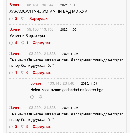
Зочин
66.181.186.244
2025.11.06
ХАРАМСАЛТАЙ...УМ МА НИ БАД МЭ ХУМ
5
Хариулах
Зочин
59.153.113.138
2025.11.06
Ум мани бадми хум
4
1
Хариулах
Зочин
103.229.121.228
2025.11.06
Энэ нөхрийн нөгөө загвар өмсөгч Дэлгэрмааг хүчиндсэн хэрэг
нь юу болж дууссан бэ?
4
6
Хариулах
Зочин
103.145.234.46
2025.11.09
Helen zoos avaad gadaadad amidarch bga
Зочин
103.229.121.228
2025.11.06
Энэ нөхрийн нөгөө загвар өмсөгч Дэлгэрмааг хүчиндсэн хэрэг
нь юу болж дууссан бэ?
5
8
Хариулах