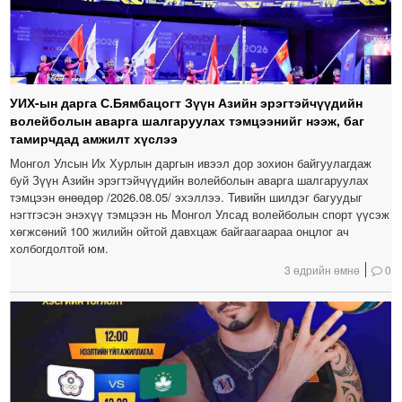
УИХ-ын дарга С.Бямбацогт Зүүн Азийн эрэгтэйчүүдийн
волейболын аварга шалгаруулах тэмцээнийг нээж, баг
тамирчдад амжилт хүслээ
Монгол Улсын Их Хурлын даргын ивээл дор зохион байгуулагдаж
буй Зүүн Азийн эрэгтэйчүүдийн волейболын аварга шалгаруулах
тэмцээн өнөөдөр /2026.08.05/ эхэллээ. Тивийн шилдэг багуудыг
нэгтгэсэн энэхүү тэмцээн нь Монгол Улсад волейболын спорт үүсэж
хөгжсөний 100 жилийн ойтой давхцаж байгаагаараа онцлог ач
холбогдолтой юм.
3 өдрийн өмнө
0