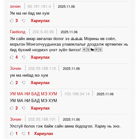
зочин
66.181.161.4
2025.11.06
Ум ма ни бад ми хум
3
Хариулах
Ганболд
202.9.40.99
2025.11.06
Ум сайн амар амгалан болог ээ 🙏🙏🙏 Морины өв соёл,
морьтон Монголчуудынхаа уламжлалыг дээдэлж өртөөлөх нь
бид бүхний нэгдмэл үнэт зүйл билээ! 🇲🇳🐎🇲🇳
4
Хариулах
Зочин
202.55.188.115
2025.11.06
ум ма нибад мэ хум
2
Хариулах
УМ МА НИ БАД МЭ ХУМ
103.168.34.14
2025.11.06
УМ МА НИ БАД МЭ ХУМ
2
Хариулах
Зочин
202.55.188.101
2025.11.06
Улсгүй болох гэж байж сайн амиа бодоцгоо. Хариу нь энэ.
1
1
Хариулах