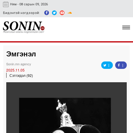
Ням - 08 сарын 09, 2026
Бидэнтэй нэгдээрэй:
Эмгэнэл
Улс төр, эдийн засаг
Sonin.mn agency
Гэмт хэрэг
2025.11.05
Сэтгэгдэл (92)
Нийгэм, соёл
Спорт
Easy news