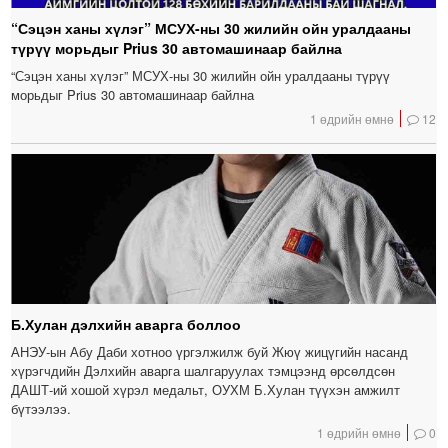
“Сэцэн ханы хүлэг” МСУХ-ны 30 жилийн ойн уралдааны
түрүү морьдыг Prius 30 автомашинаар байлна
“Сэцэн ханы хүлэг” МСУХ-ны 30 жилийн ойн уралдааны түрүү
морьдыг Prius 30 автомашинаар байлна
1 өдрийн өмнө
12
Б.Хулан дэлхийн аварга боллоо
АНЭУ-ын Абу Даби хотноо үргэлжилж буй Жюү жицүгийн насанд
хүрэгчдийн Дэлхийн аварга шалгаруулах тэмцээнд өрсөлдсөн
ДАШТ-ий хошой хүрэл медальт, ОУХМ Б.Хулан түүхэн амжилт
бүтээлээ.
1 өдрийн өмнө
0