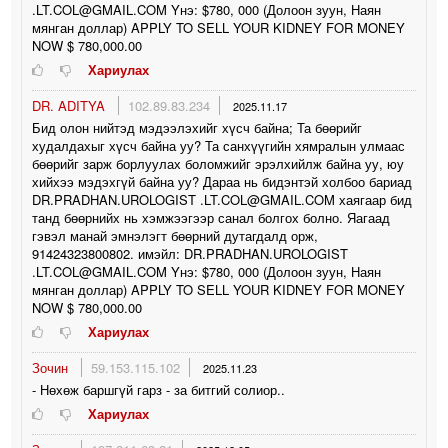
.LT.COL@GMAIL.COM Yнэ: $780, 000 (Долоон зуун, Наян
мянган доллар) APPLY TO SELL YOUR KIDNEY FOR MONEY
NOW $ 780,000.00
Хариулах
DR. ADITYA
102.89.83.234
2025.11.17
Бид олон нийтэд мэдээлэхийг хүсч байна; Та бөөрийг
худалдахыг хүсч байна уу? Та санхүүгийн хямралын улмаас
бөөрийг зарж борлуулах боломжийг эрэлхийлж байна уу, юу
хийхээ мэдэхгүй байна уу? Дараа нь бидэнтэй холбоо бариад
DR.PRADHAN.UROLOGIST .LT.COL@GMAIL.COM хаягаар бид
танд бөөрнийх нь хэмжээгээр санал болгох болно. Яагаад
гэвэл манай эмнэлэгт бөөрний дутагдалд орж,
91424323800802. имэйл: DR.PRADHAN.UROLOGIST
.LT.COL@GMAIL.COM Yнэ: $780, 000 (Долоон зуун, Наян
мянган доллар) APPLY TO SELL YOUR KIDNEY FOR MONEY
NOW $ 780,000.00
Хариулах
Зочин
59.153.115.102
2025.11.23
- Нөхөж баршгүй гарз - за битгий солиор..
Хариулах