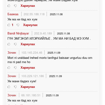
Хариулах
Баажаа
202.55.188.118
2025.11.08
Ум ма ни бад мэ хум
1
Хариулах
Bandi Ninjbayar
202.9.40.189
2025.11.08
ГҮН ЭМГЭНЭЛ ИЛЭРХИЙЛЬЕ . УМ МА НИ БАД МЭ ХУМ .
Хариулах
Зочин
103.145.234.46
2025.11.09
Mori ni uraldaad irehed morio tanihgui baisaar ungurluu duu om
ma ni pad me ho
Хариулах
Зочин
103.229.121.186
2025.11.09
Ум мани бадмэ хум!
Хариулах
Зочин
66.181.180.51
2025.11.09
Ум ма ни бад мэ хум