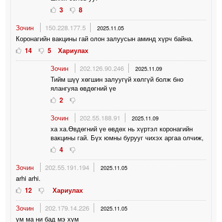
3
8
Зочин
150.228.177.5
2025.11.05
Коронагийн вакцины гай олон залуусын аминд хүрч байна.
14
5
Хариулах
Зочин
202.126.90.246
2025.11.09
Тийм шүү хөгшин залуугүй хөлгүй болж бно
ялангуяа өвдөгний үе
2
Зочин
202.55.188.91
2025.11.09
ха ха.Өвдөгний үе өвдөх нь хүртэл коронагийн
вакцины гай. Бүх юмны бурууг чихэх аргаа олчиж,
4
Зочин
202.55.191.194
2025.11.05
arhi arhi.
12
Хариулах
Зочин
202.179.14.226
2025.11.05
ум ма ни бад мэ хум