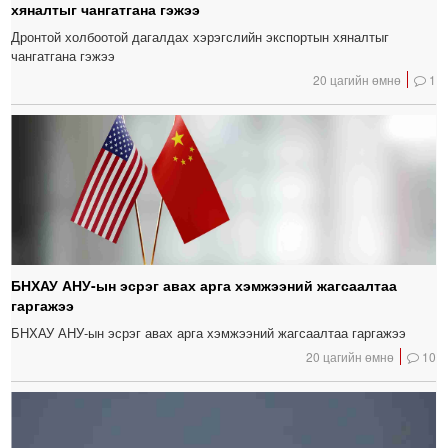
хяналтыг чангатгана гэжээ
Дронтой холбоотой дагалдах хэрэгслийн экспортын хяналтыг
чангатгана гэжээ
20 цагийн өмнө
1
БНХАУ АНУ-ын эсрэг авах арга хэмжээний жагсаалтаа
гаргажээ
БНХАУ АНУ-ын эсрэг авах арга хэмжээний жагсаалтаа гаргажээ
20 цагийн өмнө
10