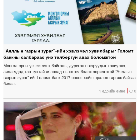
“Аяллын газрын зураг”-ийн хэвлэмэл хувилбарыг Голомт
банкны салбараас үнэ төлбөргүй авах боломжтой
Монгол орны үзэсгэлэнт байгаль, дурсгалт газруудыг таниулах,
аялагчдад тав тухтай аялахад нь хөтөч болох зорилготой “Аяллын
газрын зураг”-ийг Голомт банк 2017 оноос хойш эрхлэн гаргаж байгаа
билээ.
1 өдрийн өмнө
0