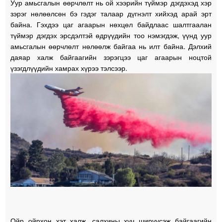
Уур амьсгалын өөрчлөлт нь ой хээрийн түймэр дэгдэхэд хэр
зэрэг нөлөөлсөн бэ гэдэг талаар дүгнэлт хийхэд арай эрт
байна. Гэхдээ цаг агаарын нөхцөл байдлаас шалтгаалан
түймэр дэгдэх эрсдэлтэй өдрүүдийн тоо нэмэгдэж, үүнд уур
амьсгалын өөрчлөлт нөлөөлж байгаа нь илт байна. Дэлхий
даяар халж байгаагийн зэрэгцээ цаг агаарын ноцтой
үзэгдлүүдийн хамрах хүрээ тэлсээр.
Ойр ойрхон хэт халж, салхины хүч ширүүсэж байгаагийн