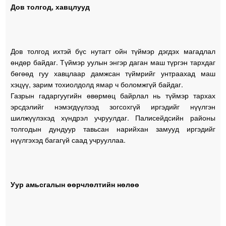
Дов толгод, хавцлууд
Дов толгод ихтэй бүс нутагт ойн түймэр дэгдэх магадлал
өндөр байдаг. Түймэр уулын энгэр даган маш түргэн тархдаг
бөгөөд гуу хавцлаар дамжсан түймрийг унтраахад маш
хэцүү, зарим тохиолдолд ямар ч боломжгүй байдаг.
Газрын гадаргуугийн өвөрмөц байрлал нь түймэр тархах
эрсдэлийг нэмэгдүүлээд зогсохгүй иргэдийг нүүлгэн
шилжүүлэхэд хүндрэл учруулдаг. Палисейдсийн районы
толгодын дундуур тавьсан нарийхан замууд иргэдийг
нүүлгэхэд багагүй саад учрууллаа.
Уур амьсгалын өөрчлөлтийн нөлөө