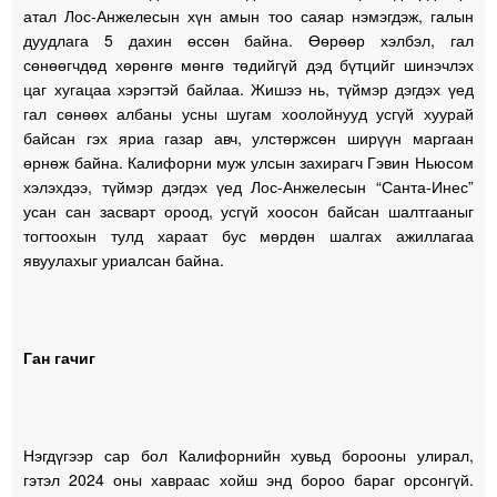
атал Лос-Анжелесын хүн амын тоо саяар нэмэгдэж, галын
дуудлага 5 дахин өссөн байна. Өөрөөр хэлбэл, гал
сөнөөгчдөд хөрөнгө мөнгө төдийгүй дэд бүтцийг шинэчлэх
цаг хугацаа хэрэгтэй байлаа. Жишээ нь, түймэр дэгдэх үед
гал сөнөөх албаны усны шугам хоолойнууд усгүй хуурай
байсан гэх яриа газар авч, улстөржсөн ширүүн маргаан
өрнөж байна. Калифорни муж улсын захирагч Гэвин Ньюсом
хэлэхдээ, түймэр дэгдэх үед Лос-Анжелесын “Санта-Инес”
усан сан засварт ороод, усгүй хоосон байсан шалтгааныг
тогтоохын тулд хараат бус мөрдөн шалгах ажиллагаа
явуулахыг уриалсан байна.
Ган гачиг
Нэгдүгээр сар бол Калифорнийн хувьд борооны улирал,
гэтэл 2024 оны хавраас хойш энд бороо бараг орсонгүй.