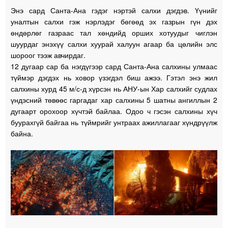
Энэ сард Санта-Ана гэдэг нэртэй салхи дэгдэв. Үүнийг
уналтын салхи гэж нэрлэдэг бөгөөд эх газрын гүн дэх
өндөрлөг газраас тал хөндийд орших хотуудыг чиглэн
шуурдаг энэхүү салхи хуурай халуун агаар ба цөлийн элс
шороог тээж авчирдаг.
12 дугаар сар ба нэгдүгээр сард Санта-Ана салхины улмаас
түймэр дэгдэх нь ховор үзэгдэл биш ажээ. Гэтэл энэ жил
салхины хурд 45 м/с-д хүрсэн нь АНУ-ын Хар салхийг судлах
үндэсний төвөөс гаргадаг хар салхины 5 шатны ангиллын 2
дугаарт орохоор хүчтэй байлаа. Одоо ч гэсэн салхины хүч
буурахгүй байгаа нь түймрийг унтраах ажиллагааг хүндрүүлж
байна.