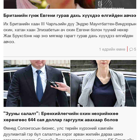
Британийн гүнж Евгени гурав дахь хүүхдээ өлгийдөн авчээ
Их Британийн хаан III Чарльзийн дүү Эндрю Маунтбаттен-Виндзорын
охин, хатан хаан Элизабетын ач охин Евгени болон түүний нөхөр
Жак Бруксбэнк нар энэ мягмар гарагт гурав дахь хүүхдээ өлгийдөн
авчээ.
1 өдрийн өмнө
5
"Зууны салалт": Ерөнхийлөгчийн охин нөхрийнхөө
хөрөнгөөс 644 сая доллар гаргуулж авахаар болов
Өмнөд Солонгосын бизнес, улс төрийн хүрээний хамгийн
дуулиантай гэр бүл салалтын хэрэг арван жилийн дараа шинэ
эргэлтэд хүрлээ. Сөүлийн Давж заалдах шатны шүүх SK Group-ийн