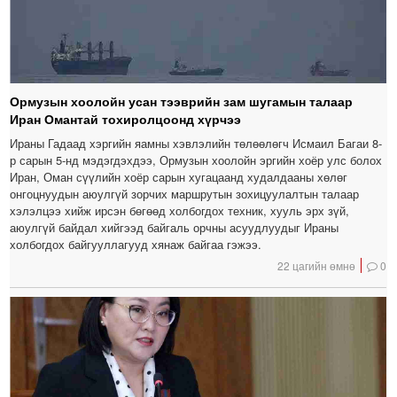
Ормузын хоолойн усан тээврийн зам шугамын талаар
Иран Омантай тохиролцоонд хүрчээ
Ираны Гадаад хэргийн яамны хэвлэлийн төлөөлөгч Исмаил Багаи 8-
р сарын 5-нд мэдэгдэхдээ, Ормузын хоолойн эргийн хоёр улс болох
Иран, Оман сүүлийн хоёр сарын хугацаанд худалдааны хөлөг
онгоцнуудын аюулгүй зорчих маршрутын зохицуулалтын талаар
хэлэлцээ хийж ирсэн бөгөөд холбогдох техник, хууль эрх зүй,
аюулгүй байдал хийгээд байгаль орчны асуудлуудыг Ираны
холбогдох байгууллагууд хянаж байгаа гэжээ.
22 цагийн өмнө
0