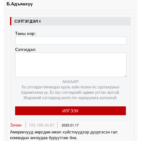
Б.Адъяахүү
СЭТГЭГДЭЛ
4
Таны нэр:
Сэтгэгдэл:
АНХААР!
Та сэтгэгдэл бичихдээ хууль зүйн болон ёс суртахууныг
баримтална уу. Ёс бус сэтгэгдлийг админ устгах эрхтэй.
Мэдээний сэтгэгдэлд sonin.mn хариуцлага хүлээхгүй.
ИЛГЭЭХ
Зочин
103.168.34.87
2025.01.17
Америкчууд өөрсдөө ижил хүйстнүүдээр дүүргэсэн гал
командын ангиудаа буруутгаж бна.