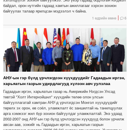
байдал, орон нутгийн гадаад хамтын ажиллагааг хэрхэн зохион
байгуулах талаар ярилцсан мэдээлэл ч байна.
1 өдрийн өмнө
6
АНУ-ын гэр бүлд үрчлэгдсэн хүүхдүүдийг Гадаадын иргэн,
харьяатын газрын удирдлагууд хүлээн авч уулзлаа
Гадаадын иргэн, харьяатын газар нь Америкийн Нэгдсэн Улсад
төвтэй "Холт Интернэйшнл" хүүхдийн төлөө олон улсын
байгууллагатай хамтран АНУ-д үрчлэгдсэн Монгол хүүхдүүдийг
төрөлх эх орон, өв соёл, уламжлалт ёс заншилтай нь танилцуулах
арга хэмжээг жил бүр зохион байгуулдаг уламжлалтай. Энэ удаад
2002-2007 онд АНУ-ын гэр бүлд үрчлэгдсэн хүүхдүүд болон үрчилж
авсан аав, ээжийг нь Гадаадын иргэн, харьяатын газрын
удирдлагууд өнөөдөр (2026.08.04) хүлээн авч уулзлаа. Уулзалтын