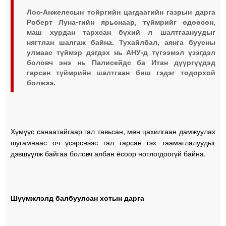
Лос-Анжелесын тойргийн цагдаагийн газрын дарга
Роберт Луна-гийн ярьснаар, түймрийг өдөөсөн,
маш хурдан тархсан бүхий л шалтгаануудыг
нягтлан шалгаж байна. Тухайлбал, аянга буусны
улмаас түймэр дэгдэх нь АНУ-д түгээмэл үзэгдэл
боловч энэ нь Палисейдс ба Итан дүүргүүдэд
гарсан түймрийн шалтгаан биш гэдэг тодорхой
болжээ.
Хүмүүс санаатайгаар гал тавьсан, мөн цахилгаан дамжуулах
шугамнаас оч үсэрснээс гал гарсан гэх таамаглалуудыг
дэвшүүлж байгаа боловч албан ёсоор нотлогдоогүй байна.
Шүүмжлэлд балбуулсан хотын дарга