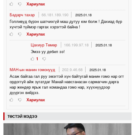
Хариулах
Бадарч тахар
66.181.189.190
2025.01.18
Голливуд бүрэн шатчихгүй маш дутуу юм болж ! Дахиад бүр
хүчтэй түймэр гаргах хэрэгтэй байна !
Хариулах
Цахиур Төмөр
166.199.97.18
2025.01.18
Эмээ уу дебил ээ!
1
МАН-ын манин гомонууд
202.9.46.68
2025.01.18
Асаж байгаа гал руу эмэгтэй хүн байтугай манин гомо нар огт
ордоггүй айж зугатдаг Манай навсганасан сармагчин дарга
нар жендер ярьж гал командаа гомо нар, хүүхнүүдээр
дүүргэх вийдээ.
Хариулах
ТӨСТЭЙ МЭДЭЭ