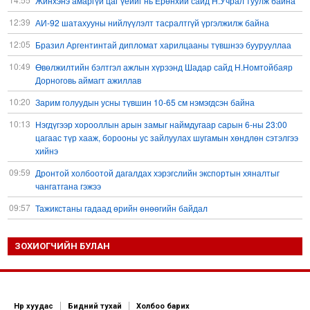
Жинхэнэ амаргүй цаг үеийг нь Ерөнхий сайд Н.Учрал туулж байна
12:39
АИ-92 шатахууны нийлүүлэлт тасралтгүй үргэлжилж байна
12:05
Бразил Аргентинтай дипломат харилцааны түвшнээ буурууллаа
10:49
Өвөлжилтийн бэлтгэл ажлын хүрээнд Шадар сайд Н.Номтойбаяр
Дорноговь аймагт ажиллав
10:20
Зарим голуудын усны түвшин 10-65 см нэмэгдсэн байна
10:13
Нэгдүгээр хорооллын арын замыг наймдугаар сарын 6-ны 23:00
цагаас түр хааж, борооны ус зайлуулах шугамын хөндлөн сэтэлгээ
хийнэ
09:59
Дронтой холбоотой дагалдах хэрэгслийн экспортын хяналтыг
чангатгана гэжээ
09:57
Тажикстаны гадаад өрийн өнөөгийн байдал
09:50
БНХАУ АНУ-ын эсрэг авах арга хэмжээний жагсаалтаа гаргажээ
ЗОХИОГЧИЙН БУЛАН
09:22
Үндсэн хууль зөрчсөн Х.Булгантуяа, үндэсний эв нэгдэлд
харшилсан М.Нарантуяа-Нара нарт хэзээ хариуцлага тооцох вэ?
08:35
Ормузын хоолойн усан тээврийн зам шугамын талаар Иран
Омантай тохиролцоонд хүрчээ
Нүүр хуудас
Бидний тухай
Холбоо барих