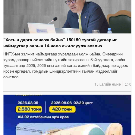
“Хотын дарга сонсож байна” 150150 тусгай дугаарыг
наймдугаар сарын 14-нөөс ажиллуулж эхэлнэ
НИТХ-ын ээлжит наймдугаар хуралдаан болж байна. Өнөөдрийн
хуралдаанаар нийслэлийн нутгийн захиргааны байгууллага, албан
тушаалтанд 2025, 2026 оны эхний хагас жилийн байдлаар иргэдээс
ирсэн өргөдөл, гомдлын шийдвэрлэлтийн тайлан мэдээллийг
сонслоо.
15 цагийн өмнө
0