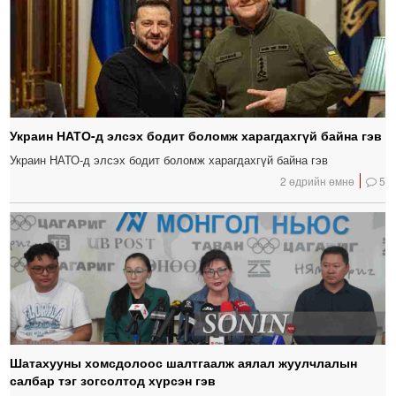
Украин НАТО-д элсэх бодит боломж харагдахгүй байна гэв
Украин НАТО-д элсэх бодит боломж харагдахгүй байна гэв
2 өдрийн өмнө
5
Шатахууны хомсдолоос шалтгаалж аялал жуулчлалын
салбар тэг зогсолтод хүрсэн гэв