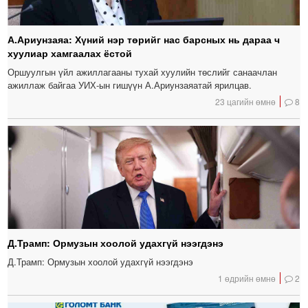
А.Ариунзаяа: Хүний нэр төрийг нас барсных нь дараа ч
хуулиар хамгаалах ёстой
Оршуулгын үйл ажиллагааны тухай хуулийн төслийг санаачлан
ажиллаж байгаа УИХ-ын гишүүн А.Ариунзаяатай ярилцав.
23 цагийн өмнө
8
Д.Трамп: Ормузын хоолой удахгүй нээгдэнэ
Д.Трамп: Ормузын хоолой удахгүй нээгдэнэ
1 өдрийн өмнө
2