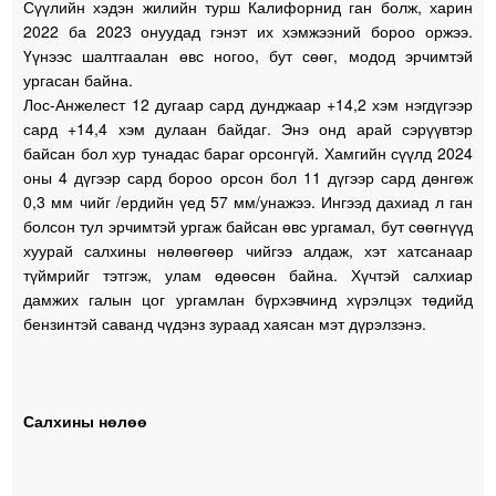
Сүүлийн хэдэн жилийн турш Калифорнид ган болж, харин
2022 ба 2023 онуудад гэнэт их хэмжээний бороо оржээ.
Үүнээс шалтгаалан өвс ногоо, бут сөөг, модод эрчимтэй
ургасан байна.
Лос-Анжелест 12 дугаар сард дунджаар +14,2 хэм нэгдүгээр
сард +14,4 хэм дулаан байдаг. Энэ онд арай сэрүүвтэр
байсан бол хур тунадас бараг орсонгүй. Хамгийн сүүлд 2024
оны 4 дүгээр сард бороо орсон бол 11 дүгээр сард дөнгөж
0,3 мм чийг /ердийн үед 57 мм/унажээ. Ингээд дахиад л ган
болсон тул эрчимтэй ургаж байсан өвс ургамал, бут сөөгнүүд
хуурай салхины нөлөөгөөр чийгээ алдаж, хэт хатсанаар
түймрийг тэтгэж, улам өдөөсөн байна. Хүчтэй салхиар
дамжих галын цог ургамлан бүрхэвчинд хүрэлцэх төдийд
бензинтэй саванд чүдэнз зураад хаясан мэт дүрэлзэнэ.
Салхины нөлөө