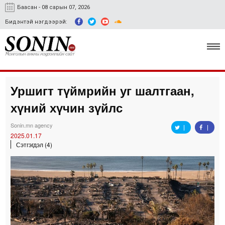
Баасан - 08 сарын 07, 2026
Бидэнтэй нэгдээрэй:
Уршигт түймрийн уг шалтгаан,
Улс төр, эдийн засаг
хүний хүчин зүйлс
Гэмт хэрэг
Sonin.mn agency
Нийгэм, соёл
2025.01.17
Сэтгэгдэл (4)
Спорт
Easy news