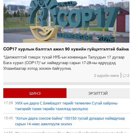
COP17 хурлын бэлтгэл ажил 90 хувийн гүйцэтгэлтэй байна
“Цөлжилттэй тэмцэх тухай НҮБ-ын конвенцын Талуудын 17 дугаар
Бага хурал (COP17)”-ыг наймдугаар сарын 17-28-ны өдрүүдэд
Улаанбаатар хотод зохион байгуулна.
2 өдрийн өмнө
2
ШИНЭ
ЭРЭЛТТЭЙ
17:28
УИХ-ын дарга С.Бямбацогт төрийг төлөөлөн Сутай хайрхны
тэнгэрийг тахих төрийн тахилгад оролцлоо
15:45
“Хотын дарга сонсож байна” 150150 тусгай дугаарыг наймдугаар
сарын 14-нөөс ажиллуулж эхэлнэ
14:55