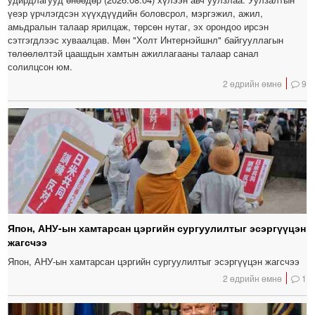
үеэр үрчлэгдсэн хүүхдүүдийн боловсрол, мэргэжил, ажил,
амьдралын талаар ярилцаж, төрсөн нутаг, эх орондоо ирсэн
сэтгэгдлээс хуваалцав. Мөн "Холт Интернэйшнл" байгууллагын
төлөөлөлтэй цаашдын хамтын ажиллагааны талаар санал
солилцсон юм.
2 өдрийн өмнө
9
Япон, АНУ-ын хамтарсан цэргийн сургуулилтыг эсэргүүцэн
жагсчээ
Япон, АНУ-ын хамтарсан цэргийн сургуулилтыг эсэргүүцэн жагсчээ
2 өдрийн өмнө
1