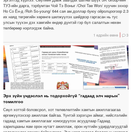
ТУЗ-ийн дарга, тэрбумтан Чой Тэ Воныг /Choi Tae Won/ хуучин эхнэр
Но Со Ён-д /Roh So-young/ 644 сая ам.доллар буюу ойролцоогоор 2.3
их наяд төгрөгийн хөрөнгө шилжүүлэх шийдвэр гаргасан нь тус
улсын түүхэн дэх хамгийн өндөр дүнтэй гэр бүл салалтын нөхөн
төлбөрөөр нэрлэгдэж байна.
1 өдрийн өмнө
3
Эрх зүйн үндэслэл нь тодорхойгүй “гадаад элч нарын”
томилгоо
Сөүл хоттой боловсрол, хот төлөвлөлтийн хамтын ажиллагаагаа
өргөжүүлэхээр ажиллаж байгаа. Үүнтэй зэрэгцэн аймаг, нийслэлийн
гадаад хамтын ажиллагааг нэмэгдүүлэх асуудлаар Гадаад
харилцааны яам орон нутагт ажиллаж, орон нутгийн удирдлагуудтай
хэлэлцүүлэг зохион байгуулжээ. Энэ үеэр гадаад бодлогын нэгдмэл