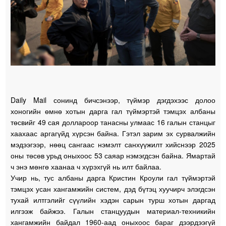
Daily Mail сонинд бичсэнээр, түймэр дэгдэхээс долоо
хоногийн өмнө хотын дарга гал түймэртэй тэмцэх албаны
төсвийг 49 сая доллароор танасны улмаас 16 галын станцыг
хаахаас аргагүйд хүрсэн байна. Гэтэл зарим эх сурвалжийн
мэдээгээр, нөөц сангаас нэмэлт санхүүжилт хийснээр 2025
оны төсөв урьд оныхоос 53 саяар нэмэгдсэн байна. Ямартай
ч энэ мөнгө хаанаа ч хүрэхгүй нь илт байлаа.
Учир нь, тус албаны дарга Кристин Кроули гал түймэртэй
тэмцэх усан хангамжийн систем, дэд бүтэц хуучирч элэгдсэн
тухай илтгэлийг сүүлийн хэдэн сарын турш хотын даргад
илгээж байжээ. Галын станцуудын материал-техникийн
хангамжийн байдал 1960-аад оныхоос бараг дээрдээгүй