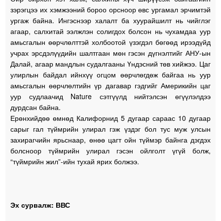
зэрэгцээ их хэмжээний бороо орсноор өвс ургамал эрчимтэй
ургаж байна. Ингэснээр халалт ба хуурайшилт нь чийглэг
агаар, салхитай ээлжлэн солигдох болсон нь чухамдаа уур
амьсгалын өөрчлөлттэй холбоотой үзэгдэл бөгөөд ирээдүйд
учрах эрсдэлүүдийн шалтгаан мөн гэсэн дүгнэлтийг АНУ-ын
Далай, агаар мандлын судалгааны Үндэсний төв хийжээ. Цаг
улирлын байдал ийнхүү огцом өөрчлөгдөж байгаа нь уур
амьсгалын өөрчлөлтийн үр дагавар гэдгийг Америкийн цаг
уур судлаачид Nature сэтгүүлд нийтэлсэн өгүүлэлдээ
дурдсан байна.
Ерөнхийдөө өмнөд Калифорнид 5 дугаар сараас 10 дугаар
сарыг гал түймрийн улирал гэж үздэг бол тус муж улсын
захирагчийн ярьснаар, өнөө цагт ойн түймэр байнга дэгдэх
болсноор түймрийн улирал гэсэн ойлголт үгүй болж,
“түймрийн жил”-ийн тухай ярих болжээ.
Эх сурвалж: ВВС