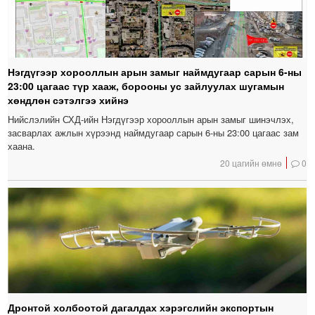
Нэгдүгээр хорооллын арын замыг наймдугаар сарын 6-ны
23:00 цагаас түр хааж, борооны ус зайлуулах шугамын
хөндлөн сэтэлгээ хийнэ
Нийслэлийн СХД-ийн Нэгдүгээр хорооллын арын замыг шинэчлэх,
засварлах ажлын хүрээнд наймдугаар сарын 6-ны 23:00 цагаас зам
хаана.
20 цагийн өмнө
0
Дронтой холбоотой дагалдах хэрэгслийн экспортын