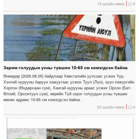
18 цагийн өмнө
0
Зарим голуудын усны түвшин 10-65 см нэмэгдсэн байна
Өнөөдөр (2026.08.05) байдлаар Хөвсгөлийн уулсаас усжих Үүр,
Хэнтий нурууны баруун хажуугаас усжих Туул (Лүн), зүүн хажуугийн
Хэрлэн (Өндөрхаан сум), Хангай нурууны араас усжих Орхон (Бат-
Өлзий, Орхонтуул сум), өврийн Түй зэрэг голуудын усны түвшин
өмнөх өдрөөс 10-65 см нэмэгдсэн байна.
20 цагийн өмнө
0