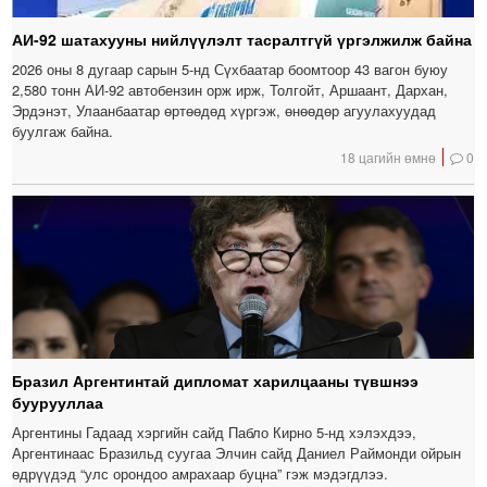
АИ-92 шатахууны нийлүүлэлт тасралтгүй үргэлжилж байна
2026 оны 8 дугаар сарын 5-нд Сүхбаатар боомтоор 43 вагон буюу
2,580 тонн АИ-92 автобензин орж ирж, Толгойт, Аршаант, Дархан,
Эрдэнэт, Улаанбаатар өртөөдөд хүргэж, өнөөдөр агуулахуудад
буулгаж байна.
18 цагийн өмнө
0
Бразил Аргентинтай дипломат харилцааны түвшнээ
буурууллаа
Аргентины Гадаад хэргийн сайд Пабло Кирно 5-нд хэлэхдээ,
Аргентинаас Бразильд суугаа Элчин сайд Даниел Раймонди ойрын
өдрүүдэд “улс орондоо амрахаар буцна” гэж мэдэгдлээ.