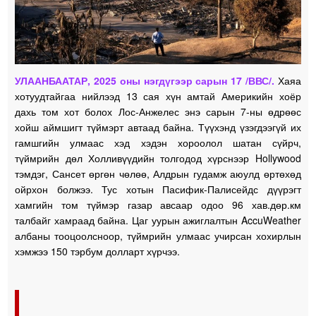
УЛААНБААТАР, 2025 оны нэгдүгээр сарын 17 /ВВС/.
Хаяа
хотуудтайгаа нийлээд 13 сая хүн амтай Америкийн хоёр
дахь том хот болох Лос-Анжелес энэ сарын 7-ны өдрөөс
хойш аймшигт түймэрт автаад байна. Түүхэнд үзэгдээгүй их
гамшгийн улмаас хэд хэдэн хороолол шатан сүйрч,
түймрийн дөл Холливүүдийн толгодод хүрснээр Hollywood
тэмдэг, Сансет өргөн чөлөө, Алдрын гудамж аюулд өртөхөд
ойрхон болжээ. Тус хотын Пасифик-Палисейдс дүүрэгт
хамгийн том түймэр газар авсаар одоо 96 хав.дөр.км
талбайг хамраад байна. Цаг уурын ажиглалтын AccuWeather
албаны тооцоолсноор, түймрийн улмаас учирсан хохирлын
хэмжээ 150 тэрбум долларт хүрчээ.