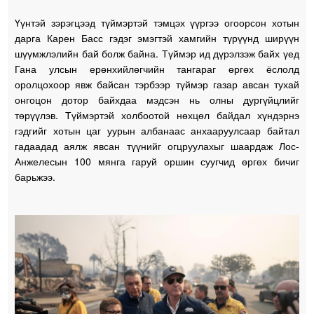
Үүнтэй зэрэгцээд түймэртэй тэмцэх үүргээ огоорсон хотын
дарга Карен Басс гэдэг эмэгтэй хамгийн түрүүнд ширүүн
шүүмжлэлийн бай болж байна. Түймэр ид дүрэлзэж байх үед
Гана улсын ерөнхийлөгчийн тангараг өргөх ёслолд
оролцохоор явж байсан тэрбээр түймэр газар авсан тухай
онгоцон дотор байхдаа мэдсэн нь олны дургүйцлийг
төрүүлэв. Түймэртэй холбоотой нөхцөл байдал хүндэрнэ
гэдгийг хотын цаг уурын албанаас анхааруулсаар байтал
гадаадад аялж явсан түүнийг огцруулахыг шаардаж Лос-
Анжелесын 100 мянга гаруй оршин суугчид өргөх бичиг
барьжээ.