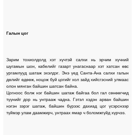
Галын цог
Зарим тохиолдолд хэт хүчтэй салхи нь эрчим хүчний
шугамын шон, кабелийг газарт унагаснаар хэт хатсан өвс
ургамлууд шатаж эхэлдэг. Энэ үед Санта-Ана салхи галын
дөлийг өдөөж, ноцож буй цогийг хол зайд хийсгэсний улмаас
олон мянган байшин шатсан байна.
Цогноос болж нэг байшин шатаж байгаа бол гал сөнөөгчид
түүнийг дор нь унтрааж чадна. Гэтэл хэдэн арван байшин
нэгэн зэрэг шатаж, байшин бүрээс дахиад цог үсэрснээр
түймэр улам даамжирч, унтраах ямар ч боломжгүйд хүрчээ.