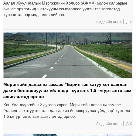
Аялал Жуулчлалын Мэргэжлийн Холбоо (АЖМХ) болон салбарын
бизнес эрхлэгчид шатахууны хомсдолоос үүдэн тэг зогсолтод
хүрсэн талаар мэдээлэл хийлээ.
2 өдрийн өмнө
6
Морингийн давааны замаас “Барилгын хатуу хог хаягдал
дахин боловсруулах үйлдвэр” хүртэлх 1.5 км урт авто зам
ашиглалтад орлоо
Хан-Уул дүүргийн 12 дугаар хороо, Морингийн давааны замаас
“Барилгын хатуу хог хаягдал дахин боловсруулах үйлдвэр” хүртэлх
1.5 км урт авто зам ашиглалтад орлоо.
2 өдрийн өмнө
0