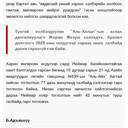
үеэр бэртэл авч, "өвдөгний үений хэрээс хэлбэрийн холбоос
гэмтэж, мөгөөрсөн жийрэг урагдсан" гэсэн оноштойгоор
эмчилгээ хийлгэх шаардлагатай болсон юм.
Үүнтэй холбогдуулан “Аль-Хилал”-ын ахлах
дасгалжуулагч Жорже Жезуш хэлэхдээ, бразил
довтлогч 2025 оны нэгдүгээр сараас нааш талбайд
дахин гарахгүй гэж байв.
Харин өнгөрсөн есдүгээр сард Неймар багийнхантайгаа
хамт бэлтгэлдээ гарсан бөгөөд 10 дугаар сарын 21-нд Азийн
аваргуудын лигийн тэмцээнд АНЭУ-ын “Аль-Айн” багтай
хийсэн тоглолтын 77 дахь минутанд талбайд сэлгээгээр гарч
тоглосон байна. Нөхөн сэргээх эмчилгээ хийлгэснийхээ
дараа Неймар хоёр тоглолтын нийт 42 минутын турш
талбайд гарч тогложээ.
Б.Адъяахүү