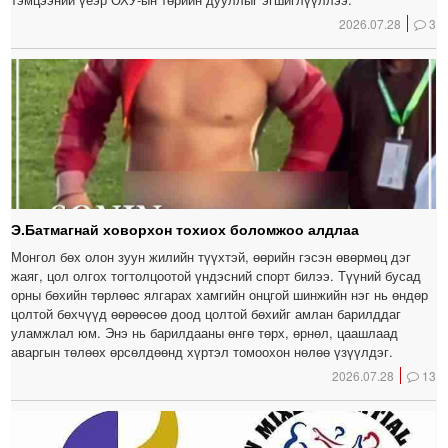
2026.07.28
3
Э.Батмагнай ховорхон тохиох боломжоо алдлаа
Монгол бөх олон зуун жилийн түүхтэй, өөрийн гэсэн өвөрмөц дэг
жаяг, цол олгох тогтолцоотой үндэсний спорт билээ. Түүний бусад
орны бөхийн төрлөөс ялгарах хамгийн онцгой шинжийн нэг нь өндөр
цолтой бөхчүүд өөрөөсөө доод цолтой бөхийг амлан барилддаг
уламжлал юм. Энэ нь барилдааны өнгө төрх, өрнөл, цаашлаад
аваргын төлөөх өрсөлдөөнд хүртэл томоохон нөлөө үзүүлдэг.
2026.07.28
13