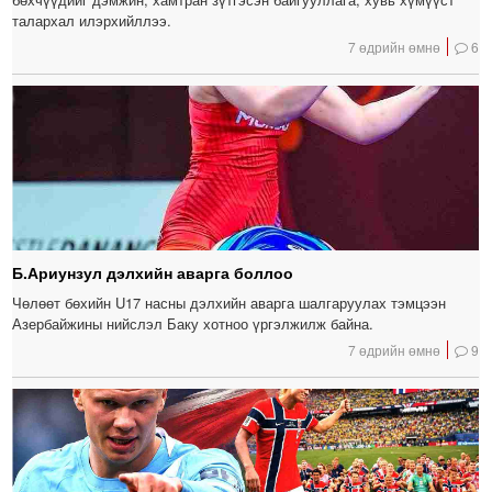
талархал илэрхийллээ.
7 өдрийн өмнө
6
Б.Ариунзул дэлхийн аварга боллоо
Чөлөөт бөхийн U17 насны дэлхийн аварга шалгаруулах тэмцээн
Азербайжины нийслэл Баку хотноо үргэлжилж байна.
7 өдрийн өмнө
9