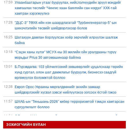
17:59
Улаанбаатарын утааг бууруулах, нийслэлчүүдийн эрүүл мэндийг
хамгаалах төслийг “Чингис хаан баялгийн сан нэгдэл” ХХК-тай
хамтран хэрэгжүүлнэ
17:28
"ДЦС-3” ТӨХК-ийн нэн шаардлагатай “Турбингенератор-5”-ын
шинэчлэлийн төсвийг шийдвэрлэхээр болов
16:25
Шатахуун дамлан борлуулсан хоёр зөрчлийг илрүүлэн шалгаж
байна
13:18
“Сэцэн ханы хүлэг” МСУХ-ны 30 жилийн ойн уралдааны түрүү
морьдыг Prius 30 автомашинаар байлна
13:01
Б.Пүрэвдагва: 103 үйлчилгээний зөвшөөрлийг цуцалснаар төрийн
хүнд суртал, олон шат дамжлагыг бууруулж, бизнесээ саадгүй
өргөжүүлэх боломжтой боллоо
12:38
Европ Орос-Украины мөргөлдөөнийг энхийн замаар
шийдвэрлэхийг хүсвэл зэвсэг нийлүүлэхээ зогсоох ёстой гэжээ
11:57
ШХАБ-ын “Тяньшань-2026” кибер терроризмтой тэмцэх хамтарсан
сургуулилалт боллоо
11:54
Д.Трамп: АНУ сум, зэвсгийн нөөцөө нэмэгдүүлэх шаардлагатай
11:11
ЗОХИОГЧИЙН БУЛАН
Б.Хулан дэлхийн аварга боллоо