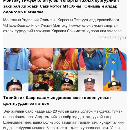
Мэйтокү Гижүкү олон улсын спортын ахлах сургуулийн
захирал Хироаки Сакимотог МҮОХ-ны “Олимпын алдар”
одонгоор шагналаа
Монголын Үндэсний Олимпын Хорооны Тэргүүн дэд ерөнхийлөгч
Ч.Наранбаатар Япон Улсын Мэйтокү Гижүкү олон улсын спортын
ахлах сургуулийн захирал Хироаки Сакимотог хүлээн авч уулзлаа.
2026.07.27
1
Төрийн их баяр наадмын дэвжээнээс төрсөн улсын
цолтнуудын сэтгэгдэл
Энэ жилийн баяр наадмаар 23 улсын шинэ цолтон мэндэлж, түмэн
олноо баясгалаа. Ард түмнийхээ хайр хүндэтгэл, уухайн дор
Ерөнхийлөгчөөс шинэ цолныхоо тэмдгийг гардан авч, хүндэтгэлийн
индрээс буусан мөчдөө баярын сэтгэгдлээ хуваалцсан юм. Улсын