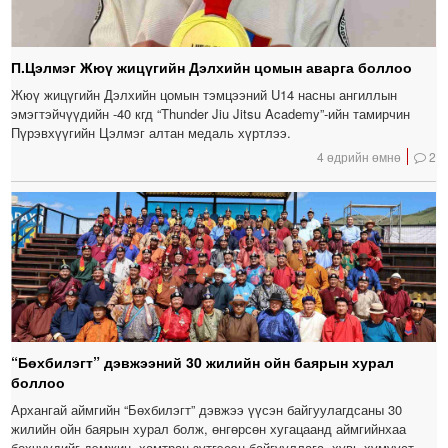
П.Цэлмэг Жюү жицүгийн Дэлхийн цомын аварга боллоо
Жюү жицүгийн Дэлхийн цомын тэмцээний U14 насны ангиллын
эмэгтэйчүүдийн -40 кгд “Thunder Jiu Jitsu Academy”-ийн тамирчин
Пүрэвхүүгийн Цэлмэг алтан медаль хүртлээ.
4 өдрийн өмнө
2
“Бөхбилэгт” дэвжээний 30 жилийн ойн баярын хурал
боллоо
Архангай аймгийн “Бөхбилэгт” дэвжээ үүсэн байгуулагдсаны 30
жилийн ойн баярын хурал болж, өнгөрсөн хугацаанд аймгийнхаа
бөхчүүдийг дэмжин, хамтран зүтгэсэн байгууллага, хувь хүмүүст