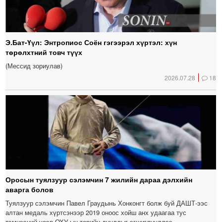
Э.Бат-Үүл: Энтропиос Соён гэгээрэл хүртэл: хүн
төрөлхтний товч түүх
(Мессид зориулав)
2026.07.28
18
Оросын туялзуур сэлэмчин 7 жилийн дараа дэлхийн
аварга болов
Туялзуур сэлэмчин Павел Граудынь Хонконгт болж буй ДАШТ-ээс
алтан медаль хүртсэнээр 2019 оноос хойш анх удаагаа тус
тэмцээний үеэр ОХУ-ын төрийн дууллыг эгшиглүүллээ.