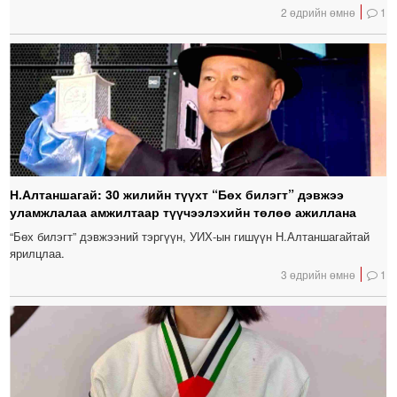
2 өдрийн өмнө
1
Н.Алтаншагай: 30 жилийн түүхт “Бөх билэгт” дэвжээ
уламжлалаа амжилтаар түүчээлэхийн төлөө ажиллана
“Бөх билэгт” дэвжээний тэргүүн, УИХ-ын гишүүн Н.Алтаншагайтай
ярилцлаа.
3 өдрийн өмнө
1