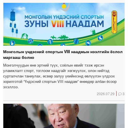
Монголын үндэсний спортын VIII наадмын нээлтийн ёслол
маргааш болно
Монголчуудын өнө эртний түүх, соёлын өвийг тээж ирсэн
уламжлалт спорт, тоглоом наадгайг хөгжүүлэх, олон нийтэд
сурталчлан таниулах, өсвөр залуу үеийнхэнд өвлүүлэн үлдээх
зорилготой “Үндэсний спортын VIII наадам” өнөөдөр албан ёсоор
эхэллээ.
2026.07.29
3