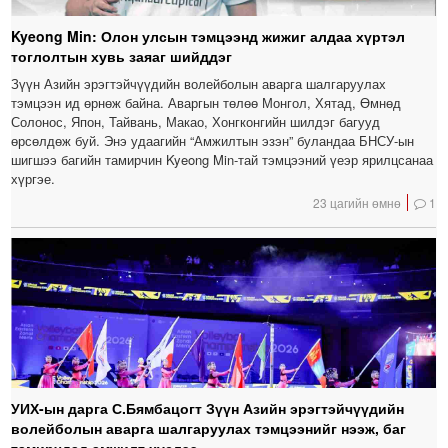
Kyeong Min: Олон улсын тэмцээнд жижиг алдаа хүртэл
тоглолтын хувь заяаг шийддэг
Зүүн Азийн эрэгтэйчүүдийн волейболын аварга шалгаруулах
тэмцээн ид өрнөж байна. Аваргын төлөө Монгол, Хятад, Өмнөд
Солонос, Япон, Тайвань, Макао, Хонгконгийн шилдэг багууд
өрсөлдөж буй. Энэ удаагийн “Амжилтын эзэн” буландаа БНСУ-ын
шигшээ багийн тамирчин Kyeong Min-тай тэмцээний үеэр ярилцсанаа
хүргэе.
23 цагийн өмнө
1
УИХ-ын дарга С.Бямбацогт Зүүн Азийн эрэгтэйчүүдийн
волейболын аварга шалгаруулах тэмцээнийг нээж, баг