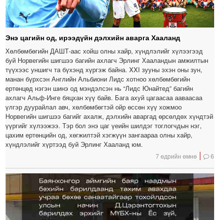
Энэ цагийн од, ирээдүйн дэлхийн аварга Хааланд
Хөлбөмбөгийн ДАШТ-аас хойш олны хайр, хүндлэлийг хүлээгээд
буй Норвегийн шигшээ багийн ахлагч Эрлинг Хааландын амжилтын
түүхээс уншигч та бүхэнд хүргэж байна. XXI зууны эхэн оны зун,
манан бүрхсэн Английн Альбиони Лидс хотноо хөлбөмбөгийн
ертөнцөд нэгэн шинэ од мэндэлсэн нь “Лидс Юнайтед” багийн
ахлагч Альф-Инге бяцхан хүү байв. Бага ахуй цагаасаа ааваасаа
үлгэр дуурайлал авч, хөлбөмбөгтэй ойр өссөн хүү хожмоо
Норвегийн шигшээ багийг ахалж, дэлхийн аваргад өрсөлдөх хүндтэй
үүргийг хүлээжээ. Тэр бол энэ цаг үеийн шилдэг тоглогчдын нэг,
цахим ертөнцийн од, хөгжилтэй хэгжүүн зангаараа олны хайр,
хүндлэлийг хүртээд буй Эрлинг Хааланд юм.
7 өдрийн өмнө
6