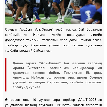
Саудын Арабын “Аль-Хилал” клубт тоглож буй Бразилын
хөлбөмбөгчин Неймар Азийн аваргуудын лигийн
дөрөвдүгээр тойргийн тоглолтын үеэр дахин гэмтэл авчээ.
Тэрбээр хүнд бэртлийн улмаас жил гаруйн хугацаанд
талбайд гараагүй байсан юм.
Даваа гарагт “Аль-Хилал” баг өөрийн талбайд
Ираны "Эстеглал" багийг 3:0 харьцаагаар ил
давамгай хожсон байна. Тоглолтын 58 дахь
минутанд Неймар сэлгээгээр орж ирсэн боловч
удалгүй хөлөндөө бэртэл авч, талбайг орхихоос
аргагүйд хүрчээ.
Өнгөрсөн оны 10 дугаар сард тэрбээр ДАШТ-2026-ын
урьдчилсан шатанд Уругвайн шигшээтэй хийсэн тоглолтын