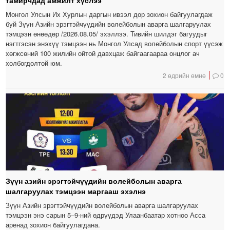
тамирчдад амжилт хүслээ
Монгол Улсын Их Хурлын даргын ивээл дор зохион байгуулагдаж
буй Зүүн Азийн эрэгтэйчүүдийн волейболын аварга шалгаруулах
тэмцээн өнөөдөр /2026.08.05/ эхэллээ. Тивийн шилдэг багуудыг
нэгтгэсэн энэхүү тэмцээн нь Монгол Улсад волейболын спорт үүсэж
хөгжсөний 100 жилийн ойтой давхцаж байгаагаараа онцлог ач
холбогдолтой юм.
2 өдрийн өмнө
0
Зүүн азийн эрэгтэйчүүдийн волейболын аварга
шалгаруулах тэмцээн маргааш эхэлнэ
Зүүн Азийн эрэгтэйчүүдийн волейболын аварга шалгаруулах
тэмцээн энэ сарын 5–9-ний өдрүүдэд Улаанбаатар хотноо Асса
аренад зохион байгуулагдана.