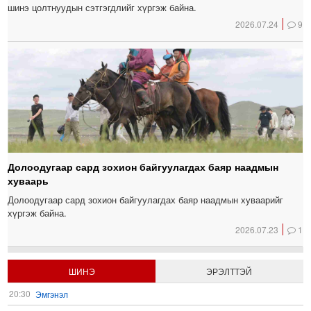
шинэ цолтнуудын сэтгэгдлийг хүргэж байна.
2026.07.24
9
Долоодугаар сард зохион байгуулагдах баяр наадмын
хуваарь
Долоодугаар сард зохион байгуулагдах баяр наадмын хуваарийг
хүргэж байна.
2026.07.23
1
ШИНЭ
ЭРЭЛТТЭЙ
20:30
Эмгэнэл