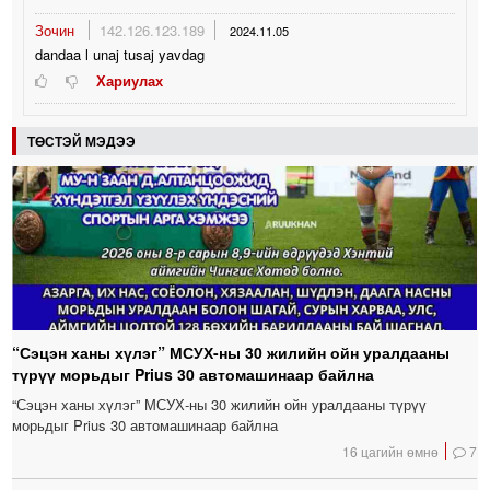
Зочин
142.126.123.189
2024.11.05
dandaa l unaj tusaj yavdag
Хариулах
ТӨСТЭЙ МЭДЭЭ
“Сэцэн ханы хүлэг” МСУХ-ны 30 жилийн ойн уралдааны
түрүү морьдыг Prius 30 автомашинаар байлна
“Сэцэн ханы хүлэг” МСУХ-ны 30 жилийн ойн уралдааны түрүү
морьдыг Prius 30 автомашинаар байлна
16 цагийн өмнө
7