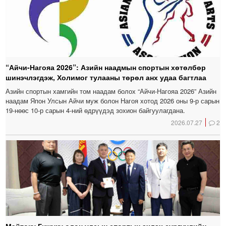
“Айчи-Нагояа 2026”: Азийн наадмын спортын хөтөлбөр
шинэчлэгдэж, Холимог тулааны төрөл анх удаа багтлаа
Азийн спортын хамгийн том наадам болох “Айчи-Нагояа 2026” Азийн
наадам Япон Улсын Айчи муж болон Нагоя хотод 2026 оны 9-р сарын
19-нөөс 10-р сарын 4-ний өдрүүдэд зохион байгуулагдана.
2026.07.27
2