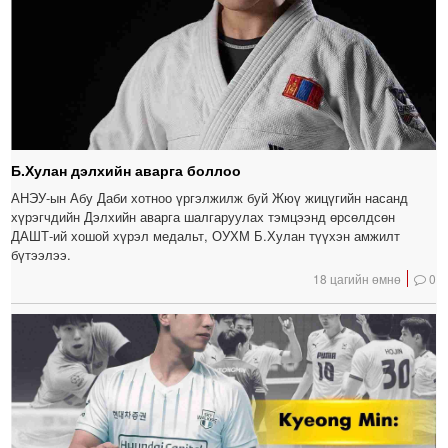
Б.Хулан дэлхийн аварга боллоо
АНЭУ-ын Абу Даби хотноо үргэлжилж буй Жюү жицүгийн насанд
хүрэгчдийн Дэлхийн аварга шалгаруулах тэмцээнд өрсөлдсөн
ДАШТ-ий хошой хүрэл медальт, ОУХМ Б.Хулан түүхэн амжилт
бүтээлээ.
18 цагийн өмнө
0