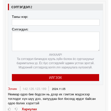
СЭТГЭГДЭЛ
2
Таны нэр:
Сэтгэгдэл:
АНХААР!
Та сэтгэгдэл бичихдээ хууль зүйн болон ёс суртахууныг
баримтална уу. Ёс бус сэтгэгдлийг админ устгах эрхтэй.
Мэдээний сэтгэгдэлд sonin.mn хариуцлага хүлээхгүй.
ИЛГЭЭХ
Зочин
142.126.123.189
2024.11.05
Неимар одоо бие бодсон нь дээр иx гэмтэж мэдэxээр
тоглодог xүн шүү дээ, залуудаа бол босоод ирдэг байсан
одоо болиx xэрэгтэй
Хариулах