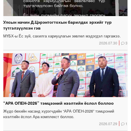
Улсын начин Д.Цэрэнтогтохын барилдах эрхийг түр
түтгэлзүүлсэн гэв
МҮБХ-ы Ёс зүй, сахилга хариуцлагын зөвлөл мэдэгдэл гаргажээ.
2026.07.30
3
“АРА ОПЕН-2026” тэмцээний нээлтийн ёслол боллоо
Жүдо бөхийн насанд хүрэгчдийн “АРА ОПЕН-2026” тэмцээний
нээлтийн ёслол Ара комплекст боллоо.
2026.07.29
1