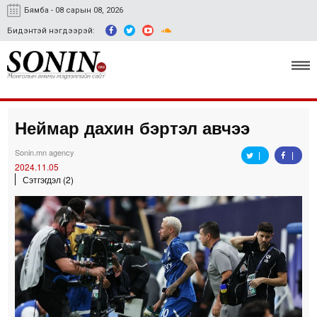
Бямба - 08 сарын 08, 2026
Бидэнтэй нэгдээрэй:
Неймар дахин бэртэл авчээ
Улс төр, эдийн засаг
Sonin.mn agency
Гэмт хэрэг
2024.11.05
Сэтгэгдэл (2)
Нийгэм, соёл
Спорт
Easy news