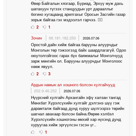
Өвөр Байгалын хязгаар, Буриад, Эрхүү муж дахь
шатахуун түгээх станцуудын урт дарааллыг
богино хугацаанд арилгахыг Оросын Засгийн газар
зорьж байгаа гэх мэдээлэл гарчээ. 🤦‍♀️
2
1
Зочин
66.181.182.250
2026.07.06
Оростой дайн хийж байгаа барууны алуурчдыг
Монголын төр тэжээгээд байх шаардлагагүй. Одоо
оюутолгойгоос гарах бүх баяжмалыг Монголчууд
зарж мөнгийн ол. Барууны алуурчдыг Монголоос
хөөж явуул.
2
3
Ардын намын ал хошного болсон хулгайчууд
202.9.46.252
2026.07.06
Нүүрсний хулгайч Архангайн эфү халзан тангад
Мөнхбат Хүрэлсүхийн хулгайг дэлгэнэ шүү гэж
дарамталж байгаад дунд хуруу шүлгээрээ төрийн
шагнал авахаар болсон байна.Өөрөө хэлбэл
Хүрэлсүхийн хошногоны өмхий хар нүхэнд дунд
хуруугаа хийж эргүүлсэн гэсэн үг..
1