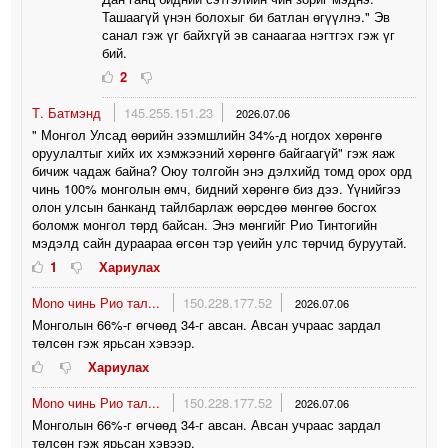
Ташаагүй үнэн болохыг би батлан өгүүлнэ." Эв
санал гэж үг байхгүй эв санаагаа нэгтгэх гэж үг
бий.
2
Т. Батмэнд
145.255.151.23
2026.07.06
" Монгол Улсад өөрийн эзэмшлийн 34%-д ногдох хөрөнгө
оруулалтыг хийх их хэмжээний хөрөнгө байгаагүй" гэж яаж
бичиж чадаж байна? Оюу толгойн энэ дэлхийд томд орох орд
чинь 100% монголын өмч, бидний хөрөнгө биз дээ. Үүнийгээ
олон улсын банканд тайлбарлаж өөрсдөө мөнгөө босгох
боломж монгол төрд байсан. Энэ мөнгийг Рио Тинтогийн
мэдэлд сайн дураараа өгсөн тэр үеийн улс төрчид буруутай.
1
Хариулах
Mono чинь Рио тал...
150.228.177.52
2026.07.06
Монголын 66%-г өгчөөд 34-г авсан. Авсан учраас зардал
төлсөн гэж ярьсан хэвээр.
Хариулах
Mono чинь Рио тал...
150.228.177.52
2026.07.06
Монголын 66%-г өгчөөд 34-г авсан. Авсан учраас зардал
төлсөн гэж ярьсан хэвээр.