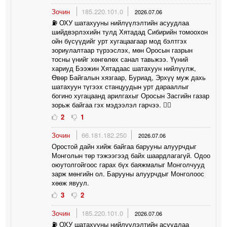
Зочин
185.220.101.0
2026.07.06
⛽️ ОХУ шатахууны нийлүүлэлтийн асуудлаа
шийдвэрлэхийн тулд Хятадад Сибирийн томоохон
ойн бүсүүдийг урт хугацаагаар мод бэлтгэх
зориулалтаар түрээслэх, мөн Оросын газрын
тосны үнийг хөнгөлөх санал тавьжээ. Үүний
хариуд Бээжин Хятадаас шатахуун нийлүүлж,
Өвөр Байгалын хязгаар, Буриад, Эрхүү муж дахь
шатахуун түгээх станцуудын урт дарааллыг
богино хугацаанд арилгахыг Оросын Засгийн газар
зорьж байгаа гэх мэдээлэл гарчээ. 🤦‍♀️
2
1
Зочин
66.181.182.250
2026.07.06
Оростой дайн хийж байгаа барууны алуурчдыг
Монголын төр тэжээгээд байх шаардлагагүй. Одоо
оюутолгойгоос гарах бүх баяжмалыг Монголчууд
зарж мөнгийн ол. Барууны алуурчдыг Монголоос
хөөж явуул.
3
2
Зочин
185.220.101.0
2026.07.06
⛽️ ОХУ шатахууны нийлүүлэлтийн асуудлаа