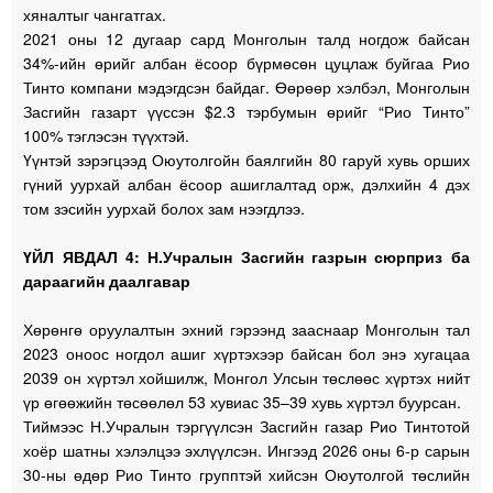
хяналтыг чангатгах.
2021 оны 12 дугаар сард Монголын талд ногдож байсан
34%-ийн өрийг албан ёсоор бүрмөсөн цуцлаж буйгаа Рио
Тинто компани мэдэгдсэн байдаг. Өөрөөр хэлбэл, Монголын
Засгийн газарт үүссэн $2.3 тэрбумын өрийг “Рио Тинто”
100% тэглэсэн түүхтэй.
Үүнтэй зэрэгцээд Оюутолгойн баялгийн 80 гаруй хувь орших
гүний уурхай албан ёсоор ашиглалтад орж, дэлхийн 4 дэх
том зэсийн уурхай болох зам нээгдлээ.
ҮЙЛ ЯВДАЛ 4: Н.Учралын Засгийн газрын сюрприз ба
дараагийн даалгавар
Хөрөнгө оруулалтын эхний гэрээнд зааснаар Монголын тал
2023 оноос ногдол ашиг хүртэхээр байсан бол энэ хугацаа
2039 он хүртэл хойшилж, Монгол Улсын төслөөс хүртэх нийт
үр өгөөжийн төсөөлөл 53 хувиас 35–39 хувь хүртэл буурсан.
Тиймээс Н.Учралын тэргүүлсэн Засгийн газар Рио Тинтотой
хоёр шатны хэлэлцээ эхлүүлсэн. Ингээд 2026 оны 6-р сарын
30-ны өдөр Рио Тинто групптэй хийсэн Оюутолгой төслийн