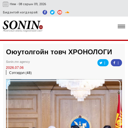
Ням - 08 сарын 09, 2026
Бидэнтэй нэгдээрэй:
Оюутолгойн товч ХРОНОЛОГИ
Улс төр, эдийн засаг
Sonin.mn agency
Гэмт хэрэг
2026.07.06
Сэтгэгдэл (48)
Нийгэм, соёл
Спорт
Easy news