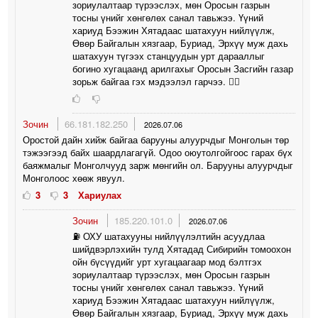
зориулалтаар түрээслэх, мөн Оросын газрын
тосны үнийг хөнгөлөх санал тавьжээ. Үүний
хариуд Бээжин Хятадаас шатахуун нийлүүлж,
Өвөр Байгалын хязгаар, Буриад, Эрхүү муж дахь
шатахуун түгээх станцуудын урт дарааллыг
богино хугацаанд арилгахыг Оросын Засгийн газар
зорьж байгаа гэх мэдээлэл гарчээ. 🤦‍♀️
Зочин
66.181.182.250
2026.07.06
Оростой дайн хийж байгаа барууны алуурчдыг Монголын төр
тэжээгээд байх шаардлагагүй. Одоо оюутолгойгоос гарах бүх
баяжмалыг Монголчууд зарж мөнгийн ол. Барууны алуурчдыг
Монголоос хөөж явуул.
3
3
Хариулах
Зочин
185.220.101.0
2026.07.06
⛽️ ОХУ шатахууны нийлүүлэлтийн асуудлаа
шийдвэрлэхийн тулд Хятадад Сибирийн томоохон
ойн бүсүүдийг урт хугацаагаар мод бэлтгэх
зориулалтаар түрээслэх, мөн Оросын газрын
тосны үнийг хөнгөлөх санал тавьжээ. Үүний
хариуд Бээжин Хятадаас шатахуун нийлүүлж,
Өвөр Байгалын хязгаар, Буриад, Эрхүү муж дахь