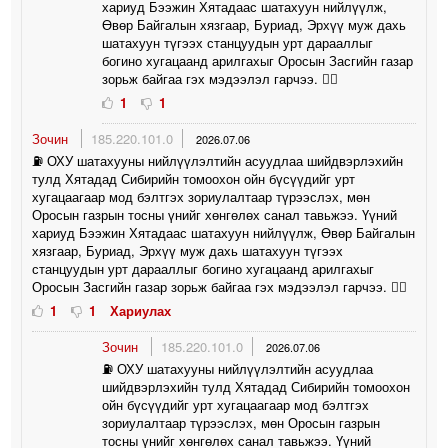
хариуд Бээжин Хятадаас шатахуун нийлүүлж,
Өвөр Байгалын хязгаар, Буриад, Эрхүү муж дахь
шатахуун түгээх станцуудын урт дарааллыг
богино хугацаанд арилгахыг Оросын Засгийн газар
зорьж байгаа гэх мэдээлэл гарчээ. 🤦‍♀️
1
1
Зочин
185.220.101.0
2026.07.06
⛽️ ОХУ шатахууны нийлүүлэлтийн асуудлаа шийдвэрлэхийн
тулд Хятадад Сибирийн томоохон ойн бүсүүдийг урт
хугацаагаар мод бэлтгэх зориулалтаар түрээслэх, мөн
Оросын газрын тосны үнийг хөнгөлөх санал тавьжээ. Үүний
хариуд Бээжин Хятадаас шатахуун нийлүүлж, Өвөр Байгалын
хязгаар, Буриад, Эрхүү муж дахь шатахуун түгээх
станцуудын урт дарааллыг богино хугацаанд арилгахыг
Оросын Засгийн газар зорьж байгаа гэх мэдээлэл гарчээ. 🤦‍♀️
1
1
Хариулах
Зочин
185.220.101.0
2026.07.06
⛽️ ОХУ шатахууны нийлүүлэлтийн асуудлаа
шийдвэрлэхийн тулд Хятадад Сибирийн томоохон
ойн бүсүүдийг урт хугацаагаар мод бэлтгэх
зориулалтаар түрээслэх, мөн Оросын газрын
тосны үнийг хөнгөлөх санал тавьжээ. Үүний