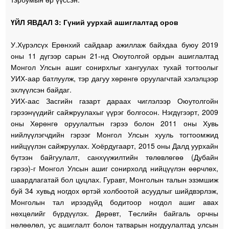
ҮЙЛ ЯВДАЛ 3: Гүний уурхай ашиглалтад оров
У.Хүрэлсүх Ерөнхий сайдаар ажиллаж байхдаа буюу 2019
оны 11 дүгээр сарын 21-нд Оюутолгой ордын ашиглалтад
Монгол Улсын ашиг сонирхлыг хангуулах тухай тогтоолыг
УИХ-аар батлуулж, тэр дагуу хөрөнгө оруулагчтай хэлэлцээр
эхлүүлсэн байдаг.
УИХ-аас Засгийн газарт дараах чиглэлээр Оюутолгойн
гэрээнүүдийг сайжруулахыг үүрэг болгосон. Нэгдүгээрт, 2009
оны Хөрөнгө оруулалтын гэрээ болон 2011 оны Хувь
нийлүүлэгчдийн гэрээг Монгол Улсын хууль тогтоомжид
нийцүүлэн сайжруулах. Хоёрдугаарт, 2015 оны Далд уурхайн
бүтээн байгуулалт, санхүүжилтийн төлөвлөгөө (Дубайн
гэрээ)-г Монгол Улсын ашиг сонирхолд нийцүүлэн өөрчлөх,
шаардлагатай бол цуцлах. Гуравт, Монголын талын эзэмшиж
буй 34 хувьд ногдох өртэй холбоотой асуудлыг шийдвэрлэж,
Монголын тал ирээдүйд бодитоор ногдол ашиг авах
нөхцөлийг бүрдүүлэх. Дөрөвт, Төслийн байгаль орчны
нөлөөлөл, ус ашиглалт болон татварын ногдуулалтад улсын