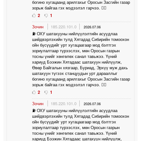
богино хугацаанд арилгахыг Оросын Засгийн газар
зорьж байгаа гэх мэдээлэл гарчээ. 🤦‍♀️
2
1
Зочин
185.220.101.0
2026.07.06
⛽️ ОХУ шатахууны нийлүүлэлтийн асуудлаа
шийдвэрлэхийн тулд Хятадад Сибирийн томоохон
ойн бүсүүдийг урт хугацаагаар мод бэлтгэх
зориулалтаар түрээслэх, мөн Оросын газрын
тосны үнийг хөнгөлөх санал тавьжээ. Үүний
хариуд Бээжин Хятадаас шатахуун нийлүүлж,
Өвөр Байгалын хязгаар, Буриад, Эрхүү муж дахь
шатахуун түгээх станцуудын урт дарааллыг
богино хугацаанд арилгахыг Оросын Засгийн газар
зорьж байгаа гэх мэдээлэл гарчээ. 🤦‍♀️
2
1
Зочин
185.220.101.0
2026.07.06
⛽️ ОХУ шатахууны нийлүүлэлтийн асуудлаа
шийдвэрлэхийн тулд Хятадад Сибирийн томоохон
ойн бүсүүдийг урт хугацаагаар мод бэлтгэх
зориулалтаар түрээслэх, мөн Оросын газрын
тосны үнийг хөнгөлөх санал тавьжээ. Үүний
хариуд Бээжин Хятадаас шатахуун нийлүүлж,