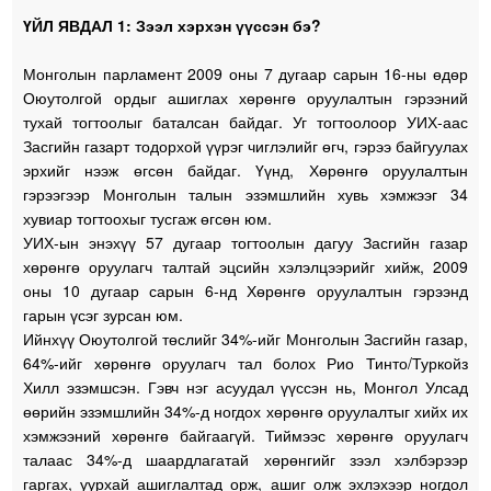
ҮЙЛ ЯВДАЛ 1: Зээл хэрхэн үүссэн бэ?
Монголын парламент 2009 оны 7 дугаар сарын 16-ны өдөр
Оюутолгой ордыг ашиглах хөрөнгө оруулалтын гэрээний
тухай тогтоолыг баталсан байдаг. Уг тогтоолоор УИХ-аас
Засгийн газарт тодорхой үүрэг чиглэлийг өгч, гэрээ байгуулах
эрхийг нээж өгсөн байдаг. Үүнд, Хөрөнгө оруулалтын
гэрээгээр Монголын талын эзэмшлийн хувь хэмжээг 34
хувиар тогтоохыг тусгаж өгсөн юм.
УИХ-ын энэхүү 57 дугаар тогтоолын дагуу Засгийн газар
хөрөнгө оруулагч талтай эцсийн хэлэлцээрийг хийж, 2009
оны 10 дугаар сарын 6-нд Хөрөнгө оруулалтын гэрээнд
гарын үсэг зурсан юм.
Ийнхүү Оюутолгой төслийг 34%-ийг Монголын Засгийн газар,
64%-ийг хөрөнгө оруулагч тал болох Рио Тинто/Туркойз
Хилл эзэмшсэн. Гэвч нэг асуудал үүссэн нь, Монгол Улсад
өөрийн эзэмшлийн 34%-д ногдох хөрөнгө оруулалтыг хийх их
хэмжээний хөрөнгө байгаагүй. Тиймээс хөрөнгө оруулагч
талаас 34%-д шаардлагатай хөрөнгийг зээл хэлбэрээр
гаргах, уурхай ашиглалтад орж, ашиг олж эхлэхээр ногдол