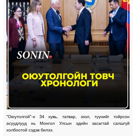
"Оюутолгой"-н 34 хувь, татвар, зээл, түүнийг тойрсон
асуудлууд нь Монгол Улсын эдийн засагтай салшгүй
холбоотой сэдэв билээ.