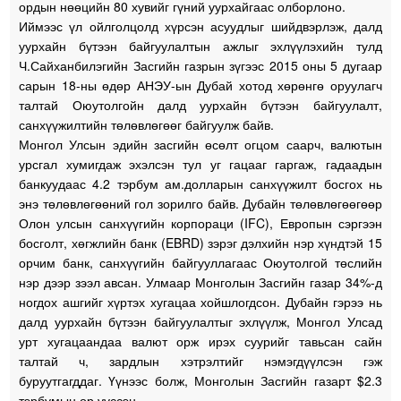
ордын нөөцийн 80 хувийг гүний уурхайгаас олборлоно.
Иймээс үл ойлголцолд хүрсэн асуудлыг шийдвэрлэж, далд
уурхайн бүтээн байгуулалтын ажлыг эхлүүлэхийн тулд
Ч.Сайханбилэгийн Засгийн газрын зүгээс 2015 оны 5 дугаар
сарын 18-ны өдөр АНЭУ-ын Дубай хотод хөрөнгө оруулагч
талтай Оюутолгойн далд уурхайн бүтээн байгуулалт,
санхүүжилтийн төлөвлөгөөг байгуулж байв.
Монгол Улсын эдийн засгийн өсөлт огцом саарч, валютын
урсгал хумигдаж эхэлсэн тул уг гацааг гаргаж, гадаадын
банкуудаас 4.2 тэрбум ам.долларын санхүүжилт босгох нь
энэ төлөвлөгөөний гол зорилго байв. Дубайн төлөвлөгөөгөөр
Олон улсын санхүүгийн корпораци (IFC), Европын сэргээн
босголт, хөгжлийн банк (EBRD) зэрэг дэлхийн нэр хүндтэй 15
орчим банк, санхүүгийн байгууллагаас Оюутолгой төслийн
нэр дээр зээл авсан. Улмаар Монголын Засгийн газар 34%-д
ногдох ашгийг хүртэх хугацаа хойшлогдсон. Дубайн гэрээ нь
далд уурхайн бүтээн байгуулалтыг эхлүүлж, Монгол Улсад
урт хугацаандаа валют орж ирэх суурийг тавьсан сайн
талтай ч, зардлын хэтрэлтийг нэмэгдүүлсэн гэж
буруутгагддаг. Үүнээс болж, Монголын Засгийн газарт $2.3
тэрбумын өр үүссэн.