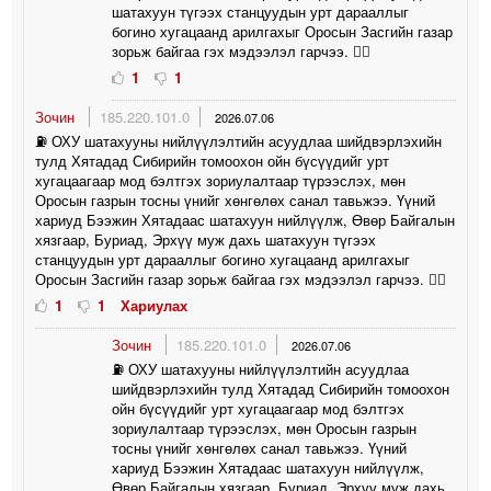
шатахуун түгээх станцуудын урт дарааллыг
богино хугацаанд арилгахыг Оросын Засгийн газар
зорьж байгаа гэх мэдээлэл гарчээ. 🤦‍♀️
1
1
Зочин
185.220.101.0
2026.07.06
⛽️ ОХУ шатахууны нийлүүлэлтийн асуудлаа шийдвэрлэхийн
тулд Хятадад Сибирийн томоохон ойн бүсүүдийг урт
хугацаагаар мод бэлтгэх зориулалтаар түрээслэх, мөн
Оросын газрын тосны үнийг хөнгөлөх санал тавьжээ. Үүний
хариуд Бээжин Хятадаас шатахуун нийлүүлж, Өвөр Байгалын
хязгаар, Буриад, Эрхүү муж дахь шатахуун түгээх
станцуудын урт дарааллыг богино хугацаанд арилгахыг
Оросын Засгийн газар зорьж байгаа гэх мэдээлэл гарчээ. 🤦‍♀️
1
1
Хариулах
Зочин
185.220.101.0
2026.07.06
⛽️ ОХУ шатахууны нийлүүлэлтийн асуудлаа
шийдвэрлэхийн тулд Хятадад Сибирийн томоохон
ойн бүсүүдийг урт хугацаагаар мод бэлтгэх
зориулалтаар түрээслэх, мөн Оросын газрын
тосны үнийг хөнгөлөх санал тавьжээ. Үүний
хариуд Бээжин Хятадаас шатахуун нийлүүлж,
Өвөр Байгалын хязгаар, Буриад, Эрхүү муж дахь