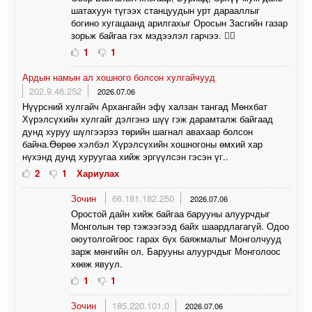
шатахуун түгээх станцуудын урт дарааллыг
богино хугацаанд арилгахыг Оросын Засгийн газар
зорьж байгаа гэх мэдээлэл гарчээ. 🤦‍♀️
1
1
Ардын намын ал хошного болсон хулгайчууд
202.9.46.252
2026.07.06
Нүүрсний хулгайч Архангайн эфү халзан тангад Мөнхбат
Хүрэлсүхийн хулгайг дэлгэнэ шүү гэж дарамталж байгаад
дунд хуруу шүлгээрээ төрийн шагнал авахаар болсон
байна.Өөрөө хэлбэл Хүрэлсүхийн хошногоны өмхий хар
нүхэнд дунд хуруугаа хийж эргүүлсэн гэсэн үг..
2
1
Хариулах
Зочин
66.181.182.250
2026.07.06
Оростой дайн хийж байгаа барууны алуурчдыг
Монголын төр тэжээгээд байх шаардлагагүй. Одоо
оюутолгойгоос гарах бүх баяжмалыг Монголчууд
зарж мөнгийн ол. Барууны алуурчдыг Монголоос
хөөж явуул.
1
1
Зочин
185.220.101.0
2026.07.06