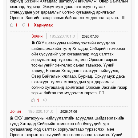
хариуд Бээжин Хятадаас шатахуун нийлүүлж, Өвөр Байгалын
хязгаар, Буриад, Эрхүү муж дахь шатахуун түгээх
станцуудын урт дарааллыг богино хугацаанд арилгахыг
Оросын Засгийн газар зорьж байгаа гэх мэдээлэл гарчээ. 🤦‍♀️
1
1
Хариулах
Зочин
185.220.101.0
2026.07.06
⛽️ ОХУ шатахууны нийлүүлэлтийн асуудлаа
шийдвэрлэхийн тулд Хятадад Сибирийн томоохон
ойн бүсүүдийг урт хугацаагаар мод бэлтгэх
зориулалтаар түрээслэх, мөн Оросын газрын
тосны үнийг хөнгөлөх санал тавьжээ. Үүний
хариуд Бээжин Хятадаас шатахуун нийлүүлж,
Өвөр Байгалын хязгаар, Буриад, Эрхүү муж дахь
шатахуун түгээх станцуудын урт дарааллыг
богино хугацаанд арилгахыг Оросын Засгийн газар
зорьж байгаа гэх мэдээлэл гарчээ. 🤦‍♀️
1
Зочин
185.220.101.0
2026.07.06
⛽️ ОХУ шатахууны нийлүүлэлтийн асуудлаа шийдвэрлэхийн
тулд Хятадад Сибирийн томоохон ойн бүсүүдийг урт
хугацаагаар мод бэлтгэх зориулалтаар түрээслэх, мөн
Оросын газрын тосны үнийг хөнгөлөх санал тавьжээ. Үүний