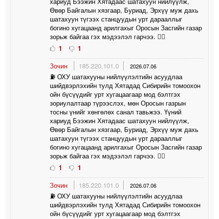
хариуд Бээжин Хятадаас шатахуун нийлүүлж,
Өвөр Байгалын хязгаар, Буриад, Эрхүү муж дахь
шатахуун түгээх станцуудын урт дарааллыг
богино хугацаанд арилгахыг Оросын Засгийн газар
зорьж байгаа гэх мэдээлэл гарчээ. 🤦‍♀️
1
1
Зочин
185.220.101.0
2026.07.06
⛽️ ОХУ шатахууны нийлүүлэлтийн асуудлаа
шийдвэрлэхийн тулд Хятадад Сибирийн томоохон
ойн бүсүүдийг урт хугацаагаар мод бэлтгэх
зориулалтаар түрээслэх, мөн Оросын газрын
тосны үнийг хөнгөлөх санал тавьжээ. Үүний
хариуд Бээжин Хятадаас шатахуун нийлүүлж,
Өвөр Байгалын хязгаар, Буриад, Эрхүү муж дахь
шатахуун түгээх станцуудын урт дарааллыг
богино хугацаанд арилгахыг Оросын Засгийн газар
зорьж байгаа гэх мэдээлэл гарчээ. 🤦‍♀️
1
1
Зочин
185.220.101.0
2026.07.06
⛽️ ОХУ шатахууны нийлүүлэлтийн асуудлаа
шийдвэрлэхийн тулд Хятадад Сибирийн томоохон
ойн бүсүүдийг урт хугацаагаар мод бэлтгэх