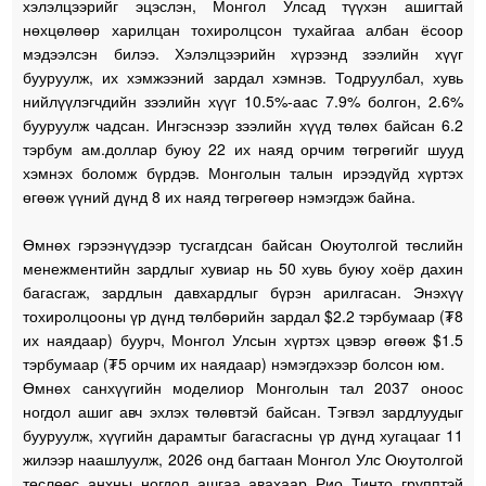
хэлэлцээрийг эцэслэн, Монгол Улсад түүхэн ашигтай
нөхцөлөөр харилцан тохиролцсон тухайгаа албан ёсоор
мэдээлсэн билээ. Хэлэлцээрийн хүрээнд зээлийн хүүг
бууруулж, их хэмжээний зардал хэмнэв. Тодруулбал, хувь
нийлүүлэгчдийн зээлийн хүүг 10.5%-аас 7.9% болгон, 2.6%
бууруулж чадсан. Ингэснээр зээлийн хүүд төлөх байсан 6.2
тэрбум ам.доллар буюу 22 их наяд орчим төгрөгийг шууд
хэмнэх боломж бүрдэв. Монголын талын ирээдүйд хүртэх
өгөөж үүний дүнд 8 их наяд төгрөгөөр нэмэгдэж байна.
Өмнөх гэрээнүүдээр тусгагдсан байсан Оюутолгой төслийн
менежментийн зардлыг хувиар нь 50 хувь буюу хоёр дахин
багасгаж, зардлын давхардлыг бүрэн арилгасан. Энэхүү
тохиролцооны үр дүнд төлбөрийн зардал $2.2 тэрбумаар (₮8
их наядаар) буурч, Монгол Улсын хүртэх цэвэр өгөөж $1.5
тэрбумаар (₮5 орчим их наядаар) нэмэгдэхээр болсон юм.
Өмнөх санхүүгийн моделиор Монголын тал 2037 оноос
ногдол ашиг авч эхлэх төлөвтэй байсан. Тэгвэл зардлуудыг
бууруулж, хүүгийн дарамтыг багасгасны үр дүнд хугацааг 11
жилээр наашлуулж, 2026 онд багтаан Монгол Улс Оюутолгой
төслөөс анхны ногдол ашгаа авахаар Рио Тинто групптэй