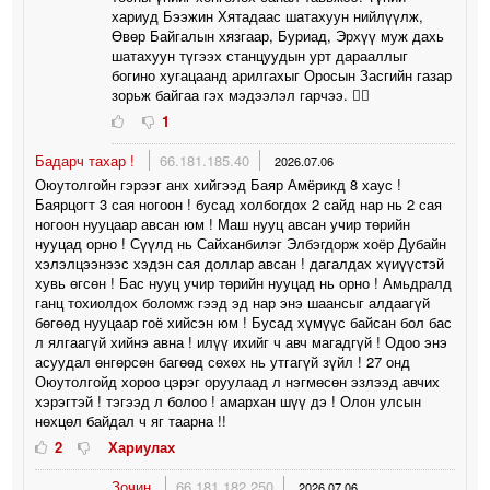
хариуд Бээжин Хятадаас шатахуун нийлүүлж,
Өвөр Байгалын хязгаар, Буриад, Эрхүү муж дахь
шатахуун түгээх станцуудын урт дарааллыг
богино хугацаанд арилгахыг Оросын Засгийн газар
зорьж байгаа гэх мэдээлэл гарчээ. 🤦‍♀️
1
Бадарч тахар !
66.181.185.40
2026.07.06
Оюутолгойн гэрээг анх хийгээд Баяр Амёрикд 8 хаус !
Баярцогт 3 сая ногоон ! бусад холбогдох 2 сайд нар нь 2 сая
ногоон нууцаар авсан юм ! Маш нууц авсан учир төрийн
нууцад орно ! Сүүлд нь Сайханбилэг Элбэгдорж хоёр Дубайн
хэлэлцээнээс хэдэн сая доллар авсан ! дагалдах хүиүүстэй
хувь өгсөн ! Бас нууц учир төрийн нууцад нь орно ! Амьдралд
ганц тохиолдох боломж гээд эд нар энэ шаансыг алдаагүй
бөгөөд нууцаар гоё хийсэн юм ! Бусад хүмүүс байсан бол бас
л ялгаагүй хийнэ авна ! илүү ихийг ч авч магадгүй ! Одоо энэ
асуудал өнгөрсөн багөөд сөхөх нь утгагүй зүйл ! 27 онд
Оюутолгойд хороо цэрэг оруулаад л нэгмөсөн эзлээд авчих
хэрэгтэй ! тэгээд л болоо ! амархан шүү дэ ! Олон улсын
нөхцөл байдал ч яг таарна !!
2
Хариулах
Зочин
66.181.182.250
2026.07.06