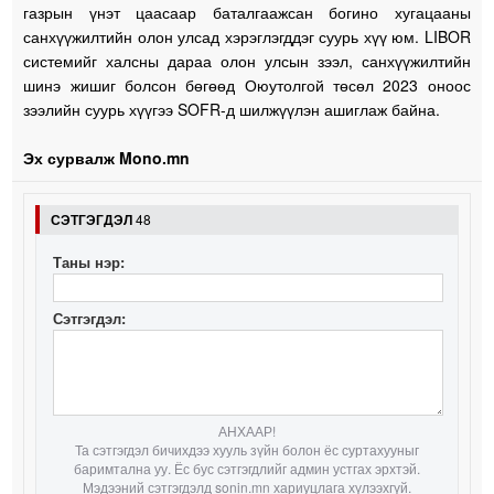
газрын үнэт цаасаар баталгаажсан богино хугацааны
санхүүжилтийн олон улсад хэрэглэгддэг суурь хүү юм. LIBOR
системийг халсны дараа олон улсын зээл, санхүүжилтийн
шинэ жишиг болсон бөгөөд Оюутолгой төсөл 2023 оноос
зээлийн суурь хүүгээ SOFR-д шилжүүлэн ашиглаж байна.
Эх сурвалж Mono.mn
СЭТГЭГДЭЛ
48
Таны нэр:
Сэтгэгдэл:
АНХААР!
Та сэтгэгдэл бичихдээ хууль зүйн болон ёс суртахууныг
баримтална уу. Ёс бус сэтгэгдлийг админ устгах эрхтэй.
Мэдээний сэтгэгдэлд sonin.mn хариуцлага хүлээхгүй.