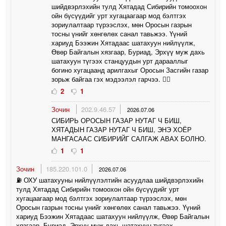
шийдвэрлэхийн тулд Хятадад Сибирийн томоохон
ойн бүсүүдийг урт хугацаагаар мод бэлтгэх
зориулалтаар түрээслэх, мөн Оросын газрын
тосны үнийг хөнгөлөх санал тавьжээ. Үүний
хариуд Бээжин Хятадаас шатахуун нийлүүлж,
Өвөр Байгалын хязгаар, Буриад, Эрхүү муж дахь
шатахуун түгээх станцуудын урт дарааллыг
богино хугацаанд арилгахыг Оросын Засгийн газар
зорьж байгаа гэх мэдээлэл гарчээ. 🤦‍♀️
2
1
Зочин
202.9.46.57
2026.07.06
СИБИРЬ ОРОСЫН ГАЗАР НУТАГ Ч БИШ,
ХЯТАДЫН ГАЗАР НУТАГ Ч БИШ, ЭНЭ ХОЁР
МАНГАСААС СИБИРИЙГ САЛГАЖ АВАХ БОЛНО.
1
1
Зочин
185.220.101.0
2026.07.06
⛽️ ОХУ шатахууны нийлүүлэлтийн асуудлаа шийдвэрлэхийн
тулд Хятадад Сибирийн томоохон ойн бүсүүдийг урт
хугацаагаар мод бэлтгэх зориулалтаар түрээслэх, мөн
Оросын газрын тосны үнийг хөнгөлөх санал тавьжээ. Үүний
хариуд Бээжин Хятадаас шатахуун нийлүүлж, Өвөр Байгалын
хязгаар, Буриад, Эрхүү муж дахь шатахуун түгээх