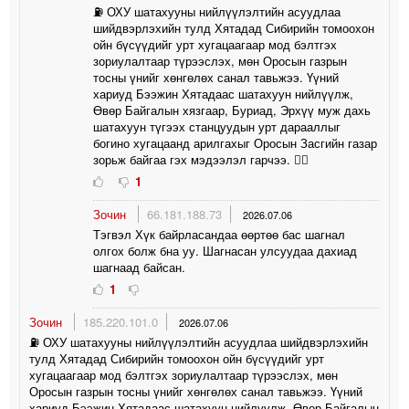
⛽️ ОХУ шатахууны нийлүүлэлтийн асуудлаа
шийдвэрлэхийн тулд Хятадад Сибирийн томоохон
ойн бүсүүдийг урт хугацаагаар мод бэлтгэх
зориулалтаар түрээслэх, мөн Оросын газрын
тосны үнийг хөнгөлөх санал тавьжээ. Үүний
хариуд Бээжин Хятадаас шатахуун нийлүүлж,
Өвөр Байгалын хязгаар, Буриад, Эрхүү муж дахь
шатахуун түгээх станцуудын урт дарааллыг
богино хугацаанд арилгахыг Оросын Засгийн газар
зорьж байгаа гэх мэдээлэл гарчээ. 🤦‍♀️
1
Зочин
66.181.188.73
2026.07.06
Тэгвэл Хүк байрласандаа өөртөө бас шагнал
олгох болж бна уу. Шагнасан улсуудаа дахиад
шагнаад байсан.
1
Зочин
185.220.101.0
2026.07.06
⛽️ ОХУ шатахууны нийлүүлэлтийн асуудлаа шийдвэрлэхийн
тулд Хятадад Сибирийн томоохон ойн бүсүүдийг урт
хугацаагаар мод бэлтгэх зориулалтаар түрээслэх, мөн
Оросын газрын тосны үнийг хөнгөлөх санал тавьжээ. Үүний
хариуд Бээжин Хятадаас шатахуун нийлүүлж, Өвөр Байгалын