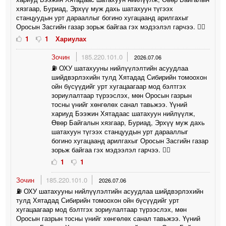
хязгаар, Буриад, Эрхүү муж дахь шатахуун түгээх
станцуудын урт дарааллыг богино хугацаанд арилгахыг
Оросын Засгийн газар зорьж байгаа гэх мэдээлэл гарчээ. 🤦‍♀️
1
1
Хариулах
Зочин
185.220.101.0
2026.07.06
⛽️ ОХУ шатахууны нийлүүлэлтийн асуудлаа
шийдвэрлэхийн тулд Хятадад Сибирийн томоохон
ойн бүсүүдийг урт хугацаагаар мод бэлтгэх
зориулалтаар түрээслэх, мөн Оросын газрын
тосны үнийг хөнгөлөх санал тавьжээ. Үүний
хариуд Бээжин Хятадаас шатахуун нийлүүлж,
Өвөр Байгалын хязгаар, Буриад, Эрхүү муж дахь
шатахуун түгээх станцуудын урт дарааллыг
богино хугацаанд арилгахыг Оросын Засгийн газар
зорьж байгаа гэх мэдээлэл гарчээ. 🤦‍♀️
1
1
Зочин
185.220.101.0
2026.07.06
⛽️ ОХУ шатахууны нийлүүлэлтийн асуудлаа шийдвэрлэхийн
тулд Хятадад Сибирийн томоохон ойн бүсүүдийг урт
хугацаагаар мод бэлтгэх зориулалтаар түрээслэх, мөн
Оросын газрын тосны үнийг хөнгөлөх санал тавьжээ. Үүний