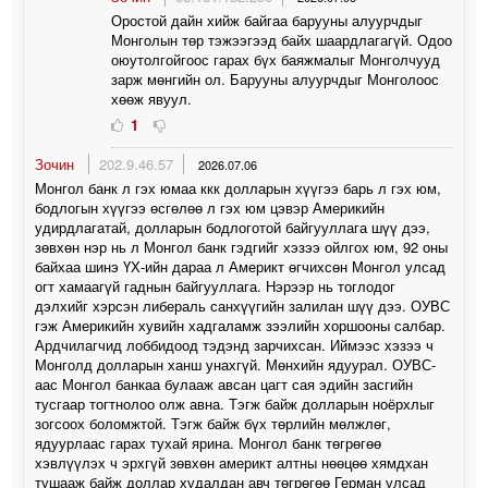
Оростой дайн хийж байгаа барууны алуурчдыг
Монголын төр тэжээгээд байх шаардлагагүй. Одоо
оюутолгойгоос гарах бүх баяжмалыг Монголчууд
зарж мөнгийн ол. Барууны алуурчдыг Монголоос
хөөж явуул.
1
Зочин
202.9.46.57
2026.07.06
Монгол банк л гэх юмаа ккк долларын хүүгээ барь л гэх юм,
бодлогын хүүгээ өсгөлөө л гэх юм цэвэр Америкийн
удирдлагатай, долларын бодлоготой байгууллага шүү дээ,
зөвхөн нэр нь л Монгол банк гэдгийг хэзээ ойлгох юм, 92 оны
байхаа шинэ ҮХ-ийн дараа л Америкт өгчихсөн Монгол улсад
огт хамаагүй гаднын байгууллага. Нэрээр нь тоглодог
дэлхийг хэрсэн либераль санхүүгийн залилан шүү дээ. ОУВС
гэж Америкийн хувийн хадгаламж зээлийн хоршооны салбар.
Ардчилагчид лоббидоод тэдэнд зарчихсан. Иймээс хэзээ ч
Монголд долларын ханш унахгүй. Мөнхийн ядуурал. ОУВС-
аас Монгол банкаа булааж авсан цагт сая эдийн засгийн
тусгаар тогтнолоо олж авна. Тэгж байж долларын ноёрхлыг
зогсоох боломжтой. Тэгж байж бүх төрлийн мөлжлөг,
ядуурлаас гарах тухай ярина. Монгол банк төгрөгөө
хэвлүүлэх ч эрхгүй зөвхөн америкт алтны нөөцөө хямдхан
тушааж байж доллар худалдан авч төгрөгөө Герман улсад