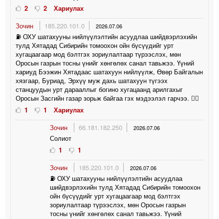
2
2
Хариулах
Зочин
185.220.101.0
2026.07.06
⛽️ ОХУ шатахууны нийлүүлэлтийн асуудлаа шийдвэрлэхийн
тулд Хятадад Сибирийн томоохон ойн бүсүүдийг урт
хугацаагаар мод бэлтгэх зориулалтаар түрээслэх, мөн
Оросын газрын тосны үнийг хөнгөлөх санал тавьжээ. Үүний
хариуд Бээжин Хятадаас шатахуун нийлүүлж, Өвөр Байгалын
хязгаар, Буриад, Эрхүү муж дахь шатахуун түгээх
станцуудын урт дарааллыг богино хугацаанд арилгахыг
Оросын Засгийн газар зорьж байгаа гэх мэдээлэл гарчээ. 🤦‍♀️
1
1
Хариулах
Зочин
66.181.182.250
2026.07.06
Солиот
1
1
Зочин
185.220.101.0
2026.07.06
⛽️ ОХУ шатахууны нийлүүлэлтийн асуудлаа
шийдвэрлэхийн тулд Хятадад Сибирийн томоохон
ойн бүсүүдийг урт хугацаагаар мод бэлтгэх
зориулалтаар түрээслэх, мөн Оросын газрын
тосны үнийг хөнгөлөх санал тавьжээ. Үүний