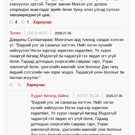
хэвлүүлэх эрхтэй. Төгрөг зөвхөн Монгол улс дотроо
хоорондоо ашигладаг өрийн бичиг буюу олон улсад хүлээн
зөвшөөрөгдөөгүй цаас.
4
1
Хариулах
Зочин
202.9.46.57
2026.07.06
Дамдины Сүхбаатараас Монголын ард түмэнд хандан хэлсэн
үг: "Бидний улс эв саналыг нэгтгэн, Нийт нэгэн хүчнийг
нийлүүлэн Нэгэн зэргээр зориглон хөдөлбөл, Үл хүрэх
газаргүй бөгөөд Мэдэхгүй ба чадахгүй гэх явдал огт үгүй
болж, Гадаад дотоодын эзэрхэгийн савраас гарч, Учрах
зовлонгүй болж, цэнгэлийн манлайг олж болохыг Дан ганц
бидний сэтгэлийн чин зориг мэднэ. Ташаагүй үнэн болохыг би
батлан өгүүлнэ."
Хариулах
Худал бичээд байна.
103.57.95.39
2026.07.06
"Бидний улс эв санаагаа нэгтгэн, Нийт нэгэн
хүчийг нийлүүлэн Нэгэн зэргээр зориглон
хөдөлбөл, Үл хүрэх газаргүй бөгөөд Мэдэхгүй
чадахгүй гэх явдал огт үгүй болж, Гадаад
дотоодын эзэрхэгийн савраас гарч, Учрах
зовлонгүй болж, цэнгэлийн манлайг олж болохыг
Дан ганц бидний сэтгэлийн чин зориг мэднэ.