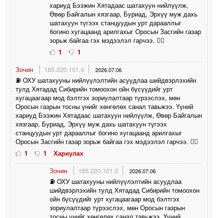
хариуд Бээжин Хятадаас шатахуун нийлүүлж,
Өвөр Байгалын хязгаар, Буриад, Эрхүү муж дахь
шатахуун түгээх станцуудын урт дарааллыг
богино хугацаанд арилгахыг Оросын Засгийн газар
зорьж байгаа гэх мэдээлэл гарчээ. 🤦‍♀️
1
1
Зочин
185.220.101.0
2026.07.06
⛽️ ОХУ шатахууны нийлүүлэлтийн асуудлаа шийдвэрлэхийн
тулд Хятадад Сибирийн томоохон ойн бүсүүдийг урт
хугацаагаар мод бэлтгэх зориулалтаар түрээслэх, мөн
Оросын газрын тосны үнийг хөнгөлөх санал тавьжээ. Үүний
хариуд Бээжин Хятадаас шатахуун нийлүүлж, Өвөр Байгалын
хязгаар, Буриад, Эрхүү муж дахь шатахуун түгээх
станцуудын урт дарааллыг богино хугацаанд арилгахыг
Оросын Засгийн газар зорьж байгаа гэх мэдээлэл гарчээ. 🤦‍♀️
1
1
Хариулах
Зочин
185.220.101.0
2026.07.06
⛽️ ОХУ шатахууны нийлүүлэлтийн асуудлаа
шийдвэрлэхийн тулд Хятадад Сибирийн томоохон
ойн бүсүүдийг урт хугацаагаар мод бэлтгэх
зориулалтаар түрээслэх, мөн Оросын газрын
тосны үнийг хөнгөлөх санал тавьжээ. Үүний