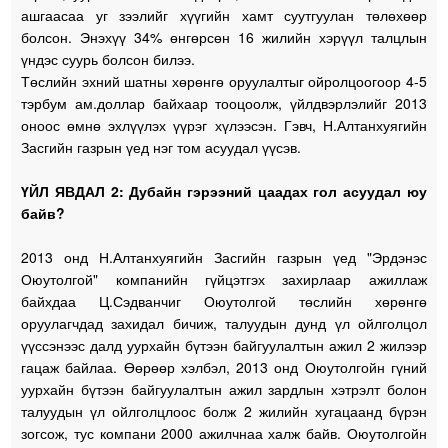
ашгаасаа уг зээлийг хүүгийн хамт суутгуулан төлөхөөр
болсон. Энэхүү 34% өнгөрсөн 16 жилийн хэрүүл талцлын
үндэс суурь болсон билээ.
Төслийн эхний шатны хөрөнгө оруулалтыг ойролцоогоор 4-5
тэрбум ам.доллар байхаар тооцоолж, үйлдвэрлэлийг 2013
оноос өмнө эхлүүлэх үүрэг хүлээсэн. Гэвч, Н.Алтанхуягийн
Засгийн газрын үед нэг том асуудал үүсэв.
ҮЙЛ ЯВДАЛ 2: Дубайн гэрээний цаадах гол асуудал юу
байв?
2013 онд Н.Алтанхуягийн Засгийн газрын үед "Эрдэнэс
Оюутолгой" компанийн гүйцэтгэх захирлаар ажиллаж
байхдаа Ц.Сэдванчиг Оюутолгой төслийн хөрөнгө
оруулагчдад захидал бичиж, талуудын дунд үл ойлголцол
үүссэнээс далд уурхайн бүтээн байгуулалтын ажил 2 жилээр
гацаж байлаа. Өөрөөр хэлбэл, 2013 онд Оюутолгойн гүний
уурхайн бүтээн байгуулалтын ажил зардлын хэтрэлт болон
талуудын үл ойлголцлоос болж 2 жилийн хугацаанд бүрэн
зогсож, тус компани 2000 ажилчнаа халж байв. Оюутолгойн