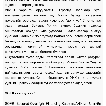
эцэслэн тохиролцсон байна.
Анхны хөрөнгө оруулалтын гэрээнд зааснаар хувь
нийлүүлэгчдийн зээлийн хүү болон бусад санхүүгийн
нөхцөлийг өөрчлөх, дахин хэлэлцэх "цонх үе" 7 жилд нэг
удаа нээгддэг байсан. Үүнийг өмнөх Засгийн газрууд
ашиглаагүй байдаг. Энэ удаагийн хэлэлцээрээр энэхүү
хугацааг цаашид 3 жил тутамд болгон богиносгож өөрчилсөн
бөгөөд ингэснээр дэлхийн зах зээлийн чиг хандлага, хөрөнгө
оруулалтын орчинтой уялдуулан гэрээг үе шаттай
сайжруулах уян хатан боломж бүрдлээ
Оюутолгойн бүлэг ордын үргэлжлэл болох "Онтре ресурс"-
ийн тусгай зөвшөөрөлтэй талбай дээр Монгол Улсын Үндсэн
хуулийн 6.2-т заасан “...Байгалийн баялгийн өгөөжийн
дийлэнх нь ард түмэнд ногдох" заалтын дагуу хэлэлцээрийг
шинээр эхлүүлсэн. Санал боловсруулж УИХ-д танилцуулах
үүргийг Ерөнхий сайдын зүгээс холбогдох яамдад өгсөн.
SOFR гэж юу вэ?!
SOFR (Secured Overnight Financing Rate) нь АНУ-ын Засгийн