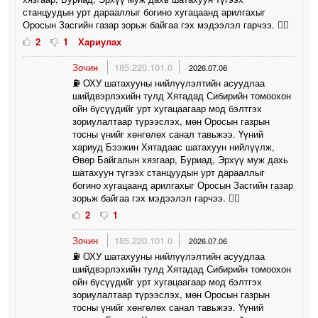
станцуудын урт дарааллыг богино хугацаанд арилгахыг
Оросын Засгийн газар зорьж байгаа гэх мэдээлэл гарчээ. 🤦‍♀️
2
1
Хариулах
Зочин
185.220.101.0
2026.07.06
⛽️ ОХУ шатахууны нийлүүлэлтийн асуудлаа
шийдвэрлэхийн тулд Хятадад Сибирийн томоохон
ойн бүсүүдийг урт хугацаагаар мод бэлтгэх
зориулалтаар түрээслэх, мөн Оросын газрын
тосны үнийг хөнгөлөх санал тавьжээ. Үүний
хариуд Бээжин Хятадаас шатахуун нийлүүлж,
Өвөр Байгалын хязгаар, Буриад, Эрхүү муж дахь
шатахуун түгээх станцуудын урт дарааллыг
богино хугацаанд арилгахыг Оросын Засгийн газар
зорьж байгаа гэх мэдээлэл гарчээ. 🤦‍♀️
2
1
Зочин
185.220.101.0
2026.07.06
⛽️ ОХУ шатахууны нийлүүлэлтийн асуудлаа
шийдвэрлэхийн тулд Хятадад Сибирийн томоохон
ойн бүсүүдийг урт хугацаагаар мод бэлтгэх
зориулалтаар түрээслэх, мөн Оросын газрын
тосны үнийг хөнгөлөх санал тавьжээ. Үүний