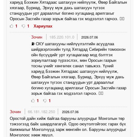
хариуд Бээжин Хятадаас шатахуун нийлүүлж, Өвөр Байгалын
хязгаар, Буриад, Эрхүү муж дахь шатахуун түгээх
станцуудын урт дарааллыг богино хугацаанд арилгахыг
Оросын Засгийн газар зорьж байгаа гэх мэдээлэл гарчээ. 🤦‍♀️
1
1
Хариулах
Зочин
185.220.101.0
2026.07.06
⛽️ ОХУ шатахууны нийлүүлэлтийн асуудлаа
шийдвэрлэхийн тулд Хятадад Сибирийн томоохон
ойн бүсүүдийг урт хугацаагаар мод бэлтгэх
зориулалтаар түрээслэх, мөн Оросын газрын
тосны үнийг хөнгөлөх санал тавьжээ. Үүний
хариуд Бээжин Хятадаас шатахуун нийлүүлж,
Өвөр Байгалын хязгаар, Буриад, Эрхүү муж дахь
шатахуун түгээх станцуудын урт дарааллыг
богино хугацаанд арилгахыг Оросын Засгийн газар
зорьж байгаа гэх мэдээлэл гарчээ. 🤦‍♀️
1
1
Зочин
66.181.182.250
2026.07.06
Оростой дайн хийж байгаа барууны алуурчдыг Монголын төр
тэжээгээд байх шаардлагагүй. Одоо оюутолгойгоос гарах бүх
баяжмалыг Монголчууд зарж мөнгийн ол. Барууны алуурчдыг
Монголоос хөөж явуул.