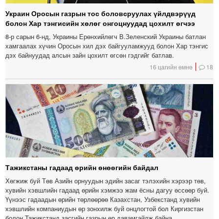
Украин Оросын газрын тос боловсруулах үйлдвэрүүд
болон Хар тэнгисийн хөлөг онгоцнуудад цохилт өгчээ
8-р сарын 6-нд, Украины Ерөнхийлөгч В.Зеленский Украины батлан ​​
хамгаалах хүчин Оросын хил дэх байгууламжууд болон Хар тэнгис
дэх байнуудад алсын зайн цохилт өгсөн гэдгийг батлав.
16 цагийн өмнө
18
Тажикстаны гадаад өрийн өнөөгийн байдал
Хөгжиж буй Төв Азийн орнуудын эдийн засаг тэлэхийн хэрээр төв,
хувийн хэвшлийн гадаад өрийн хэмжээ жам ёсны дагуу өссөөр буй.
Үүнээс гадаадын өрийн төрлөөрөө Казахстан, Узбекстанд хувийн
хэвшлийн компаниудын өр зонхилж буй онцлогтой бол Киргизстан
болон Тажикстанд засгийн газрын өр давамгайлж байна.