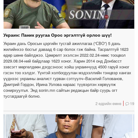
Украин: Паник руугаа Орос эргэлтгүй орлоо шүү!
Украин дахь Оросын цэргийн тусгай ажиллагаа (“СВО”) 5 дахь
жилийнхээ босгыг даваад 6 сар болох гэж байна. Тасралтгүй 1623
өдөр шөнө байлджээ. Цөмрөлт эхэлсэн 2022.02.24-нөөс тооцвол
2029.08.04-ний байдлаар 1623 хоног. Харин 2014 онд Донбасст
зэвсэгт мөргөлдөөн дэгдсэнээс хойш украинчууд 4500 гаруй хоног
гэсэн тоо хэлдэг. Үүнтэй холбогдуулан мэдээллийн тэнцвэр хангах
үүднээс украины аналист гурван сэтгүүлч–Василий Голованов,
Дмитрий Гордон, Ирина Узлова нараас түүвэрлэн хөрвүүлж
сонирхуулъя. Энд sonin.mn сайтын редакцын байр суурь огт
тусгагдаагүй болно.
2 өдрийн өмнө
19