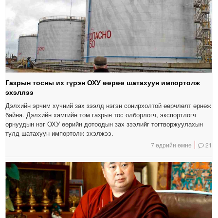
Газрын тосны их гүрэн ОХУ өөрөө шатахуун импортолж
эхэллээ
Дэлхийн эрчим хүчний зах зээлд нэгэн сонирхолтой өөрчлөлт өрнөж
байна. Дэлхийн хамгийн том газрын тос олборлогч, экспортлогч
орнуудын нэг ОХУ өөрийн дотоодын зах зээлийг тогтворжуулахын
тулд шатахуун импортолж эхэлжээ.
7 өдрийн өмнө
21