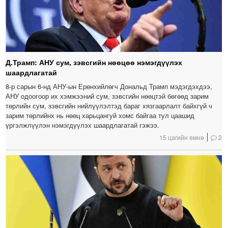
Д.Трамп: АНУ сум, зэвсгийн нөөцөө нэмэгдүүлэх
шаардлагатай
8-р сарын 6-нд АНУ-ын Ерөнхийлөгч Дональд Трамп мэдэгдэхдээ,
АНУ одоогоор их хэмжээний сум, зэвсгийн нөөцтэй бөгөөд зарим
төрлийн сум, зэвсгийн нийлүүлэлтэд бараг хязгаарлалт байхгүй ч
зарим төрлийнх нь нөөц харьцангуй хомс байгаа тул цаашид
үргэлжлүүлэн нэмэгдүүлэх шаардлагатай гэжээ.
15 цагийн өмнө
2