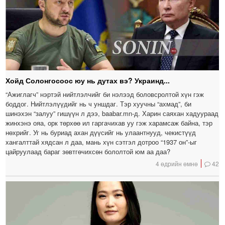
Хойд Солонгосоос юу нь дутах вэ? Украинд...
“Ажиглагч” нэртэй нийтлэлчийг би нэлээд боловсролтой хүн гэж
боддог. Нийтлэлүүдийг нь ч уншдаг. Тэр хуучны “ахмад”, би
шинэхэн “залуу” гишүүн л дээ, baabar.mn-д. Харин саяхан хадуураад
жинхэнэ ояа, орк төрхөө ил гаргачихав уу гэж харамсаж байна, тэр
нөхрийг. Уг нь буриад ахан дүүсийг нь улаантнууд, чекистүүд
хангалттай хядсан л даа, мань хүн сэтгэл дотроо “1937 он”-ыг
цайруулаад бараг зөвтгөчихсөн бололтой юм аа даа?
4 өдрийн өмнө
42