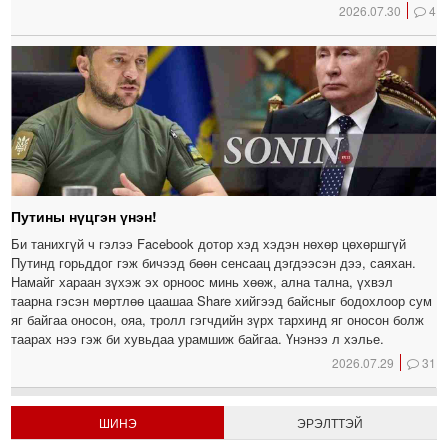
2026.07.30
4
Путины нүцгэн үнэн!
Би танихгүй ч гэлээ Facebook дотор хэд хэдэн нөхөр цөхөршгүй
Путинд горьддог гэж бичээд бөөн сенсаац дэгдээсэн дээ, саяхан.
Намайг хараан зүхэж эх орноос минь хөөж, ална тална, үхвэл
таарна гэсэн мөртлөө цаашаа Share хийгээд байсныг бодохлоор сум
яг байгаа оносон, ояа, тролл гэгчдийн зүрх тархинд яг оносон болж
таарах нээ гэж би хувьдаа урамшиж байгаа. Үнэнээ л хэлье.
2026.07.29
31
ШИНЭ
ЭРЭЛТТЭЙ