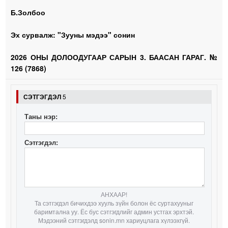
Б.Золбоо
Эх сурвалж: "Зууны мэдээ" сонин
2026 ОНЫ ДОЛООДУГААР САРЫН 3. БААСАН ГАРАГ. №
126 (7868)
СЭТГЭГДЭЛ
5
Таны нэр:
Сэтгэгдэл:
АНХААР!
Та сэтгэгдэл бичихдээ хууль зүйн болон ёс суртахууныг
баримтална уу. Ёс бус сэтгэгдлийг админ устгах эрхтэй.
Мэдээний сэтгэгдэлд sonin.mn хариуцлага хүлээхгүй.