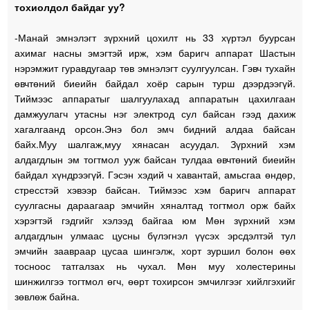
тохиолдол байдаг уу?
-Манай эмнэлэгт зүрхний цохилт нь 33 хүртэл буурсан
ахимаг насны эмэгтэй ирж, хэм баригч аппарат Шастын
нэрэмжит гуравдугаар төв эмнэлэгт суулгуулсан. Гэвч тухайн
өвчтөний биеийн байдал хоёр сарын турш дээрдээгүй.
Тиймээс аппаратыг шалгуулахад аппаратын цахилгаан
дамжуулагч утасны нэг электрод сул байсан гээд дахиж
хагалгаанд орсон.Энэ бол эмч бидний алдаа байсан
байх.Муу шалгаж,муу хянасан асуудал. Зүрхний хэм
алдагдлын эм тогтмол ууж байсан тулдаа өвчтөний биеийн
байдал хүндрээгүй. Гэсэн хэдий ч хавантай, амьсгаа өндөр,
стресстэй хэвээр байсан. Тиймээс хэм баригч аппарат
суулгасны дараагаар эмчийн хяналтад тогтмол орж байх
хэрэгтэй гэдгийг хэлээд байгаа юм Мөн зүрхний хэм
алдагдлын улмаас цусны бүлэгнэл үүсэх эрсдэлтэй тул
эмчийн заавраар цусаа шингэлж, хорт зуршил болон өөх
тосноос татгалзах нь чухал. Мөн муу холестерины
шинжилгээ тогтмол өгч, өөрт тохирсон эмчилгээг хийлгэхийг
зөвлөж байна.