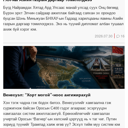
Бүгд Найрамдах Хятад Ард Улсаас манай улсад суух Онц бөгөөд
Бүрэн эрхт Элчин сайдаар ажиллаж байгаад саяхан эх орондоо
буцсан Шэнь Миньжуан БНХАУ-ын Гадаад харилцааны яамны Азийн
газрын даргаар томилогджээ. Энэ нь түүний дипломат албан тушаал
ахиж буй хэрэг юм.
2026.07.30
16
Венесуэл: “Хорт могой”-ноос ангижирахуй
Хэн тэгж чадна гэж бодох билээ. Венесуэлийг хамгаална гэж
сүржигнэж байсан Оросын С400 гэдэг агаараас эсэргүүцэн
хамгаалах систем ажилласангүй. Ерөнхийлөгчийг хамгаалах
учиртай Оросын “Вагнер”-ын хөлсний цэргүүд нь ч таг чиг. Путин
зориуд түүнийг Трампад хаяж өгөв үү? Эсхүл тийм муу систем юм