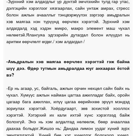
-Зүрхний хэм алдагдлыг үр дүнтэй эмчлэхийн тулд гар утас,
дэлгэцийн хэрэглээг хязгаарлах, сайн унтаж амрах, стресс
болон ажлын ачааллыг тэнцвэржүүлэх зэргээр амьдралын
хэв маягаа нэн түрүүнд өөрчлөх хэрэгтэй. Зүрхний хэм
алдагдалд хэд хэдэн микро, макро элемент маш чухал
нөлөөтэй.Ялангуяа эдгээрийн дутагдал болон илүүдэл нь
аритми өөрчлөлт өгдөг./ хэм алдагдал /
-Амьдралын хэв маягаа өөрчлөх хэрэгтэй гэж байна
шүү дээ. Өдөр тутмын амьдралдаа юуг анхаарах ёстой
вэ?
-Ер нь агаар, ус, байгаль, ажлын орчин нөхцөл сайн байх нь
чухал. Хүмүүс ажлын найман цагтаа ажилладаг байх, оройн
цагаар бага ажиллах, илүү цагаа өөрийнхөө эрүүл мэндэд
зориулах хэрэгтэй. Хоёрдугаарт, зөв зохистой хооллох
хэрэгтэй. Хэтэрхий их кали ихтэй хүнс хэрэглээд байж
болохгүй. Энэ нь хэм алдалтад нөлөөлж, бөөр ачааллаа
даахаа больдог.Жишээ нь: Дандаа лимон уудаг хүний зүрх
эмчлэгддэггүй. Хүний бие хэт хүчиллэг болохоор хүчил,