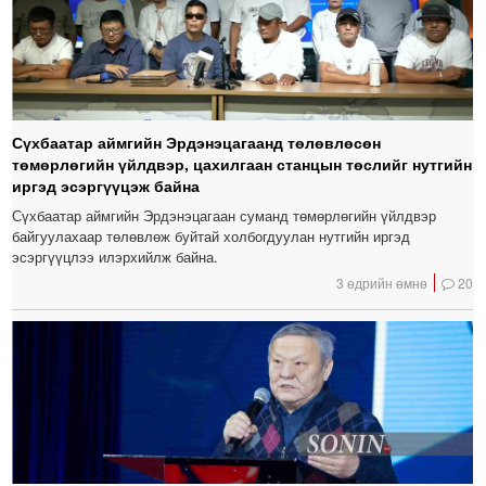
Сүхбаатар аймгийн Эрдэнэцагаанд төлөвлөсөн
төмөрлөгийн үйлдвэр, цахилгаан станцын төслийг нутгийн
иргэд эсэргүүцэж байна
Сүхбаатар аймгийн Эрдэнэцагаан суманд төмөрлөгийн үйлдвэр
байгуулахаар төлөвлөж буйтай холбогдуулан нутгийн иргэд
эсэргүүцлээ илэрхийлж байна.
3 өдрийн өмнө
20