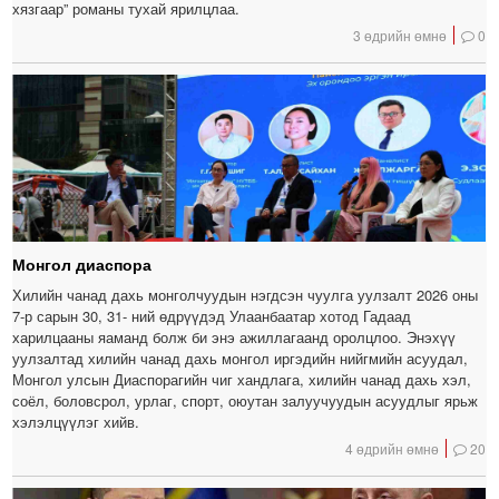
хязгаар” романы тухай ярилцлаа.
3 өдрийн өмнө
0
Монгол диаспора
Хилийн чанад дахь монголчуудын нэгдсэн чуулга уулзалт 2026 оны
7-р сарын 30, 31- ний өдрүүдэд Улаанбаатар хотод Гадаад
харилцааны яаманд болж би энэ ажиллагаанд оролцлоо. Энэхүү
уулзалтад хилийн чанад дахь монгол иргэдийн нийгмийн асуудал,
Монгол улсын Диаспорагийн чиг хандлага, хилийн чанад дахь хэл,
соёл, боловсрол, урлаг, спорт, оюутан залуучуудын асуудлыг ярьж
хэлэлцүүлэг хийв.
4 өдрийн өмнө
20