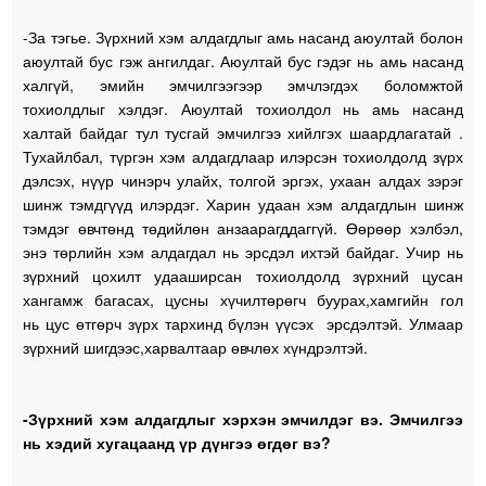
-За тэгье. Зүрхний хэм алдагдлыг амь насанд аюултай болон
аюултай бус гэж ангилдаг. Аюултай бус гэдэг нь амь насанд
халгүй, эмийн эмчилгээгээр эмчлэгдэх боломжтой
тохиолдлыг хэлдэг. Аюултай тохиолдол нь амь насанд
халтай байдаг тул тусгай эмчилгээ хийлгэх шаардлагатай .
Тухайлбал, түргэн хэм алдагдлаар илэрсэн тохиолдолд зүрх
дэлсэх, нүүр чинэрч улайх, толгой эргэх, ухаан алдах зэрэг
шинж тэмдгүүд илэрдэг. Харин удаан хэм алдагдлын шинж
тэмдэг өвчтөнд төдийлөн анзаарагддаггүй. Өөрөөр хэлбэл,
энэ төрлийн хэм алдагдал нь эрсдэл ихтэй байдаг. Учир нь
зүрхний цохилт удааширсан тохиолдолд зүрхний цусан
хангамж багасах, цусны хүчилтөрөгч буурах,хамгийн гол
нь цус өтгөрч зүрх тархинд бүлэн үүсэх эрсдэлтэй. Улмаар
зүрхний шигдээс,харвалтаар өвчлөх хүндрэлтэй.
-Зүрхний хэм алдагдлыг хэрхэн эмчилдэг вэ. Эмчилгээ
нь хэдий хугацаанд үр дүнгээ өгдөг вэ?