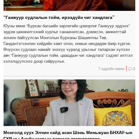
“Ганжуур судлалын тойм, ирээдүйн чиг хандлага”
Юуны өмнө “Бурхан багшийн зарлигийн цоморлиг Ганжуур эрдэнэ”
эрдэм шинжилгээний хурлыг санаачилсан, дэмжсэн, амжилттай
зохион байгуулсан Монголын Бурханы Шашинтны Төв,
Гандантэгчэнлин хийдийн хамт олон, номын нөхдөдөө баяр хүргэе.
Өчүүхэн судлаач намайг энэхүү хуралд урьсныг талархан хүлээн
авч “Ганжуур судлалын тойм, цаашдын чиг хандлага” сэдэвт илтгэл
хэлэлцүүлснээ доор сийрүүлье.
7 өдрийн өмнө
2
Монголд суух Элчин сайд асан Шэнь Миньжуан БНХАУ-ын
ГХЯ-ны Азийн газрын даргаар томилогджээ