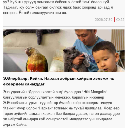
уу? Кубын цэргүүд хамгаалж байсан ч ёстой “юм” болсонгүй.
Тэднийг, юу болж байгааг ойлгож ядаж байх хооронд арчаад л
өнгөрөв. Ёстой гялалзуулчих юм аа.
2026.07.30
22
Э.Өнөрбаяр: Кейки, Нархан хоёрын хайрын хэлэмж нь
өхөөрдөм санагддаг
Энэ удаагийн “Дөрвөн хөлтэй анд” буландаа "Hilti Mongolia"
байгууллагын борлуулалтын менежер, барилгын инженер
Э.Өнөрбаярыг урьж, түүний гэр бүлийн хоёр өхөөрдөм гишүүн
“Кэйки” муур болон “Нархан” тотиных нь тухай ярилцлаа. Хоёр өөр
төрөл зүйлийн амьтан хэрхэн бие биедээ дасаж, нэгэн дээвэр дор
эв найртай амьдарч буй сонирхолтой мөчүүдээс уншигчдадаа
хүргэж байна.