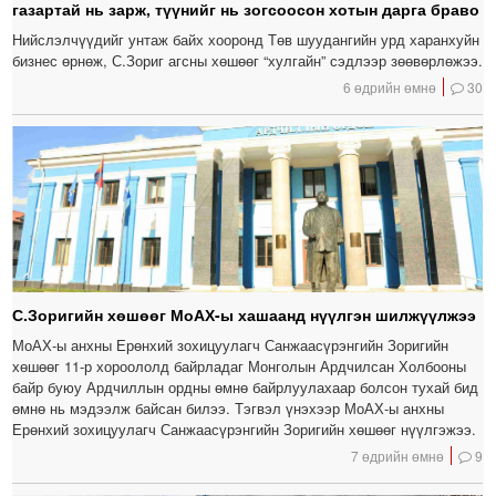
газартай нь зарж, түүнийг нь зогсоосон хотын дарга браво
Нийслэлчүүдийг унтаж байх хооронд Төв шуудангийн урд харанхуйн
бизнес өрнөж, С.Зориг агсны хөшөөг “хулгайн” сэдлээр зөөвөрлөжээ.
6 өдрийн өмнө
30
С.Зоригийн хөшөөг МоАХ-ы хашаанд нүүлгэн шилжүүлжээ
МоАХ-ы анхны Ерөнхий зохицуулагч Санжаасүрэнгийн Зоригийн
хөшөөг 11-р хороололд байрладаг Монголын Ардчилсан Холбооны
байр буюу Ардчиллын ордны өмнө байрлуулахаар болсон тухай бид
өмнө нь мэдээлж байсан билээ. Тэгвэл үнэхээр МоАХ-ы анхны
Ерөнхий зохицуулагч Санжаасүрэнгийн Зоригийн хөшөөг нүүлгэжээ.
7 өдрийн өмнө
9