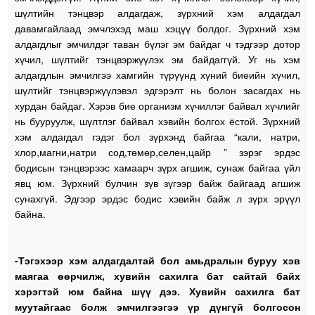
шүлтийн тэнцвэр алдагдаж, зүрхний хэм алдагдал
давамгайлаад эмчлэхэд маш хэцүү болдог. Зүрхний хэм
алдагдлыг эмчилдэг таван бүлэг эм байдаг ч тэдгээр дотор
хүчил, шүлтийг тэнцвэржүүлэх эм байдаггүй. Уг нь хэм
алдагдлын эмчилгээ хамгийн түрүүнд хүний биеийн хүчил,
шүлтийг тэнцвэржүүлэвэл эдгэрэлт нь болон засагдах нь
хурдан байдаг. Хэрэв бие организм хүчиллэг байвал хүчлийг
нь бууруулж, шүлтлэг байвал хэвийн болгох ёстой. Зүрхний
хэм алдагдал гэдэг бол зүрхэнд байгаа “кали, натри,
хлор,магни,натри сод,төмөр,селен,цайр ” зэрэг эрдэс
бодисын тэнцвэрээс хамаарч зүрх агшиж, сунаж байгаа үйл
явц юм. Зүрхний булчин зүв зүгээр байж байгаад агшиж
сунахгүй. Эдгээр эрдэс бодис хэвийн байж л зүрх эрүүл
байна.
-Тэгэхээр хэм алдагдалтай бол амьдралын буруу хэв
маягаа өөрчилж, хувийн сахилга бат сайтай байх
хэрэгтэй юм байна шүү дээ. Хувийн сахилга бат
муутайгаас болж эмчилгээгээ үр дүнгүй болгосон