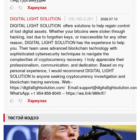
Хариулах
DIGITAL LIGHT SOLUTION
105.163.2.201
2026.07.10
DIGITAL LIGHT SOLUTION offers solutions to help regain control
of lost digital assets. Whether your bitcoins were stolen through
hacking, lost due to forgotten keys, or inaccessible for any other
reason, DIGITAL LIGHT SOLUTION has the experience to help
you. Their team uses advanced blockchain technology with
sophisticated cybersecurity techniques to navigate the
complexities of cryptocurrency recovery. I truly appreciate their
professionalism, communication, and dedication. Based on my
personal experience, I would recommend DIGITAL LIGHT
SOLUTION to anyone seeking cryptocurrency investigation and
blockchain tracing services. Web--
https://digitallightsolution.com/ Email:support@digitallightsolution.com/
What'sApp +1 954-856-8045 -- https://wa.link/989vlf//
Хариулах
ТӨСТЭЙ МЭДЭЭ