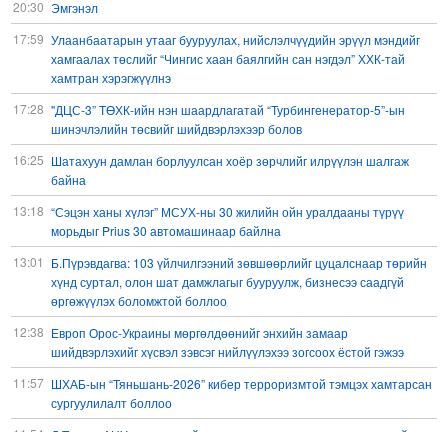
20:30
Эмгэнэл
17:59
Улаанбаатарын утааг бууруулах, нийслэлчүүдийн эрүүл мэндийг
хамгаалах төслийг “Чингис хаан баялгийн сан нэгдэл” ХХК-тай
хамтран хэрэгжүүлнэ
17:28
"ДЦС-3” ТӨХК-ийн нэн шаардлагатай “Турбингенератор-5”-ын
шинэчлэлийн төсвийг шийдвэрлэхээр болов
16:25
Шатахуун дамлан борлуулсан хоёр зөрчлийг илрүүлэн шалгаж
байна
13:18
“Сэцэн ханы хүлэг” МСУХ-ны 30 жилийн ойн уралдааны түрүү
морьдыг Prius 30 автомашинаар байлна
13:01
Б.Пүрэвдагва: 103 үйлчилгээний зөвшөөрлийг цуцалснаар төрийн
хүнд суртал, олон шат дамжлагыг бууруулж, бизнесээ саадгүй
өргөжүүлэх боломжтой боллоо
12:38
Европ Орос-Украины мөргөлдөөнийг энхийн замаар
шийдвэрлэхийг хүсвэл зэвсэг нийлүүлэхээ зогсоох ёстой гэжээ
11:57
ШХАБ-ын “Тяньшань-2026” кибер терроризмтой тэмцэх хамтарсан
сургуулилалт боллоо
11:54
Д.Трамп: АНУ сум, зэвсгийн нөөцөө нэмэгдүүлэх шаардлагатай