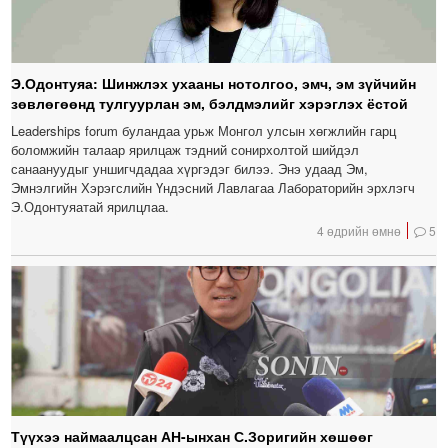
Э.Одонтуяа: Шинжлэх ухааны нотолгоо, эмч, эм зүйчийн
зөвлөгөөнд тулгуурлан эм, бэлдмэлийг хэрэглэх ёстой
Leaderships forum буландаа урьж Монгол улсын хөгжлийн гарц
боломжийн талаар ярилцаж тэдний сонирхолтой шийдэл
санаануудыг уншигчдадаа хүргэдэг билээ. Энэ удаад Эм,
Эмнэлгийн Хэрэгслийн Үндэсний Лавлагаа Лабораторийн эрхлэгч
Э.Одонтуяатай ярилцлаа.
4 өдрийн өмнө
5
Түүхээ наймаалцсан АН-ынхан С.Зоригийн хөшөөг