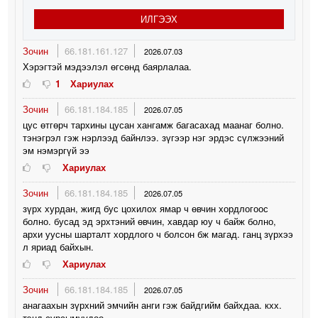
ИЛГЭЭХ
Зочин
66.181.161.127
2026.07.03
Хэрэгтэй мэдээлэл өгсөнд баярлалаа.
1
Хариулах
Зочин
66.181.184.185
2026.07.05
цус өтгөрч тархины цусан хангамж багасахад маанаг болно.
тэнэгрэл гэж нэрлээд байнлээ. зүгээр нэг эрдэс сүлжээний
эм нэмэргүй ээ
Хариулах
Зочин
66.181.184.185
2026.07.05
зүрх хурдан, жигд бус цохилох ямар ч өвчин хордлогоос
болно. бусад эд эрхтэний өвчин, хавдар юу ч байж болно,
архи уусны шарталт хордлого ч болсон бж магад. ганц зүрхээ
л яриад байхын.
Хариулах
Зочин
66.181.184.185
2026.07.05
анагаахын зүрхний эмчийн анги гэж байдгийм байхдаа. кхх.
тэнд сурсымуудөө