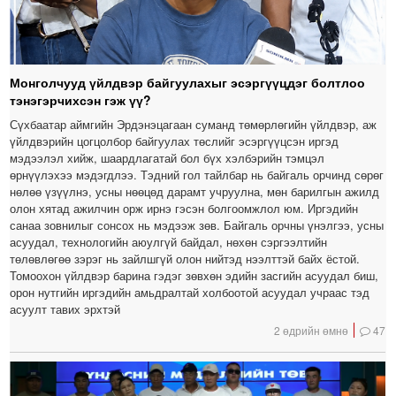
Монголчууд үйлдвэр байгуулахыг эсэргүүцдэг болтлоо
тэнэгэрчихсэн гэж үү?
Сүхбаатар аймгийн Эрдэнэцагаан суманд төмөрлөгийн үйлдвэр, аж
үйлдвэрийн цогцолбор байгуулах төслийг эсэргүүцсэн иргэд
мэдээлэл хийж, шаардлагатай бол бүх хэлбэрийн тэмцэл
өрнүүлэхээ мэдэгдлээ. Тэдний гол тайлбар нь байгаль орчинд сөрөг
нөлөө үзүүлнэ, усны нөөцөд дарамт учруулна, мөн барилгын ажилд
олон хятад ажилчин орж ирнэ гэсэн болгоомжлол юм. Иргэдийн
санаа зовнилыг сонсох нь мэдээж зөв. Байгаль орчны үнэлгээ, усны
асуудал, технологийн аюулгүй байдал, нөхөн сэргээлтийн
төлөвлөгөө зэрэг нь зайлшгүй олон нийтэд нээлттэй байх ёстой.
Томоохон үйлдвэр барина гэдэг зөвхөн эдийн засгийн асуудал биш,
орон нутгийн иргэдийн амьдралтай холбоотой асуудал учраас тэд
асуулт тавих эрхтэй
2 өдрийн өмнө
47