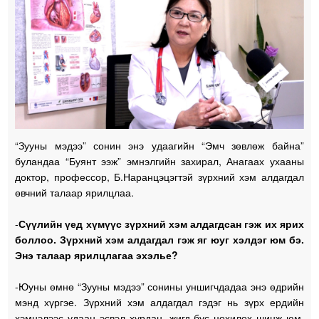
“Зууны мэдээ” сонин энэ удаагийн “Эмч зөвлөж байна”
буландаа “Буянт ээж” эмнэлгийн захирал, Анагаах ухааны
доктор, профессор, Б.Наранцэцэгтэй зүрхний хэм алдагдал
өвчний талаар ярилцлаа.
-
Сүүлийн үед хүмүүс зүрхний хэм алдагдсан гэж их ярих
боллоо. Зүрхний хэм алдагдал гэж яг юуг хэлдэг юм бэ.
Энэ талаар ярилцлагаа эхэлье?
-Юуны өмнө “Зууны мэдээ” сонины уншигчдадаа энэ өдрийн
мэнд хүргэе. Зүрхний хэм алдагдал гэдэг нь зүрх ердийн
хэмнэлээс удаан эсвэл хурдан, жигд бус цохилох шинж юм.