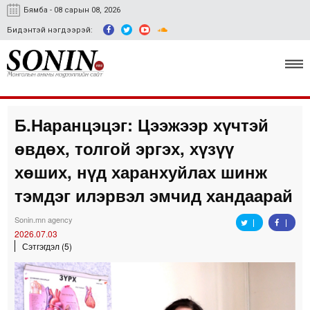
Бямба - 08 сарын 08, 2026
Бидэнтэй нэгдээрэй:
Б.Наранцэцэг: Цээжээр хүчтэй
Улс төр, эдийн засаг
өвдөх, толгой эргэх, хүзүү
Гэмт хэрэг
хөших, нүд харанхуйлах шинж
Нийгэм, соёл
тэмдэг илэрвэл эмчид хандаарай
Спорт
Sonin.mn agency
2026.07.03
Easy news
Сэтгэгдэл (5)