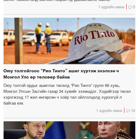
1 өдрийн өмнө
5
Оюу толгойгоос “Рио Тинто” ашиг хүртэж эхэлсэн ч
Монгол Улс өр төлсөөр байна
Оюу толгой ордыг ашиглах төсөлд “Рио Тинто” групп 66 хувь,
Монгол Улсын Засгийн газар 34 хувийг эзэмшдэг. Хэдийгээр төсөл
хэрэгжээд 17 жил өнгөрсөн ч хоёр тал ойлголцолд хүрээгүй л
байгаа юм.
1 өдрийн өмнө
16