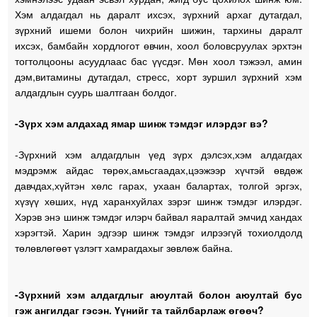
Хэм алдагдал нь даралт ихсэх, зүрхний архаг дутагдал,
зүрхний ишеми болон чихрийн шижин, тархины даралт
ихсэх, бамбайн хордлогот өвчин, хоол боловсруулах эрхтэн
тогтолцооны асуудлаас бас үүсдэг. Мөн хоол тэжээл, амин
дэм,витамины дутагдал, стресс, хорт зуршил зүрхний хэм
алдагдлын суурь шалтгаан болдог.
-Зүрх хэм алдахад ямар шинж тэмдэг илэрдэг вэ?
-Зүрхний хэм алдагдлын үед зүрх дэлсэх,хэм алдагдах
мэдрэмж айдас төрөх,амьсгаадах,цээжээр хүчтэй өвдөж
давчдах,хүйтэн хөлс гарах, ухаан балартах, толгой эргэх,
хүзүү хөших, нүд харанхуйлах зэрэг шинж тэмдэг илэрдэг.
Хэрэв энэ шинж тэмдэг илэрч байвал яаралтай эмчид хандах
хэрэгтэй. Харин эдгээр шинж тэмдэг илрээгүй тохиолдолд
төлөвлөгөөт үзлэгт хамрагдахыг зөвлөж байна.
-Зүрхний хэм алдагдлыг аюултай болон аюултай бус
гэж ангилдаг гэсэн. Үүнийг та тайлбарлаж өгөөч?