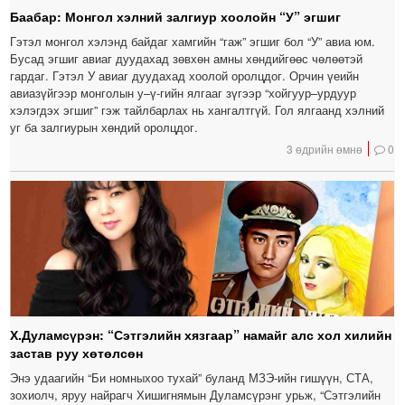
Баабар: Монгол хэлний залгиур хоолойн “У” эгшиг
Гэтэл монгол хэлэнд байдаг хамгийн “гаж” эгшиг бол “У” авиа юм.
Бусад эгшиг авиаг дуудахад зөвхөн амны хөндийгөөс чөлөөтэй
гардаг. Гэтэл У авиаг дуудахад хоолой оролцдог. Орчин үеийн
авиазүйгээр монголын у–ү-гийн ялгааг зүгээр “хойгуур–урдуур
хэлэгдэх эгшиг” гэж тайлбарлах нь хангалтгүй. Гол ялгаанд хэлний
уг ба залгиурын хөндий оролцдог.
3 өдрийн өмнө
0
Х.Дуламсүрэн: “Сэтгэлийн хязгаар” намайг алс хол хилийн
застав руу хөтөлсөн
Энэ удаагийн “Би номныхоо тухай” буланд МЗЭ-ийн гишүүн, СТА,
зохиолч, яруу найрагч Хишигнямын Дуламсүрэнг урьж, “Сэтгэлийн