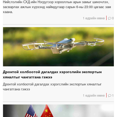
Нийслэлийн СХД-ийн Нэгдүгээр хорооллын арын замыг шинэчлэх,
засварлах ажлын хүрээнд наймдугаар сарын 6-ны 23:00 цагаас зам
хаана.
1 өдрийн өмнө
0
Дронтой холбоотой дагалдах хэрэгслийн экспортын
хяналтыг чангатгана гэжээ
Дронтой холбоотой дагалдах хэрэгслийн экспортын хяналтыг
чангатгана гэжээ
1 өдрийн өмнө
1