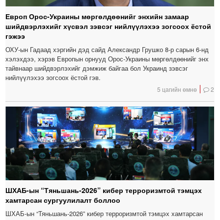
Европ Орос-Украины мөргөлдөөнийг энхийн замаар
шийдвэрлэхийг хүсвэл зэвсэг нийлүүлэхээ зогсоох ёстой
гэжээ
ОХУ-ын Гадаад хэргийн дэд сайд Александр Грушко 8-р сарын 6-нд
хэлэхдээ, хэрэв Европын орнууд Орос-Украины мөргөлдөөнийг энх
тайвнаар шийдвэрлэхийг дэмжиж байгаа бол Украинд зэвсэг
нийлүүлэхээ зогсоох ёстой гэв.
5 цагийн өмнө
2
ШХАБ-ын “Тяньшань-2026” кибер терроризмтой тэмцэх
хамтарсан сургуулилалт боллоо
ШХАБ-ын “Тяньшань-2026” кибер терроризмтой тэмцэх хамтарсан