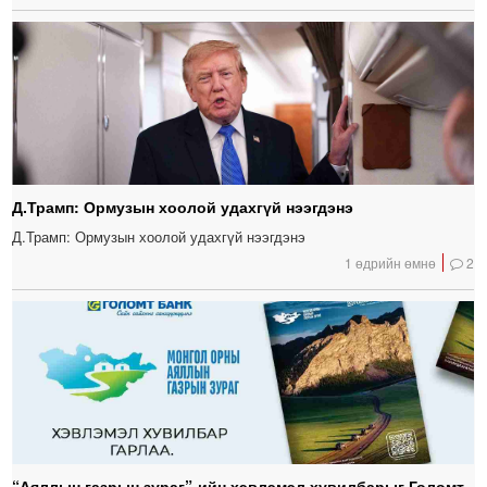
Д.Трамп: Ормузын хоолой удахгүй нээгдэнэ
Д.Трамп: Ормузын хоолой удахгүй нээгдэнэ
1 өдрийн өмнө
2
“Аяллын газрын зураг”-ийн хэвлэмэл хувилбарыг Голомт