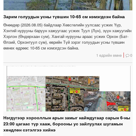
Зарим голуудын усны түвшин 10-65 см нэмэгдсэн байна
Өнөөдөр (2026.08.05) байдлаар Хөвсгөлийн уулсаас усжих Үүр,
Хэнтий нурууны баруун хажуугаас усжих Туул (Лүн), зүүн хажуугийн
Хэрлэн (Өндөрхаан сум), Хангай нурууны араас усжих Орхон (Бат-
Өлзий, Орхонтуул сум), өврийн Түй зэрэг голуудын усны түвшин
өмнөх өдрөөс 10-65 см нэмэгдсэн байна.
1 өдрийн өмнө
0
Нэгдүгээр хорооллын арын замыг наймдугаар сарын 6-ны
23:00 цагаас түр хааж, борооны ус зайлуулах шугамын
хөндлөн сэтэлгээ хийнэ