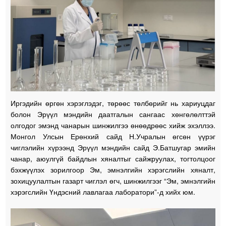
Иргэдийн өргөн хэрэглэдэг, төрөөс төлбөрийг нь хариуцдаг
болон Эрүүл мэндийн даатгалын сангаас хөнгөлөлттэй
олгодог эмэнд чанарын шинжилгээ өнөөдрөөс хийж эхэллээ.
Монгол Улсын Ерөнхий сайд Н.Учралын өгсөн үүрэг
чиглэлийн хүрээнд Эрүүл мэндийн сайд Э.Батшугар эмийн
чанар, аюулгүй байдлын хяналтыг сайжруулах, тогтолцоог
бэхжүүлэх зорилгоор Эм, эмнэлгийн хэрэгслийн хяналт,
зохицуулалтын газарт чиглэл өгч, шинжилгээг “Эм, эмнэлгийн
хэрэгслийн Үндэсний лавлагаа лаборатори”-д хийх юм.