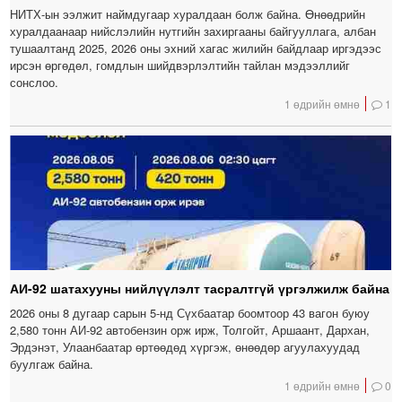
НИТХ-ын ээлжит наймдугаар хуралдаан болж байна. Өнөөдрийн
хуралдаанаар нийслэлийн нутгийн захиргааны байгууллага, албан
тушаалтанд 2025, 2026 оны эхний хагас жилийн байдлаар иргэдээс
ирсэн өргөдөл, гомдлын шийдвэрлэлтийн тайлан мэдээллийг
сонслоо.
1 өдрийн өмнө
1
АИ-92 шатахууны нийлүүлэлт тасралтгүй үргэлжилж байна
2026 оны 8 дугаар сарын 5-нд Сүхбаатар боомтоор 43 вагон буюу
2,580 тонн АИ-92 автобензин орж ирж, Толгойт, Аршаант, Дархан,
Эрдэнэт, Улаанбаатар өртөөдөд хүргэж, өнөөдөр агуулахуудад
буулгаж байна.
1 өдрийн өмнө
0