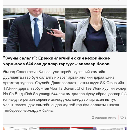
"Зууны салалт": Ерөнхийлөгчийн охин нөхрийнхөө
хөрөнгөөс 644 сая доллар гаргуулж авахаар болов
Өмнөд Солонгосын бизнес, улс төрийн хүрээний хамгийн
дуулиантай гэр бүл салалтын хэрэг арван жилийн дараа шинэ
эргэлтэд хүрлээ. Сөүлийн Давж заалдах шатны шүүх SK Group-ийн
ТУЗ-ийн дарга, тэрбумтан Чой Тэ Воныг /Choi Tae Won/ хуучин эхнэр
Но Со Ён-д /Roh So-young/ 644 сая ам.доллар буюу ойролцоогоор 2.3
их наяд төгрөгийн хөрөнгө шилжүүлэх шийдвэр гаргасан нь тус
улсын түүхэн дэх хамгийн өндөр дүнтэй гэр бүл салалтын нөхөн
төлбөрөөр нэрлэгдэж байна.
2 өдрийн өмнө
3