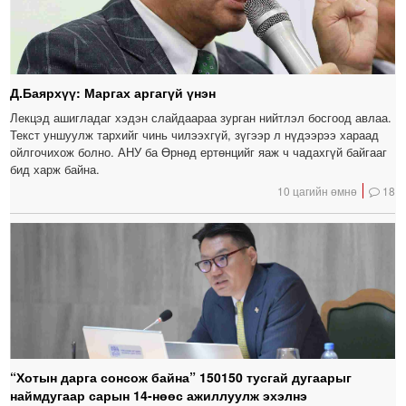
Д.Баярхүү: Маргах аргагүй үнэн
Лекцэд ашигладаг хэдэн слайдаараа зурган нийтлэл босгоод авлаа.
Текст уншуулж тархийг чинь чилээхгүй, зүгээр л нүдээрээ хараад
ойлгочихож болно. АНУ ба Өрнөд ертөнцийг яаж ч чадахгүй байгааг
бид харж байна.
10 цагийн өмнө
18
“Хотын дарга сонсож байна” 150150 тусгай дугаарыг
наймдугаар сарын 14-нөөс ажиллуулж эхэлнэ