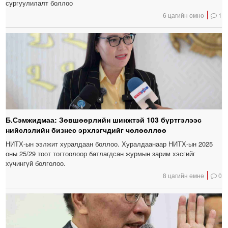
сургуулилалт боллоо
6 цагийн өмнө
1
Б.Сэмжидмаа: Зөвшөөрлийн шинжтэй 103 бүртгэлээс
нийслэлийн бизнес эрхлэгчдийг чөлөөллөө
НИТХ-ын ээлжит хуралдаан боллоо. Хуралдаанаар НИТХ-ын 2025
оны 25/29 тоот тогтоолоор батлагдсан журмын зарим хэсгийг
хүчингүй болголоо.
8 цагийн өмнө
0