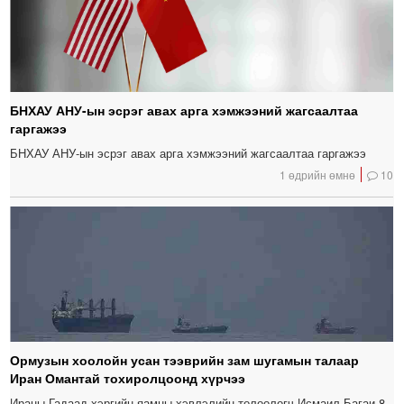
БНХАУ АНУ-ын эсрэг авах арга хэмжээний жагсаалтаа
гаргажээ
БНХАУ АНУ-ын эсрэг авах арга хэмжээний жагсаалтаа гаргажээ
1 өдрийн өмнө
10
Ормузын хоолойн усан тээврийн зам шугамын талаар
Иран Омантай тохиролцоонд хүрчээ
Ираны Гадаад хэргийн яамны хэвлэлийн төлөөлөгч Исмаил Багаи 8-