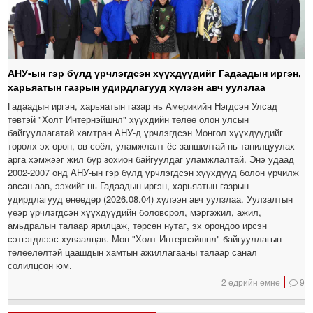
АНУ-ын гэр бүлд үрчлэгдсэн хүүхдүүдийг Гадаадын иргэн,
харьяатын газрын удирдлагууд хүлээн авч уулзлаа
Гадаадын иргэн, харьяатын газар нь Америкийн Нэгдсэн Улсад
төвтэй "Холт Интернэйшнл" хүүхдийн төлөө олон улсын
байгууллагатай хамтран АНУ-д үрчлэгдсэн Монгол хүүхдүүдийг
төрөлх эх орон, өв соёл, уламжлалт ёс заншилтай нь танилцуулах
арга хэмжээг жил бүр зохион байгуулдаг уламжлалтай. Энэ удаад
2002-2007 онд АНУ-ын гэр бүлд үрчлэгдсэн хүүхдүүд болон үрчилж
авсан аав, ээжийг нь Гадаадын иргэн, харьяатын газрын
удирдлагууд өнөөдөр (2026.08.04) хүлээн авч уулзлаа. Уулзалтын
үеэр үрчлэгдсэн хүүхдүүдийн боловсрол, мэргэжил, ажил,
амьдралын талаар ярилцаж, төрсөн нутаг, эх орондоо ирсэн
сэтгэгдлээс хуваалцав. Мөн "Холт Интернэйшнл" байгууллагын
төлөөлөлтэй цаашдын хамтын ажиллагааны талаар санал
солилцсон юм.
2 өдрийн өмнө
9