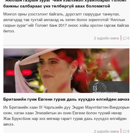
банкны салбараас үнэ төлбөргүй авах боломжтой
Монгол орны үзэсгэлэнт байгаль, дурсгалт газруудыг таниулах,
аялагчдад тав тухтай аялахад нь хөтөч болох зорилготой “Аяллын
газрын зураг”-ийг Голомт банк 2017 оноос хойш эрхлэн гаргаж байгаа
билээ.
2 өдрийн өмнө
0
Британийн гүнж Евгени гурав дахь хүүхдээ өлгийдөн авчээ
Их Британийн хаан III Чарльзийн дүү Эндрю Маунтбаттен-Виндзорын
охин, хатан хаан Элизабетын ач охин Евгени болон түүний нөхөр
Жак Бруксбэнк нар энэ мягмар гарагт гурав дахь хүүхдээ өлгийдөн
авчээ.
2 өдрийн өмнө
5