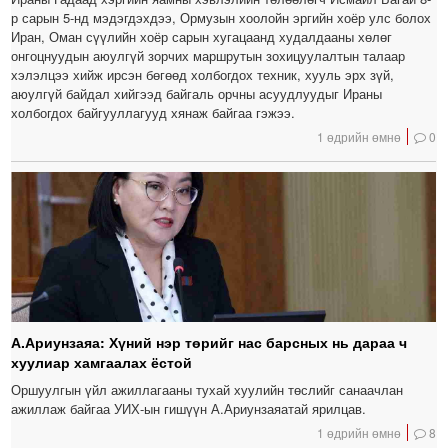
р сарын 5-нд мэдэгдэхдээ, Ормузын хоолойн эргийн хоёр улс болох
Иран, Оман сүүлийн хоёр сарын хугацаанд худалдааны хөлөг
онгоцнуудын аюулгүй зорчих маршрутын зохицуулалтын талаар
хэлэлцээ хийж ирсэн бөгөөд холбогдох техник, хууль эрх зүй,
аюулгүй байдал хийгээд байгаль орчны асуудлуудыг Ираны
холбогдох байгууллагууд хянаж байгаа гэжээ.
1 өдрийн өмнө
0
А.Ариунзаяа: Хүний нэр төрийг нас барсных нь дараа ч
хуулиар хамгаалах ёстой
Оршуулгын үйл ажиллагааны тухай хуулийн төслийг санаачлан
ажиллаж байгаа УИХ-ын гишүүн А.Ариунзаяатай ярилцав.
1 өдрийн өмнө
8