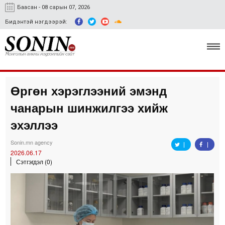
Баасан - 08 сарын 07, 2026
Бидэнтэй нэгдээрэй:
Өргөн хэрэглээний эмэнд
Улс төр, эдийн засаг
чанарын шинжилгээ хийж
Гэмт хэрэг
эхэллээ
Нийгэм, соёл
Sonin.mn agency
2026.06.17
Спорт
Сэтгэгдэл (0)
Easy news