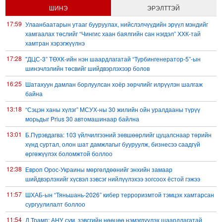
ШИНЭ
ЭРЭЛТТЭЙ
17:59
Улаанбаатарын утааг бууруулах, нийслэлчүүдийн эрүүл мэндийг
хамгаалах төслийг “Чингис хаан баялгийн сан нэгдэл” ХХК-тай
хамтран хэрэгжүүлнэ
17:28
"ДЦС-3” ТӨХК-ийн нэн шаардлагатай “Турбингенератор-5”-ын
шинэчлэлийн төсвийг шийдвэрлэхээр болов
16:25
Шатахуун дамлан борлуулсан хоёр зөрчлийг илрүүлэн шалгаж
байна
13:18
“Сэцэн ханы хүлэг” МСУХ-ны 30 жилийн ойн уралдааны түрүү
морьдыг Prius 30 автомашинаар байлна
13:01
Б.Пүрэвдагва: 103 үйлчилгээний зөвшөөрлийг цуцалснаар төрийн
хүнд суртал, олон шат дамжлагыг бууруулж, бизнесээ саадгүй
өргөжүүлэх боломжтой боллоо
12:38
Европ Орос-Украины мөргөлдөөнийг энхийн замаар
шийдвэрлэхийг хүсвэл зэвсэг нийлүүлэхээ зогсоох ёстой гэжээ
11:57
ШХАБ-ын “Тяньшань-2026” кибер терроризмтой тэмцэх хамтарсан
сургуулилалт боллоо
11:54
Д.Трамп: АНУ сум, зэвсгийн нөөцөө нэмэгдүүлэх шаардлагатай