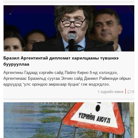
Бразил Аргентинтай дипломат харилцааны түвшнээ
буурууллаа
Аргентины Гадаад хэргийн сайд Пабло Кирно 5-нд хэлэхдээ,
Аргентинаас Бразильд суугаа Элчин сайд Даниел Раймонди ойрын
өдрүүдэд “улс орондоо амрахаар буцна” гэж мэдэгдлээ.
1 өдрийн өмнө
0