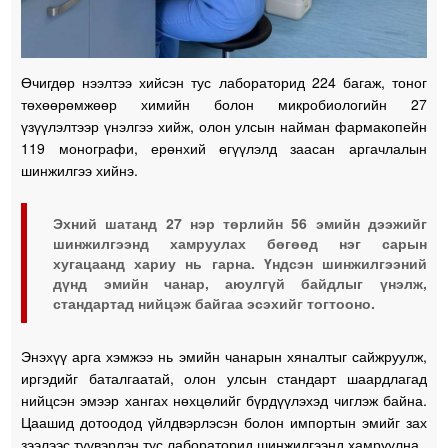
Өчигдөр нээлтээ хийсэн тус лабораторид 224 багаж, тоног
төхөөрөмжөөр химийн болон микробиологийн 27
үзүүлэлтээр үнэлгээ хийж, олон улсын найман фармакопейн
119 монографи, ерөнхий өгүүлэлд заасан аргачлалын
шинжилгээ хийнэ.
Эхний шатанд 27 нэр төрлийн 56 эмийн дээжийг
шинжилгээнд хамруулах бөгөөд нэг сарын
хугацаанд хариу нь гарна. Үндсэн шинжилгээний
дүнд эмийн чанар, аюулгүй байдлыг үнэлж,
стандартад нийцэж байгаа эсэхийг тогтооно.
Энэхүү арга хэмжээ нь эмийн чанарын хяналтыг сайжруулж,
иргэдийг баталгаатай, олон улсын стандарт шаардлагад
нийцсэн эмээр хангах нөхцөлийг бүрдүүлэхэд чиглэж байна.
Цаашид дотоодод үйлдвэрлэсэн болон импортын эмийг зах
зээлээс түүвэрлэн тус лабораторид шинжилгээнд хамруулна.