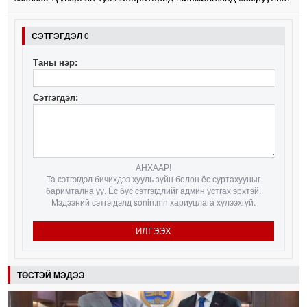
СЭТГЭГДЭЛ
0
Таны нэр:
Сэтгэгдэл:
АНХААР!
Та сэтгэгдэл бичихдээ хууль зүйн болон ёс суртахууныг
баримтална уу. Ёс бус сэтгэгдлийг админ устгах эрхтэй.
Мэдээний сэтгэгдэлд sonin.mn хариуцлага хүлээхгүй.
ИЛГЭЭХ
ТӨСТЭЙ МЭДЭЭ