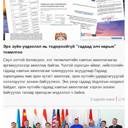
Эрх зүйн үндэслэл нь тодорхойгүй “гадаад элч нарын”
томилгоо
Сөүл хоттой боловсрол, хот төлөвлөлтийн хамтын ажиллагаагаа
өргөжүүлэхээр ажиллаж байгаа. Үүнтэй зэрэгцэн аймаг, нийслэлийн
гадаад хамтын ажиллагааг нэмэгдүүлэх асуудлаар Гадаад
харилцааны яам орон нутагт ажиллаж, орон нутгийн удирдлагуудтай
хэлэлцүүлэг зохион байгуулжээ. Энэ үеэр гадаад бодлогын нэгдмэл
байдал, орон нутгийн гадаад хамтын ажиллагааг хэрхэн зохион
байгуулах талаар ярилцсан мэдээлэл ч байна.
2 өдрийн өмнө
6