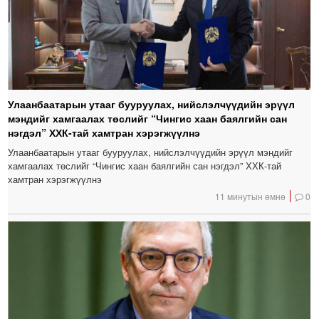
Улаанбаатарын утааг бууруулах, нийслэлчүүдийн эрүүл
мэндийг хамгаалах төслийг “Чингис хаан баялгийн сан
нэгдэл” ХХК-тай хамтран хэрэгжүүлнэ
Улаанбаатарын утааг бууруулах, нийслэлчүүдийн эрүүл мэндийг
хамгаалах төслийг “Чингис хаан баялгийн сан нэгдэл” ХХК-тай
хамтран хэрэгжүүлнэ
11 минутын өмнө
0