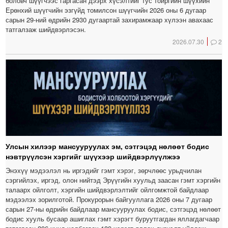
боловч шүүгчээс гаргасан дээрх хүсэлтийг тус тойргийн шүүхийн
Ерөнхий шүүгчийн эзгүйд томилсон шүүгчийн 2026 оны 6 дугаар
сарын 29-ний өдрийн 2930 дугаартай захирамжаар хүлээн авахаас
татгалзаж шийдвэрлэсэн.
2026.07.30
2
Улсын хилээр мансууруулах эм, сэтгэцэд нөлөөт бодис
нэвтрүүлсэн хэргийг шүүхээр шийдвэрлүүлжээ
Энэхүү мэдээлэл нь иргэдийг гэмт хэрэг, зөрчлөөс урьдчилан
сэргийлэх, иргэд, олон нийтэд Эрүүгийн хуульд заасан гэмт хэргийн
талаарх ойлголт, хэргийн шийдвэрлэлтийг ойлгомжтой байдлаар
мэдээлэх зорилготой. Прокурорын байгууллага 2026 оны 7 дугаар
сарын 27-ны өдрийн байдлаар мансууруулах бодис, сэтгэцэд нөлөөт
бодис хууль бусаар ашиглах гэмт хэрэгт буруутгагдан яллагдагчаар