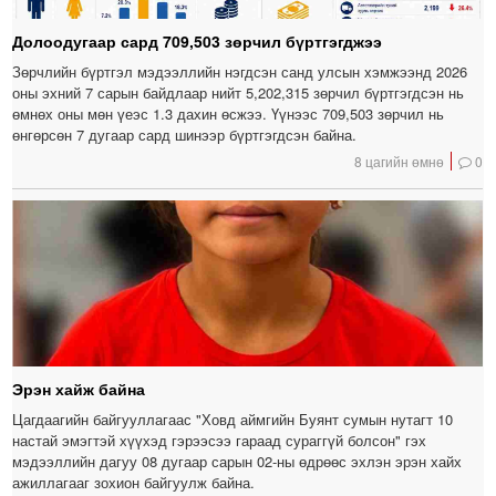
Долоодугаар сард 709,503 зөрчил бүртгэгджээ
Зөрчлийн бүртгэл мэдээллийн нэгдсэн санд улсын хэмжээнд 2026
оны эхний 7 сарын байдлаар нийт 5,202,315 зөрчил бүртгэгдсэн нь
өмнөх оны мөн үеэс 1.3 дахин өсжээ. Үүнээс 709,503 зөрчил нь
өнгөрсөн 7 дугаар сард шинээр бүртгэгдсэн байна.
8 цагийн өмнө
0
Эрэн хайж байна
Цагдаагийн байгууллагаас "Ховд аймгийн Буянт сумын нутагт 10
настай эмэгтэй хүүхэд гэрээсээ гараад сураггүй болсон" гэх
мэдээллийн дагуу 08 дугаар сарын 02-ны өдрөөс эхлэн эрэн хайх
ажиллагааг зохион байгуулж байна.