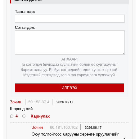
Таны нэр:
Сэтгэгдэл:
АНХААР!
Та сэтгэгдэл бичихдээ хууль зүйн болон ёс суртахууныг
баримтална уу. Ёс бус сэтгэгдлийг админ устгах эрхтэй.
Мэдээний сэтгэгдэлд sonin.mn хариуцлага хүлээхгүй.
ИЛГЭЭХ
Зочин
59.153.87.4
2026.06.17
Шоронд хий
4
Хариулах
Зочин
66.181.160.102
2026.06.17
Оюу толгойгоос барууны хөрөнгө оруулагчийг