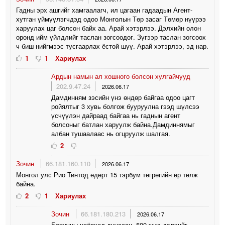
Гадны эрх ашгийг хамгаалагч, ил цагаан гадаадын Агент-
хутган үймүүлэгчдэд одоо Монголын Төр засаг Төмөр нүүрээ
харуулах цаг болсон байх аа. Арай хэтэрлээ. Дэлхийн олон
оронд ийм үйлдлийг таслан зогсоодог. Зүгээр таслан зогсоох
ч биш нийгмээс тусгаарлах ёстой шүү. Арай хэтэрлээ, эд нар.
1
1
Хариулах
Ардын намын ал хошного болсон хулгайчууд
202.9.47.24
2026.06.17
Дамдинням зэсийн үнэ өндөр байгаа одоо цагт
ройялтыг 3 хувь болгож бууруулна гээд шүлсээ
үсчүүлэн дайраад байгаа нь гаднын агент
болсоныг батлан харуулж байна.Дамдиннямыг
албан тушаалаас нь огцруулж шалгая.
2
Зочин
66.181.160.110
2026.06.17
Монгол улс Рио Тинтод өдөрт 15 тэрбум төгрөгийн өр төлж
байна.
2
1
Хариулах
Зочин
66.181.180.213
2026.06.17
Барууны ноёрхол дууссан. 500 жил дэлхийг