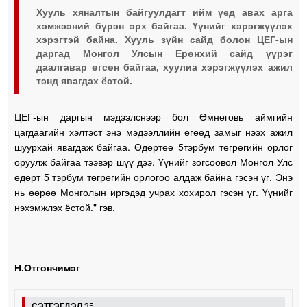
Хууль хяналтын байгуулдагт ийм үед авах арга
хэмжээний бүрэн эрх байгаа. Үүнийг хэрэгжүүлэх
хэрэгтэй байна. Хууль зүйн сайд болон ЦЕГ-ын
даргад Монгол Улсын Ерөнхий сайд үүрэг
даалгавар өгсөн байгаа, хуулиа хэрэгжүүлэх ажил
тэнд явагдах ёстой.
ЦЕГ-ын даргын мэдээлснээр бол Өмнөговь аймгийн
цагдаагийн хэлтэст энэ мэдээллийн өгөөд замыг нээх ажил
шуурхай явагдаж байгаа. Өдөртөө 5тэрбум төгрөгийн орлог
оруулж байгаа тээвэр шүү дээ. Үүнийг зогсоовол Монгол Улс
өдөрт 5 тэрбум төгрөгийн орлогоо алдаж байна гэсэн үг. Энэ
нь өөрөө Монголын иргэдэд учрах хохирол гэсэн үг. Үүнийг
нэхэмжлэх ёстой." гэв.
Н.Отгончимэг
СЭТГЭГДЭЛ
35