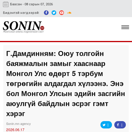
Баасан - 08 сарын 07, 2026
Бидэнтэй нэгдээрэй:
Г.Дамдинням: Оюу толгойн
Улс төр, эдийн засаг
баяжмалын замыг хааснаар
Гэмт хэрэг
Монгол Улс өдөрт 5 тэрбум
Нийгэм, соёл
төгрөгийн алдагдал хүлээнэ. Энэ
бол Монгол Улсын эдийн засгийн
Спорт
аюулгүй байдлын эсрэг гэмт
Easy news
хэрэг
Sonin.mn agency
2026.06.17