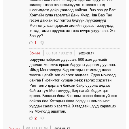
жилээр газар өгч эзэмшүүлж тэжээнэ гээд
шаагилдаж дайрцгаагаад байсан. Энэ зөв үү.Бас
Хэнтийн хуяа гаралтай День Хуар,Нян Вао Тао
гэсэн данхан толгойтой бүдүүн луухаанууд
Монгол улсын дархан хилийн зурвас газруудад
хятад гамин оруулж алт зэс нүүрс ухуулсан. Энэ
Зөв үү?
1
Зочин
66.181.180.213
2026.06.17
Барууны ноёрхол дууссан. 500 жил дэлхийг
дарлаж мөлжиж ирсэн барууны дарлал дууслаа.
Иймд Монголчууд бид хятадын тэмцэлд ялсан
түүхэн цагийг зөв ойлгож авцгаая. Одоо монголд
байгаа Риотинтог хурдан хөөж гаргах хэрэгтэй.
Рио тинто дарлагч байсан байр сууриа алдаж
байгаа тул Монголчууд бид нэгийг бодох цаг
иржээ. Боолын боол босгоны шороо болохгүй гэж
байгаа бол Хятадын боол барууны компаниас
хурдан салах хэрэгтэй. Хятадтай шууд харилцах
нь Монголд ашигтай.
2
Зочин
95.148.81.54
2026.06.17