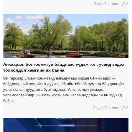
9 цагийн өмнө
4
Анхаарал, болгоомжгүй байдлаас үүдэж гол, усанд эндэх
тохиолдол хамгийн их байна
Он гарсаар улсын хэмжээнд наймдугаар сарын 04-ний өдрийн
байдлаар нийслэлийн 9 дүүрэг, 25 аймгийн 35 суманд 68 удаагийн
усны ослын дуудлага бүртгэгдлээ. Усны ослын улмаас
харамсалтайгаар 59 иргэн иргэн амь насаа алдсаны 14 нь хүүхэд
байна.
2 өдрийн өмнө
0