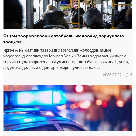
Огцом тоормослосон автобусны жолоочид хариуцлага
тооцжээ
Иргэн А нь нийтийн тээврийн хэрэгслийг жолоодон замын
хөдөлгөөнд оролцохдоо Монгол Улсын Замын хөдөлгөөний дүрэм
зөрчин огцом тоормосолсны улмаас тус автобусны зорчигч Ц унаж,
эрүүл мэндэд нь хүндэвтэр хохирол учирсан байна.
2026.07.22
6