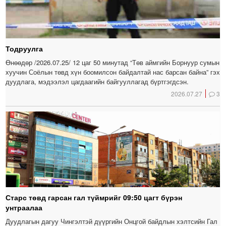
Тодруулга
Өнөөдөр /2026.07.25/ 12 цаг 50 минутад “Төв аймгийн Борнуур сумын
хуучин Соёлын төвд хүн боомилсон байдалтай нас барсан байна” гэх
дуудлага, мэдээлэл цагдаагийн байгууллагад бүртгэгдсэн.
2026.07.27
3
Старс төвд гарсан гал түймрийг 09:50 цагт бүрэн
унтраалаа
Дуудлагын дагуу Чингэлтэй дүүргийн Онцгой байдлын хэлтсийн Гал