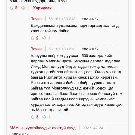
байгаа. Энэ шударга явдал уу?
2
1
Хариулах
Зочин
66.181.180.213
2026.06.17
Дамдиннямыг гудамжинд чирч гаргаад жалганд
хаях ёстой юм байна.
2
1
Зочин
66.181.180.213
2026.06.17
Барууны ноёрхол дууссан. 500 жил дэлхийг
дарлаж мөлжиж ирсэн барууны дарлал дууслаа.
Иймд Монголчууд бид хятадын тэмцэлд ялсан
түүхэн цагийг зөв ойлгож авцгаая. Одоо монголд
байгаа Риотинтог хурдан хөөж гаргах хэрэгтэй.
Рио тинто дарлагч байсан байр сууриа алдаж
байгаа тул Монголчууд бид нэгийг бодох цаг
иржээ. Боолын боол босгоны шороо болохгүй гэж
байгаа бол Хятадын боол барууны компаниас
хурдан салах хэрэгтэй. Хятадтай шууд харилцах
нь Монголд ашигтай.
3
1
МАН-ын хулгайчуудыг өчиггүй бууд
202.9.47.24
2026.06.17