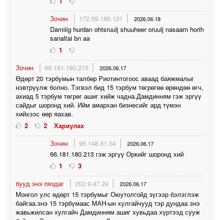
1
Зочин
172.59.186.121
2026.06.18
Damiiig hurdan ohtsruulj shuuheer oruulj nasaarn horih
sanaltai bn aa
1
Зочин
66.181.180.213
2026.06.17
Өдөрт 20 тэрбумын талбөр Риотинтогоос аваад баяжмалыг
нэвтрүүлж болно. Тэгвэл бид 15 тэрбум төгрөгөө өрөндөө өгч,
ахиад 5 тэрбум төгрөг ашиг хийж чадна.Дамдинням гэж эргүү
сайдыг шоронд хий. Ийм амархан бизнесийг ард түмэн
хийхээс өөр яахав.
2
2
Хариулах
Зочин
95.148.81.54
2026.06.17
66.181.180.213 гэж эргүү Оркийг шоронд хий
1
3
бууд энэ пяздаг
202.9.47.24
2026.06.17
Монгол улс өдөрт 15 тэрбумыг Оюутолгойд зүгээр бэлэглэж
байгаа.энэ 15 тэрбүмаас МАН-ын хулгайчууд тэр дундаа энэ
жавьжилсан хулгайч Дамдинням ашиг хувьдаа хүртээд сууж