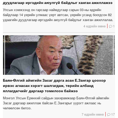
дуудлагаар иргэдийн аюулгүй байдлыг ханган ажиллажээ
Улсын хэмжээнд он гарсаар наймдугаар сарын 03-ны өдрийн
байдлаар 14 үерийн улмаас үерт автсан, үерийн усанд боогдсон 82
удаагийн дуудлагаар иргэдийн аюулгүй байдлыг ханган ажиллалаа.
4 өдрийн өмнө
1
Баян-Өлгий аймгийн Засаг дарга асан Е.Зангар цоохор
ирвэс агнасан хэрэгт шалгагдаж, төрийн албанд
яллагдагчийг даргаар томилсон байжээ
Монгол Улсын Ерөнхий сайдын захирамжаар Баян-Өлгий аймгийн
Засаг даргаар ажиллаж байсан Е.Зангарыг үүрэгт ажлаас нь
чөлөөлсөн билээ.
7 өдрийн өмнө
17