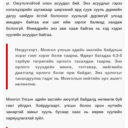
үг. Оюутолгойтой олон асуудал бий. Энэ асуудлыг гэрээ
хэлэлцээрийн шугамаар ширээний ард сууж хууль дүрмийн
дагуу шийдэх ёстой болохоос хуульгүй дүрэмгүй улсад
амьдарч байгаа юм шиг ийм зэрлэг балмад хандаж
болохгүй. Өнөөдрийн энэ зам хааж байгаа нь хэд хэдэн
хуулийн асуудал байгаа.
Нэгдүгээрт,
Монгол улсын эдийн засгийн байдлын
эсрэг гэмт хэрэг болж таарна. Өдөрт багадаа 4.3-5
тэрбум төгрөгийн орлого тасалдаж таарна. Энэ
орлого хүүхдийн мөнгө, тэтгэвэр, нийгмийн
даатгалд орлого болж орж байдаг. Энэ орлогыг
тасалдуулна гэдэг нь Монголын нийтийн эрх ашигт
нөлөөлнө.
Монгол Улсын эдийн засгийн аюулгүй байдалд нөлөөлж буй
гэмт үйлдэл. Хоёрдугаарт, улсын болон орон нутгийн
чанартай замыг хууль бусаар хаах нь өөрөө хуулийн
хариуцлагатай зүйл.