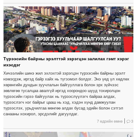
Түрээсийн байрны эрэлттэй зэрэгцэн залилах гэмт хэрэг
ихэсдэг
Хичээлийн шинэ жил эхлэхтэй зэрэгцэн түрээсийн байрны эрэлт
нэмэгдэж, иргэд байр хайх нь түгээмэл болдог. Энэ үед үл хөдлөх
хөрөнгийн дундын зуучлалын байгууллага болон эрх зүйчээс
зөвлөгөө тусалцаа авалгүй иргэд хоорондоо шууд тохиролцон
түрээсийн гэрээ байгуулах нь түрээслүүлэгч байраа алдах,
түрээслэгч нэг байрыг цааш нь хэд, хэдэн хүнд дамжуулан
түрээслэх, урьдчилгаа мөнгөө алдах бусад эдийн болон сэтгэл
санааны хохирол, эрсдэлийг дагуулдаг.
7 өдрийн өмнө
3