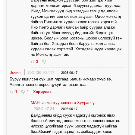
дарлаж мөлжиж ирсэн барууны дарлал дууслаа.
Иймд Монголчууд бид хятадын тэмцэлд ялсан
түүхэн цагийг зөв ойлгож авцгаая. Одоо монголд
байгаа Риотинтог хурдан хөөж гаргах хэрэгтэй.
Рио тинто дарлагч байсан байр сууриа алдаж
байгаа тул Монголчууд бид нэгийг бодох цаг
иржээ. Боолын боол босгоны шороо болохгүй гэж
байгаа бол Хятадын боол барууны компаниас
хурдан салах хэрэгтэй. Хятадтай шууд харилцах
нь Монголд ашигтай.
2
Зочин
202.126.90.117
2026.06.17
Буруу ишилсэн сүх шиг гаргаад балбачихмаар хүүр вэ.
Авилгыг хошногоороо цухуйтал шааж дээ.
1
1
Хариулах
МАН-ын мантуу хошного Хүүрэнсүг
202.9.47.24
2026.06.17
Дамдинням ойрд сууж чадахгүй оцгонож явах
болсон.Авлигалд авсан мөнгө нь хошногоных нь
нүхээр цухуйгаад сууж босож чадахгүй байгаа
биз..Өмхий пздаг ацанд нь амбаардаж хөөж