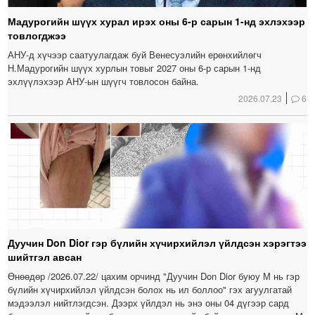
Мадурогийн шүүх хурал ирэх оны 6-р сарын 1-нд эхлэхээр
товлогджээ
АНУ-д хүчээр саатуулагдаж буй Венесуэлийн ерөнхийлөгч
Н.Мадурогийн шүүх хурлын товыг 2027 оны 6-р сарын 1-нд
эхлүүлэхээр АНУ-ын шүүгч товлосон байна.
2026.07.23
6
Дуучин Don Dior гэр бүлийн хүчирхийлэл үйлдсэн хэрэгтээ
шийтгэл авсан
Өнөөдөр /2026.07.22/ цахим орчинд "Дуучин Don Dior буюу М нь гэр
бүлийн хүчирхийлэл үйлдсэн болох нь ил боллоо" гэх агуулгатай
мэдээлэл нийтлэгдсэн. Дээрх үйлдэл нь энэ оны 04 дүгээр сард