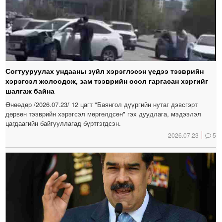
Согтууруулах ундааны зүйл хэрэглэсэн үедээ тээврийн
хэрэгсэл жолоодож, зам тээврийн осол гаргасан хэргийг
шалгаж байна
Өнөөдөр /2026.07.23/ 12 цагт "Баянгол дүүргийн нутаг дэвсгэрт
дөрвөн тээврийн хэрэгсэл мөргөлдсөн" гэх дуудлага, мэдээлэл
цагдаагийн байгууллагад бүртгэгдсэн.
2026.07.23
5