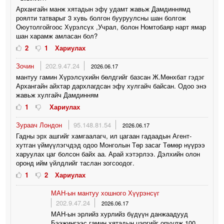
Архангайн манж хятадын эфү удамт жавьж Дамдиннямд
роялти татварыг 3 хувь болгон бууруулсны шан болгож
Оюутолгойгоос Хүрэлсүх ,Учрал, болон Номтобаяр нарт ямар
шан харамж амласан бол?
2
1
Хариулах
Зочин
202.9.47.24
2026.06.17
мантуу гамин Хүрэлсүхийн бөлдгийг базсан Ж.Мөнхбат гэдэг
Архангайн айхтар дархлагдсан эфү хулгайч байсан. Одоо энэ
жавьж хулгайч Дамдинням
1
Хариулах
Зураач Лондон
95.148.81.54
2026.06.17
Гадны эрх ашгийг хамгаалагч, ил цагаан гадаадын Агент-
хутган үймүүлэгчдэд одоо Монголын Төр засаг Төмөр нүүрээ
харуулах цаг болсон байх аа. Арай хэтэрлээ. Дэлхийн олон
оронд ийм үйлдлийг таслан зогсоодог.
1
2
Хариулах
МАН-ын мантуу хошного Хүүрэнсүг
202.9.47.24
2026.06.17
МАН-ын эрлийз хурлийз бүдүүн данжаадууд
Бээжингээс гамин хятадын цэргийг оруулж 100