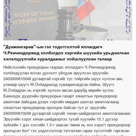
"Дүнжингарав"-ын гэх тодотголтой яллагдагч
Ч.Ренчиндоржид холбогдох хэргийн шүүхийн урьдчилсан
хэлэлцүүлгийн хуралдааныг хойшлуулсан талаар
Нийслэлийн прокурорын газраас яллагдагч Ч.Ренчиндоржид
холбогдуулан яллах дүгнэлт үйлдэж ирүүлсэн эрүүгийн
2403000610249 дугаартай хэргийг тус тойргийн шүүх хүлээн авч,
улмаар шүүгч М.Очбадрахад хуваарилагдсан байна. Шүүгч
М.Очбадрах нь хэргийг хүлээн авсан даруйд өөрийн зүгээс
Баянзүрх дүүргийн прокурорын газарт хяналтын прокуророор
ажиллаж байхдаа дээрх хэргийн мөрдөн шалгах ажиллагаанд
хяналтын прокуророор оролцож байсан тул уг эрүүгийн
2403000610249 дугаартай хэргийг хянан шийдвэрлэх ажиллагаанаас
Эрүүгийн хэрэг хянан шийдвэрлэх тухай хуулийн 10.1 дүгээр
зүйлийн 1 дэх хэсгийн 1.3-т заасан “өмнө нь энэ хэрэгт прокуророор
оролцсон бол” гэх үндэслэлээр татгалзан гарах хүсэлтийг гаргасан