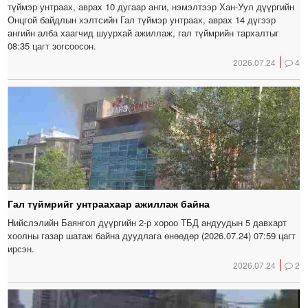
түймэр унтраах, аврах 10 дугаар анги, нэмэлтээр Хан-Уул дүүргийн
Онцгой байдлын хэлтсийн Гал түймэр унтраах, аврах 14 дүгээр
ангийн алба хаагчид шуурхай ажиллаж, гал түймрийн тархалтыг
08:35 цагт зогсоосон.
2026.07.24
4
Гал түймрийг унтраахаар ажиллаж байна
Нийслэлийн Баянгол дүүргийн 2-р хороо ТБД андуудын 5 давхарт
хоолны газар шатаж байна дуудлага өнөөдөр (2026.07.24) 07:59 цагт
ирсэн.
2026.07.24
2