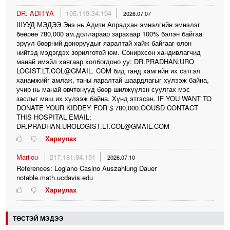
DR. ADITYA
105.119.34.194
2026.07.07
ШУУД МЭДЭЭ Энэ нь Адити Апрадхан эмнэлгийн эмнэлэг
бөөрөө 780,000 ам.доллараар зарахаар 100% бэлэн байгаа
эрүүл бөөрний доноруудыг яаралтай хайж байгааг олон
нийтэд мэдэгдэх зорилготой юм. Сонирхсон хандивлагчид
манай имэйл хаягаар холбогдоно уу: DR.PRADHAN.URO
LOGIST.LT.COL@GMAIL. COM бид танд хамгийн их сэтгэл
ханамжийг амлаж, таны яаралтай шаардлагыг хүлээж байна,
учир нь манай өвчтөнүүд бөөр шилжүүлэн суулгах мэс
заслыг маш их хүлээж байна. Хүнд этгэсэн. IF YOU WANT TO
DONATE YOUR KIDDEY FOR $ 780,000.OOUSD CONTACT
THIS HOSPITAL EMAIL:
DR.PRADHAN.UROLOGIST.LT.COL@GMAIL.COM
Хариулах
Marilou
217.181.84.151
2026.07.10
References: Legiano Casino Auszahlung Dauer
notable.math.ucdavis.edu
Хариулах
ТӨСТЭЙ МЭДЭЭ