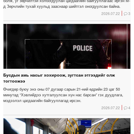
болж, уг зөрчилтэй холбогдуулан цагдаагийн байгууллагаас иргэн М-
д Зөрчлийн тухай хуульд зааснаар шийтгэл оногдуулсан байна.
2026.07.22
3
Бусдын амь насыг хохироож, зугтсан этгээдийг олж
тогтоожээ
Өчигдөр буюу энэ оны 07 дугаар сарын 21-ний өдрийн 23 цаг 50
минутад “Хэвлийдээ хутгалуулсан хүн нас барсан” гэх дуудлага,
мэдээлэл цагдаагийн байгууллагад ирсэн.
2026.07.22
4