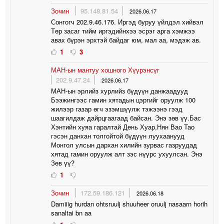
Зочин
95.148.81.54
2026.06.17
Сонгогч 202.9.46.176. Иргэд буруу үйлдэл хийвэл
Төр засаг тийм иргэдийнхээ эсрэг арга хэмжээ
авах бүрэн эрхтэй байдаг юм, мал аа, мэдэж ав.
1
3
МАН-ын мантуу хошного Хүүрэнсүг
202.9.47.24
2026.06.17
МАН-ын эрлийз хурлийз бүдүүн данжаадууд
Бээжингээс гамин хятадын цэргийг оруулж 100
жилээр газар өгч эзэмшүүлж тэжээнэ гээд
шаагилдаж дайрцгаагаад байсан. Энэ зөв үү.Бас
Хэнтийн хуяа гаралтай День Хуар,Нян Вао Тао
гэсэн данхан толгойтой бүдүүн луухаанууд
Монгол улсын дархан хилийн зурвас газруудад
хятад гамин оруулж алт зэс нүүрс ухуулсан. Энэ
Зөв үү?
1
Зочин
172.59.186.121
2026.06.18
Damiiig hurdan ohtsruulj shuuheer oruulj nasaarn horih
sanaltai bn aa