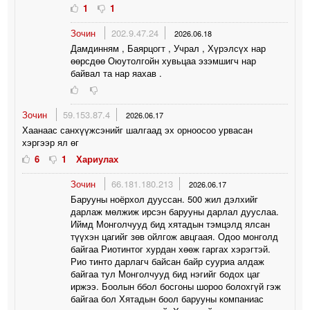
1
1
Зочин
202.9.47.24
2026.06.18
Дамдинням , Баярцогт , Учрал , Хүрэлсүх нар
өөрсдөө Оюутолгойн хувьцаа эзэмшигч нар
байвал та нар яахав .
Зочин
59.153.87.4
2026.06.17
Хаанаас санхүүжсэнийг шалгаад эх орноосоо урвасан
хэргээр ял өг
6
1
Хариулах
Зочин
66.181.180.213
2026.06.17
Барууны ноёрхол дууссан. 500 жил дэлхийг
дарлаж мөлжиж ирсэн барууны дарлал дууслаа.
Иймд Монголчууд бид хятадын тэмцэлд ялсан
түүхэн цагийг зөв ойлгож авцгаая. Одоо монголд
байгаа Риотинтог хурдан хөөж гаргах хэрэгтэй.
Рио тинто дарлагч байсан байр сууриа алдаж
байгаа тул Монголчууд бид нэгийг бодох цаг
иржээ. Боолын ббол босгоны шороо болохгүй гэж
байгаа бол Хятадын боол барууны компаниас