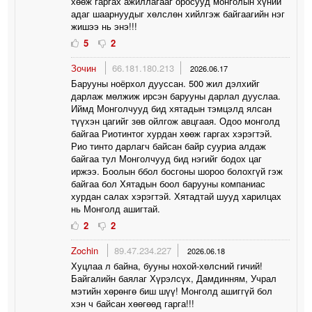
хөөж гаргах ажиллагааг оросууд монголын хүний
адаг шаарнуудыг хөлслөн хийлгэж байгаагийн нэг
жишээ нь энэ!!!
5
2
Зочин
66.181.180.213
2026.06.17
Барууны ноёрхол дууссан. 500 жил дэлхийг
дарлаж мөлжиж ирсэн барууны дарлал дууслаа.
Иймд Монголчууд бид хятадын тэмцэлд ялсан
түүхэн цагийг зөв ойлгож авцгаая. Одоо монголд
байгаа Риотинтог хурдан хөөж гаргах хэрэгтэй.
Рио тинто дарлагч байсан байр сууриа алдаж
байгаа тул Монголчууд бид нэгийг бодох цаг
иржээ. Боолын ббол босгоны шороо болохгүй гэж
байгаа бол Хятадын боол барууны компаниас
хурдан салах хэрэгтэй. Хятадтай шууд харилцах
нь Монголд ашигтай.
2
2
Zochin
89.47.234.227
2026.06.18
Хуцлаа л байна, бууны нохой-хөлсний гичий!
Байгалийн баялаг Хүрэлсүх, Дамдинням, Учрал
мэтийн хөрөнгө биш шүү! Монголд ашиггүй бол
хэн ч байсан хөөгөөд гарга!!!