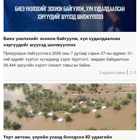
Биеэ үнэлэхийг зохион байгуулж, хүн худалдаалсан
хэргүүдийг шүүхэд шилжүүллээ
Прокурорын байгууллага 2026 оны 7 дугаар сарын 27-ны өдрөөс 31-
ний өдрийг хүртэл хугацаанд хэрэг бүртгэлт, мөрдөн байцаалтын
29,444 эрүүгийн хэрэгт хяналт тавьсан байна.
3 өдрийн өмнө
0
Үерт автсан, үерийн усанд боогдсон 82 удаагийн