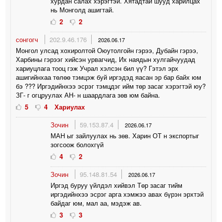
хурдан салах хэрэгтэй. Хятадтай шууд харилцах
нь Монголд ашигтай.
2
2
сонгогч
202.9.46.176
2026.06.17
Монгол улсад хохиролтой Оюутолгойн гэрээ, Дубайн гэрээ,
Харбины гэрээг хийсэн урвагчид, Их наядын хулгайчуудад
хариуцлага тооц гэж Учрал хэлсэн бил үү? Гэтэл эрх
ашигийнхаа төлөө тэмцэж буй иргэдэд яасан эр бар байх юм
бэ ??? Иргэдийнхээ эсрэг тэмцдэг ийм төр засаг хэрэгтэй юу?
ЗГ- г огцруулах АН- н шаардлага зөв юм байна.
5
4
Хариулах
Зочин
59.153.87.4
2026.06.17
МАН ыг зайлуулах нь зөв. Харин ОТ н экспортыг
зогсоож болохгүй
4
2
Зочин
95.148.81.54
2026.06.17
Иргэд буруу үйлдэл хийвэл Төр засаг тийм
иргэдийнхээ эсрэг арга хэмжээ авах бүрэн эрхтэй
байдаг юм, мал аа, мэдэж ав.
3
3