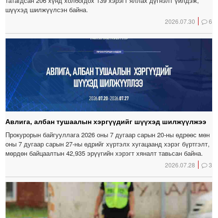
татагдсан 206 хүнд холбогдох 139 хэрэгт яллах дүгнэлт үйлдэж,
шүүхэд шилжүүлсэн байна.
2026.07.30
6
Авлига, албан тушаалын хэргүүдийг шүүхэд шилжүүлжээ
Прокурорын байгууллага 2026 оны 7 дугаар сарын 20-ны өдрөөс мөн
оны 7 дугаар сарын 27-ны өдрийг хүртэлх хугацаанд хэрэг бүртгэлт,
мөрдөн байцаалтын 42,935 эрүүгийн хэрэгт хяналт тавьсан байна.
2026.07.28
3