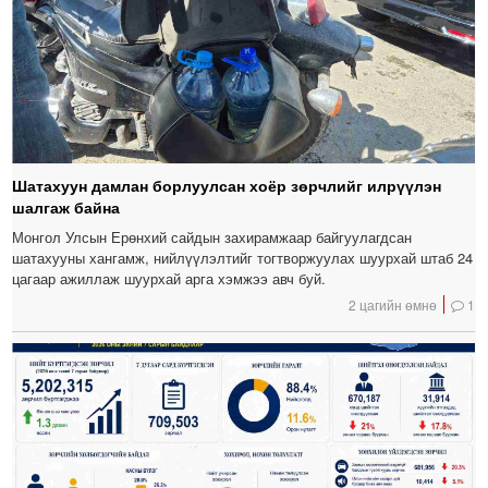
Шатахуун дамлан борлуулсан хоёр зөрчлийг илрүүлэн
шалгаж байна
Монгол Улсын Ерөнхий сайдын захирамжаар байгуулагдсан
шатахууны хангамж, нийлүүлэлтийг тогтворжуулах шуурхай штаб 24
цагаар ажиллаж шуурхай арга хэмжээ авч буй.
2 цагийн өмнө
1