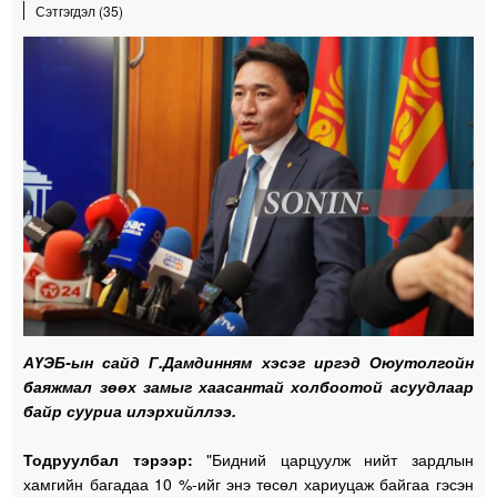
Сэтгэгдэл (35)
АҮЭБ-ын сайд Г.Дамдинням хэсэг иргэд Оюутолгойн
баяжмал зөөх замыг хаасантай холбоотой асуудлаар
байр сууриа илэрхийллээ.
Тодруулбал тэрээр:
"Бидний царцуулж нийт зардлын
хамгийн багадаа 10 %-ийг энэ төсөл хариуцаж байгаа гэсэн