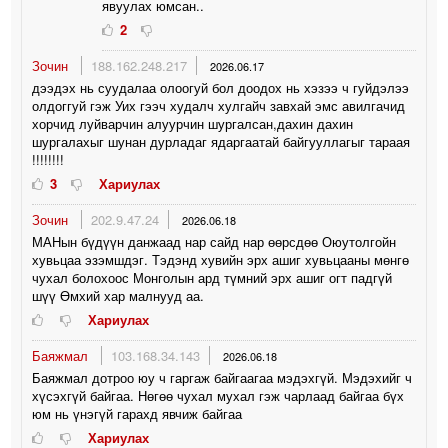
явуулах юмсан..
2
Зочин
188.162.248.217
2026.06.17
дээдэх нь суудалаа олоогуй бол доодох нь хэзээ ч гуйдэлээ
олдоггуй гэж Уих гээч худалч хулгайч завхай эмс авилгачид
хорчид луйварчин алуурчин шургалсан,дахин дахин
шургалахыг шунан дурладаг ядаргаатай байгууллагыг тараая
!!!!!!!!
3
Хариулах
Зочин
202.9.47.24
2026.06.18
МАНын бүдүүн данжаад нар сайд нар өөрсдөө Оюутолгойн
хувьцаа эзэмшдэг. Тэдэнд хувийн эрх ашиг хувьцааны мөнгө
чухал болохоос Монголын ард түмний эрх ашиг огт падгүй
шүү Өмхий хар малнууд аа.
Хариулах
Баяжмал
103.168.34.143
2026.06.18
Баяжмал дотроо юу ч гаргаж байгаагаа мэдэхгүй. Мэдэхийг ч
хүсэхгүй байгаа. Нөгөө чухал мухал гэж чарлаад байгаа бүх
юм нь үнэгүй гарахд явчиж байгаа
Хариулах