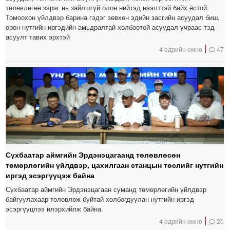
төлөвлөгөө зэрэг нь зайлшгүй олон нийтэд нээлттэй байх ёстой.
Томоохон үйлдвэр барина гэдэг зөвхөн эдийн засгийн асуудал биш,
орон нутгийн иргэдийн амьдралтай холбоотой асуудал учраас тэд
асуулт тавих эрхтэй
4 өдрийн өмнө
47
Сүхбаатар аймгийн Эрдэнэцагаанд төлөвлөсөн
төмөрлөгийн үйлдвэр, цахилгаан станцын төслийг нутгийн
иргэд эсэргүүцэж байна
Сүхбаатар аймгийн Эрдэнэцагаан суманд төмөрлөгийн үйлдвэр
байгуулахаар төлөвлөж буйтай холбогдуулан нутгийн иргэд
эсэргүүцлээ илэрхийлж байна.
4 өдрийн өмнө
20