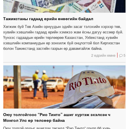
Тажикстаны гадаад өрийн өнөөгийн байдал
Хөгжиж буй Төв Азийн орнуудын эдийн засаг тэлэхийн хэрээр төв,
хувийн хэвшлийн гадаад өрийн хэмжээ жам ёсны дагуу өссөөр буй.
Үүнээс гадаадын өрийн төрлөөрөө Казахстан, Узбекстанд хувийн
хэвшлийн компаниудын өр зонхилж буй онцлогтой бол Киргизстан
болон Тажикстанд засгийн газрын өр давамгайлж байна.
2 өдрийн өмнө
5
Оюу толгойгоос “Рио Тинто” ашиг хүртэж эхэлсэн ч
Монгол Улс өр төлсөөр байна
Оюу толгой ордыг ашиглах төсөлд “Рио Тинто” групп 66 хувь,