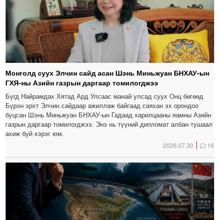
Монголд суух Элчин сайд асан Шэнь Миньжуан БНХАУ-ын
ГХЯ-ны Азийн газрын даргаар томилогджээ
Бүгд Найрамдах Хятад Ард Улсаас манай улсад суух Онц бөгөөд
Бүрэн эрхт Элчин сайдаар ажиллаж байгаад саяхан эх орондоо
буцсан Шэнь Миньжуан БНХАУ-ын Гадаад харилцааны яамны Азийн
газрын даргаар томилогджээ. Энэ нь түүний дипломат албан тушаал
ахиж буй хэрэг юм.
2026.07.30
16