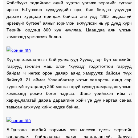
Фэйсбүүкт төдийгөөс өдий хүртэл үргэлж эерэгийг түгээж
ирсэн Б.Гүнзаяа хүүхдүүдийн эрх, бие биедээ үзүүлдэг
дарамт хурцаар яригдаж байгаа энэ үед “365 эвдрээгүй
ирээдүйг бүтээе” аяныг зориглон эхлүүлсэн нь үр дүнд хүрч
Төрийн ордонд 800 хүн чууллаа. Цаашдаа аян улсын
хэмжээнд үргэлжлэх болно.
Хүүхэд хамгааллын байгууллагууд Хүүхэд гэр бүл хөгжлийн
газрууд гэхчлэн маш олон “хүүхэд” тодотголтой газрууд
байдаг ч ингэж орон даяар аянд хамруулж байсан түүх
байхгүй. 21 аймаг Улаанбаатар хотыг хамарсан аянд сар
хүрэхгүй хугацаанд 250 мянга гаруй хүүхэд хамрагдаж улсын
хэмжээнд дохио болж чадлаа. Шинэ үеийнхэн ийм л
хариуцлагатай дараа дараагийн хойч үе дүү нартаа санаа
тавьсан алхмууд хийж чадаж байна.
Б.Гүнзаяа нямбай зарчимч зөв мессэж түгээх эерэгийг
санаачлагч байдлаараа дахин давтагдашгүй. Залуус