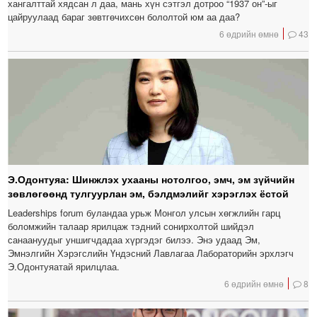
хангалттай хядсан л даа, мань хүн сэтгэл дотроо “1937 он”-ыг
цайруулаад бараг зөвтгөчихсөн бололтой юм аа даа?
6 өдрийн өмнө
43
Э.Одонтуяа: Шинжлэх ухааны нотолгоо, эмч, эм зүйчийн
зөвлөгөөнд тулгуурлан эм, бэлдмэлийг хэрэглэх ёстой
Leaderships forum буландаа урьж Монгол улсын хөгжлийн гарц
боломжийн талаар ярилцаж тэдний сонирхолтой шийдэл
санаануудыг уншигчдадаа хүргэдэг билээ. Энэ удаад Эм,
Эмнэлгийн Хэрэгслийн Үндэсний Лавлагаа Лабораторийн эрхлэгч
Э.Одонтуяатай ярилцлаа.
6 өдрийн өмнө
8