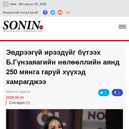
Ням - 08 сарын 09, 2026
Бидэнтэй нэгдээрэй:
Эвдрээгүй ирээдүйг бүтээх
Улс төр, эдийн засаг
Б.Гүнзаяагийн нөлөөллийн аянд
Гэмт хэрэг
250 мянга гаруй хүүхэд
Нийгэм, соёл
хамрагджээ
Спорт
Sonin.mn agency
2026.06.04
Easy news
Сэтгэгдэл (1)