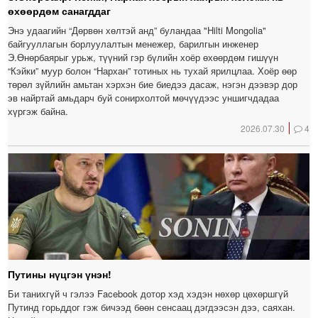
өхөөрдөм санагддаг
Энэ удаагийн “Дөрвөн хөлтэй анд” буландаа "Hilti Mongolia"
байгууллагын борлуулалтын менежер, барилгын инженер
Э.Өнөрбаярыг урьж, түүний гэр бүлийн хоёр өхөөрдөм гишүүн
“Кэйки” муур болон “Нархан” тотиных нь тухай ярилцлаа. Хоёр өөр
төрөл зүйлийн амьтан хэрхэн бие биедээ дасаж, нэгэн дээвэр дор
эв найртай амьдарч буй сонирхолтой мөчүүдээс уншигчдадаа
хүргэж байна.
2026.07.30
4
Путины нүцгэн үнэн!
Би танихгүй ч гэлээ Facebook дотор хэд хэдэн нөхөр цөхөршгүй
Путинд горьддог гэж бичээд бөөн сенсаац дэгдээсэн дээ, саяхан.