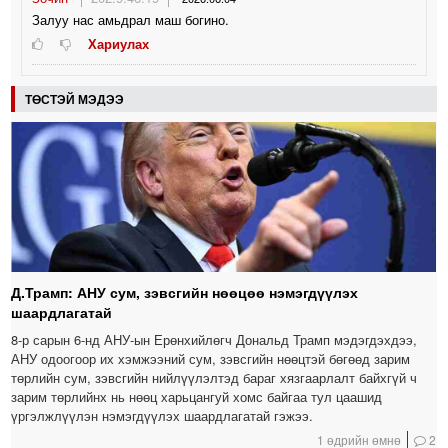
Залуу нас амьдрал маш богино.
Хариулах
ТӨСТЭЙ МЭДЭЭ
Д.Трамп: АНУ сум, зэвсгийн нөөцөө нэмэгдүүлэх
шаардлагатай
8-р сарын 6-нд АНУ-ын Ерөнхийлөгч Дональд Трамп мэдэгдэхдээ,
АНУ одоогоор их хэмжээний сум, зэвсгийн нөөцтэй бөгөөд зарим
төрлийн сум, зэвсгийн нийлүүлэлтэд бараг хязгаарлалт байхгүй ч
зарим төрлийнх нь нөөц харьцангуй хомс байгаа тул цаашид
үргэлжлүүлэн нэмэгдүүлэх шаардлагатай гэжээ.
1 өдрийн өмнө
2