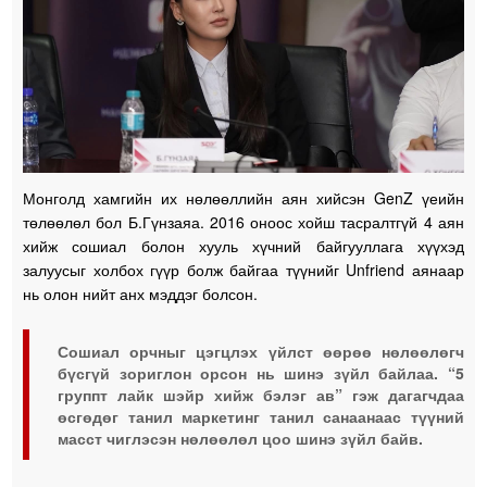
Монголд хамгийн их нөлөөллийн аян хийсэн GenZ үеийн
төлөөлөл бол Б.Гүнзаяа. 2016 оноос хойш тасралтгүй 4 аян
хийж сошиал болон хууль хүчний байгууллага хүүхэд
залуусыг холбох гүүр болж байгаа түүнийг Unfriend аянаар
нь олон нийт анх мэддэг болсон.
Сошиал орчныг цэгцлэх үйлст өөрөө нөлөөлөгч
бүсгүй зориглон орсон нь шинэ зүйл байлаа. “5
группт лайк шэйр хийж бэлэг ав” гэж дагагчдаа
өсгөдөг танил маркетинг танил санаанаас түүний
масст чиглэсэн нөлөөлөл цоо шинэ зүйл байв.