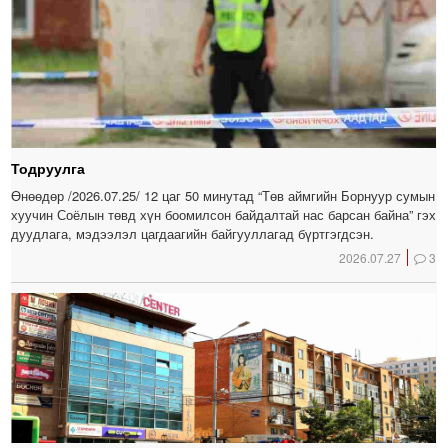
Тодруулга
Өнөөдөр /2026.07.25/ 12 цаг 50 минутад “Төв аймгийн Борнуур сумын
хуучин Соёлын төвд хүн боомилсон байдалтай нас барсан байна” гэх
дуудлага, мэдээлэл цагдаагийн байгууллагад бүртгэгдсэн.
2026.07.27
3