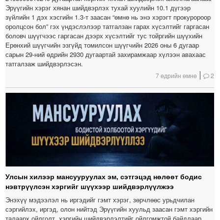
Эрүүгийн хэрэг хянан шийдвэрлэх тухай хуулийн 10.1 дүгээр
зүйлийн 1 дэх хэсгийн 1.3-т заасан “өмнө нь энэ хэрэгт прокуророор
оролцсон бол” гэх үндэслэлээр татгалзан гарах хүсэлтийг гаргасан
боловч шүүгчээс гаргасан дээрх хүсэлтийг тус тойргийн шүүхийн
Ерөнхий шүүгчийн эзгүйд томилсон шүүгчийн 2026 оны 6 дугаар
сарын 29-ний өдрийн 2930 дугаартай захирамжаар хүлээн авахаас
татгалзаж шийдвэрлэсэн.
7 өдрийн өмнө
2
Улсын хилээр мансууруулах эм, сэтгэцэд нөлөөт бодис
нэвтрүүлсэн хэргийг шүүхээр шийдвэрлүүлжээ
Энэхүү мэдээлэл нь иргэдийг гэмт хэрэг, зөрчлөөс урьдчилан
сэргийлэх, иргэд, олон нийтэд Эрүүгийн хуульд заасан гэмт хэргийн
талаарх ойлголт, хэргийн шийдвэрлэлтийг ойлгомжтой байдлаар