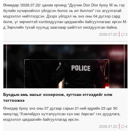
Өнөөдөр /2026.07.22/ цахим орчинд "Дуучин Don Dior буюу М нь гэр
бүлийн хүчирхийлэл үйлдсэн болох нь ил боллоо" гэх агуулгатай
мэдээлэл нийтлэгдсэн. Дээрх үйлдэл нь энэ оны 04 дүгээр сард
болж, уг зөрчилтэй холбогдуулан цагдаагийн байгууллагаас иргэн М-
д Зөрчлийн тухай хуульд зааснаар шийтгэл оногдуулсан байна.
2026.07.22
3
Бусдын амь насыг хохироож, зугтсан этгээдийг олж
тогтоожээ
Өчигдөр буюу энэ оны 07 дугаар сарын 21-ний өдрийн 23 цаг 50
минутад “Хэвлийдээ хутгалуулсан хүн нас барсан” гэх дуудлага,
мэдээлэл цагдаагийн байгууллагад ирсэн.
2026.07.22
4