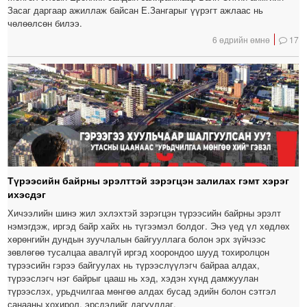
Засаг даргаар ажиллаж байсан Е.Зангарыг үүрэгт ажлаас нь
чөлөөлсөн билээ.
6 өдрийн өмнө
17
Түрээсийн байрны эрэлттэй зэрэгцэн залилах гэмт хэрэг
ихэсдэг
Хичээлийн шинэ жил эхлэхтэй зэрэгцэн түрээсийн байрны эрэлт
нэмэгдэж, иргэд байр хайх нь түгээмэл болдог. Энэ үед үл хөдлөх
хөрөнгийн дундын зуучлалын байгууллага болон эрх зүйчээс
зөвлөгөө тусалцаа авалгүй иргэд хоорондоо шууд тохиролцон
түрээсийн гэрээ байгуулах нь түрээслүүлэгч байраа алдах,
түрээслэгч нэг байрыг цааш нь хэд, хэдэн хүнд дамжуулан
түрээслэх, урьдчилгаа мөнгөө алдах бусад эдийн болон сэтгэл
санааны хохирол, эрсдэлийг дагуулдаг.