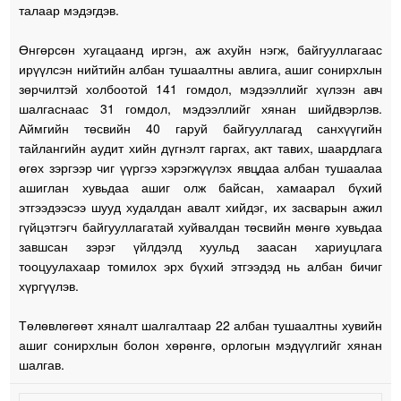
талаар мэдэгдэв.
Өнгөрсөн хугацаанд иргэн, аж ахуйн нэгж, байгууллагаас
ирүүлсэн нийтийн албан тушаалтны авлига, ашиг сонирхлын
зөрчилтэй холбоотой 141 гомдол, мэдээллийг хүлээн авч
шалгаснаас 31 гомдол, мэдээллийг хянан шийдвэрлэв.
Аймгийн төсвийн 40 гаруй байгууллагад санхүүгийн
тайлангийн аудит хийн дүгнэлт гаргах, акт тавих, шаардлага
өгөх зэргээр чиг үүргээ хэрэгжүүлэх явцдаа албан тушаалаа
ашиглан хувьдаа ашиг олж байсан, хамаарал бүхий
этгээдээсээ шууд худалдан авалт хийдэг, их засварын ажил
гүйцэтгэгч байгууллагатай хуйвалдан төсвийн мөнгө хувьдаа
завшсан зэрэг үйлдэлд хуульд заасан хариуцлага
тооцуулахаар томилох эрх бүхий этгээдэд нь албан бичиг
хүргүүлэв.
Төлөвлөгөөт хяналт шалгалтаар 22 албан тушаалтны хувийн
ашиг сонирхлын болон хөрөнгө, орлогын мэдүүлгийг хянан
шалгав.