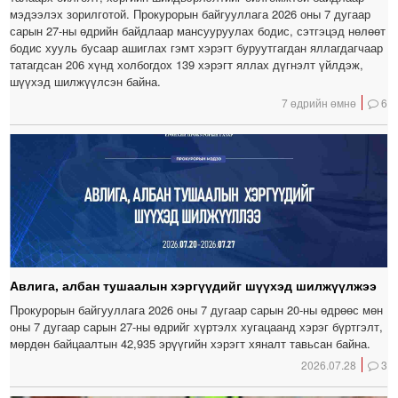
мэдээлэх зорилготой. Прокурорын байгууллага 2026 оны 7 дугаар
сарын 27-ны өдрийн байдлаар мансууруулах бодис, сэтгэцэд нөлөөт
бодис хууль бусаар ашиглах гэмт хэрэгт буруутгагдан яллагдагчаар
татагдсан 206 хүнд холбогдох 139 хэрэгт яллах дүгнэлт үйлдэж,
шүүхэд шилжүүлсэн байна.
7 өдрийн өмнө
6
Авлига, албан тушаалын хэргүүдийг шүүхэд шилжүүлжээ
Прокурорын байгууллага 2026 оны 7 дугаар сарын 20-ны өдрөөс мөн
оны 7 дугаар сарын 27-ны өдрийг хүртэлх хугацаанд хэрэг бүртгэлт,
мөрдөн байцаалтын 42,935 эрүүгийн хэрэгт хяналт тавьсан байна.
2026.07.28
3