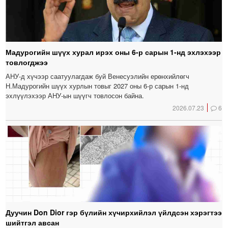
Мадурогийн шүүх хурал ирэх оны 6-р сарын 1-нд эхлэхээр
товлогджээ
АНУ-д хүчээр саатуулагдаж буй Венесуэлийн ерөнхийлөгч
Н.Мадурогийн шүүх хурлын товыг 2027 оны 6-р сарын 1-нд
эхлүүлэхээр АНУ-ын шүүгч товлосон байна.
2026.07.23
6
Дуучин Don Dior гэр бүлийн хүчирхийлэл үйлдсэн хэрэгтээ
шийтгэл авсан