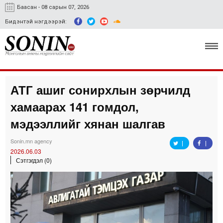
Баасан - 08 сарын 07, 2026
Бидэнтэй нэгдээрэй:
АТГ ашиг сонирхлын зөрчилд
Улс төр, эдийн засаг
хамаарах 141 гомдол,
Гэмт хэрэг
мэдээллийг хянан шалгав
Нийгэм, соёл
Sonin.mn agency
2026.06.03
Спорт
Сэтгэгдэл (0)
Easy news