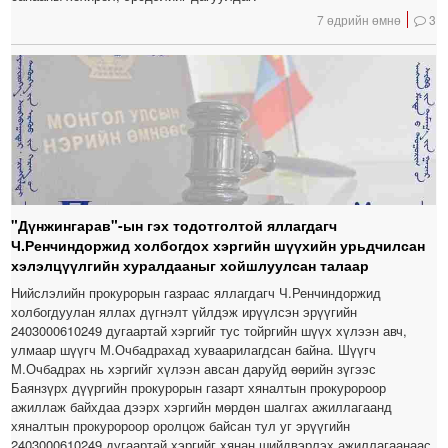
7 өдрийн өмнө
3
"Дүнжингарав"-ын гэх тодотголтой яллагдагч
Ч.Ренчиндоржид холбогдох хэргийн шүүхийн урьдчилсан
хэлэлцүүлгийн хуралдааныг хойшлуулсан талаар
Нийслэлийн прокурорын газраас яллагдагч Ч.Ренчиндоржид
холбогдуулан яллах дүгнэлт үйлдэж ирүүлсэн эрүүгийн
2403000610249 дугаартай хэргийг тус тойргийн шүүх хүлээн авч,
улмаар шүүгч М.Очбадрахад хуваарилагдсан байна. Шүүгч
М.Очбадрах нь хэргийг хүлээн авсан даруйд өөрийн зүгээс
Баянзүрх дүүргийн прокурорын газарт хяналтын прокуророор
ажиллаж байхдаа дээрх хэргийн мөрдөн шалгах ажиллагаанд
хяналтын прокуророор оролцож байсан тул уг эрүүгийн
2403000610249 дугаартай хэргийг хянан шийдвэрлэх ажиллагаанаас