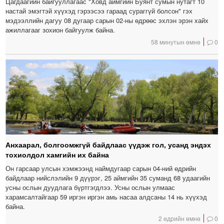
Цагдаагийн байгууллагаас "Ховд аймгийн Буянт сумын нутагт 10
настай эмэгтэй хүүхэд гэрээсээ гараад сураггүй болсон" гэх
мэдээллийн дагуу 08 дугаар сарын 02-ны өдрөөс эхлэн эрэн хайх
ажиллагааг зохион байгуулж байна.
58 минутын өмнө
0
Анхаарал, болгоомжгүй байдлаас үүдэж гол, усанд эндэх
тохиолдол хамгийн их байна
Он гарсаар улсын хэмжээнд наймдугаар сарын 04-ний өдрийн
байдлаар нийслэлийн 9 дүүрэг, 25 аймгийн 35 суманд 68 удаагийн
усны ослын дуудлага бүртгэгдлээ. Усны ослын улмаас
харамсалтайгаар 59 иргэн иргэн амь насаа алдсаны 14 нь хүүхэд
байна.
2 өдрийн өмнө
0