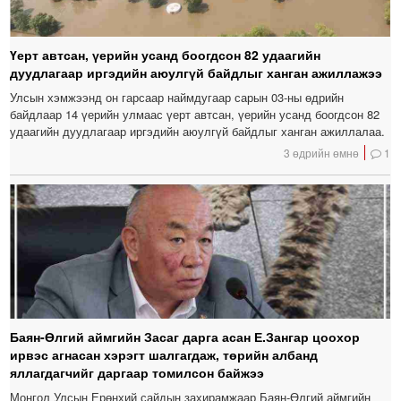
Үерт автсан, үерийн усанд боогдсон 82 удаагийн
дуудлагаар иргэдийн аюулгүй байдлыг ханган ажиллажээ
Улсын хэмжээнд он гарсаар наймдугаар сарын 03-ны өдрийн
байдлаар 14 үерийн улмаас үерт автсан, үерийн усанд боогдсон 82
удаагийн дуудлагаар иргэдийн аюулгүй байдлыг ханган ажиллалаа.
3 өдрийн өмнө
1
Баян-Өлгий аймгийн Засаг дарга асан Е.Зангар цоохор
ирвэс агнасан хэрэгт шалгагдаж, төрийн албанд
яллагдагчийг даргаар томилсон байжээ
Монгол Улсын Ерөнхий сайдын захирамжаар Баян-Өлгий аймгийн