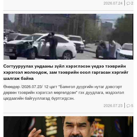
2026.07.24
2
Согтууруулах ундааны зүйл хэрэглэсэн үедээ тээврийн
хэрэгсэл жолоодож, зам тээврийн осол гаргасан хэргийг
шалгаж байна
Өнөөдөр /2026.07.23/ 12 цагт "Баянгол дүүргийн нутаг дэвсгэрт
дөрвөн тээврийн хэрэгсэл мөргөлдсөн" гэх дуудлага, мэдээлэл
цагдаагийн байгууллагад бүртгэгдсэн.
2026.07.23
5