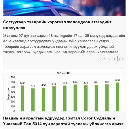
Согтуугаар тээврийн хэрэгсэл жолоодсон этгээдийг
илрүүллээ
Энэ оны 07 дугаар сарын 18-ны өдрийн 17 цаг 35 минутад цагдаагийн
алба хаагчид согтууруулах ундааны зүйл хэрэглэсэн үедээ
тээврийн хэрэгсэл жолоодож явсныг илрүүлэн дээрх үйлдлийг
таслан зогсоож, бусдын амь нас, эд хөрөнгийг авран хамгааллаа.
2026.07.21
0
Наадмын амралтын өдрүүдэд Гэмтэл Согог Судлалын
Үндэсний Төв 5314 хүн яаралтай тусламж үйлчилгээ авчээ