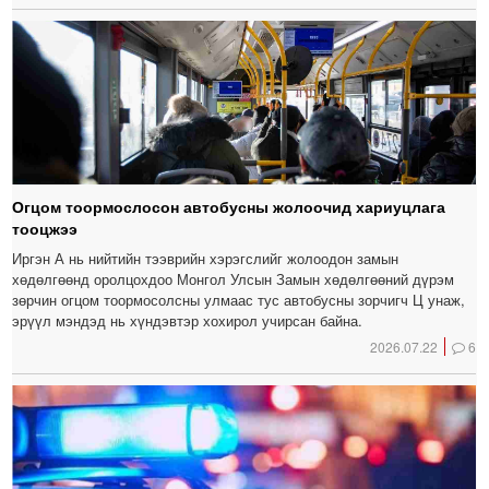
Огцом тоормослосон автобусны жолоочид хариуцлага
тооцжээ
Иргэн А нь нийтийн тээврийн хэрэгслийг жолоодон замын
хөдөлгөөнд оролцохдоо Монгол Улсын Замын хөдөлгөөний дүрэм
зөрчин огцом тоормосолсны улмаас тус автобусны зорчигч Ц унаж,
эрүүл мэндэд нь хүндэвтэр хохирол учирсан байна.
2026.07.22
6