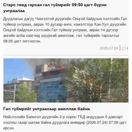
Старс төвд гарсан гал түймрийг 09:50 цагт бүрэн
унтраалаа
Дуудлагын дагуу Чингэлтэй дүүргийн Онцгой байдлын хэлтсийн Гал
түймэр унтраах, аврах 10 дугаар анги, нэмэлтээр Хан-Уул дүүргийн
Онцгой байдлын хэлтсийн Гал түймэр унтраах, аврах 14 дүгээр
ангийн алба хаагчид шуурхай ажиллаж, гал түймрийн тархалтыг
08:35 цагт зогсоосон.
2026.07.24
4
Гал түймрийг унтраахаар ажиллаж байна
Нийслэлийн Баянгол дүүргийн 2-р хороо ТБД андуудын 5 давхарт
хоолны газар шатаж байна дуудлага өнөөдөр (2026.07.24) 07:59 цагт
ирсэн.