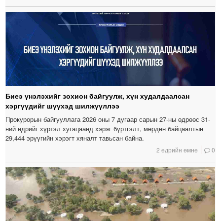
Биеэ үнэлэхийг зохион байгуулж, хүн худалдаалсан
хэргүүдийг шүүхэд шилжүүллээ
Прокурорын байгууллага 2026 оны 7 дугаар сарын 27-ны өдрөөс 31-
ний өдрийг хүртэл хугацаанд хэрэг бүртгэлт, мөрдөн байцаалтын
29,444 эрүүгийн хэрэгт хяналт тавьсан байна.
2 өдрийн өмнө
0