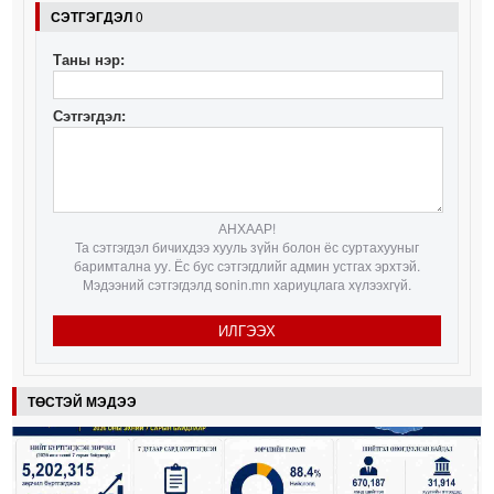
СЭТГЭГДЭЛ
0
Таны нэр:
Сэтгэгдэл:
АНХААР!
Та сэтгэгдэл бичихдээ хууль зүйн болон ёс суртахууныг
баримтална уу. Ёс бус сэтгэгдлийг админ устгах эрхтэй.
Мэдээний сэтгэгдэлд sonin.mn хариуцлага хүлээхгүй.
ИЛГЭЭХ
ТӨСТЭЙ МЭДЭЭ