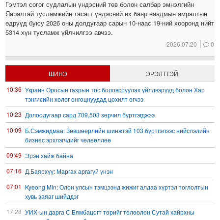
Гэмтэл согог судлалын үндэсний төв болон салбар эмнэлгийн
Яаралтай тусламжийн тасагт үндэсний их баяр наадмын амралтын
өдрүүд буюу 2026 оны долдугаар сарын 10-наас 19-ний хооронд нийт
5314 хүн тусламж үйлчилгээ авчээ.
2026.07.20
0
ШИНЭ
ЭРЭЛТТЭЙ
10:36
Украин Оросын газрын тос боловсруулах үйлдвэрүүд болон Хар
тэнгисийн хөлөг онгоцнуудад цохилт өгчээ
10:23
Долоодугаар сард 709,503 зөрчил бүртгэгджээ
10:09
Б.Сэмжидмаа: Зөвшөөрлийн шинжтэй 103 бүртгэлээс нийслэлийн
бизнес эрхлэгчдийг чөлөөллөө
09:49
Эрэн хайж байна
07:16
Д.Баярхүү: Маргах аргагүй үнэн
07:01
Kyeong Min: Олон улсын тэмцээнд жижиг алдаа хүртэл тоглолтын
хувь заяаг шийддэг
17:28
УИХ-ын дарга С.Бямбацогт төрийг төлөөлөн Сутай хайрхны