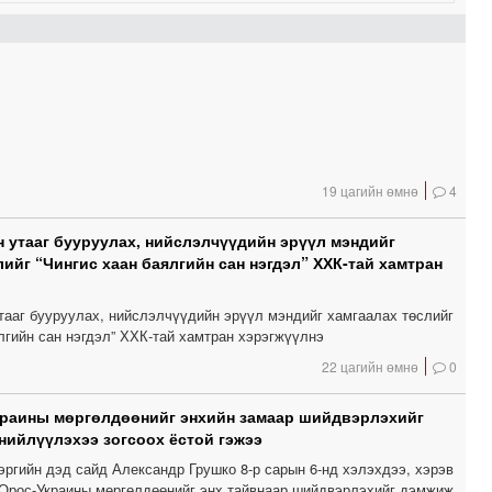
19 цагийн өмнө
4
 утааг бууруулах, нийслэлчүүдийн эрүүл мэндийг
лийг “Чингис хаан баялгийн сан нэгдэл” ХХК-тай хамтран
тааг бууруулах, нийслэлчүүдийн эрүүл мэндийг хамгаалах төслийг
лгийн сан нэгдэл” ХХК-тай хамтран хэрэгжүүлнэ
22 цагийн өмнө
0
краины мөргөлдөөнийг энхийн замаар шийдвэрлэхийг
 нийлүүлэхээ зогсоох ёстой гэжээ
эргийн дэд сайд Александр Грушко 8-р сарын 6-нд хэлэхдээ, хэрэв
Орос-Украины мөргөлдөөнийг энх тайвнаар шийдвэрлэхийг дэмжиж