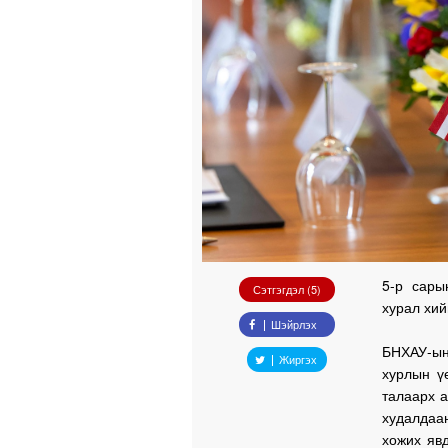
5-р сары
Сэтгэгдэл (5)
хурал хий
Шэйрлэх
БНХАУ-ын
Жиргэх
хурлын ү
талаарх а
худалдаа
хожих яв