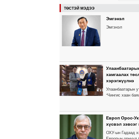
ТӨСТЭЙ МЭДЭЭ
Эмгэнэл
Эмгэнэл
Улаанбаатарын
хамгаалах төс
хэрэгжүүлнэ
Улаанбаатарын у
“Чингис хаан бая
Европ Орос-У
хүсвэл зэвсэг
ОХУ-ын Гадаад х
Европын орнууд 