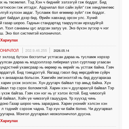
х нь төсөөлөл. Тэд Хэн ч биднийг эзлээгүй гэж боддог. Бид
тогтносон гэж итгэдэг. Ардчилал бол сайн зүйл” гэж хөндлөнгөөс
гүй хүлээн авдаг. Тусламж бол өгөөмөр зүйл” гэж боддог.
дит байдал дээр бид. Өрийн хавханд орсон улс. Хүний
й газар шороо. Гаднын стандартад тааруулсан ирээдүйгүй
л. Үзэл санааны цус алдсан залуу үе. Энэ бүхэн зүгээр ч нэг
ш. Энэ бол системтэй колоничлол.
Хариулах
ЛОНИЧЛОЛ
202.9.46.255
2026.05.14
 эхлээд бүтээн босголтыг устгасан дараа нь тусламж нэрээр
уулсан дараа нь мэдээллээр либериал үзэл суртлаар угаасан
 үндэстний ухамсраар нь өөрөөр нь өөрийг нь устгаж байна. Гэвч
ардаггүй. Бид тэмцдэггүй. Яагаад гэвэл бид өөрсдийгөө сүйрч
а ч анзаархаа больсон. Хамгийн эмгэнэлтэй нь бид дуугарахаа
 харин үхэж эхэлсэн. Хүн дуугарч байвал тэр амьд байна. Хүн
йвал тэр сэрэх боломжтой. Харин хэн ч дуугарахгүй байвал Тэр
 үхэж байгаа. Гэвч хэн нэг нь үг хэлэх ёстой. Бид чимээгүй
й байвал, Хойч үе чимээгүй гашуудна. Үр хүүхэд чинь
доно Газар шороо чинь зарагдана. Харин үнэнийг хэлсэн хэн
г л тэднийг сэрээж чадна. Тэр хүн чи байж болно. Чи дуугарвал
уугарна. Монгол дуугарвал неоколоничлол дуусна.
Хариулах