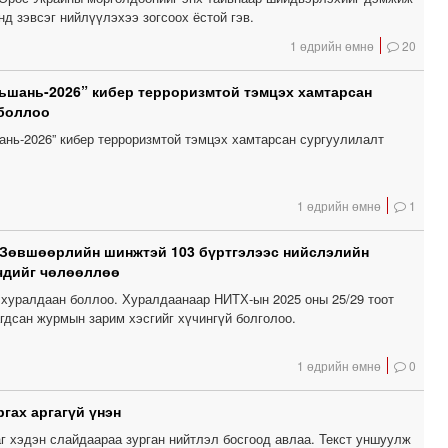
нд зэвсэг нийлүүлэхээ зогсоох ёстой гэв.
1 өдрийн өмнө
20
шань-2026” кибер терроризмтой тэмцэх хамтарсан
 боллоо
нь-2026” кибер терроризмтой тэмцэх хамтарсан сургуулилалт
1 өдрийн өмнө
1
 Зөвшөөрлийн шинжтэй 103 бүртгэлээс нийслэлийн
чдийг чөлөөллөө
хуралдаан боллоо. Хуралдаанаар НИТХ-ын 2025 оны 25/29 тоот
гдсан журмын зарим хэсгийг хүчингүй болголоо.
1 өдрийн өмнө
0
гах аргагүй үнэн
г хэдэн слайдаараа зурган нийтлэл босгоод авлаа. Текст уншуулж