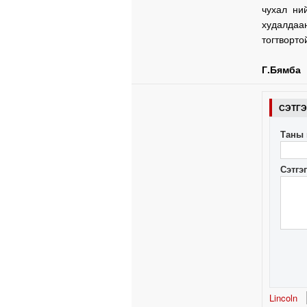
чухал ни
худалдаа
тогтворто
Г.Бямба
СЭТГ
Таны 
Сэтгэ
Lincoln