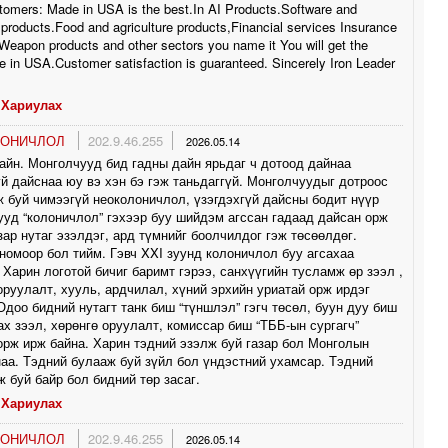
tomers: Made in USA is the best.In AI Products.Software and
0
products.Food and agriculture products,Financial services Insurance
Weapon products and other sectors you name it You will get the
0
 in USA.Customer satisfaction is guaranteed. Sincerely Iron Leader
Хариулах
1
ЛОНИЧЛОЛ
202.9.46.255
2026.05.14
айн. Монголчууд бид гадны дайн ярьдаг ч дотоод дайнаа
й дайснаа юу вэ хэн бэ гэж таньдаггүй. Монголчуудыг дотроос
1
ж буй чимээгүй неоколоничлол, үзэгдэхгүй дайсны бодит нүүр
уд “колоничлол” гэхээр буу шийдэм агссан гадаад дайсан орж
зар нутаг эзэлдэг, ард түмнийг боолчилдог гэж төсөөлдөг.
номоор бол тийм. Гэвч XXI зуунд колоничлол буу агсахаа
 Харин логотой бичиг баримт гэрээ, санхүүгийн тусламж өр зээл ,
оруулалт, хууль, ардчилал, хүний эрхийн уриатай орж ирдэг
Одоо бидний нутагт танк биш “түншлэл” гэгч төсөл, буун дуу биш
ах зээл, хөрөнгө оруулалт, комиссар биш “ТББ-ын сургагч”
орж ирж байна. Харин тэдний эзэлж буй газар бол Монголын
аа. Тэдний булааж буй зүйл бол үндэстний ухамсар. Тэдний
ж буй байр бол бидний төр засаг.
Хариулах
ЛОНИЧЛОЛ
202.9.46.255
2026.05.14