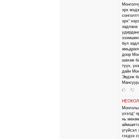
Монголчу
эрх мэдэ
сонголтг
эрх” нэр
задлана 
удирдана
эзэмшинэ
бүл задл
амьдралы
доор Мон
шахаж ба
түүх, үн
дайн Мон
Эвдэж ба
Мансуурл
НЕОКО
Монголын
үхэлд” о
нь мөхөө
аймшигта
үгүйсэл 
гэхдээ с