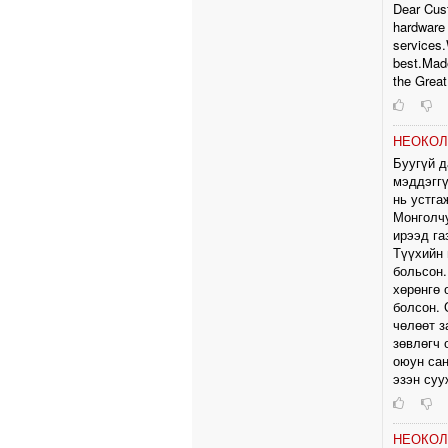
Dear Cus
hardware 
services.
best.Made
the Great
НЕОКО
Буугүй д
мэддэггү
нь устга
Монголчу
ирээд га
Түүхийн 
больсон.
хөрөнгө 
болсон. 
чөлөөт з
зөвлөгч 
оюун сан
эзэн суу
НЕОКО