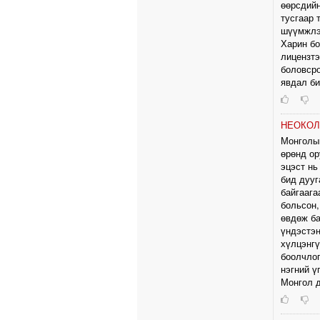
өөрсдийн
тусгаар 
шүүмжлэл
Харин бо
лицензтэ
боловсро
явдал би
НЕОКО
Монголыг
өрөнд ор
эцэст нь
бид дууг
байгаага
больсон,
өвдөж ба
үндэстэн
хүлцэнгү
боолчлог
нэгний ү
Монгол д