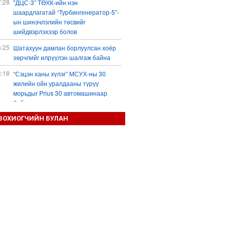
7:28
"ДЦС-3” ТӨХК-ийн нэн
шаардлагатай “Турбингенератор-5”-
ын шинэчлэлийн төсвийг
шийдвэрлэхээр болов
6:25
Шатахуун дамлан борлуулсан хоёр
зөрчлийг илрүүлэн шалгаж байна
3:18
“Сэцэн ханы хүлэг” МСУХ-ны 30
жилийн ойн уралдааны түрүү
морьдыг Prius 30 автомашинаар
байлна
3:01
ЗОХИОГЧИЙН БУЛАН
Б.Пүрэвдагва: 103 үйлчилгээний
зөвшөөрлийг цуцалснаар төрийн
хүнд суртал, олон шат дамжлагыг
бууруулж, бизнесээ саадгүй
өргөжүүлэх боломжтой боллоо
2:38
Европ Орос-Украины мөргөлдөөнийг
энхийн замаар шийдвэрлэхийг
хүсвэл зэвсэг нийлүүлэхээ зогсоох
ёстой гэжээ
1:57
ШХАБ-ын “Тяньшань-2026” кибер