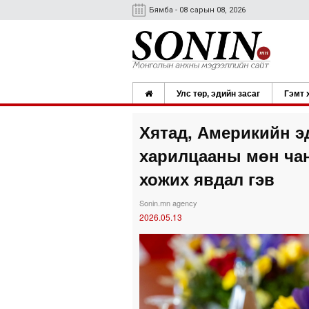
Бямба - 08 сарын 08, 2026
Улс төр, эдийн засаг
Гэмт 
Хятад, Америкийн э
харилцааны мөн чан
хожих явдал гэв
Sonin.mn agency
2026.05.13