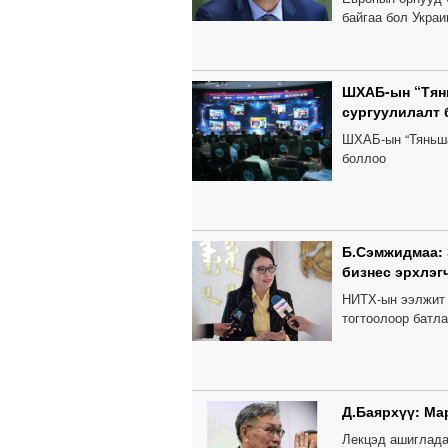
байгаа бол Украи
ШХАБ-ын “Тянь
сургуулилалт
ШХАБ-ын “Тяньша
боллоо
Б.Сэмжидмаа:
бизнес эрхлэг
НИТХ-ын ээлжит 
тогтоолоор батла
Д.Баярхүү: Мар
Лекцэд ашиглада