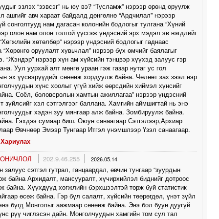
удыг эзлэх “зэвсэг” нь юу вэ? “Тусламж” нэрээр өрөнд оруулж
л ашгийг авч хараат байдалд дөнгөлнө “Ардчилал” нэрээр
үй сонголтууд нам дагасан колонийн бодлогыг тулгана “Хүний
ээр олон нам олон толгой үүсгэж үндэсний эрх мэдэл эв нэгдлийг
“Хөгжлийн хөтөлбөр” нэрээр үндэсний бодлогыг гаднаас
 “Хөрөнгө оруулалт хувьчлал” нэрээр бүх өмчийг баялагыг
. “Жэндэр” нэрээр хүн ам хүйсийн тэнцвэр хүүхэд залуус гэр
ана. Уул уурхай алт мөнгө ураан гэж газар нутаг ус гол
н эх үүсвэрүүдийг сөнөөж хордуулж байна. Чөлөөт зах зээл нэр
голчуудын хүнс хоолыг үгүй хийж өөрсдийн хиймэл хүнсийг
йна. Соёл, боловсролын хамтын ажиллагаа” нэрээр үндэсний
эт зүйлсийг хэл сэтгэлгээг баллана. Хамгийн аймшигтай нь энэ
голчуудыг хэдэн зуу мянгаар алж байна. Зомбируулж байна.
йна. Гэхдээ сумаар биш. Оюун санаагаар Сэтгэлээр,Архиар
аар Өвчнөөр Эмээр Тунгаар Итгэл үнэмшлээр Үзэл санаагаар.
Хариулах
ЛОНИЧЛОЛ
202.9.46.255
2026.05.14
 залуус сэтгэл гутрал, ганцаардал, өвчин тунгаар “зуурдын
рж байна Архидалт, мансууралт, хүчирхийлэл биднийг дотроос
ж байна. Хүүхдүүд хөгжлийн бэрхшээлтэй төрж буй статистик
йгаар өсөж байна. Гэр бүл салалт, хүйсийн төөрөгдөл, үнэт зүйл
энэ бүгд Монголыг аажмаар сөнөөж байна. Энэ бол буун дуугүй
үнс рүү чиглэсэн дайн. Монголчуудын хамгийн том сул тал