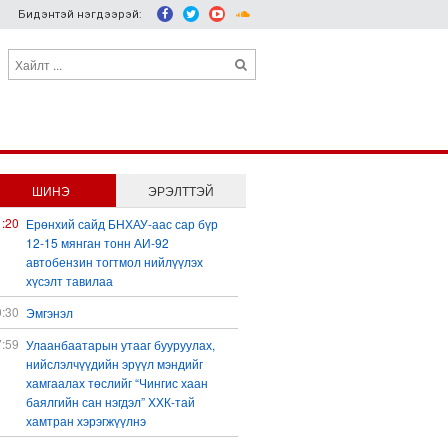
Бидэнтэй нэгдээрэй:
ШИНЭ
ЭРЭЛТТЭЙ
1:20
Ерөнхий сайд БНХАУ-аас сар бүр
12-15 мянган тонн АИ-92
автобензин тогтмол нийлүүлэх
хүсэлт тавилаа
0:30
Эмгэнэл
7:59
Улаанбаатарын утааг бууруулах,
нийслэлчүүдийн эрүүл мэндийг
хамгаалах төслийг “Чингис хаан
баялгийн сан нэгдэл” ХХК-тай
хамтран хэрэгжүүлнэ