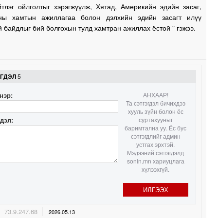
йтлэг ойлголтыг хэрэгжүүлж, Хятад, Америкийн эдийн засаг,
ны хамтын ажиллагаа болон дэлхийн эдийн засагт илүү
1
й байдлыг бий болгохын тулд хамтран ажиллах ёстой " гэжээ.
1
1
ЭГДЭЛ
5
нэр:
АНХААР!
Та сэтгэгдэл бичихдээ
1
хууль зүйн болон ёс
гдэл:
суртахууныг
баримтална уу. Ёс бус
сэтгэгдлийг админ
устгах эрхтэй.
1
Мэдээний сэтгэгдэлд
sonin.mn хариуцлага
хүлээхгүй.
1
ИЛГЭЭХ
0
73.9.247.68
2026.05.13