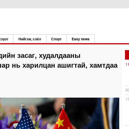
хэрэг
Нийгэм, соёл
Спорт
Easy news
дийн засаг, худалдааны
ар нь харилцан ашигтай, хамтдаа
1
2
1