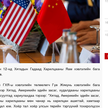
1
1
1
1
н 12-нд Хятадын Гадаад Харилцааны Яам хэвлэлийн бага
в.
1
 ГХЯ-ы хэвлэлийн төлөөлөгч Гүө Жякүнь хэвлэлийн бага
еэр Хятад, Америкийн эдийн засаг, худалдааны харилцааны
суултад хариулахдаа тэрээр: "Хятад, Америкийн эдийн засаг,
ны харилцааны мөн чанар нь харилцан ашигтай, хамтаар
1
дал юм. Хоёр тал хоёр улсын төрийн тэргүүний тохиролцсон