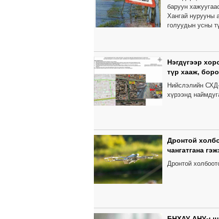
баруун хажуугаас
Хангай нурууны а
голуудын усны т
Нэгдүгээр хор
түр хааж, бор
Нийслэлийн СХД-
хүрээнд наймдуга
Дронтой холбо
чангатгана гэж
Дронтой холбоот
БНХАУ АНУ-ын 