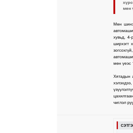
хүрс
мөн 
Мөн шинэ
автомаши
хувьд, 4
ширхэгт 
зогсохгү
автомашин
мөн үеэс 
Хятадын 
хэлэхдээ,
үзүүлэлт
цахилгаа
чиглэл ру
СЭТГ