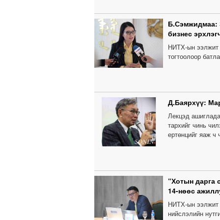
Б.Сэмжидмаа:
бизнес эрхлэг
НИТХ-ын ээлжит 
тогтоолоор батла
Д.Баярхүү: Мар
Лекцэд ашиглада
тархийг чинь чил
ертөнцийг яаж ч 
“Хотын дарга 
14-нөөс ажилл
НИТХ-ын ээлжит 
нийслэлийн нутги