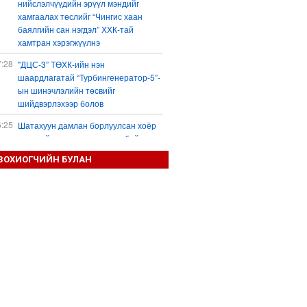
нийслэлчүүдийн эрүүл мэндийг
хамгаалах төслийг “Чингис хаан
баялгийн сан нэгдэл” ХХК-тай
хамтран хэрэгжүүлнэ
7:28
"ДЦС-3” ТӨХК-ийн нэн
шаардлагатай “Турбингенератор-5”-
ын шинэчлэлийн төсвийг
шийдвэрлэхээр болов
6:25
Шатахуун дамлан борлуулсан хоёр
зөрчлийг илрүүлэн шалгаж байна
3:18
ЗОХИОГЧИЙН БУЛАН
“Сэцэн ханы хүлэг” МСУХ-ны 30
жилийн ойн уралдааны түрүү
морьдыг Prius 30 автомашинаар
байлна
3:01
Б.Пүрэвдагва: 103 үйлчилгээний
зөвшөөрлийг цуцалснаар төрийн
хүнд суртал, олон шат дамжлагыг
бууруулж, бизнесээ саадгүй
өргөжүүлэх боломжтой боллоо
2:38
Европ Орос-Украины мөргөлдөөнийг