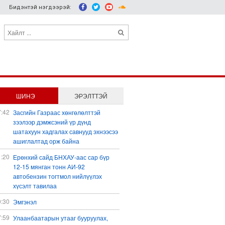
Бидэнтэй нэгдээрэй:
ШИНЭ
ЭРЭЛТТЭЙ
7:42
Засгийн Газраас хөнгөлөлттэй
зээлээр дэмжсэний үр дүнд
шатахуун хадгалах савнууд эхнээсээ
ашиглалтад орж байна
1:20
Ерөнхий сайд БНХАУ-аас сар бүр
12-15 мянган тонн АИ-92
автобензин тогтмол нийлүүлэх
хүсэлт тавилаа
0:30
Эмгэнэл
7:59
Улаанбаатарын утааг бууруулах,