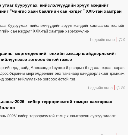
 утааг бууруулах, нийслэлчүүдийн эрүүл мэндийг
лийг “Чингис хаан баялгийн сан нэгдэл” ХХК-тай хамтран
тааг бууруулах, нийслэлчүүдийн эрүүл мэндийг хамгаалах төслийг
лгийн сан нэгдэл” ХХК-тай хамтран хэрэгжүүлнэ
1 өдрийн өмнө
0
краины мөргөлдөөнийг энхийн замаар шийдвэрлэхийг
 нийлүүлэхээ зогсоох ёстой гэжээ
эргийн дэд сайд Александр Грушко 8-р сарын 6-нд хэлэхдээ, хэрэв
Орос-Украины мөргөлдөөнийг энх тайвнаар шийдвэрлэхийг дэмжиж
нд зэвсэг нийлүүлэхээ зогсоох ёстой гэв.
1 өдрийн өмнө
20
шань-2026” кибер терроризмтой тэмцэх хамтарсан
 боллоо
нь-2026” кибер терроризмтой тэмцэх хамтарсан сургуулилалт