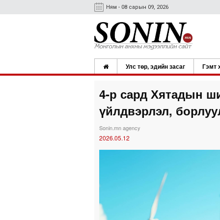
Ням - 08 сарын 09, 2026
Улс төр, эдийн засаг
Гэмт 
4-р сард Хятадын 
үйлдвэрлэл, борлуу
Sonin.mn agency
2026.05.12