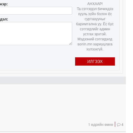
1
нэр:
АНХААР!
Та сэтгэгдэл бичихдээ
хууль зүйн болон ёс
гдэл:
суртахууныг
0
баримтална уу. Ёс бус
сэтгэгдлийг админ
0
устгах эрхтэй.
Мэдээний сэтгэгдэлд
0
sonin.mn хариуцлага
хүлээхгүй.
ИЛГЭЭХ
1
1 өдрийн өмнө
4