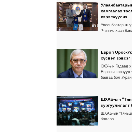
Улаанбаатарын
хамгаалах төс
хэрэгжүүлнэ
Улаанбаатарын у
“Чингис хаан бая
Европ Орос-У
хүсвэл зэвсэг
ОХУ-ын Гадаад х
Европын орнууд 
байгаа бол Украи
ШХАБ-ын “Тянь
сургуулилалт
ШХАБ-ын “Тяньша
боллоо