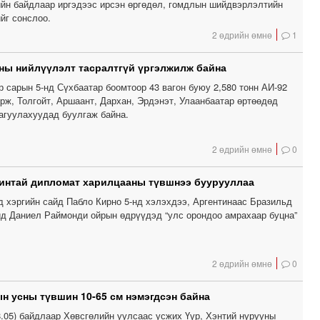
ийн байдлаар иргэдээс ирсэн өргөдөл, гомдлын шийдвэрлэлтийн
йг сонслоо.
2 өдрийн өмнө
1
ны нийлүүлэлт тасралтгүй үргэлжилж байна
р сарын 5-нд Сүхбаатар боомтоор 43 вагон буюу 2,580 тонн АИ-92
рж, Толгойт, Аршаант, Дархан, Эрдэнэт, Улаанбаатар өртөөдөд
 агуулахуудад буулгаж байна.
2 өдрийн өмнө
0
интай дипломат харилцааны түвшнээ буурууллаа
д хэргийн сайд Пабло Кирно 5-нд хэлэхдээ, Аргентинаас Бразильд
йд Даниел Раймонди ойрын өдрүүдэд “улс орондоо амрахаар буцна”
2 өдрийн өмнө
0
н усны түвшин 10-65 см нэмэгдсэн байна
8.05) байдлаар Хөвсгөлийн уулсаас усжих Үүр, Хэнтий нурууны