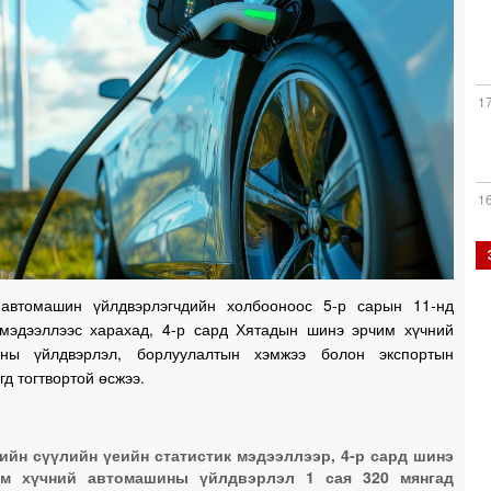
1
1
1
автомашин үйлдвэрлэгчдийн холбооноос 5-р сарын 11-нд
 мэдээллээс харахад, 4-р сард Хятадын шинэ эрчим хүчний
ины үйлдвэрлэл, борлуулалтын хэмжээ болон экспортын
1
гд тогтвортой өсжээ.
ийн сүүлийн үеийн статистик мэдээллээр, 4-р сард шинэ
1
им хүчний автомашины үйлдвэрлэл 1 сая 320 мянгад