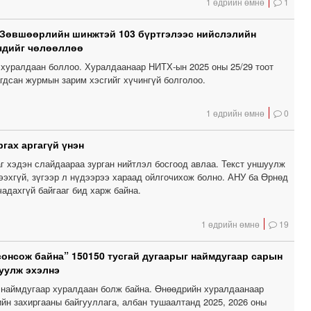
1 өдрийн өмнө
1
 Зөвшөөрлийн шинжтэй 103 бүртгэлээс нийслэлийн
чдийг чөлөөллөө
хуралдаан боллоо. Хуралдаанаар НИТХ-ын 2025 оны 25/29 тоот
гдсан журмын зарим хэсгийг хүчингүй болголоо.
1 өдрийн өмнө
0
гах аргагүй үнэн
г хэдэн слайдаараа зурган нийтлэл босгоод авлаа. Текст уншуулж
ээхгүй, зүгээр л нүдээрээ хараад ойлгочихож болно. АНУ ба Өрнөд
чадахгүй байгааг бид харж байна.
1 өдрийн өмнө
19
сонсож байна” 150150 тусгай дугаарыг наймдугаар сарын
уулж эхэлнэ
наймдугаар хуралдаан болж байна. Өнөөдрийн хуралдаанаар
йн захиргааны байгууллага, албан тушаалтанд 2025, 2026 оны