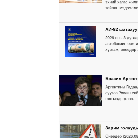
эхний хагас жил
тайлан мэдээлли
АИ-92 шатахуу
2026 оны 8 дугаа
автобензин орж и
хүргэж, өнөөдөр
Бразил Аргент
Аргентины Гадаа
суугаа Элчин са
гэж мэдэгдлээ.
Зарим голууды
Өнөөдөр (2026.0