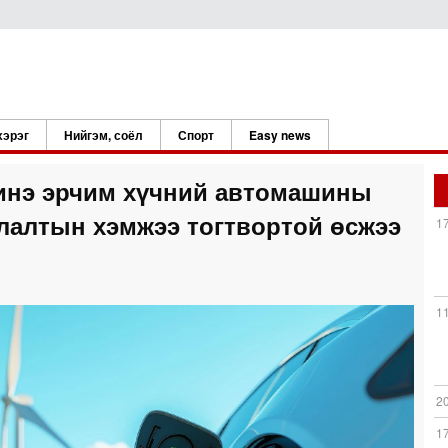
хэрэг
Нийгэм, соёл
Спорт
Easy news
шинэ эрчим хүчний автомашины
лалтын хэмжээ тогтвортой өсжээ
1
1
2
1