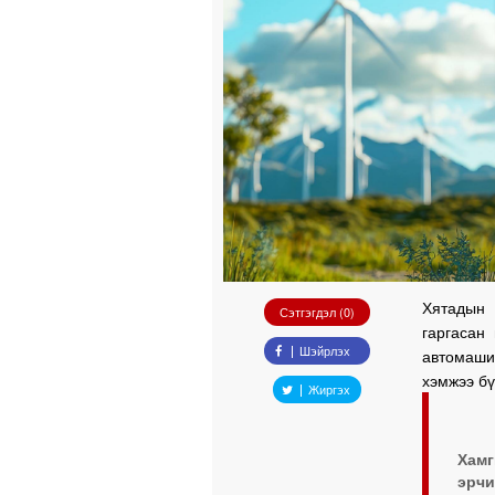
Хятадын 
Сэтгэгдэл (0)
гаргасан
Шэйрлэх
автомаш
хэмжээ бү
Жиргэх
Хамг
эрч