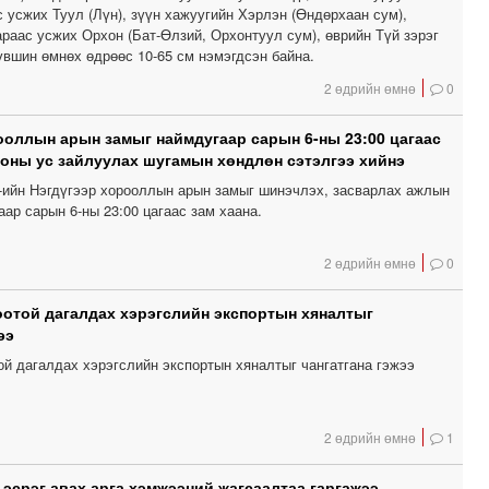
 усжих Туул (Лүн), зүүн хажуугийн Хэрлэн (Өндөрхаан сум),
раас усжих Орхон (Бат-Өлзий, Орхонтуул сум), өврийн Түй зэрэг
үвшин өмнөх өдрөөс 10-65 см нэмэгдсэн байна.
2 өдрийн өмнө
0
ооллын арын замыг наймдугаар сарын 6-ны 23:00 цагаас
ооны ус зайлуулах шугамын хөндлөн сэтэлгээ хийнэ
ийн Нэгдүгээр хорооллын арын замыг шинэчлэх, засварлах ажлын
ар сарын 6-ны 23:00 цагаас зам хаана.
2 өдрийн өмнө
0
отой дагалдах хэрэгслийн экспортын хяналтыг
ээ
ой дагалдах хэрэгслийн экспортын хяналтыг чангатгана гэжээ
2 өдрийн өмнө
1
эсрэг авах арга хэмжээний жагсаалтаа гаргажээ