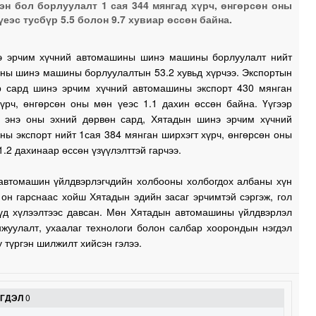
эн бол борлуулалт 1 сая 344 мянгад хүрч, өнгөрсөн оны
үеэс тусбүр 5.5 болон 9.7 хувиар өссөн байна.
1
 эрчим хүчний автомашины шинэ машины борлуулалт нийт
ны шинэ машины борлуулалтын 53.2 хувьд хүрчээ. Экспортын
-р сард шинэ эрчим хүчний автомашины экспорт 430 мянган
1
хүрч, өнгөрсөн оны мөн үеэс 1.1 дахин өссөн байна. Үүгээр
й, энэ оны эхний дөрвөн сард, Хятадын шинэ эрчим хүчний
ы экспорт нийт 1сая 384 мянган ширхэгт хүрч, өнгөрсөн оны
1
1.2 дахинаар өссөн үзүүлэлттэй гарчээ.
1
автомашин үйлдвэрлэгчдийн холбооны холбогдох албаны хүн
 он гарснаас хойш Хятадын эдийн засаг эрчимтэй сэргэж, гол
үүд хүлээлтээс давсан. Мөн Хятадын автомашины үйлдвэрлэл
1
нжуулалт, ухаалаг технологи болон салбар хоорондын нэгдэл
у түргэн шилжилт хийсэн гэлээ.
1
ЭГДЭЛ
0