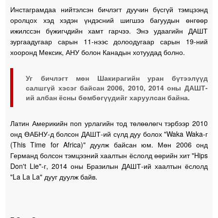
Инстаграмдаа нийтэлсэн бичлэгт дуучин бүсгүй тэмцээнд
оролцох хэд хэдэн үндэсний шигшээ багуудын өнгөөр
ижилссэн бүжигчдийн хамт гарчээ. Энэ удаагийн ДАШТ
зургаадугаар сарын 11-нээс долоодугаар сарын 19-ний
хооронд Мексик, АНУ болон Канадын хотуудад болно.
Уг бичлэгт мөн Шакирагийн уран бүтээлүүд
салшгүй хэсэг байсан 2006, 2010, 2014 оны ДАШТ-
ий албан ёсны бөмбөгүүдийг харуулсан байна.
Латин Америкийн поп урлагийн тод төлөөлөгч тэрбээр 2010
онд ӨАБНУ-д болсон ДАШТ-ий сүлд дуу болох "Waka Waka-г
(This Time for Africa)" дуулж байсан юм. Мөн 2006 онд
Германд болсон тэмцээний хаалтын ёслолд өөрийн хит "Hips
Don't Lie"-г, 2014 оны Бразилын ДАШТ-ий хаалтын ёслолд
"La La La" дууг дуулж байв.