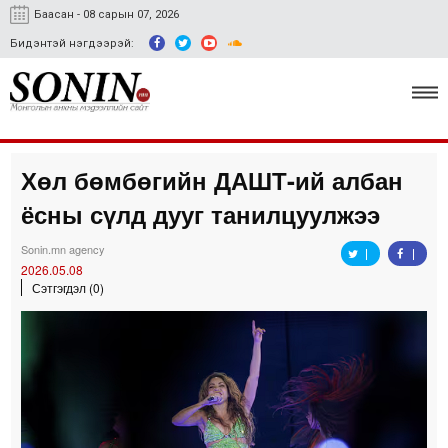
Баасан - 08 сарын 07, 2026
Бидэнтэй нэгдээрэй:
Хөл бөмбөгийн ДАШТ-ий албан
Улс төр, эдийн засаг
ёсны сүлд дууг танилцуулжээ
Гэмт хэрэг
Sonin.mn agency
Нийгэм, соёл
2026.05.08
Сэтгэгдэл (0)
Спорт
Easy news