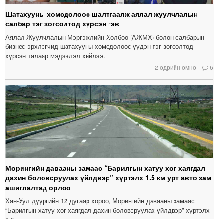
Шатахууны хомсдолоос шалтгаалж аялал жуулчлалын
салбар тэг зогсолтод хүрсэн гэв
Аялал Жуулчлалын Мэргэжлийн Холбоо (АЖМХ) болон салбарын
бизнес эрхлэгчид шатахууны хомсдолоос үүдэн тэг зогсолтод
хүрсэн талаар мэдээлэл хийлээ.
2 өдрийн өмнө
6
Морингийн давааны замаас “Барилгын хатуу хог хаягдал
дахин боловсруулах үйлдвэр” хүртэлх 1.5 км урт авто зам
ашиглалтад орлоо
Хан-Уул дүүргийн 12 дугаар хороо, Морингийн давааны замаас
“Барилгын хатуу хог хаягдал дахин боловсруулах үйлдвэр” хүртэлх