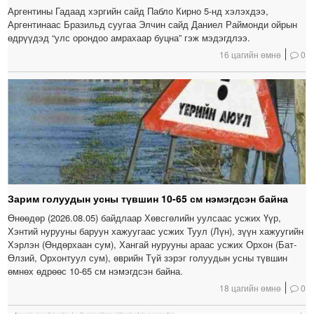
Аргентины Гадаад хэргийн сайд Пабло Кирно 5-нд хэлэхдээ,
Аргентинаас Бразильд суугаа Элчин сайд Даниел Раймонди ойрын
өдрүүдэд “улс орондоо амрахаар буцна” гэж мэдэгдлээ.
16 цагийн өмнө
0
Зарим голуудын усны түвшин 10-65 см нэмэгдсэн байна
Өнөөдөр (2026.08.05) байдлаар Хөвсгөлийн уулсаас усжих Үүр,
Хэнтий нурууны баруун хажуугаас усжих Туул (Лүн), зүүн хажуугийн
Хэрлэн (Өндөрхаан сум), Хангай нурууны араас усжих Орхон (Бат-
Өлзий, Орхонтуул сум), өврийн Түй зэрэг голуудын усны түвшин
өмнөх өдрөөс 10-65 см нэмэгдсэн байна.
18 цагийн өмнө
0