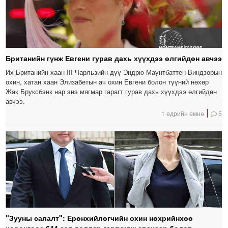
Британийн гүнж Евгени гурав дахь хүүхдээ өлгийдөн авчээ
Их Британийн хаан III Чарльзийн дүү Эндрю Маунтбаттен-Виндзорын
охин, хатан хаан Элизабетын ач охин Евгени болон түүний нөхөр
Жак Бруксбэнк нар энэ мягмар гарагт гурав дахь хүүхдээ өлгийдөн
авчээ.
1 өдрийн өмнө
5
"Зууны салалт": Ерөнхийлөгчийн охин нөхрийнхөө
хөрөнгөөс 644 сая доллар гаргуулж авахаар болов