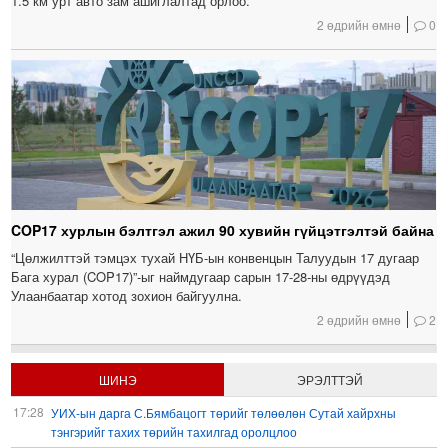
1.5 км урт авто зам ашиглалтад орлоо.
2 өдрийн өмнө
0
COP17 хурлын бэлтгэл ажил 90 хувийн гүйцэтгэлтэй байна
“Цөлжилттэй тэмцэх тухай НҮБ-ын конвенцын Талуудын 17 дугаар
Бага хурал (COP17)”-ыг наймдугаар сарын 17-28-ны өдрүүдэд
Улаанбаатар хотод зохион байгуулна.
2 өдрийн өмнө
2
ШИНЭ
ЭРЭЛТТЭЙ
17:28
УИХ-ын дарга С.Бямбацогт төрийг төлөөлөн Сутай хайрхны
тэнгэрийг тахих төрийн тахилгад оролцлоо