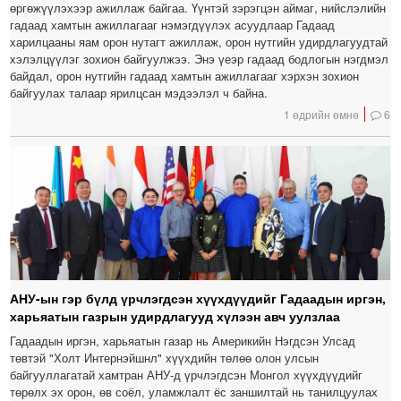
өргөжүүлэхээр ажиллаж байгаа. Үүнтэй зэрэгцэн аймаг, нийслэлийн
гадаад хамтын ажиллагааг нэмэгдүүлэх асуудлаар Гадаад
харилцааны яам орон нутагт ажиллаж, орон нутгийн удирдлагуудтай
хэлэлцүүлэг зохион байгуулжээ. Энэ үеэр гадаад бодлогын нэгдмэл
байдал, орон нутгийн гадаад хамтын ажиллагааг хэрхэн зохион
байгуулах талаар ярилцсан мэдээлэл ч байна.
1 өдрийн өмнө
6
АНУ-ын гэр бүлд үрчлэгдсэн хүүхдүүдийг Гадаадын иргэн,
харьяатын газрын удирдлагууд хүлээн авч уулзлаа
Гадаадын иргэн, харьяатын газар нь Америкийн Нэгдсэн Улсад
төвтэй "Холт Интернэйшнл" хүүхдийн төлөө олон улсын
байгууллагатай хамтран АНУ-д үрчлэгдсэн Монгол хүүхдүүдийг
төрөлх эх орон, өв соёл, уламжлалт ёс заншилтай нь танилцуулах