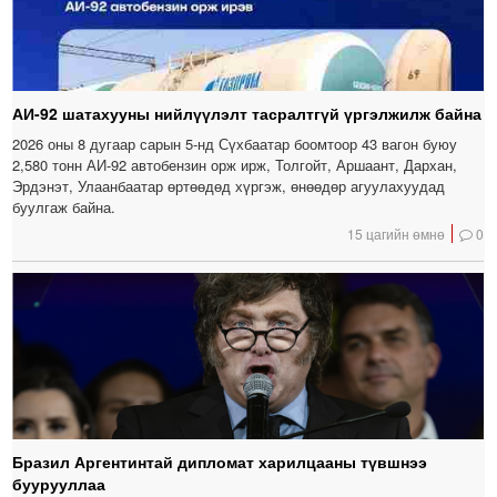
АИ-92 шатахууны нийлүүлэлт тасралтгүй үргэлжилж байна
2026 оны 8 дугаар сарын 5-нд Сүхбаатар боомтоор 43 вагон буюу
2,580 тонн АИ-92 автобензин орж ирж, Толгойт, Аршаант, Дархан,
Эрдэнэт, Улаанбаатар өртөөдөд хүргэж, өнөөдөр агуулахуудад
буулгаж байна.
15 цагийн өмнө
0
Бразил Аргентинтай дипломат харилцааны түвшнээ
буурууллаа