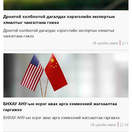
Дронтой холбоотой дагалдах хэрэгслийн экспортын
хяналтыг чангатгана гэжээ
Дронтой холбоотой дагалдах хэрэгслийн экспортын хяналтыг
чангатгана гэжээ
18 цагийн өмнө
1
БНХАУ АНУ-ын эсрэг авах арга хэмжээний жагсаалтаа
гаргажээ
БНХАУ АНУ-ын эсрэг авах арга хэмжээний жагсаалтаа гаргажээ
18 цагийн өмнө
10