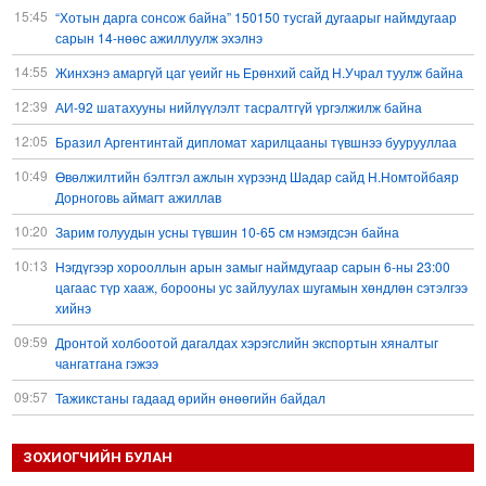
15:45
“Хотын дарга сонсож байна” 150150 тусгай дугаарыг наймдугаар
сарын 14-нөөс ажиллуулж эхэлнэ
14:55
Жинхэнэ амаргүй цаг үеийг нь Ерөнхий сайд Н.Учрал туулж байна
12:39
АИ-92 шатахууны нийлүүлэлт тасралтгүй үргэлжилж байна
12:05
Бразил Аргентинтай дипломат харилцааны түвшнээ буурууллаа
10:49
Өвөлжилтийн бэлтгэл ажлын хүрээнд Шадар сайд Н.Номтойбаяр
Дорноговь аймагт ажиллав
10:20
Зарим голуудын усны түвшин 10-65 см нэмэгдсэн байна
10:13
Нэгдүгээр хорооллын арын замыг наймдугаар сарын 6-ны 23:00
цагаас түр хааж, борооны ус зайлуулах шугамын хөндлөн сэтэлгээ
хийнэ
09:59
Дронтой холбоотой дагалдах хэрэгслийн экспортын хяналтыг
чангатгана гэжээ
09:57
Тажикстаны гадаад өрийн өнөөгийн байдал
09:50
БНХАУ АНУ-ын эсрэг авах арга хэмжээний жагсаалтаа гаргажээ
ЗОХИОГЧИЙН БУЛАН
09:22
Үндсэн хууль зөрчсөн Х.Булгантуяа, үндэсний эв нэгдэлд