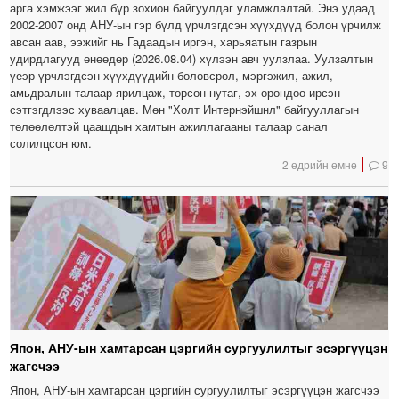
арга хэмжээг жил бүр зохион байгуулдаг уламжлалтай. Энэ удаад
2002-2007 онд АНУ-ын гэр бүлд үрчлэгдсэн хүүхдүүд болон үрчилж
авсан аав, ээжийг нь Гадаадын иргэн, харьяатын газрын
удирдлагууд өнөөдөр (2026.08.04) хүлээн авч уулзлаа. Уулзалтын
үеэр үрчлэгдсэн хүүхдүүдийн боловсрол, мэргэжил, ажил,
амьдралын талаар ярилцаж, төрсөн нутаг, эх орондоо ирсэн
сэтгэгдлээс хуваалцав. Мөн "Холт Интернэйшнл" байгууллагын
төлөөлөлтэй цаашдын хамтын ажиллагааны талаар санал
солилцсон юм.
2 өдрийн өмнө
9
Япон, АНУ-ын хамтарсан цэргийн сургуулилтыг эсэргүүцэн
жагсчээ
Япон, АНУ-ын хамтарсан цэргийн сургуулилтыг эсэргүүцэн жагсчээ