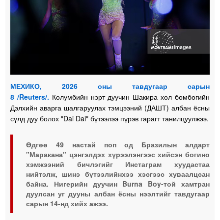
МЕХИКО, 2026 оны тавдугаар сарын
8 /Reuters/.
Колумбийн нэрт дуучин Шакира хөл бөмбөгийн
Дэлхийн аварга шалгаруулах тэмцээний (ДАШТ) албан ёсны
сүлд дуу болох "Dai Dai" бүтээлээ пүрэв гарагт танилцуулжээ.
Өдгөө 49 настай поп од Бразилын алдарт
"Маракана" цэнгэлдэх хүрээлэнгээс хийсэн богино
хэмжээний бичлэгийг Инстаграм хуудастаа
нийтэлж, шинэ бүтээлийнхээ хэсгээс хуваалцсан
байна. Нигерийн дуучин Burna Boy-той хамтран
дуулсан уг дууны албан ёсны нээлтийг тавдугаар
сарын 14-нд хийх ажээ.