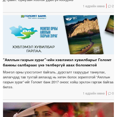
1 өдрийн өмнө
2
“Аяллын газрын зураг”-ийн хэвлэмэл хувилбарыг Голомт
банкны салбараас үнэ төлбөргүй авах боломжтой
Монгол орны үзэсгэлэнт байгаль, дурсгалт газруудыг таниулах,
аялагчдад тав тухтай аялахад нь хөтөч болох зорилготой “Аяллын
газрын зураг”-ийг Голомт банк 2017 оноос хойш эрхлэн гаргаж байгаа
билээ.
1 өдрийн өмнө
0