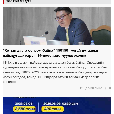
ТӨСТЭЙ МЭДЭЭ
“Хотын дарга сонсож байна” 150150 тусгай дугаарыг
наймдугаар сарын 14-нөөс ажиллуулж эхэлнэ
НИТХ-ын ээлжит наймдугаар хуралдаан болж байна. Өнөөдрийн
хуралдаанаар нийслэлийн нутгийн захиргааны байгууллага, албан
тушаалтанд 2025, 2026 оны эхний хагас жилийн байдлаар иргэдээс
ирсэн өргөдөл, гомдлын шийдвэрлэлтийн тайлан мэдээллийг
сонслоо.
12 цагийн өмнө
0