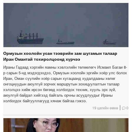
Ормузын хоолойн усан тээврийн зам шугамын талаар
Иран Омантай тохиролцоонд хүрчээ
Ираны Гадаад хэргийн яамны хэвлэлийн төлөөлөгч Исмаил Багаи 8-
р сарын 5-нд мэдэгдэхдээ, Ормузын хоолойн эргийн хоёр улс болох
Иран, Оман сүүлийн хоёр сарын хугацаанд худалдааны хөлөг
онгоцнуудын аюулгүй зорчих маршрутын зохицуулалтын талаар
хэлэлцээ хийж ирсэн бөгөөд холбогдох техник, хууль эрх зүй,
аюулгүй байдал хийгээд байгаль орчны асуудлуудыг Ираны
холбогдох байгууллагууд хянаж байгаа гэжээ.
19 цагийн өмнө
0