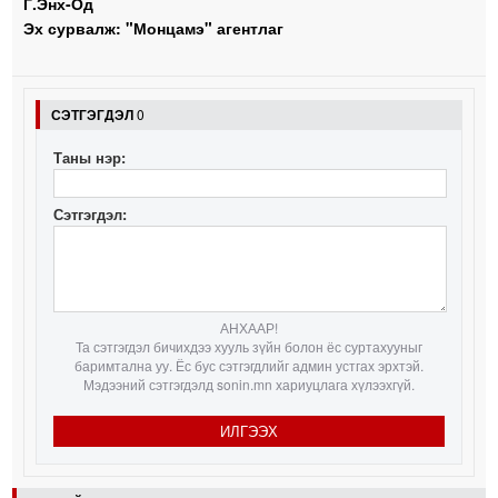
Г.Энх-Од
Эх сурвалж: "Монцамэ" агентлаг
СЭТГЭГДЭЛ
0
Таны нэр:
Сэтгэгдэл:
АНХААР!
Та сэтгэгдэл бичихдээ хууль зүйн болон ёс суртахууныг
баримтална уу. Ёс бус сэтгэгдлийг админ устгах эрхтэй.
Мэдээний сэтгэгдэлд sonin.mn хариуцлага хүлээхгүй.
ИЛГЭЭХ