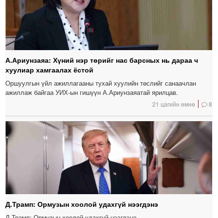
А.Ариунзаяа: Хүний нэр төрийг нас барсных нь дараа ч
хуулиар хамгаалах ёстой
Оршуулгын үйл ажиллагааны тухай хуулийн төслийг санаачлан
ажиллаж байгаа УИХ-ын гишүүн А.Ариунзаяатай ярилцав.
21 цагийн өмнө
8
Д.Трамп: Ормузын хоолой удахгүй нээгдэнэ
Д.Трамп: Ормузын хоолой удахгүй нээгдэнэ