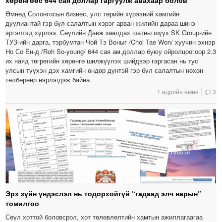
Өмнөд Солонгосын бизнес, улс төрийн хүрээний хамгийн
дуулиантай гэр бүл салалтын хэрэг арван жилийн дараа шинэ
эргэлтэд хүрлээ. Сөүлийн Давж заалдах шатны шүүх SK Group-ийн
ТУЗ-ийн дарга, тэрбумтан Чой Тэ Воныг /Choi Tae Won/ хуучин эхнэр
Но Со Ён-д /Roh So-young/ 644 сая ам.доллар буюу ойролцоогоор 2.3
их наяд төгрөгийн хөрөнгө шилжүүлэх шийдвэр гаргасан нь тус
улсын түүхэн дэх хамгийн өндөр дүнтэй гэр бүл салалтын нөхөн
төлбөрөөр нэрлэгдэж байна.
1 өдрийн өмнө
3
Эрх зүйн үндэслэл нь тодорхойгүй “гадаад элч нарын”
томилгоо
Сөүл хоттой боловсрол, хот төлөвлөлтийн хамтын ажиллагаагаа