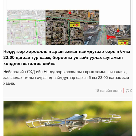
Нэгдүгээр хорооллын арын замыг наймдугаар сарын 6-ны
23:00 цагаас түр хааж, борооны ус зайлуулах шугамын
хөндлөн сэтэлгээ хийнэ
Нийслэлийн СХД-ийн Нэгдүгээр хорооллын арын замыг шинэчлэх,
засварлах ажлын хүрээнд наймдугаар сарын 6-ны 23:00 цагаас зам
хаана.
18 цагийн өмнө
0