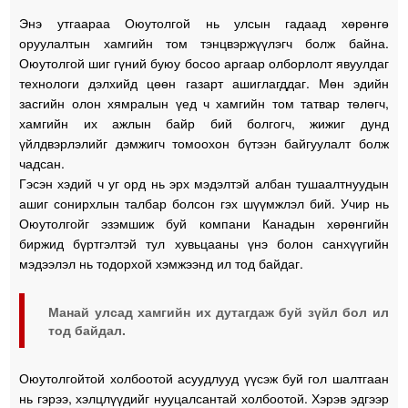
Энэ утгаараа Оюутолгой нь улсын гадаад хөрөнгө
оруулалтын хамгийн том тэнцвэржүүлэгч болж байна.
Оюутолгой шиг гүний буюу босоо аргаар олборлолт явуулдаг
технологи дэлхийд цөөн газарт ашиглагддаг. Мөн эдийн
засгийн олон хямралын үед ч хамгийн том татвар төлөгч,
хамгийн их ажлын байр бий болгогч, жижиг дунд
үйлдвэрлэлийг дэмжигч томоохон бүтээн байгуулалт болж
чадсан.
Гэсэн хэдий ч уг орд нь эрх мэдэлтэй албан тушаалтнуудын
ашиг сонирхлын талбар болсон гэх шүүмжлэл бий. Учир нь
Оюутолгойг эзэмшиж буй компани Канадын хөрөнгийн
биржид бүртгэлтэй тул хувьцааны үнэ болон санхүүгийн
мэдээлэл нь тодорхой хэмжээнд ил тод байдаг.
Манай улсад хамгийн их дутагдаж буй зүйл бол ил
тод байдал.
Оюутолгойтой холбоотой асуудлууд үүсэж буй гол шалтгаан
нь гэрээ, хэлцлүүдийг нууцалсантай холбоотой. Хэрэв эдгээр