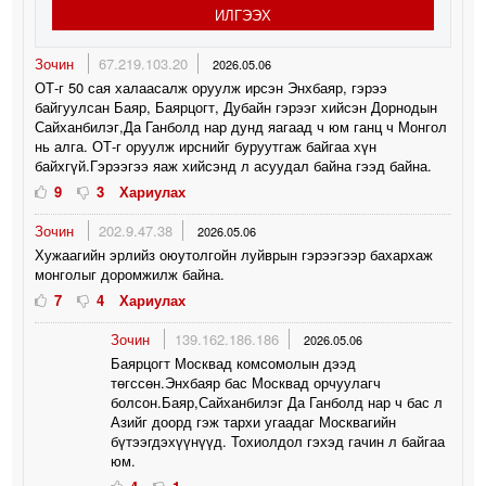
ИЛГЭЭХ
Зочин
67.219.103.20
2026.05.06
ОТ-г 50 сая халаасалж оруулж ирсэн Энхбаяр, гэрээ
байгуулсан Баяр, Баярцогт, Дубайн гэрээг хийсэн Дорнодын
Сайханбилэг,Да Ганболд нар дунд яагаад ч юм ганц ч Монгол
нь алга. ОТ-г оруулж ирснийг буруутгаж байгаа хүн
байхгүй.Гэрээгээ яаж хийсэнд л асуудал байна гээд байна.
9
3
Хариулах
Зочин
202.9.47.38
2026.05.06
Хужаагийн эрлийз оюутолгойн луйврын гэрээгээр бахархаж
монголыг доромжилж байна.
7
4
Хариулах
Зочин
139.162.186.186
2026.05.06
Баярцогт Москвад комсомолын дээд
төгссөн.Энхбаяр бас Москвад орчуулагч
болсон.Баяр,Сайханбилэг Да Ганболд нар ч бас л
Азийг доорд гэж тархи угаадаг Москвагийн
бүтээгдэхүүнүүд. Тохиолдол гэхэд гачин л байгаа
юм.