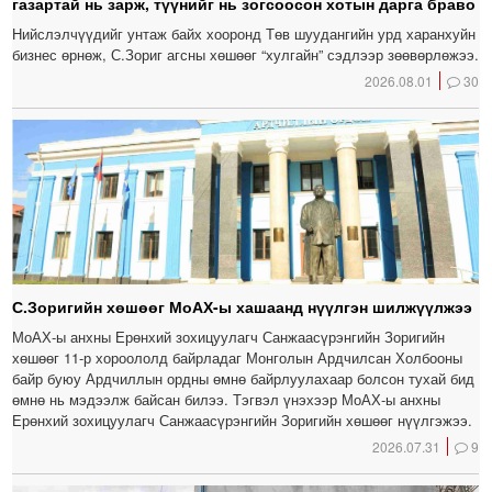
газартай нь зарж, түүнийг нь зогсоосон хотын дарга браво
Нийслэлчүүдийг унтаж байх хооронд Төв шуудангийн урд харанхуйн
бизнес өрнөж, С.Зориг агсны хөшөөг “хулгайн” сэдлээр зөөвөрлөжээ.
2026.08.01
30
С.Зоригийн хөшөөг МоАХ-ы хашаанд нүүлгэн шилжүүлжээ
МоАХ-ы анхны Ерөнхий зохицуулагч Санжаасүрэнгийн Зоригийн
хөшөөг 11-р хороололд байрладаг Монголын Ардчилсан Холбооны
байр буюу Ардчиллын ордны өмнө байрлуулахаар болсон тухай бид
өмнө нь мэдээлж байсан билээ. Тэгвэл үнэхээр МоАХ-ы анхны
Ерөнхий зохицуулагч Санжаасүрэнгийн Зоригийн хөшөөг нүүлгэжээ.
2026.07.31
9