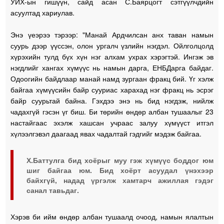
УИХ-ын гишүүн, сайд асан С.Баярцогт сэтгүүлчдийн
асуултад хариулав.
Энэ үеэрээ тэрээр: "Манай Ардчилсан анх таван намын
суурь дээр үүссэн, олон ургалч үзлийн нэгдэл. Ойлголцолд
хүрэхийн тулд бүх хүн нэг алхам ухрах хэрэгтэй. Ингэж эв
нэгдлийг хангах хүмүүс нь намын дарга, ЕНБДарга байдаг.
Одоогийн байдлаар манай намд зургаан фракц бий. Үг хэлж
байгаа хүмүүсийн байр сууриас харахад нэг фракц нь эсрэг
байр суурьтай байна. Гэхдээ энэ нь бид нэгдэж, нийлж
чадахгүй гэсэн үг биш. Би төрийн өндөр албан тушаалыг 23
настайгаас эхэлж хашсан учраас залуу хүмүүст итгэл
хүлээлгэвэл даагаад явах чадалтай гэдгийг мэдэж байгаа.
Х.Баттулга бид хоёрыг муу гэж хүмүүс боддог юм
шиг байгаа юм. Бид хоёрт асуудал үнэхээр
байхгүй, надад үргэлж хамтарч ажиллая гэдэг
санал тавьдаг.
Хэрэв би ийм өндөр албан тушаалд очоод, намын ялалтын