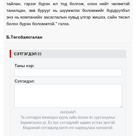
тайлан, гэрээг бүрэн ил тод болгож, олон нийт чөлөөтэй
танилцан, зөв бурууг нь шүүмжлэх боломжийг бүрдүүлбэл
энэ нь компанийн засаглалын хувьд үлгэр жишээ, сайн төсөл
болох бүрэн боломжтой." гэлээ.
Б.Төгсбаясгалан
СЭТГЭГДЭЛ
33
Таны нэр:
Сэтгэгдэл:
АНХААР!
Та сэтгэгдэл бичихдээ хууль зүйн болон ёс суртахууныг
баримтална уу. Ёс бус сэтгэгдлийг админ устгах эрхтэй.
Мэдээний сэтгэгдэлд sonin.mn хариуцлага хүлээхгүй.