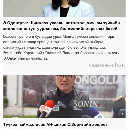
Э.Одонтуяа: Шинжлэх ухааны нотолгоо, эмч, эм зүйчийн
зөвлөгөөнд тулгуурлан эм, бэлдмэлийг хэрэглэх ёстой
Leaderships forum буландаа урьж Монгол улсын хөгжлийн гарц
боломжийн талаар ярилцаж тэдний сонирхолтой шийдэл
санаануудыг уншигчдадаа хүргэдэг билээ. Энэ удаад Эм,
Эмнэлгийн Хэрэгслийн Үндэсний Лавлагаа Лабораторийн эрхлэгч
Э.Одонтуяатай ярилцлаа.
6 өдрийн өмнө
10
Түүхээ наймаалцсан АН-ынхан С.Зоригийн хөшөөг