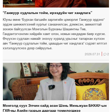
“Ганжуур судлалын тойм, ирээдүйн чиг хандлага”
Юуны өмнө “Бурхан багшийн зарлигийн цоморлиг Ганжуур эрдэнэ”
эрдэм шинжилгээний хурлыг санаачилсан, дэмжсэн, амжилттай
зохион байгуулсан Монголын Бурханы Шашинтны Төв,
Гандантэгчэнлин хийдийн хамт олон, номын нөхдөдөө баяр хүргэе.
Өчүүхэн судлаач намайг энэхүү хуралд урьсныг талархан хүлээн
авч “Ганжуур судлалын тойм, цаашдын чиг хандлага” сэдэвт илтгэл
хэлэлцүүлснээ доор сийрүүлье.
2026.07.31
2
Монголд суух Элчин сайд асан Шэнь Миньжуан БНХАУ-ын
ГХЯ-ны Азийн газрын даргаар томилогджээ