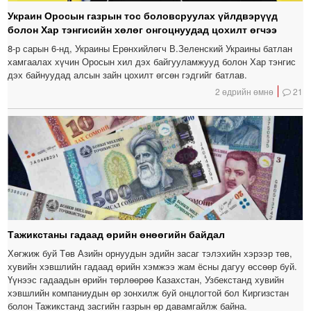
Украин Оросын газрын тос боловсруулах үйлдвэрүүд
болон Хар тэнгисийн хөлөг онгоцнуудад цохилт өгчээ
8-р сарын 6-нд, Украины Ерөнхийлөгч В.Зеленский Украины батлан ​​
хамгаалах хүчин Оросын хил дэх байгууламжууд болон Хар тэнгис
дэх байнуудад алсын зайн цохилт өгсөн гэдгийг батлав.
2 өдрийн өмнө
21
Тажикстаны гадаад өрийн өнөөгийн байдал
Хөгжиж буй Төв Азийн орнуудын эдийн засаг тэлэхийн хэрээр төв,
хувийн хэвшлийн гадаад өрийн хэмжээ жам ёсны дагуу өссөөр буй.
Үүнээс гадаадын өрийн төрлөөрөө Казахстан, Узбекстанд хувийн
хэвшлийн компаниудын өр зонхилж буй онцлогтой бол Киргизстан
болон Тажикстанд засгийн газрын өр давамгайлж байна.