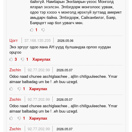
байхгүй. Намбарын Энхбаярын үеээс Монголд
ялзрал эхэлсэн. Элбэгдорж монголоос урваж,
одоо тэр хэзээ ч монголд ирэхгүй зугтаад америкт
амьдарч байна. Элбэгдорж, Сайханбилэг, Баяр,
Баярцогт нар бол урвагч мөн.
1
Цогт
37.168.135.235
2026.05.06
Энэ эргүүг одоо яана АН үүрд булшандаа орлоо хурдан
орцгоо
3
1
Хариулах
Zochin
92.77.202.99
2026.05.07
Odoo naad chunee aschiglaachee , ajliin chiilguuleechee. Ymar
aimaar balbadag um be ! .eh buu uzegd.
1
Хариулах
Zochin
92.77.202.99
2026.05.07
Odoo naad chunee aschiglaachee , ajliin chiilguuleechee. Ymar
aimaar balbadag um be ! .eh buu uzegd.
1
Хариулах
Zochin
92.77.202.99
2026.05.07