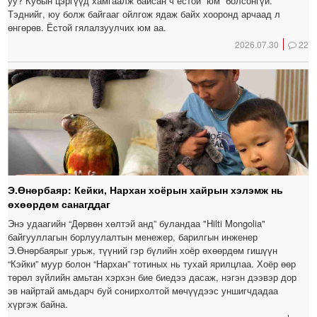
уу? Кубын цэргүүд хамгаалж байсан ч ёстой “юм” болсонгүй.
Тэднийг, юу болж байгааг ойлгож ядаж байх хооронд арчаад л
өнгөрөв. Ёстой гялалзуулчих юм аа.
2026.07.30
22
Э.Өнөрбаяр: Кейки, Нархан хоёрын хайрын хэлэмж нь
өхөөрдөм санагддаг
Энэ удаагийн “Дөрвөн хөлтэй анд” буландаа "Hilti Mongolia"
байгууллагын борлуулалтын менежер, барилгын инженер
Э.Өнөрбаярыг урьж, түүний гэр бүлийн хоёр өхөөрдөм гишүүн
“Кэйки” муур болон “Нархан” тотиных нь тухай ярилцлаа. Хоёр өөр
төрөл зүйлийн амьтан хэрхэн бие биедээ дасаж, нэгэн дээвэр дор
эв найртай амьдарч буй сонирхолтой мөчүүдээс уншигчдадаа
хүргэж байна.