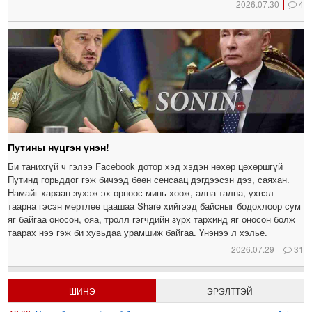
2026.07.30
4
Путины нүцгэн үнэн!
Би танихгүй ч гэлээ Facebook дотор хэд хэдэн нөхөр цөхөршгүй
Путинд горьддог гэж бичээд бөөн сенсаац дэгдээсэн дээ, саяхан.
Намайг хараан зүхэж эх орноос минь хөөж, ална тална, үхвэл
таарна гэсэн мөртлөө цаашаа Share хийгээд байсныг бодохлоор сум
яг байгаа оносон, ояа, тролл гэгчдийн зүрх тархинд яг оносон болж
таарах нээ гэж би хувьдаа урамшиж байгаа. Үнэнээ л хэлье.
2026.07.29
31
ШИНЭ
ЭРЭЛТТЭЙ