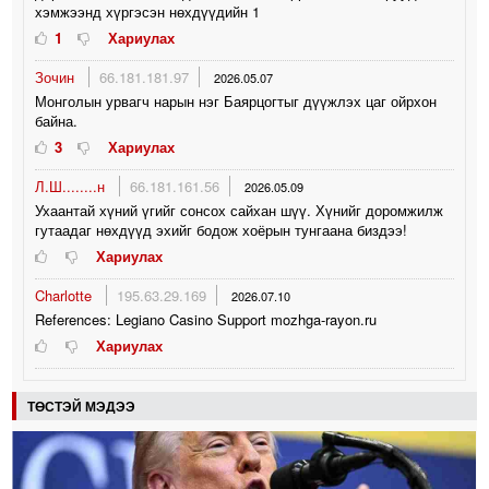
хэмжээнд хүргэсэн нөхдүүдийн 1
1
Хариулах
Зочин
66.181.181.97
2026.05.07
Монголын урвагч нарын нэг Баярцогтыг дүүжлэх цаг ойрхон
байна.
3
Хариулах
Л.Ш........н
66.181.161.56
2026.05.09
Ухаантай хүний үгийг сонсох сайхан шүү. Хүнийг доромжилж
гутаадаг нөхдүүд эхийг бодож хоёрын тунгаана биздээ!
Хариулах
Charlotte
195.63.29.169
2026.07.10
References: Legiano Casino Support mozhga-rayon.ru
Хариулах
ТӨСТЭЙ МЭДЭЭ