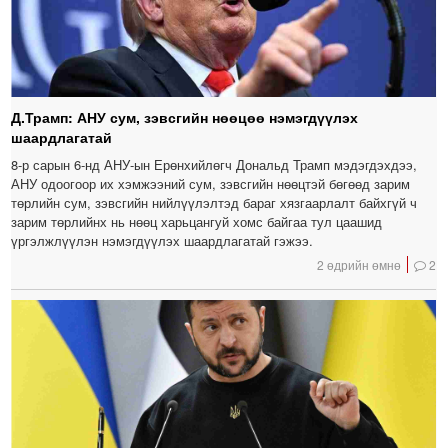
Д.Трамп: АНУ сум, зэвсгийн нөөцөө нэмэгдүүлэх
шаардлагатай
8-р сарын 6-нд АНУ-ын Ерөнхийлөгч Дональд Трамп мэдэгдэхдээ,
АНУ одоогоор их хэмжээний сум, зэвсгийн нөөцтэй бөгөөд зарим
төрлийн сум, зэвсгийн нийлүүлэлтэд бараг хязгаарлалт байхгүй ч
зарим төрлийнх нь нөөц харьцангуй хомс байгаа тул цаашид
үргэлжлүүлэн нэмэгдүүлэх шаардлагатай гэжээ.
2 өдрийн өмнө
2