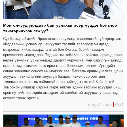
Монголчууд үйлдвэр байгуулахыг эсэргүүцдэг болтлоо
тэнэгэрчихсэн гэж үү?
Сүхбаатар аймгийн Эрдэнэцагаан суманд төмөрлөгийн үйлдвэр, аж
үйлдвэрийн цогцолбор байгуулах төслийг эсэргүүцсэн иргэд
мэдээлэл хийж, шаардлагатай бол бүх хэлбэрийн тэмцэл
өрнүүлэхээ мэдэгдлээ. Тэдний гол тайлбар нь байгаль орчинд сөрөг
нөлөө үзүүлнэ, усны нөөцөд дарамт учруулна, мөн барилгын ажилд
олон хятад ажилчин орж ирнэ гэсэн болгоомжлол юм. Иргэдийн
санаа зовнилыг сонсох нь мэдээж зөв. Байгаль орчны үнэлгээ, усны
асуудал, технологийн аюулгүй байдал, нөхөн сэргээлтийн
төлөвлөгөө зэрэг нь зайлшгүй олон нийтэд нээлттэй байх ёстой.
Томоохон үйлдвэр барина гэдэг зөвхөн эдийн засгийн асуудал биш,
орон нутгийн иргэдийн амьдралтай холбоотой асуудал учраас тэд
асуулт тавих эрхтэй
4 өдрийн өмнө
47