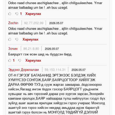
Odoo naad chunee aschiglaachee , ajliin chiilguuleechee. Ymar
aimaar balbadag um be ! .eh buu uzegd.
1
Хариулах
Zochin
92.77.202.99
2026.05.07
Odoo naad chunee aschiglaachee , ajliin chiilguuleechee. Ymar
aimaar balbadag um be ! .eh buu uzegd.
Хариулах
Зочин
86.21.9.80
2026.05.07
Баярцогт гэж есөн шид нь бүрдсэн бирд.
1
Хариулах
Эрдэнэ Доржпалам
59.153.114.31
2026.05.07
ОТ-Н ГЭРЭЭГ БАГАБАНИД ЭРТЭНЭЭС БЭЛДЭЖ ХИЙХ
ХҮМҮҮСЭЭ СОНГОЖ,БАЯР,БАЯРЦОГТООР ХИЙЛГЭЖ
ДАРАА ӨӨРӨӨ ТУЗ-д сууж жаргах замаараа ,бодсоноороо
хийсэн,Яагаад ингэж бодох гэхээр БАЯРЦОГТ урьдчилж
хувьцааг нь авч гэрээний дараа үнэ хүргэж зарсан,Эхнэрийн
кампани оролцох,БАЯР найзаараа түлш нийлүүлэх гээдл бүх
зүйлд ашиг ашигаа ярилцаж хийгдсэн гэрээ учираас Монголд
ашиггүй энэ гэрээ хийсэн нөхдөд амьддаа идэж барахгүй
ашигтай гэрээ болсон нь МОНГОЛД ТӨДИЙГҮЙ ДЭЛХИЙ