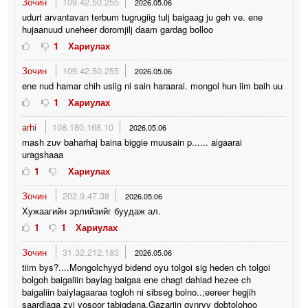
Зочин
109.42.50.255
2026.05.06
udurt arvantavan terbum tugrugiig tulj baigaag ju geh ve. ene
hujaanuud uneheer doromjilj daam gardag bolloo
1
Хариулах
Зочин
109.42.50.255
2026.05.06
ene nud hamar chih usiig ni sain haraarai. mongol hun iim baih uu
1
Хариулах
arhi
108.180.168.10
2026.05.06
mash zuv baharhaj baina biggie muusain p...... aigaarai
uragshaaa
1
Хариулах
Зочин
202.9.47.38
2026.05.06
Хужаагийн эрлийзийг буудаж ал.
1
1
Хариулах
Зочин
31.32.212.183
2026.05.06
tiim bys?....Mongolchyyd bidend oyu tolgoi sig heden ch tolgoi
bolgoh baigaliin baylag baigaa ene chagt dahiad hezee ch
baigaliin baiylagaaraa togloh ni sibseg bolno..;eereer hegjih
saardlaga zyi yosoor tabigdana.Gazariin gynryy dobtolohoo