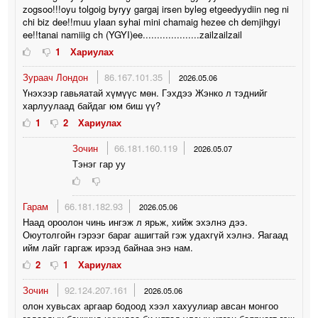
zogsoo!!!oyu tolgoig byryy gargaj irsen byleg etgeedyydiin neg ni
chi biz dee!!muu ylaan syhai mini chamaig hezee ch demjihgyi
ee!!tanai namiiig ch (YGYI)ee....................zailzailzail
1
Хариулах
Зураач Лондон
86.167.101.35
2026.05.06
Үнэхээр гавьяатай хүмүүс мөн. Гэхдээ Жэнко л тэднийг
харлуулаад байдаг юм биш үү?
1
2
Хариулах
Зочин
66.181.160.119
2026.05.07
Тэнэг гар уу
Гарам
66.181.182.93
2026.05.06
Наад ороолон чинь ингэж л ярьж, хийж эхэлнэ дээ.
Оюутолгойн гэрээг бараг ашигтай гэж удахгүй хэлнэ. Яагаад
ийм лайг гаргаж ирээд байнаа энэ нам.
2
1
Хариулах
Зочин
92.124.207.161
2026.05.06
олон хувьсах аргаар бодоод хээл хахуулиар авсан монгоо