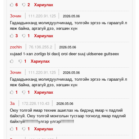
6
2
Хариулах
Зочин
111.220.91.125
2026.05.06
Гадаадынханд молигдуулчихаад, толгойн эргээ нь гараагүй л
явж байна, аргагүй дээ, хөгшин хүн
3
1
Хариулах
zochin
76.136.255.2
2026.05.06
xujaad 1-xan zorilgo bi daxij oroi deer suuj uldsenee guitseex
1
Хариулах
Зочин
111.220.91.125
2026.05.06
Гадаадынханд молигдуулчихаад, толгойн эргээ нь гараагүй л
явж байна, аргагүй дээ, хөгшин хүн
1
1
Хариулах
За
172.226.110.43
2026.05.06
Оюу толгой ямар техник ашиглах нь бидэнд ямар ч падлий
байхгүй. Оюу толгой монголын тусгаар тогнолд ямар падлий
байхгүй!!!!!!!!!!!үлгэр үлгэр!!!!!!!!!!!
1
1
Хариулах