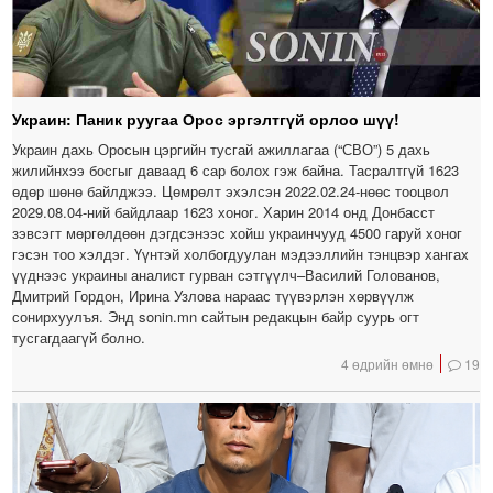
Украин: Паник руугаа Орос эргэлтгүй орлоо шүү!
Украин дахь Оросын цэргийн тусгай ажиллагаа (“СВО”) 5 дахь
жилийнхээ босгыг даваад 6 сар болох гэж байна. Тасралтгүй 1623
өдөр шөнө байлджээ. Цөмрөлт эхэлсэн 2022.02.24-нөөс тооцвол
2029.08.04-ний байдлаар 1623 хоног. Харин 2014 онд Донбасст
зэвсэгт мөргөлдөөн дэгдсэнээс хойш украинчууд 4500 гаруй хоног
гэсэн тоо хэлдэг. Үүнтэй холбогдуулан мэдээллийн тэнцвэр хангах
үүднээс украины аналист гурван сэтгүүлч–Василий Голованов,
Дмитрий Гордон, Ирина Узлова нараас түүвэрлэн хөрвүүлж
сонирхуулъя. Энд sonin.mn сайтын редакцын байр суурь огт
тусгагдаагүй болно.
4 өдрийн өмнө
19