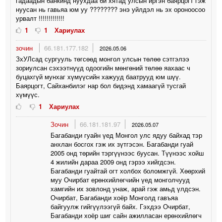
гадаадын банкинд нуухдаа би хятад улсын иргэн баярцогт гэж
нуусан нь гавьяа юм уу ???????? энэ уйлдэл нь эх ороноосоо
урвалт !!!!!!!!!!!!!
1
1
Хариулах
зочин
66.181.177.182
2026.05.06
ЗхУЛсад сургууль төгсөөд монгол улсын төлөө сэтгэлээ
зориулсан сэхээтнүүд одоогийн мөнгөний төлөө яахаас ч
буцахгүй мунхаг хүмүүсийн хажууд баатрууд юм шүү.
Баярцогт, Сайханбилэг нар бол бидэнд хамаагүй тусгай
хүмүүс.
1
Хариулах
Зочин
66.181.181.97
2026.05.07
Багабанди гуайн үед Монгол улс ядуу байхад тэр
анхлан босгох гэж их зүтгэсэн. Багабанди гуай
2005 онд төрийн тэргүүнээс буусан. Түүнээс хойш
4 жилийн дараа 2009 онд гэрээ хийгдсэн.
Багабанди гуайтай огт холбох боломжгүй. Хөөрхий
муу Очирбат ерөнхийлөгчийн үед монголчууд
хамгийн их зовлонд унаж, арай гэж амьд үлдсэн.
Очирбат, Багабанди хоёр Монголд гавъяа
байгуулж гийгүүлээгүй байх. Гэхдээ Очирбат,
Багабанди хоёр шиг сайн ажилласан ерөнхийлөгч