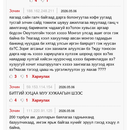
4
1
Зочин
188.162.248.211
2026.05.06
яагаад сайн галч байгаад дарга болонгуутаа кофе уугаад
тусгай элчин сайд томилж шувуу ажиллагаа явуулаад ганц ч
авилгачид баривчилж чадаагуй вэ?олон хувьсах аргаар
бодсон Оюутолгойн тосол хэзээ Монгол улсад ашиг огох гэж
байна бэ ?яагаад хээл хахуулиар авсан монгоо гадаадын
банкинд нуухдаа би хятад улсын иргэн баярцогт гэж нуусан
бэ?С.Зориг агсаныг хэн захиалж алуулсан бэ ?жду тоносон
дарга нар нь хэзээ хариуцлага хулээж шоронд орох вэ?их
наяадаар хулгай хийсэн нуурэсчид хэзээ баривчлагдах вэ?
хузуугуй хочит хошгоруулагч хэзээ зангиагаа зуугээд ирэх
вэ?яахав тэгээд цааш нь ургэлжлуулэх уу яахав ????
3
1
Хариулах
Зочин
59.153.114.154
2026.05.06
БИТГИЙ ХУЦАА МУУ ХУЖААГЫН ШЭЭС
4
1
Хариулах
Зочин
111.220.91.125
2026.05.06
200 тэрбум ам. долларын баялагаа гаднынханд
базуулчихаад, ингэж ярьж байгаа хүнийг эрүүл гэхэд хэцүү л
байна,