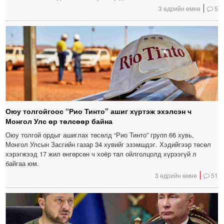
3 өдрийн өмнө
5
Оюу толгойгоос “Рио Тинто” ашиг хүртэж эхэлсэн ч
Монгол Улс өр төлсөөр байна
Оюу толгой ордыг ашиглах төсөлд “Рио Тинто” групп 66 хувь,
Монгол Улсын Засгийн газар 34 хувийг эзэмшдэг. Хэдийгээр төсөл
хэрэгжээд 17 жил өнгөрсөн ч хоёр тал ойлголцолд хүрээгүй л
байгаа юм.
3 өдрийн өмнө
51