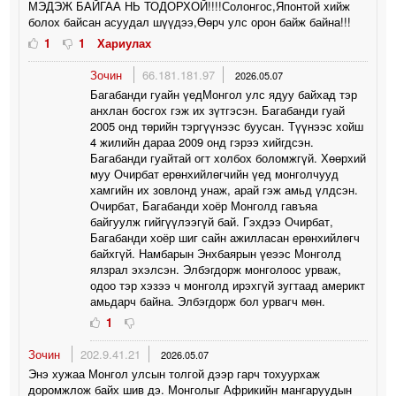
МЭДЭЖ БАЙГАА НЬ ТОДОРХОЙ!!!!Солонгос,Японтой хийж
болох байсан асуудал шүүдээ,Өөрч улс орон байж байна!!!
1
1
Хариулах
Зочин
66.181.181.97
2026.05.07
Багабанди гуайн үедМонгол улс ядуу байхад тэр
анхлан босгох гэж их зүтгэсэн. Багабанди гуай
2005 онд төрийн тэргүүнээс буусан. Түүнээс хойш
4 жилийн дараа 2009 онд гэрээ хийгдсэн.
Багабанди гуайтай огт холбох боломжгүй. Хөөрхий
муу Очирбат ерөнхийлөгчийн үед монголчууд
хамгийн их зовлонд унаж, арай гэж амьд үлдсэн.
Очирбат, Багабанди хоёр Монголд гавъяа
байгуулж гийгүүлээгүй бай. Гэхдээ Очирбат,
Багабанди хоёр шиг сайн ажилласан ерөнхийлөгч
байхгүй. Намбарын Энхбаярын үеээс Монголд
ялзрал эхэлсэн. Элбэгдорж монголоос урваж,
одоо тэр хэзээ ч монголд ирэхгүй зугтаад америкт
амьдарч байна. Элбэгдорж бол урвагч мөн.
1
Зочин
202.9.41.21
2026.05.07
Энэ хужаа Монгол улсын толгой дээр гарч тохуурхаж
доромжлож байх шив дэ. Монголыг Африкийн мангаруудын