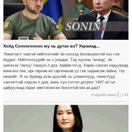
Хойд Солонгосоос юу нь дутах вэ? Украинд...
“Ажиглагч” нэртэй нийтлэлчийг би нэлээд боловсролтой хүн гэж
боддог. Нийтлэлүүдийг нь ч уншдаг. Тэр хуучны “ахмад”, би
шинэхэн “залуу” гишүүн л дээ, baabar.mn-д. Харин саяхан хадуураад
жинхэнэ ояа, орк төрхөө ил гаргачихав уу гэж харамсаж байна, тэр
нөхрийг. Уг нь буриад ахан дүүсийг нь улаантнууд, чекистүүд
хангалттай хядсан л даа, мань хүн сэтгэл дотроо “1937 он”-ыг
цайруулаад бараг зөвтгөчихсөн бололтой юм аа даа?
6 өдрийн өмнө
43