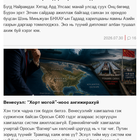
Бүгд Найрамдах Хятад Ард Улсаас манай улсад суух Онц бөгөөд
Бүрэн эрхт Элчин сайдаар ажиллаж байгаад саяхан эх орондоо
буцсан Шэнь Миньжуан БНХАУ-ын Гадаад харилцааны яамны Азийн
газрын даргаар томилогджээ. Энэ нь түүний дипломат албан тушаал
ахиж буй хэрэг юм.
2026.07.30
16
Венесуэл: “Хорт могой”-ноос ангижирахуй
Хэн тэгж чадна гэж бодох билээ. Венесуэлийг хамгаална гэж
сүржигнэж байсан Оросын С400 гэдэг агаараас эсэргүүцэн
хамгаалах систем ажилласангүй. Ерөнхийлөгчийг хамгаалах
учиртай Оросын “Вагнер”-ын хөлсний цэргүүд нь ч таг чиг. Путин
зориуд түүнийг Трампад хаяж өгөв үү? Эсхүл тийм муу систем юм