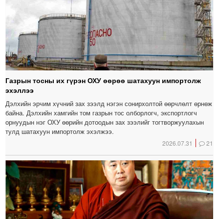
Газрын тосны их гүрэн ОХУ өөрөө шатахуун импортолж
эхэллээ
Дэлхийн эрчим хүчний зах зээлд нэгэн сонирхолтой өөрчлөлт өрнөж
байна. Дэлхийн хамгийн том газрын тос олборлогч, экспортлогч
орнуудын нэг ОХУ өөрийн дотоодын зах зээлийг тогтворжуулахын
тулд шатахуун импортолж эхэлжээ.
2026.07.31
21