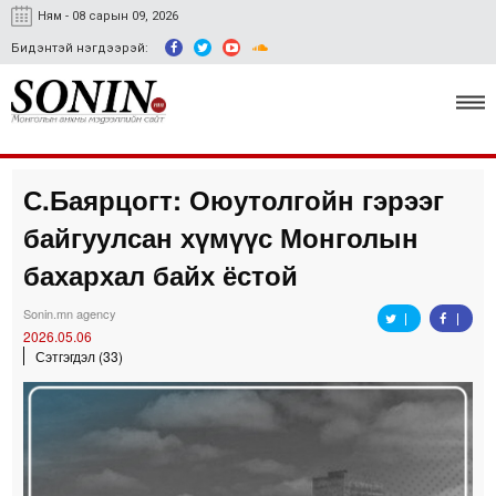
Ням - 08 сарын 09, 2026
Бидэнтэй нэгдээрэй:
С.Баярцогт: Оюутолгойн гэрээг
Улс төр, эдийн засаг
байгуулсан хүмүүс Монголын
Гэмт хэрэг
бахархал байх ёстой
Нийгэм, соёл
Sonin.mn agency
2026.05.06
Спорт
Сэтгэгдэл (33)
Easy news