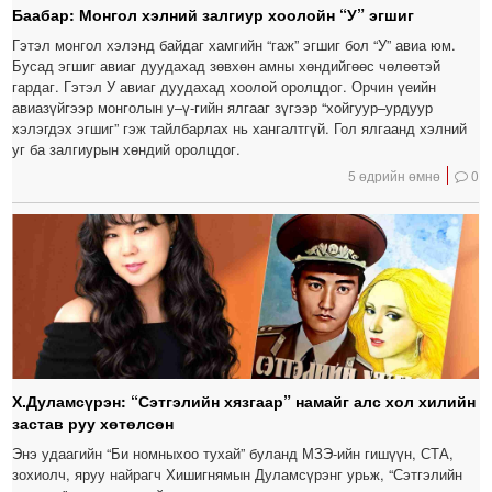
Баабар: Монгол хэлний залгиур хоолойн “У” эгшиг
Гэтэл монгол хэлэнд байдаг хамгийн “гаж” эгшиг бол “У” авиа юм.
Бусад эгшиг авиаг дуудахад зөвхөн амны хөндийгөөс чөлөөтэй
гардаг. Гэтэл У авиаг дуудахад хоолой оролцдог. Орчин үеийн
авиазүйгээр монголын у–ү-гийн ялгааг зүгээр “хойгуур–урдуур
хэлэгдэх эгшиг” гэж тайлбарлах нь хангалтгүй. Гол ялгаанд хэлний
уг ба залгиурын хөндий оролцдог.
5 өдрийн өмнө
0
Х.Дуламсүрэн: “Сэтгэлийн хязгаар” намайг алс хол хилийн
застав руу хөтөлсөн
Энэ удаагийн “Би номныхоо тухай” буланд МЗЭ-ийн гишүүн, СТА,
зохиолч, яруу найрагч Хишигнямын Дуламсүрэнг урьж, “Сэтгэлийн