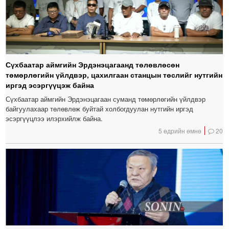
Сүхбаатар аймгийн Эрдэнэцагаанд төлөвлөсөн
төмөрлөгийн үйлдвэр, цахилгаан станцын төслийг нутгийн
иргэд эсэргүүцэж байна
Сүхбаатар аймгийн Эрдэнэцагаан суманд төмөрлөгийн үйлдвэр
байгуулахаар төлөвлөж буйтай холбогдуулан нутгийн иргэд
эсэргүүцлээ илэрхийлж байна.
5 өдрийн өмнө
20