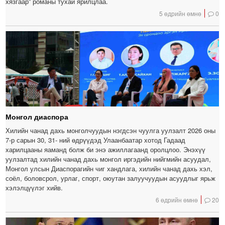
хязгаар” романы тухай ярилцлаа.
5 өдрийн өмнө
0
Монгол диаспора
Хилийн чанад дахь монголчуудын нэгдсэн чуулга уулзалт 2026 оны
7-р сарын 30, 31- ний өдрүүдэд Улаанбаатар хотод Гадаад
харилцааны яаманд болж би энэ ажиллагаанд оролцлоо. Энэхүү
уулзалтад хилийн чанад дахь монгол иргэдийн нийгмийн асуудал,
Монгол улсын Диаспорагийн чиг хандлага, хилийн чанад дахь хэл,
соёл, боловсрол, урлаг, спорт, оюутан залуучуудын асуудлыг ярьж
хэлэлцүүлэг хийв.
6 өдрийн өмнө
20