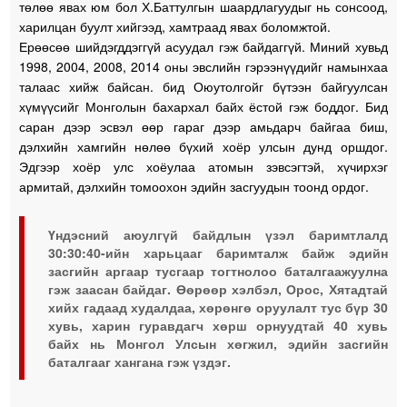
төлөө явах юм бол Х.Баттулгын шаардлагуудыг нь сонсоод,
харилцан буулт хийгээд, хамтраад явах боломжтой.
Ерөөсөө шийдэгддэггүй асуудал гэж байдаггүй. Миний хувьд
1998, 2004, 2008, 2014 оны эвслийн гэрээнүүдийг намынхаа
талаас хийж байсан. бид Оюутолгойг бүтээн байгуулсан
хүмүүсийг Монголын бахархал байх ёстой гэж боддог. Бид
саран дээр эсвэл өөр гараг дээр амьдарч байгаа биш,
дэлхийн хамгийн нөлөө бүхий хоёр улсын дунд оршдог.
Эдгээр хоёр улс хоёулаа атомын зэвсэгтэй, хүчирхэг
армитай, дэлхийн томоохон эдийн засгуудын тоонд ордог.
Үндэсний аюулгүй байдлын үзэл баримтлалд
30:30:40-ийн харьцааг баримталж байж эдийн
засгийн аргаар тусгаар тогтнолоо баталгаажуулна
гэж заасан байдаг. Өөрөөр хэлбэл, Орос, Хятадтай
хийх гадаад худалдаа, хөрөнгө оруулалт тус бүр 30
хувь, харин гуравдагч хөрш орнуудтай 40 хувь
байх нь Монгол Улсын хөгжил, эдийн засгийн
баталгааг хангана гэж үздэг.