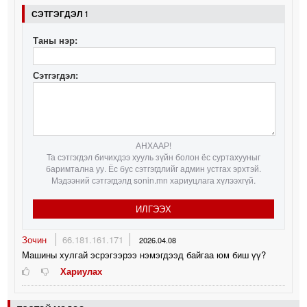
СЭТГЭГДЭЛ
1
Таны нэр:
Сэтгэгдэл:
АНХААР!
Та сэтгэгдэл бичихдээ хууль зүйн болон ёс суртахууныг
баримтална уу. Ёс бус сэтгэгдлийг админ устгах эрхтэй.
Мэдээний сэтгэгдэлд sonin.mn хариуцлага хүлээхгүй.
ИЛГЭЭХ
Зочин
66.181.161.171
2026.04.08
Машины хулгай эсрэгээрээ нэмэгдээд байгаа юм биш үү?
Хариулах