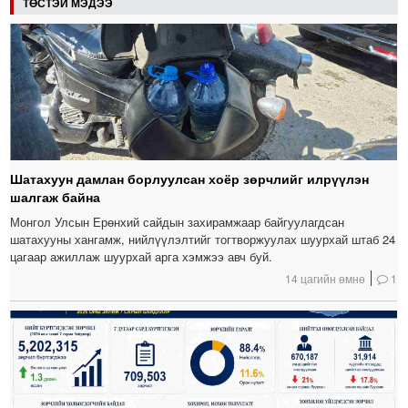
ТӨСТЭЙ МЭДЭЭ
Шатахуун дамлан борлуулсан хоёр зөрчлийг илрүүлэн
шалгаж байна
Монгол Улсын Ерөнхий сайдын захирамжаар байгуулагдсан
шатахууны хангамж, нийлүүлэлтийг тогтворжуулах шуурхай штаб 24
цагаар ажиллаж шуурхай арга хэмжээ авч буй.
14 цагийн өмнө
1