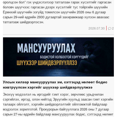
оролцсон бол” гэх үндэслэлээр татгалзан гарах хүсэлтийг гаргасан
боловч шүүгчээс гаргасан дээрх хүсэлтийг тус тойргийн шүүхийн
Ерөнхий шүүгчийн эзгүйд томилсон шүүгчийн 2026 оны 6 дугаар
сарын 29-ний өдрийн 2930 дугаартай захирамжаар хүлээн авахаас
татгалзаж шийдвэрлэсэн.
2026.07.30
2
Улсын хилээр мансууруулах эм, сэтгэцэд нөлөөт бодис
нэвтрүүлсэн хэргийг шүүхээр шийдвэрлүүлжээ
Энэхүү мэдээлэл нь иргэдийг гэмт хэрэг, зөрчлөөс урьдчилан
сэргийлэх, иргэд, олон нийтэд Эрүүгийн хуульд заасан гэмт хэргийн
талаарх ойлголт, хэргийн шийдвэрлэлтийг ойлгомжтой байдлаар
мэдээлэх зорилготой. Прокурорын байгууллага 2026 оны 7 дугаар
сарын 27-ны өдрийн байдлаар мансууруулах бодис, сэтгэцэд нөлөөт