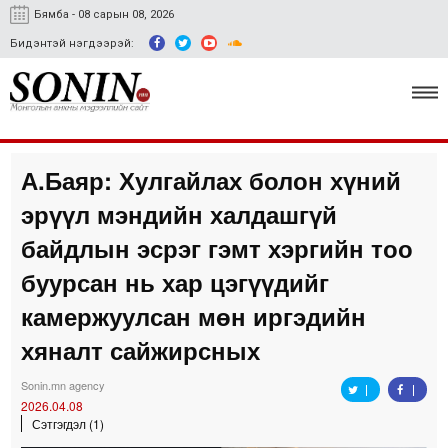
Бямба - 08 сарын 08, 2026
Бидэнтэй нэгдээрэй:
А.Баяр: Хулгайлах болон хүний
Улс төр, эдийн засаг
эрүүл мэндийн халдашгүй
Гэмт хэрэг
байдлын эсрэг гэмт хэргийн тоо
Нийгэм, соёл
буурсан нь хар цэгүүдийг
камержуулсан мөн иргэдийн
Спорт
хяналт сайжирсных
Easy news
Sonin.mn agency
2026.04.08
Сэтгэгдэл (1)