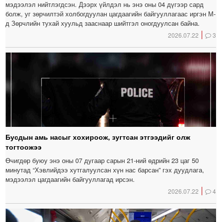
мэдээлэл нийтлэгдсэн. Дээрх үйлдэл нь энэ оны 04 дүгээр сард
болж, уг зөрчилтэй холбогдуулан цагдаагийн байгууллагаас иргэн М-
д Зөрчлийн тухай хуульд зааснаар шийтгэл оногдуулсан байна.
2026.07.22
3
Бусдын амь насыг хохироож, зугтсан этгээдийг олж
тогтоожээ
Өчигдөр буюу энэ оны 07 дугаар сарын 21-ний өдрийн 23 цаг 50
минутад “Хэвлийдээ хутгалуулсан хүн нас барсан” гэх дуудлага,
мэдээлэл цагдаагийн байгууллагад ирсэн.
2026.07.22
4