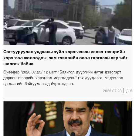
Согтууруулах ундааны зүйл хэрэглэсэн үедээ тээврийн
хэрэгсэл жолоодож, зам тээврийн осол гаргасан хэргийг
шалгаж байна
Өнөөдөр /2026.07.23/ 12 цагт "Баянгол дүүргийн нутаг дэвсгэрт
дөрвөн тээврийн хэрэгсэл мөргөлдсөн" гэх дуудлага, мэдээлэл
цагдаагийн байгууллагад бүртгэгдсэн.
2026.07.23
5