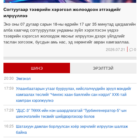
Согтуугаар тээврийн хэрэгсэл жолоодсон этгээдийг
илрүүллээ
Энэ оны 07 дугаар сарын 18-ны өдрийн 17 цаг 35 минутад цагдаагийн
алба хаагчид согтууруулах ундааны зүйл хэрэглэсэн үедээ
тээврийн хэрэгсэл жолоодож явсныг илрүүлэн дээрх үйлдлийг
таслан зогсоож, бусдын амь нас, эд хөрөнгийг авран хамгааллаа.
2026.07.21
0
ШИНЭ
ЭРЭЛТТЭЙ
20:30
Эмгэнэл
17:59
Улаанбаатарын утааг бууруулах, нийслэлчүүдийн эрүүл мэндийг
хамгаалах төслийг “Чингис хаан баялгийн сан нэгдэл” ХХК-тай
хамтран хэрэгжүүлнэ
17:28
"ДЦС-3” ТӨХК-ийн нэн шаардлагатай “Турбингенератор-5”-ын
шинэчлэлийн төсвийг шийдвэрлэхээр болов
16:25
Шатахуун дамлан борлуулсан хоёр зөрчлийг илрүүлэн шалгаж
байна