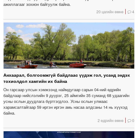
ажиллагааг зохион байгуулж байна.
20 цагийн өмнө
4
Анхаарал, болгоомжгүй байдлаас үүдэж гол, усанд эндэх
тохиолдол хамгийн их байна
Он гарсаар улсын хэмжээнд наймдугаар сарын 04-ний өдрийн
байдлаар нийслэлийн 9 дүүрэг, 25 аймгийн 35 суманд 68 удаагийн
усны ослын дуудлага бүртгэгдлээ. Усны ослын улмаас
харамсалтайгаар 59 иргэн иргэн амь насаа алдсаны 14 нь хүүхэд
байна.
2 өдрийн өмнө
0