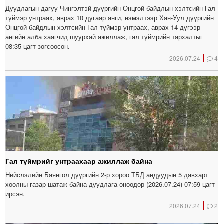
Дуудлагын дагуу Чингэлтэй дүүргийн Онцгой байдлын хэлтсийн Гал
түймэр унтраах, аврах 10 дугаар анги, нэмэлтээр Хан-Уул дүүргийн
Онцгой байдлын хэлтсийн Гал түймэр унтраах, аврах 14 дүгээр
ангийн алба хаагчид шуурхай ажиллаж, гал түймрийн тархалтыг
08:35 цагт зогсоосон.
2026.07.24
4
Гал түймрийг унтраахаар ажиллаж байна
Нийслэлийн Баянгол дүүргийн 2-р хороо ТБД андуудын 5 давхарт
хоолны газар шатаж байна дуудлага өнөөдөр (2026.07.24) 07:59 цагт
ирсэн.
2026.07.24
2