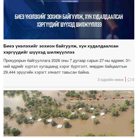
Биеэ үнэлэхийг зохион байгуулж, хүн худалдаалсан
хэргүүдийг шүүхэд шилжүүллээ
Прокурорын байгууллага 2026 оны 7 дугаар сарын 27-ны өдрөөс 31-
ний өдрийг хүртэл хугацаанд хэрэг бүртгэлт, мөрдөн байцаалтын
29,444 эрүүгийн хэрэгт хяналт тавьсан байна.
3 өдрийн өмнө
0