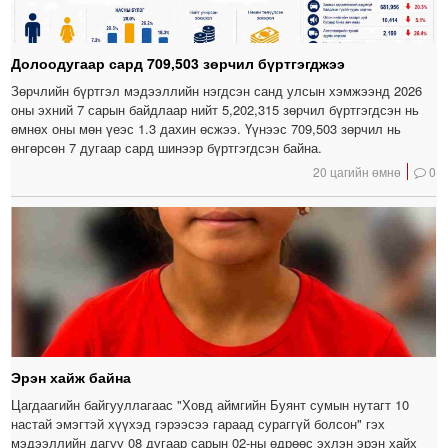
Долоодугаар сард 709,503 зөрчил бүртгэгджээ
Зөрчлийн бүртгэл мэдээллийн нэгдсэн санд улсын хэмжээнд 2026
оны эхний 7 сарын байдлаар нийт 5,202,315 зөрчил бүртгэгдсэн нь
өмнөх оны мөн үеэс 1.3 дахин өсжээ. Үүнээс 709,503 зөрчил нь
өнгөрсөн 7 дугаар сард шинээр бүртгэгдсэн байна.
20 цагийн өмнө
0
Эрэн хайж байна
Цагдаагийн байгууллагаас "Ховд аймгийн Буянт сумын нутагт 10
настай эмэгтэй хүүхэд гэрээсээ гараад сураггүй болсон" гэх
мэдээллийн дагуу 08 дугаар сарын 02-ны өдрөөс эхлэн эрэн хайх