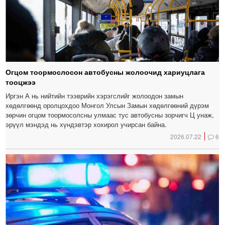
Огцом тоормослосон автобусны жолоочид хариуцлага
тооцжээ
Иргэн А нь нийтийн тээврийн хэрэгслийг жолоодон замын
хөдөлгөөнд оролцохдоо Монгол Улсын Замын хөдөлгөөний дүрэм
зөрчин огцом тоормосолсны улмаас тус автобусны зорчигч Ц унаж,
эрүүл мэндэд нь хүндэвтэр хохирол учирсан байна.
2026.07.22
6