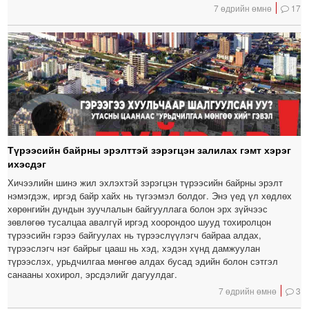
7 өдрийн өмнө
17
Түрээсийн байрны эрэлттэй зэрэгцэн залилах гэмт хэрэг
ихэсдэг
Хичээлийн шинэ жил эхлэхтэй зэрэгцэн түрээсийн байрны эрэлт
нэмэгдэж, иргэд байр хайх нь түгээмэл болдог. Энэ үед үл хөдлөх
хөрөнгийн дундын зуучлалын байгууллага болон эрх зүйчээс
зөвлөгөө тусалцаа авалгүй иргэд хоорондоо шууд тохиролцон
түрээсийн гэрээ байгуулах нь түрээслүүлэгч байраа алдах,
түрээслэгч нэг байрыг цааш нь хэд, хэдэн хүнд дамжуулан
түрээслэх, урьдчилгаа мөнгөө алдах бусад эдийн болон сэтгэл
санааны хохирол, эрсдэлийг дагуулдаг.
7 өдрийн өмнө
3