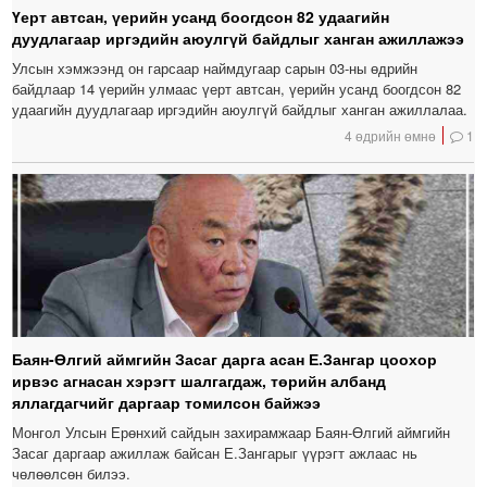
Үерт автсан, үерийн усанд боогдсон 82 удаагийн
дуудлагаар иргэдийн аюулгүй байдлыг ханган ажиллажээ
Улсын хэмжээнд он гарсаар наймдугаар сарын 03-ны өдрийн
байдлаар 14 үерийн улмаас үерт автсан, үерийн усанд боогдсон 82
удаагийн дуудлагаар иргэдийн аюулгүй байдлыг ханган ажиллалаа.
4 өдрийн өмнө
1
Баян-Өлгий аймгийн Засаг дарга асан Е.Зангар цоохор
ирвэс агнасан хэрэгт шалгагдаж, төрийн албанд
яллагдагчийг даргаар томилсон байжээ
Монгол Улсын Ерөнхий сайдын захирамжаар Баян-Өлгий аймгийн
Засаг даргаар ажиллаж байсан Е.Зангарыг үүрэгт ажлаас нь
чөлөөлсөн билээ.