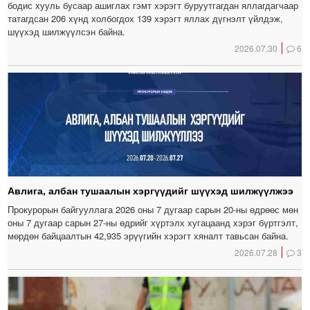
бодис хууль бусаар ашиглах гэмт хэрэгт буруутгагдан яллагдагчаар
татагдсан 206 хүнд холбогдох 139 хэрэгт яллах дүгнэлт үйлдэж,
шүүхэд шилжүүлсэн байна.
2026.07.30
6
Авлига, албан тушаалын хэргүүдийг шүүхэд шилжүүлжээ
Прокурорын байгууллага 2026 оны 7 дугаар сарын 20-ны өдрөөс мөн
оны 7 дугаар сарын 27-ны өдрийг хүртэлх хугацаанд хэрэг бүртгэлт,
мөрдөн байцаалтын 42,935 эрүүгийн хэрэгт хяналт тавьсан байна.
2026.07.28
3