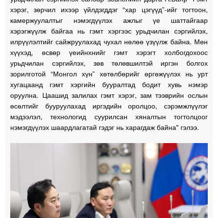
хэрэг, зөрчил ихээр үйлдэгддэг “хар цэгүүд”-ийг тогтоон,
камержуулалтыг нэмэгдүүлэх ажлыг үе шаттайгаар
хэрэгжүүлж байгаа нь гэмт хэргээс урьдчилан сэргийлэх,
илрүүлэлтийг сайжруулахад чухал нөлөө үзүүлж байна. Мөн
хүүхэд, өсвөр үеийнхнийг гэмт хэрэгт холбогдохоос
урьдчилан сэргийлэх, зөв төлөвшилтэй иргэн болгох
зорилготой “Монгол хүн” хөтөлбөрийг өргөжүүлэх нь урт
хугацаанд гэмт хэргийн бууралтад бодит хувь нэмэр
оруулна. Цаашид залилах гэмт хэрэг, зам тээврийн ослын
өсөлтийг бууруулахад иргэдийн оролцоо, сэрэмжлүүлэг
мэдээлэл, технологид суурилсан хяналтын тогтолцоог
нэмэгдүүлэх шаардлагатай гэдэг нь харагдаж байна" гэлээ.