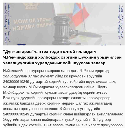
"Дүнжингарав"-ын гэх тодотголтой яллагдагч
Ч.Ренчиндоржид холбогдох хэргийн шүүхийн урьдчилсан
хэлэлцүүлгийн хуралдааныг хойшлуулсан талаар
Нийслэлийн прокурорын газраас яллагдагч Ч.Ренчиндоржид
холбогдуулан яллах дүгнэлт үйлдэж ирүүлсэн эрүүгийн
2403000610249 дугаартай хэргийг тус тойргийн шүүх хүлээн авч,
улмаар шүүгч М.Очбадрахад хуваарилагдсан байна. Шүүгч
М.Очбадрах нь хэргийг хүлээн авсан даруйд өөрийн зүгээс
Баянзүрх дүүргийн прокурорын газарт хяналтын прокуророор
ажиллаж байхдаа дээрх хэргийн мөрдөн шалгах ажиллагаанд
хяналтын прокуророор оролцож байсан тул уг эрүүгийн
2403000610249 дугаартай хэргийг хянан шийдвэрлэх ажиллагаанаас
Эрүүгийн хэрэг хянан шийдвэрлэх тухай хуулийн 10.1 дүгээр
зүйлийн 1 дэх хэсгийн 1.3-т заасан “өмнө нь энэ хэрэгт прокуророор