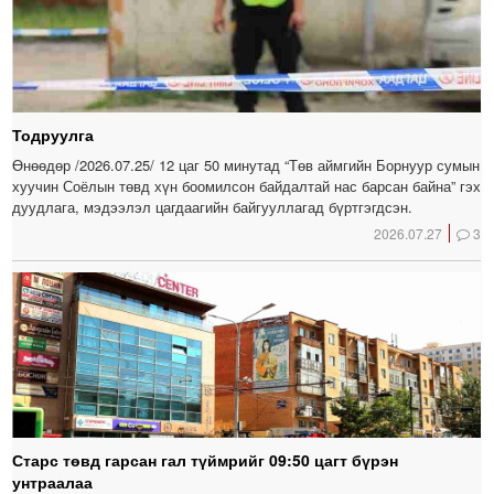
Тодруулга
Өнөөдөр /2026.07.25/ 12 цаг 50 минутад “Төв аймгийн Борнуур сумын
хуучин Соёлын төвд хүн боомилсон байдалтай нас барсан байна” гэх
дуудлага, мэдээлэл цагдаагийн байгууллагад бүртгэгдсэн.
2026.07.27
3
Старс төвд гарсан гал түймрийг 09:50 цагт бүрэн
унтраалаа