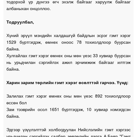
тодорхой үр дүнгээ өгч эхэлж байгааг харуулж байгааг
албаныхан онцоллоо.
Тодруулбал,
Хүний эрүүл мэндийн халдашгүй байдлын эсрэг гэмт хэрэг
1529 бүртгэгдэж, өмнөх оноос 78 тохиолдлоор буурсан
байна.
Хулгайлах гэмт хэрэг өмнөх оны мөн үеэс 33 хувиар буурсан
нь урьдчилан сэргийлэх ажил эрчимжиж байгааг илтгэж
байна.
Харин зарим төрлийн гэмт хэрэг өсөлттэй гарчээ. Үүнд:
Залилах гэмт хэрэг өмнөх оны мөн үеэс 892 тохиолдлоор
өссөн бол
Зам тээврийн осол 1651 бүртгэгдэж, 10 хувиар нэмэгдсэн
байна.
Эдгээр үзүүлэлттэй холбогдуулан Нийслэлийн гэмт хэргээс
урьдчилан сэргийлэх салбар зөвлөлийн дарга А.Баяр "Гэмт