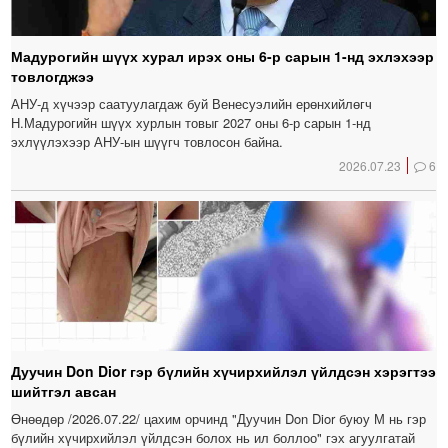
Мадурогийн шүүх хурал ирэх оны 6-р сарын 1-нд эхлэхээр
товлогджээ
АНУ-д хүчээр саатуулагдаж буй Венесуэлийн ерөнхийлөгч
Н.Мадурогийн шүүх хурлын товыг 2027 оны 6-р сарын 1-нд
эхлүүлэхээр АНУ-ын шүүгч товлосон байна.
2026.07.23
6
Дуучин Don Dior гэр бүлийн хүчирхийлэл үйлдсэн хэрэгтээ
шийтгэл авсан
Өнөөдөр /2026.07.22/ цахим орчинд "Дуучин Don Dior буюу М нь гэр
бүлийн хүчирхийлэл үйлдсэн болох нь ил боллоо" гэх агуулгатай