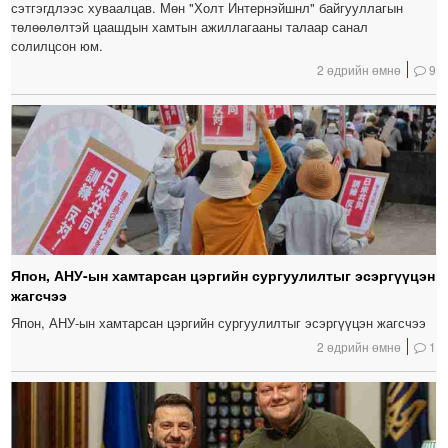
сэтгэгдлээс хуваалцав. Мөн "Холт Интернэйшнл" байгууллагын
төлөөлөлтэй цаашдын хамтын ажиллагааны талаар санал
солилцсон юм.
2 өдрийн өмнө
9
Япон, АНУ-ын хамтарсан цэргийн сургуулилтыг эсэргүүцэн
жагсчээ
Япон, АНУ-ын хамтарсан цэргийн сургуулилтыг эсэргүүцэн жагсчээ
2 өдрийн өмнө
1