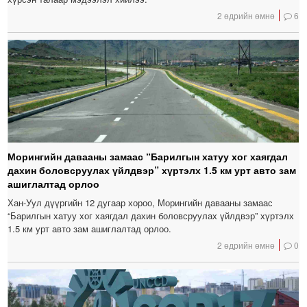
2 өдрийн өмнө
6
Морингийн давааны замаас “Барилгын хатуу хог хаягдал
дахин боловсруулах үйлдвэр” хүртэлх 1.5 км урт авто зам
ашиглалтад орлоо
Хан-Уул дүүргийн 12 дугаар хороо, Морингийн давааны замаас
“Барилгын хатуу хог хаягдал дахин боловсруулах үйлдвэр” хүртэлх
1.5 км урт авто зам ашиглалтад орлоо.
2 өдрийн өмнө
0