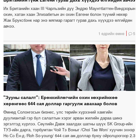
Их Британийн хаан III Чарльзийн дүү Эндрю Маунтбаттен-Виндзорын
охин, хатан хаан Элизабетын ач охин Евгени болон түүний нөхөр
Жак Бруксбэнк нар энэ мягмар гарагт гурав дахь хүүхдээ өлгийдөн
авчээ.
1 өдрийн өмнө
5
"Зууны салалт": Ерөнхийлөгчийн охин нөхрийнхөө
хөрөнгөөс 644 сая доллар гаргуулж авахаар болов
Өмнөд Солонгосын бизнес, улс төрийн хүрээний хамгийн
дуулиантай гэр бүл салалтын хэрэг арван жилийн дараа шинэ
эргэлтэд хүрлээ. Сөүлийн Давж заалдах шатны шүүх SK Group-ийн
ТУЗ-ийн дарга, тэрбумтан Чой Тэ Воныг /Choi Tae Won/ хуучин эхнэр
Но Со Ён-д /Roh So-young/ 644 сая ам.доллар буюу ойролцоогоор 2.3