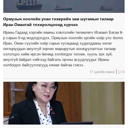
Ормузын хоолойн усан тээврийн зам шугамын талаар
Иран Омантай тохиролцоонд хүрчээ
Ираны Гадаад хэргийн яамны хэвлэлийн төлөөлөгч Исмаил Багаи 8-
р сарын 5-нд мэдэгдэхдээ, Ормузын хоолойн эргийн хоёр улс болох
Иран, Оман сүүлийн хоёр сарын хугацаанд худалдааны хөлөг
онгоцнуудын аюулгүй зорчих маршрутын зохицуулалтын талаар
хэлэлцээ хийж ирсэн бөгөөд холбогдох техник, хууль эрх зүй,
аюулгүй байдал хийгээд байгаль орчны асуудлуудыг Ираны
холбогдох байгууллагууд хянаж байгаа гэжээ.
17 цагийн өмнө
0