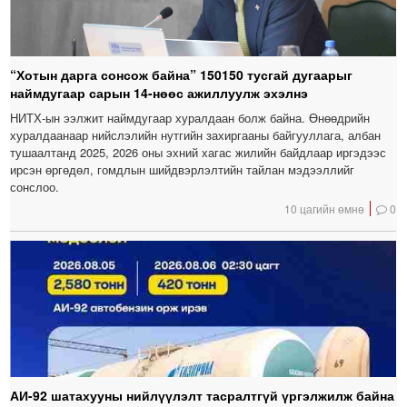
“Хотын дарга сонсож байна” 150150 тусгай дугаарыг
наймдугаар сарын 14-нөөс ажиллуулж эхэлнэ
НИТХ-ын ээлжит наймдугаар хуралдаан болж байна. Өнөөдрийн
хуралдаанаар нийслэлийн нутгийн захиргааны байгууллага, албан
тушаалтанд 2025, 2026 оны эхний хагас жилийн байдлаар иргэдээс
ирсэн өргөдөл, гомдлын шийдвэрлэлтийн тайлан мэдээллийг
сонслоо.
10 цагийн өмнө
0
АИ-92 шатахууны нийлүүлэлт тасралтгүй үргэлжилж байна