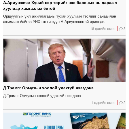
А.Ариунзаяа: Хүний нэр төрийг нас барсных нь дараа ч
хуулиар хамгаалах ёстой
Оршуулгын үйл ажиллагааны тухай хуулийн төслийг санаачлан
ажиллаж байгаа УИХ-ын гишүүн А.Ариунзаяатай ярилцав.
18 цагийн өмнө
8
Д.Трамп: Ормузын хоолой удахгүй нээгдэнэ
Д.Трамп: Ормузын хоолой удахгүй нээгдэнэ
1 өдрийн өмнө
2