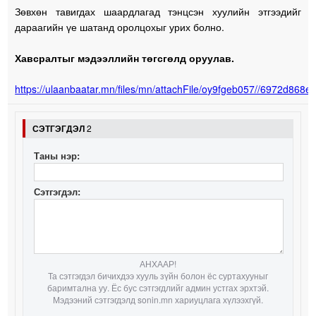
Зөвхөн тавигдах шаардлагад тэнцсэн хуулийн этгээдийг
дараагийн үе шатанд оролцохыг урих болно.
Хавсралтыг мэдээллийн төгсгөлд оруулав.
https://ulaanbaatar.mn/files/mn/attachFile/oy9fgeb057//6972d868
СЭТГЭГДЭЛ
2
Таны нэр:
Сэтгэгдэл:
АНХААР!
Та сэтгэгдэл бичихдээ хууль зүйн болон ёс суртахууныг
баримтална уу. Ёс бус сэтгэгдлийг админ устгах эрхтэй.
Мэдээний сэтгэгдэлд sonin.mn хариуцлага хүлээхгүй.