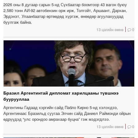
2026 оны 8 дугаар сарын 5-нд Сүхбаатар боомтоор 43 вагон буюу
2,580 тонн АИ-92 автобензин орж ирж, Толгойт, Аршаант, Дархан,
Эрдэнэт, Улаанбаатар өртөөдөд хүргэж, өнөөдөр агуулахуудад
буулгаж байна.
13 цагийн өмнө
0
Бразил Аргентинтай дипломат харилцааны түвшнээ
буурууллаа
Аргентины Гадаад хэргийн сайд Пабло Кирно 5-нд хэлэхдээ,
Аргентинаас Бразильд суугаа Элчин сайд Даниел Раймонди ойрын
өдрүүдэд “улс орондоо амрахаар буцна” гэж мэдэгдлээ.
13 цагийн өмнө
0