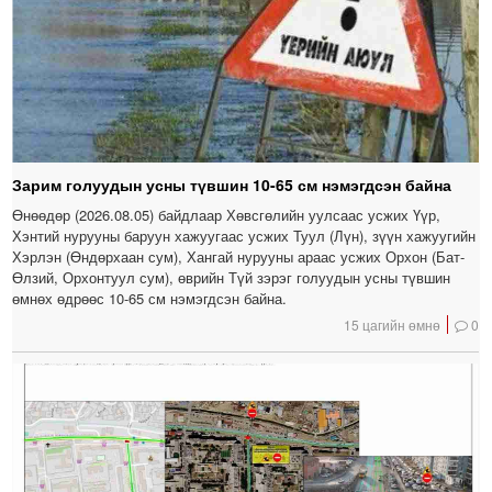
Зарим голуудын усны түвшин 10-65 см нэмэгдсэн байна
Өнөөдөр (2026.08.05) байдлаар Хөвсгөлийн уулсаас усжих Үүр,
Хэнтий нурууны баруун хажуугаас усжих Туул (Лүн), зүүн хажуугийн
Хэрлэн (Өндөрхаан сум), Хангай нурууны араас усжих Орхон (Бат-
Өлзий, Орхонтуул сум), өврийн Түй зэрэг голуудын усны түвшин
өмнөх өдрөөс 10-65 см нэмэгдсэн байна.
15 цагийн өмнө
0