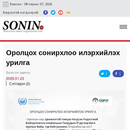
Баасан - 08 сарын 07, 2026
Бидэнтэй нэгдээрэй:
Оролцох сонирхлоо илэрхийлэх
Улс төр, эдийн засаг
урилга
Гэмт хэрэг
Sonin.mn agency
Нийгэм, соёл
2026.01.23
Сэтгэгдэл (2)
Спорт
Easy news