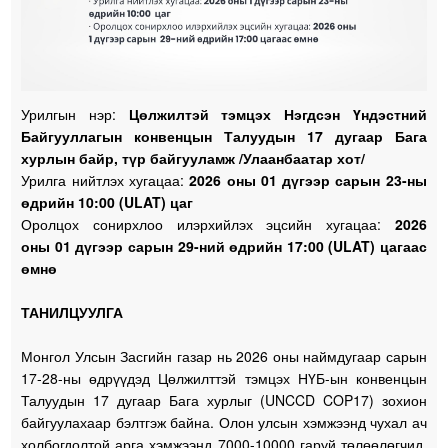
Урилгын нэр:
Цөлжилтэй тэмцэх Нэгдсэн Үндэстний
Байгууллагын конвенцын Талуудын 17 дугаар Бага
хурлын байр, түр байгууламж /Улаанбаатар хот/
Урилга нийтлэх хугацаа:
2026 оны 01 дүгээр сарын 23-ны
өдрийн 10:00 (ULAT) цаг
Оролцох сонирхлоо илэрхийлэх эцсийн хугацаа:
2026
оны 01 дүгээр сарын 29-ний өдрийн 17:00 (ULAT) цагаас
өмнө
ТАНИЛЦУУЛГА
Монгол Улсын Засгийн газар нь 2026 оны наймдугаар сарын
17-28-ны өдрүүдэд Цөлжилттэй тэмцэх НҮБ-ын конвенцын
Талуудын 17 дугаар Бага хурлыг (UNCCD COP17) зохион
байгуулахаар бэлтгэж байна. Олон улсын хэмжээнд чухал ач
холбогдолтой арга хэмжээнд 7000-10000 гаруй төлөөлөгчид,