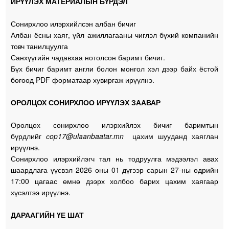
ИРҮҮЛЭХ МАТЕРИАЛЫН БҮРДЭЛ
Сонирхлоо илэрхийлсэн албан бичиг
Албан ёсны хаяг, үйл ажиллагааны чиглэл бүхий компанийн
товч танилцуулга
Санхүүгийн чадавхаа нотолсон баримт бичиг.
Бүх бичиг баримт англи болон монгол хэл дээр байх ёстой
бөгөөд PDF форматаар хувиргаж ирүүлнэ.
ОРОЛЦОХ СОНИРХЛОО ИРҮҮЛЭХ ЗААВАР
Оролцох сонирхлоо илэрхийлэх бичиг баримтын
бүрдлийг
сop17@ulaanbaatar.mn
цахим шууданд хаяглан
ирүүлнэ.
Сонирхлоо илэрхийлэгч тал нь тодруулга мэдээлэл авах
шаардлага үүсвэл 2026 оны 01 дүгээр сарын 27-ны өдрийн
17:00 цагаас өмнө дээрх холбоо барих цахим хаягаар
хүсэлтээ ирүүлнэ.
ДАРААГИЙН ҮЕ ШАТ