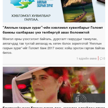
“Аяллын газрын зураг”-ийн хэвлэмэл хувилбарыг Голомт
банкны салбараас үнэ төлбөргүй авах боломжтой
Монгол орны үзэсгэлэнт байгаль, дурсгалт газруудыг таниулах,
аялагчдад тав тухтай аялахад нь хөтөч болох зорилготой “Аяллын
газрын зураг”-ийг Голомт банк 2017 оноос хойш эрхлэн гаргаж байгаа
билээ.
1 өдрийн өмнө
0
Британийн гүнж Евгени гурав дахь хүүхдээ өлгийдөн авчээ