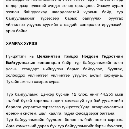
өндөр дээд түвшний хүндэт зочид оролцоно. Энэхүү хурал
зохион байгуулахад шаардлагатай хурлын байр, түр
байгууламжийг түрээсээр барьж байгуулах, буулгах
үйлчилгээ үзүүлэх хуулийн этгээдийг сонирхлоо ирүүлэхийг
урьж байна.
ХАМРАХ ХҮРЭЭ
Гүйцэтгэгч нь
Цөлжилтэй тэмцэх Нэгдсэн Үндэстний
Байгууллагын конвенцын
байр, түр байгууламжийг олон
улсын стандарт нийцүүлэн барьж байгуулах, буулгах,
холбогдох үйлчилгээг үйлчилгээ үзүүлэх ажлыг хариуцна.
Тухайн ажлын хамрах хүрээ:
Түр байгууламж: Цэнхэр бүсийн 12 блок, нийт 44,255 м.кв
талбай бүхий харилцан адил хэмжээгүй түр байгууламжийн
барилга угсралтыг түрээсээр гүйцэтгэх;Үүнд: агааржуулалтын
ерөнхий систем, шал, хаалга, гадна фасад зэрэг багтана.
Түр байгууламжийн буулгалт болон талбайг нөхөн сэргээх:
Арга хэмжээний дараа бүх түр байгууламжийг бүрэн буулгаж,