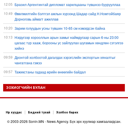
12:05
Бразил Аргентинтай дипломат харилцааны түвшнээ буурууллаа
10:49
Өвөлжилтийн бэлтгэл ажлын хүрээнд Шадар сайд Н.Номтойбаяр
Дорноговь аймагт ажиллав
10:20
Зарим голуудын усны түвшин 10-65 см нэмэгдсэн байна
10:13
Нэгдүгээр хорооллын арын замыг наймдугаар сарын 6-ны 23:00
цагаас түр хааж, борооны ус зайлуулах шугамын хөндлөн сэтэлгээ
хийнэ
09:59
Дронтой холбоотой дагалдах хэрэгслийн экспортын хяналтыг
чангатгана гэжээ
09:57
Тажикстаны гадаад өрийн өнөөгийн байдал
09:50
БНХАУ АНУ-ын эсрэг авах арга хэмжээний жагсаалтаа гаргажээ
ЗОХИОГЧИЙН БУЛАН
09:22
Үндсэн хууль зөрчсөн Х.Булгантуяа, үндэсний эв нэгдэлд
харшилсан М.Нарантуяа-Нара нарт хэзээ хариуцлага тооцох вэ?
08:35
Ормузын хоолойн усан тээврийн зам шугамын талаар Иран
Омантай тохиролцоонд хүрчээ
Нүүр хуудас
Бидний тухай
Холбоо барих
08:26
Оюу толгойгоос “Рио Тинто” ашиг хүртэж эхэлсэн ч Монгол Улс өр
© 2003-2026 Sonin.MN - News Agency. Бүх эрх хуулиар хамгаалагдсан.
төлсөөр байна