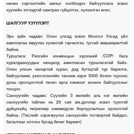
нөхөн сэргээлтийн ажлыг холбогдох байгууллага эсвэл
хуулийн этгээдтэй хамтран гүйцэтгэх, хүлээлгэн өгөх;
ШАЛГУУР ҮЗҮҮЛЭЛТ
Эрх зүйн чадавх: Олон улсад эсвэл Монгол Улсад үйл
ажиллагаа явуулах хүчинтэй гэрчилгээ, тусгай зөвшөөрөлтэй
байна.
Туршлага: Риогийн конвенцын хүрээний /COP/ бага
хуралдаануудын нөхцөлд ажилласан туршлагатай байх.
Олон улсын чанартай хурал, дэд бүтэцтэй түр барилга,
байгууламж, үзэсгэлэнгийн танхим зэрэг 3000 болон түүнээс
дээш оролцогчтой төсөл арга хэмжээг зохион байгуулсныг
тооцно.
Санхүүгийн чадавх: Сүүлийн 3 жилийн аль нэг жилийн
санхүүгийн тайлан нь 20 сая ам.доллар эсвэл түүнтэй
дүйцэхүйц төгрөгөөр хэмжигдсэн борлуулалтын орлоготой
байна. (Төслийг хэрэгжүүлэх санхүүгийн тогтвортой байдал,
баталгааг нотлох бусад бичиг баримт)