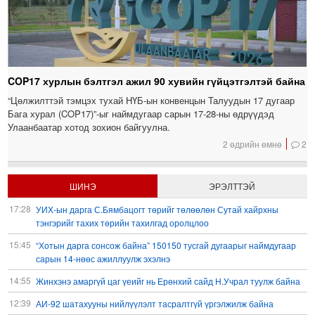
COP17 хурлын бэлтгэл ажил 90 хувийн гүйцэтгэлтэй байна
“Цөлжилттэй тэмцэх тухай НҮБ-ын конвенцын Талуудын 17 дугаар
Бага хурал (COP17)”-ыг наймдугаар сарын 17-28-ны өдрүүдэд
Улаанбаатар хотод зохион байгуулна.
2 өдрийн өмнө
2
ШИНЭ
ЭРЭЛТТЭЙ
17:28
УИХ-ын дарга С.Бямбацогт төрийг төлөөлөн Сутай хайрхны
тэнгэрийг тахих төрийн тахилгад оролцлоо
15:45
“Хотын дарга сонсож байна” 150150 тусгай дугаарыг наймдугаар
сарын 14-нөөс ажиллуулж эхэлнэ
14:55
Жинхэнэ амаргүй цаг үеийг нь Ерөнхий сайд Н.Учрал туулж байна
12:39
АИ-92 шатахууны нийлүүлэлт тасралтгүй үргэлжилж байна