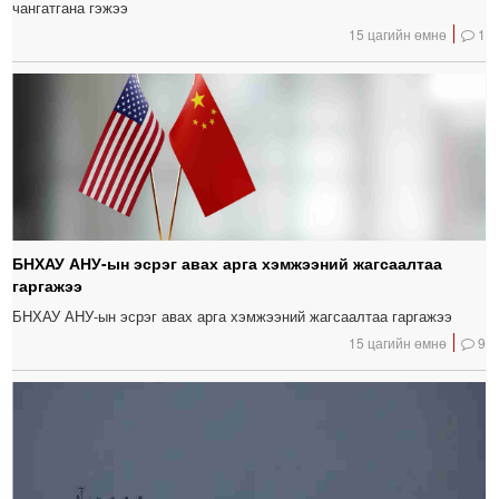
чангатгана гэжээ
15 цагийн өмнө
1
БНХАУ АНУ-ын эсрэг авах арга хэмжээний жагсаалтаа
гаргажээ
БНХАУ АНУ-ын эсрэг авах арга хэмжээний жагсаалтаа гаргажээ
15 цагийн өмнө
9