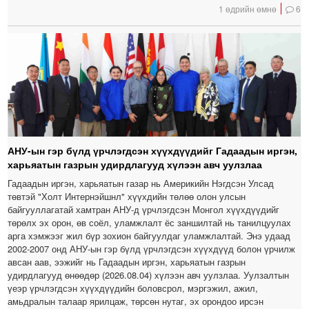
1 өдрийн өмнө
6
АНУ-ын гэр бүлд үрчлэгдсэн хүүхдүүдийг Гадаадын иргэн,
харьяатын газрын удирдлагууд хүлээн авч уулзлаа
Гадаадын иргэн, харьяатын газар нь Америкийн Нэгдсэн Улсад
төвтэй "Холт Интернэйшнл" хүүхдийн төлөө олон улсын
байгууллагатай хамтран АНУ-д үрчлэгдсэн Монгол хүүхдүүдийг
төрөлх эх орон, өв соёл, уламжлалт ёс заншилтай нь танилцуулах
арга хэмжээг жил бүр зохион байгуулдаг уламжлалтай. Энэ удаад
2002-2007 онд АНУ-ын гэр бүлд үрчлэгдсэн хүүхдүүд болон үрчилж
авсан аав, ээжийг нь Гадаадын иргэн, харьяатын газрын
удирдлагууд өнөөдөр (2026.08.04) хүлээн авч уулзлаа. Уулзалтын
үеэр үрчлэгдсэн хүүхдүүдийн боловсрол, мэргэжил, ажил,
амьдралын талаар ярилцаж, төрсөн нутаг, эх орондоо ирсэн