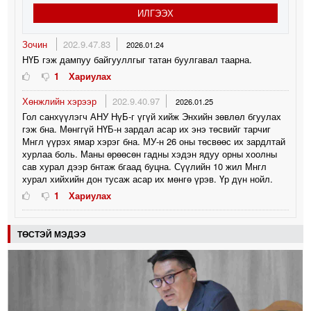
ИЛГЭЭХ
Зочин
202.9.47.83
2026.01.24
НҮБ гэж дампуу байгууллгыг татан буулгавал таарна.
1
Хариулах
Хөнжлийн хэрээр
202.9.40.97
2026.01.25
Гол санхүүлэгч АНУ НүБ-г үгүй хийж Энхийн зөвлөл бгуулах
гэж бна. Мөнггүй НҮБ-н зардал асар их энэ төсвийг тарчиг
Мнгл үүрэх ямар хэрэг бна. МУ-н 26 оны төсвөөс их зардлтай
хурлаа боль. Маны өрөөсөн гадны хэдэн ядуу орны хоолны
сав хурал дээр бнтаж бгаад буцна. Сүүлийн 10 жил Мнгл
хурал хийхийн дон тусаж асар их мөнгө үрэв. Үр дүн нойл.
1
Хариулах
ТӨСТЭЙ МЭДЭЭ