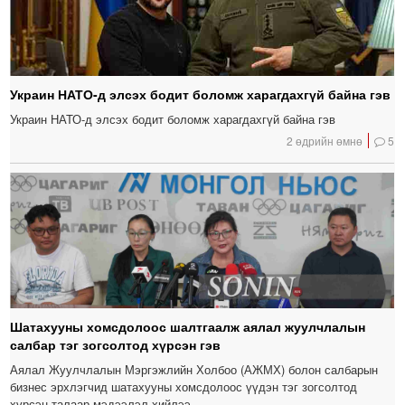
Украин НАТО-д элсэх бодит боломж харагдахгүй байна гэв
Украин НАТО-д элсэх бодит боломж харагдахгүй байна гэв
2 өдрийн өмнө
5
Шатахууны хомсдолоос шалтгаалж аялал жуулчлалын
салбар тэг зогсолтод хүрсэн гэв
Аялал Жуулчлалын Мэргэжлийн Холбоо (АЖМХ) болон салбарын
бизнес эрхлэгчид шатахууны хомсдолоос үүдэн тэг зогсолтод
хүрсэн талаар мэдээлэл хийлээ.