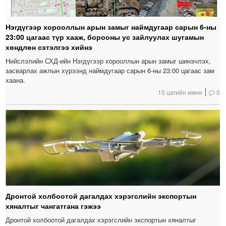
Нэгдүгээр хорооллын арын замыг наймдугаар сарын 6-ны
23:00 цагаас түр хааж, борооны ус зайлуулах шугамын
хөндлөн сэтэлгээ хийнэ
Нийслэлийн СХД-ийн Нэгдүгээр хорооллын арын замыг шинэчлэх,
засварлах ажлын хүрээнд наймдугаар сарын 6-ны 23:00 цагаас зам
хаана.
15 цагийн өмнө
0
Дронтой холбоотой дагалдах хэрэгслийн экспортын
хяналтыг чангатгана гэжээ
Дронтой холбоотой дагалдах хэрэгслийн экспортын хяналтыг