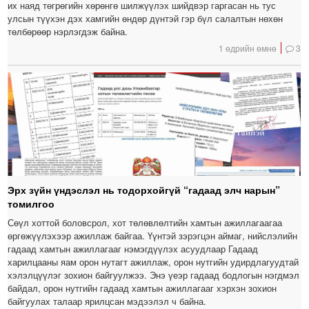
их наяд төгрөгийн хөрөнгө шилжүүлэх шийдвэр гаргасан нь тус
улсын түүхэн дэх хамгийн өндөр дүнтэй гэр бүл салалтын нөхөн
төлбөрөөр нэрлэгдэж байна.
1 өдрийн өмнө
3
Эрх зүйн үндэслэл нь тодорхойгүй “гадаад элч нарын”
томилгоо
Сөүл хоттой боловсрол, хот төлөвлөлтийн хамтын ажиллагаагаа
өргөжүүлэхээр ажиллаж байгаа. Үүнтэй зэрэгцэн аймаг, нийслэлийн
гадаад хамтын ажиллагааг нэмэгдүүлэх асуудлаар Гадаад
харилцааны яам орон нутагт ажиллаж, орон нутгийн удирдлагуудтай
хэлэлцүүлэг зохион байгуулжээ. Энэ үеэр гадаад бодлогын нэгдмэл
байдал, орон нутгийн гадаад хамтын ажиллагааг хэрхэн зохион
байгуулах талаар ярилцсан мэдээлэл ч байна.