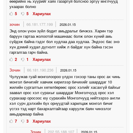
өөөрийнх нь хүүрийг хаях газаргүй болсноо эргүү мнглчууд
ухаарах болно
5
5
Хариулах
зочин
66.181.177.199
2026.01.15
Энд олон үнэн зүйл бодит амьдралыг бичжээ. Харин тэр
баруун гартаа жолоотой машинаас болж олон хүний амь
сүйдэж байна гэдэг бол худлаа даа худлаа. Эндээс бас энэ
хүн дэмий худал дүгнэлт хийж л байдаг хүн байна гэсэн
гаргалгаа гарч байна.
2
1
Хариулах
Зочин
66.181.190.236
2026.01.15
Чулуужав гуай монголоороо үлдэх гэхээр таны орос ах чинь
монгол бичигийг хавчиж кирилээр бичихийг шаарддаг 10
жилийн сургалтын хөтөлбөрөөс орос хэлийг хасахгүй байхыг
заавал орос хэл сурахыг шаарддаг Монголчууд орос хэл
сурахаар оросоос юу сурахийн Монголчууд нийтээрээ англи
хэл сурч дэлхийн бүх орнуудтай харилцаж монгол бичиг
үсгээ тэд нарт бахархалтайгаар харуулж баян чинээлэг
амьдармаар байна
7
3
Хариулах
Зочин
202.55.188.107
2026.01.15