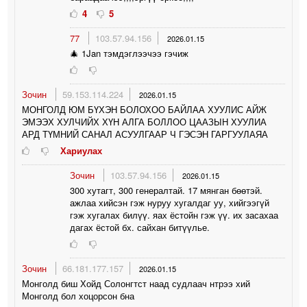
4
5
77
103.57.94.156
2026.01.15
🎄 1Jan тэмдэглээчээ гэчиж
Зочин
59.153.114.224
2026.01.15
МОНГОЛД ЮМ БҮХЭН БОЛОХОО БАЙЛАА ХУУЛИС АЙЖ
ЭМЭЭХ ХУЛЧИЙХ ХҮН АЛГА БОЛЛОО ЦААЗЫН ХУУЛИА
АРД ТҮМНИЙ САНАЛ АСУУЛГААР Ч ГЭСЭН ГАРГУУЛАЯА
Хариулах
Зочин
103.57.94.156
2026.01.15
300 хутагт, 300 генералтай. 17 мянган бөөтэй.
ажлаа хийсэн гэж нуруу хугалдаг уу, хийгээгүй
гэж хугалах билүү. яах ёстойн гэж үү. их засахаа
дагах ёстой бх. сайхан битүүлье.
Зочин
66.181.177.157
2026.01.15
Монголд биш Хойд Солонгтст наад судлаач нтрээ хий
Монголд бол хоцорсон бна