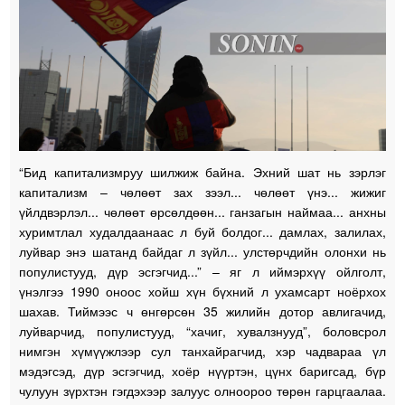
“Бид капитализмруу шилжиж байна. Эхний шат нь зэрлэг
капитализм – чөлөөт зах зээл... чөлөөт үнэ... жижиг
үйлдвэрлэл... чөлөөт өрсөлдөөн... ганзагын наймаа... анхны
хуримтлал худалдаанаас л буй болдог... дамлах, залилах,
луйвар энэ шатанд байдаг л зүйл... улстөрчдийн олонхи нь
популистууд, дүр эсгэгчид...” – яг л иймэрхүү ойлголт,
үнэлгээ 1990 оноос хойш хүн бүхний л ухамсарт ноёрхох
шахав. Тиймээс ч өнгөрсөн 35 жилийн дотор авлигачид,
луйварчид, популистууд, “хачиг, хувалзнууд”, боловсрол
нимгэн хүмүүжлээр сул танхайрагчид, хэр чадвараа үл
мэдэгсэд, дүр эсгэгчид, хоёр нүүртэн, цүнх баригсад, бүр
чулуун зүрхтэн гэгдэхээр залуус олноороо төрөн гарцгаалаа.