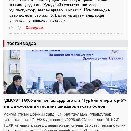
тогтмол үзүүлэлт. Хүмүүсийн ухамсарт аажмаар,
хүчлэхгүйгээр, зөөлөн аргаар шингээх.4. Монголчуудын
цээрлэх ёсыг сэргээх, 5. Байгалиа шүтэж амьдардаг
уламжлалыг шинэчлэн сэргээх.
Хариулах
ТӨСТЭЙ МЭДЭЭ
"ДЦС-3” ТӨХК-ийн нэн шаардлагатай “Турбингенератор-5”-
ын шинэчлэлийн төсвийг шийдвэрлэхээр болов
Монгол Улсын Ерөнхий сайд Н.Учрал “Дулааны гуравдугаар
цахилгаан станц” ТӨХК-д өнөөдөр /2026.08.07/ ажиллав. “ДЦС-3”
ТӨХК нь нийслэлийн дулааны эрчим хүчний 32 хувь, төвийн бүсийн
цахилгаан эрчим хүчний хэрэглээний 10 хувийг хангадаг,