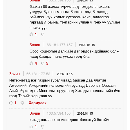
2026.01.15
баахан 80 жилээ түрүүлээд тэмдэглэчихсэн.
урдууд бүхнээ монгол болгох гээд бэлдээд
байнлээ. бүх хольж хутгасан клип, видеогоо…
гаргаад л байна. тэнгэрийн улиан ч гэнэ үү уулиан
ч гэнэ үү.
1
Зочин
66.181.177.157
2026.01.15
Орос хошногын дэлхийн дэг эвдсэн дхйнаас болж
наад баыдал чинь үүсэх гээд бна
4
5
Зочин
66.181.177.53
2026.01.15
Интернетэд нэг газрын зураг чваад байсан даа ялатин
Америкийг Америкийн нөлөөллийн өүс гэд Европыг Оросын
Азийг бүхэлд гь Монголыг оруулаад Хятадын нөлөөллийн бүс
гээд Тэрийг харцгаав уу
1
Хариулах
Зочин
103.57.94.156
2026.01.15
хятад цагаан хэрэмээ давж болохгүй ёстойм.
1