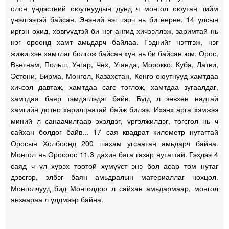
олон үндэстний оюутнуудын дунд ч монгол оюутан тийм
үнэлгээтэй байсан. Энэний нэг гэрч нь би өөрөө. 14 улсын
иргэн охид, хөвгүүдтэй би нэг ангид хичээллэж, заримтай нь
нэг өрөөнд хамт амьдарч байлаа. Тэднийг нэгтгэж, нэг
жижигхэн хамтлаг болгож байсан хүн нь би байсан юм. Орос,
Вьетнам, Польш, Унгар, Чех, Уганда, Морокко, Куба, Латви,
Эстони, Бирма, Монгол, Казахстан, Конго оюутнууд хамтдаа
хичээл давтаж, хамтдаа сагс тоглож, хамтдаа зугаалдаг,
хамтдаа баяр тэмдэглэдэг байв. Бүгд л зөвхөн надтай
хамгийн дотно харилцаатай байж билээ. Ихэнх арга хэмжээ
миний л санаачилгаар эхэлдэг, үргэлжилдэг, төгсгөл нь ч
сайхан болдог байв... 17 сая квадрат километр нутагтай
Оросын Холбоонд 200 шахам угсаатан амьдарч байна.
Монгол нь Оросоос 11.3 дахин бага газар нутагтай. Гэхдээ 4
саяд ч үл хүрэх тоотой хүмүүст энэ бол асар том нутаг
дэвсгэр, элбэг баян амьдралын материаллаг нөхцөл.
Монголчууд бид Монголдоо л сайхан амьдармаар, монгол
янзаараа л үлдмээр байна.