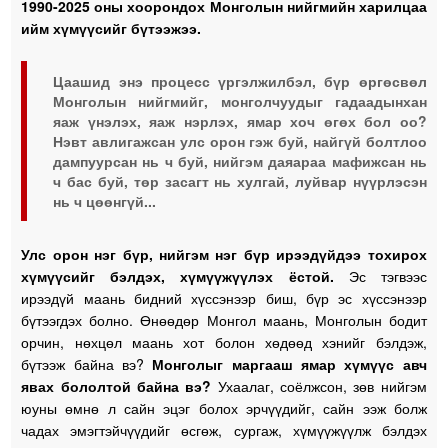
1990-2025 оны хоорондох Монголын нийгмийн харилцаа
ийм хүмүүсийг бүтээжээ.
Цаашид энэ процесс үргэлжилбэл, бүр өргөсвөл
Монголын нийгмийг, монголчуудыг гадаадынхан
яаж үнэлэх, яаж нэрлэх, ямар хоч өгөх бол оо?
Нэвт авлигажсан улс орон гэж буй, найгүй болтлоо
дампуурсан нь ч буй, нийгэм даяараа мафижсан нь
ч бас буй, төр засагт нь хулгай, луйвар нүүрлэсэн
нь ч цөөнгүй...
Улс орон нэг бүр, нийгэм нэг бүр ирээдүйдээ тохирох
хүмүүсийг бэлдэх, хүмүүжүүлэх ёстой.
Эс тэгвээс
ирээдүй маань бидний хүссэнээр биш, бүр эс хүссэнээр
бүтээгдэх болно. Өнөөдөр Монгол маань, Монголын бодит
орчин, нөхцөл маань хот болон хөдөөд хэнийг бэлдэж,
бүтээж байна вэ?
Монголыг маргааш ямар хүмүүс авч
явах бололтой байна вэ?
Ухаалаг, соёлжсон, зөв нийгэм
юуны өмнө л сайн эцэг болох эрчүүдийг, сайн ээж болж
чадах эмэгтэйчүүдийг өсгөж, сургаж, хүмүүжүүлж бэлдэх