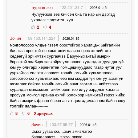
Буриад зон
122.201.31.7
2026.01.15
Чулуунжав зөв бичсэн бна та нар ын дэргэд
ухаалаг эрдэмтэн хүн
2
4
Зочин
59.153.114.224
2026.01.15
монголоороо үлдье гэвэл оростойгоо харилцаж байгалийн
баялгаа оростойгоо хамт ашиглаачээ орос хэлийг хот
хөдөөгүй эрчимтэй сургаачээ Барууныхантай америк
ёвроптой золбирч завхайрч улс орноо худалдаж дуусдаггүй
юм уу олигарх хөрөнгөтөн помщецикуудаас газар нутаг уул
уурхайгаа салгаж аваачээ төрийн өмчийг хувьчилахаа
зогсоогоочээ хувьчлахаас өөр юм мэддэггүй юм уу ашиггүй
ажиллаж байгаа төрийн өмчийг ашиг гартал нь нийтээрээ
хуралдан манажмент хийж орон тоо илүү зардлыг хасьяа
оросууд монгол уранаа өхгүй болохоор намибтай гэрээ хийж
байна америъ франц ёвроп англт цөм адилхан юм байна оюу
толгойг яалаа----------
8
6
Хариулах
Зочин
103.57.95.77
2026.01.15
Эмээ уугаачээ,,,,эмч эмнэлэгээ
бараадаачээ,,,,эргүү оркоо,,,,