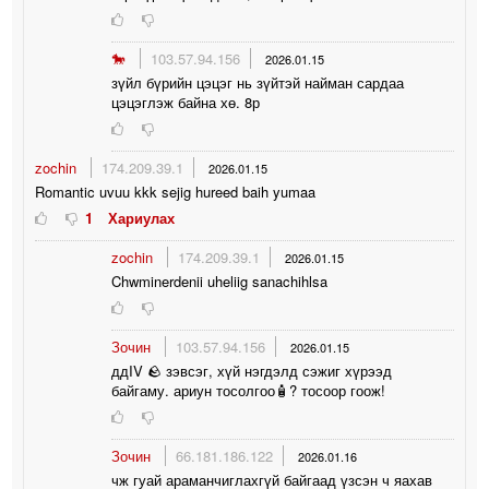
🐎
103.57.94.156
2026.01.15
зүйл бүрийн цэцэг нь зүйтэй найман сардаа
цэцэглэж байна хө. 8р
zochin
174.209.39.1
2026.01.15
Romantic uvuu kkk sejig hureed baih yumaa
1
Хариулах
zochin
174.209.39.1
2026.01.15
Chwminerdenii uheliig sanachihlsa
Зочин
103.57.94.156
2026.01.15
ддIV 🪨 зэвсэг, хүй нэгдэлд сэжиг хүрээд
байгаму. ариун тосолгоо🧴? тосоор гоож!
Зочин
66.181.186.122
2026.01.16
чж гуай араманчиглахгүй байгаад үзсэн ч яахав