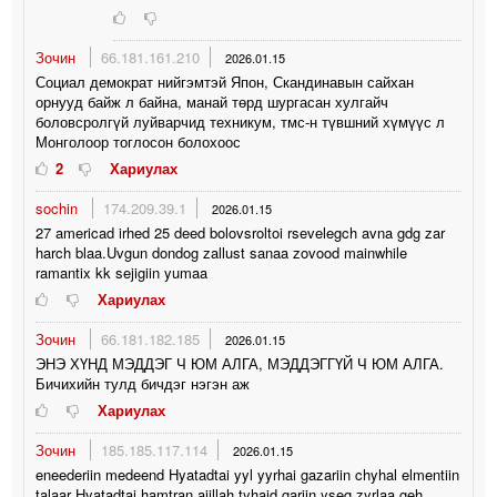
Зочин
66.181.161.210
2026.01.15
Социал демократ нийгэмтэй Япон, Скандинавын сайхан
орнууд байж л байна, манай төрд шургасан хулгайч
боловсролгүй луйварчид техникум, тмс-н түвшний хүмүүс л
Монголоор тоглосон болохоос
2
Хариулах
sochin
174.209.39.1
2026.01.15
27 americad irhed 25 deed bolovsroltoi rsevelegch avna gdg zar
harch blaa.Uvgun dondog zallust sanaa zovood mainwhile
ramantix kk sejigiin yumaa
Хариулах
Зочин
66.181.182.185
2026.01.15
ЭНЭ ХҮНД МЭДДЭГ Ч ЮМ АЛГА, МЭДДЭГГҮЙ Ч ЮМ АЛГА.
Бичихийн тулд бичдэг нэгэн аж
Хариулах
Зочин
185.185.117.114
2026.01.15
eneederiin medeend Hyatadtai yyl yyrhai gazariin chyhal elmentiin
talaar Hyatadtai hamtran ajillah tyhaid gariin yseg zyrlaa geh