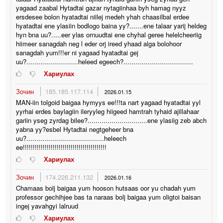
yagaad zaabal Hytadtai gazar nytagiinhaa byh hamag nyyz
ersdesee bolon hyatadtai niilej medeh yhah chaasilbal erdee
hyatadtai ene ylasiin bodlogo baina yy?.......ene talaar yarij heldeg
hyn bna uu?.....eer ylas ornuudtai ene chyhal geree helelcheeriig
hiimeer sanagdah neg l eder orj ireed yhaad alga bolohoor
sanagdah yum!!!er ni yagaad hyatadtai gej
uu?..........................heleed egeech?...................................
Хариулах
Зочин
185.185.117.114
2026.01.15
MAN-iin tolgoid baigaa hymyys ee!!!ta nart yagaad hyatadtai yyl
yyrhai erdes baylagiin ileryyleg hiigeed hamtrah tyhaid ajillahaar
gariin yseg zyrdag bilee?..............................ene ylasiig zeb abch
yabna yy?esbel Hytadtai negtgeheer bna
uu?.......................................heleech
ee!!!!!!!!!!!!!!!!!!!!!!!!!!!!!!!!!!!!!!!!!!
Хариулах
Зочин
174.226.211.132
2026.01.16
Chamaas bolj baigaa yum hooson hutsaas oor yu chadah yum
professor gechihjee bas ta naraas bolj baigaa yum oligtoi baisan
ingej yavahgyi lalruud
Хариулах