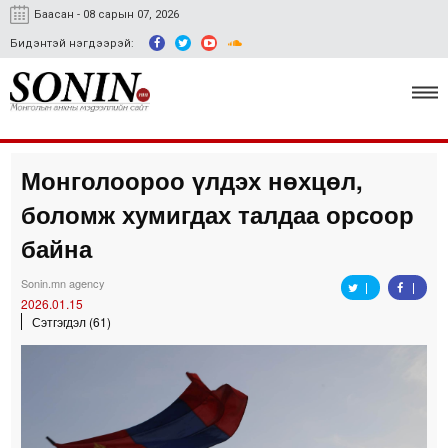
Баасан - 08 сарын 07, 2026
Бидэнтэй нэгдээрэй:
Монголоороо үлдэх нөхцөл,
Улс төр, эдийн засаг
боломж хумигдах талдаа орсоор
Гэмт хэрэг
байна
Нийгэм, соёл
Sonin.mn agency
2026.01.15
Спорт
Сэтгэгдэл (61)
Easy news