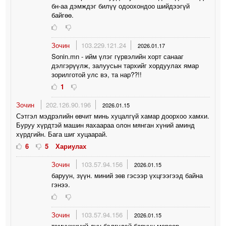
бн-аа дэмждэг билүү одоохондоо шийдээгүй
байгөө.
Зочин
103.229.121.24
2026.01.17
Sonin.mn - ийм үлэг гүрвэлийн хорт санааг
дэлгэрүүлж, залуусын тархийг хордуулах ямар
зорилготой улс вэ, та нар??!!
1
Зочин
202.126.90.196
2026.01.15
Сэтгэл мэдрэлийн өвчит минь хуцалгүй хамар доорхоо хамхи.
Буруу хүрдтэй машин яахаараа олон мянган хүний аминд
хүрдгийн. Бага шиг хуцаарай.
6
5
Хариулах
Зочин
103.57.94.156
2026.01.15
баруун, зүүн. миний зөв гэсээр үхцгээгээд байна
гэнээ.
Зочин
103.57.94.156
2026.01.15
тэмүүжиний дүү бэлгүдэй баруун мөрөөр