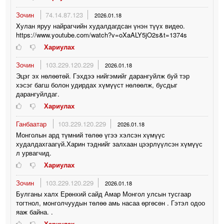
Зочин
74.14.87.123
2026.01.18
Xулан яруу найрагчийн xудалдагдсан үнэн түүx видео.
https://www.youtube.com/watch?v=oXaALY5jO2s&t=1374s
Хариулах
Зочин
103.229.120.229
2026.01.18
Эцэг эх нөлөөтөй. Гэхдээ нийгэмийг дарангуйлж буй тэр
хэсэг багш болон удирдах хүмүүст нөлөөлж, бусдыг
дарангуйлдаг.
Хариулах
Ганбаатар
103.229.120.229
2026.01.18
Монголын ард түмний төлөө үгээ хэлсэн хүмүүс
худалдахгаагүй.Харин тэднийг залхаан цээрлүүлсэн хүмүүс
л урвагчид.
Хариулах
Зочин
103.229.120.229
2026.01.18
Булганы халх Ерөнхий сайд Амар Монгол улсын тусгаар
тогтнол, монголчуудын төлөө амь насаа өргөсөн . Гэтэл одоо
яаж байна. .
Хариулах