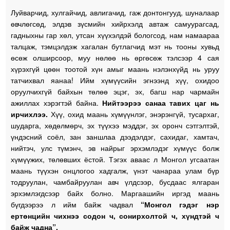
Луйварчид, хулгайчид, авлигачид, гаж донтонгууд, шуналаар
өвчлөгсөд, элдэв зүсмийн хийрхэлд автаж самуурагсад,
гадныхны гар хөл, утсан хүүхэлдэй бологсод, нам намаараа
талцаж, тэмцэлдэж хагалан бутлагчид мэт нь тооны хувьд
өсөж олширсоор, муу нөлөө нь өргөсөж тэлсээр 4 сая
хүрэхгүй цөөн тоотой хүн амыг маань нэлэнхүйд нь уруу
татчихвал яанаа! Ийм хүмүүсийн эгнээнд хүү, охидоо
оруулчихгүй байхын төлөө эцэг, эх, багш нар чармайн
ажиллах хэрэгтэй байна.
Нийтээрээ санаа тавих цаг нь
ирчихлээ.
Хүү, охид маань хүмүүнлэг, энэрэнгүй, тусархаг,
шударга, хөдөлмөрч, эх түүхээ мэддэг, эх оронч сэтгэлтэй,
үндэсний соёл, зан заншлаа дээдэлдэг, сахидаг, хамтач,
нийтэч, улс түмэнч, эв найрыг эрхэмлэдэг хүмүүс болж
хүмүүжих, төлөвших ёстой. Тэгэх аваас л Монгол угсаатан
маань түүхэн онцлогоо хадгалж, үнэт чанараа улам бүр
тодруулан, чамбайруулан авч үлдсээр, бусдаас ялгаран
эрхэмлэгдсээр байх болно. Маргаашийн иргэд маань
бүгдээрээ л ийм байж чадвал
“Монгол гэдэг нэр
ертөнцийн чихнээ содон ч, сонирхолтой ч, хүндтэй ч
байж чадна”.