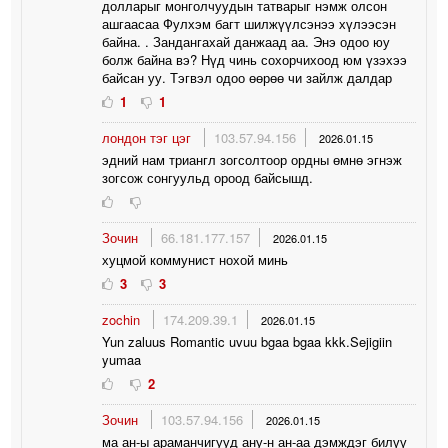
долларыг монголчуудын татварыг нэмж олсон
ашгаасаа Фулхэм багт шилжүүлсэнээ хүлээсэн
байна. . Зандангахай данжаад аа. Энэ одоо юу
болж байна вэ? Нүд чинь сохорчихоод юм үзэхээ
байсан уу. Тэгвэл одоо өөрөө чи зайлж далдар
1
1
лондон тэг цэг
103.57.94.156
2026.01.15
эдний нам триангл зогсолтоор ордны өмнө эгнэж
зогсож сонгуульд ороод байсышд.
Зочин
66.181.177.157
2026.01.15
хуцмой коммунист нохой минь
3
3
zochin
174.209.39.1
2026.01.15
Yun zaluus Romantic uvuu bgaa bgaa kkk.Sejigiin
yumaa
2
Зочин
103.57.94.156
2026.01.15
ма ан-ы араманчигууд ану-н ан-аа дэмждэг билүү