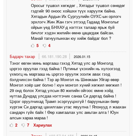
Оросыг түшвэл хөгждөг , Хятадыг түшвэл сөнөдөг
гэдгийг 90 оноос хойшхи түүх харуулж байна.
Хятадын Ардын Их Сургуулийн ОУХС-ын орлогч
эрхлэгч Жин Жан гэгч этгээд Гадаад Монголыг
ойрын үед БНХАУ-д нэгтгэх талаар ярьж буй
бичлэг хэдэн жилийн өмнө цацагдаж байсан.
Манай тагнуулынхан юу хийж байдаг бол ?
5
4
Бадарч тахар
66.181.190.28
2026.01.15
Тэнэг өвгөн минь маргааш гэхэд Хятад улс ар Монголд
цэргээ оруулах гээд байна ! Путиныг үхэхийн нь хүлээгээд
үхмэгц нь маргааш нь цэргээ оруулж эзэлж авах гээд
бэлдчихсэн байна ! Тэр ар Монгол нь Шинжаан Уйгар өвөр
Монгол хоёр шиг болно ! юун монгол хүний хөгжил мөгжил !
29 онд болох Хятад улсын 80 жилийн ойгоос өмнө хойд
нутгаа Дундад улсдаа нэгтгэчих санаа Си даргад байна !
Цэрэг оруулчихад Трамп эсэргүүцэхгүй ! барууныхан бөяр
хүргэж Си даргад цахилгаан утас явуулна ! Японууд л жаахан
сандарч гүйх байх ! Өөр хамгаалах улс амьтан алга ! Юун
алсын хараа мараа !
2
7
Хариулах
Зочин
103.57.94.156