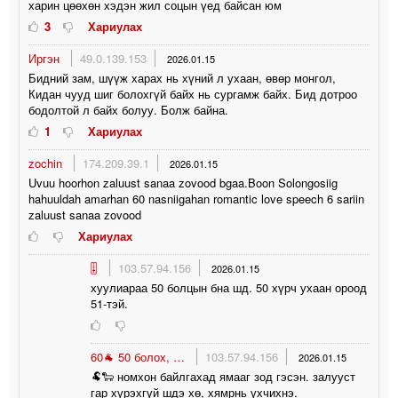
харин цөөхөн хэдэн жил соцын үед байсан юм
3
Хариулах
Иргэн
49.0.139.153
2026.01.15
Бидний зам, шүүж харах нь хүний л ухаан, өвөр монгол,
Кидан чууд шиг болохгүй байх нь сургамж байх. Бид дотроо
бодолтой л байх болуу. Болж байна.
1
Хариулах
zochin
174.209.39.1
2026.01.15
Uvuu hoorhon zaluust sanaa zovood bgaa.Boon Solongosiig
hahuuldah amarhan 60 nasniigahan romantic love speech 6 sariin
zaluust sanaa zovood
Хариулах
🎚
103.57.94.156
2026.01.15
хуулиараа 50 болцын бна шд. 50 хүрч ухаан ороод
51-тэй.
60🐐 50 болох, …
103.57.94.156
2026.01.15
🐏🐑 номхон байлгахад ямааг зод гэсэн. залууст
гар хүрэхгүй шдэ хө, хямрнь үхчихнэ.