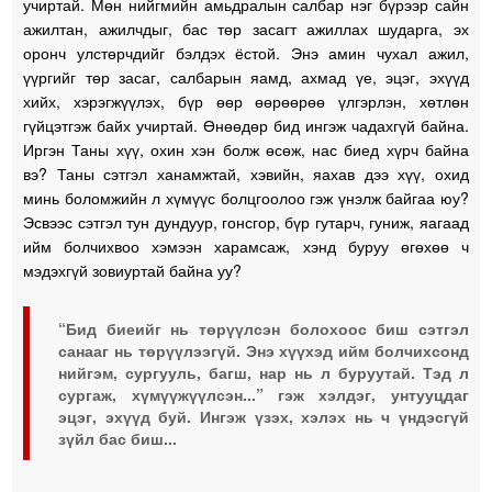
учиртай. Мөн нийгмийн амьдралын салбар нэг бүрээр сайн
ажилтан, ажилчдыг, бас төр засагт ажиллах шударга, эх
оронч улстөрчдийг бэлдэх ёстой. Энэ амин чухал ажил,
үүргийг төр засаг, салбарын яамд, ахмад үе, эцэг, эхүүд
хийх, хэрэгжүүлэх, бүр өөр өөрөөрөө үлгэрлэн, хөтлөн
гүйцэтгэж байх учиртай. Өнөөдөр бид ингэж чадахгүй байна.
Иргэн Таны хүү, охин хэн болж өсөж, нас биед хүрч байна
вэ? Таны сэтгэл ханамжтай, хэвийн, яахав дээ хүү, охид
минь боломжийн л хүмүүс болцгоолоо гэж үнэлж байгаа юу?
Эсвээс сэтгэл тун дундуур, гонсгор, бүр гутарч, гуниж, яагаад
ийм болчихвоо хэмээн харамсаж, хэнд буруу өгөхөө ч
мэдэхгүй зовиуртай байна уу?
“Бид биеийг нь төрүүлсэн болохоос биш сэтгэл
санааг нь төрүүлээгүй. Энэ хүүхэд ийм болчихсонд
нийгэм, сургууль, багш, нар нь л буруутай.
Тэд л
сургаж, хүмүүжүүлсэн...” гэж хэлдэг, унтууцдаг
эцэг, эхүүд буй. Ингэж үзэх, хэлэх нь ч үндэсгүй
зүйл бас биш...