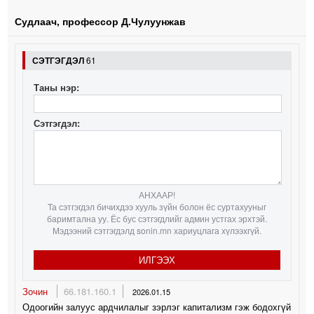
Судлаач, профессор Д.Чулуунжав
СЭТГЭГДЭЛ
61
Таны нэр:
Сэтгэгдэл:
АНХААР!
Та сэтгэгдэл бичихдээ хууль зүйн болон ёс суртахууныг
баримтална уу. Ёс бус сэтгэгдлийг админ устгах эрхтэй.
Мэдээний сэтгэгдэлд sonin.mn хариуцлага хүлээхгүй.
ИЛГЭЭХ
Зочин
66.181.160.1
2026.01.15
Одоогийн залуус ардчилалыг зэрлэг капитализм гэж бодохгүй