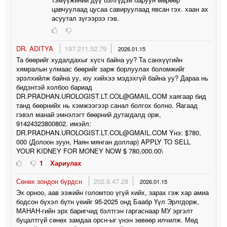
цавчуулаад цусаа савируулаад явсан гэх. хаан ах
асуутал зүгээрээ гэв.
DR. ADITYA
197.211.52.79
2026.01.15
Та бөөрийг худалдахыг хүсч байна уу? Та санхүүгийн
хямралын улмаас бөөрийг зарж борлуулах боломжийг
эрэлхийлж байна уу, юу хийхээ мэдэхгүй байна уу? Дараа нь
бидэнтэй холбоо бариад
DR.PRADHAN.UROLOGIST.LT.COL@GMAIL.COM хаягаар бид
танд бөөрнийх нь хэмжээгээр санал болгох болно. Яагаад
гэвэл манай эмнэлэгт бөөрний дутагдалд орж,
91424323800802. имэйл:
DR.PRADHAN.UROLOGIST.LT.COL@GMAIL.COM Yнэ: $780,
000 (Долоон зуун, Наян мянган доллар) APPLY TO SELL
YOUR KIDNEY FOR MONEY NOW $ 780,000.00\
1
Хариулах
Сөнөх зондон бүрдсн
202.9.47.28
2026.01.15
Эх орноо, аав ээжийн голомтоо үгүй хийх, зарах гэж хар амиа
бодсон бүхэл бүтн үеийг 95-2025 онд Баабр Үүл Эрлгдорж,
МАНАН-гийн эрх баригчид бэлтгэн гаргаснаар МУ эргэлт
буцалтгүй сөнөх замдаа орсн-ыг үнэн зөвөөр илчилж. Мөд