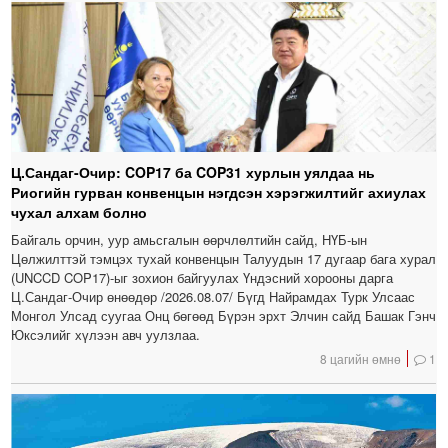
Ц.Сандаг-Очир: COP17 ба COP31 хурлын уялдаа нь
Риогийн гурван конвенцын нэгдсэн хэрэгжилтийг ахиулах
чухал алхам болно
Байгаль орчин, уур амьсгалын өөрчлөлтийн сайд, НҮБ-ын
Цөлжилттэй тэмцэх тухай конвенцын Талуудын 17 дугаар бага хурал
(UNCCD COP17)-ыг зохион байгуулах Үндэсний хорооны дарга
Ц.Сандаг-Очир өнөөдөр /2026.08.07/ Бүгд Найрамдах Турк Улсаас
Монгол Улсад суугаа Онц бөгөөд Бүрэн эрхт Элчин сайд Башак Гэнч
Юксэлийг хүлээн авч уулзлаа.
8 цагийн өмнө
1