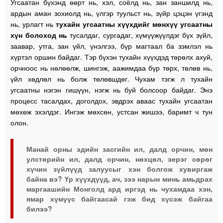
Угсаатан бүхэнд өөрт нь, хэл, соёлд нь, зан заншилд нь,
ардын аман зохиолд нь, үлгэр туульст нь, зүйр цэцэн үгэнд
нь, урлагт нь
тухайн угсаатны хүүхдийг мөнхүү угсаатны
хүн болоход нь
тусалдаг, сургадаг, хүмүүжүүлдэг бүх зүйл,
заавар, утга, зан үйл, үнэлгээ, бүр магтаал ба зэмлэл нь
хүртэл оршин байдаг. Тэр бүхэн тухайн хүүхдэд төрөлх ахуй,
орчноос нь нөлөөлж, шингэж, аажимдаа бүр төрх, төлөв нь,
үйл хөдлөл нь болж төлөвшдөг. Чухам тэгж л тухайн
угсаатны нэгэн гишүүн, нэгж нь буй болсоор байдаг. Энэ
процесс тасалдах, доголдох, эвдрэх аваас тухайн угсаатан
мөхөж эхэлдэг. Ингэж мөхсөн, устсан жишээ, баримт ч тун
олон.
Манай орны эдийн засгийн ил, далд орчин, мөн
улстөрийн ил, далд орчин, нөхцөл, эерэг сөрөг
хүчин зүйлүүд залуусыг хэн болгож хувиргаж
байна вэ? Үр хүүхдүүд, ач, зээ нарын минь амьдрах
маргаашийн Монголд ард иргэд нь чухамдаа хэн,
ямар хүмүүс байгаасай гэж бид хүсэж байгаа
билээ?