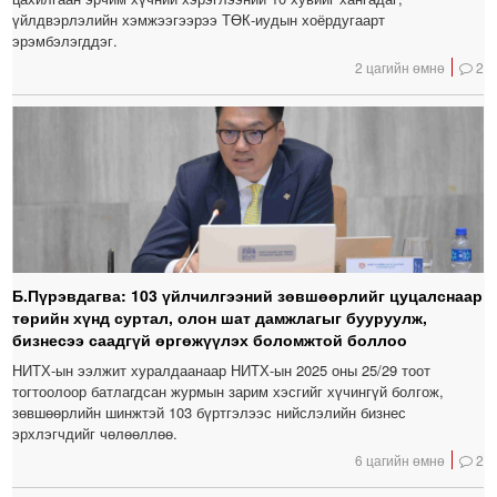
үйлдвэрлэлийн хэмжээгээрээ ТӨК-иудын хоёрдугаарт
эрэмбэлэгддэг.
2 цагийн өмнө
2
Б.Пүрэвдагва: 103 үйлчилгээний зөвшөөрлийг цуцалснаар
төрийн хүнд суртал, олон шат дамжлагыг бууруулж,
бизнесээ саадгүй өргөжүүлэх боломжтой боллоо
НИТХ-ын ээлжит хуралдаанаар НИТХ-ын 2025 оны 25/29 тоот
тогтоолоор батлагдсан журмын зарим хэсгийг хүчингүй болгож,
зөвшөөрлийн шинжтэй 103 бүртгэлээс нийслэлийн бизнес
эрхлэгчдийг чөлөөллөө.
6 цагийн өмнө
2