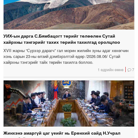
УИХ-ын дарга С.Бямбацогт төрийг төлөөлөн Сутай
хайрхны тэнгэрийг тахих төрийн тахилгад оролцлоо
XVII жарны “Сүрээр дарагч” гал морин жилийн зуны адаг хөхөгчин
хонь сарын 23-ны өлзий дэмбэрэлтэй өдөр /2026.08.06/ Сутай
хайрхны тэнгэрийг тайх төрийн тахилга боллоо.
1 өдрийн өмнө
7
Жинхэнэ амаргүй цаг үеийг нь Ерөнхий сайд Н.Учрал