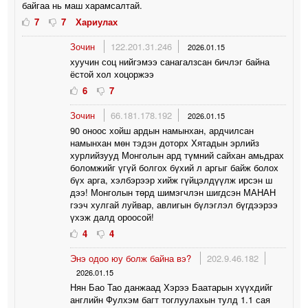
байгаа нь маш харамсалтай.
7
7
Хариулах
Зочин
122.201.31.246
2026.01.15
хуучин соц нийгэмээ санагалзсан бичлэг байна
ёстой хол хоцоржээ
6
7
Зочин
66.181.178.192
2026.01.15
90 оноос хойш ардын намынхан, ардчилсан
намынхан мөн тэдэн доторх Хятадын эрлийз
хурлийзууд Монголын ард түмний сайхан амьдрах
боломжийг үгүй болгох бүхий л аргыг байж болох
бүх арга, хэлбэрээр хийж гүйцэлдүүлж ирсэн ш
дээ! Монголын төрд шимэгчлэн шигдсэн МАНАН
гээч хулгай луйвар, авлигын бүлэглэл бүгдээрээ
үхэж далд ороосой!
4
4
Энэ одоо юу болж байна вэ?
202.9.46.182
2026.01.15
Нян Бао Тао данжаад Хэрээ Баатарын хүүхдийг
английн Фулхэм багт тоглуулахын тулд 1.1 сая