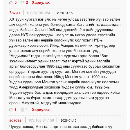
5
2
Хариулах
Зочин
103.57.95.154
2026.01.15
XX зуун хүртэл нэг улс нь нөгөө улсаа зэвсгийн хүчээр эзлэн
авч өөрийн колони улс болгоод хамаг баялагийг нь дээрэмдэн
авдаг байсан. Харин 1945 онд дэлхийн 2-р дайн дууссаны
дараа НҮБ байгуулагдаж, нэг улс нь нөгөө улсаа зэвсэгийн
хүчээр эзлэн авч өөрийн колони улс болгохыг НҮБ-ы
дүрэмээр хориглосон. Иймд Америк мэтийн их гүрнүүд өөр
улсыг эзлэн авч өөрийн колони улс болгохын тулд
"Ардчилал" гэдэг нэртэй үзэл суртлын арга болон "Зах
зээлийн чөлөөт эдийн засаг" гэдэг нэртэй эдийн засгийн
аргыг боловсруулан 1980-аад оны сүүлчээс буурай хөгжилтэй
орнуудын Үндсэн хуульд суулгаж, Монгол мэтийн улсуудыг
өөрийн колони болгосон. Иймд Монгол улсын 1992 оны
Үндсэн хууль бол Монгол улсыг өөрийн колони улс болгохын
тулд Америкуудын зохиосон Үндсэн хууль юм. 1992 оны
Үндсэн хууль батлагдаж мөрдөгдөж эхэлсэн тэр өдрөөс хойш
Монгол улс бүрэн хэмжээгээр дампуурлын зам уруугаа
орсон. Аюутугай, мэдтүгэй монголчудаа.
1
1
Хариулах
sdadas
103.168.34.159
2026.01.15
Чулуунжаваа, Монгол ч эртнээс ль зах зээлд байсан шүү