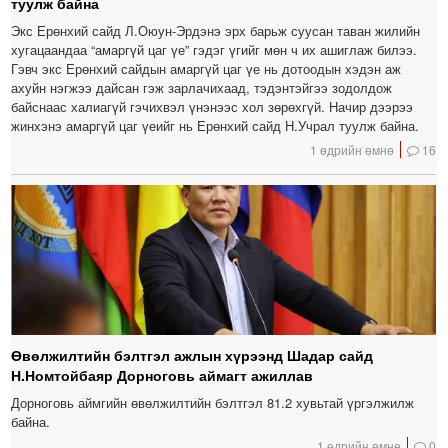
туулж байна
Экс Ерөнхий сайд Л.Оюун-Эрдэнэ эрх барьж суусан таван жилийн
хугацаандаа “амаргүй цаг үе” гэдэг үгийг мөн ч их ашиглаж билээ.
Гэвч экс Ерөнхий сайдын амаргүй цаг үе нь дотоодын хэдэн аж
ахуйн нэгжээ дайсан гэж зарлачихаад, тэдэнтэйгээ зодолдож
байснаас халиагүй гэчихвэл үнэнээс хол зөрөхгүй. Начир дээрээ
жинхэнэ амаргүй цаг үеийг нь Ерөнхий сайд Н.Учрал туулж байна.
1 өдрийн өмнө
16
Өвөлжилтийн бэлтгэл ажлын хүрээнд Шадар сайд
Н.Номтойбаяр Дорноговь аймагт ажиллав
Дорноговь аймгийн өвөлжилтийн бэлтгэл 81.2 хувьтай үргэлжилж
байна.
1 өдрийн өмнө
0