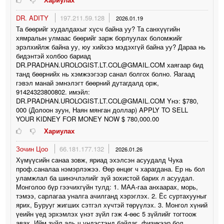
DR. ADITY
197.211.59.128
2026.01.19
Та бөөрийг худалдахыг хүсч байна уу? Та санхүүгийн
хямралын улмаас бөөрийг зарж борлуулах боломжийг
эрэлхийлж байна уу, юу хийхээ мэдэхгүй байна уу? Дараа нь
бидэнтэй холбоо бариад
DR.PRADHAN.UROLOGIST.LT.COL@GMAIL.COM хаягаар бид
танд бөөрнийх нь хэмжээгээр санал болгох болно. Яагаад
гэвэл манай эмнэлэгт бөөрний дутагдалд орж,
91424323800802. имэйл:
DR.PRADHAN.UROLOGIST.LT.COL@GMAIL.COM Yнэ: $780,
000 (Долоон зуун, Наян мянган доллар) APPLY TO SELL
YOUR KIDNEY FOR MONEY NOW $ 780,000.00
Хариулах
Зочин Цоо
66.181.177.132
2026.01.26
Хүмүүсийн санаа зовж, яриад эхэлсэн асуудалд Чука
проф.саналаа нэмэрлэжээ. Өөр өнцөг ч харагдана. Ер нь бол
уламжлал ба шинэчлэлийг зүй зохистой барих л асуудал.
Монголоо бүр гээчихгүйн тулд: 1. МАА-гаа анхаарах, морь,
тэмээ, сарлагаа уналга ачилганд хэрэглэх. 2. Ёс суртахууныг
ярих, Бурууг жигших сэтгэл хүчтэй төрүүлэх. 3. Монгол хүний
үеийн үед эрхэмлэх үнэт зүйл гэж 4-өөс 5 зүйлийг тогтоож
авах. Ийм зүйл аль ч үндэстэнд байдаг, физикээр бол