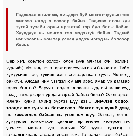
Гадаадад ажиллаж, амьдарч буй монголчуудын тоо
жилээс жилд л өссөөр байна. Тэднээс олон хүн
тухай тухайн орны иргэдтэй гэр бүл болж байна.
Хүүхдүүд нь монгол хэл мэдэхгүй байна. Тэдний
нэг хэсэг нь мөн тэр улсад үлдэж иргэд нь болсоор
байна.
Өөр хэл, соёлтой болсон олон зуун мянган хүн (эрлийз,
хурлийз) Монголд гэнэт орж ирж суурьшиж ч болох юм. Тийм
хүмүүсийн тоо, хувийн жинг хязгаарласан хууль Монголд
байхгүй. Алсдаа ийм үзэгдэл юу авч ирэх, ямар үр дагавар
гарах бол оо? Баруун талдаа жолооны хүрдтэй машинууд
гэхэд л ямар сөрөг үр дагавартай байгаа билээ? Олон арван
мянган хүний аминд хүрлээ шүү дээ...
Энэчлэн бодох,
тооцох юм тун ч их болчихлоо. Монгол хүн хүний дээд
нь хэмээгдэж байсан нь үнэн юм шүү.
Элэгсэг, дотно,
хүмүүнлэг, зочломтхой, цайлган, өр зөөлөн, нөхөрсөг гэх
үнэлгээг монгол хүн, малчид ХХ зууны туршид л
гадаадынхнаас авсаар ирсэн юм. Гадаадад сурч байсан