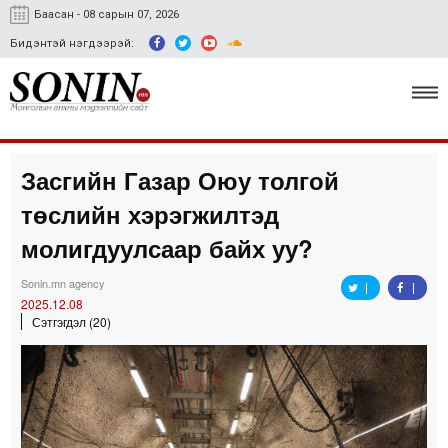
Баасан - 08 сарын 07, 2026
Бидэнтэй нэгдээрэй:
Засгийн Газар Оюу толгой
Улс төр, эдийн засаг
төслийн хэрэгжилтэд
Гэмт хэрэг
молигдуулсаар байх уу?
Нийгэм, соёл
Sonin.mn agency
2025.12.08
Спорт
Сэтгэгдэл (20)
Easy news