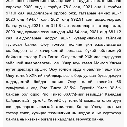
2021 оны санхүүгийн тайланд хийсэн аудитын материалаас
харахад 2020 онд 1 тэрбум 78.2 сая, 2021 онд 1 тэрбум
971.0 сая ам.долларын орлого олж, татварын өмнөх ашиг
2020 онд 494.64 сая, 2021 онд 992.91 сая ам.доллараас
Канад улсад 2021 онд 311.8 сая ам.долларын татвар төлж,
2020 онд хувьцаа эзэмшигчдэд 494.64 сая, 2021 онд 681.12
сая ам.долларын ногдол ашиг хуваарилахаар тайланд
тусгасан байна. Оюу толгой төслийн үйл ажиллагаатай
холбогдсон энэ хачирхалтай эргэлзээ бүхий ойлгомжгүй
байдлын талаар Рио Тинто, Оюу толгой ХХК-иас тодруулах
зайлшгүй шаардлагатай юм. Учир юун гэвэл Монгол Улсын
нутаг дэвсгэрт орших Оюу толгой ордын баялгийг ашиглаж
Оюу толгой ХХК-ийн үйлдвэрлэсэн, борлуулсан бүтээгдэхүүн
алдагдалтай байдаг, харин Оюу толгой төслийн 66
хувь(тухайн үед Рио Тинто 33.5%, Туркойс Хилл 32.5%
байсан бол одоо Рио Тинто 66.0%)-ийг эзэмшдэг Канадад
байршилтай Туркойс Хилл(Оюу толгой) компани олон зуун
сая долларын ашигтай ажиллаж, Канад Улсад орлогын
татвар төлж, хувьцаа эзэмшигчид нь ногдол ашиг хүртэхээр
байгаа нь ихээхэн эргэлзээ хардлага төрүүлж байна.