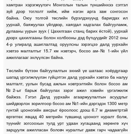
хамтран хэрэгжүүлэгч Монголын талын түншийнхээ сэтгэл
зүй дээр тоглолт хийж, ийм нэгэн арга зам сонгосон
байна. Оюу толгой төслийн бүрэлдэхүүнд баригдах ил
уурхай, баяжуулах үйлдвэр, хаягдал хадгалах байгууламж,
дулааны уурын зуух ( Цахилгаан станц барих ёстой), уурхай
дээрх цахилгааны болон холбооны дэд бүтцүүдийг 2012 оны
4-р улиралд ашиглалтад оруулсны зэрэгцээ далд уурхайн
хэвтээ малталтыг 15.7 км нэвтэрч, босоо ам-№ 1-ийн үйл
ажиллагааг эхлүүлсэн байна.
Төслийн бүтээн байгуулалтын эхний үе шатаас хоёрдугаар
шатад үргэлжлүүлэн гүйцэтгэх далд уурхайн хэвтээ ба налуу
малталт, уулын бусад ажлын нэвтрэлтийн болон босоо ам
№2-ыг барьж байгуулах зэрэг ажил хэвийн үргэлжилж
байжээ. Гэтэл Далд уурхайн агааржуулалтын асуудлыг
шийдвэрлэх зорилгоор босоо ам №1-ийн дэргэдэх 1300 метр
гүнтэй цооногийн амсрыг ёроолоос дээш 6.7 м диаметртэй
өргөтгөх явцад 40 метрийн түвшинд цооногт нуралт болж,
түүнийг зогсоохын тулд урт удаан хугацаанд хөрөнгө хүч
зарцуулж ажилласан боловч нуралтыг давж гарч чадаагүйн