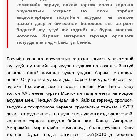
компанийн зориуд сөхөж гаргаж ирсэн хөрөнгө
оруулалтын хэтрэлт гэх олон тэрбум
ам.доллар(арав гаруй)-ын асуудал нь зөвхөн
цаасан дээр л бичээстэй болохоос энэ хэтрэлт
бодитой юу, үгүй юү гэдгийг иж бүрэн шалгаж,
нотолсон баримт материал гэрээнд оролцогч
талуудын алинд ч байхгүй байна.
Төслийн хөрөнгө оруулалтын хэтрэлт гэгчийг үндэслэлтэй
юү, үгүй юү гэдгийг харьцуулан судалж нотлоход зайлшгүй
ашиглах ёстой хамгаас чухал үндсэн баримт материал
болох Оюу толгой уурхай дээр барьж байгуулах обьект тус
бүрийн Техникийн ажлын зураг, төсвийг Рио Тинто, Оюу
толгой ХХК өнөөг хүртэл Монголын талд өгөөгүй нь ноцтой
асуудал мөн. Нөхцөл байдал ийм байхад гэрээнд оролцогч
талуудын тохиролцсон хөрөнгө оруулалтын хэмжээг 1.9-7.3
дахин хэтрүүлсэн гэх тоо дүнг итгэж үнэмшихэд эргэлзээтэй,
хардлага сэрдлэг төрүүлж байгаа юм. Канад, Австрали,
Америкийн мэргэжлийн компаниуд боловсруулсан Оюу
толгойн бүлэг ордыг ашиглах ТЭЗҮ(2010)-д хөрөнгө