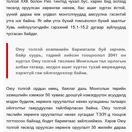
толгой ХХК болон Рио Тинтод чухал бус, харин бид эхлээд
төсөлд оруулсан хөрөнгөө нөхөж, бас ашиг хүртэх ёстой,
үүний дараа юм үлдвэл монголчуудад амсуулна гэсэнтэй
утга нэг байна. Яг ийм утга бүхий томъёолол бүхий заалтыг
Хувь нийлүүлэгчдийн гэрээний 15.1-15.2 дугаар зүйлүүдэд
тусгасан байдаг.
Оюу толгой компанийн баримталж буй зарчим,
байр суурь, тэдний хийсэн тооцоолол 2041 он
хүртэл Оюу толгой төслөөс Монголын тал орлогын
албан татвар, ногдол ашиг хүртэх тухай мөрөөдөөд
хэрэггүй гэж ойлгогдохоор байна.
Оюу толгой ордын нөөц, баялаг дахь Монголын төрийн
эзэмшлийн хэмжээг 50 хувиас доошгүй нэмэгдүүлэх асуудалд
мэдэн будилж, хөрөнгө оруулалтыг нөхөх хугацааны талаарх
ойлголтыг гажуудуулан тайлбарласан байна. Оюу толгой
төслийн хөрөнгө оруулалтыг нөхөх хугацааг ТЭЗҮ-д тооцож
тогтоосон байхад бодит баримтаас зайлсхийжээ. Хэрэв Оюу
толгой төсөлд оруулсан хөрөнгө оруулалт 30 жилийн дараа