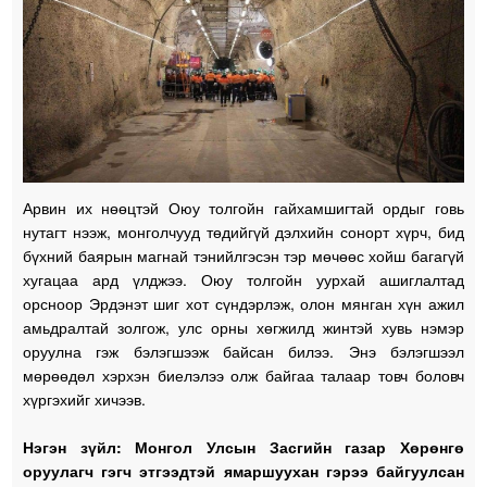
Арвин их нөөцтэй Оюу толгойн гайхамшигтай ордыг говь
нутагт нээж, монголчууд төдийгүй дэлхийн сонорт хүрч, бид
бүхний баярын магнай тэнийлгэсэн тэр мөчөөс хойш багагүй
хугацаа ард үлджээ. Оюу толгойн уурхай ашиглалтад
орсноор Эрдэнэт шиг хот сүндэрлэж, олон мянган хүн ажил
амьдралтай золгож, улс орны хөгжилд жинтэй хувь нэмэр
оруулна гэж бэлэгшээж байсан билээ. Энэ бэлэгшээл
мөрөөдөл хэрхэн биелэлээ олж байгаа талаар товч боловч
хүргэхийг хичээв.
Нэгэн зүйл: Монгол Улсын Засгийн газар Хөрөнгө
оруулагч гэгч этгээдтэй ямаршуухан гэрээ байгуулсан