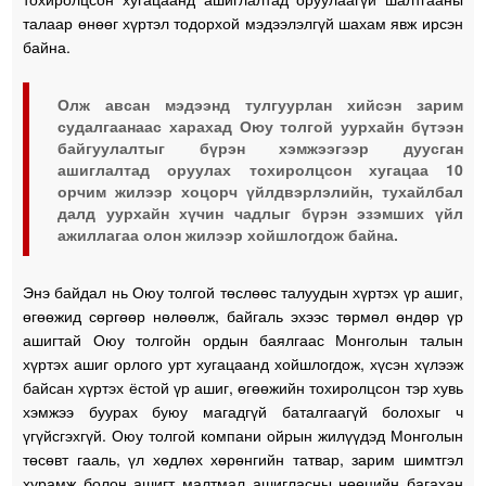
талаар өнөөг хүртэл тодорхой мэдээлэлгүй шахам явж ирсэн
байна.
Олж авсан мэдээнд тулгуурлан хийсэн зарим
судалгаанаас харахад Оюу толгой уурхайн бүтээн
байгуулалтыг бүрэн хэмжээгээр дуусган
ашиглалтад оруулах тохиролцсон хугацаа 10
орчим
жилээр хоцорч үйлдвэрлэлийн, тухайлбал
далд уурхайн хүчин чадлыг бүрэн эзэмших үйл
ажиллагаа олон жилээр хойшлогдож байна.
Энэ байдал нь Оюу толгой төслөөс талуудын хүртэх үр ашиг,
өгөөжид сөргөөр нөлөөлж, байгаль эхээс төрмөл өндөр үр
ашигтай Оюу толгойн ордын баялгаас Монголын талын
хүртэх ашиг орлого урт хугацаанд хойшлогдож, хүсэн хүлээж
байсан хүртэх ёстой үр ашиг, өгөөжийн тохиролцсон тэр хувь
хэмжээ буурах буюу магадгүй баталгаагүй болохыг ч
үгүйсгэхгүй. Оюу толгой компани ойрын жилүүдэд Монголын
төсөвт гааль, үл хөдлөх хөрөнгийн татвар, зарим шимтгэл
хурамж болон ашигт малтмал ашигласны нөөцийн багахан