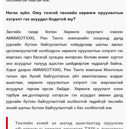
Нэгэн зүйл. Оюу толгой төслийн хөрөнгө оруулалтын
хэтрэлт гэх асуудал бодитой юу?
Засгийн газар болон Хөрөнгө оруулагч хэмээх
АММИ(ОТХХК), Рио Тинто компанийн хооронд далд
уурхайн бүтээн байгуулалтын хоёрдугаар шатны ажлыг
үргэлжлүүлэхтэй холбогдсон хөрөнгө оруулалтын хэтрэлт гэх
маргаан гарч багагүй хугацаа өнгөрсөн боловч өнөөг хүртэл
энэ асуудлыг талууд эцэслэн шийдвэрлэж чадаагүй байна.
Хэрэг дээрээ АММИ(ОТХХК), Рио Тинто компани Монголын
талын эрх бүхий байгууллагын үйл ажиллагааны алдааг
ашиглаж, хөрөнгө оруулалтын хэтрэлт гэх маргаантай
асуудлыг
гаргаж ирсэн байдаг. Хөрөнгө оруулалт олон
тэрбум ам.доллароор хэтэрсэн гэх асуудал зөвхөн далд
уурхайн бүтээн байгуулалттай холбоотой төдийгүй төслийн
эхний шатны бүтээн байгуулалттай ч бас холбоотой юм.
Төслийн эхний үе шатад ашиглалтад оруулсан
обьектуудын хөрөнгө оруулалт ТЭЗҮ-д тусгагдсан