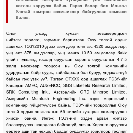
нотлон харуулж байна. Гэрээ ёсоор бол Монгол
Улстай хамтран эзэмшихээр байгуулсан компани
билээ.
Олон улсад хүлээн зөвшөөрөгдсөн
нийтлэг зорилго, зарчмыг баримтлан Оюу толгой ордыг
ашиглах ТЭЗҮ2010-д зах зээл дээр тонн зэс 4320 ам.доллар,
унц алт 875 ам.доллар, унц мөнгө 10.50 ам.доллар байх
үнийн түвшинд төсөлд оруулсан хөрөнгө оруулалтыг 4.7-5
жилд нөхөхөөр тооцсон нь Оюу толгой компанийн
удирдлагын байр суурь, тайлбараар бол буруу, үндэслэлгүй
байсан гэж үзэх үү?. Тэгвэл ОТХХК орд ашиглах ТЭЗҮ-ийг
Канадын АМЕC, AUSENCO, SGS Lakefield Research Limited,
SRK Consulting Ink., Австралийн GRD Мinproc Limited,
Америкийн McIntosh Engineering Inc. зэрэг мэргэжлийн
компаниар гүйцэтгүүлсэн байна. ТЭЗҮ-ийн тооцооллыг Оюу
толгой ордын ашиглалтын 65 жилийн хугацааг хамааруулан
хийсэн байна. Ингэж ТЭЗҮ-ийг хэдэн арван жилээр
боловсруулах шаардлага байгаагүй, энэ нь Хөрөнгө оруулагч
өөртөө ашигтай нөхцөл байдал бүрдүүлэх зорилгоор төслийг