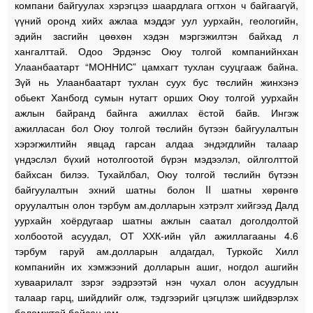
компани байгуулах хэрэгцээ шаардлага огтхон ч байгаагүй,
үүний оронд хийх ажлаа мэддэг уул уурхайн, геологийн,
эдийн засгийн цөөхөн хэдэн мэргэжилтэн байхад л
хангалттай. Одоо Эрдэнэс Оюу толгой компанийнхан
Улаанбаатарт “МОННИС” цамхагт тухлан сууцгааж байна.
Зүй нь Улаанбаатарт тухлан суух бус төслийн жинхэнэ
обьект Ханбогд сумын нутагт орших Оюу толгой уурхайн
ажлын байранд байнга ажиллах ёстой байв. Ингэж
ажилласан бол Оюу толгой төслийн бүтээн байгуулалтын
хэрэгжилтийн явцад гарсан алдаа эндэгдлийн талаар
үндэслэл бүхий нотолгоотой бүрэн мэдээлэл, ойлголттой
байхсан билээ. Тухайлбал, Оюу толгой төслийн бүтээн
байгуулалтын эхний шатны болон II шатны хөрөнгө
оруулалтын олон тэрбум ам.долларын хэтрэлт хийгээд Далд
уурхайн хоёрдугаар шатны ажлын саатал доголдолтой
холбоотой асуудал, ОТ ХХК-ийн үйл ажиллагааны 4.6
тэрбум гаруй ам.долларын алдагдал, Туркойс Хилл
компанийн их хэмжээний долларын ашиг, ногдол ашгийн
хуваарилалт зэрэг ээдрээтэй нэн чухал олон асуудлын
талаар гарц, шийдлийг олж, тэдгээрийг цэгцлэж шийдвэрлэх
боломжтой байсан юм.