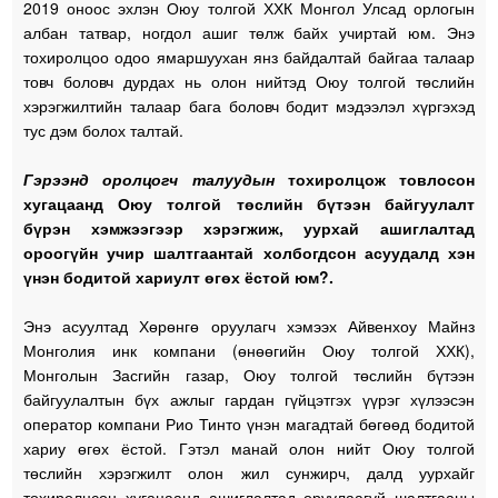
2019 оноос эхлэн Оюу толгой ХХК Монгол Улсад орлогын
албан татвар, ногдол ашиг төлж байх учиртай юм. Энэ
тохиролцоо одоо ямаршуухан янз байдалтай байгаа талаар
товч боловч дурдах нь олон нийтэд Оюу толгой төслийн
хэрэгжилтийн талаар бага боловч бодит мэдээлэл хүргэхэд
тус дэм болох талтай.
Гэрээнд оролцогч талуудын
тохиролцож товлосон
хугацаанд Оюу толгой төслийн бүтээн байгуулалт
бүрэн хэмжээгээр
хэрэгжиж, уурхай
ашиглалтад
ороогүйн учир шалтгаантай холбогдсон асуудалд хэн
үнэн бодитой хариулт өгөх ёстой юм?.
Энэ асуултад Хөрөнгө оруулагч хэмээх Айвенхоу Майнз
Монголия инк компани (өнөөгийн Оюу толгой ХХК),
Монголын Засгийн газар, Оюу толгой төслийн бүтээн
байгуулалтын бүх ажлыг гардан гүйцэтгэх үүрэг хүлээсэн
оператор компани Рио Тинто үнэн магадтай бөгөөд бодитой
хариу өгөх ёстой. Гэтэл манай олон нийт Оюу толгой
төслийн хэрэгжилт олон жил сунжирч, далд уурхайг
тохиролцсон хугацаанд ашиглалтад оруулаагүй шалтгааны