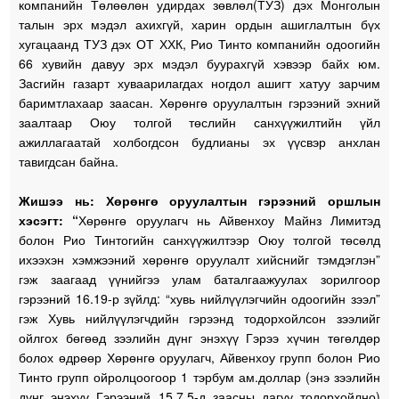
компанийн Төлөөлөн удирдах зөвлөл(ТУЗ) дэх Монголын
талын эрх мэдэл ахихгүй, харин ордын ашиглалтын бүх
хугацаанд ТУЗ дэх ОТ ХХК, Рио Тинто компанийн одоогийн
66 хувийн давуу эрх мэдэл буурахгүй хэвээр байх юм.
Засгийн газарт хуваарилагдах ногдол ашигт хатуу зарчим
баримтлахаар заасан. Хөрөнгө оруулалтын гэрээний эхний
заалтаар Оюу толгой төслийн санхүүжилтийн үйл
ажиллагаатай холбогдсон будлианы эх үүсвэр анхлан
тавигдсан байна.
Жишээ нь: Хөрөнгө оруулалтын гэрээний оршлын
хэсэгт: “
Хөрөнгө оруулагч нь Айвенхоу Майнз Лимитэд
болон Рио Тинтогийн санхүүжилтээр Оюу толгой төсөлд
ихээхэн хэмжээний хөрөнгө оруулалт хийснийг тэмдэглэн”
гэж заагаад үүнийгээ улам баталгаажуулах зорилгоор
гэрээний 16.19-р зүйлд: “хувь нийлүүлэгчийн одоогийн зээл”
гэж Хувь нийлүүлэгчдийн гэрээнд тодорхойлсон зээлийг
ойлгох бөгөөд зээлийн дүнг энэхүү Гэрээ хүчин төгөлдөр
болох өдрөөр Хөрөнгө оруулагч, Айвенхоу групп болон Рио
Тинто групп ойролцоогоор 1 тэрбум ам.доллар (энэ зээлийн
дүнг энэхүү Гэрээний 15.7.5-д заасны дагуу тодорхойлно)