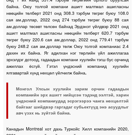
байна. Оюу толгой компани ашигт малтмал ашигласны
нөөцийн төлбөрт 2021 онд 308.3 тэрбум төгрөг буюу 108.0
сая ам.доллар, 2022 онд 274 тэрбум төгрөг буюу 88 сая
ам.доллар төсөвт төлсөн байхад Эрдэнэт үйлдвэр 2021 онд
ашигт малтмал ашигласны нөөцийн төлбөрт 620.7 тэрбум
төгрөг буюу 220.6 сая ам.доллар, 2022 онд 779.41 тэрбум
буюу 248.2 сая ам.доллар төлж Оюу толгой компаниас 2.4
дахин их байна. Яг адилхан нэг төрлийн үйл ажиллагаа
эрхэлдэг дотоод, гадаадын компани хуулийн тэгш бус орчинд
ажиллах ёсгүй. Гэтэл үндэсний компанид хуулийн
ялгавартай хүнд нөхцөл үйлчилж байна
.
Монгол Улсын хуулийн зарим орчин гадаадын
компанийн эрх ашигт нийцсэн тэдэнд ээлтэй, харин
үндэсний компаниудад эсрэгээрээ чанга нөхцөлтэй
байгааг шийдвэр гаргадаг субьектүүд энэ асуудлыг
авч үзэх нь зүйтэй байна.
Канадын Montreal хот дахь Туркойс Хилл компанийн 2020,