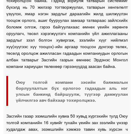
тохиролцсон байна. Тэдэнд зориулж татварын системийг
бүхэлд нь 70 жилээр тогтворжуулах, татварын хөнгөлөлт
үзүүлэх, ямар нэгэн зардлыг дараагийн жилд шилжүүлэн
тооцож орлого, ашиг бууруулах замаар татвараас зайлсхийх
боломж олгож, гэрээ байгуулахаас өмнөх үеийн хөрөнгө
оруулагч, төсөл хэрэгжүүлэгч компанийн үйл ажиллагааны
зардлыг зээл болгон хувиргаж, зээлийн хүүг нийлмэл
хүү(хүүгээс хүү тооцох)-ийн аргаар тооцсон дүнгээр төлөх,
төсөлд оролцож ажилласан гадаадын компаниудын орлогын
албан татварыг Засгийн газрын өмнөөс Эрдэнэс Монгол
компани хариуцан төлөхөөр гэрээнүүдэд заасан байна.
Оюу толгой компани зэсийн баяжмалын
борлуулалтын бүх орлогоо гадаадын аль нэг
улсын банкинд байршуулж, түүгээр дамжуулан
үйлчилгээ авч байхаар тохиролцжээ.
Засгийн газар эзэмшлийн хувиа 50 хувьд хүргэхийн тулд Оюу
толгой компанийн 16 хувийг тухайн үеийн зах зээлийн үнээр
худалдаж авах, эзэмшлийн хэмжээ тавин хувь хүрсэн ч