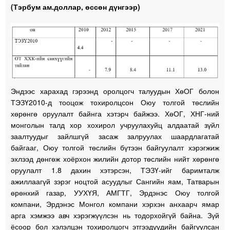
(Тэрбум ам.доллар, өссөн дүнгээр)
Эндээс харахад гэрээнд оролцогч талуудын ХөОГ болон
ТЭЗҮ2010-д тооцож тохиролцсон Оюу толгой төслийн
хөрөнгө оруулалт байнга хэтэрч байжээ. ХөОГ, ХНГ-ний
монголын талд хор хохирол учруулахуйц алдаатай зүйл
заалтуудыг зайлшгүй засаж залруулах шаардлагатай
байгааг, Оюу толгой төслийн бүтээн байгуулалт хэрэгжиж
эхлээд дөнгөж хоёрхон жилийн дотор төслийн нийт хөрөнгө
оруулалт 1.8 дахин хэтэрсэн, ТЭЗҮ-ийг баримталж
ажиллаагүй зэрэг ноцтой асуудлыг Сангийн яам, Татварын
өрөнхий газар, УУХҮЯ, АМГТГ, Эрдэнэс Оюу толгой
компани, Эрдэнэс Монгол компани хэрхэн анхаарч ямар
арга хэмжээ авч хэрэгжүүлсэн нь тодорхойгүй байна. Зүй
ёсоор бол
хэлэлцэн тохиролцогч этгээдүүдийн байгуулсан