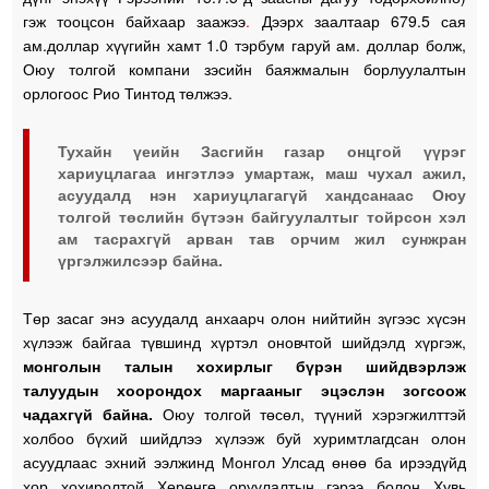
гэж тооцсон байхаар заажээ
.
Дээрх заалтаар 679.5 сая
ам.доллар хүүгийн хамт 1.0 тэрбум гаруй ам. доллар болж,
Оюу толгой компани зэсийн баяжмалын борлуулалтын
орлогоос Рио Тинтод төлжээ.
Тухайн үеийн Засгийн газар онцгой үүрэг
хариуцлагаа ингэтлээ умартаж, маш чухал ажил,
асуудалд нэн хариуцлагагүй хандсанаас Оюу
толгой төслийн бүтээн байгуулалтыг тойрсон хэл
ам тасрахгүй арван тав орчим жил сунжран
үргэлжилсээр байна.
Төр засаг энэ асуудалд анхаарч олон нийтийн зүгээс хүсэн
хүлээж байгаа түвшинд хүртэл оновчтой шийдэлд хүргэж,
монголын талын хохирлыг бүрэн шийдвэрлэж
талуудын хоорондох маргааныг эцэслэн зогсоож
чадахгүй байна.
Оюу толгой төсөл, түүний хэрэгжилттэй
холбоо бүхий шийдлээ хүлээж буй хуримтлагдсан олон
асуудлаас эхний ээлжинд Монгол Улсад өнөө ба ирээдүйд
хор хохиролтой Хөрөнгө оруулалтын гэрээ болон Хувь