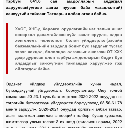
тэрбум 641.6 сая ам.долларын алдагдал
харуулсан(үүгээр ашгаа нуусан байх магадлалтай)
санхүүгийн тайланг Татварын албад өгсөн байна.
ХөОГ, ХНГ-д Хөрөнгө оруулагчийн нэг талын ашиг
сонирхол давамгайлсан зүйл заалт оруулж, элдэв
хөнгөлөлт, чөлөөлөлт болон үйлдвэрлэл(зэсийн
баяжмалын)-ийн зардалд бодит бус зардлыг тусгах
зэрэг нөхцөл, бололцоо олгосныг ашиглан ОТ ХХК
дээр дурдсан олон тэрбум ам.долларын бодит бус
алдагдлыг санхүүгийн тайландаа харуулжээ гэж
ойлгогдож байна.
Эрдэнэт үйлдвэр үйлдвэрлэлийн хүчин чадал,
бүтээгдэхүүний үйлдвэрлэлт, борлуулалтаар Оюу толгой
компаниас 20-23.1 хувь бага мөртлөө 2020-2022 онуудад нэг
төгрөгийн бүтээгдэхүүн үйлдвэрлэж борлуулахад 68.56-61.78
мөнгө зарцуулж, 2020-2021 онуудад орлогын албан татвар,
ашигт малтмал ашигласны нөөцийн төлбөр, бусад хураамж,
шимтгэлээр улсын төсөвт 2 их наяд (триллион) орчим, 2022
онд 1 их наяд 331.4 тэрбум төгрөгийн орлого оруулсан