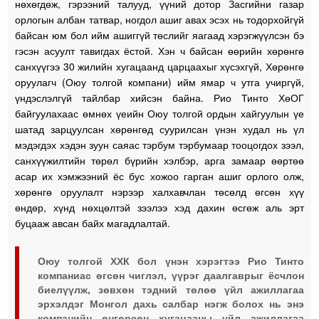
нөхөгдөж, гэрээний талууд, үүний дотор Засгийни газар
орлогын албан татвар, ногдол ашиг авах эсэх нь тодорхойгүй
байсан юм бол ийм ашиггүй төслийг яагаад хэрэгжүүлсэн бэ
гэсэн асуулт тавигдах ёстой. Хэн ч байсан өөрийн хөрөнгө
санхүүгээ 30 жилийн хугацаанд царцаахыг хүсэхгүй, Хөрөнгө
оруулагч (Оюу толгой компани) ийм ямар ч утга учиргүй,
үндэслэлгүй тайлбар хийсэн байна. Рио Тинто ХөОГ
байгуулахаас өмнөх үеийн Оюу толгой ордын хайгуулын үе
шатад зарцуулсан хөрөнгөд суурилсан үнэн худал нь үл
мэдэгдэх хэдэн зуун саяас тэрбум тэрбумаар тооцогдох зээл,
санхүүжилтийн төрөл бүрийн хэлбэр, арга замаар өөртөө
асар их хэмжээний ёс бус хожоо гарган ашиг орлого олж,
хөрөнгө оруулалт нэрээр халхавчлан төсөлд өгсөн хүү
өндөр, хүнд нөхцөлтэй зээлээ хэд дахин өсгөж аль эрт
буцааж авсан байх магадлалтай.
Оюу толгой ХХК бол үнэн хэрэгтээ Рио Тинто
компаниас өгсөн чиглэл, үүрэг даалгаврыг ёсчлон
биелүүлж, зөвхөн тэдний төлөө үйл ажиллагаа
эрхэлдэг Монгол дахь салбар нэгж болох нь энэ
компанийн өнгөрсөн хугацааны үйл ажиллагаа