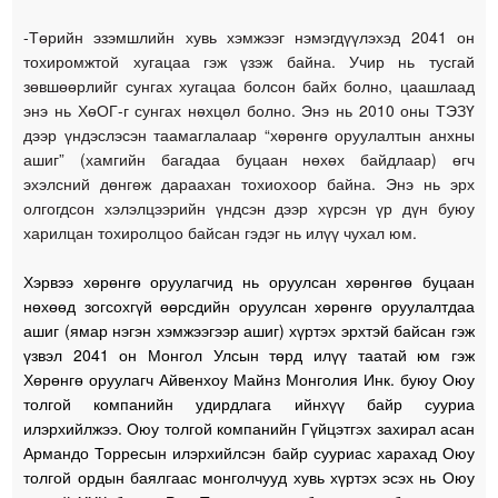
-Төрийн эзэмшлийн хувь хэмжээг нэмэгдүүлэхэд 2041 он
тохиромжтой хугацаа гэж үзэж байна. Учир нь тусгай
зөвшөөрлийг сунгах хугацаа болсон байх болно, цаашлаад
энэ нь ХөОГ-г сунгах нөхцөл болно. Энэ нь
2010 оны ТЭЗҮ
дээр үндэслэсэн таамаглалаар “хөрөнгө оруулалтын анхны
ашиг” (хамгийн багадаа буцаан нөхөх байдлаар) өгч
эхэлсний дөнгөж дараахан тохиохоор байна. Энэ нь эрх
олгогдсон хэлэлцээрийн үндсэн дээр хүрсэн үр дүн буюу
харилцан тохиролцоо байсан гэдэг нь илүү чухал юм.
Хэрвээ хөрөнгө оруулагчид нь оруулсан хөрөнгөө буцаан
нөхөөд зогсохгүй өөрсдийн оруулсан хөрөнгө оруулалтдаа
ашиг (ямар нэгэн хэмжээгээр ашиг) хүртэх эрхтэй байсан гэж
үзвэл 2041 он Монгол Улсын төрд илүү таатай юм гэж
Хөрөнгө оруулагч Айвенхоу Майнз Монголия Инк. буюу Оюу
толгой компанийн удирдлага ийнхүү байр сууриа
илэрхийлжээ. Оюу толгой компанийн Гүйцэтгэх захирал асан
Армандо Торресын илэрхийлсэн байр сууриас харахад Оюу
толгой ордын баялгаас монголчууд хувь хүртэх эсэх нь Оюу