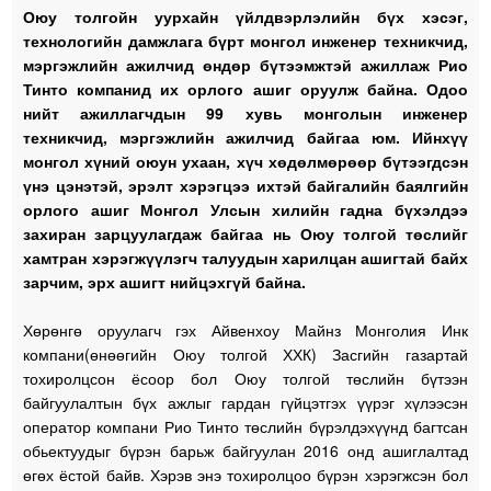
Оюу толгойн уурхайн үйлдвэрлэлийн бүх хэсэг,
технологийн дамжлага бүрт монгол инженер техникчид,
мэргэжлийн ажилчид өндөр бүтээмжтэй ажиллаж Рио
Тинто компанид их орлого ашиг оруулж байна. Одоо
нийт ажиллагчдын 99 хувь монголын инженер
техникчид, мэргэжлийн ажилчид байгаа юм. Ийнхүү
монгол хүний оюун ухаан, хүч хөдөлмөрөөр бүтээгдсэн
үнэ цэнэтэй, эрэлт хэрэгцээ ихтэй байгалийн баялгийн
орлого ашиг Монгол Улсын хилийн гадна бүхэлдээ
захиран зарцуулагдаж байгаа нь Оюу толгой төслийг
хамтран хэрэгжүүлэгч талуудын харилцан ашигтай байх
зарчим, эрх ашигт нийцэхгүй байна.
Хөрөнгө оруулагч гэх Айвенхоу Майнз Монголия Инк
компани(өнөөгийн Оюу толгой ХХК) Засгийн газартай
тохиролцсон ёсоор бол Оюу толгой төслийн бүтээн
байгуулалтын бүх ажлыг гардан гүйцэтгэх үүрэг хүлээсэн
оператор компани Рио Тинто төслийн бүрэлдэхүүнд багтсан
обьектуудыг бүрэн барьж байгуулан 2016 онд ашиглалтад
өгөх ёстой байв. Хэрэв энэ тохиролцоо бүрэн хэрэгжсэн бол