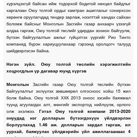
хүрэлцэхгүй байсан ийм тодорхой бодитой нөхцөл байдлыг
харгалзан Оюу толгой ордыг хамтран ашиглахыг сонирхсон
хөрөнгө оруулагчдад тендер зарлаж, нээлттэй хандах сайхан
боломж байсныг Монголын Засгийн газар анхаарч үзээгүй
алдаа гаргаж, Оюу толгой төслийг удирдан зохион байгуулж,
бүтээн байгуулалтын ажлыг гүйцэтгэх үүргийг Рио Тинто
компанид бүрэн хариуцуулахаар гэрээнд оролцогч талууд
шийдвэрлэсэн байна.
Нэгэн зүйл. Оюу толгой төслийн хэрэгжилтийн
хоцрогдлын үр дагавар юунд хүргэв
Монголын
Засгийн газар Оюу толгой төслийн бүтээн
байгуулалтыг эхлүүлэх зөвшөөрөл олгосноос хойш 15 жил
болж байна. Оюу толгой ХХК 2013 оноос зэсийн баяжмал
түүнд агуулагдах алт, мөнгийг экспортод нийлүүлж, орлого
олж эхэлжээ.
Гэтэл Оюу толгой компани 2013-2020
онуудад нэг долларын бүтээгдэхүүн үйлдвэрлэн
борлуулахад 1.46 ам. долларын зардал гаргаж, ил
уурхай, баяжуулах үйлдвэрийн үйл ажиллагаанаас 4