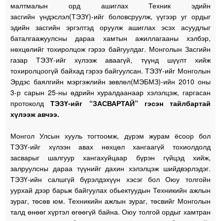
малтмалын орд ашиглах Техник эдийн
засгийн үндэслэл(ТЭЗҮ)-ийг боловсруулж, үүгээр уг ордыг
эдийн засгийн эргэлтэд оруулж ашиглах эсэх асуудлыг
баталгаажуулсны дараа хамтын ажиллагааны хэлбэр,
нөхцөлийг тохиролцож гэрээ байгуулдаг.
Монголын Засгийн
газар ТЭЗҮ-ийг хүлээж аваагүй, түүнд шүүлт хийж
тохиролцоогүй байхад гэрээ байгуулсан. ТЭЗҮ-ийг Монголын
Эрдэс баялгийн мэргэжлийн зөвлөл(МЭБМЗ)-ийн 2010 оны
3-р сарын 25-ны өдрийн хуралдаанаар хэлэлцэж, гаргасан
протоколд
ТЭЗҮ-ийг “ЗАСВАРТАЙ” гэсэн тайлбартай
хүлээж авчээ.
Монгол Улсын хууль тогтоомж, дүрэм журам ёсоор бол
ТЭЗҮ-ийг хүлээн авах нөхцөл хангаагүй тохиолдолд
засварыг шалгуур хангахуйцаар бүрэн гүйцэд хийж,
залруулсны дараа түүнийг дахин хэлэлцэж шийдвэрлэдэг.
ТЭЗҮ-ийн салшгүй бүрэлдэхүүн хэсэг бол Оюу толгойн
уурхай дээр барьж байгуулах обьектуудын Техникийн ажлын
зураг, төсөв юм. Техникийн ажлын зураг, төсвийг Монголын
талд өнөөг хүртэл өгөөгүй байна. Оюу толгой ордыг хамтран