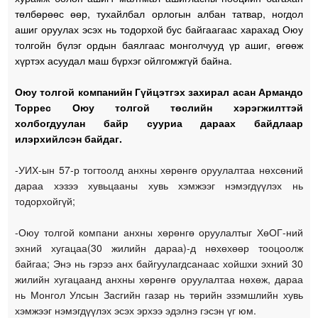
төлбөрөөс өөр, тухайлбал орлогын албан татвар, ногдол
ашиг оруулах эсэх нь тодорхой бус байгаагаас харахад Оюу
толгойн бүлэг ордын баялгаас монголчууд үр ашиг, өгөөж
хүртэх асуудал маш бүрхэг ойлгомжгүй байна.
Оюу толгой компанийн Гүйцэтгэх захирал асан Армандо
Торрес Оюу толгой төслийн хэрэгжилттэй
холбогдуулан байр сууриа дараах байдлаар
илэрхийлсэн байдаг.
-УИХ-ын 57-р тогтоолд анхны хөрөнгө оруулалтаа нөхсөний
дараа хэзээ хувьцааны хувь хэмжээг нэмэгдүүлэх нь
тодорхойгүй;
-Оюу толгой компани анхны хөрөнгө оруулалтыг
ХөОГ-ний
эхний хугацаа(30 жилийн дараа)-д нөхөхөөр тооцоолж
байгаа; Энэ нь гэрээ анх байгуулагдсанаас хойшхи эхний 30
жилийн хугацаанд анхны хөрөнгө оруулалтаа нөхөж, дараа
нь Монгол Улсын Засгийн газар нь төрийн эзэмшлийн хувь
хэмжээг нэмэгдүүлэх эсэх эрхээ эдэлнэ гэсэн үг юм.