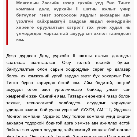
Монголын Засгийн газар тухайн үед Рио Тинто
компани далд уурхайн II шатны ажлыг учир
битүүлэг гэнэт зогсоосон явдлыг анхааран авч
үзэлгүй хайхрамжгүй хандсан явдал өнөөдрийн
хөрөнгө оруулалтын хэтрэлт гэх үнэн худал нь
үлмэдэгдэх маргаантай асуудлын эхлэл тавигдсан
юм.
Дээр дурдсан Далд уурхайн II шатны ажлын доголдол
саатлаас шалтгаалсан Оюу толгой төслийн бүтээн
байгуулалтын олон сарын хоцрогдлын сөрөг үр дагавар
болон их хэмжээний үргүй зардал зэрэг бүх хохирлыг Рио
Тинто бүрэн хариуцах ёстой юм. Ийм бодитой, ноцтой
асуудал олон жил үргэлжилсээр байхад улсын сан
хөмрөгийн эзэн Сангийн яам, Татварын ерөнхий газар болон
техник, технологитой холбогдсон асуудлыг хариуцаж
удирдан зохион байгуулах үүрэгтэй УУХҮЯ, АМГТГ, Эрдэнэс
Монгол компани, Эрдэнэс Оюу толгой компани үүнд онцгой
анхаарч тодорхой бодитой арга хэмжээ авч ажиллах ёстой
байтал энэ чухал асуудалд хайхрамжгүй хандаж байгаагаас
Рио Тинто, Оюу толгой, Туркойс Хилл компаниуд Оюу толгой