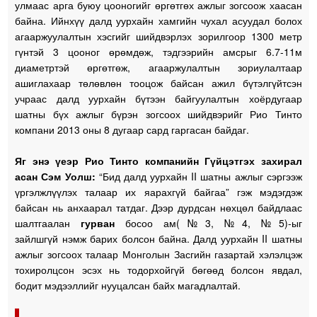
улмаас арга буюу цооногийг өргөтгөх ажлыг зогсоож хаасан
байна. Ийнхүү далд уурхайн хамгийн чухал асуудал болох
агааржуулалтын хэсгийг шийдвэрлэх зорилгоор 1300 метр
гүнтэй 3 цооног өрөмдөж, тэдгээрийн амсрыг 6.7-11м
диаметртэй өргөтгөж, агааржулалтын зориулалтаар
ашиглахаар төлөвлөн тооцож байсан ажил бүтэлгүйтсэн
учраас далд уурхайн бүтээн байгуулалтын хоёрдугаар
шатны бүх ажлыг бүрэн зогсоох шийдвэрийг Рио Тинто
компани 2013 оны 8 дугаар сард гаргасан байдаг.
Яг энэ үеэр Рио Тинто компанийн Гүйцэтгэх захирал
асан Сэм Уолш:
“Бид далд уурхайн II шатны ажлыг сэргээж
үргэлжлүүлэх талаар их яарахгүй байгаа” гэж мэдэгдэж
байсан нь анхаарал татдаг. Дээр дурдсан нөхцөл байдлаас
шалтгаалан
гурван
босоо ам(№3, №4, №5)-ыг
зайлшгүй нэмж барих болсон байна. Далд уурхайн II шатны
ажлыг зогсоох талаар Монголын Засгийн газартай хэлэлцэж
тохиролцсон эсэх нь тодорхойгүй бөгөөд болсон явдал,
бодит мэдээллийг нууцалсан байх магадлалтай.