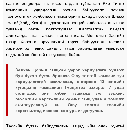
саатал хоцрогдол нь төсөл гардан гүйцэтгэгч Рио Тинто
компанийн удирдлагын зохион байгуулалт, техник
технологитой холбогдсон инженерийн шийдэл болон Шивээ
толгой(Хойд Хюго)-н I давхарын нөөцийг олборлож ашиглах
түвшинд бэлэн болгоогүйгээс шалтгаалсан байдал
ажиглагддаг нэг талаас, нөгөө талаас Монголын Засгийн
газар Хөрөнгө оруулагчтай гэрээ байгуулаад төслийн
хэрэгжилтэд тавих хяналт, үүрэг хариуцлагаа умартсан
явдалтай холбоотой гэж үзэхээр байна.
Зөвхөн цорын ганцхан үүрэг хариуцлага хүлээж
буй бүхэл бүтэн Эрдэнэс Оюу толгой компани тун
хариуцлагагүй ажилласан, өнгөрсөн 13 жилийн
хугацаанд компанийн Гүйцэтгэх захирал 7 удаа
солигдож, энэ албан тушаалд уул уурхай,
геологийн мэргэжлийн хүнийг ганц удаа ч томилж
ажиллуулаагүй нь Оюу толгой төслийн
хэрэгжилтэд ихээхэн хор уршиг дагуулав.
Төслийн бүтээн байгуулалтын явцад ийм олон хүнтэй