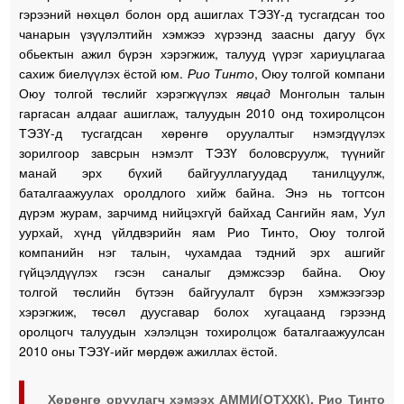
гэрээний нөхцөл болон орд ашиглах ТЭЗҮ-д тусгагдсан тоо
чанарын үзүүлэлтийн хэмжээ хүрээнд заасны дагуу бүх
обьектын ажил бүрэн хэрэгжиж, талууд үүрэг хариуцлагаа
сахиж биелүүлэх ёстой юм.
Рио Тинто
, Оюу толгой компани
Оюу толгой төслийг хэрэгжүүлэх
явцад
Монголын талын
гаргасан алдааг ашиглаж, талуудын 2010 онд тохиролцсон
ТЭЗҮ-д тусгагдсан хөрөнгө оруулалтыг нэмэгдүүлэх
зорилгоор завсрын нэмэлт ТЭЗҮ боловсруулж, түүнийг
манай эрх бүхий байгууллагуудад танилцуулж,
баталгаажуулах оролдлого хийж байна. Энэ нь тогтсон
дүрэм журам,
зарчимд
нийцэхгүй байхад Сангийн яам, Уул
уурхай, хүнд үйлдвэрийн яам Рио Тинто, Оюу толгой
компанийн нэг талын, чухамдаа тэдний эрх ашгийг
гүйцэлдүүлэх гэсэн саналыг дэмжсээр байна. Оюу
толгой төслийн бүтээн байгуулалт бүрэн хэмжээгээр
хэрэгжиж, төсөл дуусгавар болох хугацаанд гэрээнд
оролцогч талуудын хэлэлцэн тохиролцож баталгаажуулсан
2010 оны ТЭЗҮ-ийг мөрдөж ажиллах ёстой.
Хөрөнгө оруулагч хэмээх АММИ(ОТХХК), Рио Тинто