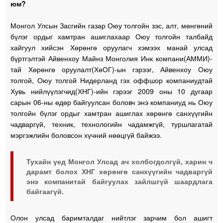
юм?
Монгол Улсын Засгийн газар Оюу толгойн зэс, алт, мөнгөний
бүлэг ордыг хамтран ашиглахаар Оюу толгойн талбайд
хайгуул хийсэн Хөрөнгө оруулагч хэмээх манай улсад
бүртгэлтэй Айвенхоу Майнз Монголия Инк компани(АММИ)-
тай Хөрөнгө оруулалт(ХөОГ)-ын гэрээг, Айвенхоу Оюу
толгой, Оюу толгой Нидерланд гэх оффшор компаниудтай
Хувь нийлүүлэгчид(ХНГ)-ийн гэрээг 2009 оны 10 дугаар
сарын 06-ны өдөр байгуулсан боловч энэ компаниуд нь Оюу
толгойн бүлэг ордыг хамтран ашиглах хөрөнгө санхүүгийн
чадваргүй, техник, технологийн чадамжгүй, туршлагатай
мэргэжлийн боловсон хүчний нөөцгүй байжээ.
Тухайн үед Монгол Улсад ач холбогдолгүй, харин ч
дарамт болох ХНГ хөрөнгө санхүүгийн чадваргүй
энэ компанитай байгуулах зайлшгүй шаардлага
байгаагүй.
Олон улсад баримталдаг нийтлэг зарчим бол ашигт