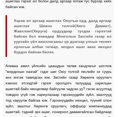
ашиглах гэрээг ил болон далд аргаар ялгаж тус бүрээр хийх
байсан юм.
Хэрэв ил аргаар ашиглах Оюутын орд, далд аргаар
ашиглах Шивээ толгой(Хюго Даммет),
Жавхлант(Херуга) ордуудаар тусдаа гэрээтэй
байсан бол өнөөдөр Монголын Засгийн газар ил
уурхайн үйл ажиллагааны үр дүнгээр улсын төсөвт
орлогын албан татвар, ногдол ашиг авах нөхцөл
бүрдэх байсан билээ.
Аливаа ажил үйлсийн цаашдын төлөв хандлагыг шоглож
“мордохын хазгай” гэдэг шиг Оюу толгой төслийн эх суурь
анх ингэж тавигдсан юм. Засгийн газар Хөрөнгө оруулагч
хэмээх этгээдтэй гэрээг оролцогч талуудад харилцан
ашигтай байх нөхцөлөөр байгуулж чадсан уу? гэсэн асуултад
товчдоо үгүй гэж хариулахаар гэрээнүүдийн зүйл, заалтууд
тод харуулж байгаа юм. Гэрээнүүдийн нөхцөл, түүний олон
зүйл, заалтыг Хөрөнгө оруулагч, оффшор компаниудад
ашигтай, тэдний эрх ашиг, сонирхол давамгайлсан байдлаар