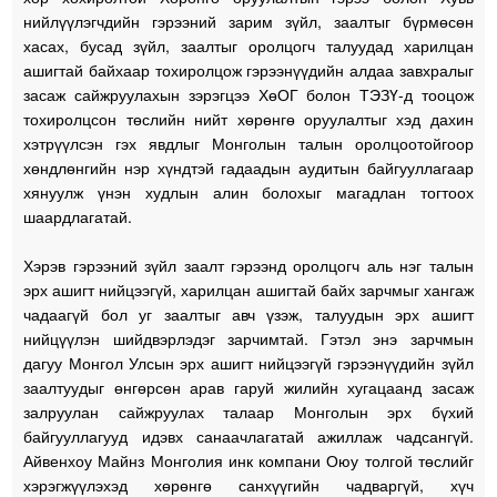
нийлүүлэгчдийн гэрээний зарим зүйл, заалтыг бүрмөсөн
хасах, бусад зүйл, заалтыг оролцогч талуудад харилцан
ашигтай байхаар тохиролцож гэрээнүүдийн алдаа завхралыг
засаж сайжруулахын зэрэгцээ ХөОГ болон ТЭЗҮ-д тооцож
тохиролцсон төслийн нийт хөрөнгө оруулалтыг хэд дахин
хэтрүүлсэн гэх явдлыг Монголын талын оролцоотойгоор
хөндлөнгийн нэр хүндтэй гадаадын
аудитын байгууллагаар
хянуулж үнэн худлын алин болохыг магадлан тогтоох
шаардлагатай.
Хэрэв гэрээний зүйл заалт гэрээнд оролцогч аль нэг талын
эрх ашигт нийцээгүй, харилцан ашигтай байх зарчмыг хангаж
чадаагүй бол уг заалтыг авч үзэж, талуудын эрх ашигт
нийцүүлэн шийдвэрлэдэг зарчимтай. Гэтэл энэ зарчмын
дагуу Монгол Улсын эрх ашигт нийцээгүй гэрээнүүдийн зүйл
заалтуудыг өнгөрсөн арав гаруй жилийн хугацаанд засаж
залруулан сайжруулах талаар Монголын эрх бүхий
байгууллагууд идэвх санаачлагатай ажиллаж чадсангүй.
Айвенхоу Майнз Монголия инк компани Оюу толгой төслийг
хэрэгжүүлэхэд хөрөнгө санхүүгийн чадваргүй, хүч