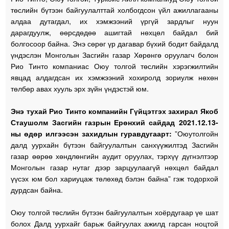
төслийн бүтээн байгуулалттай холбогдсон үйл ажиллагааны
алдаа дутагдал, их хэмжээний үргүй зардлыг нуун
дарагдуулж, өөрсдөдөө ашигтай нөхцөл байдал бий
болгосоор байна. Энэ сөрөг үр дагавар бүхий бодит байдалд
үндэслэн Монголын Засгийн газар Хөрөнгө оруулагч болон
Рио Тинто компаниас Оюу толгой төслийн хэрэгжилтийн
явцад алдагдсан их хэмжээний хохиролд зориулж нөхөн
төлбөр авах хууль эрх зүйн үндэстэй юм.
Энэ тухай Рио Тинто компанийн Гүйцэтгэх захирал Якоб
Стаушолм Засгийн газрын Ерөнхий сайдад 2021.12.13-
ны өдөр илгээсэн захидлын гуравдугаарт:
”Оюутолгойн
далд уурхайн бүтээн байгуулалтын санхүүжилтэд Засгийн
газар өөрөө хөндлөнгийн аудит оруулах, тэрхүү дүгнэлтээр
Монголын газар нутаг дээр зарцуулаагүй нөхцөл байдал
үүсэх юм бол хариуцаж төлөхөд бэлэн байна” гэж тодорхой
дурдсан байна.
Оюу толгой төслийн бүтээн байгуулалтын хоёрдугаар үе шат
болох Далд уурхайг барьж байгуулах ажилд гарсан ноцтой