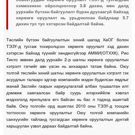
хэмжээнээс ойролцоогоор 3.8 дахин, мөн далд
уурхайн бүтээн байгуулалт бүрэн дуусаагүй байхад
хөрөнгө оруулалт нь урьдчилсан байдлаар 5.7
дахин тус тус хэтэрсэн байдалтай байна.
Төслийн бүтээн байгуулалтын эхний шатад ХөОГ болон
ТЭЗҮ-д тусгаж тохиролцсон хөрөнгө оруулалт хэд дахин
хэтэрсэн байхад түүнийг хөндөхгүйгээр АММИ(ОТХХК), Рио
Тинто зөвхөн далд уурхайн 2-р шатны хөрөнгө оруулалтын
хэтрэлт гэгчийг авч үзсэн нь анхаарал татаж байна. Оюу
толгой төслийн эхний шатны хөрөнгө оруулалтын хэтрэлт гэх
асуудлын талаарх эдгээр компанийн мэдэн будилсан явдлыг
манай Засгийн газрын хариуцлагатай албан тушаалтан илт
дэмжиж хамгаалсан байр суурь илэрхиййлж хэвлэл
мэдээлэлд ярилцлага өгч байсан нь бас л тэдэнд ашигтай
байв
.
Оюу толгойн орд ашиглах 2010 оны ТЭЗҮ-д тооцож
тогтоосон хөрөнгө оруулалтыг Оюу толгой компанийн
санхүүгийн тайланд тусгагдсан хөрөнгө оруулалтын дүнтэй
харьцуулан үзвэл дараах байдалтай байна.