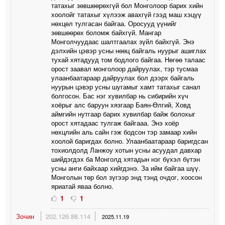
татахыг зөвшөөрөхгүй бол Монголоор барих хийн
хоолойг татахыг хүлээж авахгүй гээд маш хэцүү
нөхцөл тулгасан байгаа. Оросууд үүнийг
зөвшөөрөх боломж байхгүй. Мангар
Монголчуудаас шалтгаалах зүйл байхгүй. Энэ
дэлхийн цэвэр усны нөөц байгаль нуурыг ашиглах
тухай хятадууд том бодлого байгаа. Нөгөө талаас
орост заавал монголоор дайруулах, тэр тусмаа
улаанбаатараар дайруулах бол дээрх байгаль
нуурын цэвэр усны шугамыг хамт татахыг санал
болгосон. Бас нэг хувилбар нь сибирийн хүч
хоёрыг алс баруун хязгаар Баян-Өлгий, Ховд
аймгийн нутгаар барих хувилбар байж болохыг
орост хятадаас тулгаж байгааа. Энэ хоёр
нөхцлийн аль сайн гэж бодсон тэр замаар хийн
хоолой баригдах болно. Улаанбаатараар баригдсан
тохиолдолд Ланжоу хотын усны асуудал давхар
шийдэгдэх ба Монголд хятадын нэг бүхэл бүтэн
усны анги байхаар хийгдэнэ. За ийм байгаа шүү.
Монголын төр бол зүгээр энд тэнд очдог, хоосон
яриатай яваа болно.
1
1
Зочин
202.126.88.114
2025.11.19