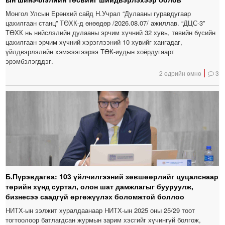
Монгол Улсын Ерөнхий сайд Н.Учрал “Дулааны гуравдугаар
цахилгаан станц” ТӨХК-д өнөөдөр /2026.08.07/ ажиллав. “ДЦС-3”
ТӨХК нь нийслэлийн дулааны эрчим хүчний 32 хувь, төвийн бүсийн
цахилгаан эрчим хүчний хэрэглээний 10 хувийг хангадаг,
үйлдвэрлэлийн хэмжээгээрээ ТӨК-иудын хоёрдугаарт
эрэмбэлэгддэг.
2 өдрийн өмнө
3
Б.Пүрэвдагва: 103 үйлчилгээний зөвшөөрлийг цуцалснаар
төрийн хүнд суртал, олон шат дамжлагыг бууруулж,
бизнесээ саадгүй өргөжүүлэх боломжтой боллоо
НИТХ-ын ээлжит хуралдаанаар НИТХ-ын 2025 оны 25/29 тоот
тогтоолоор батлагдсан журмын зарим хэсгийг хүчингүй болгож,