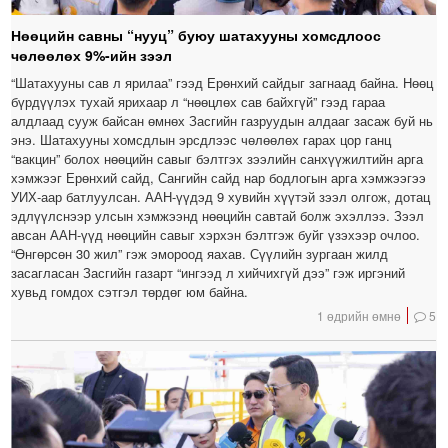
Нөөцийн савны “нууц” буюу шатахууны хомсдлоос
чөлөөлөх 9%-ийн зээл
“Шатахууны сав л ярилаа” гээд Ерөнхий сайдыг загнаад байна. Нөөц
бүрдүүлэх тухай ярихаар л “нөөцлөх сав байхгүй” гээд гараа
алдлаад сууж байсан өмнөх Засгийн газруудын алдааг засаж буй нь
энэ. Шатахууны хомсдлын эрсдлээс чөлөөлөх гарах цор ганц
“вакцин” болох нөөцийн савыг бэлтгэх зээлийн санхүүжилтийн арга
хэмжээг Ерөнхий сайд, Сангийн сайд нар бодлогын арга хэмжээгээ
УИХ-аар батлуулсан. ААН-үүдэд 9 хувийн хүүтэй зээл олгож, дотац
эдлүүлснээр улсын хэмжээнд нөөцийн савтай болж эхэллээ. Зээл
авсан ААН-үүд нөөцийн савыг хэрхэн бэлтгэж буйг үзэхээр очлоо.
“Өнгөрсөн 30 жил” гэж эмороод яахав. Сүүлийн зургаан жилд
засагласан Засгийн газарт “ингээд л хийчихгүй дээ” гэж иргэний
хувьд гомдох сэтгэл төрдөг юм байна.
1 өдрийн өмнө
5