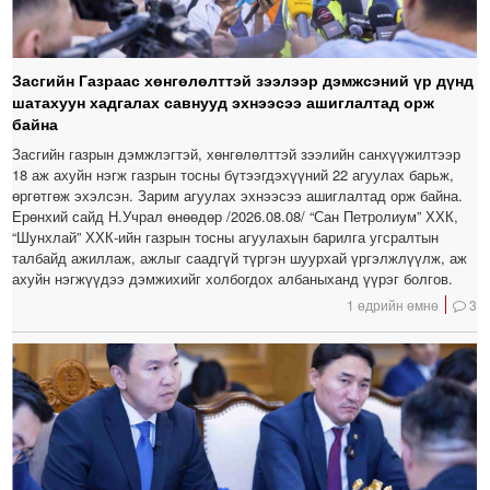
Засгийн Газраас хөнгөлөлттэй зээлээр дэмжсэний үр дүнд
шатахуун хадгалах савнууд эхнээсээ ашиглалтад орж
байна
Засгийн газрын дэмжлэгтэй, хөнгөлөлттэй зээлийн санхүүжилтээр
18 аж ахуйн нэгж газрын тосны бүтээгдэхүүний 22 агуулах барьж,
өргөтгөж эхэлсэн. Зарим агуулах эхнээсээ ашиглалтад орж байна.
Ерөнхий сайд Н.Учрал өнөөдөр /2026.08.08/ “Сан Петролиум” ХХК,
“Шунхлай” ХХК-ийн газрын тосны агуулахын барилга угсралтын
талбайд ажиллаж, ажлыг саадгүй түргэн шуурхай үргэлжлүүлж, аж
ахуйн нэгжүүдээ дэмжихийг холбогдох албаныханд үүрэг болгов.
1 өдрийн өмнө
3