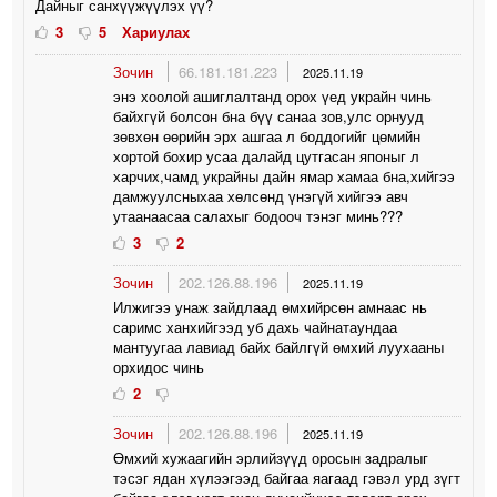
Дайныг санхүүжүүлэх үү?
3
5
Хариулах
Зочин
66.181.181.223
2025.11.19
энэ хоолой ашиглалтанд орох үед украйн чинь
байхгүй болсон бна бүү санаа зов,улс орнууд
зөвхөн өөрийн эрх ашгаа л боддогийг цөмийн
хортой бохир усаа далайд цутгасан японыг л
харчих,чамд украйны дайн ямар хамаа бна,хийгээ
дамжуулсныхаа хөлсөнд үнэгүй хийгээ авч
утаанаасаа салахыг бодооч тэнэг минь???
3
2
Зочин
202.126.88.196
2025.11.19
Илжигээ унаж зайдлаад өмхийрсөн амнаас нь
саримс ханхийгээд уб дахь чайнатаундаа
мантуугаа лавиад байх байлгүй өмхий луухааны
орхидос чинь
2
Зочин
202.126.88.196
2025.11.19
Өмхий хужаагийн эрлийзүүд оросын задралыг
тэсэг ядан хүлээгээд байгаа яагаад гэвэл урд зүгт