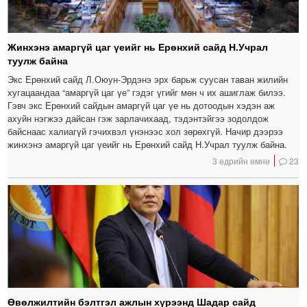
Жинхэнэ амаргүй цаг үеийг нь Ерөнхий сайд Н.Учрал
туулж байна
Экс Ерөнхий сайд Л.Оюун-Эрдэнэ эрх барьж суусан таван жилийн
хугацаандаа “амаргүй цаг үе” гэдэг үгийг мөн ч их ашиглаж билээ.
Гэвч экс Ерөнхий сайдын амаргүй цаг үе нь дотоодын хэдэн аж
ахуйн нэгжээ дайсан гэж зарлачихаад, тэдэнтэйгээ зодолдож
байснаас халиагүй гэчихвэл үнэнээс хол зөрөхгүй. Начир дээрээ
жинхэнэ амаргүй цаг үеийг нь Ерөнхий сайд Н.Учрал туулж байна.
3 өдрийн өмнө
23
Өвөлжилтийн бэлтгэл ажлын хүрээнд Шадар сайд