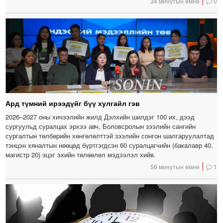
34 минутын өмнө
0
Ард түмний ирээдүйг бүү хулгайл гэв
2026–2027 оны хичээлийн жилд Дэлхийн шилдэг 100 их, дээд
сургуульд суралцах эрхээ авч, Боловсролын зээлийн сангийн
сургалтын төлбөрийн хөнгөлөлттэй зээлийн сонгон шалгаруулалтад
тэнцэн хяналтын нөөцөд бүртгэгдсэн 60 суралцагчийн (бакалавр 40,
магистр 20) эцэг эхийн төлөөлөл мэдээлэл хийв.
56 минутын өмнө
1