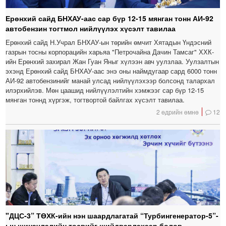
Ерөнхий сайд БНХАУ-аас сар бүр 12-15 мянган тонн АИ-92
автобензин тогтмол нийлүүлэх хүсэлт тавилаа
Ерөнхий сайд Н.Учрал БНХАУ-ын төрийн өмчит Хятадын Үндэсний
газрын тосны корпорацийн харьяа "Петрочайна Дачин Тамсаг" ХХК-
ийн Ерөнхий захирал Жан Гуан Яныг хүлээн авч уулзлаа. Уулзалтын
эхэнд Ерөнхий сайд БНХАУ-аас энэ оны наймдугаар сард 6000 тонн
АИ-92 автобензинийг манай улсад нийлүүлэхээр болсонд талархал
илэрхийлэв. Мөн цаашид нийлүүлэлтийн хэмжээг сар бүр 12-15
мянган тоннд хүргэж, тогтвортой байлгах хүсэлт тавилаа.
2 өдрийн өмнө
12
"ДЦС-3” ТӨХК-ийн нэн шаардлагатай “Турбингенератор-5”-
ын шинэчлэлийн төсвийг шийдвэрлэхээр болов