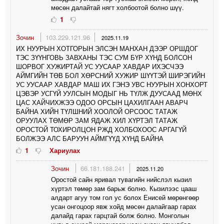
мөсөн далайтай нягт холбоотой болно шүү.
1
Зочин
103.229.121.96
2025.11.19
ИХ НУУРЫН ХОТГОРЫН ЭЛСЭН МАНХАН ДЭЭР ОРШДОГ
ТЭС ЗҮҮНГОВЬ ЗАВХАНЫ ТЭС СУМ БҮР ХҮНД БОЛСОН
ШОРВОГ ХУЖИРТАЙ УС УУСААР ХАВДАР ИХЭСЧЭЭ
АЙМГИЙН ТӨВ БОЛ ХӨРСНИЙ ХУЖИР ШҮҮТЭЙ ШИРЭГИЙН
УС УУСААР ХАВДАР МАШ ИХ ГЭНЭ УВС НУУРЫН ХОНХОРТ
ЦЭВЭР УСГҮЙ УУЛСЫН МОДЫГ НЬ ТҮЛЖ ДУУСААД МӨНХ
ЦАС ХАЙЧИХЖЭЭ ОДОО ОРСЫН ЦАХИЛГААН АВАРЧ
БАЙНА ХИЙН ТҮЛШНИЙ ХООЛОЙ ОРСООС ТАТАЖ
ОРУУЛАХ ТӨМӨР ЗАМ ЯДАЖ ХИЛ ХҮРТЭЛ ТАТАЖ
ОРОСТОЙ ТОХИРОЛЦОН РЖД ХОЛБОХООС АРГАГҮЙ
БОЛЖЭЭ АЛС БАРУУН АЙМГҮҮД ХҮНД БАЙНА
1
Хариулах
Зочин
66.181.188.241
2025.11.20
Оростой сайн яривал тувагийн нийслэл кызил
хүртэл төмөр зам барьж болно. Кызилээс цааш
алдарт агуу том гол ус болох Енисей мөрөнгөөр
усан онгоцоор явж хойд мөсөн далайгаар гарах
далайд гарах гарцтай болж болно. Монголын