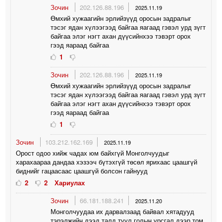
Зочин
202.126.88.196
2025.11.19
Өмхий хужаагийн эрлийзүүд оросын задралыг
тэсэг ядан хүлээгээд байгаа яагаад гэвэл урд зүгт
байгаа элэг нэгт ахан дүүсийнхээ тэвэрт орох
гээд яараад байгаа
1
Зочин
202.126.88.196
2025.11.19
Өмхий хужаагийн эрлийзүүд оросын задралыг
тэсэг ядан хүлээгээд байгаа яагаад гэвэл урд зүгт
байгаа элэг нэгт ахан дүүсийнхээ тэвэрт орох
гээд яараад байгаа
1
Зочин
103.212.162.169
2025.11.19
Орост одоо хийж чадах юм байхгүй Монголчуудыг
харахаараа дандаа хэзээч бүтэхгүй төсөл ярихаас цаашгүй
биднийг гацаасаас цаашгүй болсон гайнууд
2
2
Хариулах
Зочин
66.181.188.241
2025.11.20
Монголчуудаа их дарвалзаад байвал хятадууд
тэрэлжийн дээд талд туул голын урсгал дээр том