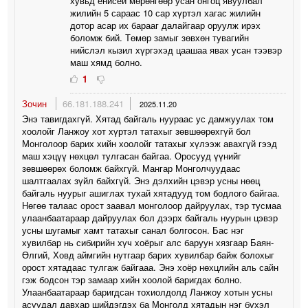
хувьд енисей мөрөнгөөр усан онгоц явуулбал
жилийн 5 сараас 10 сар хүртэл хагас жилийн
дотор асар их барааг далайгаар оруулж ирэх
боломж бий. Төмөр замыг зөвхөн тувагийн
нийслэл кызил хүргэхэд цаашаа явах усан тээвэр
маш хямд болно.
1
Зочин
66.181.188.241
2025.11.20
Энэ тавигдахгүй. Хятад байгаль нуураас ус дамжуулах том
хоолойг Ланжоу хот хүртэл татахыг зөвшөөрөхгүй бол
Монголоор барих хийн хоолойг татахыг хүлээж авахгүй гээд
маш хэцүү нөхцөл тулгасан байгаа. Оросууд үүнийг
зөвшөөрөх боломж байхгүй. Мангар Монголчуудаас
шалтгаалах зүйл байхгүй. Энэ дэлхийн цэвэр усны нөөц
байгаль нуурыг ашиглах тухай хятадууд том бодлого байгаа.
Нөгөө талаас орост заавал монголоор дайруулах, тэр тусмаа
улаанбаатараар дайруулах бол дээрх байгаль нуурын цэвэр
усны шугамыг хамт татахыг санал болгосон. Бас нэг
хувилбар нь сибирийн хүч хоёрыг алс баруун хязгаар Баян-
Өлгий, Ховд аймгийн нутгаар барих хувилбар байж болохыг
орост хятадаас тулгаж байгааа. Энэ хоёр нөхцлийн аль сайн
гэж бодсон тэр замаар хийн хоолой баригдах болно.
Улаанбаатараар баригдсан тохиолдолд Ланжоу хотын усны
асуудал давхар шийдэгдэх ба Монголд хятадын нэг бүхэл