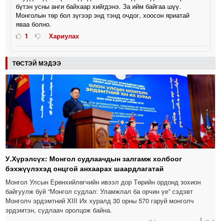
бүтэн усны анги байхаар хийгдэнэ. За ийм байгаа шүү.
Монголын төр бол зүгээр энд тэнд очдог, хоосон яриатай
яваа болно.
1
Хариулах
ТӨСТЭЙ МЭДЭЭ
У.Хүрэлсүх: Монгол судлаачдын залгамж холбоог
бэхжүүлэхэд онцгой анхаарах шаардлагатай
Монгол Улсын Ерөнхийлөгчийн ивээл дор Төрийн ордонд зохион
байгуулж буй “Монгол судлал: Уламжлал ба орчин үе” сэдэвт
Монголч эрдэмтний XIII Их хуралд 30 орны 570 гаруй монголч
эрдэмтэн, судлаач оролцож байна.