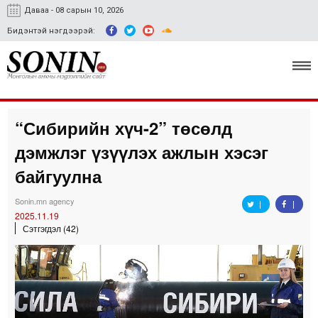
Даваа - 08 сарын 10, 2026
Бидэнтэй нэгдээрэй:
“Сибирийн хүч-2” төсөлд
Улс төр, эдийн засаг
дэмжлэг үзүүлэх ажлын хэсэг
Гэмт хэрэг
байгуулна
Нийгэм, соёл
Sonin.mn agency
2025.11.19
Спорт
Сэтгэгдэл (42)
Easy news