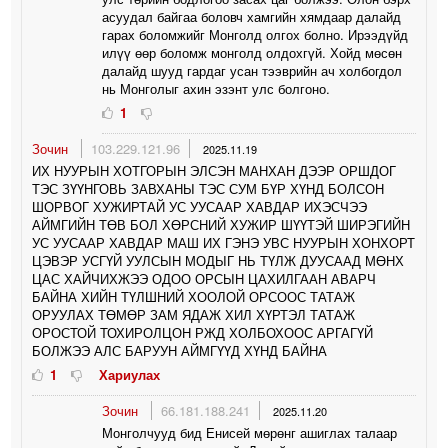
асуудал байгаа боловч хамгийн хямдаар далайд
гарах боломжийг Монголд олгох болно. Ирээдүйд
илүү өөр боломж монголд олдохгүй. Хойд мөсөн
далайд шууд гардаг усан тээврийн ач холбогдол
нь Монголыг ахин эзэнт улс болгоно.
1
Зочин
103.229.121.96
2025.11.19
ИХ НУУРЫН ХОТГОРЫН ЭЛСЭН МАНХАН ДЭЭР ОРШДОГ
ТЭС ЗҮҮНГОВЬ ЗАВХАНЫ ТЭС СУМ БҮР ХҮНД БОЛСОН
ШОРВОГ ХУЖИРТАЙ УС УУСААР ХАВДАР ИХЭСЧЭЭ
АЙМГИЙН ТӨВ БОЛ ХӨРСНИЙ ХУЖИР ШҮҮТЭЙ ШИРЭГИЙН
УС УУСААР ХАВДАР МАШ ИХ ГЭНЭ УВС НУУРЫН ХОНХОРТ
ЦЭВЭР УСГҮЙ УУЛСЫН МОДЫГ НЬ ТҮЛЖ ДУУСААД МӨНХ
ЦАС ХАЙЧИХЖЭЭ ОДОО ОРСЫН ЦАХИЛГААН АВАРЧ
БАЙНА ХИЙН ТҮЛШНИЙ ХООЛОЙ ОРСООС ТАТАЖ
ОРУУЛАХ ТӨМӨР ЗАМ ЯДАЖ ХИЛ ХҮРТЭЛ ТАТАЖ
ОРОСТОЙ ТОХИРОЛЦОН РЖД ХОЛБОХООС АРГАГҮЙ
БОЛЖЭЭ АЛС БАРУУН АЙМГҮҮД ХҮНД БАЙНА
1
Хариулах
Зочин
66.181.188.241
2025.11.20
Монголчууд бид Енисей мөрөнг ашиглах талаар