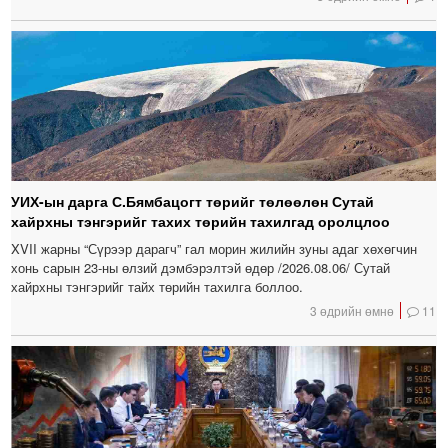
УИХ-ын дарга С.Бямбацогт төрийг төлөөлөн Сутай
хайрхны тэнгэрийг тахих төрийн тахилгад оролцлоо
XVII жарны “Сүрээр дарагч” гал морин жилийн зуны адаг хөхөгчин
хонь сарын 23-ны өлзий дэмбэрэлтэй өдөр /2026.08.06/ Сутай
хайрхны тэнгэрийг тайх төрийн тахилга боллоо.
3 өдрийн өмнө
11