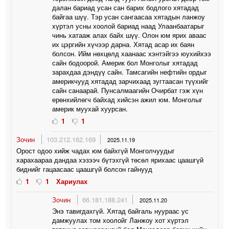
далан бариад усан сан барих бодлого хятадад
байгаа шүү. Тэр усан сангаасаа хятадын ланжоу
хүртэл усны хоолой бариад наад Улаанбаатарыг
чинь хатааж алах байх шүү. Олон юм ярих аваас
их цэргийн хүчээр дарна. Хятад асар их баян
болсон. Ийм нөхцөлд хаанаас хэнтэйгээ юухийхээ
сайн бодоорой. Америк бол Монголыг хятадад
зарахдаа дэндүү сайн. Тамсагийн нефтийн ордыг
америкчууд хятадад зарчихаад зугтаасан түүхийг
сайн санаарай. Пунсалмаагийн Очирбат гэж хүн
ерөнхийлөгч байхад хийсэн ажил юм. Монголыг
америк муухай хуурсан.
1
1
Зочин
103.212.162.169
2025.11.19
Орост одоо хийж чадах юм байхгүй Монголчуудыг
харахаараа дандаа хэзээч бүтэхгүй төсөл ярихаас цаашгүй
биднийг гацаасаас цаашгүй болсон гайнууд
1
1
Хариулах
Зочин
66.181.188.241
2025.11.20
Энэ тавигдахгүй. Хятад байгаль нуураас ус
дамжуулах том хоолойг Ланжоу хот хүртэл