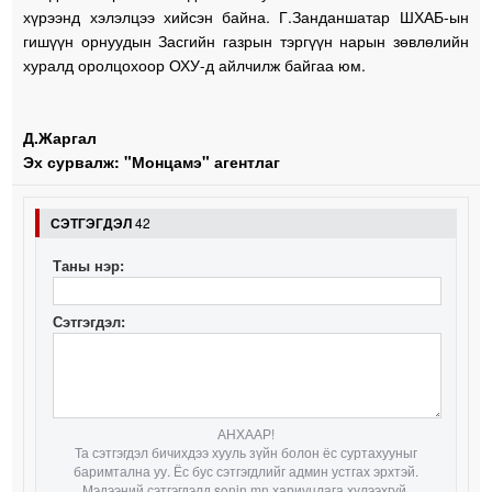
хүрээнд хэлэлцээ хийсэн байна. Г.Занданшатар ШХАБ-ын
гишүүн орнуудын Засгийн газрын тэргүүн нарын зөвлөлийн
хуралд оролцохоор ОХУ-д айлчилж байгаа юм.
Д.Жаргал
Эх сурвалж: "Монцамэ" агентлаг
СЭТГЭГДЭЛ
42
Таны нэр:
Сэтгэгдэл:
АНХААР!
Та сэтгэгдэл бичихдээ хууль зүйн болон ёс суртахууныг
баримтална уу. Ёс бус сэтгэгдлийг админ устгах эрхтэй.
Мэдээний сэтгэгдэлд sonin.mn хариуцлага хүлээхгүй.