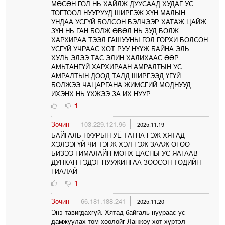
МӨСӨН ГОЛ НЬ ХАЙЛЖ ДУУСААД ХУДАГ УС
ТОГТООЛ НУУРУУД ШИРГЭЖ ХҮН МАЛЫН
УНДАА УСГҮЙ БОЛСОН БЭЛЧЭЭР ХАТАЖ ЦАЙЖ
ЗҮН НЬ ГАН БОЛЖ ӨВӨЛ НЬ ЗУД БОЛЖ
ХАРХИРАА ТЭЭЛ ГАШУУНЫ ГОЛ ГОРХИ БОЛСОН
УСГҮЙ УЧРААС ХОТ РУУ НҮҮЖ БАЙНА ЭЛЬ
ХУЛЬ ЭЛЭЭ ТАС ЭЛИН ХАЛИХААС ӨӨР
АМЬТАНГҮЙ ХАРХИРААН АМРАЛТЫН УС
АМРАЛТЫН ДООД ТАЛД ШИРГЭЭД ҮГҮЙ
БОЛЖЭЭ ЧАЦАРГАНА ЖИМСГИЙ МОДНУУД
ИХЭНХ НЬ ҮХЖЭЭ ЗА ИХ НУУР
1
Зочин
103.229.121.96
2025.11.19
БАЙГАЛЬ НУУРЫН УЁ ТАТНА ГЭЖ ХЯТАД
ХЭЛЭЭГҮЙ ЧИ ТЭГЖ ХЭЛ ГЭЖ ЗААЖ ӨГӨӨ
БИЗЭЭ ГИМАЛАЙН МӨНХ ЦАСНЫ УС ЯАГААВ
ДУНКАН ГЭДЭГ ПУУЖИНГАА ЗООСОН ТӨДИЙН
ГИАЛАЙ
1
Зочин
66.181.188.241
2025.11.20
Энэ тавигдахгүй. Хятад байгаль нуураас ус
дамжуулах том хоолойг Ланжоу хот хүртэл