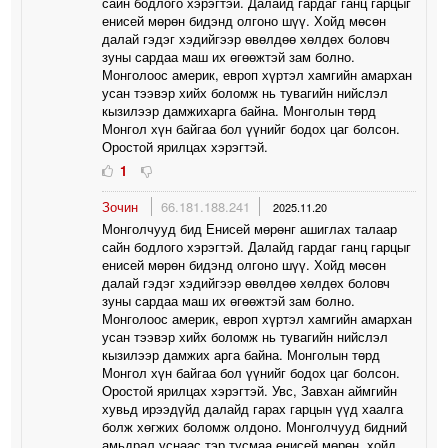
сайн бодлого хэрэгтэй. Далайд гардаг ганц гарцыг
енисей мөрөн бидэнд олгоно шүү. Хойд мөсөн
далай гэдэг хэдийгээр өвөлдөө хөлдөх боловч
зуны сардаа маш их өгөөжтэй зам болно.
Монголоос америк, европ хүртэл хамгийн амархан
усан тээвэр хийх боломж нь тувагийн нийслэл
кызилээр дамжихарга байна. Монголын төрд
Монгол хүн байгаа бол үүнийг бодох цаг болсон.
Оростой ярилцах хэрэгтэй.
1
Зочин
66.181.188.241
2025.11.20
Монголчууд бид Енисей мөрөнг ашиглах талаар
сайн бодлого хэрэгтэй. Далайд гардаг ганц гарцыг
енисей мөрөн бидэнд олгоно шүү. Хойд мөсөн
далай гэдэг хэдийгээр өвөлдөө хөлдөх боловч
зуны сардаа маш их өгөөжтэй зам болно.
Монголоос америк, европ хүртэл хамгийн амархан
усан тээвэр хийх боломж нь тувагийн нийслэл
кызилээр дамжих арга байна. Монголын төрд
Монгол хүн байгаа бол үүнийг бодох цаг болсон.
Оростой ярилцах хэрэгтэй. Увс, Завхан аймгийн
хувьд ирээдүйд далайд гарах гарцын үүд хаалга
болж хөгжих боломж олдоно. Монголчууд бидний
амьдрал уснаас тэр тусмаа енисей мөрөн, хойд