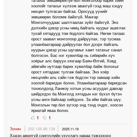
татахыг зөвшөөрөхгүй бол Монголоор барих хийн
хоолойг татахыг хүлээж авахгүй гээд маш хэцүү
нөхцөл тулгасан байгаа. Оросууд үүнийг
зөвшөөрөх боломж байхгүй. Мангар
Монголчуудаас шалтгаалах зүйл байхгүй. Энэ
дэлхийн цэвэр усны нөөц байгаль нуурыг ашиглах
тухай хятадууд том бодлого байгаа. Нөгөө талаас
орост заавал монголоор дайруулах, тэр тусмаа
улаанбаатараар дайруулах бол дээрх байгаль
нуурын цэвэр усны шугамыг хамт татахыг санал
болгосон. Бас нэг хувилбар нь сибирийн хүч
хоёрыг алс баруун хязгаар Баян-Өлгий, Ховд
аймгийн нутгаар барих хувилбар байж болохыг
орост хятадаас тулгаж байгааа. Энэ хоёр
нөхцлийн аль сайн гэж бодсон тэр замаар хийн
хоолой баригдах болно. Улаанбаатараар баригдсан
тохиолдолд Ланжоу хотын усны асуудал давхар
шийдэгдэх ба Монголд хятадын нэг бүхэл бүтэн
усны анги байхаар хийгдэнэ. За ийм байгаа шүү.
Монголын төр бол зүгээр энд тэнд очдог, хоосон
яриатай яваа болно.
1
1
Зочин
202.126.88.138
2025.11.19
Хэдэн ажилгүй сонгуулийн ухуулагч нараа тэжээхнээ