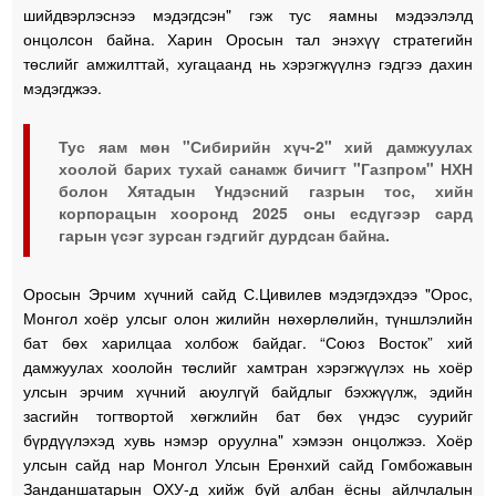
шийдвэрлэснээ мэдэгдсэн" гэж тус яамны мэдээлэлд
онцолсон байна. Харин Оросын тал энэхүү стратегийн
төслийг амжилттай, хугацаанд нь хэрэгжүүлнэ гэдгээ дахин
мэдэгджээ.
Тус яам мөн "Сибирийн хүч-2" хий дамжуулах
хоолой барих тухай санамж бичигт "Газпром" НХН
болон Хятадын Үндэсний газрын тос, хийн
корпорацын хооронд 2025 оны есдүгээр сард
гарын үсэг зурсан гэдгийг дурдсан байна.
Оросын Эрчим хүчний сайд С.Цивилев мэдэгдэхдээ "Орос,
Монгол хоёр улсыг олон жилийн нөхөрлөлийн, түншлэлийн
бат бөх харилцаа холбож байдаг. “Союз Восток” хий
дамжуулах хоолойн төслийг хамтран хэрэгжүүлэх нь хоёр
улсын эрчим хүчний аюулгүй байдлыг бэхжүүлж, эдийн
засгийн тогтвортой хөгжлийн бат бөх үндэс суурийг
бүрдүүлэхэд хувь нэмэр оруулна" хэмээн онцолжээ. Хоёр
улсын сайд нар Монгол Улсын Ерөнхий сайд Гомбожавын
Занданшатарын ОХУ-д хийж буй албан ёсны айлчлалын