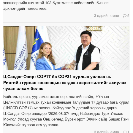
зөвшөөрлийн шинжтэй 103 бүртгэлээс нийслэлийн бизнес
эрхлэгчдийг чөлөөллөө.
3 өдрийн өмнө
5
Ц.Сандаг-Очир: COP17 ба COP31 хурлын уялдаа нь
Риогийн гурван конвенцын нэгдсэн хэрэгжилтийг ахиулах
чухал алхам болно
Байгаль орчин, уур амьсгалын өөрчлөлтийн сайд, НҮБ-ын
Цөлжилттэй тэмцэх тухай конвенцын Талуудын 17 дугаар бага хурал
(UNCCD COP17)-ыг зохион байгуулах Үндэсний хорооны дарга
Ц.Сандаг-Очир өнөөдөр /2026.08.07/ Бүгд Найрамдах Турк Улсаас
Монгол Улсад суугаа Онц бөгөөд Бүрэн эрхт Элчин сайд Башак Гэнч
Юксэлийг хүлээн авч уулзлаа.
3 өдрийн өмнө
1