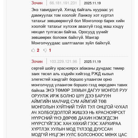
Зочин
66.181.191.231
2025.11.19
Энэ тавигдахгүй. Хятад байгаль нуураас ус
дамжуулах том хоолойг Ланжоу хот хүртэл
татахыг зөвшөөрөхгүй бол Монголоор барих хийн
хоолойг татахыг хүлээж авахгүй гээд маш хэцүү
нөхцөл тулгасан байгаа. Оросууд үүнийг
зөвшөөрөх боломж байхгүй. Мангар
Монголчуудаас шалтгаалах зүйл байхгүй.
2
1
Зочин
103.229.121.96
2025.11.19
сергей шойгу красноярск абаканы дундаас төмөр
заих төсөл аль хэдийн хийгээд РЖД кызыл
элегестей хандгайт боршоо улаангом орно
монголчууд улаангом боршоо гээд өөрсдөөч тавих
байхаа ЭНЭ ТӨМӨР ЗХМЫН ДАГУУ МОНГОЛ РУУ
ОРУУЛЖ ИРЖ БОЛНО ШҮҮ ДЭЭ БАРУУН
АЙМГИЙН МАЛЧИД СУМ АЙМГИЙ ТӨВ
МОНГОЛЫН ХҮЙТНИЙ ТУЙЛ ТУЛ ОНЦГОЙ ЧУХАЛ
АЧ ХОЛБОГДОЛТОЙ ЖИШЭЭ НЬ КРАСНОЯРСКТ
НҮҮРСНИЙ ҮНЭ ДӨРӨВ ДАХИН НЭМЭГДСЭН
НҮҮРСГҮЙГЭЭС ХАН ХӨХИЙ ГЭЭС ХАРХИРАА
ХҮРТЛЭХ УУЛЫН МОД ТҮЛЭЭД ДУУССАН
МОДГҮЙ НҮЦГЭН УУЛС БОЛСОНООС МӨНХ ЦАС