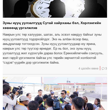
Зуны нууц уулзалтууд Сутай хайрханы бэл, Хэрлэнгийн
хөвөөнд үргэлжлэв
Намрын улс төр халуурах, шатах, аль эсвэл намдуу байхыг зуны
нууц уулзалтууд тодорхойлдог. Энэ нь албан ёсоор биш,
амьдралаар тогтоогдсон. Зуны нууц уулзалтуудаар юу ярина,
намрын улс төр түүгээр өрнөдөг. Ер нь бол, энэ зуны нууц
уулзалтууд жил хүрэхгүйн дараа болох Ерөнхийлөгчийн сонгууль,
жил гаруй үргэлжилж байгаа улс төрийн зөрчилтэй холбоотой
“сэдэв”-үүдийн дор үргэлжилж байна.
4 цагийн өмнө
3