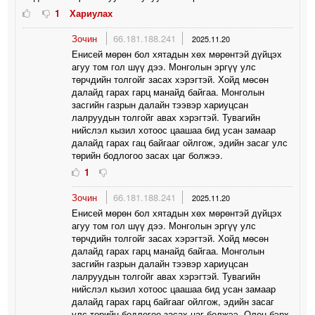
1
Хариулах
Зочин
66.181.188.241
2025.11.20
Енисей мөрөн бол хятадын хөх мөрөнтэй дүйцэх
агуу том гол шүү дээ. Монголын эргүү улс
төрчдийн толгойг засах хэрэгтэй. Хойд мөсөн
далайд гарах гарц манайд байгаа. Монголын
засгийн газрын далайн тээвэр хариуцсан
лалруудын толгойг авах хэрэгтэй. Тувагийн
нийслэл кызил хотоос цаашаа бид усан замаар
далайд гарах гац байгааг ойлгож, эдийн засаг улс
төрийн бодлогоо засах цаг болжээ.
1
Зочин
66.181.188.241
2025.11.20
Енисей мөрөн бол хятадын хөх мөрөнтэй дүйцэх
агуу том гол шүү дээ. Монголын эргүү улс
төрчдийн толгойг засах хэрэгтэй. Хойд мөсөн
далайд гарах гарц манайд байгаа. Монголын
засгийн газрын далайн тээвэр хариуцсан
лалруудын толгойг авах хэрэгтэй. Тувагийн
нийслэл кызил хотоос цаашаа бид усан замаар
далайд гарах гарц байгааг ойлгож, эдийн засаг
улс төрийн бодлогоо засах цаг болжээ. Олон бэрх