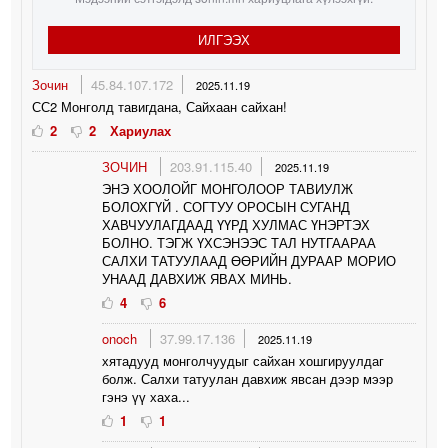
ИЛГЭЭХ
Зочин
45.84.107.172
2025.11.19
СС2 Монголд тавигдана, Сайхаан сайхан!
2
2
Хариулах
ЗОЧИН
203.91.115.40
2025.11.19
ЭНЭ ХООЛОЙГ МОНГОЛООР ТАВИУЛЖ
БОЛОХГҮЙ . СОГТУУ ОРОСЫН СУГАНД
ХАВЧУУЛАГДААД ҮҮРД ХУЛМАС ҮНЭРТЭХ
БОЛНО. ТЭГЖ ҮХСЭНЭЭС ТАЛ НУТГААРАА
САЛХИ ТАТУУЛААД ӨӨРИЙН ДУРААР МОРИО
УНААД ДАВХИЖ ЯВАХ МИНЬ.
4
6
onoch
37.99.17.136
2025.11.19
хятадууд монголчуудыг сайхан хошгируулдаг
болж. Салхи татуулан давхиж явсан дээр мээр
гэнэ үү хаха...
1
1