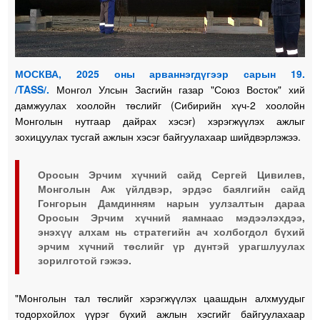
МОСКВА, 2025 оны арваннэгдүгээр сарын 19.
/TASS/.
Монгол Улсын Засгийн газар "Союз Восток" хий
дамжуулах хоолойн төслийг (Сибирийн хүч-2 хоолойн
Монголын нутгаар дайрах хэсэг) хэрэгжүүлэх ажлыг
зохицуулах тусгай ажлын хэсэг байгуулахаар шийдвэрлэжээ.
Оросын Эрчим хүчний сайд Сергей Цивилев,
Монголын Аж үйлдвэр, эрдэс баялгийн сайд
Гонгорын Дамдинням нарын уулзалтын дараа
Оросын Эрчим хүчний яамнаас мэдээлэхдээ,
энэхүү алхам нь стратегийн ач холбогдол бүхий
эрчим хүчний төслийг үр дүнтэй урагшлуулах
зорилготой гэжээ.
"Монголын тал төслийг хэрэгжүүлэх цаашдын алхмуудыг
тодорхойлох үүрэг бүхий ажлын хэсгийг байгуулахаар