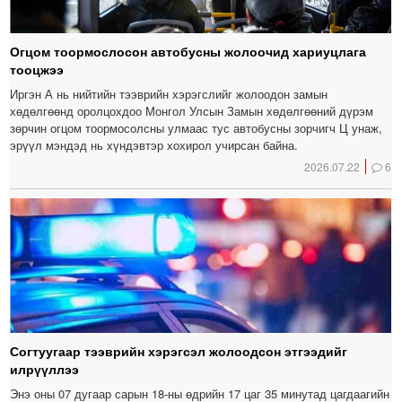
Огцом тоормослосон автобусны жолоочид хариуцлага
тооцжээ
Иргэн А нь нийтийн тээврийн хэрэгслийг жолоодон замын
хөдөлгөөнд оролцохдоо Монгол Улсын Замын хөдөлгөөний дүрэм
зөрчин огцом тоормосолсны улмаас тус автобусны зорчигч Ц унаж,
эрүүл мэндэд нь хүндэвтэр хохирол учирсан байна.
2026.07.22
6
Согтуугаар тээврийн хэрэгсэл жолоодсон этгээдийг
илрүүллээ
Энэ оны 07 дугаар сарын 18-ны өдрийн 17 цаг 35 минутад цагдаагийн