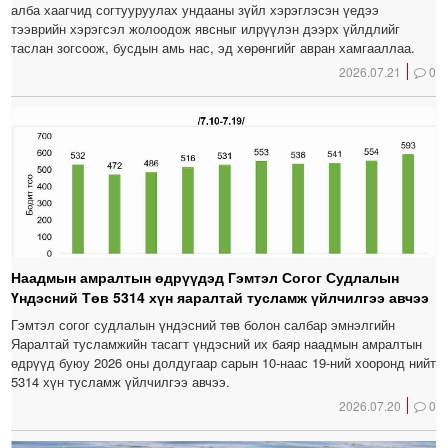
алба хаагчид согтууруулах ундааны зүйл хэрэглэсэн үедээ
тээврийн хэрэгсэл жолоодож явсныг илрүүлэн дээрх үйлдлийг
таслан зогсоож, бусдын амь нас, эд хөрөнгийг авран хамгааллаа.
2026.07.21
0
Наадмын амралтын өдрүүдэд Гэмтэл Согог Судлалын
Үндэсний Төв 5314 хүн яаралтай тусламж үйлчилгээ авчээ
Гэмтэл согог судлалын үндэсний төв болон салбар эмнэлгийн
Яаралтай тусламжийн тасагт үндэсний их баяр наадмын амралтын
өдрүүд буюу 2026 оны долдугаар сарын 10-наас 19-ний хооронд нийт
5314 хүн тусламж үйлчилгээ авчээ.
2026.07.20
0