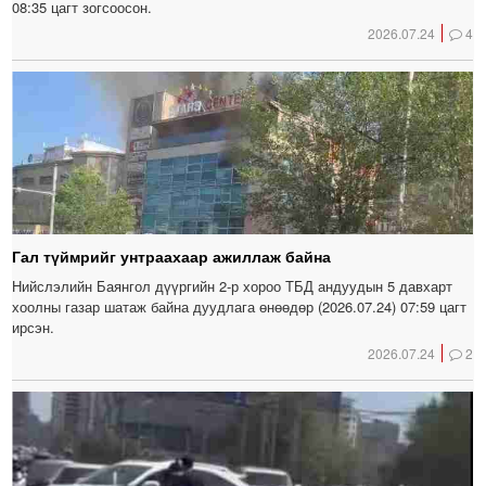
08:35 цагт зогсоосон.
2026.07.24
4
Гал түймрийг унтраахаар ажиллаж байна
Нийслэлийн Баянгол дүүргийн 2-р хороо ТБД андуудын 5 давхарт
хоолны газар шатаж байна дуудлага өнөөдөр (2026.07.24) 07:59 цагт
ирсэн.
2026.07.24
2