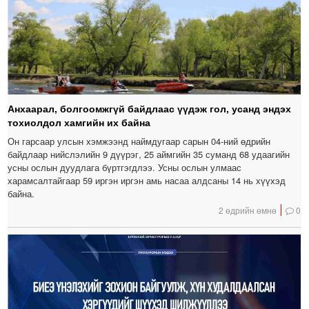
Анхаарал, болгоомжгүй байдлаас үүдэж гол, усанд эндэх
тохиолдол хамгийн их байна
Он гарсаар улсын хэмжээнд наймдугаар сарын 04-ний өдрийн
байдлаар нийслэлийн 9 дүүрэг, 25 аймгийн 35 суманд 68 удаагийн
усны ослын дуудлага бүртгэгдлээ. Усны ослын улмаас
харамсалтайгаар 59 иргэн иргэн амь насаа алдсаны 14 нь хүүхэд
байна.
2 өдрийн өмнө
0