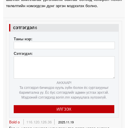
төлөлтийн нэмэгдсэн дүнг эргэн мэдээлэх болно.
СЭТГЭГДЭЛ
6
Таны нэр:
Сэтгэгдэл:
АНХААР!
Та сэтгэгдэл бичихдээ хууль зүйн болон ёс суртахууныг
баримтална уу. Ёс бус сэтгэгдлийг админ устгах эрхтэй.
Мэдээний сэтгэгдэлд sonin.mn хариуцлага хүлээхгүй.
ИЛГЭЭХ
Вold o
116.120.126.36
2025.11.19