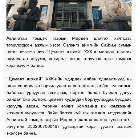
Авлигатай тэмцэх газрын Мөрдөн шалгах хэлтсээс
томилогдсон ажлын хэсэг Сэлэнгэ аймгийн Сайхан сумын
нутаг дэвсгэр дэх “Цемент шохой” ХХК-д мөрдөн шалгах
ажиллагаа явуулж, хохирол нөхөн төлүүлэх арга хэмжээг
хэрэгжүүлж байна.
“Цемент шохой”
ХХК-ийн удирдах албан тушаалтнууд нь
ашиг сонирхлын зөрчил удаа дараа гаргаж, албан тушаалын
байдлаа урвуулан ашиглаж, өөртөө болон бусдад давуу
байдал бий болгож, цемент худалдан борлуулахдаа бусдаас
хахууль авсан, төрийн өмчит компанид их хэмжээний
хохирол учруулсан байж болзошгүй гэх гомдол, мэдээллийг
Авлигатай тэмцэх газрын Мөрдөн шалгах хэлтэс хүлээн авч,
эрүүгийн 2502007000487 дугаартай хэрэг үүсгэн шалгаж
эхэлсэн байна.