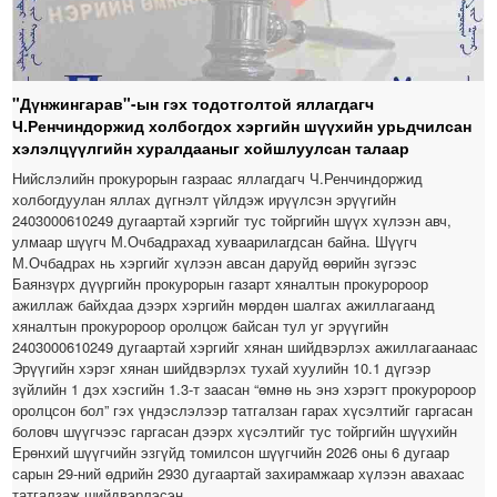
"Дүнжингарав"-ын гэх тодотголтой яллагдагч
Ч.Ренчиндоржид холбогдох хэргийн шүүхийн урьдчилсан
хэлэлцүүлгийн хуралдааныг хойшлуулсан талаар
Нийслэлийн прокурорын газраас яллагдагч Ч.Ренчиндоржид
холбогдуулан яллах дүгнэлт үйлдэж ирүүлсэн эрүүгийн
2403000610249 дугаартай хэргийг тус тойргийн шүүх хүлээн авч,
улмаар шүүгч М.Очбадрахад хуваарилагдсан байна. Шүүгч
М.Очбадрах нь хэргийг хүлээн авсан даруйд өөрийн зүгээс
Баянзүрх дүүргийн прокурорын газарт хяналтын прокуророор
ажиллаж байхдаа дээрх хэргийн мөрдөн шалгах ажиллагаанд
хяналтын прокуророор оролцож байсан тул уг эрүүгийн
2403000610249 дугаартай хэргийг хянан шийдвэрлэх ажиллагаанаас
Эрүүгийн хэрэг хянан шийдвэрлэх тухай хуулийн 10.1 дүгээр
зүйлийн 1 дэх хэсгийн 1.3-т заасан “өмнө нь энэ хэрэгт прокуророор
оролцсон бол” гэх үндэслэлээр татгалзан гарах хүсэлтийг гаргасан
боловч шүүгчээс гаргасан дээрх хүсэлтийг тус тойргийн шүүхийн
Ерөнхий шүүгчийн эзгүйд томилсон шүүгчийн 2026 оны 6 дугаар
сарын 29-ний өдрийн 2930 дугаартай захирамжаар хүлээн авахаас
татгалзаж шийдвэрлэсэн.