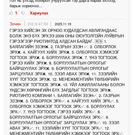
Гол нь улсад хохирол учруулсан тэр дарга нараа эхлээд
барьж хориочээ...
1
Хариулах
Зочин
202.9.47.69
2025.11.19
ГЭРЭЭ ХИЙСЭН ЭХ ОРНОО ХУДАЛДСАН АВЛИГАЧДААС
БОЛЖ ЭНЭ БҮХ ЭРХЭЭ 2009 ОНЫ ОЮУТОЛГОЙН ЛУЙВРЫН
ГЭРЭЭГЭЭР РИОТИНТОД АЛДСАН БАЙДАГ. 🇲🇳 1.
БАЯЛАГИЙН ЭЗЭН❌️. 2. ГАЗРЫН ЭЗЭН ✅️. 3. ОЛБОРЛОХ
ЭРХ❌️. 4. ХАЙГУУЛ ХИЙХ ЭРХ❌️. 5. ОЛБОРЛОХ ХЭМЖЭЭГ
ТОГТООХ ЭРХ❌️. 6. БОРЛУУЛАХ ЭРХ❌️. 7. ҮНЭ ТОГТООЖ,
ГЭРЭЭ ХИЙХ ЭРХ❌️. 8. БОРЛУУЛАЛТЫН ОРЛОГЫГ
БАЙРШУУЛАХ ЭРХ❌️. 9. БОРЛУУЛАЛТЫН ОРЛОГЫГ
ЗАРЦУУЛАХ ЭРХ❌️. 10. ЗЭЭЛ АВАХ ЭРХ❌️. 11. ЗЭЭЛИЙН
ХҮҮГ ТОГТООХ ЭРХ❌️. 12. МЕНЕЖМЕНТИЙН ТӨЛБӨРИЙН
ХЭМЖЭЭГ ТОГТООХ ЭРХ❌️. 13. ҮЙЛ АЖИЛЛАГААНЫ БОЛОН
ҮНДСЭН ХӨРӨНГИЙН БҮХ ЗАРДЛЫГ ТОГТООХ ЭРХ❌️.
РИОТИНТО КОМПАНИ 1. БАЯЛАГИЙН ЭЗЭН✅️. 2. ГАЗРЫН
ЭЗЭН❌️. 3. ОЛБОРЛОХ ЭРХ✅️. 4. ХАЙГУУЛ ХИЙХ ЭРХ✅️. 5.
ОЛБОРЛОХ ХЭМЖЭЭГ ТОГТООХ ЭРХ✅️. 6. БОРЛУУЛАХ
ЭРХ✅️. 7. ҮНЭ ТОГТООЖ, ГЭРЭЭ ХИЙХ ЭРХ✅️. 8.
БОРЛУУЛАЛТЫН ОРЛОГЫГ БАЙРШУУЛАХ ЭРХ✅️. 9.
БОРЛУУЛАЛТЫН ОРЛОГЫГ ЗАРЦУУЛАХ ЭРХ✅️. 10. ЗЭЭЛ
АВАХ ЭРХ✅️. 11. ЗЭЭЛИЙН ХҮҮГ ТОГТООХ ЭРХ✅️. 12.
МЕНЕЖМЕНТИЙН ТӨЛБӨРИЙН ХЭМЖЭЭГ ТОГТООХ ЭРХ✅️.