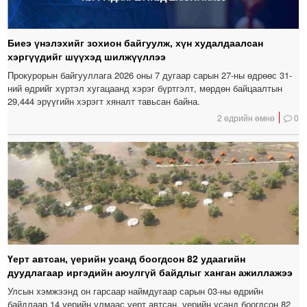
Биеэ үнэлэхийг зохион байгуулж, хүн худалдаалсан
хэргүүдийг шүүхэд шилжүүллээ
Прокурорын байгууллага 2026 оны 7 дугаар сарын 27-ны өдрөөс 31-
ний өдрийг хүртэл хугацаанд хэрэг бүртгэлт, мөрдөн байцаалтын
29,444 эрүүгийн хэрэгт хяналт тавьсан байна.
2 өдрийн өмнө
0
Үерт автсан, үерийн усанд боогдсон 82 удаагийн
дуудлагаар иргэдийн аюулгүй байдлыг ханган ажиллажээ
Улсын хэмжээнд он гарсаар наймдугаар сарын 03-ны өдрийн
байдлаар 14 үерийн улмаас үерт автсан, үерийн усанд боогдсон 82