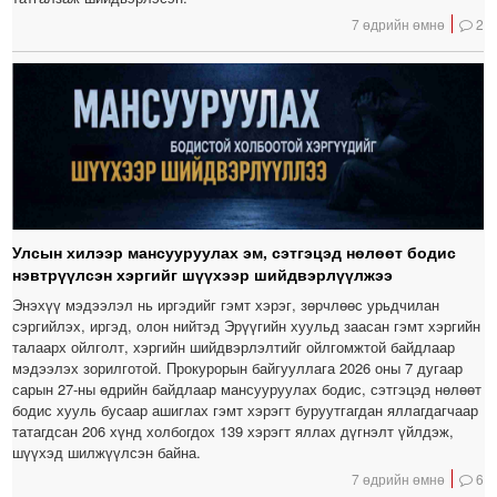
7 өдрийн өмнө
2
Улсын хилээр мансууруулах эм, сэтгэцэд нөлөөт бодис
нэвтрүүлсэн хэргийг шүүхээр шийдвэрлүүлжээ
Энэхүү мэдээлэл нь иргэдийг гэмт хэрэг, зөрчлөөс урьдчилан
сэргийлэх, иргэд, олон нийтэд Эрүүгийн хуульд заасан гэмт хэргийн
талаарх ойлголт, хэргийн шийдвэрлэлтийг ойлгомжтой байдлаар
мэдээлэх зорилготой. Прокурорын байгууллага 2026 оны 7 дугаар
сарын 27-ны өдрийн байдлаар мансууруулах бодис, сэтгэцэд нөлөөт
бодис хууль бусаар ашиглах гэмт хэрэгт буруутгагдан яллагдагчаар
татагдсан 206 хүнд холбогдох 139 хэрэгт яллах дүгнэлт үйлдэж,
шүүхэд шилжүүлсэн байна.
7 өдрийн өмнө
6