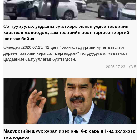
Согтууруулах ундааны зүйл хэрэглэсэн үедээ тээврийн
хэрэгсэл жолоодож, зам тээврийн осол гаргасан хэргийг
шалгаж байна
Өнөөдөр /2026.07.23/ 12 цагт "Баянгол дүүргийн нутаг дэвсгэрт
дөрвөн тээврийн хэрэгсэл мөргөлдсөн" гэх дуудлага, мэдээлэл
цагдаагийн байгууллагад бүртгэгдсэн.
2026.07.23
5
Мадурогийн шүүх хурал ирэх оны 6-р сарын 1-нд эхлэхээр
товлогджээ