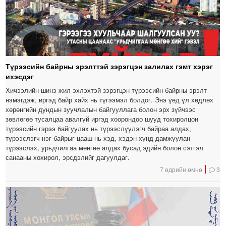
Түрээсийн байрны эрэлттэй зэрэгцэн залилах гэмт хэрэг
ихэсдэг
Хичээлийн шинэ жил эхлэхтэй зэрэгцэн түрээсийн байрны эрэлт
нэмэгдэж, иргэд байр хайх нь түгээмэл болдог. Энэ үед үл хөдлөх
хөрөнгийн дундын зуучлалын байгууллага болон эрх зүйчээс
зөвлөгөө тусалцаа авалгүй иргэд хоорондоо шууд тохиролцон
түрээсийн гэрээ байгуулах нь түрээслүүлэгч байраа алдах,
түрээслэгч нэг байрыг цааш нь хэд, хэдэн хүнд дамжуулан
түрээслэх, урьдчилгаа мөнгөө алдах бусад эдийн болон сэтгэл
санааны хохирол, эрсдэлийг дагуулдаг.
7 өдрийн өмнө
3