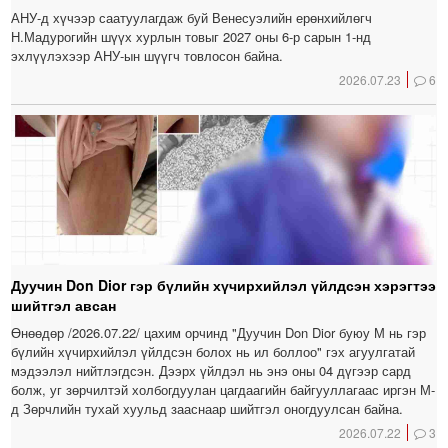
АНУ-д хүчээр саатуулагдаж буй Венесуэлийн ерөнхийлөгч
Н.Мадурогийн шүүх хурлын товыг 2027 оны 6-р сарын 1-нд
эхлүүлэхээр АНУ-ын шүүгч товлосон байна.
2026.07.23
6
Дуучин Don Dior гэр бүлийн хүчирхийлэл үйлдсэн хэрэгтээ
шийтгэл авсан
Өнөөдөр /2026.07.22/ цахим орчинд "Дуучин Don Dior буюу М нь гэр
бүлийн хүчирхийлэл үйлдсэн болох нь ил боллоо" гэх агуулгатай
мэдээлэл нийтлэгдсэн. Дээрх үйлдэл нь энэ оны 04 дүгээр сард
болж, уг зөрчилтэй холбогдуулан цагдаагийн байгууллагаас иргэн М-
д Зөрчлийн тухай хуульд зааснаар шийтгэл оногдуулсан байна.
2026.07.22
3