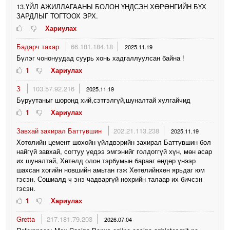
13.ҮЙЛ АЖИЛЛАГААНЫ БОЛОН ҮНДСЭН ХӨРӨНГИЙН БҮХ
ЗАРДЛЫГ ТОГТООХ ЭРХ.
Хариулах
Бадарч тахар
66.181.184.18
2025.11.19
Бүлэг чононуудад суурь хонь хадгаллуулсан байна !
1
Хариулах
З
103.57.92.216
2025.11.19
Буруутаныг шоронд хий,сэтгэлгүй,шуналтай хулгайчид
1
Хариулах
Завхай захирал Баттүвшин
202.21.113.238
2025.11.19
Хөтөлийн цемент шохойн үйлдвэрийн захирал Баттүвшин бол
найгүй завхай, согтуу үедээ эмгэнийг голдоггүй хүн, мөн асар
их шуналтай, Хөтөлд олон тэрбумын барааг өндөр үнээр
шахсан хогийн новшийн амьтан гэж Хөтөлийнхөн ярьдаг юм
гэсэн. Сошиалд ч энэ чадваргүй нөхрийн талаар их бичсэн
гэсэн.
1
Хариулах
Gretta
217.181.79.203
2026.07.04