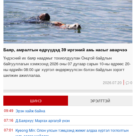
Баяр, амралтын өдрүүдэд 39 иргэний амь насыг аварчээ
Үндэсний их баяр наадмыг тохиолдуулан Онцгой байдлын
байгууллагын хэмжээнд 2026 оны 07 дугаар сарын 10-ны өдрөөс 20-
ны өдрийн 08:00 цаг хүртэл өндөржүүлсэн бэлэн байдлын зэрэгт
шилжин ажиллалаа.
2026.07.20
0
ШИНЭ
ЭРЭЛТТЭЙ
09:49
Эрэн хайж байна
07:16
Д.Баярхүү: Маргах аргагүй үнэн
07:01
Kyeong Min: Олон улсын тэмцээнд жижиг алдаа хүртэл тоглолтын
хувь заяаг шийддэг