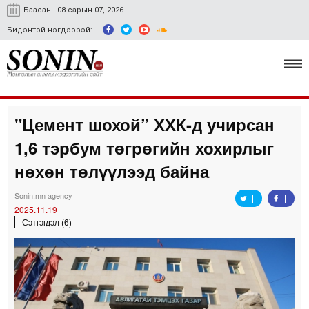
Баасан - 08 сарын 07, 2026
Бидэнтэй нэгдээрэй:
"Цемент шохой” ХХК-д учирсан
Улс төр, эдийн засаг
1,6 тэрбум төгрөгийн хохирлыг
Гэмт хэрэг
нөхөн төлүүлээд байна
Нийгэм, соёл
Sonin.mn agency
2025.11.19
Спорт
Сэтгэгдэл (6)
Easy news