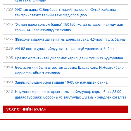
17:28
УИХ-ын дарга С.Бямбацогт төрийг төлөөлөн Сутай хайрхны
тэнгэрийг тахих төрийн тахилгад оролцлоо
15:45
“Хотын дарга сонсож байна” 150150 тусгай дугаарыг наймдугаар
сарын 14-нөөс ажиллуулж эхэлнэ
14:55
Жинхэнэ амаргүй цаг үеийг нь Ерөнхий сайд Н.Учрал туулж байна
12:39
АИ-92 шатахууны нийлүүлэлт тасралтгүй үргэлжилж байна
12:05
Бразил Аргентинтай дипломат харилцааны түвшнээ буурууллаа
10:49
Өвөлжилтийн бэлтгэл ажлын хүрээнд Шадар сайд Н.Номтойбаяр
Дорноговь аймагт ажиллав
10:20
Зарим голуудын усны түвшин 10-65 см нэмэгдсэн байна
10:13
Нэгдүгээр хорооллын арын замыг наймдугаар сарын 6-ны 23:00
цагаас түр хааж, борооны ус зайлуулах шугамын хөндлөн сэтэлгээ
хийнэ
ЗОХИОГЧИЙН БУЛАН
09:59
Дронтой холбоотой дагалдах хэрэгслийн экспортын хяналтыг
чангатгана гэжээ
09:57
Тажикстаны гадаад өрийн өнөөгийн байдал