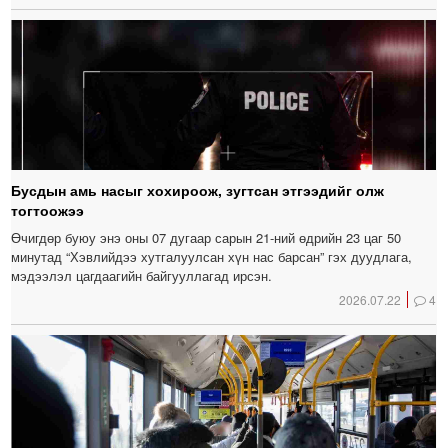
Бусдын амь насыг хохироож, зугтсан этгээдийг олж
тогтоожээ
Өчигдөр буюу энэ оны 07 дугаар сарын 21-ний өдрийн 23 цаг 50
минутад “Хэвлийдээ хутгалуулсан хүн нас барсан” гэх дуудлага,
мэдээлэл цагдаагийн байгууллагад ирсэн.
2026.07.22
4