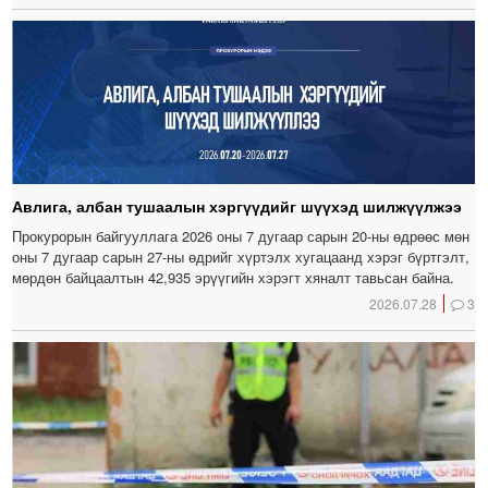
Авлига, албан тушаалын хэргүүдийг шүүхэд шилжүүлжээ
Прокурорын байгууллага 2026 оны 7 дугаар сарын 20-ны өдрөөс мөн
оны 7 дугаар сарын 27-ны өдрийг хүртэлх хугацаанд хэрэг бүртгэлт,
мөрдөн байцаалтын 42,935 эрүүгийн хэрэгт хяналт тавьсан байна.
2026.07.28
3