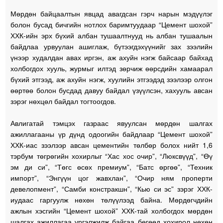
Мөрдөн байцаалтын явцад авагдсан гэрч нарын мэдүүлэг
болон бусад бичгийн нотлох баримтуудаар “Цемент шохой”
ХХК-ийн эрх бүхий албан тушаалтнууд нь албан тушаалын
байдлаа урвуулан ашиглаж, бүтээгдэхүүнийг зах зээлийн
үнээр худалдан авах иргэн, аж ахуйн нэгж байсаар байхад
холбогдох хууль, журмыг илтэд зөрчиж өөрсдийн хамаарал
бүхий этгээд, аж ахуйн нэгж, хуулийн этгээдэд зээлээр олгон
өөртөө болон бусдад давуу байдал үзүүлсэн, хахууль авсан
зэрэг нөхцөл байдал тогтоогдов.
Авлигатай тэмцэх газраас явуулсан мөрдөн шалгах
ажиллагааны үр дүнд одоогийн байдлаар “Цемент шохой”
ХХК-иас зээлээр авсан цементийн төлбөр болох нийт 1,6
тэрбум төгрөгийн хохирлыг “Хас хос очир”, “Люксвүүд”, “Өү
эм ди си”, “Төгс өсөх премиум”, “Батс өргөө”, “Техник
импорт”, “Энгүүн цог жавхлан”, “Очир ням проперти
девелопмент”, “Самби констракшн”, “Кью си эс” зэрэг ХХК-
иудаас гаргуулж нөхөн төлүүлээд байна. Мөрдөгчдийн
ажлын хэсгийн “Цемент шохой” ХХК-тай холбогдох мөрдөн
шалгах ажиллагаа үргэлжилж байгаа бөгөөд хохирол нөхөн