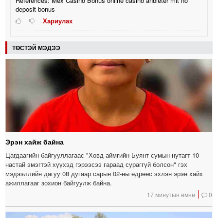
References: Mex Casino Bonus online casino anbieter mit no
deposit bonus
Хариулах
ТӨСТЭЙ МЭДЭЭ
Эрэн хайж байна
Цагдаагийн байгууллагаас "Ховд аймгийн Буянт сумын нутагт 10
настай эмэгтэй хүүхэд гэрээсээ гараад сураггүй болсон" гэх
мэдээллийн дагуу 08 дугаар сарын 02-ны өдрөөс эхлэн эрэн хайх
ажиллагааг зохион байгуулж байна.
17 минутын өмнө
0