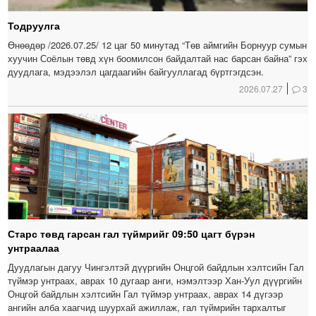
Тодруулга
Өнөөдөр /2026.07.25/ 12 цаг 50 минутад “Төв аймгийн Борнуур сумын
хуучин Соёлын төвд хүн боомилсон байдалтай нас барсан байна” гэх
дуудлага, мэдээлэл цагдаагийн байгууллагад бүртгэгдсэн.
2026.07.27
3
Старс төвд гарсан гал түймрийг 09:50 цагт бүрэн
унтраалаа
Дуудлагын дагуу Чингэлтэй дүүргийн Онцгой байдлын хэлтсийн Гал
түймэр унтраах, аврах 10 дугаар анги, нэмэлтээр Хан-Уул дүүргийн
Онцгой байдлын хэлтсийн Гал түймэр унтраах, аврах 14 дүгээр
ангийн алба хаагчид шуурхай ажиллаж, гал түймрийн тархалтыг