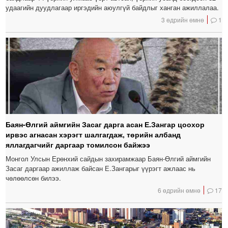
удаагийн дуудлагаар иргэдийн аюулгүй байдлыг ханган ажиллалаа.
3 өдрийн өмнө
1
Баян-Өлгий аймгийн Засаг дарга асан Е.Зангар цоохор
ирвэс агнасан хэрэгт шалгагдаж, төрийн албанд
яллагдагчийг даргаар томилсон байжээ
Монгол Улсын Ерөнхий сайдын захирамжаар Баян-Өлгий аймгийн
Засаг даргаар ажиллаж байсан Е.Зангарыг үүрэгт ажлаас нь
чөлөөлсөн билээ.
6 өдрийн өмнө
17