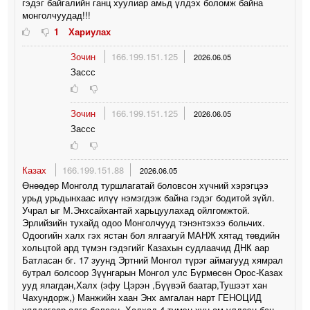
гэдэг байгалийн ганц хуулиар амьд үлдэх боломж байна
монголчуудад!!!
1
Хариулах
Зочин
166.199.151.125
2026.06.05
Зассс
Зочин
166.199.151.125
2026.06.05
Зассс
Казах
166.199.151.88
2026.06.05
Өнөөдөр Монголд туршлагатай боловсон хүчний хэрэгцээ
урьд урьдынхаас илүү нэмэгдэж байна гэдэг бодитой зүйл.
Учрал ыг М.Энхсайхантай харьцуулахад ойлгомжтой.
Эрлийзийн тухайд одоо Монголчууд тэнэнтэхээ больчих.
Одоогийн халх гэх ястан бол ялгаагуй МАНЖ хятад төвдийн
хольцтой ард түмэн гэдэгийг Казахын судлаачид ДНК аар
Батласан бг. 17 зуунд Эртний Монгол түрэг аймагууд хямрал
бутрал болсоор Зүүнгарын Монгол улс Бүрмөсөн Орос-Казах
ууд ялагдан,Халх (эфу Цэрэн ,Бүүвэй баатар,Тушээт хан
Чахундорж,) Манжийн хаан Энх амгалан нарт ГЕНОЦИД
хядлагаар алга болсон. Халхад 4 түмэн хүн ам үлдсэн бсн.