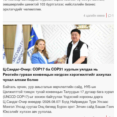
зөвшөөрлийн шинжтэй 103 бүртгэлээс нийслэлийн бизнес
эрхлэгчдийг чөлөөллөө.
4 цагийн өмнө
1
Ц.Сандаг-Очир: COP17 ба COP31 хурлын уялдаа нь
Риогийн гурван конвенцын нэгдсэн хэрэгжилтийг ахиулах
чухал алхам болно
Байгаль орчин, уур амьсгалын өөрчлөлтийн сайд, НҮБ-ын
Цөлжилттэй тэмцэх тухай конвенцын Талуудын 17 дугаар бага хурал
(UNCCD COP17)-ыг зохион байгуулах Үндэсний хорооны дарга
Ц.Сандаг-Очир өнөөдөр /2026.08.07/ Бүгд Найрамдах Турк Улсаас
Монгол Улсад суугаа Онц бөгөөд Бүрэн эрхт Элчин сайд Башак Гэнч
Юксэлийг хүлээн авч уулзлаа.