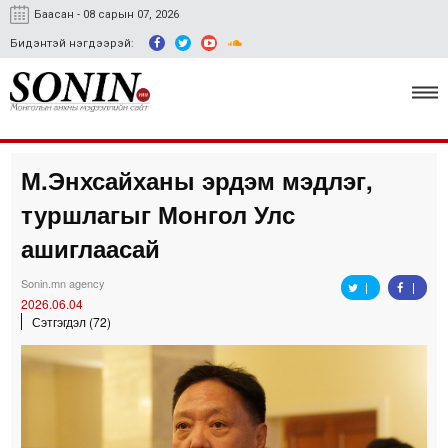
Баасан - 08 сарын 07, 2026
Бидэнтэй нэгдээрэй:
М.Энхсайханы эрдэм мэдлэг,
Улс төр, эдийн засаг
туршлагыг Монгол Улс
Гэмт хэрэг
ашиглаасай
Нийгэм, соёл
Sonin.mn agency
2026.06.04
Спорт
Сэтгэгдэл (72)
Easy news