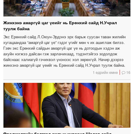
Жинхэнэ амаргүй цаг үеийг нь Ерөнхий сайд Н.Учрал
туулж байна
Экс Ерөнхий сайд Л.Оюун-Эрдэнэ эрх барьж суусан таван жилийн
хугацаандаа “амаргүй цаг үе” гэдэг үгийг мөн ч их ашиглаж билээ.
Гэвч экс Ерөнхий сайдын амаргүй цаг үе нь дотоодын хэдэн аж
ахуйн нэгжээ дайсан гэж зарлачихаад, тэдэнтэйгээ зодолдож
байснаас халиагүй гэчихвэл үнэнээс хол зөрөхгүй. Начир дээрээ
жинхэнэ амаргүй цаг үеийг нь Ерөнхий сайд Н.Учрал туулж байна.
1 өдрийн өмнө
16
Өвөлжилтийн бэлтгэл ажлын хүрээнд Шадар сайд