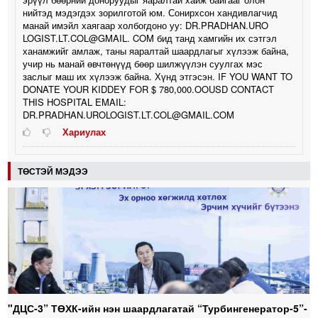
нийтэд мэдэгдэх зорилготой юм. Сонирхсон хандивлагчид
манай имэйл хаягаар холбогдоно уу: DR.PRADHAN.URO
LOGIST.LT.COL@GMAIL. COM бид танд хамгийн их сэтгэл
ханамжийг амлаж, таны яаралтай шаардлагыг хүлээж байна,
учир нь манай өвчтөнүүд бөөр шилжүүлэн суулгах мэс
заслыг маш их хүлээж байна. Хүнд этгэсэн. IF YOU WANT TO
DONATE YOUR KIDDEY FOR $ 780,000.OOUSD CONTACT
THIS HOSPITAL EMAIL:
DR.PRADHAN.UROLOGIST.LT.COL@GMAIL.COM
Хариулах
ТӨСТЭЙ МЭДЭЭ
"ДЦС-3” ТӨХК-ийн нэн шаардлагатай “Турбингенератор-5”-