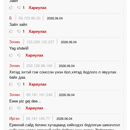
Зайл
1
Хариулах
Б
59.153.86.20
2026.06.04
Зайл зайл
1
Хариулах
Зочин
103.229.122.237
2026.06.04
Yag shde🤣
Хариулах
Зочин
202.126.88.199
2026.06.04
Хятад эхтэй гэж сонссон үнэн бол,хятад бодлого л явуулах
байх даа.
1
Хариулах
Зочин
66.181.161.249
2026.06.04
Eeee piz gej dee...
Хариулах
Иргэн
66.181.190.77
2026.06.04
Ерөнхий сайд богино хугацаанд хийхэдээ бодлогын шинэчлэл
хийх гэж үзсэн ерөнхий сайд байсан шүү даанч Элбэгдорж