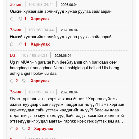
Зочин
103.168.34.44
2026.06.04
Өмхий хужаагийн эрлийзүүд хужаа руугаа зайлаарай
1
Хариулах
Зочин
103.168.34.44
2026.06.04
Өмхий хужаагийн эрлийзүүд хужаа руугаа зайлаарай
1
Хариулах
Dd
103.168.34.31
2026.06.04
Ug ni MUAN-in garaltai hun deeSayahnii ohin barildaan deer
haragdaagui sanagdana Nam ni ashiglahgui baihad Uls barag
ashiglahgui l bolov uu daa
2
Хариулах
Зочин
103.168.34.70
2026.06.04
Ямар туршлагыг нь хэрэглэх юм бэ дээ! Хорлон сүйтгэх
ажлыг нууцаар сайн явуулж чаддагийг нь үү?! Гэмт хэргийн
баримтуудыг сайн устгаж чаддагийг нь үү?! Баасны ялаа
гэдэг шиг, энэ муу троллууд байсгээд л хамгийн хорлонтой
этгээдүүдийг худал магтаж гаргаж ирэх гэж зүтгэх юм аа. .
5
2
Хариулах