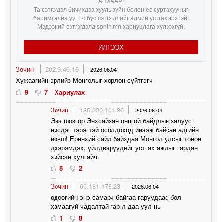
АНХААР!
Та сэтгэгдэл бичихдээ хууль зүйн болон ёс суртахууныг
баримтална уу. Ёс бус сэтгэгдлийг админ устгах эрхтэй.
Мэдээний сэтгэгдэлд sonin.mn хариуцлага хүлээхгүй.
ИЛГЭЭХ
Зочин
202.9.46.19
2026.06.04
Хужаагийн эрлийз Монголыг хорлон сүйтгэгч
9
7
Хариулах
Зочин
185.220.101.36
2026.06.04
Энэ шозгор Энхсайхан онцгой байдлын залуус
нисдэг тэрэгтэй осолдоход инээж байсан адгийн
новш! Ерөнхий сайд байхдаа Монгол улсыг тонон
дээрэмдэх, үйлдвэрүүдийг устгах ажлыг гардан
хийсэн хулгайч.
8
2
Зочин
66.181.178.23
2026.06.04
одоогийн энэ самарч байгаа гаруудаас бол
хамаагүй чадалтай гар л даа уул нь
1
8