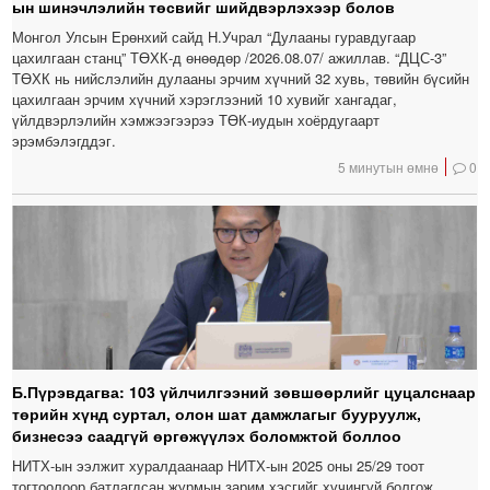
ын шинэчлэлийн төсвийг шийдвэрлэхээр болов
Монгол Улсын Ерөнхий сайд Н.Учрал “Дулааны гуравдугаар
цахилгаан станц” ТӨХК-д өнөөдөр /2026.08.07/ ажиллав. “ДЦС-3”
ТӨХК нь нийслэлийн дулааны эрчим хүчний 32 хувь, төвийн бүсийн
цахилгаан эрчим хүчний хэрэглээний 10 хувийг хангадаг,
үйлдвэрлэлийн хэмжээгээрээ ТӨК-иудын хоёрдугаарт
эрэмбэлэгддэг.
5 минутын өмнө
0
Б.Пүрэвдагва: 103 үйлчилгээний зөвшөөрлийг цуцалснаар
төрийн хүнд суртал, олон шат дамжлагыг бууруулж,
бизнесээ саадгүй өргөжүүлэх боломжтой боллоо
НИТХ-ын ээлжит хуралдаанаар НИТХ-ын 2025 оны 25/29 тоот
тогтоолоор батлагдсан журмын зарим хэсгийг хүчингүй болгож,