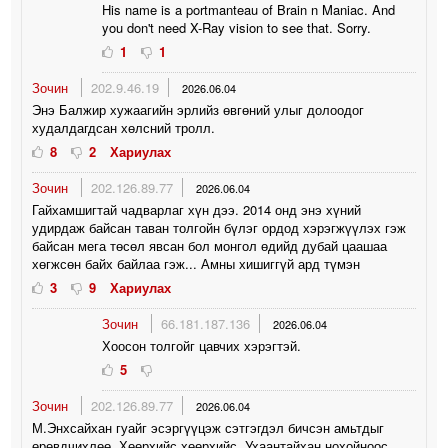
His name is a portmanteau of Brain n Maniac. And
you don't need X-Ray vision to see that. Sorry.
1
1
Зочин
202.9.46.19
2026.06.04
Энэ Балжир хужаагийн эрлийз өвгөний улыг долоодог
худалдагдсан хөлсний тролл.
8
2
Хариулах
Зочин
202.126.89.77
2026.06.04
Гайхамшигтай чадварлаг хүн дээ. 2014 онд энэ хүний
удирдаж байсан таван толгойн бүлэг ордод хэрэгжүүлэх гэж
байсан мега төсөл явсан бол монгол өдийд дубай цаашаа
хөгжсөн байх байлаа гэж... Амны хишиггүй ард түмэн
3
9
Хариулах
Зочин
66.181.187.136
2026.06.04
Хоосон толгойг цавчих хэрэгтэй.
5
Зочин
202.126.89.77
2026.06.04
М.Энхсайхан гуайг эсэргүүцэж сэтгэгдэл бичсэн амьтдыг
өрөвдчихлөө. Хөөрхийс хөөрхийс. Ухаантайхан нохойноос