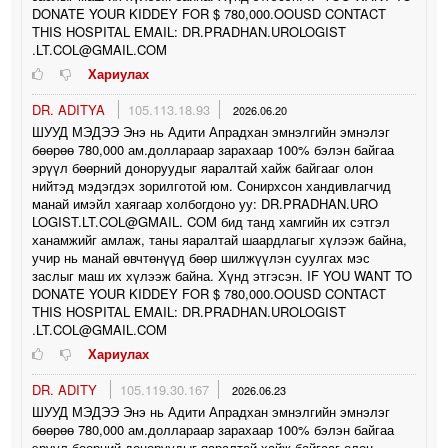
DONATE YOUR KIDDEY FOR $ 780,000.OOUSD CONTACT
THIS HOSPITAL EMAIL: DR.PRADHAN.UROLOGIST
.LT.COL@GMAIL.COM
Хариулах
DR. ADITYA
105.113.18.93
2026.06.20
ШУУД МЭДЭЭ Энэ нь Адити Апрадхан эмнэлгийн эмнэлэг
бөөрөө 780,000 ам.доллараар зарахаар 100% бэлэн байгаа
эрүүл бөөрний доноруудыг яаралтай хайж байгааг олон
нийтэд мэдэгдэх зорилготой юм. Сонирхсон хандивлагчид
манай имэйл хаягаар холбогдоно уу: DR.PRADHAN.URO
LOGIST.LT.COL@GMAIL. COM бид танд хамгийн их сэтгэл
ханамжийг амлаж, таны яаралтай шаардлагыг хүлээж байна,
учир нь манай өвчтөнүүд бөөр шилжүүлэн суулгах мэс
заслыг маш их хүлээж байна. Хүнд этгэсэн. IF YOU WANT TO
DONATE YOUR KIDDEY FOR $ 780,000.OOUSD CONTACT
THIS HOSPITAL EMAIL: DR.PRADHAN.UROLOGIST
.LT.COL@GMAIL.COM
Хариулах
DR. ADITY
105.119.30.167
2026.06.23
ШУУД МЭДЭЭ Энэ нь Адити Апрадхан эмнэлгийн эмнэлэг
бөөрөө 780,000 ам.доллараар зарахаар 100% бэлэн байгаа
эрүүл бөөрний доноруудыг яаралтай хайж байгааг олон