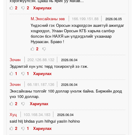
хэрэгжүүлсэн. Цааш нь ярих уу яахав...
2
2
Хариулах
М.Энхсайханы зөв
166.199.151.88
2026.06.05
Үндэсний гэх Оросын хоцрогдсон ашиггүй ажилдаг
хоцрогдол, Улаан Оросын КГБ харьяа салбхр
болсон бсн НАХЯ ын үлдэгдэлийг ухаанаар
Нураасан. Браво !
2
Зочин
202.126.88.132
2026.06.04
Эрдэмтэй хүн улс төрд тохирохгүй ээ гэж.
1
1
Хариулах
Зочин
66.181.187.136
2026.06.04
Энхсайханы толгойг 100 доллар үнэлж байна. Биржийн доод
үнэ 100 доллар.
2
Хариулах
Хуц
103.168.34.183
2026.06.04
said hiij bhdaa yum hiihgui yasiin hohino
2
1
Хариулах