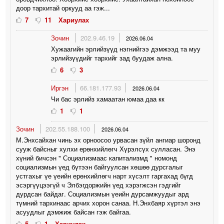
доор тархитай оркууд аа гэж...
7
11
Хариулах
Зочин
202.9.46.19
2026.06.04
Хужаагийн эрлийзүүд нэгнийгээ дэмжээд та муу
эрлийзүүдийг тархийг зад буудаж ална.
6
3
Иргэн
66.181.177.93
2026.06.04
Чи бас эрлийз хамаатан юмаа даа кк
1
1
Зочин
202.55.188.100
2026.06.04
М.Энхсайхан чинь эх орноосоо урвасан зүйл ангиар шоронд
сууж байсныг хулхи ерөнхийлөгч Хүрэлсүх сулласан. Энэ
хүний бичсэн " Социализмаас капитализмд " номонд
социализмын үед бүтээн байгуулсан хөшөө дурсгалыг
устгахыг үе үеийн ерөнхийлөгч нарт хүсэлт гаргахад бүгд
эсэргүүцээгүй ч Элбэгдоржийн үед хэрэгжсэн гэдгийг
дурдсан байдаг. Социализмын үеийн дурсамжуудыг ард
түмний тархинаас арчих хорон санаа. Н.Энхбаяр хүртэл энэ
асуудлыг дэмжиж байсан гэж байгаа.
5
1
Хариулах