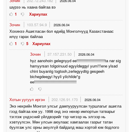
Зочин
202.72.243.182
2026.06.04
шүрээ нь хаана байгаа вэ
1
Хариулах
Зочин
103.57.94.9
2026.06.04
Хохинээ Ашигласан бол өдийд Монголчууд Казахстанаас
илүү гарах байлаа
1
5
Хариулах
Зочин
37.157.231.50
2026.06.04
hyz aanohoin gelegnyyd ee!!!!!!!!!!!!!!!!!!!!!!!!ta nar sig
hamyyrsan tolgoinuud egyyldeggyi yum!!!ene ylsad
chini buyaniig togtooh,zerlegyydiig gesgeeh
bichegdeegyi hyyli yilchilde"g
ee!!!!!!!!!!!!!!!!!!!!!!!!!!!!!!!!!!!!
Хотын уугуул иргэн
202.126.91.170
2026.06.04
Энэ нөхрийн Монгол улсыг дампууруулсан туршлагыг ашигла
гээд байгаа юм уу. 1998 онд энэ нөхөр импортын татварыг
тэглэж үндэсний үйлдвэрийг тэр чигээр нь элгээр нь
хэвтүүлсэн. Мөн улсын аюулаас хамгаалах газрыг татан
буулгаж улс орны аюулгүй байдалд маш хортой юм бодлого