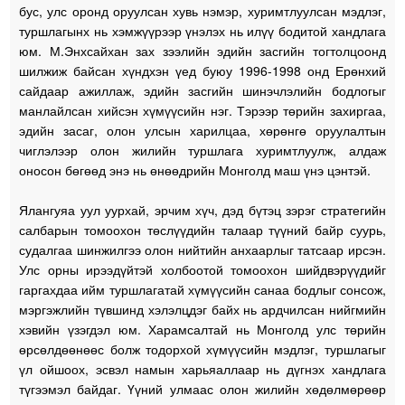
бус, улс оронд оруулсан хувь нэмэр, хуримтлуулсан мэдлэг,
туршлагынх нь хэмжүүрээр үнэлэх нь илүү бодитой хандлага
юм. М.Энхсайхан зах зээлийн эдийн засгийн тогтолцоонд
шилжиж байсан хүндхэн үед буюу 1996-1998 онд Ерөнхий
сайдаар ажиллаж, эдийн засгийн шинэчлэлийн бодлогыг
манлайлсан хийсэн хүмүүсийн нэг. Тэрээр төрийн захиргаа,
эдийн засаг, олон улсын харилцаа, хөрөнгө оруулалтын
чиглэлээр олон жилийн туршлага хуримтлуулж, алдаж
оносон бөгөөд энэ нь өнөөдрийн Монголд маш үнэ цэнтэй.
Ялангуяа уул уурхай, эрчим хүч, дэд бүтэц зэрэг стратегийн
салбарын томоохон төслүүдийн талаар түүний байр суурь,
судалгаа шинжилгээ олон нийтийн анхаарлыг татсаар ирсэн.
Улс орны ирээдүйтэй холбоотой томоохон шийдвэрүүдийг
гаргахдаа ийм туршлагатай хүмүүсийн санаа бодлыг сонсож,
мэргэжлийн түвшинд хэлэлцдэг байх нь ардчилсан нийгмийн
хэвийн үзэгдэл юм. Харамсалтай нь Монголд улс төрийн
өрсөлдөөнөөс болж тодорхой хүмүүсийн мэдлэг, туршлагыг
үл ойшоох, эсвэл намын харьяаллаар нь дүгнэх хандлага
түгээмэл байдаг. Үүний улмаас олон жилийн хөдөлмөрөөр