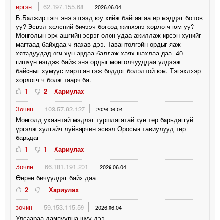
иргэн
62.197.155.68
2026.06.04
Б.Балжир гэгч энэ этгээд юу хийж байгаагаа ер мэддэг болов
уу? Эсвэл хөлсний бичээч бөгөөд жинхэнэ хорлогч юм уу?
Монголын эрх ашгийн эсрэг олон удаа ажиллаж ирсэн хүнийг
магтаад байхдаа ч яахав дээ. Тавантолгойн ордыг яаж
хятадуудад өгч хүн ардаа баллаж хаях шахлаа даа. 40
гишүүн нэгдэж байж энэ ордыг монголчууддаа үлдээж
байсныг хүмүүс мартсан гэж боддог бололтой юм. Тэгэхлээр
хорлогч ч болж таарч ба.
1
2
Хариулах
Зочин
103.57.92.127
2026.06.04
Монголд ухаантай мэдлэг туршлагатай хүн төр барьдаггүй
үргэлж хулгайч луйварчин эсвэл Оросын тавиулууд төр
барьдаг
1
1
Хариулах
Зочин
66.181.191.201
2026.06.04
Өөрөө бичүүлдэг байх даа
2
Хариулах
зочин
59.153.115.59
2026.06.04
Улсаараа дампуурна шүү дээ