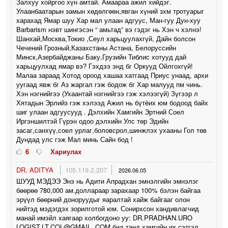
Залхуу хойргоо хүн амтай. Амаараа ажил хийдэг.
Улаанбаатарын замын хөдөлгөөн,явган хүний зхм тротуарыг
харахад Ямар шуу Хар мал улаан адгуус, Ман-гуу Дун-хуу
Barbarism нэвт шингэсэн “ амьтад” вэ гэдэг нь Хэн ч хэлнэ!
Шанхай,Москва,Токио ,Сеул харьцуулахгүй, Дайн болсон
Чечений Грозный,Казахстаны Астана, Белоруссийн
Минск,Азербайджаны Баку,Грузийн Тиблис хотууд дай
харьцуулхад ямар вэ? Гэхдээ энд бг Оркууд Ойлгохгүй!
Малаа зараад Хотод ороод хашаа хатгаад Приус унаад, архи
уугаад явж бг Аз жаргал гэж бодож бг Хар малууд пм чинь.
Хэн нэгнийгээ (Ухаантай нэгнийгээ гэж хэлээгүй) Зүгээр л
Хятадын Эрлийз гэж хэлээд Ажил нь бүтёих юм бодоод байх
шиг улаан адгуусууд . Дэлхийн Хамгийн Эртний Соел
Иргэншилтэй Гүрэн одоо дэлхийн Улс төр Эдийн
засаг,санхүү,соел урлаг,боловсрол,шинжлэх ухааны Гол төв
Дундад улс гэж Мал минь Сайн бод !
6
Хариулах
DR. ADITYA
105.119.2.207
2026.06.05
ШУУД МЭДЭЭ Энэ нь Адити Апрадхан эмнэлгийн эмнэлэг
бөөрөө 780,000 ам.доллараар зарахаар 100% бэлэн байгаа
эрүүл бөөрний доноруудыг яаралтай хайж байгааг олон
нийтэд мэдэгдэх зорилготой юм. Сонирхсон хандивлагчид
манай имэйл хаягаар холбогдоно уу: DR.PRADHAN.URO
LOGIST.LT.COL@GMAIL. COM бид танд хамгийн их сэтгэл