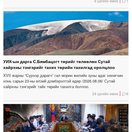
6 цагийн өмнө
1
УИХ-ын дарга С.Бямбацогт төрийг төлөөлөн Сутай
хайрхны тэнгэрийг тахих төрийн тахилгад оролцлоо
XVII жарны “Сүрээр дарагч” гал морин жилийн зуны адаг хөхөгчин
хонь сарын 23-ны өлзий дэмбэрэлтэй өдөр /2026.08.06/ Сутай
хайрхны тэнгэрийг тайх төрийн тахилга боллоо.
24 цагийн өмнө
6