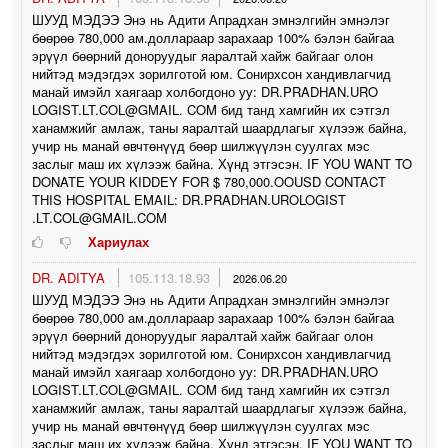
ШУУД МЭДЭЭ Энэ нь Адити Апрадхан эмнэлгийн эмнэлэг
бөөрөө 780,000 ам.доллараар зарахаар 100% бэлэн байгаа
эрүүл бөөрний доноруудыг яаралтай хайж байгааг олон
нийтэд мэдэгдэх зорилготой юм. Сонирхсон хандивлагчид
манай имэйл хаягаар холбогдоно уу: DR.PRADHAN.URO
LOGIST.LT.COL@GMAIL. COM бид танд хамгийн их сэтгэл
ханамжийг амлаж, таны яаралтай шаардлагыг хүлээж байна,
учир нь манай өвчтөнүүд бөөр шилжүүлэн суулгах мэс
заслыг маш их хүлээж байна. Хүнд этгэсэн. IF YOU WANT TO
DONATE YOUR KIDDEY FOR $ 780,000.OOUSD CONTACT
THIS HOSPITAL EMAIL: DR.PRADHAN.UROLOGIST
.LT.COL@GMAIL.COM
Хариулах
DR. ADITYA
105.113.18.93
2026.06.20
ШУУД МЭДЭЭ Энэ нь Адити Апрадхан эмнэлгийн эмнэлэг
бөөрөө 780,000 ам.доллараар зарахаар 100% бэлэн байгаа
эрүүл бөөрний доноруудыг яаралтай хайж байгааг олон
нийтэд мэдэгдэх зорилготой юм. Сонирхсон хандивлагчид
манай имэйл хаягаар холбогдоно уу: DR.PRADHAN.URO
LOGIST.LT.COL@GMAIL. COM бид танд хамгийн их сэтгэл
ханамжийг амлаж, таны яаралтай шаардлагыг хүлээж байна,
учир нь манай өвчтөнүүд бөөр шилжүүлэн суулгах мэс
заслыг маш их хүлээж байна. Хүнд этгэсэн. IF YOU WANT TO