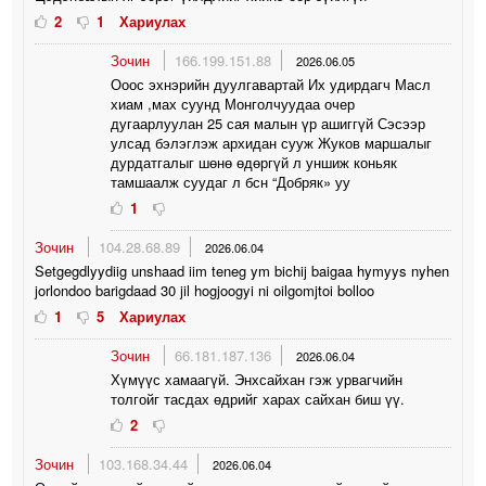
2
1
Хариулах
Зочин
166.199.151.88
2026.06.05
Ооос эхнэрийн дуулгавартай Их удирдагч Масл
хиам ,мах суунд Монголчуудаа очер
дугаарлуулан 25 сая малын үр ашиггүй Сэсээр
улсад бэлэглэж архидан сууж Жуков маршалыг
дурдатгалыг шөнө өдөргүй л уншиж коньяк
тамшаалж суудаг л бсн “Добряк» уу
1
Зочин
104.28.68.89
2026.06.04
Setgegdlyydiig unshaad iim teneg ym bichij baigaa hymyys nyhen
jorlondoo barigdaad 30 jil hogjoogyi ni oilgomjtoi bolloo
1
5
Хариулах
Зочин
66.181.187.136
2026.06.04
Хүмүүс хамаагүй. Энхсайхан гэж урвагчийн
толгойг тасдах өдрийг харах сайхан биш үү.
2
Зочин
103.168.34.44
2026.06.04