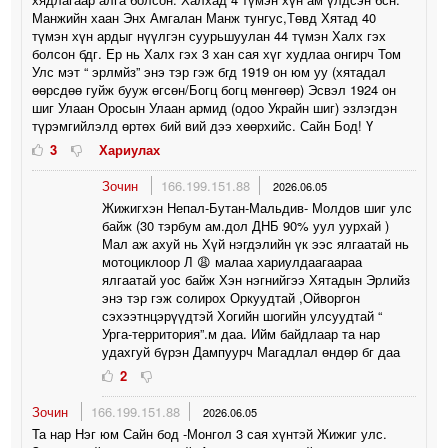
Манжийн хаан Энх Амгалан Манж тунгус,Төвд Хятад 40
түмэн хүн ардыг нүүлгэн суурьшуулан 44 түмэн Халх гэх
болсон бдг. Ер нь Халх гэх 3 хан сая хүг худлаа онгирч Том
Улс мэт “ эрлмйз” энэ тэр гэж бгд 1919 он юм уу (хятадал
өөрсдөө гуйж бууж өгсөн/Богц богц мөнгөөр) Эсвэл 1924 он
шиг Улаан Оросын Улаан армид (одоо Украйн шиг) эзлэгдэн
түрэмгийлэлд өртөх бий вий дээ хөөрхийс. Сайн Бод! Ү
3
Хариулах
Зочин
166.199.151.88
2026.06.05
Жижигхэн Непал-Бутан-Мальдив- Молдов шиг улс
байж (30 тэрбум ам.дол ДНБ 90% уул уурхай )
Мал аж ахуй нь Хүй нэгдэлийн үк ээс ялгаатай нь
мотоциклоор Л 😩 малаа хариулдаагаараа
ялгаатай уос байж Хэн нэгнийгээ Хятадын Эрлийз
энэ тэр гэж солирох Оркуудтай ,Ойворгон
сэхээтнцэрүүдтэй Хогийн шогийн улсуудтай “
Урга-территория”.м даа. Ийм байдлаар та нар
удахгуй бүрэн Дампуурч Магадлал өндөр бг даа
2
Зочин
166.199.151.88
2026.06.05
Та нар Нэг юм Сайн бод -Монгол 3 сая хүнтэй Жижиг улс.