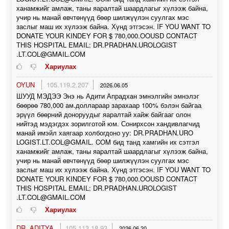
ханамжийг амлаж, таны яаралтай шаардлагыг хүлээж байна,
учир нь манай өвчтөнүүд бөөр шилжүүлэн суулгах мэс
заслыг маш их хүлээж байна. Хүнд этгэсэн. IF YOU WANT TO
DONATE YOUR KINDEY FOR $ 780,000.OOUSD CONTACT
THIS HOSPITAL EMAIL: DR.PRADHAN.UROLOGIST
.LT.COL@GMAIL.COM
Хариулах
OYUN
105.119.2.207
2026.06.05
ШУУД МЭДЭЭ Энэ нь Адити Апрадхан эмнэлгийн эмнэлэг
бөөрөө 780,000 ам.доллараар зарахаар 100% бэлэн байгаа
эрүүл бөөрний доноруудыг яаралтай хайж байгааг олон
нийтэд мэдэгдэх зорилготой юм. Сонирхсон хандивлагчид
манай имэйл хаягаар холбогдоно уу: DR.PRADHAN.URO
LOGIST.LT.COL@GMAIL. COM бид танд хамгийн их сэтгэл
ханамжийг амлаж, таны яаралтай шаардлагыг хүлээж байна,
учир нь манай өвчтөнүүд бөөр шилжүүлэн суулгах мэс
заслыг маш их хүлээж байна. Хүнд этгэсэн. IF YOU WANT TO
DONATE YOUR KINDEY FOR $ 780,000.OOUSD CONTACT
THIS HOSPITAL EMAIL: DR.PRADHAN.UROLOGIST
.LT.COL@GMAIL.COM
Хариулах
DR. ADITYA
105.113.18.93
2026.06.20