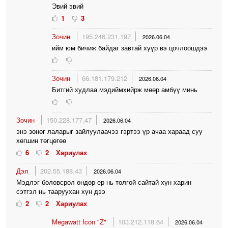
Эвий эвий
1
3
Зочин
195.246.231.197
2026.06.04
ийм юм бичиж байдаг завтай хүүр вэ цочлоошдээ
Зочин
66.181.179.212
2026.06.04
Битгий худлаа мэдиймхийрж мөөр амбүү минь
Зочин
150.228.177.47
2026.06.04
энэ зөнөг лаларыг зайлуулаачээ гэртээ үр ачаа хараад суу
хөгшин төгцөгөө
6
2
Хариулах
Дэл
202.55.188.43
2026.06.04
Мэдлэг боловсрол өндөр ер нь толгой сайтай хүн харин
сэтгэл нь тааруухан хүн дээ
2
2
Хариулах
Megawatt Icon "Z"
103.212.118.64
2026.06.04