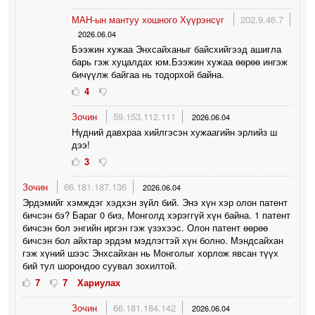
МАН-ын мантуу хошного Хүүрэнсүг
202.9.46.7
2026.06.04
Бээжин хужаа Энхсайханыг байсхийгээд ашигла
барь гэж хуцалдах юм.Бээжин хужаа өөрөө ингэж
бичүүлж байгаа нь тодорхой байна.
4
Зочин
59.153.112.111
2026.06.04
Нүдний давхраа хийлгэсэн хужаагийн эрлийз ш
дээ!
3
Зочин
66.181.187.136
2026.06.04
Эрдэмийг хэмждэг хэдхэн зүйл бий. Энэ хүн хэр олон патент
бичсэн бэ? Бараг 0 биз, Монголд хэрэггүй хүн байна. 1 патент
бичсэн бол энгийн иргэн гэж үзэхээс. Олон патент өөрөө
бичсэн бол айхтар эрдэм мэдлэгтэй хүн болно. Мэндсайхан
гэж хүний шээс Энхсайхан нь Монголыг хорлож явсан түүх
бий тул шорондоо суувал зохилтой.
7
7
Хариулах
Зочин
66.181.184.142
2026.06.04