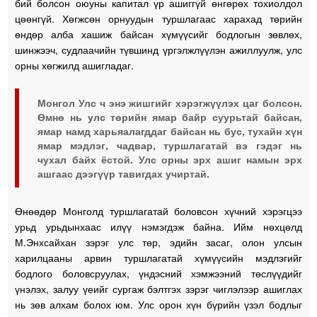
бий болсон оюуны капитал үр ашиггүй өнгөрөх тохиолдол
цөөнгүй. Хөгжсөн орнуудын туршлагаас харахад төрийн
өндөр алба хашиж байсан хүмүүсийг бодлогын зөвлөх,
шинжээч, судлаачийн түвшинд үргэлжлүүлэн ажиллуулж, улс
орны хөгжилд ашигладаг.
Монгол Улс ч энэ жишгийг хэрэгжүүлэх цаг болсон.
Өмнө нь улс төрийн ямар байр суурьтай байсан,
ямар намд харьяалагддаг байсан нь бус, тухайн хүн
ямар мэдлэг, чадвар, туршлагатай вэ гэдэг нь
чухал байх ёстой. Улс орны эрх ашиг намын эрх
ашгаас дээгүүр тавигдах учиртай.
Өнөөдөр Монголд туршлагатай боловсон хүчний хэрэгцээ
урьд урьдынхаас илүү нэмэгдэж байна. Ийм нөхцөлд
М.Энхсайхан зэрэг улс төр, эдийн засаг, олон улсын
харилцааны арвин туршлагатай хүмүүсийн мэдлэгийг
бодлого боловсруулах, үндэсний хэмжээний төслүүдийг
үнэлэх, залуу үеийг сургаж бэлтгэх зэрэг чиглэлээр ашиглах
нь зөв алхам болох юм. Улс орон хүн бүрийн үзэл бодлыг