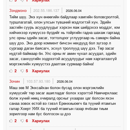
Зэндмэнэ
202.55.186.137
2026.06.04
Тийм шүү. Энэ хүн өнөөгийн байдлаар хамгийн боловсролтой,
туршлагатай, олон улсын түвшний мэдлэгтэй хүн. Эдийн
засгийн суурь асуудлуудыг хэрхэн яаж шийдэхээ мэддэг, юм
хийчихээр хүмүүсээ бүгдийг нь тойргийн гадна шахаж гаргаад
улс орны эдийн засаг, тогтолцоог углуургаар нь самарч байна
шүү дээ. Энэ доор коммент бичсэн нөхдүүд бол зүгээр л
сургаар даган баясагч, эсхүл троллууд шүү дээ. Төр засаг
нүдтэй баймаар бн. Улс орны яг амин чухал асуудал, эдийн
засаг, санхүүгийн ээдрээтэй асуудлуудыг нам харгалзахгүй
мэргэжлийн хүмүүстээ даатгаж сурмаар байна!
2
5
Хариулах
Зочин
103.57.93.180
2026.06.04
Маш зөв М Энхсайхан болон бусад олон мэргэжлийн
хүмүүсийг төр засаг ашигладаг болох хэрэгтэй Намчирхлаас
болж хүний нөөц хчмралд орсныг ухаарах цаг болсон яхэн
санаа зовох естой вэ гэвэл Ерөнхиыоөгч ба түүний ятамгын
галар Хоерт УИХ ба түүний ятамгын газар ячбхам тиым
зорилгоор нам бус болгосон ш дээ
2
6
Хариулах