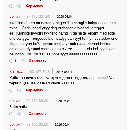
Хариулах
Зочин
37.157.231.50
2026.06.04
yychilaarai!!!eh ornoosoo yrbagchidiig hamgiin hatyy cheerleh ni
zyitei...Gadniihand yzyyldeg yrabagchid bidend hereggyi
ee!!!Mongolchyydiin tyyhend hamgiin gaihaltai erdem medlegtei
ene baitygai mergedee bid hyadyylsan tyyhtei hymyys,odoo ene
ebgeneer yah be?...gertee syyj a yr ach naraa haraad tyylsan
amidralaa dyrsaad syyh ni zeb biz ee.............chi bol tyynii gar
hel boltoi!!!!!!!!!!!!!zail aa nobsnyyd aaaaaaaaaaaaaa
1
Хариулах
Хат даа
80.187.86.8
2026.06.04
Хиймэл оюун ухаан бхад энэ далан худалчдаар яанаа! Улс
төрчид цаашаа хиймэл оюун наашаа
Хариулах
Зочин
59.153.86.20
2026.06.04
Зайл зайл
1
Хариулах
Зочин
59.153.86.20
2026.06.04