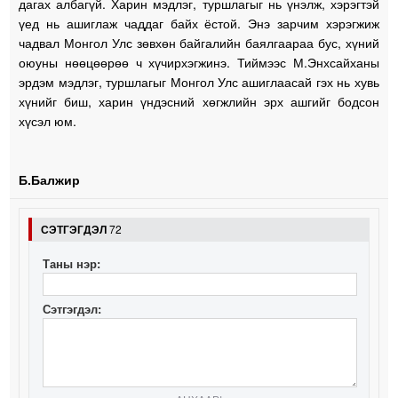
дагах албагүй. Харин мэдлэг, туршлагыг нь үнэлж, хэрэгтэй
үед нь ашиглаж чаддаг байх ёстой. Энэ зарчим хэрэгжиж
чадвал Монгол Улс зөвхөн байгалийн баялгаараа бус, хүний
оюуны нөөцөөрөө ч хүчирхэгжинэ. Тиймээс М.Энхсайханы
эрдэм мэдлэг, туршлагыг Монгол Улс ашиглаасай гэх нь хувь
хүнийг биш, харин үндэсний хөгжлийн эрх ашгийг бодсон
хүсэл юм.
Б.Балжир
СЭТГЭГДЭЛ
72
Таны нэр:
Сэтгэгдэл: