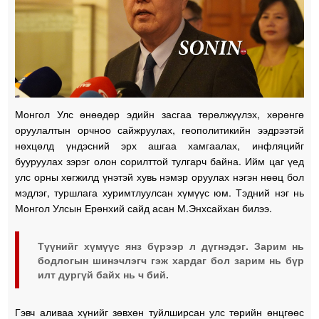
Монгол Улс өнөөдөр эдийн засгаа төрөлжүүлэх, хөрөнгө
оруулалтын орчноо сайжруулах, геополитикийн ээдрээтэй
нөхцөлд үндэсний эрх ашгаа хамгаалах, инфляцийг
бууруулах зэрэг олон сорилттой тулгарч байна. Ийм цаг үед
улс орны хөгжилд үнэтэй хувь нэмэр оруулах нэгэн нөөц бол
мэдлэг, туршлага хуримтлуулсан хүмүүс юм. Тэдний нэг нь
Монгол Улсын Ерөнхий сайд асан М.Энхсайхан билээ.
Түүнийг хүмүүс янз бүрээр л дүгнэдэг. Зарим нь
бодлогын шинэчлэгч гэж хардаг бол зарим нь бүр
илт дургүй байх нь ч бий.
Гэвч аливаа хүнийг зөвхөн туйлширсан улс төрийн өнцгөөс