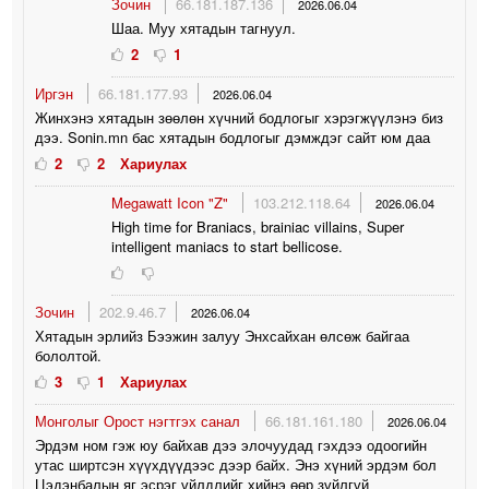
Зочин
66.181.187.136
2026.06.04
Шаа. Муу хятадын тагнуул.
2
1
Иргэн
66.181.177.93
2026.06.04
Жинхэнэ хятадын зөөлөн хүчний бодлогыг хэрэгжүүлэнэ биз
дээ. Sonin.mn бас хятадын бодлогыг дэмждэг сайт юм даа
2
2
Хариулах
Megawatt Icon "Z"
103.212.118.64
2026.06.04
High time for Braniacs, brainiac villains, Super
intelligent maniacs to start bellicose.
Зочин
202.9.46.7
2026.06.04
Хятадын эрлийз Бээжин залуу Энхсайхан өлсөж байгаа
бололтой.
3
1
Хариулах
Монголыг Орост нэгтгэх санал
66.181.161.180
2026.06.04
Эрдэм ном гэж юу байхав дээ элочуудад гэхдээ одоогийн
утас ширтсэн хүүхдүүдээс дээр байх. Энэ хүний эрдэм бол
Цэдэнбалын яг эсрэг үйлдлийг хийнэ өөр зүйлгүй