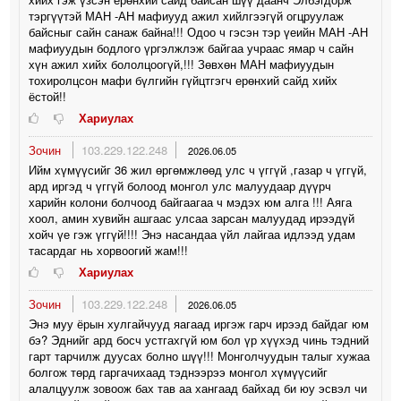
тэргүүтэй МАН -АН мафиууд ажил хийлгээгүй огцруулаж
байсныг сайн санаж байна!!! Одоо ч гэсэн тэр үеийн МАН -АН
мафиуудын бодлого үргэлжлэж байгаа учраас ямар ч сайн
хүн ажил хийх бололцоогүй,!!! Зөвхөн МАН мафиуудын
тохиролцсон мафи бүлгийн гүйцтгэгч ерөнхий сайд хийх
ёстой!!
Хариулах
Зочин
103.229.122.248
2026.06.05
Ийм хүмүүсийг 36 жил өргөмжлөөд улс ч үггүй ,газар ч үггүй,
ард иргэд ч үггүй болоод монгол улс малуудаар дүүрч
харийн колони болчоод байгаагаа ч мэдэх юм алга !!! Аяга
хоол, амин хувийн ашгаас улсаа зарсан малуудад ирээдүй
хойч үе гэж үггүй!!!! Энэ насандаа үйл лайгаа идлээд удам
тасардаг нь хорвоогий жам!!!
Хариулах
Зочин
103.229.122.248
2026.06.05
Энэ муу ёрын хулгайчууд яагаад иргэж гарч ирээд байдаг юм
бэ? Эднийг ард босч устгахгүй юм бол үр хүүхэд чинь тэдний
гарт тарчилж дуусах болно шүү!!! Монголчуудын талыг хужаа
болгож төрд гаргачихаад тэднээрээ монгол хүмүүсийг
алалцуулж зовоож бах тав аа хангаад байхад би юу эсвэл чи