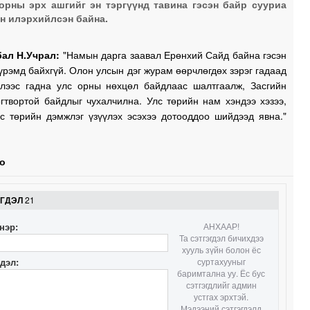
0
орны эрх ашгийг эн тэргүүнд тавина гэсэн байр сууриа
н илэрхийлсэн байна.
ал Н.Учрал:
"Намын дарга заавал Ерөнхий Сайд байна гэсэн
0
үрэмд байхгүй. Олон улсын дэг журам өөрчлөгдөх зэрэг гадаад
йлээс гадна улс орны нөхцөл байдлаас шалтгаалж, Засгийн
гтвортой байдлыг чухалчилна. Улс төрийн нам хэндээ хэзээ,
0
лс төрийн дэмжлэг үзүүлэх эсэхээ дотооддоо шийдээд явна."
0
о
0
ЭГДЭЛ
21
нэр:
АНХААР!
Та сэтгэгдэл бичихдээ
2
хууль зүйн болон ёс
гдэл:
суртахууныг
баримтална уу. Ёс бус
2
сэтгэгдлийг админ
устгах эрхтэй.
Мэдээний сэтгэгдэлд