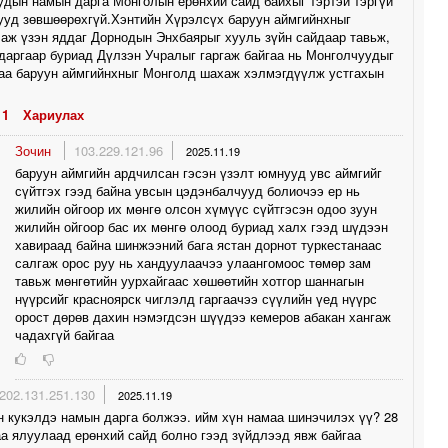
дын намын дарга Монголын ерөнхий сайд байхыг тэртэй тэргүй
ууд зөвшөөрөхгүй.Хэнтийн Хүрэлсүх баруун аймгийнхныг
аж үзэн яддаг Дорнодын Энхбаярыг хууль зүйн сайдаар тавьж,
аргаар буриад Дүлзэн Учралыг гаргаж байгаа нь Монголчуудыг
аа баруун аймгийнхныг Монголд шахаж хэлмэгдүүлж устгахын
1
Хариулах
Зочин
103.229.121.96
2025.11.19
баруун аймгийн ардчилсан гэсэн үзэлт юмнууд увс аймгийг
сүйтгэх гээд байна увсын цэдэнбалчууд болиочээ ер нь
жилийн ойгоор их мөнгө олсон хүмүүс сүйтгэсэн одоо зуун
жилийн ойгоор бас их мөнгө олоод буриад халх гээд шүдээн
хавираад байна шинжээний бага ястан дорнот туркестанаас
салгаж орос руу нь хандуулаачээ улаангомоос төмөр зам
тавьж мөнгөтийн уурхайгаас хөшөөтийн хотгор шаннагын
нүүрсийг красноярск чиглэлд гаргаачээ сүүлийн үед нүүрс
орост дөрөв дахин нэмэгдсэн шүүдээ кемеров абакан хангаж
чадахгүй байгаа
202.131.251.130
2025.11.19
н кукэлдэ намын дарга болжээ. ийм хүн намаа шинэчилэх үү? 28
а ялуулаад ерөнхий сайд болно гээд зүйдлээд явж байгаа