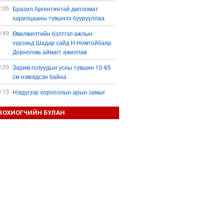
2:05
Бразил Аргентинтай дипломат
харилцааны түвшнээ буурууллаа
0:49
Өвөлжилтийн бэлтгэл ажлын
хүрээнд Шадар сайд Н.Номтойбаяр
Дорноговь аймагт ажиллав
0:20
Зарим голуудын усны түвшин 10-65
см нэмэгдсэн байна
0:13
Нэгдүгээр хорооллын арын замыг
наймдугаар сарын 6-ны 23:00 цагаас
түр хааж, борооны ус зайлуулах
ЗОХИОГЧИЙН БУЛАН
шугамын хөндлөн сэтэлгээ хийнэ
9:59
Дронтой холбоотой дагалдах
хэрэгслийн экспортын хяналтыг
чангатгана гэжээ
9:57
Тажикстаны гадаад өрийн өнөөгийн
байдал
9:50
БНХАУ АНУ-ын эсрэг авах арга
хэмжээний жагсаалтаа гаргажээ