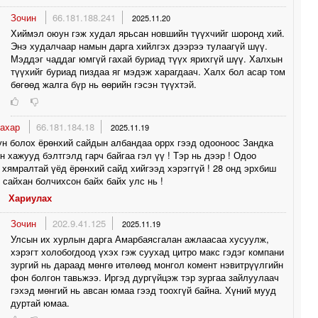
Зочин
66.181.188.241
2025.11.20
Хиймэл оюун гэж худал ярьсан новшийн түүхчийг шоронд хий.
Энэ худалчаар намын дарга хийлгэх дээрээ тулаагүй шүү.
Мэддэг чаддаг юмгүй гахай буриад түүх ярихгүй шүү. Халхын
түүхийг буриад пиздаа яг мэдэж харагдаач. Халх бол асар том
бөгөөд жалга бүр нь өөрийн гэсэн түүхтэй.
тахар
66.181.184.18
2025.11.19
ун болох ёрөнхий сайдын албандаа оррх гээд одооноос Зандка
н хажууд бэлтгэлд гарч байгаа гэл үү ! Тэр нь дээр ! Одоо
 хямралтай үёд ёрөнхий сайд хийгээд хэрэггүй ! 28 онд эрхбиш
 сайхан болчихсон байх байх улс нь !
Хариулах
Зочин
202.9.41.125
2025.11.19
Улсын их хурлын дарга Амарбаясгалан ажлаасаа хусуулж,
хэрэгт холобогдоод үхэх гэж суухад цитро макс гэдэг компани
зургий нь дараад мөнгө итөлөөд монгол комент нэвитрүүлгийн
фон болгон тавьжээ. Иргэд дургүйцэж тэр зургаа зайлуулаач
гэхэд мөнгий нь авсан юмаа гээд тоохгүй байна. Хүний мууд
дуртай юмаа.