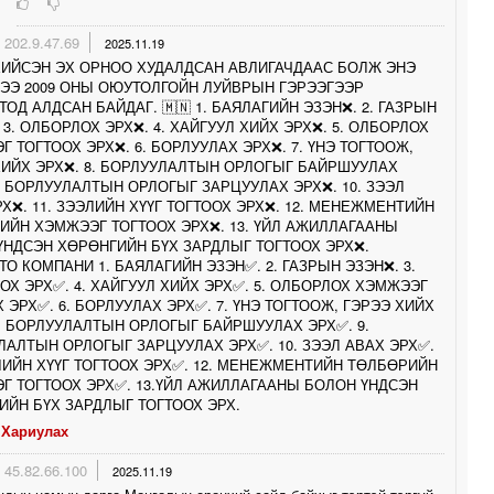
202.9.47.69
2025.11.19
ХИЙСЭН ЭХ ОРНОО ХУДАЛДСАН АВЛИГАЧДААС БОЛЖ ЭНЭ
ХЭЭ 2009 ОНЫ ОЮУТОЛГОЙН ЛУЙВРЫН ГЭРЭЭГЭЭР
ОД АЛДСАН БАЙДАГ. 🇲🇳 1. БАЯЛАГИЙН ЭЗЭН❌️. 2. ГАЗРЫН
. 3. ОЛБОРЛОХ ЭРХ❌️. 4. ХАЙГУУЛ ХИЙХ ЭРХ❌️. 5. ОЛБОРЛОХ
 ТОГТООХ ЭРХ❌️. 6. БОРЛУУЛАХ ЭРХ❌️. 7. ҮНЭ ТОГТООЖ,
ХИЙХ ЭРХ❌️. 8. БОРЛУУЛАЛТЫН ОРЛОГЫГ БАЙРШУУЛАХ
9. БОРЛУУЛАЛТЫН ОРЛОГЫГ ЗАРЦУУЛАХ ЭРХ❌️. 10. ЗЭЭЛ
Х❌️. 11. ЗЭЭЛИЙН ХҮҮГ ТОГТООХ ЭРХ❌️. 12. МЕНЕЖМЕНТИЙН
ИЙН ХЭМЖЭЭГ ТОГТООХ ЭРХ❌️. 13. ҮЙЛ АЖИЛЛАГААНЫ
ҮНДСЭН ХӨРӨНГИЙН БҮХ ЗАРДЛЫГ ТОГТООХ ЭРХ❌️.
О КОМПАНИ 1. БАЯЛАГИЙН ЭЗЭН✅️. 2. ГАЗРЫН ЭЗЭН❌️. 3.
Х ЭРХ✅️. 4. ХАЙГУУЛ ХИЙХ ЭРХ✅️. 5. ОЛБОРЛОХ ХЭМЖЭЭГ
 ЭРХ✅️. 6. БОРЛУУЛАХ ЭРХ✅️. 7. ҮНЭ ТОГТООЖ, ГЭРЭЭ ХИЙХ
8. БОРЛУУЛАЛТЫН ОРЛОГЫГ БАЙРШУУЛАХ ЭРХ✅️. 9.
АЛТЫН ОРЛОГЫГ ЗАРЦУУЛАХ ЭРХ✅️. 10. ЗЭЭЛ АВАХ ЭРХ✅️.
ЛИЙН ХҮҮГ ТОГТООХ ЭРХ✅️. 12. МЕНЕЖМЕНТИЙН ТӨЛБӨРИЙН
Г ТОГТООХ ЭРХ✅️. 13.ҮЙЛ АЖИЛЛАГААНЫ БОЛОН ҮНДСЭН
ИЙН БҮХ ЗАРДЛЫГ ТОГТООХ ЭРХ.
Хариулах
45.82.66.100
2025.11.19