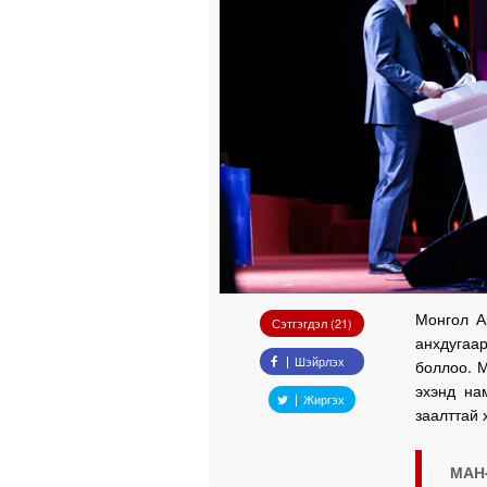
Монгол А
Сэтгэгдэл (21)
анхдугаа
Шэйрлэх
боллоо. 
эхэнд на
Жиргэх
заалттай 
МАН-