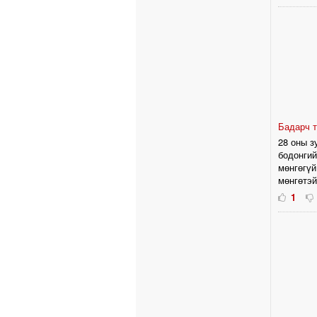
Бадарч 
28 оны з
бодонгий
мөнгөгүй
мөнгөтэй
1