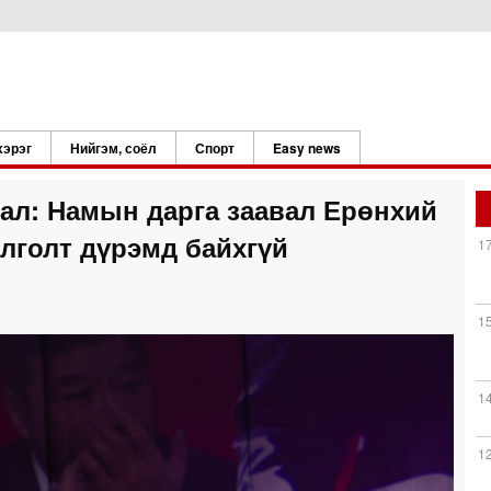
хэрэг
Нийгэм, соёл
Спорт
Easy news
ал: Намын дарга заавал Ерөнхий
йлголт дүрэмд байхгүй
1
1
1
1