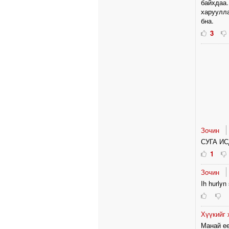
байхдаа.
харуулла
бна.
3
Зочин
СУГА И
1
Зочин
Ih hurlyn
Хүүкийг
Манай еө