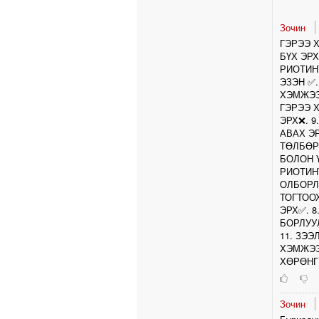
Зочин
ГЭРЭЭ 
БҮХ ЭР
РИОТИНТ
ЭЗЭН ✅️
ХЭМЖЭЭГ
ГЭРЭЭ 
ЭРХ❌️. 
АВАХ ЭР
ТӨЛБӨР
БОЛОН 
РИОТИНТ
ОЛБОРЛО
ТОГТООХ
ЭРХ✅️. 
БОРЛУУЛ
11. ЗЭЭ
ХЭМЖЭЭ
ХӨРӨНГ
Зочин