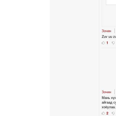
Зочин
Zuv uu zu
1
Зочин
Мань хүн
айгаад с
хоёулаа
2