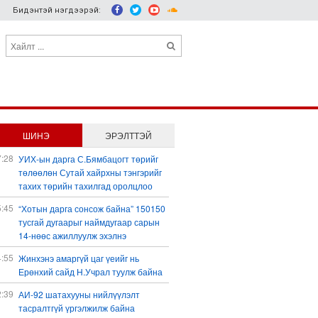
Бидэнтэй нэгдээрэй:
ШИНЭ
ЭРЭЛТТЭЙ
7:28
УИХ-ын дарга С.Бямбацогт төрийг
төлөөлөн Сутай хайрхны тэнгэрийг
тахих төрийн тахилгад оролцлоо
5:45
“Хотын дарга сонсож байна” 150150
тусгай дугаарыг наймдугаар сарын
14-нөөс ажиллуулж эхэлнэ
4:55
Жинхэнэ амаргүй цаг үеийг нь
Ерөнхий сайд Н.Учрал туулж байна
2:39
АИ-92 шатахууны нийлүүлэлт
тасралтгүй үргэлжилж байна