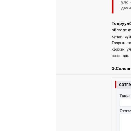
улс 
дахи
Тодруулб
ойлголт д
хүчин зү
Газрын то
хэрхэн у
гэсэн аж.
Э.Солонг
СЭТГ
Таны 
Сэтгэ