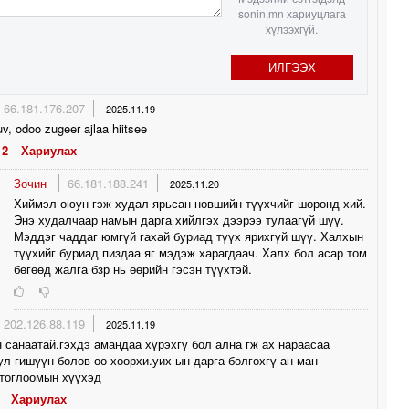
sonin.mn хариуцлага
хүлээхгүй.
1
ИЛГЭЭХ
1
66.181.176.207
2025.11.19
v, odoo zugeer ajlaa hiitsee
2
Хариулах
Зочин
66.181.188.241
2025.11.20
Хиймэл оюун гэж худал ярьсан новшийн түүхчийг шоронд хий.
Энэ худалчаар намын дарга хийлгэх дээрээ тулаагүй шүү.
Мэддэг чаддаг юмгүй гахай буриад түүх ярихгүй шүү. Халхын
түүхийг буриад пиздаа яг мэдэж харагдаач. Халх бол асар том
бөгөөд жалга бзр нь өөрийн гэсэн түүхтэй.
202.126.88.119
2025.11.19
 санаатай.гэхдэ амандаа хүрэхгү бол ална гж ах нараасаа
ул гишүүн болов оо хөөрхи.уих ын дарга болгохгү ан ман
.тоглоомын хүүхэд
Хариулах