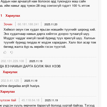
 Ардын нам арчаагүй нам болохоо ард түмэндээ маш сайн
а. ийм намыг ард түмэн 28 онд сонгохгүй гэдэгт 100 % итгэж
1
Хариулах
Зочин
66.181.188.241
2025.11.20
Хиймэл оюун гэж худал ярьсан новшийн түүхчийг шоронд хий.
Энэ худалчаар намын дарга хийлгэх дээрээ тулаагүй шүү.
Мэддэг чаддаг юмгүй гахай буриад түүх ярихгүй шүү. Халхын
түүхийг буриад пиздаа яг мэдэж харагдаач. Халх бол асар том
бөгөөд жалга бүр нь өөрийн гэсэн түүхтэй.
202.131.229.108
2025.11.19
СДА ВЭ НАМЫН ДАРГА БОЛЖ ЯАХ НЭЭВ
Хариулах
202.9.41.125
2025.11.19
 shine dargadaa amjilt husiye.
Хариулах
 хүлээж бай
45.118.64.18
2025.11.19
к үндсэн хууль өөрчилж барахгүй болоод ууртай байгаа. Тэгээд