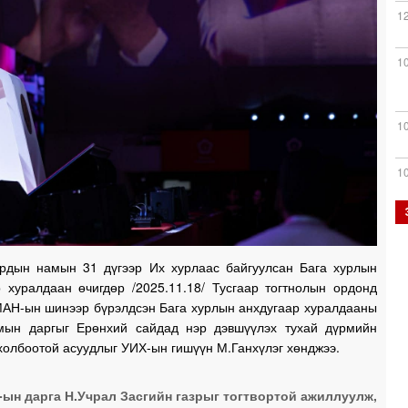
1
1
1
1
0
рдын намын 31 дүгээр Их хурлаас байгуулсан Бага хурлын
р хуралдаан өчигдөр /2025.11.18/ Тусгаар тогтнолын ордонд
МАН-ын шинээр бүрэлдсэн Бага хурлын анхдугаар хуралдааны
0
мын даргыг Ерөнхий сайдад нэр дэвшүүлэх тухай дүрмийн
холбоотой асуудлыг УИХ-ын гишүүн М.Ганхүлэг хөнджээ.
0
ын дарга Н.Учрал Засгийн газрыг тогтвортой ажиллуулж,