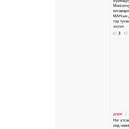
Буриадуу
Монголч
ялгаварл
МАН-ын д
тэр тусм
эхлэл.
3
дорж
Нэг утса
онд нама