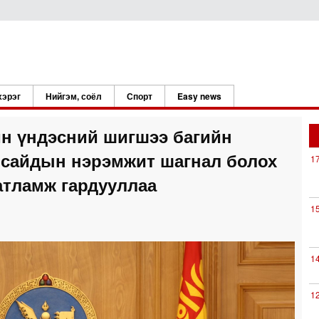
хэрэг
Нийгэм, соёл
Спорт
Easy news
йн үндэсний шигшээ багийн
 сайдын нэрэмжит шагнал болох
1
атламж гардууллаа
1
1
1