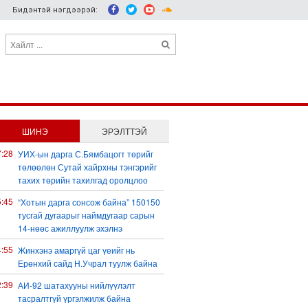
Бидэнтэй нэгдээрэй:
ШИНЭ
ЭРЭЛТТЭЙ
7:28
УИХ-ын дарга С.Бямбацогт төрийг
төлөөлөн Сутай хайрхны тэнгэрийг
тахих төрийн тахилгад оролцлоо
5:45
“Хотын дарга сонсож байна” 150150
тусгай дугаарыг наймдугаар сарын
14-нөөс ажиллуулж эхэлнэ
4:55
Жинхэнэ амаргүй цаг үеийг нь
Ерөнхий сайд Н.Учрал туулж байна
2:39
АИ-92 шатахууны нийлүүлэлт
тасралтгүй үргэлжилж байна