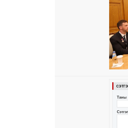
СЭТГ
Таны 
Сэтгэ