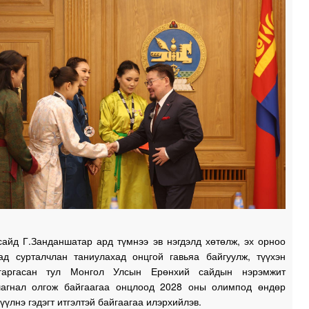
0
0
0
0
0
сайд Г.Занданшатар ард түмнээ эв нэгдэлд хөтөлж, эх орноо
2
ад сурталчлан таниулахад онцгой гавьяа байгуулж, түүхэн
гаргасан тул Монгол Улсын Ерөнхий сайдын нэрэмжит
2
агнал олгож байгаагаа онцлоод 2028 оны олимпод өндөр
үүлнэ гэдэгт итгэлтэй байгаагаа илэрхийлэв.