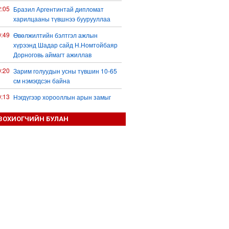
2:05
Бразил Аргентинтай дипломат
харилцааны түвшнээ буурууллаа
0:49
Өвөлжилтийн бэлтгэл ажлын
хүрээнд Шадар сайд Н.Номтойбаяр
Дорноговь аймагт ажиллав
0:20
Зарим голуудын усны түвшин 10-65
см нэмэгдсэн байна
0:13
Нэгдүгээр хорооллын арын замыг
наймдугаар сарын 6-ны 23:00 цагаас
түр хааж, борооны ус зайлуулах
ЗОХИОГЧИЙН БУЛАН
шугамын хөндлөн сэтэлгээ хийнэ
9:59
Дронтой холбоотой дагалдах
хэрэгслийн экспортын хяналтыг
чангатгана гэжээ
9:57
Тажикстаны гадаад өрийн өнөөгийн
байдал
9:50
БНХАУ АНУ-ын эсрэг авах арга
хэмжээний жагсаалтаа гаргажээ