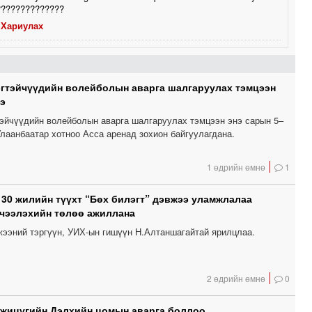
??????????????
Хариулах
эгтэйчүүдийн волейболын аварга шалгаруулах тэмцээн
э
тэйчүүдийн волейболын аварга шалгаруулах тэмцээн энэ сарын 5–
лаанбаатар хотноо Асса аренад зохион байгуулагдана.
1 өдрийн өмнө
1
 30 жилийн түүхт “Бөх билэгт” дэвжээ уламжлалаа
чээлэхийн төлөө ажиллана
вжээний тэргүүн, УИХ-ын гишүүн Н.Алтаншагайтай ярилцлаа.
2 өдрийн өмнө
0
 жицүгийн Дэлхийн цомын аварга боллоо