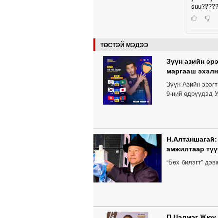
suu????
ТӨСТЭЙ МЭДЭЭ
Зүүн азийн эр
маргааш эхэлн
Зүүн Азийн эрэг
9-ний өдрүүдэд У
Н.Алтаншагай:
амжилтаар түү
“Бөх билэгт” дэ
П.Цэлмэг Жюү