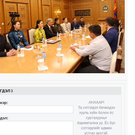
ЭГДЭЛ
3
нэр:
АНХААР!
Та сэтгэгдэл бичихдээ
хууль зүйн болон ёс
гдэл:
суртахууныг
баримтална уу. Ёс бус
сэтгэгдлийг админ
устгах эрхтэй.