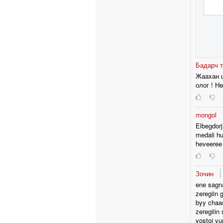
Бадарч 
Жаахан ц
олог ! Н
mongol
Elbegdorj
medali hu
heveeree 
Зочин
ene sagna
zeregiin 
byy chaa
zeregiiin
yostoi yu