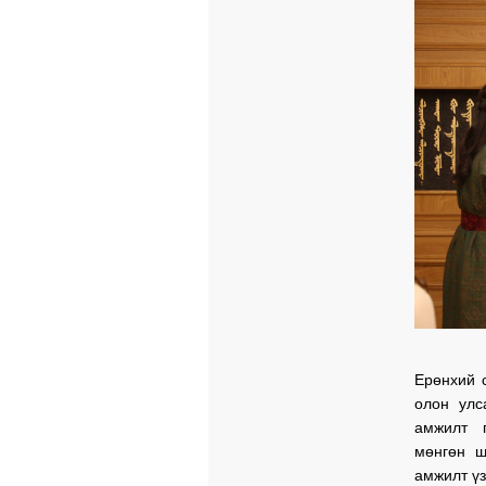
Ерөнхий 
олон улс
амжилт 
мөнгөн ш
амжилт үз