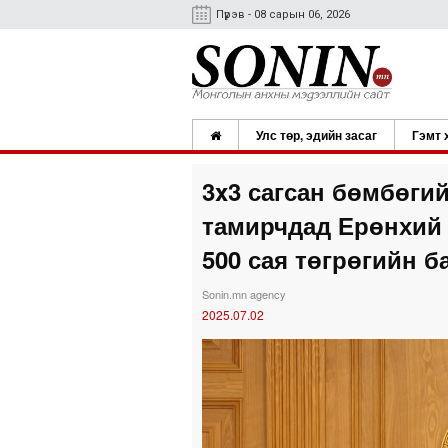
Пүрэв - 08 сарын 06, 2026
Улс төр, эдийн засаг
Гэмт 
3x3 сагсан бөмбөги
тамирчдад Ерөнхий
500 сая төгрөгийн б
Sonin.mn agency
2025.07.02