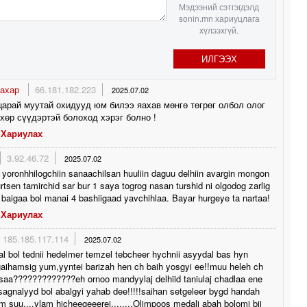
Мэдээний сэтгэгдэлд
sonin.mn хариуцлага
хүлээхгүй.
ИЛГЭЭХ
тахар
66.181.182.223
2025.07.02
арай муутай охидууд юм билээ яахав мөнгө төгрөг олбол олог
өхөр сүүдэртэй болоход хэрэг болно !
Хариулах
3.92.46.72
2025.07.02
 yoronhhilogchiin sanaachilsan huuliin daguu delhiin avargin mongon
rtsen tamirchid sar bur 1 saya togrog nasan turshid ni olgodog zarlig
baigaa bol manai 4 bashiigaad yavchihlaa. Bayar hurgeye ta nartaa!
Хариулах
185.185.117.114
2025.07.02
l bol tednii hedelmer temzel tebcheer hychnii asyydal bas hyn
gaihamsig yum,yyntei barizah hen ch baih yosgyi ee!!muu heleh ch
saa?????????????eh ornoo mandyylaj delhiid taniulaj chadlaa ene
 sagnalyyd bol abalgyi yahab dee!!!!!saihan setgeleer bygd handah
m suu....ylam hicheegeeerei........Olimpoos medali abah bolomj bii