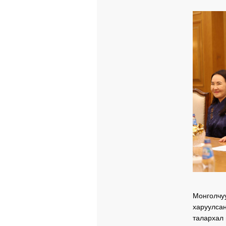
Монголчуу
харуулса
талархал