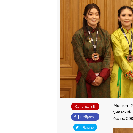
Монгол У
Сэтгэгдэл (3)
үндэсний
Шэйрлэх
болох 500
Жиргэх