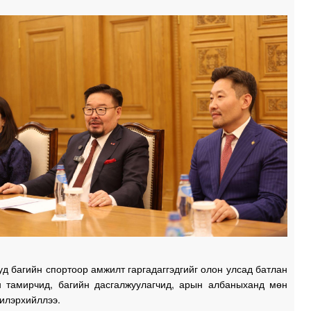
1
1
д багийн спортоор амжилт гаргадаггэдгийг олон улсад батлан
н тамирчид, багийн дасгалжуулагчид, арын албаныханд мөн
 илэрхийллээ.