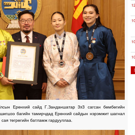
1
1
1
1
0
0
лсын Ерөнхий сайд Г.Занданшатар 3x3 сагсан бөмбөгийн
 шигшээ багийн тамирчдад Ерөнхий сайдын нэрэмжит шагнал
 сая төгрөгийн батламж гардууллаа.
0