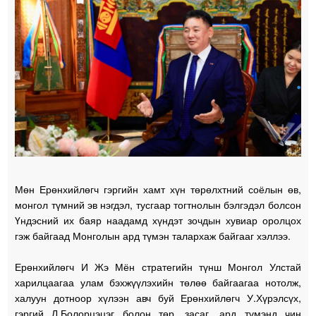
Мөн Ерөнхийлөгч гэргийн хамт хүн төрөлхтний соёлын өв,
монгол түмний эв нэгдэл, тусгаар тогтнолын бэлгэдэл болсон
Үндэсний их баяр наадамд хүндэт зочдын хувиар оролцох
гэж байгаад Монголын ард түмэн талархаж байгааг хэллээ.
Ерөнхийлөгч И Жэ Мён стратегийн түнш Монгол Улстай
харилцаагаа улам бэхжүүлэхийн төлөө байгаагаа нотолж,
халуун дотноор хүлээн авч буй Ерөнхийлөгч У.Хүрэлсүх,
гэргий Л.Болорцэцэг болон төр, засаг, ард түмэнд чин