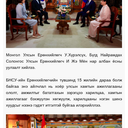
Монгол Улсын Ерөнхийлөгч У.Хүрэлсүх, Бүгд Найрамдах
Солонгос Улсын Ерөнхийлөгч И Жэ Мён нар албан ёсны
уулзалт хийлээ.
БНСУ-ийн Ерөнхийлөгчийн түвшинд 15 жилийн дараа болж
байгаа энэ айлчлал нь хоёр улсын хамтын ажиллагааны
ололт, амжилтыг бататгахын зэрэгцээ харилцаа, хамтын
ажиллагааг бэхжүүлэн хөгжүүлж, харилцааны нэгэн шинэ
хуудсыг нээнэ гэдэгт итгэлтэй буйгаа илэрхийллээ.