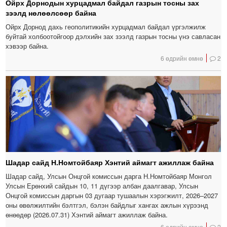
Ойрх Дорнодын хурцадмал байдал газрын тосны зах
зээлд нөлөөлсөөр байна
Ойрх Дорнод дахь геополитикийн хурцадмал байдал үргэлжилж
буйтай холбоотойгоор дэлхийн зах зээлд газрын тосны үнэ савласан
хэвээр байна.
6 өдрийн өмнө
2
Шадар сайд Н.Номтойбаяр Хэнтий аймагт ажиллаж байна
Шадар сайд, Улсын Онцгой комиссын дарга Н.Номтойбаяр Монгол
Улсын Ерөнхий сайдын 10, 11 дүгээр албан даалгавар, Улсын
Онцгой комиссын даргын 03 дугаар тушаалын хэрэгжилт, 2026–2027
оны өвөлжилтийн бэлтгэл, бэлэн байдлыг хангах ажлын хүрээнд
өнөөдөр (2026.07.31) Хэнтий аймагт ажиллаж байна.
6 өдрийн өмнө
2