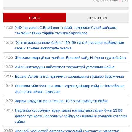
ШИНЭ
ЭРЭЛТТЭЙ
17:28
УИХ-ын дарга С.Бямбацогт төрийг төлөөлөн Сутай хайрхны
тэнгэрийг тахих төрийн тахилгад оролцлоо
15:45
“Хотын дарга сонсож байна” 150150 тусгай дугаарыг наймдугаар
сарын 14-нөөс ажиллуулж эхэлнэ
14:55
Жинхэнэ амаргүй цаг үеийг нь Ерөнхий сайд Н.Учрал туулж байна
12:39
АИ-92 шатахууны нийлүүлэлт тасралтгүй үргэлжилж байна
12:05
Бразил Аргентинтай дипломат харилцааны түвшнээ буурууллаа
10:49
Өвөлжилтийн бэлтгэл ажлын хүрээнд Шадар сайд Н.Номтойбаяр
Дорноговь аймагт ажиллав
10:20
Зарим голуудын усны түвшин 10-65 см нэмэгдсэн байна
10:13
Нэгдүгээр хорооллын арын замыг наймдугаар сарын 6-ны 23:00
цагаас түр хааж, борооны ус зайлуулах шугамын хөндлөн сэтэлгээ
хийнэ
09:59
Дронтой холбоотой дагалдах хэрэгслийн экспортын хяналтыг