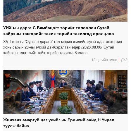
УИХ-ын дарга С.Бямбацогт төрийг төлөөлөн Сутай
хайрхны тэнгэрийг тахих төрийн тахилгад оролцлоо
XVII жарны “Сүрээр дарагч” гал морин жилийн зуны адаг хөхөгчин
хонь сарын 23-ны өлзий дэмбэрэлтэй өдөр /2026.08.06/ Сутай
хайрхны тэнгэрийг тайх төрийн тахилга боллоо.
13 цагийн өмнө
3
Жинхэнэ амаргүй цаг үеийг нь Ерөнхий сайд Н.Учрал
туулж байна