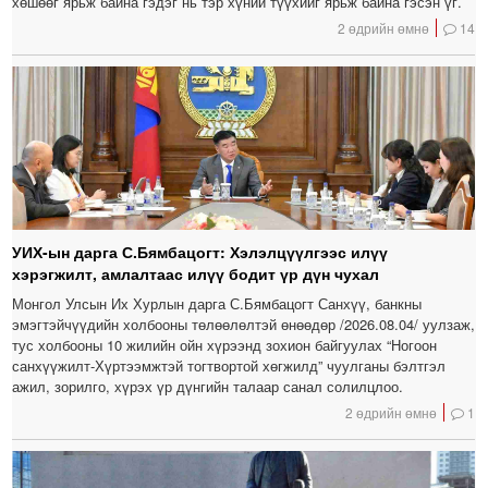
хөшөөг ярьж байна гэдэг нь тэр хүний түүхийг ярьж байна гэсэн үг.
2 өдрийн өмнө
14
УИХ-ын дарга С.Бямбацогт: Хэлэлцүүлгээс илүү
хэрэгжилт, амлалтаас илүү бодит үр дүн чухал
Монгол Улсын Их Хурлын дарга С.Бямбацогт Санхүү, банкны
эмэгтэйчүүдийн холбооны төлөөлөлтэй өнөөдөр /2026.08.04/ уулзаж,
тус холбооны 10 жилийн ойн хүрээнд зохион байгуулах “Ногоон
санхүүжилт-Хүртээмжтэй тогтвортой хөгжилд” чуулганы бэлтгэл
ажил, зорилго, хүрэх үр дүнгийн талаар санал солилцлоо.
2 өдрийн өмнө
1