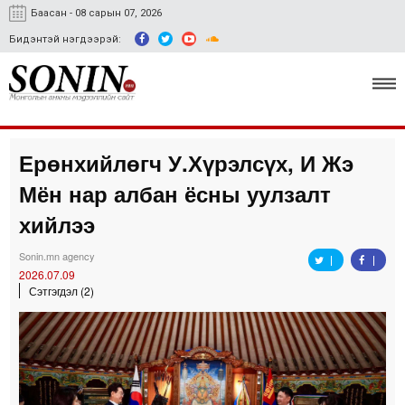
Баасан - 08 сарын 07, 2026
Бидэнтэй нэгдээрэй:
Ерөнхийлөгч У.Хүрэлсүх, И Жэ
Улс төр, эдийн засаг
Мён нар албан ёсны уулзалт
Гэмт хэрэг
хийлээ
Нийгэм, соёл
Sonin.mn agency
2026.07.09
Спорт
Сэтгэгдэл (2)
Easy news