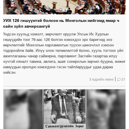
УИХ 126 гишүүнтэй болсон нь Монголын нийгэмд ямар ч
сайн зүйл авчирсангүй
Үндсэн хуульд нэмэлт, өөрчлөлт оруулж Улсын Их Хурлын
гишүүдийн тоог 76-аас 126 болгон нэмэхдээ эрх баригчид энэ
өөрчлөлтийг Монголын парламентын түүхэн шинэчлэл хэмээн
тодорхойлж байв. Илүү олон төлөөлөлтэй болно, хууль тогтоох үйл
ажиллагааны чанар сайжирна, парламент Засгийн газартаа илүү
хүчтэй хяналт тавина, авлига, ашиг сонирхлын зөрчил буурна, жижиг
намуудын оролцоо нэмэгдэнэ гэсэн тайлбаруудыг удаа дараа
хийсэн.
3 өдрийн өмнө
21