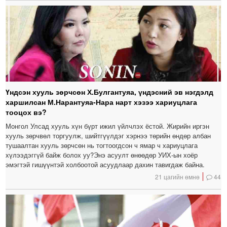
Үндсэн хууль зөрчсөн Х.Булгантуяа, үндэсний эв нэгдэлд
харшилсан М.Нарантуяа-Нара нарт хэзээ хариуцлага
тооцох вэ?
Монгол Улсад хууль хүн бүрт ижил үйлчлэх ёстой. Жирийн иргэн
хууль зөрчвөл торгуулж, шийтгүүлдэг хэрнээ төрийн өндөр албан
тушаалтан хууль зөрчсөн нь тогтоогдсон ч ямар ч хариуцлага
хүлээдэггүй байж болох уу?Энэ асуулт өнөөдөр УИХ-ын хоёр
эмэгтэй гишүүнтэй холбоотой асуудлаар дахин тавигдаж байна.
21 цагийн өмнө
44