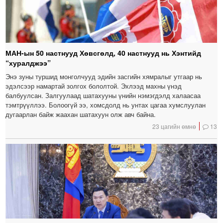
МАН-ын 50 настнууд Хөвсгөлд, 40 настнууд нь Хэнтийд
“хуралджээ”
Энэ зуны туршид монголчууд эдийн засгийн хямралыг утгаар нь
эдэлсээр намартай золгох бололтой. Эхлээд махны үнэд
балбуулсан. Залгуулаад шатахууны үнийн нэмэгдэлд халаасаа
тэмтрүүллээ. Болоогүй ээ, хомсдолд нь унтах цагаа хумслуулан
дугаарлан байж жаахан шатахуун олж авч байна.
23 цагийн өмнө
13