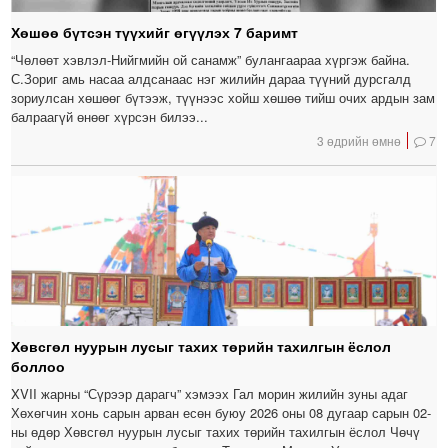
Хөшөө бүтсэн түүхийг өгүүлэх 7 баримт
“Чөлөөт хэвлэл-Нийгмийн ой санамж” булангаараа хүргэж байна.
С.Зориг амь насаа алдсанаас нэг жилийн дараа түүний дурсгалд
зориулсан хөшөөг бүтээж, түүнээс хойш хөшөө тийш очих ардын зам
балраагүй өнөөг хүрсэн билээ...
3 өдрийн өмнө
7
Хөвсгөл нуурын лусыг тахих төрийн тахилгын ёслол
боллоо
XVII жарны “Сүрээр дарагч” хэмээх Гал морин жилийн зуны адаг
Хөхөгчин хонь сарын арван есөн буюу 2026 оны 08 дугаар сарын 02-
ны өдөр Хөвсгөл нуурын лусыг тахих төрийн тахилгын ёслол Чөчү