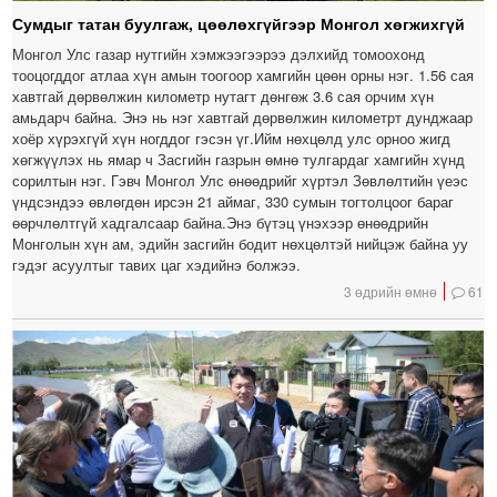
Сумдыг татан буулгаж, цөөлөхгүйгээр Монгол хөгжихгүй
Монгол Улс газар нутгийн хэмжээгээрээ дэлхийд томоохонд
тооцогддог атлаа хүн амын тоогоор хамгийн цөөн орны нэг. 1.56 сая
хавтгай дөрвөлжин километр нутагт дөнгөж 3.6 сая орчим хүн
амьдарч байна. Энэ нь нэг хавтгай дөрвөлжин километрт дунджаар
хоёр хүрэхгүй хүн ногддог гэсэн үг.Ийм нөхцөлд улс орноо жигд
хөгжүүлэх нь ямар ч Засгийн газрын өмнө тулгардаг хамгийн хүнд
сорилтын нэг. Гэвч Монгол Улс өнөөдрийг хүртэл Зөвлөлтийн үеэс
үндсэндээ өвлөгдөн ирсэн 21 аймаг, 330 сумын тогтолцоог бараг
өөрчлөлтгүй хадгалсаар байна.Энэ бүтэц үнэхээр өнөөдрийн
Монголын хүн ам, эдийн засгийн бодит нөхцөлтэй нийцэж байна уу
гэдэг асуултыг тавих цаг хэдийнэ болжээ.
3 өдрийн өмнө
61