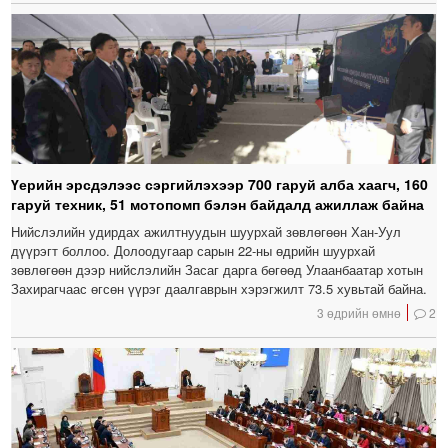
Үерийн эрсдэлээс сэргийлэхээр 700 гаруй алба хаагч, 160
гаруй техник, 51 мотопомп бэлэн байдалд ажиллаж байна
Нийслэлийн удирдах ажилтнуудын шуурхай зөвлөгөөн Хан-Уул
дүүрэгт боллоо. Долоодугаар сарын 22-ны өдрийн шуурхай
зөвлөгөөн дээр нийслэлийн Засаг дарга бөгөөд Улаанбаатар хотын
Захирагчаас өгсөн үүрэг даалгаврын хэрэгжилт 73.5 хувьтай байна.
3 өдрийн өмнө
2