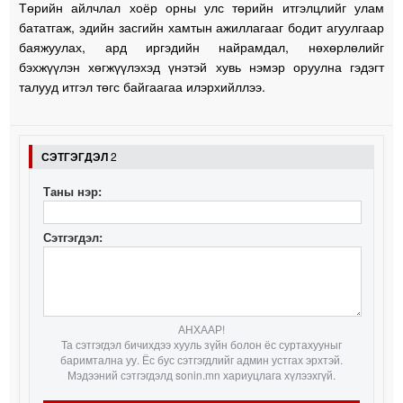
Төрийн айлчлал хоёр орны улс төрийн итгэлцлийг улам
бататгаж, эдийн засгийн хамтын ажиллагааг бодит агуулгаар
баяжуулах, ард иргэдийн найрамдал, нөхөрлөлийг
бэхжүүлэн хөгжүүлэхэд үнэтэй хувь нэмэр оруулна гэдэгт
талууд итгэл төгс байгаагаа илэрхийллээ.
СЭТГЭГДЭЛ
2
Таны нэр:
Сэтгэгдэл:
АНХААР!
Та сэтгэгдэл бичихдээ хууль зүйн болон ёс суртахууныг
баримтална уу. Ёс бус сэтгэгдлийг админ устгах эрхтэй.
Мэдээний сэтгэгдэлд sonin.mn хариуцлага хүлээхгүй.