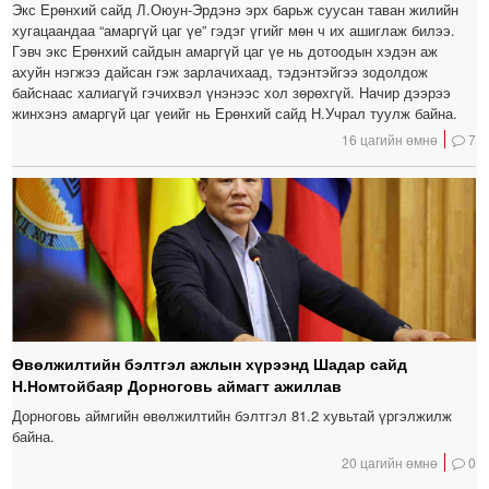
Экс Ерөнхий сайд Л.Оюун-Эрдэнэ эрх барьж суусан таван жилийн
хугацаандаа “амаргүй цаг үе” гэдэг үгийг мөн ч их ашиглаж билээ.
Гэвч экс Ерөнхий сайдын амаргүй цаг үе нь дотоодын хэдэн аж
ахуйн нэгжээ дайсан гэж зарлачихаад, тэдэнтэйгээ зодолдож
байснаас халиагүй гэчихвэл үнэнээс хол зөрөхгүй. Начир дээрээ
жинхэнэ амаргүй цаг үеийг нь Ерөнхий сайд Н.Учрал туулж байна.
16 цагийн өмнө
7
Өвөлжилтийн бэлтгэл ажлын хүрээнд Шадар сайд
Н.Номтойбаяр Дорноговь аймагт ажиллав
Дорноговь аймгийн өвөлжилтийн бэлтгэл 81.2 хувьтай үргэлжилж
байна.
20 цагийн өмнө
0