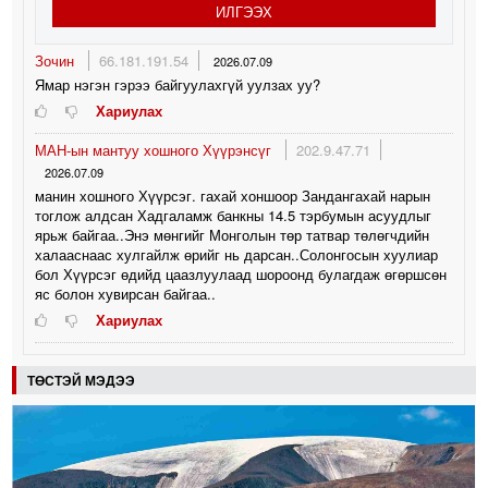
ИЛГЭЭХ
Зочин
66.181.191.54
2026.07.09
Ямар нэгэн гэрээ байгуулахгүй уулзах уу?
Хариулах
МАН-ын мантуу хошного Хүүрэнсүг
202.9.47.71
2026.07.09
манин хошного Хүүрсэг. гахай хоншоор Зандангахай нарын
тоглож алдсан Хадгаламж банкны 14.5 тэрбумын асуудлыг
ярьж байгаа..Энэ мөнгийг Монголын төр татвар төлөгчдийн
халааснаас хулгайлж өрийг нь дарсан..Солонгосын хуулиар
бол Хүүрсэг өдийд цаазлуулаад шороонд булагдаж өгөршсөн
яс болон хувирсан байгаа..
Хариулах
ТӨСТЭЙ МЭДЭЭ