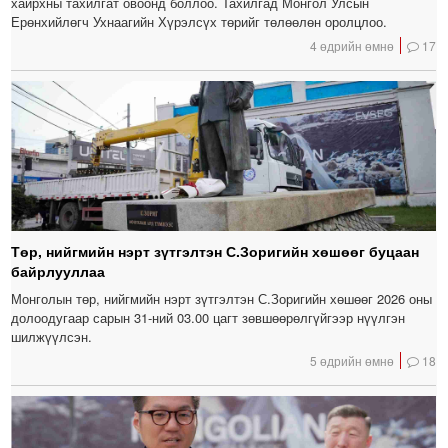
хайрхны тахилгат овоонд боллоо. Тахилгад Монгол Улсын
Ерөнхийлөгч Ухнаагийн Хүрэлсүх төрийг төлөөлөн оролцлоо.
4 өдрийн өмнө
17
Төр, нийгмийн нэрт зүтгэлтэн С.Зоригийн хөшөөг буцаан
байрлууллаа
Монголын төр, нийгмийн нэрт зүтгэлтэн С.Зоригийн хөшөөг 2026 оны
долоодугаар сарын 31-ний 03.00 цагт зөвшөөрөлгүйгээр нүүлгэн
шилжүүлсэн.
5 өдрийн өмнө
18