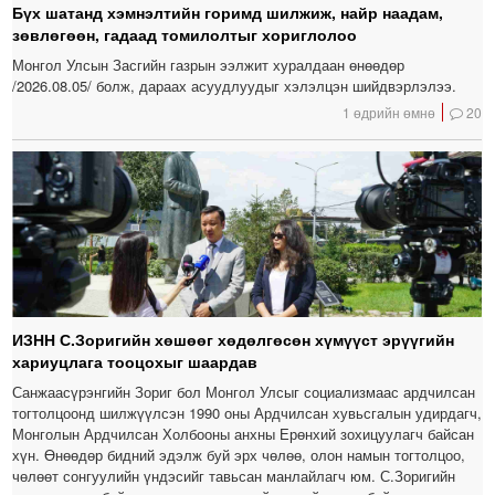
Бүх шатанд хэмнэлтийн горимд шилжиж, найр наадам,
зөвлөгөөн, гадаад томилолтыг хориглолоо
Монгол Улсын Засгийн газрын ээлжит хуралдаан өнөөдөр
/2026.08.05/ болж, дараах асуудлуудыг хэлэлцэн шийдвэрлэлээ.
1 өдрийн өмнө
20
ИЗНН С.Зоригийн хөшөөг хөдөлгөсөн хүмүүст эрүүгийн
хариуцлага тооцохыг шаардав
Санжаасүрэнгийн Зориг бол Монгол Улсыг социализмаас ардчилсан
тогтолцоонд шилжүүлсэн 1990 оны Ардчилсан хувьсгалын удирдагч,
Монголын Ардчилсан Холбооны анхны Ерөнхий зохицуулагч байсан
хүн. Өнөөдөр бидний эдэлж буй эрх чөлөө, олон намын тогтолцоо,
чөлөөт сонгуулийн үндэсийг тавьсан манлайлагч юм. С.Зоригийн