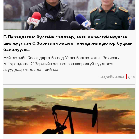
Б.Пүрэвдагва: Хулгайн сэдлээр, зөвшөөрөлгүй нүүлгэн
шилжүүлсэн С.Зоригийн хөшөөг өнөөдрийн дотор буцаан
байрлуулна
Нийслэлийн Засаг дарга бөгөөд Улаанбаатар хотын Захирагч
Б.Пүрэвдагва С.Зоригийн хөшөөг зөвшөөрөлгүй нүүлгэсэн
асуудлаар мэдээлэл хийлээ.
5 өдрийн өмнө
9