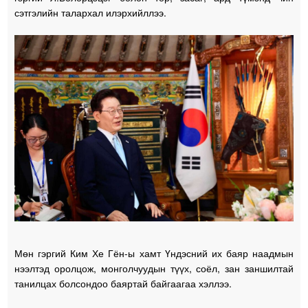
сэтгэлийн талархал илэрхийллээ.
Мөн гэргий Ким Хе Гён-ы хамт Үндэсний их баяр наадмын
нээлтэд оролцож, монголчуудын түүх, соёл, зан заншилтай
танилцах болсондоо баяртай байгаагаа хэллээ.