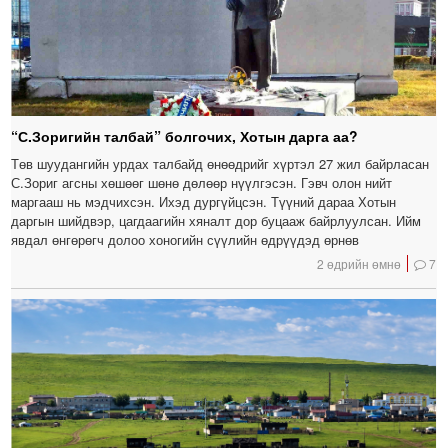
“С.Зоригийн талбай” болгочих, Хотын дарга аа?
Төв шуудангийн урдах талбайд өнөөдрийг хүртэл 27 жил байрласан
С.Зориг агсны хөшөөг шөнө дөлөөр нүүлгэсэн. Гэвч олон нийт
маргааш нь мэдчихсэн. Ихэд дургүйцсэн. Түүний дараа Хотын
даргын шийдвэр, цагдаагийн хяналт дор буцааж байрлуулсан. Ийм
явдал өнгөрөгч долоо хоногийн сүүлийн өдрүүдэд өрнөв
2 өдрийн өмнө
7