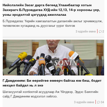
Нийслэлийн Засаг дарга бөгөөд Улаанбаатар хотын
Захирагч Б.Пүрэвдагва ХУД-ийн 12,13, 14-р хорооны үер,
усны эрсдэлтэй цэгүүдэд ажиллалаа
Б.Пүрэвдагва: Үерийн хамгаалалтын далангийн ажлыг эрчимжүүлж,
төлөвлөсөн хугацаанд нь дуусгахыг үүрэг болгов
3 өдрийн өмнө
2
Г.Дамдинням: Би өөрийгөө өмөөрч байгаа юм биш, бодит
нөхцөл байдал нь л энэ
Шатахуунтай холбоотой асуудлаар Аж Үйлдвэр, Эрдэс Баялгийн
сайд Г.Дамдинням мэдээлэл хийлээ.
3 өдрийн өмнө
34