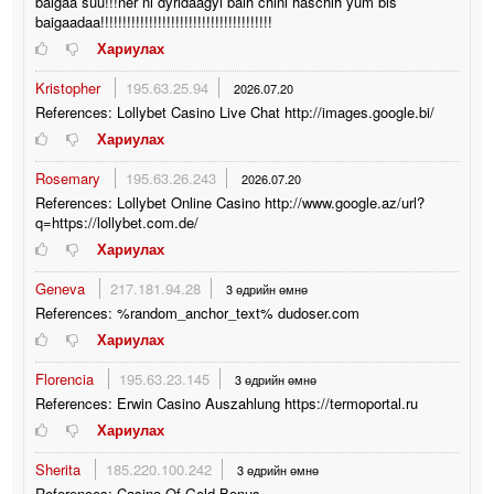
baigaa suu!!!ner ni dyridaagyi baih chini haschih yum bis
baigaadaa!!!!!!!!!!!!!!!!!!!!!!!!!!!!!!!!!!!!!!!
Хариулах
Kristopher
195.63.25.94
2026.07.20
References: Lollybet Casino Live Chat http://images.google.bi/
Хариулах
Rosemary
195.63.26.243
2026.07.20
References: Lollybet Online Casino http://www.google.az/url?
q=https://lollybet.com.de/
Хариулах
Geneva
217.181.94.28
3 өдрийн өмнө
References: %random_anchor_text% dudoser.com
Хариулах
Florencia
195.63.23.145
3 өдрийн өмнө
References: Erwin Casino Auszahlung https://termoportal.ru
Хариулах
Sherita
185.220.100.242
3 өдрийн өмнө
References: Casino Of Gold Bonus