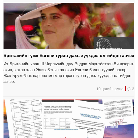
Британийн гүнж Евгени гурав дахь хүүхдээ өлгийдөн авчээ
Их Британийн хаан III Чарльзийн дүү Эндрю Маунтбаттен-Виндзорын
охин, хатан хаан Элизабетын ач охин Евгени болон түүний нөхөр
Жак Бруксбэнк нар энэ мягмар гарагт гурав дахь хүүхдээ өлгийдөн
авчээ.
19 цагийн өмнө
3