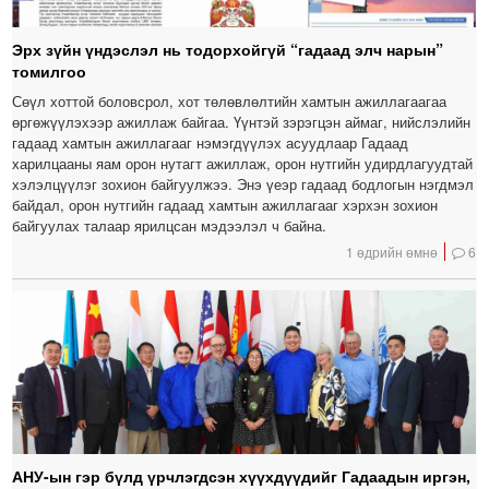
Эрх зүйн үндэслэл нь тодорхойгүй “гадаад элч нарын”
томилгоо
Сөүл хоттой боловсрол, хот төлөвлөлтийн хамтын ажиллагаагаа
өргөжүүлэхээр ажиллаж байгаа. Үүнтэй зэрэгцэн аймаг, нийслэлийн
гадаад хамтын ажиллагааг нэмэгдүүлэх асуудлаар Гадаад
харилцааны яам орон нутагт ажиллаж, орон нутгийн удирдлагуудтай
хэлэлцүүлэг зохион байгуулжээ. Энэ үеэр гадаад бодлогын нэгдмэл
байдал, орон нутгийн гадаад хамтын ажиллагааг хэрхэн зохион
байгуулах талаар ярилцсан мэдээлэл ч байна.
1 өдрийн өмнө
6
АНУ-ын гэр бүлд үрчлэгдсэн хүүхдүүдийг Гадаадын иргэн,