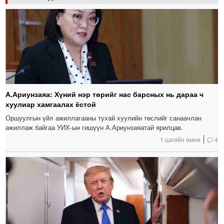
А.Ариунзаяа: Хүний нэр төрийг нас барсных нь дараа ч
хуулиар хамгаалах ёстой
Оршуулгын үйл ажиллагааны тухай хуулийн төслийг санаачлан
ажиллаж байгаа УИХ-ын гишүүн А.Ариунзаяатай ярилцав.
1 цагийн өмнө
4