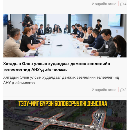
2 өдрийн өмнө
4
Хятадын Олон улсын худалдааг дэмжих зөвлөлийн
төлөөлөгчид АНУ-д айлчилжээ
Хятадын Олон улсын худалдааг дэмжих зөвлөлийн төлөөлөгчид
АНУ-д айлчилжээ
2 өдрийн өмнө
3