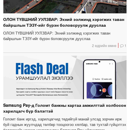
ОЛОН ТҮВШНИЙ УУЛЗВАР: Эхний ээлжинд хэрэгжих таван
байршлын ТЭЗҮ-ийг бүрэн боловсруулж дууслаа
ОЛОН ТҮВШНИЙ УУЛЗВАР: Эхний ээлжинд хэрэгжих таван
байршлын ТЭЗҮ-ийг бүрэн боловсруулж дууслаа
2 өдрийн өмнө
1
Samsung Pay-д Голомт банкны картаа амжилттай холбосон
харилцагч бүр бэлэгтэй
Голомт банк иргэд, харилцагчид төдийгүй манай улсад зорчин ирж
буй гаднын жуулчдад төлбөр тооцоогоо хялбар, тав тухтай гүйцэтгэх
боломжийг нэгээр нэмэгдүүлэн Samsung Pay үйлчилгээг