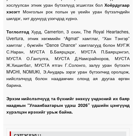
хослуулсан этник уран бүтээлүүд эгшиглэх бол
Хоёрдугаар
хэсэгт
Монголын рок попын үе үеийн уран бүтээлчдийн
шилдэг, хит дуунууд үзэгчдэд хүрнэ.
Тоглолтод
Хурд, Camerton, 3 охин, The Royal Heartaches,
Uvertura, этник хөгжмийн “Agmat” хамтлаг, “Хан Тэнгэр”
хамтлаг , бүжгийн “Dance Chance” хамтлагууд болон МУГЖ
С.Наран, МУСТА Б.Баярцэцэг, МУСТА П.Баярцэнгэл,
МУСТА О.Гантулга, МУСТА Д.Намсрайноров, МУСТА
Ж.Хишигбат, МУСТА ятгач Г.Солонго, залуу уран бүтээлч
MVCHI, NOMUKI, Э.Анударь зэрэг уран бүтээлчид оролцож,
нийслэлчүүд болон наадамчин олонд ая дуугаа өргөн
барина.
Эрхэм нийслэлчүүд та бүхнийг энэхүү үндэсний их баяр
наадмын “Улаанбаатарын үдэш 2026” үдшийн цэнгүүнд
хүрэлцэн ирэхийг урьж байна.
СЭТГЭГДЭЛ
11