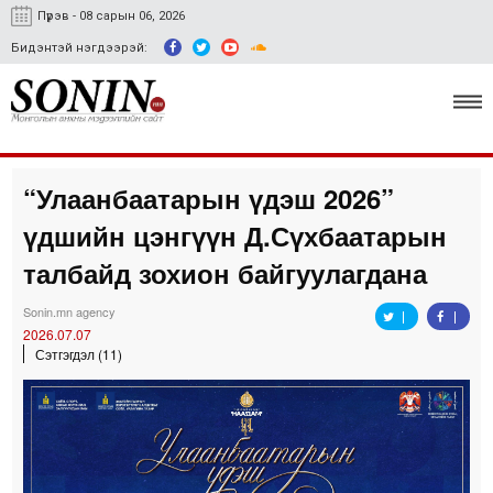
Пүрэв - 08 сарын 06, 2026
Бидэнтэй нэгдээрэй:
“Улаанбаатарын үдэш 2026”
Улс төр, эдийн засаг
үдшийн цэнгүүн Д.Сүхбаатарын
Гэмт хэрэг
талбайд зохион байгуулагдана
Нийгэм, соёл
Sonin.mn agency
2026.07.07
Спорт
Сэтгэгдэл (11)
Easy news