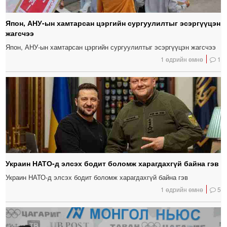
Япон, АНУ-ын хамтарсан цэргийн сургуулилтыг эсэргүүцэн
жагсчээ
Япон, АНУ-ын хамтарсан цэргийн сургуулилтыг эсэргүүцэн жагсчээ
1 өдрийн өмнө
1
Украин НАТО-д элсэх бодит боломж харагдахгүй байна гэв
Украин НАТО-д элсэх бодит боломж харагдахгүй байна гэв
1 өдрийн өмнө
5