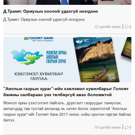
Д.Трамп: Ормузын хоолой удахгүй нээгдэнэ
Д.Трамп: Ормузын хоолой удахгүй нээгдэнэ
12 цагийн өмнө
2
“Аяллын газрын зураг”-ийн хэвлэмэл хувилбарыг Голомт
банкны салбараас үнэ төлбөргүй авах боломжтой
Монгол орны үзэсгэлэнт байгаль, дурсгалт газруудыг таниулах,
аялагчдад тав тухтай аялахад нь хөтөч болох зорилготой “Аяллын
газрын зураг”-ийг Голомт банк 2017 оноос хойш эрхлэн гаргаж байгаа
билээ.
18 цагийн өмнө
0