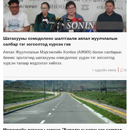
Шатахууны хомсдолоос шалтгаалж аялал жуулчлалын
салбар тэг зогсолтод хүрсэн гэв
Аялал Жуулчлалын Мэргэжлийн Холбоо (АЖМХ) болон салбарын
бизнес эрхлэгчид шатахууны хомсдолоос үүдэн тэг зогсолтод
хүрсэн талаар мэдээлэл хийлээ.
1 өдрийн өмнө
6
Морингийн давааны замаас “Барилгын хатуу хог хаягдал