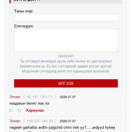
Таны нэр:
Сэтгэгдэл:
АНХААР!
Та сэтгэгдэл бичихдээ хууль зүйн болон ёс суртахууныг
баримтална уу. Ёс бус сэтгэгдлийг админ устгах эрхтэй.
Мэдээний сэтгэгдэлд sonin.mn хариуцлага хүлээхгүй.
ИЛГЭЭХ
Зочин
66.181.179.171
2026.07.07
наадмын билет яах вэ
Хариулах
Зочин
109.237.245.56
2026.07.07
negeeh gaihaltai ardiin jujigchid chini ireh yy?.....ardyyd hyleej