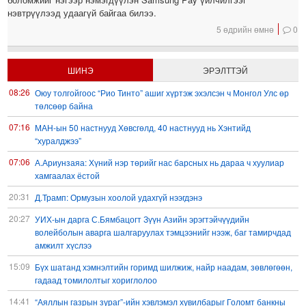
нэвтрүүлээд удаагүй байгаа билээ.
5 өдрийн өмнө
0
ШИНЭ
ЭРЭЛТТЭЙ
08:26
Оюу толгойгоос “Рио Тинто” ашиг хүртэж эхэлсэн ч Монгол Улс өр
төлсөөр байна
07:16
МАН-ын 50 настнууд Хөвсгөлд, 40 настнууд нь Хэнтийд
“хуралджээ”
07:06
А.Ариунзаяа: Хүний нэр төрийг нас барсных нь дараа ч хуулиар
хамгаалах ёстой
20:31
Д.Трамп: Ормузын хоолой удахгүй нээгдэнэ
20:27
УИХ-ын дарга С.Бямбацогт Зүүн Азийн эрэгтэйчүүдийн
волейболын аварга шалгаруулах тэмцээнийг нээж, баг тамирчдад
амжилт хүслээ
15:09
Бүх шатанд хэмнэлтийн горимд шилжиж, найр наадам, зөвлөгөөн,
гадаад томилолтыг хориглолоо
14:41
“Аяллын газрын зураг”-ийн хэвлэмэл хувилбарыг Голомт банкны