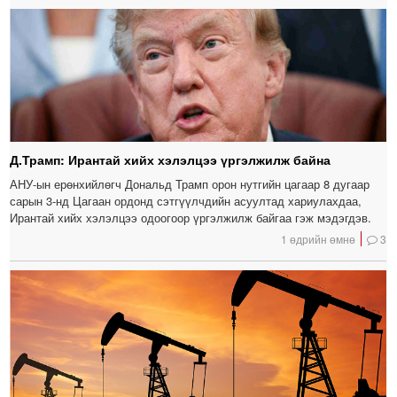
Д.Трамп: Ирантай хийх хэлэлцээ үргэлжилж байна
АНУ-ын ерөнхийлөгч Дональд Трамп орон нутгийн цагаар 8 дугаар
сарын 3-нд Цагаан ордонд сэтгүүлчдийн асуултад хариулахдаа,
Ирантай хийх хэлэлцээ одоогоор үргэлжилж байгаа гэж мэдэгдэв.
1 өдрийн өмнө
3