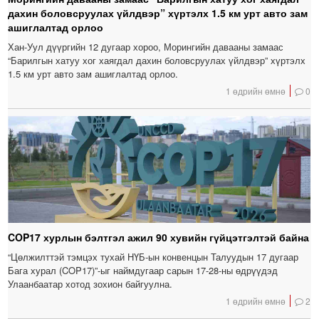
дахин боловсруулах үйлдвэр” хүртэлх 1.5 км урт авто зам
ашиглалтад орлоо
Хан-Уул дүүргийн 12 дугаар хороо, Морингийн давааны замаас
“Барилгын хатуу хог хаягдал дахин боловсруулах үйлдвэр” хүртэлх
1.5 км урт авто зам ашиглалтад орлоо.
1 өдрийн өмнө
0
COP17 хурлын бэлтгэл ажил 90 хувийн гүйцэтгэлтэй байна
“Цөлжилттэй тэмцэх тухай НҮБ-ын конвенцын Талуудын 17 дугаар
Бага хурал (COP17)”-ыг наймдугаар сарын 17-28-ны өдрүүдэд
Улаанбаатар хотод зохион байгуулна.
1 өдрийн өмнө
2