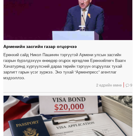
Арменийн засгийн газар огцорчээ
Ерөнхий сайд Никол Пашинян тэргүүтэй Армени улсын засгийн
газрын бүрэлдэхүүн өнөөдөр огцрох өргөдлөө Ерөнхийлөгч Ваагн
Хачатурянд хүргүүлсний дараа төрийн тэргүүн огцруулах тухай
зарлигт гарын үсэг зуржээ. Энэ тухай “Арменпресс” агентлаг
мэдээллээ.
2 өдрийн өмнө
9