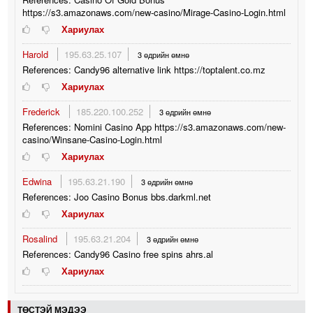
https://s3.amazonaws.com/new-casino/Mirage-Casino-Login.html
Хариулах
Harold
195.63.25.107
3 өдрийн өмнө
References: Candy96 alternative link https://toptalent.co.mz
Хариулах
Frederick
185.220.100.252
3 өдрийн өмнө
References: Nomini Casino App https://s3.amazonaws.com/new-
casino/Winsane-Casino-Login.html
Хариулах
Edwina
195.63.21.190
3 өдрийн өмнө
References: Joo Casino Bonus bbs.darkml.net
Хариулах
Rosalind
195.63.21.204
3 өдрийн өмнө
References: Candy96 Casino free spins ahrs.al
Хариулах
ТӨСТЭЙ МЭДЭЭ