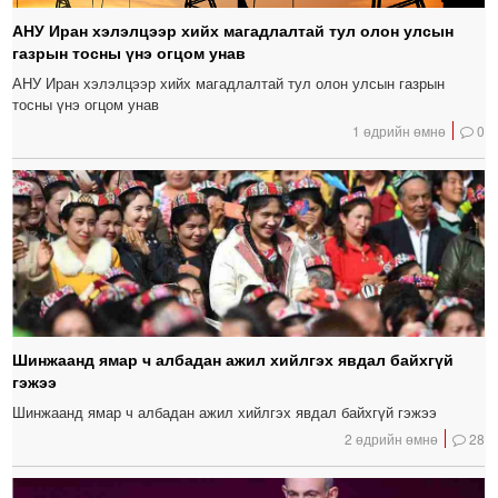
АНУ Иран хэлэлцээр хийх магадлалтай тул олон улсын
газрын тосны үнэ огцом унав
АНУ Иран хэлэлцээр хийх магадлалтай тул олон улсын газрын
тосны үнэ огцом унав
1 өдрийн өмнө
0
Шинжаанд ямар ч албадан ажил хийлгэх явдал байхгүй
гэжээ
Шинжаанд ямар ч албадан ажил хийлгэх явдал байхгүй гэжээ
2 өдрийн өмнө
28