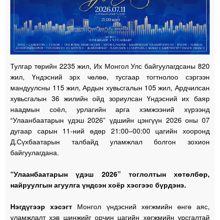
Тулгар төрийн 2235 жил, Их Монгол Улс байгуулагдсаны 820
жил, Үндэсний эрх чөлөө, тусгаар тогтнолоо сэргээн
мандуулсны 115 жил, Ардын хувьсгалын 105 жил, Ардчилсан
хувьсгалын 36 жилийн ойд зориулсан Үндэсний их баяр
наадмын соёл, урлагийн арга хэмжээний хүрээнд
“Улаанбаатарын үдэш 2026” үдшийн цэнгүүн 2026 оны 07
дугаар сарын 11-ний өдөр 21:00–00:00 цагийн хооронд
Д.Сүхбаатарын талбайд уламжлал болгон зохион
байгуулагдана.
“Улаанбаатарын үдэш 2026” тоглолтын хөтөлбөр,
найруулгын агуулга үндсэн хоёр хэсгээс бүрдэнэ.
Нэгдүгээр хэсэгт
Монгол үндэсний хөгжмийн өнгө аяс,
уламжлалт хэв шинжийг орчин цагийн хөгжмийн урсгалтай