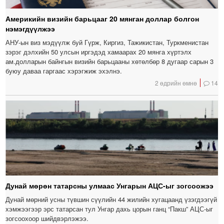
Америкийн визийн барьцааг 20 мянган доллар болгон
нэмэгдүүлжээ
АНУ-ын виз мэдүүлж буй Гүрж, Киргиз, Тажикистан, Туркменистан
зэрэг дэлхийн 50 улсын иргэдэд хамаарах 20 мянга хүртэлх
ам.долларын байнгын визийн барьцааны хөтөлбөр 8 дугаар сарын 3
буюу даваа гаргаас хэрэгжиж эхэлнэ.
2 өдрийн өмнө
14
Дунай мөрөн татарсны улмаас Унгарын АЦС-ыг зогсоожээ
Дунай мөрний усны түвшин сүүлийн 44 жилийн хугацаанд үзэгдээгүй
хэмжээгээр эрс татарсан тул Унгар дахь цорын ганц “Пакш” АЦС-ыг
зогсоохоор шийдвэрлэжээ.