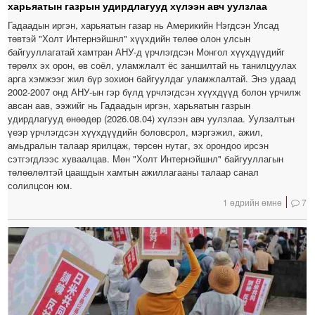
харьяатын газрын удирдлагууд хүлээн авч уулзлаа
Гадаадын иргэн, харьяатын газар нь Америкийн Нэгдсэн Улсад
төвтэй "Холт Интернэйшнл" хүүхдийн төлөө олон улсын
байгууллагатай хамтран АНУ-д үрчлэгдсэн Монгол хүүхдүүдийг
төрөлх эх орон, өв соёл, уламжлалт ёс заншилтай нь танилцуулах
арга хэмжээг жил бүр зохион байгуулдаг уламжлалтай. Энэ удаад
2002-2007 онд АНУ-ын гэр бүлд үрчлэгдсэн хүүхдүүд болон үрчилж
авсан аав, ээжийг нь Гадаадын иргэн, харьяатын газрын
удирдлагууд өнөөдөр (2026.08.04) хүлээн авч уулзлаа. Уулзалтын
үеэр үрчлэгдсэн хүүхдүүдийн боловсрол, мэргэжил, ажил,
амьдралын талаар ярилцаж, төрсөн нутаг, эх орондоо ирсэн
сэтгэгдлээс хуваалцав. Мөн "Холт Интернэйшнл" байгууллагын
төлөөлөлтэй цаашдын хамтын ажиллагааны талаар санал
солилцсон юм.
1 өдрийн өмнө
7