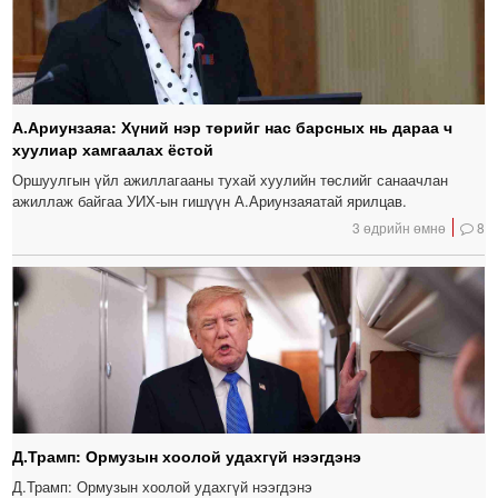
А.Ариунзаяа: Хүний нэр төрийг нас барсных нь дараа ч
хуулиар хамгаалах ёстой
Оршуулгын үйл ажиллагааны тухай хуулийн төслийг санаачлан
ажиллаж байгаа УИХ-ын гишүүн А.Ариунзаяатай ярилцав.
3 өдрийн өмнө
8
Д.Трамп: Ормузын хоолой удахгүй нээгдэнэ
Д.Трамп: Ормузын хоолой удахгүй нээгдэнэ