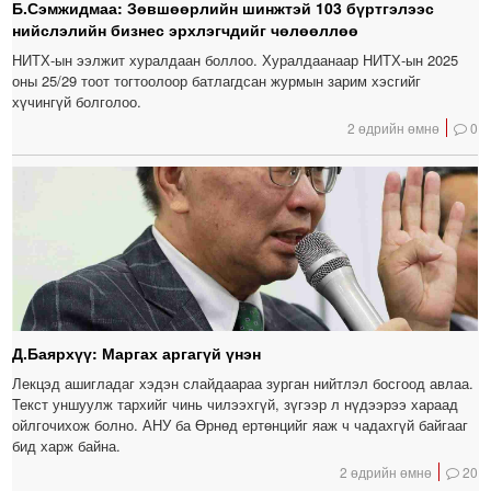
Б.Сэмжидмаа: Зөвшөөрлийн шинжтэй 103 бүртгэлээс
нийслэлийн бизнес эрхлэгчдийг чөлөөллөө
НИТХ-ын ээлжит хуралдаан боллоо. Хуралдаанаар НИТХ-ын 2025
оны 25/29 тоот тогтоолоор батлагдсан журмын зарим хэсгийг
хүчингүй болголоо.
2 өдрийн өмнө
0
Д.Баярхүү: Маргах аргагүй үнэн
Лекцэд ашигладаг хэдэн слайдаараа зурган нийтлэл босгоод авлаа.
Текст уншуулж тархийг чинь чилээхгүй, зүгээр л нүдээрээ хараад
ойлгочихож болно. АНУ ба Өрнөд ертөнцийг яаж ч чадахгүй байгааг
бид харж байна.
2 өдрийн өмнө
20