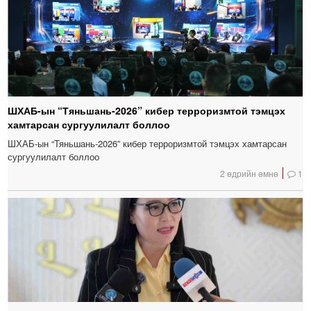
ШХАБ-ын “Тяньшань-2026” кибер терроризмтой тэмцэх
хамтарсан сургуулилалт боллоо
ШХАБ-ын “Тяньшань-2026” кибер терроризмтой тэмцэх хамтарсан
сургуулилалт боллоо
2 өдрийн өмнө
1