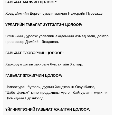
ГАВЬЯАТ МАЛЧИН ЦОЛООР:
Ховд аймгийн Дөргөн сумын малчин Намсрайн Пүрэвжав,
УРЛАГИЙН ГАВЬЯАТ ЗҮТГЭЛТЭН ЦОЛООР:
СУИС-ийн Дүрслэх урлагийн академийн ахмад багш, доктор,
профессор Дамбийн Энхдаваа,
ГАВЬЯАТ ТЭЭВЭРЧИН ЦОЛООР:
Хархорум хотын захирагч Лувсангийн Халтар,
ГАВЬЯАТ ЖҮЖИГЧИН ЦОЛООР:
Чөлөөт уран бүтээлч, дуучин Ханджавын Оюунбилэг,
“Цэбо фильм” кино продакшны үүсгэн байгуулагч, жүжигчин
Цэгмидийн Цэрэнболд,
ҮЙЛЧИЛГЭЭНИЙ ГАВЬЯАТ АЖИЛТАН ЦОЛООР: