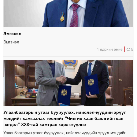
Эмгэнэл
Эмгэнэл
1 өдрийн өмнө
5
Улаанбаатарын утааг бууруулах, нийслэлчүүдийн эрүүл
мэндийг хамгаалах төслийг “Чингис хаан баялгийн сан
нэгдэл” ХХК-тай хамтран хэрэгжүүлнэ
Улаанбаатарын утааг бууруулах, нийслэлчүүдийн эрүүл мэндийг