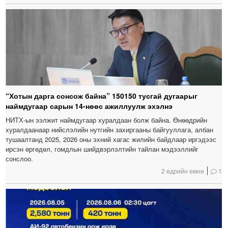
“Хотын дарга сонсож байна” 150150 тусгай дугаарыг
наймдугаар сарын 14-нөөс ажиллуулж эхэлнэ
НИТХ-ын ээлжит наймдугаар хуралдаан болж байна. Өнөөдрийн
хуралдаанаар нийслэлийн нутгийн захиргааны байгууллага, албан
тушаалтанд 2025, 2026 оны эхний хагас жилийн байдлаар иргэдээс
ирсэн өргөдөл, гомдлын шийдвэрлэлтийн тайлан мэдээллийг
сонслоо.
2 өдрийн өмнө
1