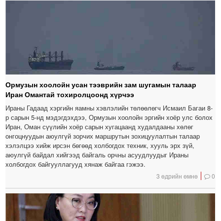
Ормузын хоолойн усан тээврийн зам шугамын талаар
Иран Омантай тохиролцоонд хүрчээ
Ираны Гадаад хэргийн яамны хэвлэлийн төлөөлөгч Исмаил Багаи 8-
р сарын 5-нд мэдэгдэхдээ, Ормузын хоолойн эргийн хоёр улс болох
Иран, Оман сүүлийн хоёр сарын хугацаанд худалдааны хөлөг
онгоцнуудын аюулгүй зорчих маршрутын зохицуулалтын талаар
хэлэлцээ хийж ирсэн бөгөөд холбогдох техник, хууль эрх зүй,
аюулгүй байдал хийгээд байгаль орчны асуудлуудыг Ираны
холбогдох байгууллагууд хянаж байгаа гэжээ.
3 өдрийн өмнө
0