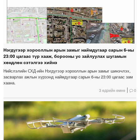
Нэгдүгээр хорооллын арын замыг наймдугаар сарын 6-ны
23:00 цагаас түр хааж, борооны ус зайлуулах шугамын
хөндлөн сэтэлгээ хийнэ
Нийслэлийн СХД-ийн Нэгдүгээр хорооллын арын замыг шинэчлэх,
засварлах ажлын хүрээнд наймдугаар сарын 6-ны 23:00 цагаас зам
хаана.
3 өдрийн өмнө
0