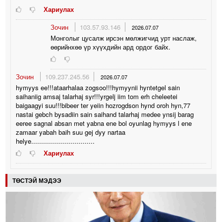
Хариулах
Зочин
103.57.93.146
2026.07.07
Монголыг цусалж ирсэн мөлжигчид урт наслаж,
өөрийнхөө үр хүүхдийн ард ордог байх.
Зочин
109.237.245.56
2026.07.07
hymyys ee!!!ataarhalaa zogsoo!!!hymyynii hyntetgel sain
saihaniig amsaj talarhaj syr!!!yrgelj iim tom erh cheleetei
baigaagyi suu!!!bibeer ter yeiin hozrogdson hynd oroh hyn,77
nastai gebch bysadiin sain saihand talarhaj medee ynsij barag
eeree sagnal absan met yabna ene bol oyunlag hymyys l ene
zamaar yabah baih suu gej dyy nartaa
helye................................
Хариулах
ТӨСТЭЙ МЭДЭЭ