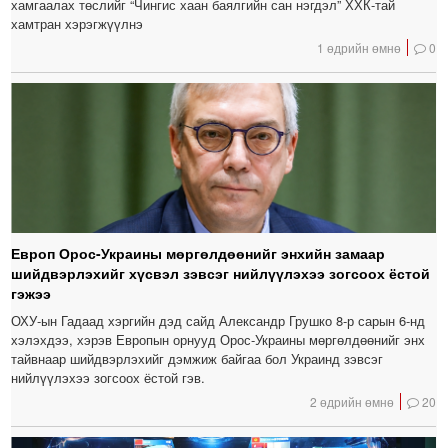
хамгаалах төслийг “Чингис хаан баялгийн сан нэгдэл” ХХК-тай
хамтран хэрэгжүүлнэ
1 өдрийн өмнө
0
Европ Орос-Украины мөргөлдөөнийг энхийн замаар
шийдвэрлэхийг хүсвэл зэвсэг нийлүүлэхээ зогсоох ёстой
гэжээ
ОХУ-ын Гадаад хэргийн дэд сайд Александр Грушко 8-р сарын 6-нд
хэлэхдээ, хэрэв Европын орнууд Орос-Украины мөргөлдөөнийг энх
тайвнаар шийдвэрлэхийг дэмжиж байгаа бол Украинд зэвсэг
нийлүүлэхээ зогсоох ёстой гэв.
2 өдрийн өмнө
20