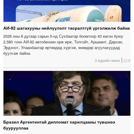
АИ-92 шатахууны нийлүүлэлт тасралтгүй үргэлжилж байна
2026 оны 8 дугаар сарын 5-нд Сүхбаатар боомтоор 43 вагон буюу
2,580 тонн АИ-92 автобензин орж ирж, Толгойт, Аршаант, Дархан,
Эрдэнэт, Улаанбаатар өртөөдөд хүргэж, өнөөдөр агуулахуудад
буулгаж байна.
3 өдрийн өмнө
0
Бразил Аргентинтай дипломат харилцааны түвшнээ
буурууллаа