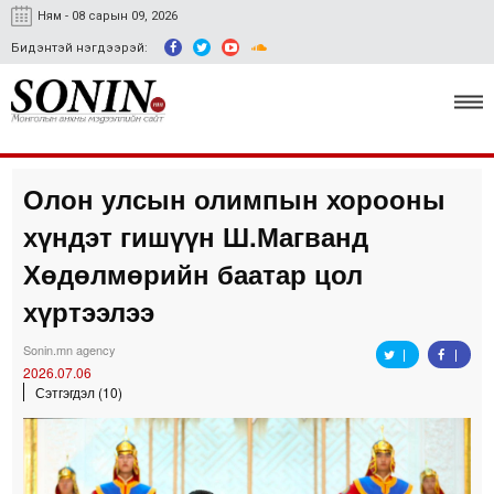
Ням - 08 сарын 09, 2026
Бидэнтэй нэгдээрэй:
Олон улсын олимпын хорооны
Улс төр, эдийн засаг
хүндэт гишүүн Ш.Магванд
Гэмт хэрэг
Хөдөлмөрийн баатар цол
Нийгэм, соёл
хүртээлээ
Спорт
Sonin.mn agency
2026.07.06
Easy news
Сэтгэгдэл (10)