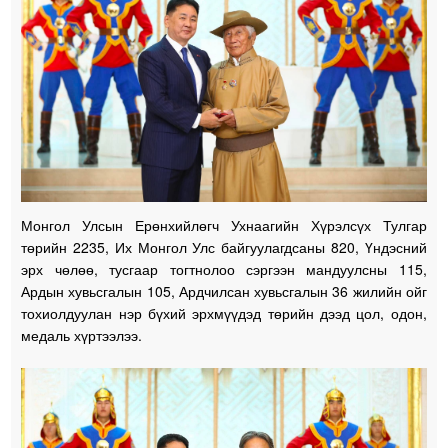
Монгол Улсын Ерөнхийлөгч Ухнаагийн Хүрэлсүх Тулгар
төрийн 2235, Их Монгол Улс байгуулагдсаны 820, Үндэсний
эрх чөлөө, тусгаар тогтнолоо сэргээн мандуулсны 115,
Ардын хувьсгалын 105, Ардчилсан хувьсгалын 36 жилийн ойг
тохиолдуулан нэр бүхий эрхмүүдэд төрийн дээд цол, одон,
медаль хүртээлээ.