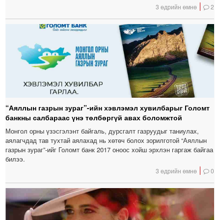
3 өдрийн өмнө
2
“Аяллын газрын зураг”-ийн хэвлэмэл хувилбарыг Голомт
банкны салбараас үнэ төлбөргүй авах боломжтой
Монгол орны үзэсгэлэнт байгаль, дурсгалт газруудыг таниулах,
аялагчдад тав тухтай аялахад нь хөтөч болох зорилготой “Аяллын
газрын зураг”-ийг Голомт банк 2017 оноос хойш эрхлэн гаргаж байгаа
билээ.
3 өдрийн өмнө
0