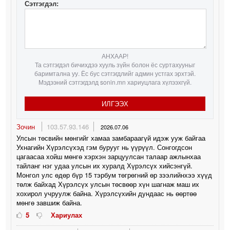
Сэтгэгдэл:
АНХААР!
Та сэтгэгдэл бичихдээ хууль зүйн болон ёс суртахууныг
баримтална уу. Ёс бус сэтгэгдлийг админ устгах эрхтэй.
Мэдээний сэтгэгдэлд sonin.mn хариуцлага хүлээхгүй.
ИЛГЭЭХ
Зочин
103.57.93.146
2026.07.06
Улсын төсвийн мөнгийг хамаа замбараагүй идэж ууж байгаа
Ухнагийн Хүрэлсүхэд гэм бурууг нь үүрүүл. Сонгогдсон
цагаасаа хойш мөнгө хэрхэн зарцуулсан талаар ажлынхаа
тайланг нэг удаа улсын их хуралд Хүрэлсүх хийсэнгүй.
Монгол улс өдөр бүр 15 тэрбум төгрөгний өр зээлийнхээ хүүд
төлж байхад Хүрэлсүх улсын төсвөөр хүн шагнаж маш их
хохирол учруулж байна. Хүрэлсүхийн дундаас нь өөртөө
мөнгө завшиж байна.
5
Хариулах