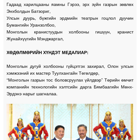
Гадаад харилцааны яамны Гэрээ, эрх зүйн газрын зөвлөх
Энхболдын Батзориг,
Улсын дуурь, бүжгийн эрдмийн театрын гоцлол дуучин
Бумангийн Уранзолбоо,
Монголын кранистуудын холбооны гишүүн, кранист
Жунайхүүгийн Мэнджаргал,
ХӨДӨЛМӨРИЙН ХҮНДЭТ МЕДАЛИАР:
Монголын дугуй холбооны гүйцэтгэх захирал, Олон улсын
хэмжээний их мастер Туулхангайн Төгөлдөр,
“Монголын газрын тос боловсруулах үйлдвэр” Төрийн өмчит
компанийн технологийн хэлтсийн дарга Бямбаагийн Мөнх-
Эрдэнэ нарыг шагналаа.