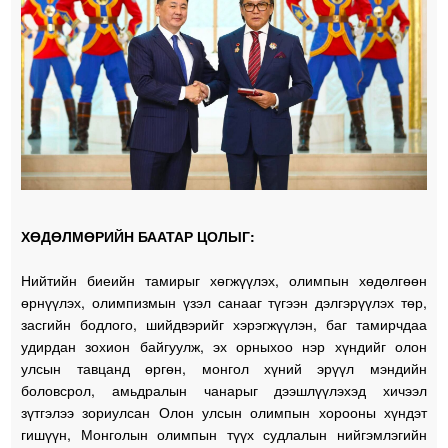
ХӨДӨЛМӨРИЙН БААТАР ЦОЛЫГ:
Нийтийн биеийн тамирыг хөгжүүлэх, олимпын хөдөлгөөн
өрнүүлэх, олимпизмын үзэл санааг түгээн дэлгэрүүлэх төр,
засгийн бодлого, шийдвэрийг хэрэгжүүлэн, баг тамирчдаа
удирдан зохион байгуулж, эх орныхоо нэр хүндийг олон
улсын тавцанд өргөн, монгол хүний эрүүл мэндийн
боловсрол, амьдралын чанарыг дээшлүүлэхэд хичээл
зүтгэлээ зориулсан Олон улсын олимпын хорооны хүндэт
гишүүн, Монголын олимпын түүх судлалын нийгэмлэгийн