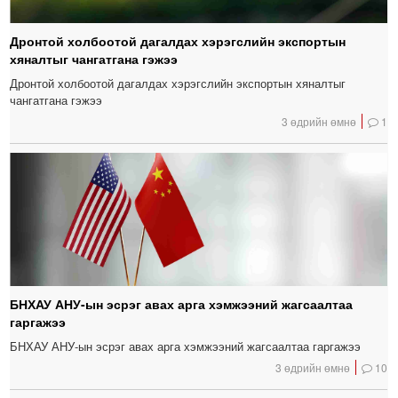
Дронтой холбоотой дагалдах хэрэгслийн экспортын
хяналтыг чангатгана гэжээ
Дронтой холбоотой дагалдах хэрэгслийн экспортын хяналтыг
чангатгана гэжээ
3 өдрийн өмнө
1
БНХАУ АНУ-ын эсрэг авах арга хэмжээний жагсаалтаа
гаргажээ
БНХАУ АНУ-ын эсрэг авах арга хэмжээний жагсаалтаа гаргажээ
3 өдрийн өмнө
10