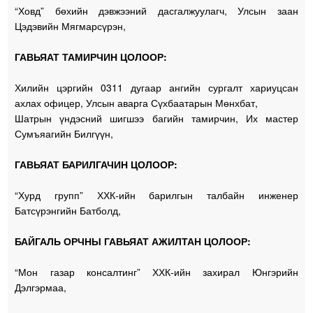
“Ховд” бөхийн дэвжээний дасгалжуулагч, Улсын заан
Цэдэвийн Мягмарсүрэн,
ГАВЬЯАТ ТАМИРЧИН ЦОЛООР:
Хилийн цэргийн 0311 дугаар ангийн сургалт хариуцсан
ахлах офицер, Улсын аварга Сүхбаатарын Мөнхбат,
Шатрын үндэсний шигшээ багийн тамирчин, Их мастер
Сумъяагийн Билгүүн,
ГАВЬЯАТ БАРИЛГАЧИН ЦОЛООР:
“Хурд групп” ХХК-ийн барилгын талбайн инженер
Батсүрэнгийн Батболд,
БАЙГАЛЬ ОРЧНЫ ГАВЬЯАТ АЖИЛТАН ЦОЛООР:
“Мон газар консалтинг” ХХК-ийн захирал Юнгэрийн
Дэлгэрмаа,