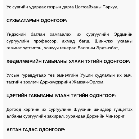
Ус сувгийн удирдах газрын дарга Цогтсайханы Төрхүү,
СҮХБААТАРЫН ОДОНГООР:
Үндэсний батлан хамгаалах их сургуулийн Эрдмийн
сургуулийн профессор, ахмад багш, Шинжлэх ухааны
гавьяат зүтгэлтэн, хошууч генерал Балганы Эрдэнэбат,
ХӨДӨЛМӨРИЙН ГАВЬЯАНЫ УЛААН ТУГИЙН ОДОНГООР:
Улсын гуравдугаар төв эмнэлгийн Уушги судлалын их эмч,
тасгийн эрхлэгч Доржжүгдэрийн Жавзан-Орлом,
ЦЭРГИЙН ГАВЬЯАНЫ УЛААН ТУГИЙН ОДОНГООР:
Дотоод хэргийн их сургуулийн Шүүхийн шийдвэр гүйцэтгэх
албаны сургуулийн захирал, хурандаа Доржийн Чинзориг,
АЛТАН ГАДАС ОДОНГООР: