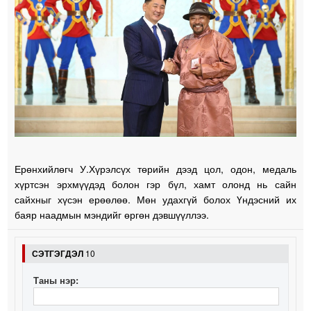
Ерөнхийлөгч У.Хүрэлсүх төрийн дээд цол, одон, медаль
хүртсэн эрхмүүдэд болон гэр бүл, хамт олонд нь сайн
сайхныг хүсэн ерөөлөө. Мөн удахгүй болох Үндэсний их
баяр наадмын мэндийг өргөн дэвшүүллээ.
СЭТГЭГДЭЛ
10
Таны нэр: