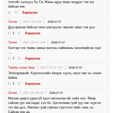
толгойт хунхууз Хү Сю Жаны адуу морь мэддэг гэж юу
байсан юм.
Хариулах
Зочин
202.9.40.234
2026.07.07
Дуугарахаа байсан пянз шагнуулж гавьяат авах гэж дээ
1
Хариулах
Зочин
202.126.91.209
2026.07.07
Халтар гэж төиөр замын вагоны наймааны загалмайсан эцэг
....
1
Хариулах
Төмөр сонин биш
202.179.27.197
2026.07.07
Элбэгдоржийг Хүрэлсүхийн баздаг хууль шүүх яах нь сонин
байна.
1
Хариулах
Зочин
202.126.89.63
2026.07.07
Магван дарга удахгүй зуун насныхаа ойг хийх нээ. Ямар
сайхан урт насладаг хүн бэ. Цогзолмаа гуай зуу нас хүрсэн
гээ биз дээ. Магван гуай сайхан сэргэлэн байх чинь ээ.
Сайхан юм аа.