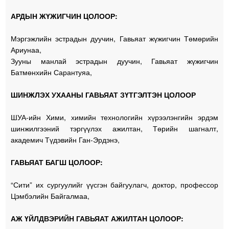
АРДЫН ЖҮЖИГЧИН ЦОЛООР:
Мэргэжлийн эстрадын дуучин, Гавьяат жүжигчин Төмөрийн
Ариунаа,
Зууны манлай эстрадын дуучин, Гавьяат жүжигчин
Батмөнхийн Сарантуяа,
ШИНЖЛЭХ УХААНЫ ГАВЬЯАТ ЗҮТГЭЛТЭН ЦОЛООР
ШУА-ийн Хими, химийн технологийн хүрээлэнгийн эрдэм
шинжилгээний тэргүүлэх ажилтан, Төрийн шагналт,
академич Түдэвийн Ган-Эрдэнэ,
ГАВЬЯАТ БАГШ ЦОЛООР:
“Сити” их сургуулийг үүсгэн байгуулагч, доктор, профессор
Цэмбэлийн Байгалмаа,
АЖ ҮЙЛДВЭРИЙН ГАВЬЯАТ АЖИЛТАН ЦОЛООР: