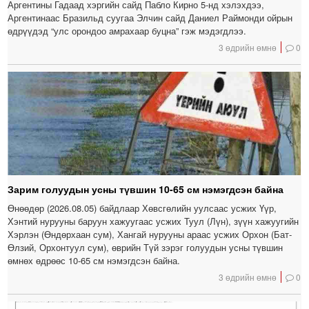
Аргентины Гадаад хэргийн сайд Пабло Кирно 5-нд хэлэхдээ,
Аргентинаас Бразильд суугаа Элчин сайд Даниел Раймонди ойрын
өдрүүдэд “улс орондоо амрахаар буцна” гэж мэдэгдлээ.
3 өдрийн өмнө
0
Зарим голуудын усны түвшин 10-65 см нэмэгдсэн байна
Өнөөдөр (2026.08.05) байдлаар Хөвсгөлийн уулсаас усжих Үүр,
Хэнтий нурууны баруун хажуугаас усжих Туул (Лүн), зүүн хажуугийн
Хэрлэн (Өндөрхаан сум), Хангай нурууны араас усжих Орхон (Бат-
Өлзий, Орхонтуул сум), өврийн Түй зэрэг голуудын усны түвшин
өмнөх өдрөөс 10-65 см нэмэгдсэн байна.
3 өдрийн өмнө
0