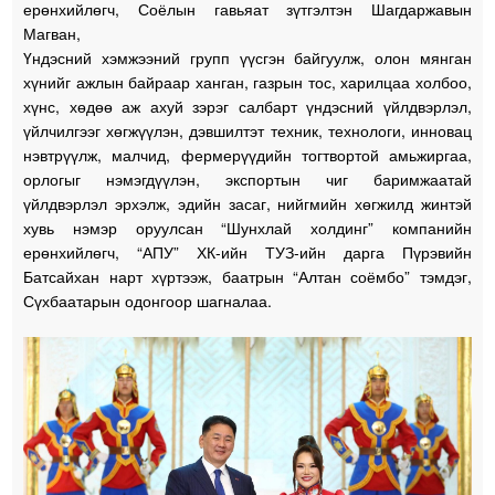
ерөнхийлөгч, Соёлын гавьяат зүтгэлтэн Шагдаржавын
Магван,
Үндэсний хэмжээний групп үүсгэн байгуулж, олон мянган
хүнийг ажлын байраар ханган, газрын тос, харилцаа холбоо,
хүнс, хөдөө аж ахуй зэрэг салбарт үндэсний үйлдвэрлэл,
үйлчилгээг хөгжүүлэн, дэвшилтэт техник, технологи, инновац
нэвтрүүлж, малчид, фермерүүдийн тогтвортой амьжиргаа,
орлогыг нэмэгдүүлэн, экспортын чиг баримжаатай
үйлдвэрлэл эрхэлж, эдийн засаг, нийгмийн хөгжилд жинтэй
хувь нэмэр оруулсан “Шунхлай холдинг” компанийн
ерөнхийлөгч, “АПУ” ХК-ийн ТУЗ-ийн дарга Пүрэвийн
Батсайхан нарт хүртээж, баатрын “Алтан соёмбо” тэмдэг,
Сүхбаатарын одонгоор шагналаа.