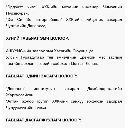
“Эрдэнэт хивс” ХХК-ийн механик инженер Чимэдийн
Пүрэвсүрэн,
“Эм Си Эс интернэйшнл” ХХК-ийн гүйцэтгэх захирал
Чүлтэмийн Даваахүү,
ХҮНИЙ ГАВЬЯАТ ЭМЧ ЦОЛООР:
АШУҮИС-ийн зөвлөх эмч Хасагийн Оюунцэцэг,
Улсын Гуравдугаар төв эмнэлгийн Ерөнхий мэс заслын
тасгийн эрхлэгч, Төрийн соёрхолт Цогтын Лочин,
ГАВЬЯАТ ЭДИЙН ЗАСАГЧ ЦОЛООР:
“Дефакто” институтын захирал Дамбадаржаагийн
Жаргалсайхан,
“Алтан жолоо групп” ХХК-ийн санхүү эрхэлсэн захирал
Чулуунхүүгийн Гүнсэн,
ГАВЬЯАТ ДАСГАЛЖУУЛАГЧ ЦОЛООР: