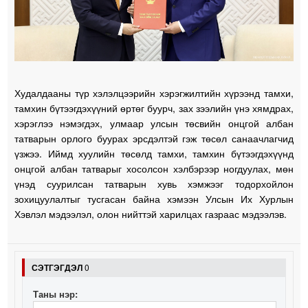
Худалдааны түр хэлэлцээрийн хэрэгжилтийн хүрээнд тамхи,
тамхин бүтээгдэхүүний өртөг буурч, зах зээлийн үнэ хямдрах,
хэрэглээ нэмэгдэх, улмаар улсын төсвийн онцгой албан
татварын орлого буурах эрсдэлтэй гэж төсөл санаачлагчид
үзжээ. Иймд хуулийн төсөлд тамхи, тамхин бүтээгдэхүүнд
онцгой албан татварыг хосолсон хэлбэрээр ногдуулах, мөн
үнэд суурилсан татварын хувь хэмжээг тодорхойлон
зохицуулалтыг тусгасан байна хэмээн Улсын Их Хурлын
Хэвлэл мэдээлэл, олон нийттэй харилцах газраас мэдээлэв.
СЭТГЭГДЭЛ
0
Таны нэр: