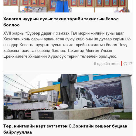
Хөвсгөл нуурын лусыг тахих төрийн тахилгын ёслол
боллоо
XVII жарны “Сүрээр дарагч” хэмээх Гал морин жилийн зуны адаг
Хөхөгчин хонь сарын арван есөн буюу 2026 оны 08 дугаар сарын 02-
ны өдөр Хөвсгөл нуурын лусыг тахих төрийн тахилгын ёслол Чөчү
хайрхны тахилгат овоонд боллоо. Тахилгад Монгол Улсын
Ерөнхийлөгч Ухнаагийн Хүрэлсүх төрийг төлөөлөн оролцлоо.
5 өдрийн өмнө
17
Төр, нийгмийн нэрт зүтгэлтэн С.Зоригийн хөшөөг буцаан
байрлууллаа