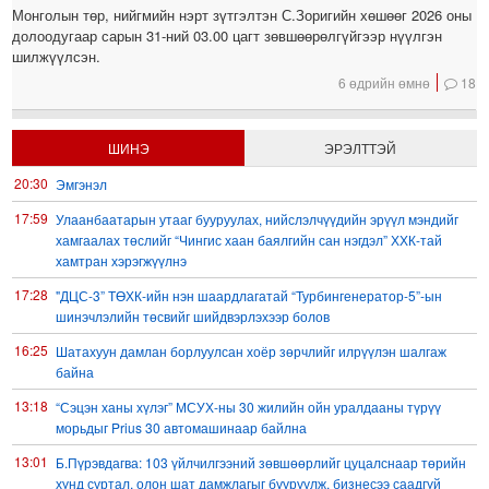
Монголын төр, нийгмийн нэрт зүтгэлтэн С.Зоригийн хөшөөг 2026 оны
долоодугаар сарын 31-ний 03.00 цагт зөвшөөрөлгүйгээр нүүлгэн
шилжүүлсэн.
6 өдрийн өмнө
18
ШИНЭ
ЭРЭЛТТЭЙ
20:30
Эмгэнэл
17:59
Улаанбаатарын утааг бууруулах, нийслэлчүүдийн эрүүл мэндийг
хамгаалах төслийг “Чингис хаан баялгийн сан нэгдэл” ХХК-тай
хамтран хэрэгжүүлнэ
17:28
"ДЦС-3” ТӨХК-ийн нэн шаардлагатай “Турбингенератор-5”-ын
шинэчлэлийн төсвийг шийдвэрлэхээр болов
16:25
Шатахуун дамлан борлуулсан хоёр зөрчлийг илрүүлэн шалгаж
байна
13:18
“Сэцэн ханы хүлэг” МСУХ-ны 30 жилийн ойн уралдааны түрүү
морьдыг Prius 30 автомашинаар байлна
13:01
Б.Пүрэвдагва: 103 үйлчилгээний зөвшөөрлийг цуцалснаар төрийн
хүнд суртал, олон шат дамжлагыг бууруулж, бизнесээ саадгүй