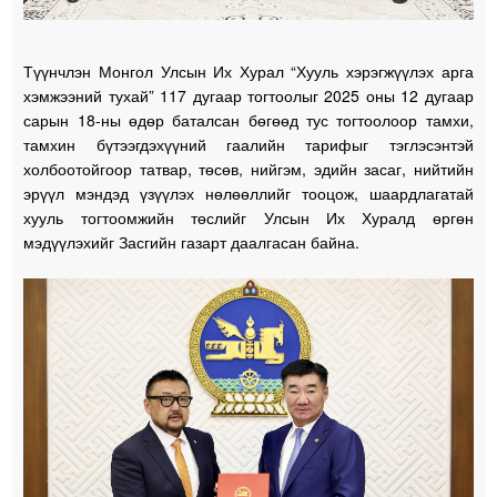
Түүнчлэн Монгол Улсын Их Хурал “Хууль хэрэгжүүлэх арга
хэмжээний тухай” 117 дугаар тогтоолыг 2025 оны 12 дугаар
сарын 18-ны өдөр баталсан бөгөөд тус тогтоолоор тамхи,
тамхин бүтээгдэхүүний гаалийн тарифыг тэглэсэнтэй
холбоотойгоор татвар, төсөв, нийгэм, эдийн засаг, нийтийн
эрүүл мэндэд үзүүлэх нөлөөллийг тооцож, шаардлагатай
хууль тогтоомжийн төслийг Улсын Их Хуралд өргөн
мэдүүлэхийг Засгийн газарт даалгасан байна.