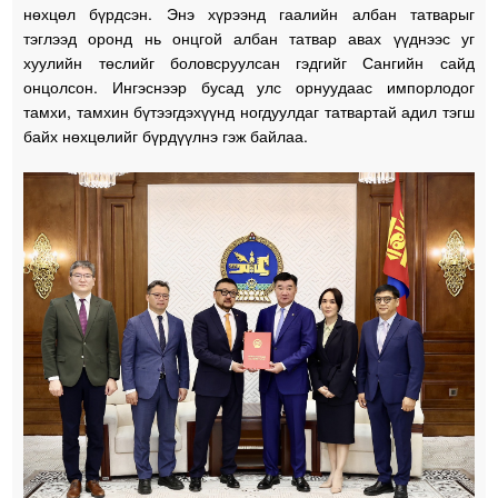
нөхцөл бүрдсэн. Энэ хүрээнд гаалийн албан татварыг
тэглээд оронд нь онцгой албан татвар авах үүднээс уг
хуулийн төслийг боловсруулсан гэдгийг Сангийн сайд
онцолсон. Ингэснээр бусад улс орнуудаас импорлодог
тамхи, тамхин бүтээгдэхүүнд ногдуулдаг татвартай адил тэгш
байх нөхцөлийг бүрдүүлнэ гэж байлаа.