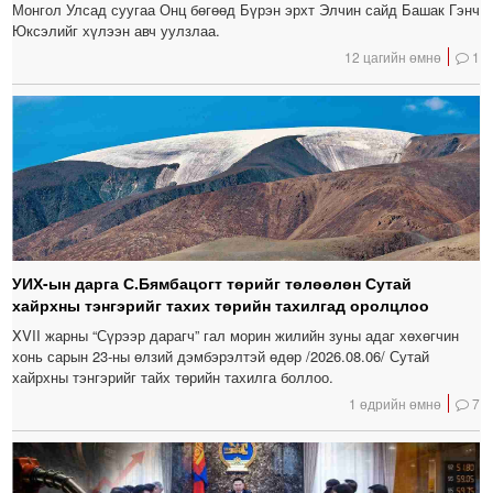
Монгол Улсад суугаа Онц бөгөөд Бүрэн эрхт Элчин сайд Башак Гэнч
Юксэлийг хүлээн авч уулзлаа.
12 цагийн өмнө
1
УИХ-ын дарга С.Бямбацогт төрийг төлөөлөн Сутай
хайрхны тэнгэрийг тахих төрийн тахилгад оролцлоо
XVII жарны “Сүрээр дарагч” гал морин жилийн зуны адаг хөхөгчин
хонь сарын 23-ны өлзий дэмбэрэлтэй өдөр /2026.08.06/ Сутай
хайрхны тэнгэрийг тайх төрийн тахилга боллоо.
1 өдрийн өмнө
7