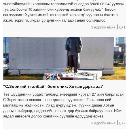
эмэгтэйчүүдийн холбооны төлөөлөлтэй өнөөдөр /2026.08.04/ уулзаж,
тус холбооны 10 жилийн ойн хүрээнд зохион байгуулах “Ногоон
санхүүжилт-Хүртээмжтэй тогтвортой хөгжилд” чуулганы бэлтгэл
ажил, зорилго, хүрэх үр дүнгийн талаар санал солилцлоо.
3 өдрийн өмнө
1
“С.Зоригийн талбай” болгочих, Хотын дарга аа?
Төв шуудангийн урдах талбайд өнөөдрийг хүртэл 27 жил байрласан
С.Зориг агсны хөшөөг шөнө дөлөөр нүүлгэсэн. Гэвч олон нийт
маргааш нь мэдчихсэн. Ихэд дургүйцсэн. Түүний дараа Хотын
даргын шийдвэр, цагдаагийн хяналт дор буцааж байрлуулсан. Ийм
явдал өнгөрөгч долоо хоногийн сүүлийн өдрүүдэд өрнөв
3 өдрийн өмнө
7