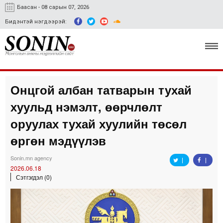
Баасан - 08 сарын 07, 2026
Бидэнтэй нэгдээрэй:
Онцгой албан татварын тухай
Улс төр, эдийн засаг
хуульд нэмэлт, өөрчлөлт
Гэмт хэрэг
оруулах тухай хуулийн төсөл
Нийгэм, соёл
өргөн мэдүүлэв
Спорт
Sonin.mn agency
2026.06.18
Easy news
Сэтгэгдэл (0)