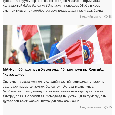
тушаалтан хууль зөрчсөн нь тогтоогдсон ч ямар ч хариуцлага
хүлээдэггүй байж болох уу?Энэ асуулт өнөөдөр УИХ-ын хоёр
эмэгтэй гишүүнтэй холбоотой асуудлаар дахин тавигдаж байна.
1 өдрийн өмнө
48
МАН-ын 50 настнууд Хөвсгөлд, 40 настнууд нь Хэнтийд
“хуралджээ”
Энэ зуны туршид монголчууд эдийн засгийн хямралыг утгаар нь
эдэлсээр намартай золгох бололтой. Эхлээд махны үнэд
балбуулсан. Залгуулаад шатахууны үнийн нэмэгдэлд халаасаа
тэмтрүүллээ. Болоогүй ээ, хомсдолд нь унтах цагаа хумслуулан
дугаарлан байж жаахан шатахуун олж авч байна.
1 өдрийн өмнө
15