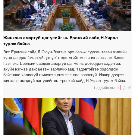
Жинхэнэ амаргүй цаг үеийг нь Ерөнхий сайд Н.Учрал
туулж байна
Экс Ерөнхий сайд Л.Оюун-Эрдэнэ эрх барьж суусан таван жилийн
хугацаандаа “амаргүй цаг үе” гэдэг үгийг мөн ч их ашиглаж билээ.
Гэвч экс Ерөнхий сайдын амаргүй цаг үе нь дотоодын хэдэн аж
ахуйн нэгжээ дайсан гэж зарлачихаад, тэдэнтэйгээ зодолдож
байснаас халиагүй гэчихвэл үнэнээс хол зөрөхгүй. Начир дээрээ
жинхэнэ амаргүй цаг үеийг нь Ерөнхий сайд Н.Учрал туулж байна.
1 өдрийн өмнө
19