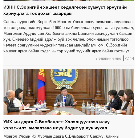
ИЗНН С.Зоригийн хөшөөг хөдөлгөсөн хүмүүст эрүүгийн
хариуцлага тооцохыг шаардав
Санжаасүрэнгийн Зориг бол Монгол Улсыг социализмаас ардчилсан
тогтолцоонд шилжүүлсэн 1990 оны Ардчилсан хувьсгалын удирдагч,
Монголын Ардчилсан Холбооны анхны Ерөнхий зохицуулагч байсан
хүн. Өнөөдөр бидний эдэлж буй эрх чөлөө, олон намын тогтолцоо,
чөлөөт сонгуулийн үндэсийг тавьсан манлайлагч юм. С.Зоригийн
хөшөөг ярьж байна гэдэг нь тэр хүний түүхийг ярьж байна гэсэн үг.
3 өдрийн өмнө
14
УИХ-ын дарга С.Бямбацогт: Хэлэлцүүлгээс илүү
хэрэгжилт, амлалтаас илүү бодит үр дүн чухал
Монгол Улсын Их Хурлын дарга С.Бямбацогт Санхүү, банкны