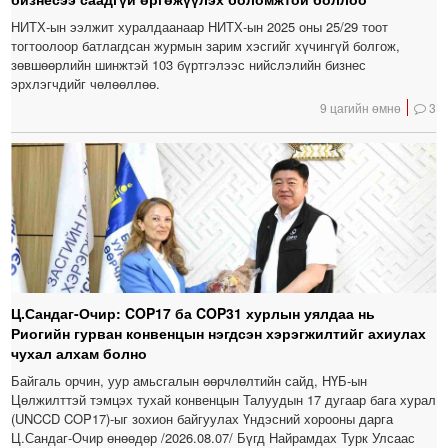
НИТХ-ын ээлжит хуралдаанаар НИТХ-ын 2025 оны 25/29 тоот
тогтоолоор батлагдсан журмын зарим хэсгийг хүчингүй болгож,
зөвшөөрлийн шинжтэй 103 бүртгэлээс нийслэлийн бизнес
эрхлэгчдийг чөлөөллөө.
9 цагийн өмнө
3
Ц.Сандаг-Очир: COP17 ба COP31 хурлын уялдаа нь
Риогийн гурван конвенцын нэгдсэн хэрэгжилтийг ахиулах
чухал алхам болно
Байгаль орчин, уур амьсгалын өөрчлөлтийн сайд, НҮБ-ын
Цөлжилттэй тэмцэх тухай конвенцын Талуудын 17 дугаар бага хурал
(UNCCD COP17)-ыг зохион байгуулах Үндэсний хорооны дарга
Ц.Сандаг-Очир өнөөдөр /2026.08.07/ Бүгд Найрамдах Турк Улсаас