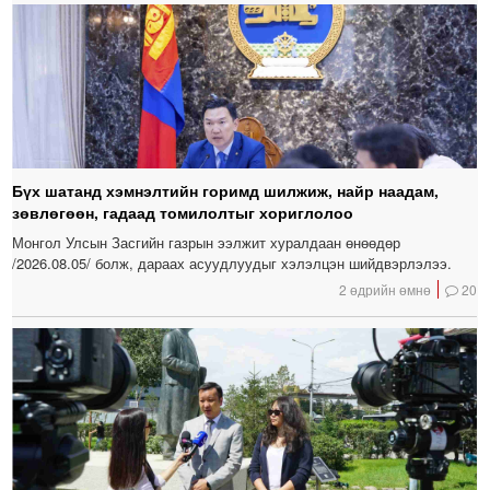
Бүх шатанд хэмнэлтийн горимд шилжиж, найр наадам,
зөвлөгөөн, гадаад томилолтыг хориглолоо
Монгол Улсын Засгийн газрын ээлжит хуралдаан өнөөдөр
/2026.08.05/ болж, дараах асуудлуудыг хэлэлцэн шийдвэрлэлээ.
2 өдрийн өмнө
20