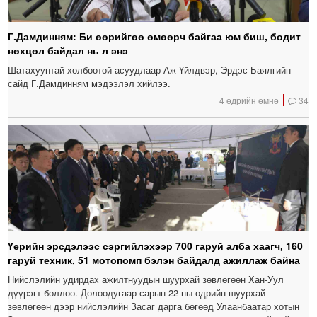
Г.Дамдинням: Би өөрийгөө өмөөрч байгаа юм биш, бодит
нөхцөл байдал нь л энэ
Шатахуунтай холбоотой асуудлаар Аж Үйлдвэр, Эрдэс Баялгийн
сайд Г.Дамдинням мэдээлэл хийлээ.
4 өдрийн өмнө
34
Үерийн эрсдэлээс сэргийлэхээр 700 гаруй алба хаагч, 160
гаруй техник, 51 мотопомп бэлэн байдалд ажиллаж байна
Нийслэлийн удирдах ажилтнуудын шуурхай зөвлөгөөн Хан-Уул
дүүрэгт боллоо. Долоодугаар сарын 22-ны өдрийн шуурхай
зөвлөгөөн дээр нийслэлийн Засаг дарга бөгөөд Улаанбаатар хотын