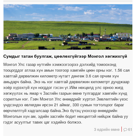
Сумдыг татан буулгаж, цөөлөхгүйгээр Монгол хөгжихгүй
Монгол Улс газар нутгийн хэмжээгээрээ дэлхийд томоохонд
тооцогддог атлаа хүн амын тоогоор хамгийн цөөн орны нэг. 1.56 сая
хавтгай дөрвөлжин километр нутагт дөнгөж 3.6 сая орчим хүн
амьдарч байна. Энэ нь нэг хавтгай дөрвөлжин километрт дунджаар
хоёр хүрэхгүй хүн ногддог гэсэн үг.Ийм нөхцөлд улс орноо жигд
хөгжүүлэх нь ямар ч Засгийн газрын өмнө тулгардаг хамгийн хүнд
сорилтын нэг. Гэвч Монгол Улс өнөөдрийг хүртэл Зөвлөлтийн үеэс
үндсэндээ өвлөгдөн ирсэн 21 аймаг, 330 сумын тогтолцоог бараг
өөрчлөлтгүй хадгалсаар байна.Энэ бүтэц үнэхээр өнөөдрийн
Монголын хүн ам, эдийн засгийн бодит нөхцөлтэй нийцэж байна уу
гэдэг асуултыг тавих цаг хэдийнэ болжээ.
3 өдрийн өмнө
61