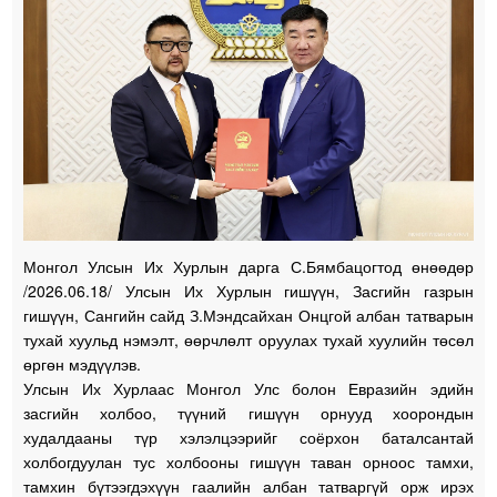
Монгол Улсын Их Хурлын дарга С.Бямбацогтод өнөөдөр
/2026.06.18/ Улсын Их Хурлын гишүүн, Засгийн газрын
гишүүн, Сангийн сайд З.Мэндсайхан Онцгой албан татварын
тухай хуульд нэмэлт, өөрчлөлт оруулах тухай хуулийн төсөл
өргөн мэдүүлэв.
Улсын Их Хурлаас Монгол Улс болон Евразийн эдийн
засгийн холбоо, түүний гишүүн орнууд хоорондын
худалдааны түр хэлэлцээрийг соёрхон баталсантай
холбогдуулан тус холбооны гишүүн таван орноос тамхи,
тамхин бүтээгдэхүүн гаалийн албан татваргүй орж ирэх