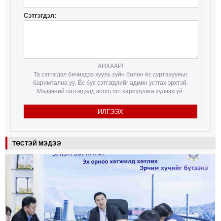
Сэтгэгдэл:
АНХААР!
Та сэтгэгдэл бичихдээ хууль зүйн болон ёс суртахууныг
баримтална уу. Ёс бус сэтгэгдлийг админ устгах эрхтэй.
Мэдээний сэтгэгдэлд sonin.mn хариуцлага хүлээхгүй.
ИЛГЭЭХ
ТӨСТЭЙ МЭДЭЭ