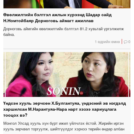
Өвөлжилтийн бэлтгэл ажлын хүрээнд Шадар сайд
Н.Номтойбаяр Дорноговь аймагт ажиллав
Дорноговь аймгийн өвөлжилтийн бэлтгэл 81.2 хувьтай үргэлжилж
байна.
1 өдрийн өмнө
0
Үндсэн хууль зөрчсөн Х.Булгантуяа, үндэсний эв нэгдэлд
харшилсан М.Нарантуяа-Нара нарт хэзээ хариуцлага
тооцох вэ?
Монгол Улсад хууль хүн бүрт ижил үйлчлэх ёстой. Жирийн иргэн
хууль зөрчвөл торгуулж, шийтгүүлдэг хэрнээ төрийн өндөр албан