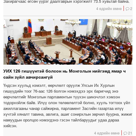
Захирагчаас өгсөн үүрэг даалгаврын хэрэгжилт 73.5 хувьтай байна.
4 өдрийн өмнө
2
УИХ 126 гишүүнтэй болсон нь Монголын нийгэмд ямар ч
сайн зүйл авчирсангүй
Үндсэн хуульд нэмэлт, өөрчлөлт оруулж Улсын Их Хурлын
гишүүдийн тоог 76-аас 126 болгон нэмэхдээ эрх баригчид энэ
өөрчлөлтийг Монголын парламентын түүхэн шинэчлэл хэмээн
тодорхойлж байв. Илүү олон төлөөлөлтэй болно, хууль тогтоох үйл
ажиллагааны чанар сайжирна, парламент Засгийн газартаа илүү
хүчтэй хяналт тавина, авлига, ашиг сонирхлын зөрчил буурна, жижиг
намуудын оролцоо нэмэгдэнэ гэсэн тайлбаруудыг удаа дараа
хийсэн.
4 өдрийн өмнө
21