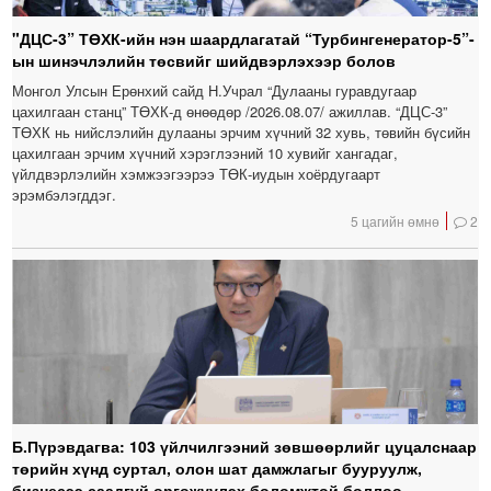
"ДЦС-3” ТӨХК-ийн нэн шаардлагатай “Турбингенератор-5”-
ын шинэчлэлийн төсвийг шийдвэрлэхээр болов
Монгол Улсын Ерөнхий сайд Н.Учрал “Дулааны гуравдугаар
цахилгаан станц” ТӨХК-д өнөөдөр /2026.08.07/ ажиллав. “ДЦС-3”
ТӨХК нь нийслэлийн дулааны эрчим хүчний 32 хувь, төвийн бүсийн
цахилгаан эрчим хүчний хэрэглээний 10 хувийг хангадаг,
үйлдвэрлэлийн хэмжээгээрээ ТӨК-иудын хоёрдугаарт
эрэмбэлэгддэг.
5 цагийн өмнө
2
Б.Пүрэвдагва: 103 үйлчилгээний зөвшөөрлийг цуцалснаар
төрийн хүнд суртал, олон шат дамжлагыг бууруулж,
бизнесээ саадгүй өргөжүүлэх боломжтой боллоо