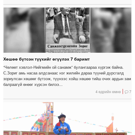
Хөшөө бүтсэн түүхийг өгүүлэх 7 баримт
“Чөлөөт хэвлэл-Нийгмийн ой санамж” булангаараа хүргэж байна.
С.Зориг амь насаа алдсанаас нэг жилийн дараа түүний дурсгалд
зориулсан хөшөөг бүтээж, түүнээс хойш хөшөө тийш очих ардын зам
балраагүй өнөөг хүрсэн билээ...
4 өдрийн өмнө
7