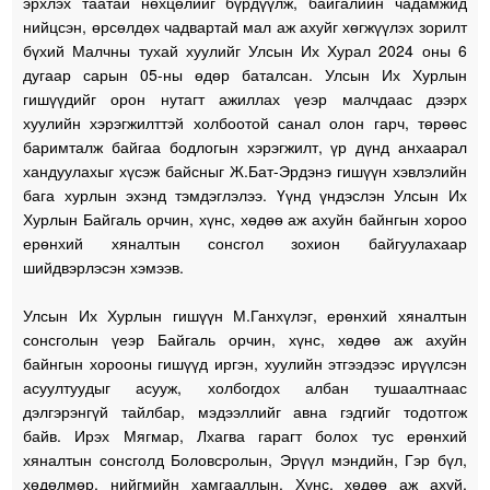
эрхлэх таатай нөхцөлийг бүрдүүлж, байгалийн чадамжид
нийцсэн, өрсөлдөх чадвартай мал аж ахуйг хөгжүүлэх зорилт
бүхий Малчны тухай хуулийг Улсын Их Хурал 2024 оны 6
дугаар сарын 05-ны өдөр баталсан. Улсын Их Хурлын
гишүүдийг орон нутагт ажиллах үеэр малчдаас дээрх
хуулийн хэрэгжилттэй холбоотой санал олон гарч, төрөөс
баримталж байгаа бодлогын хэрэгжилт, үр дүнд анхаарал
хандуулахыг хүсэж байсныг Ж.Бат-Эрдэнэ гишүүн хэвлэлийн
бага хурлын эхэнд тэмдэглэлээ. Үүнд үндэслэн Улсын Их
Хурлын Байгаль орчин, хүнс, хөдөө аж ахуйн байнгын хороо
ерөнхий хяналтын сонсгол зохион байгуулахаар
шийдвэрлэсэн хэмээв.
Улсын Их Хурлын гишүүн М.Ганхүлэг, ерөнхий хяналтын
сонсголын үеэр Байгаль орчин, хүнс, хөдөө аж ахуйн
байнгын хорооны гишүүд иргэн, хуулийн этгээдээс ирүүлсэн
асуултуудыг асууж, холбогдох албан тушаалтнаас
дэлгэрэнгүй тайлбар, мэдээллийг авна гэдгийг тодотгож
байв. Ирэх Мягмар, Лхагва гарагт болох тус ерөнхий
хяналтын сонсголд Боловсролын, Эрүүл мэндийн, Гэр бүл,
хөдөлмөр, нийгмийн хамгааллын, Хүнс, хөдөө аж ахуй,