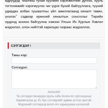
өдрүүдэд “Малчны тухай хуулийн хэрэгжилтийг дүгнэх, хууль
тогтоомжийг хэрэгжүүлэх чиг үүрэг бүхий байгууллага, түүний
удирдах албан тушаалтны үйл ажиллагаанд хяналт тавих,
үнэлэх’’ сэдвээр ерөнхий хяналтын сонсголыг Төрийн
ордонд зохион байгуулна хэмээн Улсын Их Хурлын Хэвлэл
мэдээлэл, олон нийттэй харилцах газраас мэдээллээ.
СЭТГЭГДЭЛ
1
Таны нэр:
Сэтгэгдэл:
АНХААР!
Та сэтгэгдэл бичихдээ хууль зүйн болон ёс суртахууныг
баримтална уу. Ёс бус сэтгэгдлийг админ устгах эрхтэй.
Мэдээний сэтгэгдэлд sonin.mn хариуцлага хүлээхгүй.