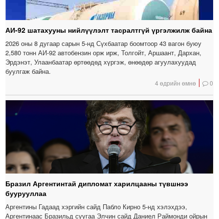
АИ-92 шатахууны нийлүүлэлт тасралтгүй үргэлжилж байна
2026 оны 8 дугаар сарын 5-нд Сүхбаатар боомтоор 43 вагон буюу
2,580 тонн АИ-92 автобензин орж ирж, Толгойт, Аршаант, Дархан,
Эрдэнэт, Улаанбаатар өртөөдөд хүргэж, өнөөдөр агуулахуудад
буулгаж байна.
4 өдрийн өмнө
0
Бразил Аргентинтай дипломат харилцааны түвшнээ
буурууллаа
Аргентины Гадаад хэргийн сайд Пабло Кирно 5-нд хэлэхдээ,
Аргентинаас Бразильд суугаа Элчин сайд Даниел Раймонди ойрын