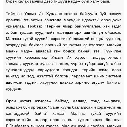
бүрэн халах зарчим дээр гишүүд нэгдэж буйг хэлж байв.
Тиймээс Улсын Их Хурлаас зохион байгуулж буй энэхүү
ерөнхий хяналтын сонсголд малчдыг идэвхтэй оролцохыг
уриаллаа. Тэрбээр “Төрийн ямар байгууллагын, хэн гэдэг
албан тушаалтнууд нийт малчдын эрх ашгийг үл ойшоож,
Малчны тухай хуулийг хэрэгжих боломжгүй нөхцөл үүсгээд,
эсэргүүцэж байгааг ерөнхий хяналтын сонсголоор малчид
маань мэдэж аваасай гэж бодож байна” гэв. Түүнчлэн
хуулийн хэрэгжилтэд Улсын Их Хурал, гишүүд хяналт
тавьдаг, хуулиар хүлээсэн ажил, үүргээ гүйцэтгээгүй албан
тушаалтнуудад хариуцлага тооцдог, төрийн ажил олон
нийтэд ил тод, нээлттэй болсон, парламент шинэ системд
шилжсэн гэдгийг харуулах давхар зорилго агуулж байгааг
дурдсан.
Орон нутагт ажиллаж байхад малчид, тэнд ажиллаж,
амьдарч буй иргэдээс “Сайн хууль батлагдсан ч хэрэгжилт нь
хангагдахгүй байна” хэмээн Малчны тухай хуулийн
хэрэгжилтийн талаар олон санал, хүсэлт ирдэг болохыг
Г.Ганбаатар гишүүн хэллээ. Мал аж ахуйн салбар, малчин