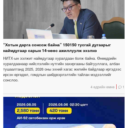
“Хотын дарга сонсож байна” 150150 тусгай дугаарыг
наймдугаар сарын 14-нөөс ажиллуулж эхэлнэ
НИТХ-ын ээлжит наймдугаар хуралдаан болж байна. Өнөөдрийн
хуралдаанаар нийслэлийн нутгийн захиргааны байгууллага, албан
тушаалтанд 2025, 2026 оны эхний хагас жилийн байдлаар иргэдээс
ирсэн өргөдөл, гомдлын шийдвэрлэлтийн тайлан мэдээллийг
сонслоо.
4 өдрийн өмнө
1