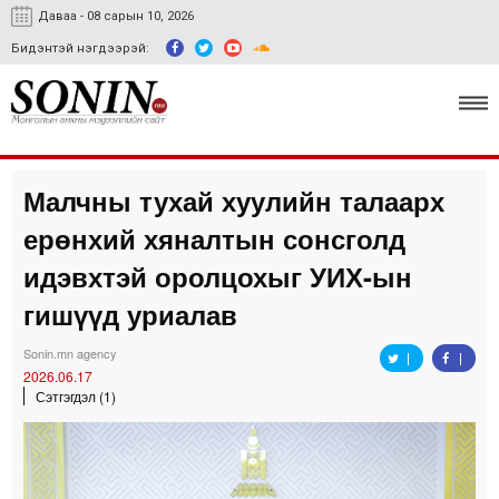
Даваа - 08 сарын 10, 2026
Бидэнтэй нэгдээрэй:
Малчны тухай хуулийн талаарх
Улс төр, эдийн засаг
ерөнхий хяналтын сонсголд
Гэмт хэрэг
идэвхтэй оролцохыг УИХ-ын
Нийгэм, соёл
гишүүд уриалав
Спорт
Sonin.mn agency
2026.06.17
Easy news
Сэтгэгдэл (1)