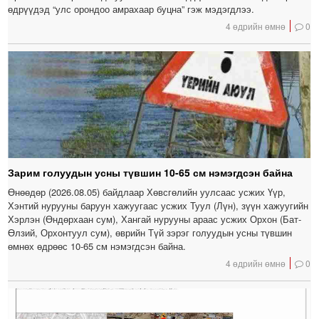
өдрүүдэд “улс орондоо амрахаар буцна” гэж мэдэгдлээ.
4 өдрийн өмнө
0
Зарим голуудын усны түвшин 10-65 см нэмэгдсэн байна
Өнөөдөр (2026.08.05) байдлаар Хөвсгөлийн уулсаас усжих Үүр,
Хэнтий нурууны баруун хажуугаас усжих Туул (Лүн), зүүн хажуугийн
Хэрлэн (Өндөрхаан сум), Хангай нурууны араас усжих Орхон (Бат-
Өлзий, Орхонтуул сум), өврийн Түй зэрэг голуудын усны түвшин
өмнөх өдрөөс 10-65 см нэмэгдсэн байна.
4 өдрийн өмнө
0