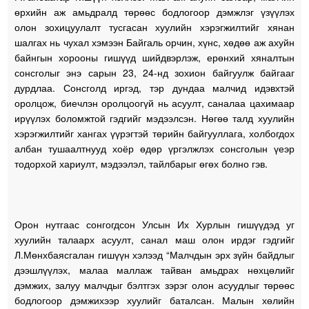
өрхийн аж амьдралд төрөөс бодлогоор дэмжлэг үзүүлэх
олон зохицуулалт тусгасан хуулийн хэрэгжилтийг хянан
шалгах нь чухал хэмээн Байгаль орчин, хүнс, хөдөө аж ахуйн
байнгын хорооны гишүүд шийдвэрлэж, ерөнхий хяналтын
сонсголыг энэ сарын 23, 24-нд зохион байгуулж байгааг
дурдлаа. Сонсголд иргэд, тэр дундаа малчид идэвхтэй
оролцож, биечлэн оролцоогүй нь асуулт, саналаа цахимаар
ирүүлэх боломжтой гэдгийг мэдээлсэн. Нөгөө талд хуулийн
хэрэгжилтийг хангах үүрэгтэй төрийн байгууллага, холбогдох
албан тушаалтнууд хоёр өдөр үргэлжлэх сонсголын үеэр
тодорхой хариулт, мэдээлэл, тайлбарыг өгөх болно гэв.
Орон нутгаас сонгогдсон Улсын Их Хурлын гишүүдэд уг
хуулийн талаарх асуулт, санал маш олон ирдэг гэдгийг
Л.Мөнхбаясгалан гишүүн хэлээд “Малчдын эрх зүйн байдлыг
дээшлүүлэх, малаа маллаж тайван амьдрах нөхцөлийг
дэмжих, залуу малчдыг бэлтгэх зэрэг олон асуудлыг төрөөс
бодлогоор дэмжихээр хуулийг баталсан. Малын хөлийн