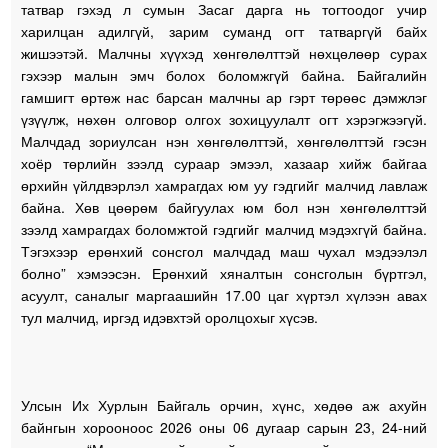
татвар гэхэд л сумын Засаг дарга нь тогтоодог учир
харилцан адилгүй, зарим суманд огт татваргүй байх
жишээтэй. Малчны хүүхэд хөнгөлөлттэй нөхцөлөөр сурах
гэхээр малын эмч болох боломжгүй байна. Байгалийн
гамшигт өртөж нас барсан малчны ар гэрт төрөөс дэмжлэг
үзүүлж, нөхөн олговор олгох зохицуулалт огт хэрэгжээгүй.
Малчдад зориулсан нэн хөнгөлөлттэй, хөнгөлөлттэй гэсэн
хоёр төрлийн зээлд сураар эмээл, хазаар хийж байгаа
өрхийн үйлдвэрлэл хамрагдах юм уу гэдгийг малчид лавлаж
байна. Хөв цөөрөм байгуулах юм бол нэн хөнгөлөлттэй
зээлд хамрагдах боломжтой гэдгийг малчид мэдэхгүй байна.
Тэгэхээр ерөнхий сонсгол малчдад маш чухал мэдээлэл
болно” хэмээсэн. Ерөнхий хяналтын сонсголын бүртгэл,
асуулт, саналыг маргаашийн 17.00 цаг хүртэл хүлээн авах
тул малчид, иргэд идэвхтэй оролцохыг хүсэв.
Улсын Их Хурлын Байгаль орчин, хүнс, хөдөө аж ахуйн
байнгын хорооноос 2026 оны 06 дугаар сарын 23, 24-ний