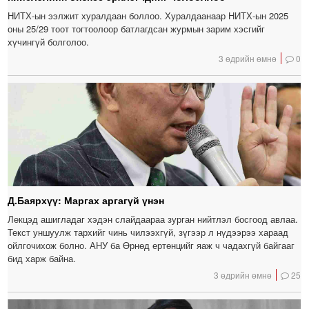
НИТХ-ын ээлжит хуралдаан боллоо. Хуралдаанаар НИТХ-ын 2025
оны 25/29 тоот тогтоолоор батлагдсан журмын зарим хэсгийг
хүчингүй болголоо.
3 өдрийн өмнө
0
Д.Баярхүү: Маргах аргагүй үнэн
Лекцэд ашигладаг хэдэн слайдаараа зурган нийтлэл босгоод авлаа.
Текст уншуулж тархийг чинь чилээхгүй, зүгээр л нүдээрээ хараад
ойлгочихож болно. АНУ ба Өрнөд ертөнцийг яаж ч чадахгүй байгааг
бид харж байна.
3 өдрийн өмнө
25