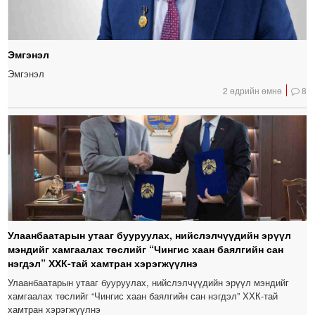
Эмгэнэл
Эмгэнэл
2 өдрийн өмнө
8
Улаанбаатарын утааг бууруулах, нийслэлчүүдийн эрүүл
мэндийг хамгаалах төслийг “Чингис хаан баялгийн сан
нэгдэл” ХХК-тай хамтран хэрэгжүүлнэ
Улаанбаатарын утааг бууруулах, нийслэлчүүдийн эрүүл мэндийг
хамгаалах төслийг “Чингис хаан баялгийн сан нэгдэл” ХХК-тай
хамтран хэрэгжүүлнэ