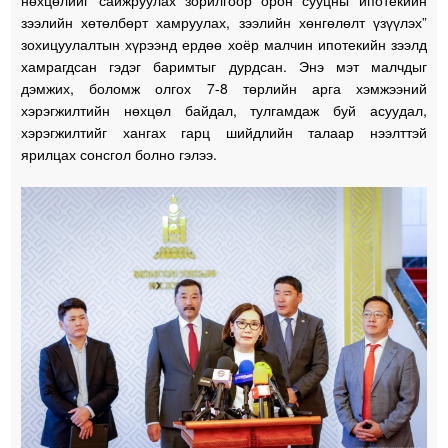
зээлийн хөтөлбөрт хамруулах, зээлийн хөнгөлөлт үзүүлэх”
зохицуулалтын хүрээнд ердөө хоёр малчин ипотекийн зээлд
хамрагдсан гэдэг баримтыг дурдсан. Энэ мэт малчдыг
дэмжих, боломж олгох 7-8 төрлийн арга хэмжээний
хэрэгжилтийн нөхцөл байдал, тулгамдаж буй асуудал,
хэрэгжилтийг хангах гарц шийдлийн талаар нээлттэй
ярилцах сонсгол болно гэлээ.