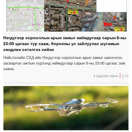
Нэгдүгээр хорооллын арын замыг наймдугаар сарын 6-ны
23:00 цагаас түр хааж, борооны ус зайлуулах шугамын
хөндлөн сэтэлгээ хийнэ
Нийслэлийн СХД-ийн Нэгдүгээр хорооллын арын замыг шинэчлэх,
засварлах ажлын хүрээнд наймдугаар сарын 6-ны 23:00 цагаас зам
хаана.
4 өдрийн өмнө
0