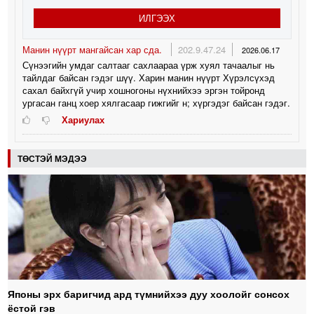
ИЛГЭЭХ
Манин нүүрт мангайсан хар сда.
202.9.47.24
2026.06.17
Сүнээгийн умдаг салтааг сахлаараа үрж хуял тачаалыг нь
тайлдаг байсан гэдэг шүү. Харин манин нүүрт Хүрэлсүхэд
сахал байхгүй учир хошногоны нүхнийхээ эргэн тойронд
ургасан ганц хоер хялгасаар гижгийг н; хүргэдэг байсан гэдэг.
Хариулах
ТӨСТЭЙ МЭДЭЭ
Японы эрх баригчид ард түмнийхээ дуу хоолойг сонсох
ёстой гэв