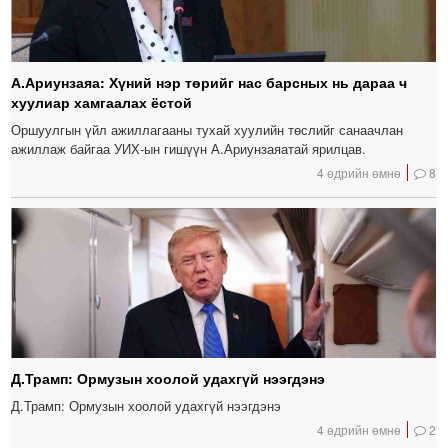
А.Ариунзаяа: Хүний нэр төрийг нас барсных нь дараа ч
хуулиар хамгаалах ёстой
Оршуулгын үйл ажиллагааны тухай хуулийн төслийг санаачлан
ажиллаж байгаа УИХ-ын гишүүн А.Ариунзаяатай ярилцав.
4 өдрийн өмнө
8
Д.Трамп: Ормузын хоолой удахгүй нээгдэнэ
Д.Трамп: Ормузын хоолой удахгүй нээгдэнэ
4 өдрийн өмнө
2