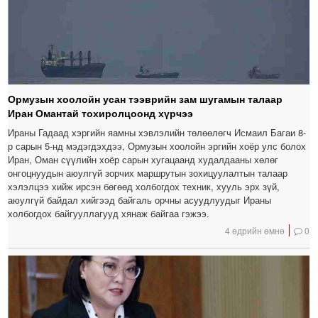
Ормузын хоолойн усан тээврийн зам шугамын талаар
Иран Омантай тохиролцоонд хүрчээ
Ираны Гадаад хэргийн яамны хэвлэлийн төлөөлөгч Исмаил Багаи 8-
р сарын 5-нд мэдэгдэхдээ, Ормузын хоолойн эргийн хоёр улс болох
Иран, Оман сүүлийн хоёр сарын хугацаанд худалдааны хөлөг
онгоцнуудын аюулгүй зорчих маршрутын зохицуулалтын талаар
хэлэлцээ хийж ирсэн бөгөөд холбогдох техник, хууль эрх зүй,
аюулгүй байдал хийгээд байгаль орчны асуудлуудыг Ираны
холбогдох байгууллагууд хянаж байгаа гэжээ.
4 өдрийн өмнө
0