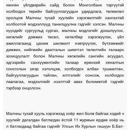
хөнгөн үйлдвэрийн сайд болон Монголбанк тэргүүтэй
холбогдох төрийн байгууллагуудын удирдлага, төлөөлөл
оролцож Малчны тухай хуулийн хэрэгжилтийг хангахтай
холбоотой мэдээллүүд танилцуулна гэдгийг хэлсэн. Малчны
хүүхдийг сургуульд сургах, малчны мэдлэгийг дээшлүүлэх,
хөгжлийг дэмжих төсөл, хөтөлбөр хэрэгжүүлэх, үйл
ажиллагаанд цахим шилжилт нэвтрүүлэх, бүтээмжийг
дэмжих, нийгмийн даатгалын шимтгэл төлөлтийн талаарх
зохицуулалт болон Малчны хөгжлийн сангийн асуудал,
эдгээрийн санхүүжилтийн талаар ерөнхий хяналтын
сонсголын үеэр хэлэлцэж, холбогдох албан тушаалтан,
байгууллагуудын тайлан, илтгэлийг сонсож, холбогдох
лавлагаа, мэдээллийг нээлттэй авах боломжтой гэдгийг
тэрбээр онцолсон.
Малчны тухай хууль хэрэгжээд хоёр жил болж байгаа хэдий ч
хуулийг дагалдан батлагдах ёстой 11 журмын ердөө хоёр нь
л батлагдаад байгаа гэдгийг Улсын Их Хурлын гишүүн Б.Бат-