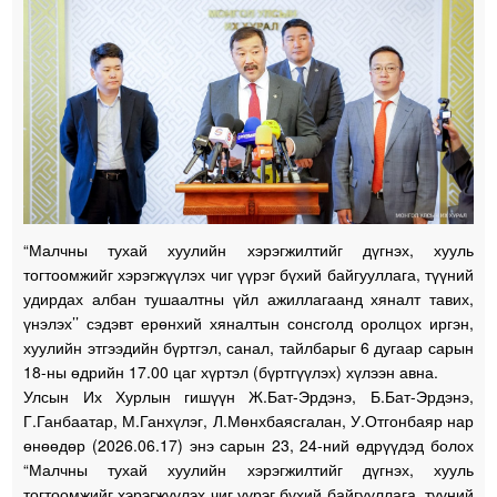
“Малчны тухай хуулийн хэрэгжилтийг дүгнэх, хууль
тогтоомжийг хэрэгжүүлэх чиг үүрэг бүхий байгууллага, түүний
удирдах албан тушаалтны үйл ажиллагаанд хяналт тавих,
үнэлэх’’ сэдэвт ерөнхий хяналтын сонсголд оролцох иргэн,
хуулийн этгээдийн бүртгэл, санал, тайлбарыг 6 дугаар сарын
18-ны өдрийн 17.00 цаг хүртэл (бүртгүүлэх) хүлээн авна.
Улсын Их Хурлын гишүүн Ж.Бат-Эрдэнэ, Б.Бат-Эрдэнэ,
Г.Ганбаатар, М.Ганхүлэг, Л.Мөнхбаясгалан, У.Отгонбаяр нар
өнөөдөр (2026.06.17) энэ сарын 23, 24-ний өдрүүдэд болох
“Малчны тухай хуулийн хэрэгжилтийг дүгнэх, хууль
тогтоомжийг хэрэгжүүлэх чиг үүрэг бүхий байгууллага, түүний