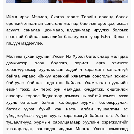
Иймд ирэх Мягмар, Лхагва гарагт Төрийн ордонд болох
ерөнхий хяналтын сонсголд малчид биечлэн оролцох, эсвэл
асуулт, саналаа цахимаар, шуудангаар ирүүлэх боломж
нээлттэй байгааг хэвлэлийн бага хурлын үеэр Б.Бат-Эрдэнэ
гишүүн мэдээллээ.
Малчны тухай хуулийг Улсын Их Хурал баталснаар малчдаа
дэмжихээр олон бодлого, зорилт, арга хэмжээг
хэрэгжүүлэхээр хуульчилсан хэдий ч хэрэгжилт хангалтгүй
байгаа учраас ийнхүү ерөнхий хяналтын сонсголыг зохион
байгуулж байгааг тодотгож байлаа. Уламжлалт нүүдлийн
өвийг тээж, аж төрж буй малчдаа хүндэтгэж, онцгойлон
анхаарч, төрөөс бодлогоор дэмжих нь зүйтэй хэмээн үзэж
хууль баталсан байтал холбогдох журмыг боловсруулах,
батлах үүрэг бүхий хэн нэгэн албан тушаалтны эс
үйлдэхгүйгээс үүдэн хууль хэрэгжихгүй байгаа гэв. Албан
тушаалтнууд журмын харилцаагаар хуулийн хэрэгжилтийг
хязгаарладаг, зогсоодог явдлыг Монгол Улсын хэмжээнд