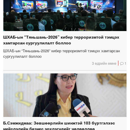
ШХАБ-ын “Тяньшань-2026” кибер терроризмтой тэмцэх
хамтарсан сургуулилалт боллоо
ШХАБ-ын “Тяньшань-2026” кибер терроризмтой тэмцэх хамтарсан
сургуулилалт боллоо
3 өдрийн өмнө
1
Б.Сэмжидмаа: Зөвшөөрлийн шинжтэй 103 бүртгэлээс
нийслэлийн бизнес эрхлэгчдийг чөлөөллөө