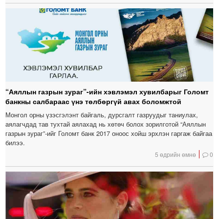
“Аяллын газрын зураг”-ийн хэвлэмэл хувилбарыг Голомт
банкны салбараас үнэ төлбөргүй авах боломжтой
Монгол орны үзэсгэлэнт байгаль, дурсгалт газруудыг таниулах,
аялагчдад тав тухтай аялахад нь хөтөч болох зорилготой “Аяллын
газрын зураг”-ийг Голомт банк 2017 оноос хойш эрхлэн гаргаж байгаа
билээ.
5 өдрийн өмнө
0