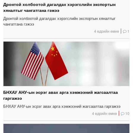
Дронтой холбоотой дагалдах хэрэгслийн экспортын
хяналтыг чангатгана гэжээ
Дронтой холбоотой дагалдах хэрэгслийн экспортын хяналтыг
чангатгана гэжээ
4 өдрийн өмнө
1
БНХАУ АНУ-ын эсрэг авах арга хэмжээний жагсаалтаа
гаргажээ
БНХАУ АНУ-ын эсрэг авах арга хэмжээний жагсаалтаа гаргажээ
4 өдрийн өмнө
10