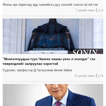
Японы эрх баригчид ард түмнийхээ дуу хоолойг сонсох ёстой гэв
7 цагийн өмнө
2
“Монголчуудын түүх Чингис хааны үеэс л эхэлдэг” гэх
төөрөгдлийг залруулах хэрэгтэй
Судлаач, профессор Д.Чулуунжав бичиж байна
13 цагийн өмнө
9