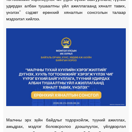
удирдах албан тушаалтны үйл ажиллагаанд хяналт тавих,
үнэлэх’’ сэдэвт ерөнхий хяналтын сонсголын талаар
мэдээлэл хийлээ.
Малчны эрх зүйн байдлыг тодорхойлж, түүний ажиллах,
амьдрах, мэдлэг боловсролоо дээшлүүлэх, үйлдвэрлэл