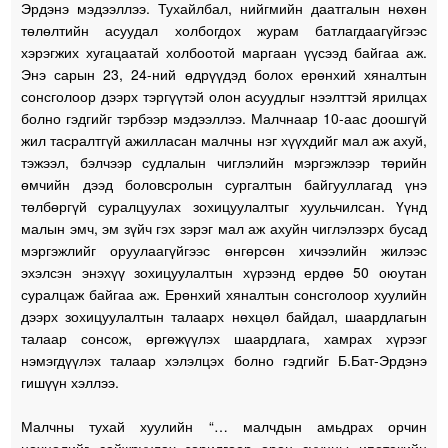
Эрдэнэ мэдээллээ. Тухайлбал, нийгмийн даатгалын нөхөн
төлөлтийн асуудал холбогдох журам батлагдаагүйгээс
хэрэгжих хугацаатай холбоотой маргаан үүсээд байгаа аж.
Энэ сарын 23, 24-ний өдрүүдэд болох ерөнхий хяналтын
сонсголоор дээрх тэргүүтэй олон асуудлыг нээлттэй ярилцах
болно гэдгийг тэрбээр мэдээллээ. Малчнаар 10-аас доошгүй
жил тасралтгүй ажилласан малчны нэг хүүхдийг мал аж ахуй,
тэжээл, бэлчээр судлалын чиглэлийн мэргэжлээр төрийн
өмчийн дээд боловсролын сургалтын байгууллагад үнэ
төлбөргүй суралцуулах зохицуулалтыг хуульчилсан. Үүнд
малын эмч, эм зүйч гэх зэрэг мал аж ахуйн чиглэлээрх бусад
мэргэжлийг оруулаагүйгээс өнгөрсөн хичээлийн жилээс
эхэлсэн энэхүү зохицуулалтын хүрээнд ердөө 50 оюутан
суралцаж байгаа аж. Ерөнхий хяналтын сонсголоор хуулийн
дээрх зохицуулалтын талаарх нөхцөл байдал, шаардлагын
талаар сонсож, өргөжүүлэх шаардлага, хамрах хүрээг
нэмэгдүүлэх талаар хэлэлцэх болно гэдгийг Б.Бат-Эрдэнэ
гишүүн хэллээ.
Малчны тухай хуулийн “… малчдын амьдрах орчин
нөхцөлийг сайжруулах зорилгоор орон сууцны ипотекийн