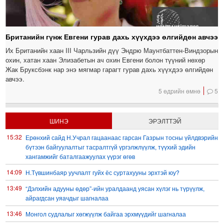
Британийн гүнж Евгени гурав дахь хүүхдээ өлгийдөн авчээ
Их Британийн хаан III Чарльзийн дүү Эндрю Маунтбаттен-Виндзорын
охин, хатан хаан Элизабетын ач охин Евгени болон түүний нөхөр
Жак Бруксбэнк нар энэ мягмар гарагт гурав дахь хүүхдээ өлгийдөн
авчээ.
5 өдрийн өмнө
5
ШИНЭ
ЭРЭЛТТЭЙ
15:32
Ерөнхий сайд Н.Учрал гацаанаас гарсан Газрын тосны үйлдвэрийн
бүтээн байгуулалтыг тасралтгүй үргэлжлүүлж, түүхий эдийн
хангамжийг баталгаажуулах үүрэг өгөв
14:09
Н.Түвшинбаяр уучлалт гуйх ёс суртахууны эрхтэй юу?
13:49
“Дэлхийн адууны өдөр”-ийн уралдаанд уясан хүлэг нь түрүүлж,
айрагдсан уяачдыг шагналаа
13:46
Монгол судлалыг хөгжүүлж байгаа эрхмүүдийг шагналаа