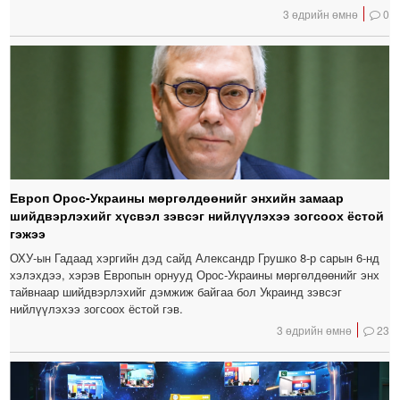
3 өдрийн өмнө
0
Европ Орос-Украины мөргөлдөөнийг энхийн замаар
шийдвэрлэхийг хүсвэл зэвсэг нийлүүлэхээ зогсоох ёстой
гэжээ
ОХУ-ын Гадаад хэргийн дэд сайд Александр Грушко 8-р сарын 6-нд
хэлэхдээ, хэрэв Европын орнууд Орос-Украины мөргөлдөөнийг энх
тайвнаар шийдвэрлэхийг дэмжиж байгаа бол Украинд зэвсэг
нийлүүлэхээ зогсоох ёстой гэв.
3 өдрийн өмнө
23