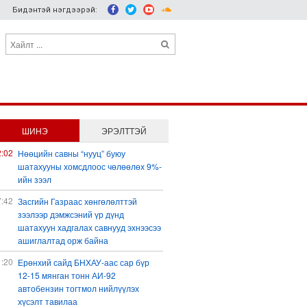
Бидэнтэй нэгдээрэй:
ШИНЭ
ЭРЭЛТТЭЙ
2:02
Нөөцийн савны “нууц” буюу
шатахууны хомсдлоос чөлөөлөх 9%-
ийн зээл
7:42
Засгийн Газраас хөнгөлөлттэй
зээлээр дэмжсэний үр дүнд
шатахуун хадгалах савнууд эхнээсээ
ашиглалтад орж байна
1:20
Ерөнхий сайд БНХАУ-аас сар бүр
12-15 мянган тонн АИ-92
автобензин тогтмол нийлүүлэх
хүсэлт тавилаа