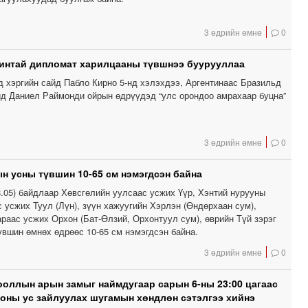
3 өдрийн өмнө
0
интай дипломат харилцааны түвшнээ буурууллаа
д хэргийн сайд Пабло Кирно 5-нд хэлэхдээ, Аргентинаас Бразильд
йд Даниел Раймонди ойрын өдрүүдэд “улс орондоо амрахаар буцна”
3 өдрийн өмнө
0
н усны түвшин 10-65 см нэмэгдсэн байна
8.05) байдлаар Хөвсгөлийн уулсаас усжих Үүр, Хэнтий нурууны
 усжих Туул (Лүн), зүүн хажуугийн Хэрлэн (Өндөрхаан сум),
раас усжих Орхон (Бат-Өлзий, Орхонтуул сум), өврийн Түй зэрэг
үвшин өмнөх өдрөөс 10-65 см нэмэгдсэн байна.
3 өдрийн өмнө
0
ооллын арын замыг наймдугаар сарын 6-ны 23:00 цагаас
ооны ус зайлуулах шугамын хөндлөн сэтэлгээ хийнэ