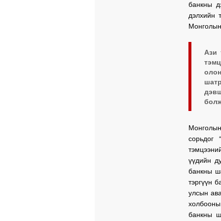
банкны д
дэлхийн 
Монголын
Ази 
тэмц
олон
шат
дэвш
болж
Монголын
сорьдог 
тэмцээни
үүдийн д
банкны ш
тэргүүн 
улсын ава
холбооны
банкны ш