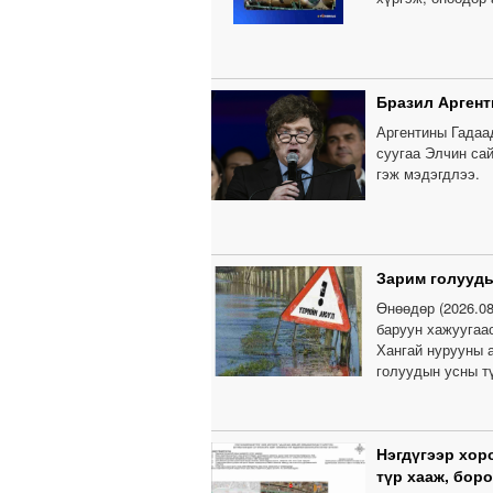
Бразил Аргент
Аргентины Гадаа
суугаа Элчин са
гэж мэдэгдлээ.
Зарим голууды
Өнөөдөр (2026.0
баруун хажуугаас
Хангай нурууны а
голуудын усны т
Нэгдүгээр хор
түр хааж, бор