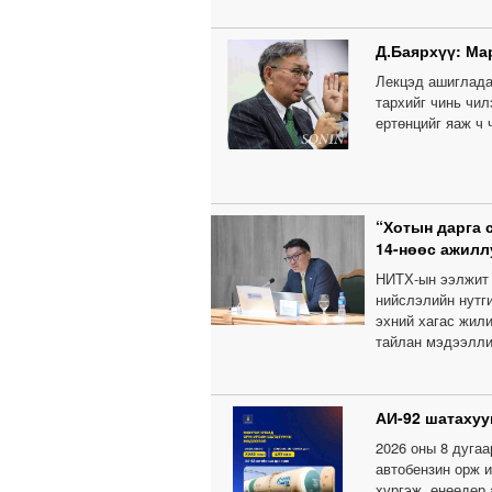
Д.Баярхүү: Мар
Лекцэд ашиглада
тархийг чинь чил
ертөнцийг яаж ч 
“Хотын дарга 
14-нөөс ажилл
НИТХ-ын ээлжит 
нийслэлийн нутги
эхний хагас жил
тайлан мэдээлли
АИ-92 шатахуу
2026 оны 8 дугаа
автобензин орж и
хүргэж, өнөөдөр