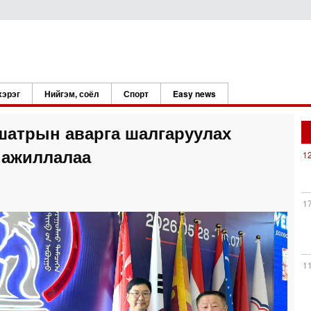
хэрэг
Нийгэм, соёл
Спорт
Easy news
шатрын аварга шалгаруулах
 ажиллалаа
1
1
1