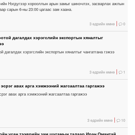
ийн Нэгдүгээр хорооллын арын замыг шинэчлэх, засварлах ажлын
ар сарын 6-ны 23:00 цагаас зам хаана.
3 өдрийн өмнө
0
отой дагалдах хэрэгслийн экспортын хяналтыг
ээ
ой дагалдах хэрэгслийн экспортын хяналтыг чангатгана гэжээ
3 өдрийн өмнө
1
эсрэг авах арга хэмжээний жагсаалтаа гаргажээ
рэг авах арга хэмжээний жагсаалтаа гаргажээ
3 өдрийн өмнө
10
йн усан тээврийн зам шугамын талаар Иран Омантай