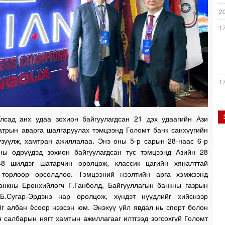
2
1
1
лсад анх удаа зохион байгуулагдсан 21 дэх удаагийн Ази
1
атрын аварга шалгаруулах тэмцээнд Голомт банк санхүүгийн
үзүүлж, хамтран ажиллалаа. Энэ оны 5-р сарын 28-наас 6-р
ны өдрүүдэд зохион байгуулагдсан тус тэмцээнд Азийн 28
1
8 шилдэг шатарчин оролцож, классик цагийн хяналттай
 төрлөөр өрсөлдлөө. Тэмцээний нээлтийн арга хэмжээнд
анкны Ерөнхийлөгч Г.Ганболд, Байгууллагын банкны газрын
Б.Сугар-Эрдэнэ нар оролцож, хүндэт нүүдлийг хийснээр
1
йг албан ёсоор нээсэн юм. Энэхүү үйл явдал нь спорт болон
 салбарын нягт хамтын ажиллагааг илтгээд зогсохгүй Голомт