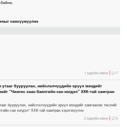
 байна.
1
хныг санхүүжүүлнэ
1
0
0
0
1 өдрийн өмнө
7
 утааг бууруулах, нийслэлчүүдийн эрүүл мэндийг
лийг “Чингис хаан баялгийн сан нэгдэл” ХХК-тай хамтран
тааг бууруулах, нийслэлчүүдийн эрүүл мэндийг хамгаалах төслийг
лгийн сан нэгдэл” ХХК-тай хамтран хэрэгжүүлнэ
2 өдрийн өмнө
0