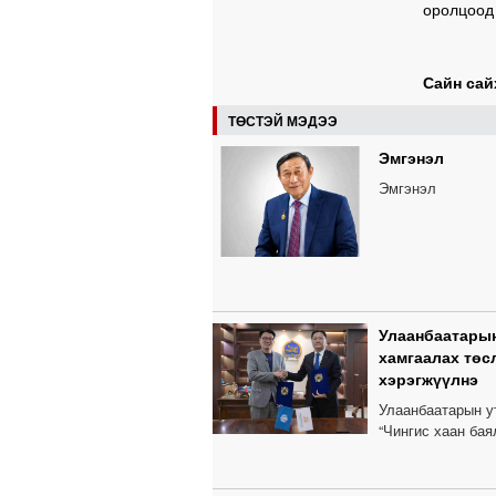
оролцоод
Сайн сай
ТӨСТЭЙ МЭДЭЭ
Эмгэнэл
Эмгэнэл
Улаанбаатарын
хамгаалах төс
хэрэгжүүлнэ
Улаанбаатарын у
“Чингис хаан бая