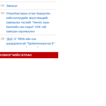
0:30
Эмгэнэл
7:59
Улаанбаатарын утааг бууруулах,
нийслэлчүүдийн эрүүл мэндийг
хамгаалах төслийг “Чингис хаан
баялгийн сан нэгдэл” ХХК-тай
хамтран хэрэгжүүлнэ
7:28
"ДЦС-3” ТӨХК-ийн нэн
шаардлагатай “Турбингенератор-5”-
ын шинэчлэлийн төсвийг
шийдвэрлэхээр болов
ЗОХИОГЧИЙН БУЛАН
6:25
Шатахуун дамлан борлуулсан хоёр
зөрчлийг илрүүлэн шалгаж байна
3:18
“Сэцэн ханы хүлэг” МСУХ-ны 30
жилийн ойн уралдааны түрүү
морьдыг Prius 30 автомашинаар
байлна
3:01
Б.Пүрэвдагва: 103 үйлчилгээний
зөвшөөрлийг цуцалснаар төрийн
хүнд суртал, олон шат дамжлагыг