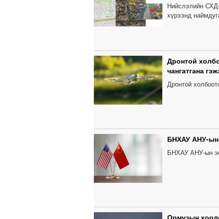
Нийслэлийн СХД-
хүрээнд наймдуга
Дронтой холбо
чангатгана гэж
Дронтой холбоот
БНХАУ АНУ-ын 
БНХАУ АНУ-ын эс
Ормузын хооло