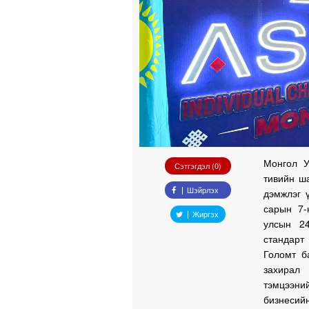
Монгол У
Сэтгэгдэл (0)
тивийн ш
Шэйрлэх
дэмжлэг 
сарын 7-
Жиргэх
улсын 24
стандарт
Голомт б
захирал 
тэмцээни
бизнесийн