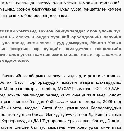
эмжлэг туслалцаа энэхүү олон улсын томоохон тэмцээнийг
түвшинд зохион байгуулахад чухал үүрэг гүйцэтгэлээ хэмээн
 шатрын холбооноос онцолсон юм.
1
тивийн хэмжээнд зохион байгуулагддаг олон улсын тус
ээн нь спортын өндөр түвшний өрсөлдөөнийг дэлхийн
1
 улс оронд нэгэн зэрэг шууд дамжуулж, Монгол Улсын
рын спортын нэр хүндийг нэмэгдүүлэн технологийн
ил, олон улсын хамтын ажиллагааны жишиг арга хэмжээ
 өндөрлөлөө.
1
 бизнесийн салбарынхны оюуны чадвар, стратеги сэтгэлгээг
1
“Алтан бэрс” Корпорацуудын шатрын аварга шалгаруулах
1
йг Монголын шатрын холбоо, МҮХАҮТ хамтран ТОП 100 ААН-
унд зохион байгуулдаг бөгөөд 2025 оны уг тэмцээнд Голомт
атрын шигшээ баг дэд байр эзэлж мөнгөн медаль, 2026 онд
байрын алтан медаль, Алтан бэрс цомын эзэн, Корпорацуудын
1
рга цол хүртсэн билээ. Ийнхүү түрүүлсэн баг Дэлхийн шатрын
 Корпорацуудын ДАШТ-д оролцох эрхээ авдаг бөгөөд Голомт
атрын шигшээ баг тус тэмцээнд мөн хоёр удаа амжилттай