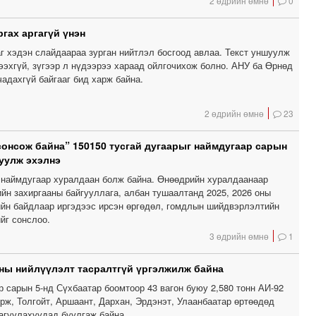
2 өдрийн өмнө
0
гах аргагүй үнэн
г хэдэн слайдаараа зурган нийтлэл босгоод авлаа. Текст уншуулж
ээхгүй, зүгээр л нүдээрээ хараад ойлгочихож болно. АНУ ба Өрнөд
чадахгүй байгааг бид харж байна.
2 өдрийн өмнө
23
сонсож байна” 150150 тусгай дугаарыг наймдугаар сарын
уулж эхэлнэ
наймдугаар хуралдаан болж байна. Өнөөдрийн хуралдаанаар
йн захиргааны байгууллага, албан тушаалтанд 2025, 2026 оны
ийн байдлаар иргэдээс ирсэн өргөдөл, гомдлын шийдвэрлэлтийн
йг сонслоо.
3 өдрийн өмнө
1
ны нийлүүлэлт тасралтгүй үргэлжилж байна
р сарын 5-нд Сүхбаатар боомтоор 43 вагон буюу 2,580 тонн АИ-92
рж, Толгойт, Аршаант, Дархан, Эрдэнэт, Улаанбаатар өртөөдөд
 агуулахуудад буулгаж байна.