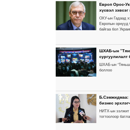
Европ Орос-У
хүсвэл зэвсэг
ОХУ-ын Гадаад х
Европын орнууд 
байгаа бол Украи
ШХАБ-ын “Тянь
сургуулилалт
ШХАБ-ын “Тяньша
боллоо
Б.Сэмжидмаа:
бизнес эрхлэг
НИТХ-ын ээлжит 
тогтоолоор батла