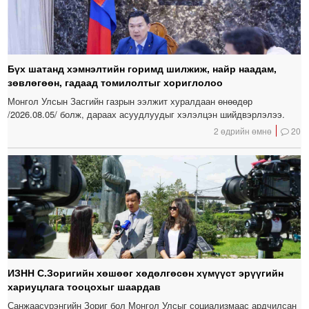
Бүх шатанд хэмнэлтийн горимд шилжиж, найр наадам,
зөвлөгөөн, гадаад томилолтыг хориглолоо
Монгол Улсын Засгийн газрын ээлжит хуралдаан өнөөдөр
/2026.08.05/ болж, дараах асуудлуудыг хэлэлцэн шийдвэрлэлээ.
2 өдрийн өмнө
20
ИЗНН С.Зоригийн хөшөөг хөдөлгөсөн хүмүүст эрүүгийн
хариуцлага тооцохыг шаардав
Санжаасүрэнгийн Зориг бол Монгол Улсыг социализмаас ардчилсан