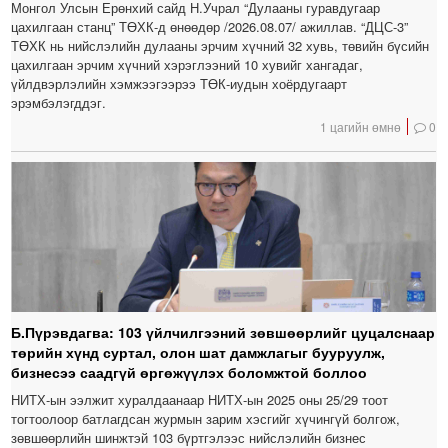
Монгол Улсын Ерөнхий сайд Н.Учрал “Дулааны гуравдугаар
цахилгаан станц” ТӨХК-д өнөөдөр /2026.08.07/ ажиллав. “ДЦС-3”
ТӨХК нь нийслэлийн дулааны эрчим хүчний 32 хувь, төвийн бүсийн
цахилгаан эрчим хүчний хэрэглээний 10 хувийг хангадаг,
үйлдвэрлэлийн хэмжээгээрээ ТӨК-иудын хоёрдугаарт
эрэмбэлэгддэг.
1 цагийн өмнө
0
Б.Пүрэвдагва: 103 үйлчилгээний зөвшөөрлийг цуцалснаар
төрийн хүнд суртал, олон шат дамжлагыг бууруулж,
бизнесээ саадгүй өргөжүүлэх боломжтой боллоо
НИТХ-ын ээлжит хуралдаанаар НИТХ-ын 2025 оны 25/29 тоот
тогтоолоор батлагдсан журмын зарим хэсгийг хүчингүй болгож,
зөвшөөрлийн шинжтэй 103 бүртгэлээс нийслэлийн бизнес