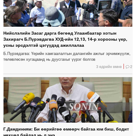
Нийслэлийн Засаг дарга бөгөөд Улаанбаатар хотын
Захирагч Б.Пүрэвдагва ХУД-ийн 12,13, 14-р хорооны үер,
усны эрсдэлтэй цэгүүдэд ажиллалаа
Б.Пүрэвдагва: Үерийн хамгаалалтын далангийн ажлыг эрчимжүүлж,
төлөвлөсөн хугацаанд нь дуусгахыг үүрэг болгов
3 өдрийн өмнө
2
Г.Дамдинням: Би өөрийгөө өмөөрч байгаа юм биш, бодит
нөхцөл байдал нь л энэ