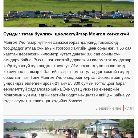
Сумдыг татан буулгаж, цөөлөхгүйгээр Монгол хөгжихгүй
Монгол Улс газар нутгийн хэмжээгээрээ дэлхийд томоохонд
тооцогддог атлаа хүн амын тоогоор хамгийн цөөн орны нэг. 1.56 сая
хавтгай дөрвөлжин километр нутагт дөнгөж 3.6 сая орчим хүн
амьдарч байна. Энэ нь нэг хавтгай дөрвөлжин километрт дунджаар
хоёр хүрэхгүй хүн ногддог гэсэн үг.Ийм нөхцөлд улс орноо жигд
хөгжүүлэх нь ямар ч Засгийн газрын өмнө тулгардаг хамгийн хүнд
сорилтын нэг. Гэвч Монгол Улс өнөөдрийг хүртэл Зөвлөлтийн үеэс
үндсэндээ өвлөгдөн ирсэн 21 аймаг, 330 сумын тогтолцоог бараг
өөрчлөлтгүй хадгалсаар байна.Энэ бүтэц үнэхээр өнөөдрийн
Монголын хүн ам, эдийн засгийн бодит нөхцөлтэй нийцэж байна уу
гэдэг асуултыг тавих цаг хэдийнэ болжээ.
3 өдрийн өмнө
61