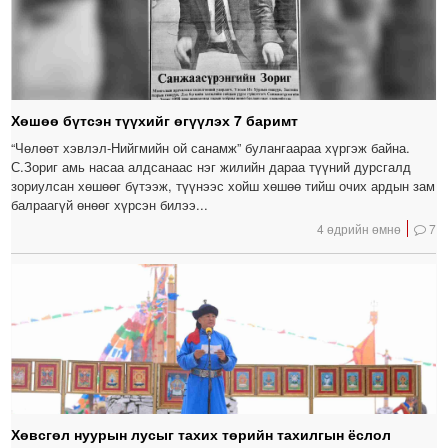
Хөшөө бүтсэн түүхийг өгүүлэх 7 баримт
“Чөлөөт хэвлэл-Нийгмийн ой санамж” булангаараа хүргэж байна.
С.Зориг амь насаа алдсанаас нэг жилийн дараа түүний дурсгалд
зориулсан хөшөөг бүтээж, түүнээс хойш хөшөө тийш очих ардын зам
балраагүй өнөөг хүрсэн билээ...
4 өдрийн өмнө
7
Хөвсгөл нуурын лусыг тахих төрийн тахилгын ёслол