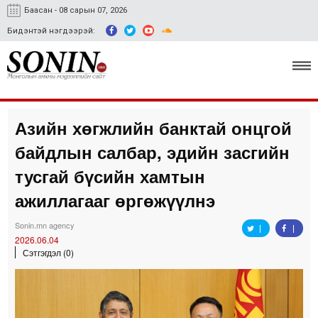
Баасан - 08 сарын 07, 2026
Бидэнтэй нэгдээрэй:
Азийн хөгжлийн банктай онцгой
Улс төр, эдийн засаг
байдлын салбар, эдийн засгийн
Гэмт хэрэг
тусгай бүсийн хамтын
Нийгэм, соёл
ажиллагааг өргөжүүлнэ
Спорт
Sonin.mn agency
2026.06.04
Easy news
Сэтгэгдэл (0)