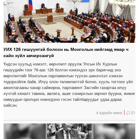
УИХ 126 гишүүнтэй болсон нь Монголын нийгэмд ямар ч
сайн зүйл авчирсангүй
Үндсэн хуульд нэмэлт, өөрчлөлт оруулж Улсын Их Хурлын
гишүүдийн тоог 76-аас 126 болгон нэмэхдээ эрх баригчид энэ
өөрчлөлтийг Монголын парламентын түүхэн шинэчлэл хэмээн
тодорхойлж байв. Илүү олон төлөөлөлтэй болно, хууль тогтоох үйл
ажиллагааны чанар сайжирна, парламент Засгийн газартаа илүү
хүчтэй хяналт тавина, авлига, ашиг сонирхлын зөрчил буурна, жижиг
намуудын оролцоо нэмэгдэнэ гэсэн тайлбаруудыг удаа дараа
хийсэн.
4 өдрийн өмнө
21