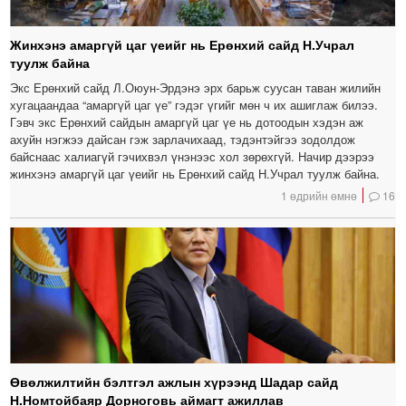
Жинхэнэ амаргүй цаг үеийг нь Ерөнхий сайд Н.Учрал
туулж байна
Экс Ерөнхий сайд Л.Оюун-Эрдэнэ эрх барьж суусан таван жилийн
хугацаандаа “амаргүй цаг үе” гэдэг үгийг мөн ч их ашиглаж билээ.
Гэвч экс Ерөнхий сайдын амаргүй цаг үе нь дотоодын хэдэн аж
ахуйн нэгжээ дайсан гэж зарлачихаад, тэдэнтэйгээ зодолдож
байснаас халиагүй гэчихвэл үнэнээс хол зөрөхгүй. Начир дээрээ
жинхэнэ амаргүй цаг үеийг нь Ерөнхий сайд Н.Учрал туулж байна.
1 өдрийн өмнө
16
Өвөлжилтийн бэлтгэл ажлын хүрээнд Шадар сайд
Н.Номтойбаяр Дорноговь аймагт ажиллав