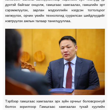
дүнтэй байгааг онцолж, гамшгаас хамгаалах, гамшгийн эрт
сэрэмжлүүлэх, зарлан мэдээллийн нэгдсэн тогтолцоог
хөгжүүлэх, орчин үеийн технологид суурилсан шийдлүүдийг
нэвтрүүлэх ажлын талаар танилцууллаа.
Тэрбээр гамшгаас хамгаалах эрх зүйн орчныг боловсронгуй
болгох зорилгоор Гамшгаас хамгаалах тухай хуулийн