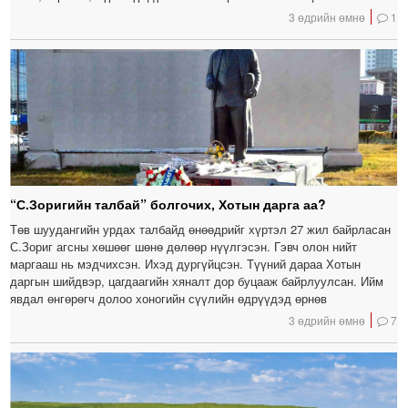
3 өдрийн өмнө
1
“С.Зоригийн талбай” болгочих, Хотын дарга аа?
Төв шуудангийн урдах талбайд өнөөдрийг хүртэл 27 жил байрласан
С.Зориг агсны хөшөөг шөнө дөлөөр нүүлгэсэн. Гэвч олон нийт
маргааш нь мэдчихсэн. Ихэд дургүйцсэн. Түүний дараа Хотын
даргын шийдвэр, цагдаагийн хяналт дор буцааж байрлуулсан. Ийм
явдал өнгөрөгч долоо хоногийн сүүлийн өдрүүдэд өрнөв
3 өдрийн өмнө
7