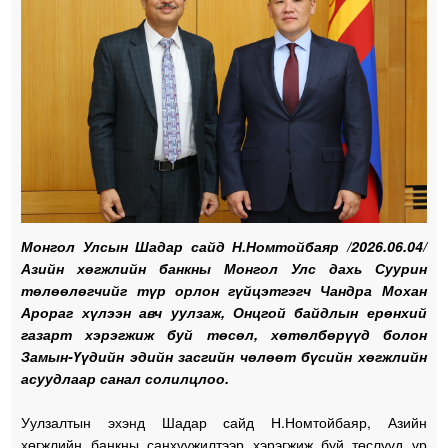
Монгол Улсын Шадар сайд Н.Номтойбаяр /2026.06.04/
Азийн хөгжлийн банкны Монгол Улс дахь Суурин
төлөөлөгчийг түр орлон гүйцэтгэгч Чандра Мохан
Арораг хүлээн авч уулзаж, Онцгой байдлын ерөнхий
газарт хэрэгжиж буй төсөл, хөтөлбөрүүд болон
Замын-Үүдийн эдийн засгийн чөлөөт бүсийн хөгжлийн
асуудлаар санал солилцлоо.
Уулзалтын эхэнд Шадар сайд Н.Номтойбаяр, Азийн
хөгжлийн банкны санхүүжилтээр хэрэгжиж буй төслүүд үр