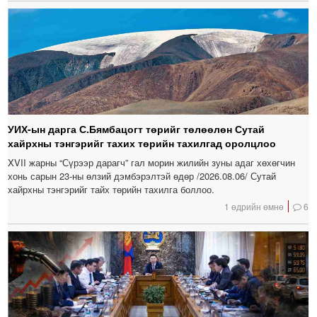
УИХ-ын дарга С.Бямбацогт төрийг төлөөлөн Сутай
хайрхны тэнгэрийг тахих төрийн тахилгад оролцлоо
XVII жарны “Сүрээр дарагч” гал морин жилийн зуны адаг хөхөгчин
хонь сарын 23-ны өлзий дэмбэрэлтэй өдөр /2026.08.06/ Сутай
хайрхны тэнгэрийг тайх төрийн тахилга боллоо.
1 өдрийн өмнө
6