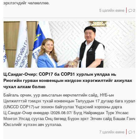
эрхлэгчдийг чөлөөллөө.
5 цагийн өмнө
2
Ц.Сандаг-Очир: COP17 ба COP31 хурлын уялдаа нь
Риогийн гурван конвенцын нэгдсэн хэрэгжилтийг ахиулах
чухал алхам болно
Байгаль орчин, уур амьсгалын өөрчлөлтийн сайд, НҮБ-ын
Цөлжилттэй тэмцэх тухай конвенцын Талуудын 17 дугаар бага хурал
(UNCCD COP17)-ыг зохион байгуулах Үндэсний хорооны дарга
Ц.Сандаг-Очир өнөөдөр /2026.08.07/ Бүгд Найрамдах Турк Улсаас
Монгол Улсад суугаа Онц бөгөөд Бүрэн эрхт Элчин сайд Башак Гэнч
Юксэлийг хүлээн авч уулзлаа.
7 цагийн өмнө
1