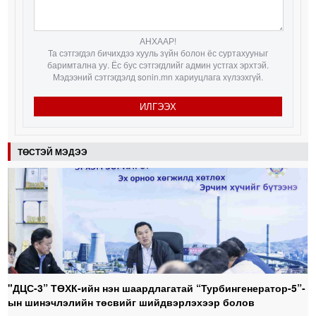
АНХААР!
Та сэтгэгдэл бичихдээ хууль зүйн болон ёс суртахууныг
баримтална уу. Ёс бус сэтгэгдлийг админ устгах эрхтэй.
Мэдээний сэтгэгдэлд sonin.mn хариуцлага хүлээхгүй.
ИЛГЭЭХ
ТӨСТЭЙ МЭДЭЭ
"ДЦС-3” ТӨХК-ийн нэн шаардлагатай “Турбингенератор-5”-
ын шинэчлэлийн төсвийг шийдвэрлэхээр болов