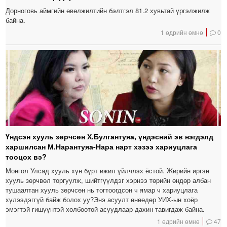
Дорноговь аймгийн өвөлжилтийн бэлтгэл 81.2 хувьтай үргэлжилж
байна.
1 өдрийн өмнө
0
Үндсэн хууль зөрчсөн Х.Булгантуяа, үндэсний эв нэгдэлд
харшилсан М.Нарантуяа-Нара нарт хэзээ хариуцлага
тооцох вэ?
Монгол Улсад хууль хүн бүрт ижил үйлчлэх ёстой. Жирийн иргэн
хууль зөрчвөл торгуулж, шийтгүүлдэг хэрнээ төрийн өндөр албан
тушаалтан хууль зөрчсөн нь тогтоогдсон ч ямар ч хариуцлага
хүлээдэггүй байж болох уу?Энэ асуулт өнөөдөр УИХ-ын хоёр
эмэгтэй гишүүнтэй холбоотой асуудлаар дахин тавигдаж байна.
1 өдрийн өмнө
47