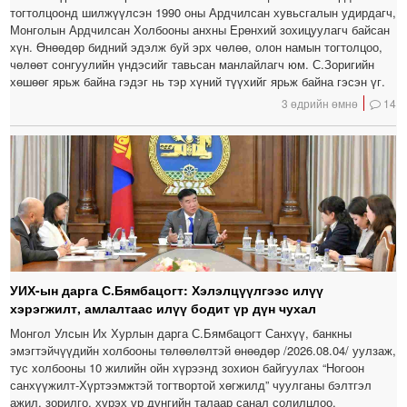
тогтолцоонд шилжүүлсэн 1990 оны Ардчилсан хувьсгалын удирдагч,
Монголын Ардчилсан Холбооны анхны Ерөнхий зохицуулагч байсан
хүн. Өнөөдөр бидний эдэлж буй эрх чөлөө, олон намын тогтолцоо,
чөлөөт сонгуулийн үндэсийг тавьсан манлайлагч юм. С.Зоригийн
хөшөөг ярьж байна гэдэг нь тэр хүний түүхийг ярьж байна гэсэн үг.
3 өдрийн өмнө
14
УИХ-ын дарга С.Бямбацогт: Хэлэлцүүлгээс илүү
хэрэгжилт, амлалтаас илүү бодит үр дүн чухал
Монгол Улсын Их Хурлын дарга С.Бямбацогт Санхүү, банкны
эмэгтэйчүүдийн холбооны төлөөлөлтэй өнөөдөр /2026.08.04/ уулзаж,
тус холбооны 10 жилийн ойн хүрээнд зохион байгуулах “Ногоон
санхүүжилт-Хүртээмжтэй тогтвортой хөгжилд” чуулганы бэлтгэл
ажил, зорилго, хүрэх үр дүнгийн талаар санал солилцлоо.