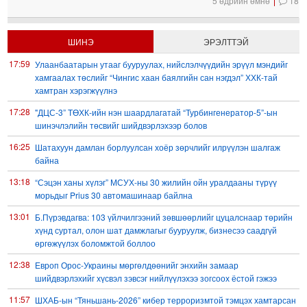
5 өдрийн өмнө
18
ШИНЭ
ЭРЭЛТТЭЙ
17:59
Улаанбаатарын утааг бууруулах, нийслэлчүүдийн эрүүл мэндийг
хамгаалах төслийг “Чингис хаан баялгийн сан нэгдэл” ХХК-тай
хамтран хэрэгжүүлнэ
17:28
"ДЦС-3” ТӨХК-ийн нэн шаардлагатай “Турбингенератор-5”-ын
шинэчлэлийн төсвийг шийдвэрлэхээр болов
16:25
Шатахуун дамлан борлуулсан хоёр зөрчлийг илрүүлэн шалгаж
байна
13:18
“Сэцэн ханы хүлэг” МСУХ-ны 30 жилийн ойн уралдааны түрүү
морьдыг Prius 30 автомашинаар байлна
13:01
Б.Пүрэвдагва: 103 үйлчилгээний зөвшөөрлийг цуцалснаар төрийн
хүнд суртал, олон шат дамжлагыг бууруулж, бизнесээ саадгүй
өргөжүүлэх боломжтой боллоо
12:38
Европ Орос-Украины мөргөлдөөнийг энхийн замаар
шийдвэрлэхийг хүсвэл зэвсэг нийлүүлэхээ зогсоох ёстой гэжээ
11:57
ШХАБ-ын “Тяньшань-2026” кибер терроризмтой тэмцэх хамтарсан