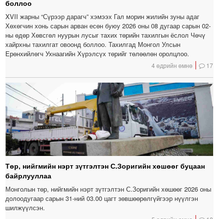
боллоо
XVII жарны “Сүрээр дарагч” хэмээх Гал морин жилийн зуны адаг
Хөхөгчин хонь сарын арван есөн буюу 2026 оны 08 дугаар сарын 02-
ны өдөр Хөвсгөл нуурын лусыг тахих төрийн тахилгын ёслол Чөчү
хайрхны тахилгат овоонд боллоо. Тахилгад Монгол Улсын
Ерөнхийлөгч Ухнаагийн Хүрэлсүх төрийг төлөөлөн оролцлоо.
4 өдрийн өмнө
17
Төр, нийгмийн нэрт зүтгэлтэн С.Зоригийн хөшөөг буцаан
байрлууллаа
Монголын төр, нийгмийн нэрт зүтгэлтэн С.Зоригийн хөшөөг 2026 оны
долоодугаар сарын 31-ний 03.00 цагт зөвшөөрөлгүйгээр нүүлгэн
шилжүүлсэн.