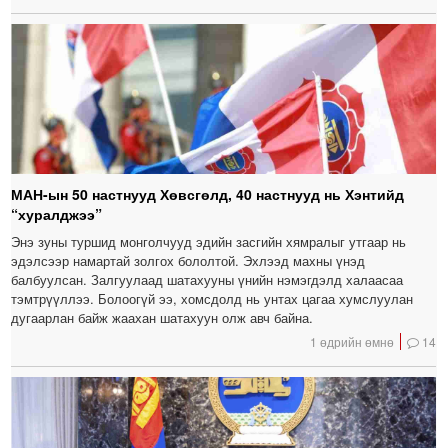
МАН-ын 50 настнууд Хөвсгөлд, 40 настнууд нь Хэнтийд
“хуралджээ”
Энэ зуны туршид монголчууд эдийн засгийн хямралыг утгаар нь
эдэлсээр намартай золгох бололтой. Эхлээд махны үнэд
балбуулсан. Залгуулаад шатахууны үнийн нэмэгдэлд халаасаа
тэмтрүүллээ. Болоогүй ээ, хомсдолд нь унтах цагаа хумслуулан
дугаарлан байж жаахан шатахуун олж авч байна.
1 өдрийн өмнө
14