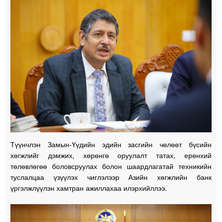
Түүнчлэн Замын-Үүдийн эдийн засгийн чөлөөт бүсийн
хөгжлийг дэмжих, хөрөнгө оруулалт татах, ерөнхий
төлөвлөгөө боловсруулах болон шаардлагатай техникийн
туслалцаа үзүүлэх чиглэлээр Азийн хөгжлийн банк
үргэлжлүүлэн хамтран ажиллахаа илэрхийллээ.