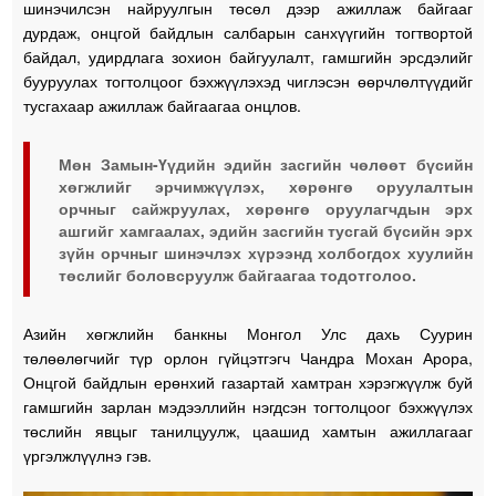
шинэчилсэн найруулгын төсөл дээр ажиллаж байгааг
дурдаж, онцгой байдлын салбарын санхүүгийн тогтвортой
байдал, удирдлага зохион байгуулалт, гамшгийн эрсдэлийг
бууруулах тогтолцоог бэхжүүлэхэд чиглэсэн өөрчлөлтүүдийг
тусгахаар ажиллаж байгаагаа онцлов.
Мөн Замын-Үүдийн эдийн засгийн чөлөөт бүсийн
хөгжлийг эрчимжүүлэх, хөрөнгө оруулалтын
орчныг сайжруулах, хөрөнгө оруулагчдын эрх
ашгийг хамгаалах, эдийн засгийн тусгай бүсийн эрх
зүйн орчныг шинэчлэх хүрээнд холбогдох хуулийн
төслийг боловсруулж байгаагаа тодотголоо.
Азийн хөгжлийн банкны Монгол Улс дахь Суурин
төлөөлөгчийг түр орлон гүйцэтгэгч Чандра Мохан Арора,
Онцгой байдлын ерөнхий газартай хамтран хэрэгжүүлж буй
гамшгийн зарлан мэдээллийн нэгдсэн тогтолцоог бэхжүүлэх
төслийн явцыг танилцуулж, цаашид хамтын ажиллагааг
үргэлжлүүлнэ гэв.