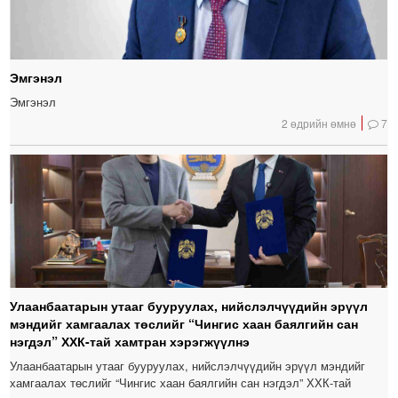
Эмгэнэл
Эмгэнэл
2 өдрийн өмнө
7
Улаанбаатарын утааг бууруулах, нийслэлчүүдийн эрүүл
мэндийг хамгаалах төслийг “Чингис хаан баялгийн сан
нэгдэл” ХХК-тай хамтран хэрэгжүүлнэ
Улаанбаатарын утааг бууруулах, нийслэлчүүдийн эрүүл мэндийг
хамгаалах төслийг “Чингис хаан баялгийн сан нэгдэл” ХХК-тай