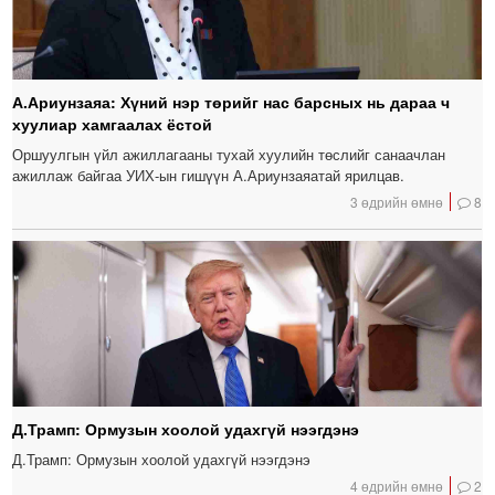
А.Ариунзаяа: Хүний нэр төрийг нас барсных нь дараа ч
хуулиар хамгаалах ёстой
Оршуулгын үйл ажиллагааны тухай хуулийн төслийг санаачлан
ажиллаж байгаа УИХ-ын гишүүн А.Ариунзаяатай ярилцав.
3 өдрийн өмнө
8
Д.Трамп: Ормузын хоолой удахгүй нээгдэнэ
Д.Трамп: Ормузын хоолой удахгүй нээгдэнэ
4 өдрийн өмнө
2