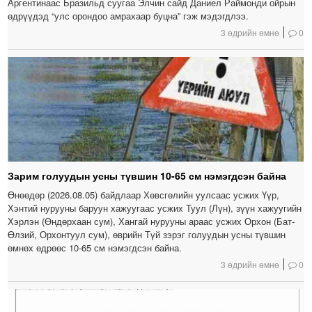
Аргентинаас Бразильд суугаа Элчин сайд Даниел Раймонди ойрын
өдрүүдэд “улс орондоо амрахаар буцна” гэж мэдэгдлээ.
3 өдрийн өмнө
0
Зарим голуудын усны түвшин 10-65 см нэмэгдсэн байна
Өнөөдөр (2026.08.05) байдлаар Хөвсгөлийн уулсаас усжих Үүр,
Хэнтий нурууны баруун хажуугаас усжих Туул (Лүн), зүүн хажуугийн
Хэрлэн (Өндөрхаан сум), Хангай нурууны араас усжих Орхон (Бат-
Өлзий, Орхонтуул сум), өврийн Түй зэрэг голуудын усны түвшин
өмнөх өдрөөс 10-65 см нэмэгдсэн байна.
3 өдрийн өмнө
0