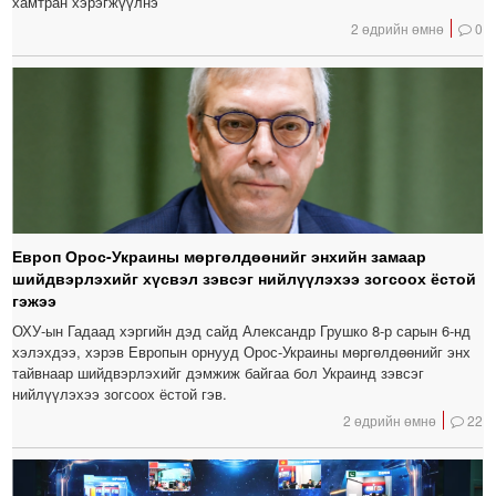
хамтран хэрэгжүүлнэ
2 өдрийн өмнө
0
Европ Орос-Украины мөргөлдөөнийг энхийн замаар
шийдвэрлэхийг хүсвэл зэвсэг нийлүүлэхээ зогсоох ёстой
гэжээ
ОХУ-ын Гадаад хэргийн дэд сайд Александр Грушко 8-р сарын 6-нд
хэлэхдээ, хэрэв Европын орнууд Орос-Украины мөргөлдөөнийг энх
тайвнаар шийдвэрлэхийг дэмжиж байгаа бол Украинд зэвсэг
нийлүүлэхээ зогсоох ёстой гэв.
2 өдрийн өмнө
22