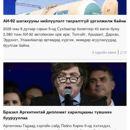
АИ-92 шатахууны нийлүүлэлт тасралтгүй үргэлжилж байна
2026 оны 8 дугаар сарын 5-нд Сүхбаатар боомтоор 43 вагон буюу
2,580 тонн АИ-92 автобензин орж ирж, Толгойт, Аршаант, Дархан,
Эрдэнэт, Улаанбаатар өртөөдөд хүргэж, өнөөдөр агуулахуудад
буулгаж байна.
3 өдрийн өмнө
0
Бразил Аргентинтай дипломат харилцааны түвшнээ
буурууллаа
Аргентины Гадаад хэргийн сайд Пабло Кирно 5-нд хэлэхдээ,