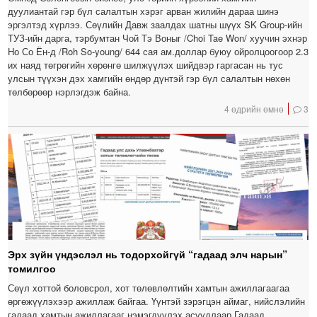
дуулиантай гэр бүл салалтын хэрэг арван жилийн дараа шинэ
эргэлтэд хүрлээ. Сөүлийн Давж заалдах шатны шүүх SK Group-ийн
ТУЗ-ийн дарга, тэрбумтан Чой Тэ Воныг /Choi Tae Won/ хуучин эхнэр
Но Со Ён-д /Roh So-young/ 644 сая ам.доллар буюу ойролцоогоор 2.3
их наяд төгрөгийн хөрөнгө шилжүүлэх шийдвэр гаргасан нь тус
улсын түүхэн дэх хамгийн өндөр дүнтэй гэр бүл салалтын нөхөн
төлбөрөөр нэрлэгдэж байна.
4 өдрийн өмнө
3
Эрх зүйн үндэслэл нь тодорхойгүй “гадаад элч нарын”
томилгоо
Сөүл хоттой боловсрол, хот төлөвлөлтийн хамтын ажиллагаагаа
өргөжүүлэхээр ажиллаж байгаа. Үүнтэй зэрэгцэн аймаг, нийслэлийн
гадаад хамтын ажиллагааг нэмэгдүүлэх асуудлаар Гадаад