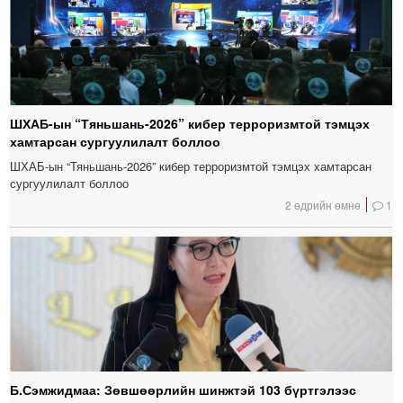
ШХАБ-ын “Тяньшань-2026” кибер терроризмтой тэмцэх
хамтарсан сургуулилалт боллоо
ШХАБ-ын “Тяньшань-2026” кибер терроризмтой тэмцэх хамтарсан
сургуулилалт боллоо
2 өдрийн өмнө
1
Б.Сэмжидмаа: Зөвшөөрлийн шинжтэй 103 бүртгэлээс