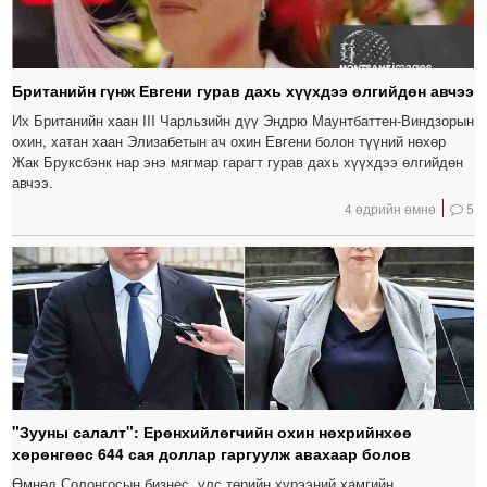
Британийн гүнж Евгени гурав дахь хүүхдээ өлгийдөн авчээ
Их Британийн хаан III Чарльзийн дүү Эндрю Маунтбаттен-Виндзорын
охин, хатан хаан Элизабетын ач охин Евгени болон түүний нөхөр
Жак Бруксбэнк нар энэ мягмар гарагт гурав дахь хүүхдээ өлгийдөн
авчээ.
4 өдрийн өмнө
5
"Зууны салалт": Ерөнхийлөгчийн охин нөхрийнхөө
хөрөнгөөс 644 сая доллар гаргуулж авахаар болов
Өмнөд Солонгосын бизнес, улс төрийн хүрээний хамгийн