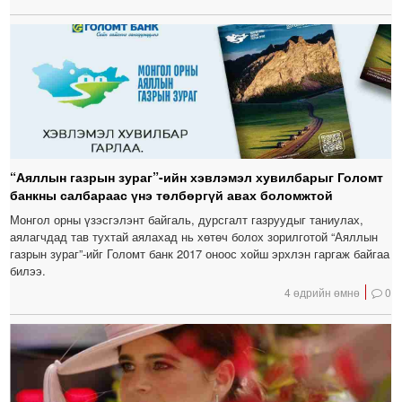
“Аяллын газрын зураг”-ийн хэвлэмэл хувилбарыг Голомт
банкны салбараас үнэ төлбөргүй авах боломжтой
Монгол орны үзэсгэлэнт байгаль, дурсгалт газруудыг таниулах,
аялагчдад тав тухтай аялахад нь хөтөч болох зорилготой “Аяллын
газрын зураг”-ийг Голомт банк 2017 оноос хойш эрхлэн гаргаж байгаа
билээ.
4 өдрийн өмнө
0