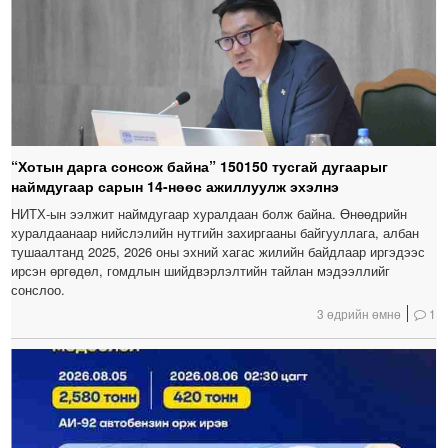
“Хотын дарга сонсож байна” 150150 тусгай дугаарыг
наймдугаар сарын 14-нөөс ажиллуулж эхэлнэ
НИТХ-ын ээлжит наймдугаар хуралдаан болж байна. Өнөөдрийн
хуралдаанаар нийслэлийн нутгийн захиргааны байгууллага, албан
тушаалтанд 2025, 2026 оны эхний хагас жилийн байдлаар иргэдээс
ирсэн өргөдөл, гомдлын шийдвэрлэлтийн тайлан мэдээллийг
сонслоо.
3 өдрийн өмнө
1