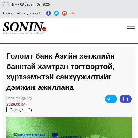
Ням - 08 сарын 09, 2026
Бидэнтэй нэгдээрэй:
Голомт банк Азийн хөгжлийн
Улс төр, эдийн засаг
банктай хамтран тогтвортой,
Гэмт хэрэг
хүртээмжтэй санхүүжилтийг
Нийгэм, соёл
дэмжиж ажиллана
Спорт
Sonin.mn agency
2026.06.04
Easy news
Сэтгэгдэл (0)