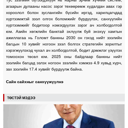
агаарын дулааны насос зэрэг төхөөрөмж худалдан авах гэр
хороолол болон зуслангийн бүсийн иргэд, харилцагчдад
хүртээмжтэй зээл олгох боломжийг бүрдүүлэх, санхүүгийн
хүртээмжийг бодитоор нэмэгдүүлэх зэрэг ач холбогдолтой
юм. Азийн хөгжлийн банктай эхлүүлж буй энэхүү хамтын
ажиллагаа нь Голомт банкны 2030 он гэхэд нийт зээлийн
багцын 10 хувийг ногоон зээл болгох стратегийн зорилтыг
хэрэгжүүлэхэд чухал ач холбогдолтой, бодит дэмжлэг үзүүлэх
томоохон төсөл юм. 2025 оны байдлаар банкны нийт
зээлийн багцад эзлэх ногоон зээлийн хэмжээ 4.9 хувьд хүрч,
зах зээлийн 17.4 хувийг бүрдүүлж байна.
Сайн сайхныг санхүүжүүлнэ
ТӨСТЭЙ МЭДЭЭ