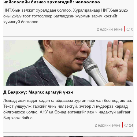
нийслэлийн бизнес эрхлэгчдийг чөлөөллөө
НИТХ-ын ээлжит хуралдаан боллоо. Хуралдаанаар НИТХ-ын 2025
оны 25/29 тоот тогтоолоор батлагдсан журмын зарим хэсгийг
хүчингүй болголоо.
2 өдрийн өмнө
0
Д.Баярхүү: Маргах аргагүй үнэн
Лекцэд ашигладаг хэдэн слайдаараа зурган нийтлэл босгоод авлаа.
Текст уншуулж тархийг чинь чилээхгүй, зүгээр л нүдээрээ хараад
ойлгочихож болно. АНУ ба Өрнөд ертөнцийг яаж ч чадахгүй байгааг
бид харж байна.
2 өдрийн өмнө
24