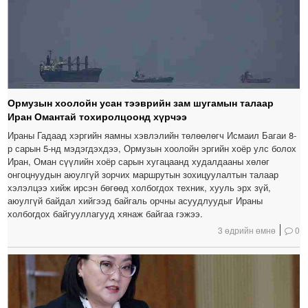
Ормузын хоолойн усан тээврийн зам шугамын талаар
Иран Омантай тохиролцоонд хүрчээ
Ираны Гадаад хэргийн яамны хэвлэлийн төлөөлөгч Исмаил Багаи 8-
р сарын 5-нд мэдэгдэхдээ, Ормузын хоолойн эргийн хоёр улс болох
Иран, Оман сүүлийн хоёр сарын хугацаанд худалдааны хөлөг
онгоцнуудын аюулгүй зорчих маршрутын зохицуулалтын талаар
хэлэлцээ хийж ирсэн бөгөөд холбогдох техник, хууль эрх зүй,
аюулгүй байдал хийгээд байгаль орчны асуудлуудыг Ираны
холбогдох байгууллагууд хянаж байгаа гэжээ.
3 өдрийн өмнө
0