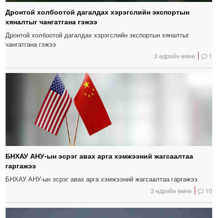
Дронтой холбоотой дагалдах хэрэгслийн экспортын
хяналтыг чангатгана гэжээ
Дронтой холбоотой дагалдах хэрэгслийн экспортын хяналтыг
чангатгана гэжээ
3 өдрийн өмнө
1
БНХАУ АНУ-ын эсрэг авах арга хэмжээний жагсаалтаа
гаргажээ
БНХАУ АНУ-ын эсрэг авах арга хэмжээний жагсаалтаа гаргажээ
3 өдрийн өмнө
10