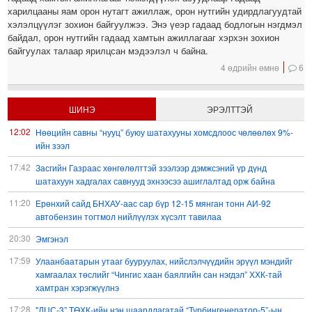
харилцааны яам орон нутагт ажиллаж, орон нутгийн удирдлагуудтай
хэлэлцүүлэг зохион байгуулжээ. Энэ үеэр гадаад бодлогын нэгдмэл
байдал, орон нутгийн гадаад хамтын ажиллагааг хэрхэн зохион
байгуулах талаар ярилцсан мэдээлэл ч байна.
4 өдрийн өмнө
6
ШИНЭ
ЭРЭЛТТЭЙ
12:02
Нөөцийн савны “нууц” буюу шатахууны хомсдлоос чөлөөлөх 9%-
ийн зээл
17:42
Засгийн Газраас хөнгөлөлттэй зээлээр дэмжсэний үр дүнд
шатахуун хадгалах савнууд эхнээсээ ашиглалтад орж байна
11:20
Ерөнхий сайд БНХАУ-аас сар бүр 12-15 мянган тонн АИ-92
автобензин тогтмол нийлүүлэх хүсэлт тавилаа
20:30
Эмгэнэл
17:59
Улаанбаатарын утааг бууруулах, нийслэлчүүдийн эрүүл мэндийг
хамгаалах төслийг “Чингис хаан баялгийн сан нэгдэл” ХХК-тай
хамтран хэрэгжүүлнэ
17:28
"ДЦС-3” ТӨХК-ийн нэн шаардлагатай “Турбингенератор-5”-ын