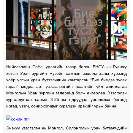
Нийслэлийн Соёл, урлагийн газар болон БНСУ-ын Гуанжу
хотын Уран зургийн музейн хамтын ажиллагааны хүрээнд
хоёр улсын уран бүтээлчдийн хамтарсан “Бие биедээ тусах
гэрэл” медиа арт үзэсгэлэнгийн нээлтийн үйл ажиллагаа
Монголын Уран зургийн галерейд болж өнгөрлөө. Үзэсгэлэн
зургаадугаар сарын 3-25-ны өдрүүдэд үргэлжлэх бөгөөд
иргэд, үзэгч, сонирхогчдыг хүрэлцэн ирэхийг урьж байна.
Энэхүү үзэсгэлэн нь Монгол, Солонгосын уран бүтээлчдийн