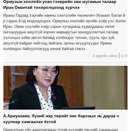
Ормузын хоолойн усан тээврийн зам шугамын талаар
Иран Омантай тохиролцоонд хүрчээ
Ираны Гадаад хэргийн яамны хэвлэлийн төлөөлөгч Исмаил Багаи 8-
р сарын 5-нд мэдэгдэхдээ, Ормузын хоолойн эргийн хоёр улс болох
Иран, Оман сүүлийн хоёр сарын хугацаанд худалдааны хөлөг
онгоцнуудын аюулгүй зорчих маршрутын зохицуулалтын талаар
хэлэлцээ хийж ирсэн бөгөөд холбогдох техник, хууль эрх зүй,
аюулгүй байдал хийгээд байгаль орчны асуудлуудыг Ираны
холбогдох байгууллагууд хянаж байгаа гэжээ.
2 өдрийн өмнө
0
А.Ариунзаяа: Хүний нэр төрийг нас барсных нь дараа ч
хуулиар хамгаалах ёстой
Оршуулгын үйл ажиллагааны тухай хуулийн төслийг санаачлан