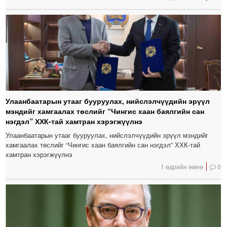
Улаанбаатарын утааг бууруулах, нийслэлчүүдийн эрүүл
мэндийг хамгаалах төслийг “Чингис хаан баялгийн сан
нэгдэл” ХХК-тай хамтран хэрэгжүүлнэ
Улаанбаатарын утааг бууруулах, нийслэлчүүдийн эрүүл мэндийг
хамгаалах төслийг “Чингис хаан баялгийн сан нэгдэл” ХХК-тай
хамтран хэрэгжүүлнэ
1 өдрийн өмнө
0