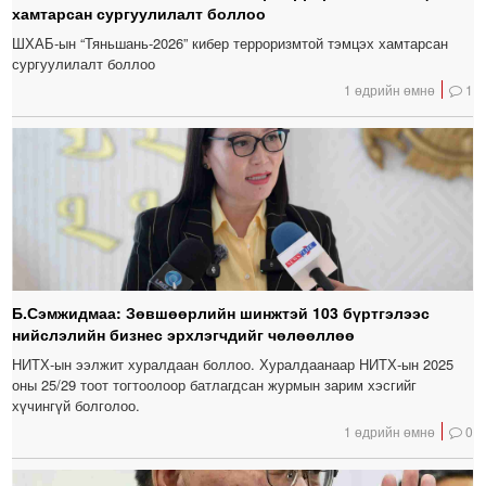
хамтарсан сургуулилалт боллоо
ШХАБ-ын “Тяньшань-2026” кибер терроризмтой тэмцэх хамтарсан
сургуулилалт боллоо
1 өдрийн өмнө
1
Б.Сэмжидмаа: Зөвшөөрлийн шинжтэй 103 бүртгэлээс
нийслэлийн бизнес эрхлэгчдийг чөлөөллөө
НИТХ-ын ээлжит хуралдаан боллоо. Хуралдаанаар НИТХ-ын 2025
оны 25/29 тоот тогтоолоор батлагдсан журмын зарим хэсгийг
хүчингүй болголоо.
1 өдрийн өмнө
0