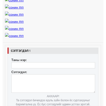
СЭТГЭГДЭЛ
1
Таны нэр:
Сэтгэгдэл:
АНХААР!
Та сэтгэгдэл бичихдээ хууль зүйн болон ёс суртахууныг
баримтална уу. Ёс бус сэтгэгдлийг админ устгах эрхтэй.