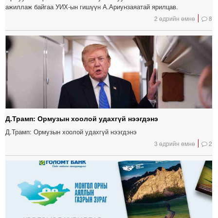
ажиллаж байгаа УИХ-ын гишүүн А.Ариунзаяатай ярилцав.
2 өдрийн өмнө
8
Д.Трамп: Ормузын хоолой удахгүй нээгдэнэ
Д.Трамп: Ормузын хоолой удахгүй нээгдэнэ
3 өдрийн өмнө
2