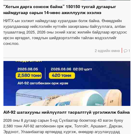
“Хотын дарга сонсож байна” 150150 тусгай дугаарыг
наймдугаар сарын 14-нөөс ажиллуулж эхэлнэ
НИТХ-ын ээлжит наймдугаар хуралдаан болж байна. Өнөөдрийн
хуралдаанаар нийслэлийн нутгийн захиргааны байгууллага, албан
тушаалтанд 2025, 2026 оны эхний хагас жилийн байдлаар иргэдээс
ирсэн өргөдөл, гомдлын шийдвэрлэлтийн тайлан мэдээллийг
сонслоо.
2 өдрийн өмнө
1
АИ-92 шатахууны нийлүүлэлт тасралтгүй үргэлжилж байна
2026 оны 8 дугаар сарын 5-нд Сүхбаатар боомтоор 43 вагон буюу
2,580 тонн АИ-92 автобензин орж ирж, Толгойт, Аршаант, Дархан,
Эрдэнэт, Улаанбаатар өртөөдөд хүргэж, өнөөдөр агуулахуудад