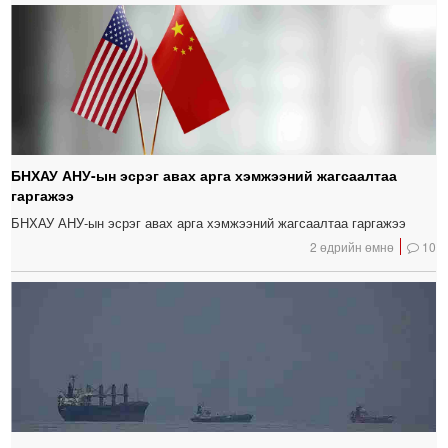
БНХАУ АНУ-ын эсрэг авах арга хэмжээний жагсаалтаа
гаргажээ
БНХАУ АНУ-ын эсрэг авах арга хэмжээний жагсаалтаа гаргажээ
2 өдрийн өмнө
10