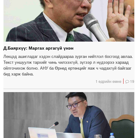
Д.Баярхүү: Маргах аргагүй үнэн
Лекцэд ашигладаг хэдэн слайдаараа зурган нийтлэл босгоод авлаа.
Текст уншуулж тархийг чинь чилээхгүй, зүгээр л нүдээрээ хараад
ойлгочихож болно. АНУ ба Өрнөд ертөнцийг яаж ч чадахгүй байгааг
бид харж байна.
1 өдрийн өмнө
19