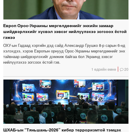
Европ Орос-Украины мөргөлдөөнийг энхийн замаар
шийдвэрлэхийг хүсвэл зэвсэг нийлүүлэхээ зогсоох ёстой
гэжээ
ОХУ-ын Гадаад хэргийн дэд сайд Александр Грушко 8-р сарын 6-нд
хэлэхдээ, хэрэв Европын орнууд Орос-Украины мөргөлдөөнийг энх
тайвнаар шийдвэрлэхийг дэмжиж байгаа бол Украинд зэвсэг
нийлүүлэхээ зогсоох ёстой гэв.
1 өдрийн өмнө
20
ШХАБ-ын “Тяньшань-2026” кибер терроризмтой тэмцэх