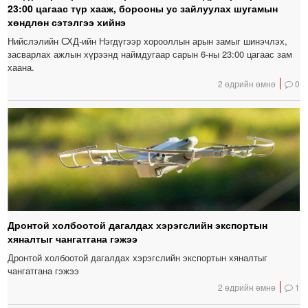
23:00 цагаас түр хааж, борооны ус зайлуулах шугамын
хөндлөн сэтэлгээ хийнэ
Нийслэлийн СХД-ийн Нэгдүгээр хорооллын арын замыг шинэчлэх,
засварлах ажлын хүрээнд наймдугаар сарын 6-ны 23:00 цагаас зам
хаана.
2 өдрийн өмнө
0
Дронтой холбоотой дагалдах хэрэгслийн экспортын
хяналтыг чангатгана гэжээ
Дронтой холбоотой дагалдах хэрэгслийн экспортын хяналтыг
чангатгана гэжээ
2 өдрийн өмнө
1