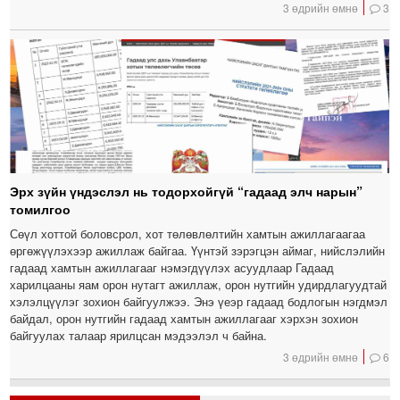
3 өдрийн өмнө
3
Эрх зүйн үндэслэл нь тодорхойгүй “гадаад элч нарын”
томилгоо
Сөүл хоттой боловсрол, хот төлөвлөлтийн хамтын ажиллагаагаа
өргөжүүлэхээр ажиллаж байгаа. Үүнтэй зэрэгцэн аймаг, нийслэлийн
гадаад хамтын ажиллагааг нэмэгдүүлэх асуудлаар Гадаад
харилцааны яам орон нутагт ажиллаж, орон нутгийн удирдлагуудтай
хэлэлцүүлэг зохион байгуулжээ. Энэ үеэр гадаад бодлогын нэгдмэл
байдал, орон нутгийн гадаад хамтын ажиллагааг хэрхэн зохион
байгуулах талаар ярилцсан мэдээлэл ч байна.
3 өдрийн өмнө
6