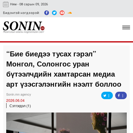
Ням - 08 сарын 09, 2026
Бидэнтэй нэгдээрэй:
“Бие биедээ тусах гэрэл”
Улс төр, эдийн засаг
Монгол, Солонгос уран
Гэмт хэрэг
бүтээлчдийн хамтарсан медиа
Нийгэм, соёл
арт үзэсгэлэнгийн нээлт боллоо
Спорт
Sonin.mn agency
2026.06.04
Easy news
Сэтгэгдэл (1)