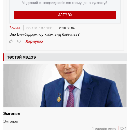
Мэдээний сэтгэгдэлд sonin.mn хариуцлага хүлээхгүй.
ИЛГЭЭХ
Зочин
66.181.187.136
2026.06.04
Энэ Бямбадорж юу хийж энд байна вэ?
Хариулах
ТӨСТЭЙ МЭДЭЭ
Эмгэнэл
Эмгэнэл
1 өдрийн өмнө
4