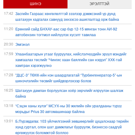
ШИНЭ
ЭРЭЛТТЭЙ
17:42
Засгийн Газраас хөнгөлөлттэй зээлээр дэмжсэний үр дүнд
шатахуун хадгалах савнууд эхнээсээ ашиглалтад орж байна
11:20
Ерөнхий сайд БНХАУ-аас сар бүр 12-15 мянган тонн АИ-92
автобензин тогтмол нийлүүлэх хүсэлт тавилаа
20:30
Эмгэнэл
17:59
Улаанбаатарын утааг бууруулах, нийслэлчүүдийн эрүүл мэндийг
хамгаалах төслийг “Чингис хаан баялгийн сан нэгдэл” ХХК-тай
хамтран хэрэгжүүлнэ
17:28
"ДЦС-3” ТӨХК-ийн нэн шаардлагатай “Турбингенератор-5”-ын
шинэчлэлийн төсвийг шийдвэрлэхээр болов
16:25
Шатахуун дамлан борлуулсан хоёр зөрчлийг илрүүлэн шалгаж
байна
13:18
“Сэцэн ханы хүлэг” МСУХ-ны 30 жилийн ойн уралдааны түрүү
морьдыг Prius 30 автомашинаар байлна
13:01
Б.Пүрэвдагва: 103 үйлчилгээний зөвшөөрлийг цуцалснаар төрийн
хүнд суртал, олон шат дамжлагыг бууруулж, бизнесээ саадгүй
өргөжүүлэх боломжтой боллоо