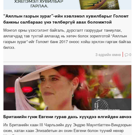
“Аяллын газрын зураг”-ийн хэвлэмэл хувилбарыг Голомт
банкны салбараас үнэ төлбөргүй авах боломжтой
Монгол орны үзэсгэлэнт байгаль, дурсгалт газруудыг таниулах,
аялагчдад тав тухтай аялахад нь хөтөч болох зорилготой “Аяллын
газрын зураг”-ийг Голомт банк 2017 оноос хойш эрхлэн гаргаж байгаа
билээ.
3 өдрийн өмнө
0
Британийн гүнж Евгени гурав дахь хүүхдээ өлгийдөн авчээ
Их Британийн хаан III Чарльзийн дүү Эндрю Маунтбаттен-Виндзорын
охин, хатан хаан Элизабетын ач охин Евгени болон түүний нөхөр