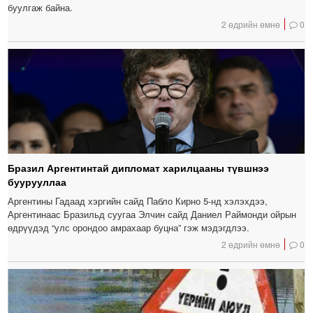
буулгаж байна.
2 өдрийн өмнө
0
Бразил Аргентинтай дипломат харилцааны түвшнээ
буурууллаа
Аргентины Гадаад хэргийн сайд Пабло Кирно 5-нд хэлэхдээ,
Аргентинаас Бразильд суугаа Элчин сайд Даниел Раймонди ойрын
өдрүүдэд “улс орондоо амрахаар буцна” гэж мэдэгдлээ.
2 өдрийн өмнө
0