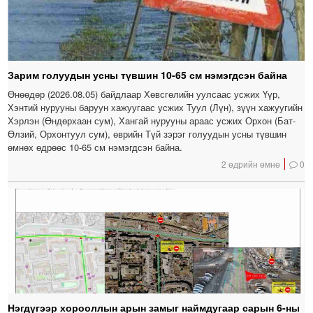
Зарим голуудын усны түвшин 10-65 см нэмэгдсэн байна
Өнөөдөр (2026.08.05) байдлаар Хөвсгөлийн уулсаас усжих Үүр,
Хэнтий нурууны баруун хажуугаас усжих Туул (Лүн), зүүн хажуугийн
Хэрлэн (Өндөрхаан сум), Хангай нурууны араас усжих Орхон (Бат-
Өлзий, Орхонтуул сум), өврийн Түй зэрэг голуудын усны түвшин
өмнөх өдрөөс 10-65 см нэмэгдсэн байна.
2 өдрийн өмнө
0
Нэгдүгээр хорооллын арын замыг наймдугаар сарын 6-ны