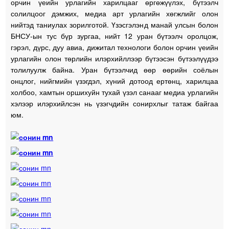
орчин үеийн урлагийн харилцааг өргөжүүлэх, бүтээлч
солилцоог дэмжих, медиа арт урлагийн хөгжлийг олон
нийтэд таниулах зорилготой. Үзэсгэлэнд манай улсын болон
БНСУ-ын тус бүр зургаа, нийт 12 уран бүтээлч оролцож,
гэрэл, дүрс, дуу авиа, дижитал технологи болон орчин үеийн
урлагийн олон төрлийн илэрхийллээр бүтээсэн бүтээлүүдээ
толилуулж байна. Уран бүтээлчид өөр өөрийн соёлын
онцлог, нийгмийн үзэгдэл, хүний дотоод ертөнц, харилцаа
холбоо, хамтын оршихуйн тухай үзэл санааг медиа урлагийн
хэлээр илэрхийлсэн нь үзэгчдийн сонирхлыг татаж байгаа
юм.