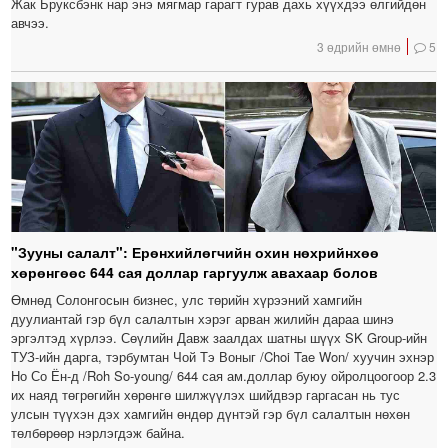
Жак Бруксбэнк нар энэ мягмар гарагт гурав дахь хүүхдээ өлгийдөн
авчээ.
3 өдрийн өмнө
5
"Зууны салалт": Ерөнхийлөгчийн охин нөхрийнхөө
хөрөнгөөс 644 сая доллар гаргуулж авахаар болов
Өмнөд Солонгосын бизнес, улс төрийн хүрээний хамгийн
дуулиантай гэр бүл салалтын хэрэг арван жилийн дараа шинэ
эргэлтэд хүрлээ. Сөүлийн Давж заалдах шатны шүүх SK Group-ийн
ТУЗ-ийн дарга, тэрбумтан Чой Тэ Воныг /Choi Tae Won/ хуучин эхнэр
Но Со Ён-д /Roh So-young/ 644 сая ам.доллар буюу ойролцоогоор 2.3
их наяд төгрөгийн хөрөнгө шилжүүлэх шийдвэр гаргасан нь тус
улсын түүхэн дэх хамгийн өндөр дүнтэй гэр бүл салалтын нөхөн
төлбөрөөр нэрлэгдэж байна.