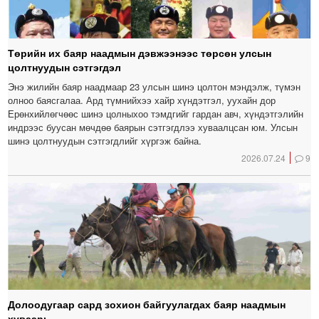
Төрийн их баяр наадмын дэвжээнээс төрсөн улсын
цолтнуудын сэтгэгдэл
Энэ жилийн баяр наадмаар 23 улсын шинэ цолтон мэндэлж, түмэн
олноо баясгалаа. Ард түмнийхээ хайр хүндэтгэл, уухайн дор
Ерөнхийлөгчөөс шинэ цолныхоо тэмдгийг гардан авч, хүндэтгэлийн
индрээс буусан мөчдөө баярын сэтгэгдлээ хуваалцсан юм. Улсын
шинэ цолтнуудын сэтгэгдлийг хүргэж байна.
2026.07.24
9
Долоодугаар сард зохион байгуулагдах баяр наадмын
хуваарь