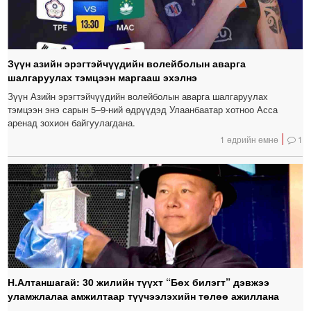
Зүүн азийн эрэгтэйчүүдийн волейболын аварга
шалгаруулах тэмцээн маргааш эхэлнэ
Зүүн Азийн эрэгтэйчүүдийн волейболын аварга шалгаруулах
тэмцээн энэ сарын 5–9-ний өдрүүдэд Улаанбаатар хотноо Асса
аренад зохион байгуулагдана.
1 өдрийн өмнө
1
Н.Алтаншагай: 30 жилийн түүхт “Бөх билэгт” дэвжээ
уламжлалаа амжилтаар түүчээлэхийн төлөө ажиллана