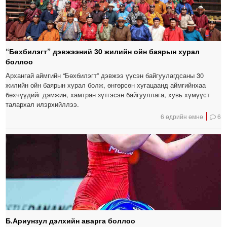
“Бөхбилэгт” дэвжээний 30 жилийн ойн баярын хурал
боллоо
Архангай аймгийн “Бөхбилэгт” дэвжээ үүсэн байгуулагдсаны 30
жилийн ойн баярын хурал болж, өнгөрсөн хугацаанд аймгийнхаа
бөхчүүдийг дэмжин, хамтран зүтгэсэн байгууллага, хувь хүмүүст
талархал илэрхийллээ.
6 өдрийн өмнө
6
Б.Ариунзул дэлхийн аварга боллоо