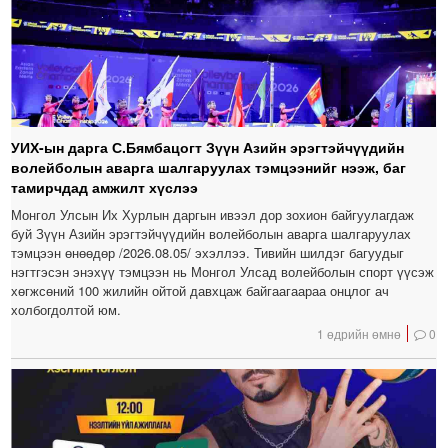
УИХ-ын дарга С.Бямбацогт Зүүн Азийн эрэгтэйчүүдийн
волейболын аварга шалгаруулах тэмцээнийг нээж, баг
тамирчдад амжилт хүслээ
Монгол Улсын Их Хурлын даргын ивээл дор зохион байгуулагдаж
буй Зүүн Азийн эрэгтэйчүүдийн волейболын аварга шалгаруулах
тэмцээн өнөөдөр /2026.08.05/ эхэллээ. Тивийн шилдэг багуудыг
нэгтгэсэн энэхүү тэмцээн нь Монгол Улсад волейболын спорт үүсэж
хөгжсөний 100 жилийн ойтой давхцаж байгаагаараа онцлог ач
холбогдолтой юм.
1 өдрийн өмнө
0