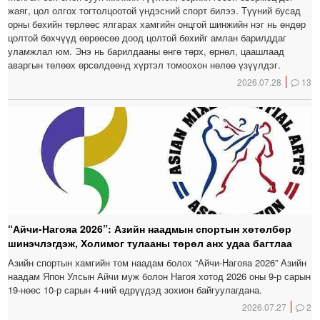
жаяг, цол олгох тогтолцоотой үндэсний спорт билээ. Түүний бусад
орны бөхийн төрлөөс ялгарах хамгийн онцгой шинжийн нэг нь өндөр
цолтой бөхчүүд өөрөөсөө доод цолтой бөхийг амлан барилддаг
уламжлал юм. Энэ нь барилдааны өнгө төрх, өрнөл, цаашлаад
аваргын төлөөх өрсөлдөөнд хүртэл томоохон нөлөө үзүүлдэг.
2026.07.28
13
“Айчи-Нагояа 2026”: Азийн наадмын спортын хөтөлбөр
шинэчлэгдэж, Холимог тулааны төрөл анх удаа багтлаа
Азийн спортын хамгийн том наадам болох “Айчи-Нагояа 2026” Азийн
наадам Япон Улсын Айчи муж болон Нагоя хотод 2026 оны 9-р сарын
19-нөөс 10-р сарын 4-ний өдрүүдэд зохион байгуулагдана.
2026.07.27
2