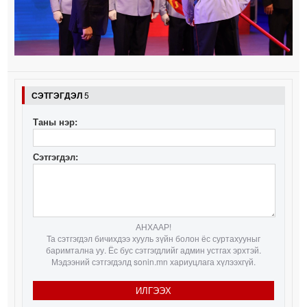
СЭТГЭГДЭЛ
5
Таны нэр:
Сэтгэгдэл:
АНХААР!
Та сэтгэгдэл бичихдээ хууль зүйн болон ёс суртахууныг
баримтална уу. Ёс бус сэтгэгдлийг админ устгах эрхтэй.
Мэдээний сэтгэгдэлд sonin.mn хариуцлага хүлээхгүй.
ИЛГЭЭХ