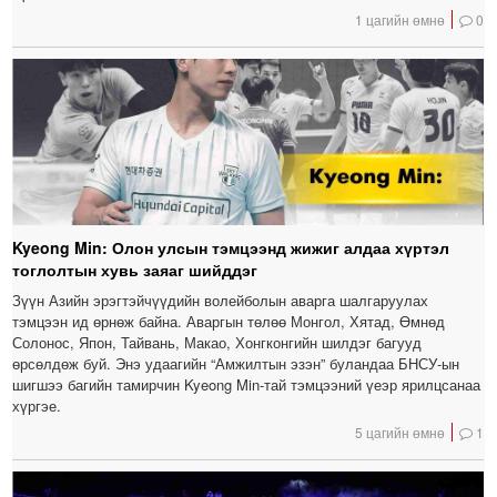
1 цагийн өмнө
0
Kyeong Min: Олон улсын тэмцээнд жижиг алдаа хүртэл
тоглолтын хувь заяаг шийддэг
Зүүн Азийн эрэгтэйчүүдийн волейболын аварга шалгаруулах
тэмцээн ид өрнөж байна. Аваргын төлөө Монгол, Хятад, Өмнөд
Солонос, Япон, Тайвань, Макао, Хонгконгийн шилдэг багууд
өрсөлдөж буй. Энэ удаагийн “Амжилтын эзэн” буландаа БНСУ-ын
шигшээ багийн тамирчин Kyeong Min-тай тэмцээний үеэр ярилцсанаа
хүргэе.
5 цагийн өмнө
1