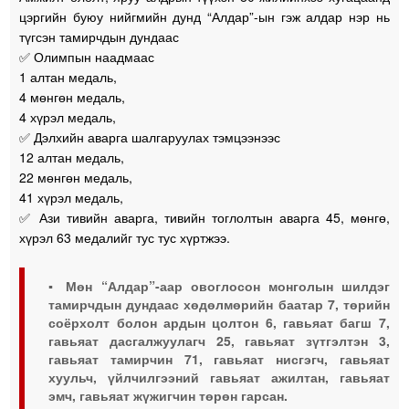
цэргийн буюу нийгмийн дунд “Алдар”-ын гэж алдар нэр нь
түгсэн тамирчдын дундаас
✅ Олимпын наадмаас
1 алтан медаль,
4 мөнгөн медаль,
4 хүрэл медаль,
✅ Дэлхийн аварга шалгаруулах тэмцээнээс
12 алтан медаль,
22 мөнгөн медаль,
41 хүрэл медаль,
✅ Ази тивийн аварга, тивийн тоглолтын аварга 45, мөнгө,
хүрэл 63 медалийг тус тус хүртжээ.
▪️ Мөн “Алдар”-аар овоглосон монголын шилдэг
тамирчдын дундаас хөдөлмөрийн баатар 7, төрийн
соёрхолт болон ардын цолтон 6, гавьяат багш 7,
гавьяат дасгалжуулагч 25, гавьяат зүтгэлтэн 3,
гавьяат тамирчин 71, гавьяат нисгэгч, гавьяат
хуульч, үйлчилгээний гавьяат ажилтан, гавьяат
эмч, гавьяат жүжигчин төрөн гарсан.