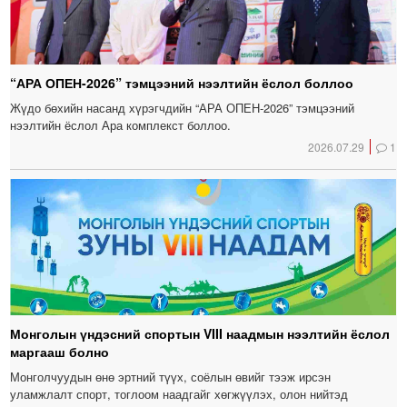
“АРА ОПЕН-2026” тэмцээний нээлтийн ёслол боллоо
Жүдо бөхийн насанд хүрэгчдийн “АРА ОПЕН-2026” тэмцээний
нээлтийн ёслол Ара комплекст боллоо.
2026.07.29
1
Монголын үндэсний спортын VIII наадмын нээлтийн ёслол
маргааш болно
Монголчуудын өнө эртний түүх, соёлын өвийг тээж ирсэн
уламжлалт спорт, тоглоом наадгайг хөгжүүлэх, олон нийтэд