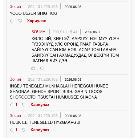
Зочин
202.131.229.108
2026.06.03
YOOO ULGER SHIG HOG
Хариулах
ЗОЧИН
203.91.115.41
2026.06.03
ХӨЛСТЭЙ, ХИРТЭЙ, ААРХУУ, НЭГ МУУ УСАН
ГҮЗЭЭНҮҮД УЛС ОРОНД ЯМАР ГАВЬЯА
БАЙГУУЛСАН ЮМ БОЛ. АСАР ТОМ ГАВЬЯА
БАЙГУУЛСАН АХМАДУУДАД ОЛДОХГҮЙ ТОМ
ШАГНАЛ БИЗ ДЭЭ.
Зочин
202.131.229.108
2026.06.03
INGEJ TENEGLEJ MUNHAGLAH HEREGGUI HUNEE
SHAGNAA. GEHDE SPORT BISH. GAR N TSOOS
SHOROOOTOI TSUSTAI HUMUUSEE SHAGNA
1
Хариулах
Зочин
202.131.229.108
2026.06.03
HUUK EE TENEGLELD HYZGAARGUI
1
Хариулах