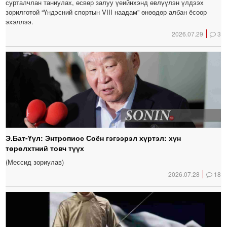
сурталчлан таниулах, өсвөр залуу үеийнхэнд өвлүүлэн үлдээх
зорилготой “Үндэсний спортын VIII наадам” өнөөдөр албан ёсоор
эхэллээ.
2026.07.29
3
Э.Бат-Үүл: Энтропиос Соён гэгээрэл хүртэл: хүн
төрөлхтний товч түүх
(Мессид зориулав)
2026.07.28
18