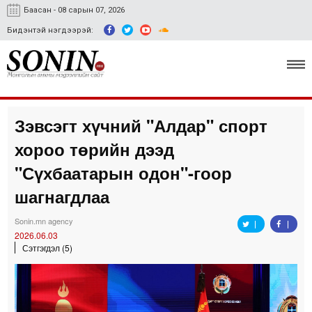
Баасан - 08 сарын 07, 2026
Бидэнтэй нэгдээрэй:
Зэвсэгт хүчний "Алдар" спорт
Улс төр, эдийн засаг
хороо төрийн дээд
Гэмт хэрэг
"Сүхбаатарын одон"-гоор
Нийгэм, соёл
шагнагдлаа
Спорт
Sonin.mn agency
2026.06.03
Easy news
Сэтгэгдэл (5)