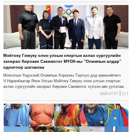
Мэйтокү Гижүкү олон улсын спортын ахлах сургуулийн
захирал Хироаки Сакимотог МҮОХ-ны “Олимпын алдар”
одонгоор шагналаа
Монголын Үндэсний Олимпын Хорооны Тэргүүн дэд ерөнхийлөгч
Ч.Наранбаатар Япон Улсын Мэйтокү Гижүкү олон улсын спортын
ахлах сургуулийн захирал Хироаки Сакимотог хүлээн авч уулзлаа.
2026.07.27
1