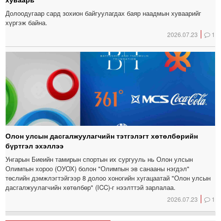
Долоодугаар сард зохион байгуулагдах баяр наадмын хуваарийг
хүргэж байна.
2026.07.23
1
Олон улсын дасгалжуулагчийн тэтгэлэгт хөтөлбөрийн
бүртгэл эхэллээ
Унгарын Биеийн тамирын спортын их сургууль нь Олон улсын
Олимпын хороо (ОУОХ) болон "Олимпын эв санааны нэгдэл"
төслийн дэмжлэгтэйгээр 8 долоо хоногийн хугацаатай "Олон улсын
дасгалжуулагчийн хөтөлбөр" (ICC)-г нээлттэй зарлалаа.
2026.07.23
1