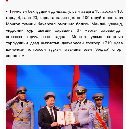
▪️ Түүнчлэн бөхчүүдийн дундаас улсын аварга 13, арслан 18,
гарьд 4, заан 23, харцага начин цолтон 100 гаруй төрөн гарч
Монгол түмний бахархал омогшил болсон Манлай уяачид,
үндэсний сур, шагайн харвааны 37 мэргэн харваачдыг
эгнээсээ төрүүлснээс гадна, Монгол улсын спортын
төрлүүдийн дээд амжилтыг давхардсан тоогоор 1719 удаа
шинэчлэн тогтоосон түүхэн гавьяаны эзэн “Алдар” спорт
хороо юм.