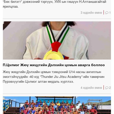
“Бөх билэгт” дэвжээний тэргүүн, УИХ-ын гишүүн Н.Алтаншагайтай
ярилцлаа.
3 өдрийн өмнө
1
П.Цэлмэг Жюү жицүгийн Дэлхийн цомын аварга боллоо
Жюү жицүгийн Дэлхийн цомын тэмцээний U14 насны ангиллын
эмэгтэйчүүдийн -40 кгд “Thunder Jiu Jitsu Academy”-ийн тамирчин
Пүрэвхүүгийн Цэлмэг алтан медаль хүртлээ.
4 өдрийн өмнө
2