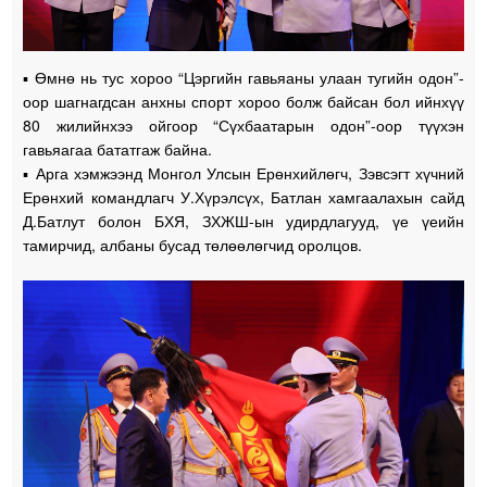
▪️ Өмнө нь тус хороо “Цэргийн гавьяаны улаан тугийн одон”-
оор шагнагдсан анхны спорт хороо болж байсан бол ийнхүү
80 жилийнхээ ойгоор “Сүхбаатарын одон”-оор түүхэн
гавьяагаа бататгаж байна.
▪️ Арга хэмжээнд Монгол Улсын Ерөнхийлөгч, Зэвсэгт хүчний
Ерөнхий командлагч У.Хүрэлсүх, Батлан хамгаалахын сайд
Д.Батлут болон БХЯ, ЗХЖШ-ын удирдлагууд, үе үеийн
тамирчид, албаны бусад төлөөлөгчид оролцов.