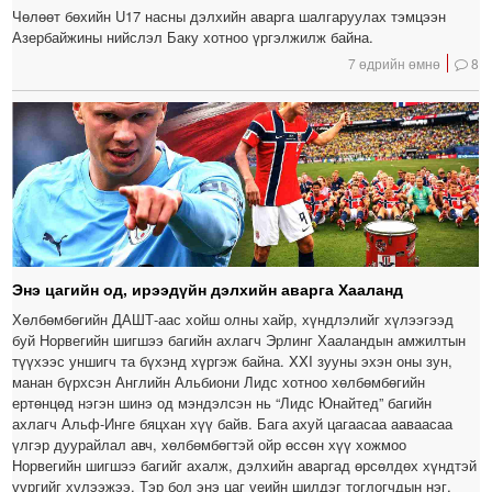
Чөлөөт бөхийн U17 насны дэлхийн аварга шалгаруулах тэмцээн
Азербайжины нийслэл Баку хотноо үргэлжилж байна.
7 өдрийн өмнө
8
Энэ цагийн од, ирээдүйн дэлхийн аварга Хааланд
Хөлбөмбөгийн ДАШТ-аас хойш олны хайр, хүндлэлийг хүлээгээд
буй Норвегийн шигшээ багийн ахлагч Эрлинг Хааландын амжилтын
түүхээс уншигч та бүхэнд хүргэж байна. XXI зууны эхэн оны зун,
манан бүрхсэн Английн Альбиони Лидс хотноо хөлбөмбөгийн
ертөнцөд нэгэн шинэ од мэндэлсэн нь “Лидс Юнайтед” багийн
ахлагч Альф-Инге бяцхан хүү байв. Бага ахуй цагаасаа ааваасаа
үлгэр дуурайлал авч, хөлбөмбөгтэй ойр өссөн хүү хожмоо
Норвегийн шигшээ багийг ахалж, дэлхийн аваргад өрсөлдөх хүндтэй
үүргийг хүлээжээ. Тэр бол энэ цаг үеийн шилдэг тоглогчдын нэг,