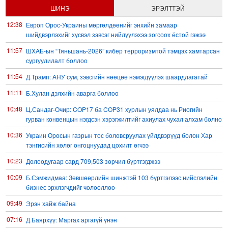
ШИНЭ
ЭРЭЛТТЭЙ
12:38
Европ Орос-Украины мөргөлдөөнийг энхийн замаар
шийдвэрлэхийг хүсвэл зэвсэг нийлүүлэхээ зогсоох ёстой гэжээ
11:57
ШХАБ-ын “Тяньшань-2026” кибер терроризмтой тэмцэх хамтарсан
сургуулилалт боллоо
11:54
Д.Трамп: АНУ сум, зэвсгийн нөөцөө нэмэгдүүлэх шаардлагатай
11:11
Б.Хулан дэлхийн аварга боллоо
10:48
Ц.Сандаг-Очир: COP17 ба COP31 хурлын уялдаа нь Риогийн
гурван конвенцын нэгдсэн хэрэгжилтийг ахиулах чухал алхам болно
10:36
Украин Оросын газрын тос боловсруулах үйлдвэрүүд болон Хар
тэнгисийн хөлөг онгоцнуудад цохилт өгчээ
10:23
Долоодугаар сард 709,503 зөрчил бүртгэгджээ
10:09
Б.Сэмжидмаа: Зөвшөөрлийн шинжтэй 103 бүртгэлээс нийслэлийн
бизнес эрхлэгчдийг чөлөөллөө
09:49
Эрэн хайж байна
07:16
Д.Баярхүү: Маргах аргагүй үнэн