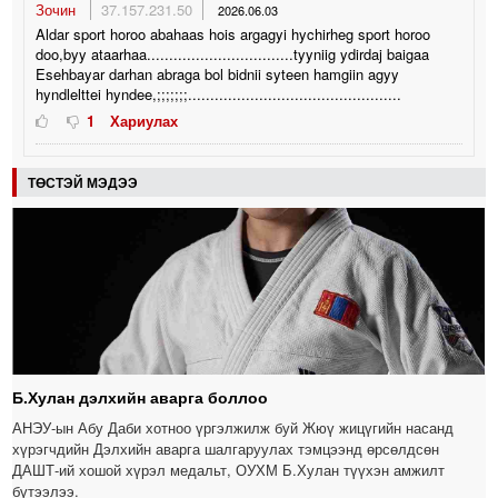
Зочин
37.157.231.50
2026.06.03
Aldar sport horoo abahaas hois argagyi hychirheg sport horoo
doo,byy ataarhaa.................................tyyniig ydirdaj baigaa
Esehbayar darhan abraga bol bidnii syteen hamgiin agyy
hyndlelttei hyndee,;;;;;;;................................................
1
Хариулах
ТӨСТЭЙ МЭДЭЭ
Б.Хулан дэлхийн аварга боллоо
АНЭУ-ын Абу Даби хотноо үргэлжилж буй Жюү жицүгийн насанд
хүрэгчдийн Дэлхийн аварга шалгаруулах тэмцээнд өрсөлдсөн
ДАШТ-ий хошой хүрэл медальт, ОУХМ Б.Хулан түүхэн амжилт
бүтээлээ.