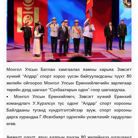
Монгол Улсын Батлан хамгаалах яамны харьяа Зэвсэгт
хүчний “Алдар” спорт хороо үүсэн байгуулагдсаны түүхт 80
жилийн ойгоороо Монгол Улсын Ерөнхийлөгчийн зарлигаар
төрийн дээд шагнал “Сүхбаатарын одон”-гоор шагнагдлаа.
▪️ Монгол Улсын Ерөнхийлөгч, Зэвсэгт хүчний Ерөнхий
командлагч У.Хүрэлсүх тус одонг “Алдар” спорт хорооны
Байлдааны туганд хүндэтгэлтэйгээр зүүж, спорт хорооны
дарга хурандаа Г.Өсөхбаярт одонгийн үнэмлэхийг гардуулан
өгөв.
Амжилт ололт, яруу алдрын түүхэн 80 жилийнхээ хугацаанд