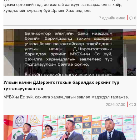
цахим ертөнцийн од, хөгжилтэй хэгжүүн зангаараа олны хайр,
хүндлэлийг хүртээд буй Эрлинг Хааланд юм.
7 өдрийн өмнө
6
Улсын начин Д.Цэрэнтогтохын барилдах эрхийг түр
түтгэлзүүлсэн гэв
МҮБХ-ы Ёс зүй, сахилга хариуцлагын зөвлөл мэдэгдэл гаргажээ.
2026.07.30
3