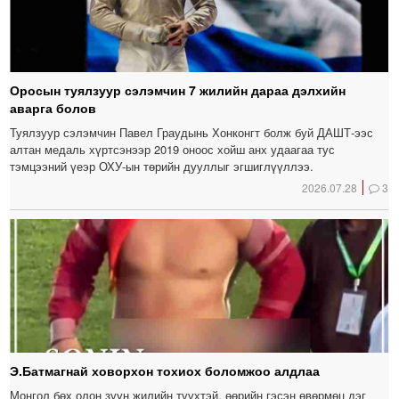
Оросын туялзуур сэлэмчин 7 жилийн дараа дэлхийн
аварга болов
Туялзуур сэлэмчин Павел Граудынь Хонконгт болж буй ДАШТ-ээс
алтан медаль хүртсэнээр 2019 оноос хойш анх удаагаа тус
тэмцээний үеэр ОХУ-ын төрийн дууллыг эгшиглүүллээ.
2026.07.28
3
Э.Батмагнай ховорхон тохиох боломжоо алдлаа
Монгол бөх олон зуун жилийн түүхтэй, өөрийн гэсэн өвөрмөц дэг