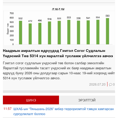
Наадмын амралтын өдрүүдэд Гэмтэл Согог Судлалын
Үндэсний Төв 5314 хүн яаралтай тусламж үйлчилгээ авчээ
Гэмтэл согог судлалын үндэсний төв болон салбар эмнэлгийн
Яаралтай тусламжийн тасагт үндэсний их баяр наадмын амралтын
өдрүүд буюу 2026 оны долдугаар сарын 10-наас 19-ний хооронд нийт
5314 хүн тусламж үйлчилгээ авчээ.
2026.07.20
0
ШИНЭ
ЭРЭЛТТЭЙ
11:57
ШХАБ-ын “Тяньшань-2026” кибер терроризмтой тэмцэх хамтарсан
сургуулилалт боллоо