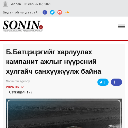
Баасан - 08 сарын 07, 2026
Бидэнтэй нэгдээрэй:
Б.Батцэцэгийг харлуулах
Улс төр, эдийн засаг
кампанит ажлыг нүүрсний
Гэмт хэрэг
хулгайч санхүүжүүлж байна
Нийгэм, соёл
Sonin.mn agency
2026.06.02
Спорт
Сэтгэгдэл (17)
Easy news