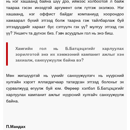
нь нэг хашаанд байна шүү дээ, иймээс холбоотой л байж
таараа гэсэн инээдтэй аргумент олж гүтгэж эхэлжээ. Нэг
хашаанд, нэг оффист байдаг компаниуд хоорондоо
хамаарал бүхий этгээд болж таарна гэж тайлбарлаж буй
этгээдүүдийг хараат бус сэтгүүлч гэх үү? мулгуу этгээд гэх
үү? Уншигч та дүгнэх биз. Гэвч асуудлын гол нь энэ биш.
Хамгийн гол нь Б.Батцэцэгийг харлуулах
зорилготой энэ их хэмжээний кампанит ажлыг хэн
захиалж, санхүүжүүлж байна вэ?
Мөн жигшүүртэй нь үүнийг санхүүжүүлэгч нь нүүрсний
хулгайн хэрэгт яллагдагчаар татагдсан этгээд болохыг эх
сурвалжууд өгүүлж буй юм. Өөрөөр хэлбэл Б.Батцэцэгийг
харлуулах кампанит ажлыг нүүрсний хулгайч санхүүжүүлж
байна.
П.Мандах