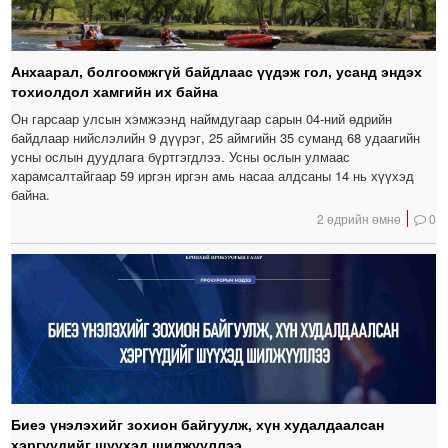
Анхаарал, болгоомжгүй байдлаас үүдэж гол, усанд эндэх
тохиолдол хамгийн их байна
Он гарсаар улсын хэмжээнд наймдугаар сарын 04-ний өдрийн
байдлаар нийслэлийн 9 дүүрэг, 25 аймгийн 35 суманд 68 удаагийн
усны ослын дуудлага бүртгэгдлээ. Усны ослын улмаас
харамсалтайгаар 59 иргэн иргэн амь насаа алдсаны 14 нь хүүхэд
байна.
2 өдрийн өмнө
0
Биеэ үнэлэхийг зохион байгуулж, хүн худалдаалсан
хэргүүдийг шүүхэд шилжүүллээ