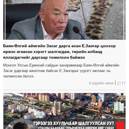
Баян-Өлгий аймгийн Засаг дарга асан Е.Зангар цоохор
ирвэс агнасан хэрэгт шалгагдаж, төрийн албанд
яллагдагчийг даргаар томилсон байжээ
Монгол Улсын Ерөнхий сайдын захирамжаар Баян-Өлгий аймгийн
Засаг даргаар ажиллаж байсан Е.Зангарыг үүрэгт ажлаас нь
чөлөөлсөн билээ.
6 өдрийн өмнө
17