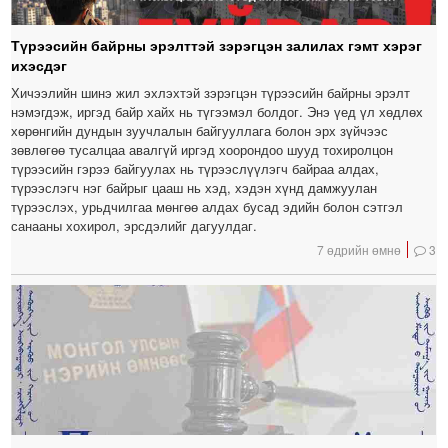
Түрээсийн байрны эрэлттэй зэрэгцэн залилах гэмт хэрэг
ихэсдэг
Хичээлийн шинэ жил эхлэхтэй зэрэгцэн түрээсийн байрны эрэлт
нэмэгдэж, иргэд байр хайх нь түгээмэл болдог. Энэ үед үл хөдлөх
хөрөнгийн дундын зуучлалын байгууллага болон эрх зүйчээс
зөвлөгөө тусалцаа авалгүй иргэд хоорондоо шууд тохиролцон
түрээсийн гэрээ байгуулах нь түрээслүүлэгч байраа алдах,
түрээслэгч нэг байрыг цааш нь хэд, хэдэн хүнд дамжуулан
түрээслэх, урьдчилгаа мөнгөө алдах бусад эдийн болон сэтгэл
санааны хохирол, эрсдэлийг дагуулдаг.
7 өдрийн өмнө
3