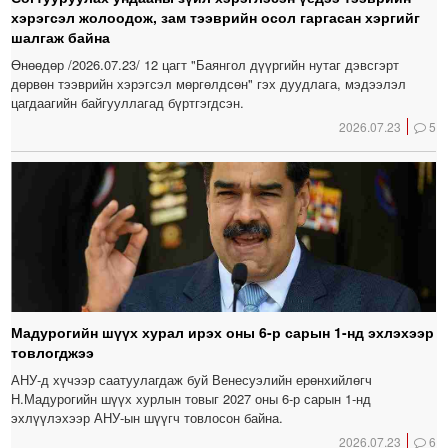
хэрэгсэл жолоодож, зам тээврийн осол гаргасан хэргийг
шалгаж байна
Өнөөдөр /2026.07.23/ 12 цагт "Баянгол дүүргийн нутаг дэвсгэрт
дөрвөн тээврийн хэрэгсэл мөргөлдсөн" гэх дуудлага, мэдээлэл
цагдаагийн байгууллагад бүртгэгдсэн.
2026.07.23
5
Мадурогийн шүүх хурал ирэх оны 6-р сарын 1-нд эхлэхээр
товлогджээ
АНУ-д хүчээр саатуулагдаж буй Венесуэлийн ерөнхийлөгч
Н.Мадурогийн шүүх хурлын товыг 2027 оны 6-р сарын 1-нд
эхлүүлэхээр АНУ-ын шүүгч товлосон байна.
2026.07.23
6