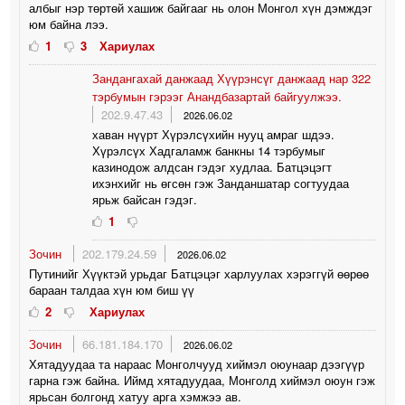
албыг нэр төртөй хашиж байгааг нь олон Монгол хүн дэмждэг
юм байна лээ.
1
3
Хариулах
Зандангахай данжаад Хүүрэнсүг данжаад нар 322
тэрбумын гэрээг Анандбазартай байгуулжээ.
202.9.47.43
2026.06.02
хаван нүүрт Хүрэлсүхийн нууц амраг шдээ.
Хүрэлсүх Хадгаламж банкны 14 тэрбумыг
казинодож алдсан гэдэг худлаа. Батцэцэгт
ихэнхийг нь өгсөн гэж Занданшатар согтуудаа
ярьж байсан гэдэг.
1
Зочин
202.179.24.59
2026.06.02
Путинийг Хүүктэй урьдаг Батцэцэг харлуулах хэрэггүй өөрөө
бараан талдаа хүн юм биш үү
2
Хариулах
Зочин
66.181.184.170
2026.06.02
Хятадуудаа та нараас Монголчууд хиймэл оюунаар дээгүүр
гарна гэж байна. Иймд хятадуудаа, Монголд хиймэл оюун гэж
ярьсан болгонд хатуу арга хэмжээ ав.