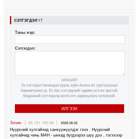
СЭТГЭГДЭЛ
17
Таны нэр:
Сэтгэгдэл:
АНХААР!
Та сэтгэгдэл бичихдээ хууль зүйн болон ёс суртахууныг
баримтална уу. Ёс бус сэтгэгдлийг админ устгах эрхтэй.
Мэдээний сэтгэгдэлд sonin.mn хариуцлага хүлээхгүй.
ИЛГЭЭХ
Зочин
66.181.160.66
2026.06.02
Нүүрсний хулгайчид санхүүжүүлдэг гэнэ . Нүүрсний
хулгайчид чинь МАН - ынхад бүгдээрээ шүү дээ , тэгэхээр