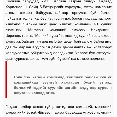
Сүүлийн саруудад УИХ, Засгийн Газрын гишүүн, Гадаад
Харилцааны Сайд Б.Батцэцэгийг харлуулж, гүтгэх кампанит
ажлыг зохион байгуулалттайгаар өрнүүлж буй билээ.
Гүйцэтгэгчид нь, хэлбэр нь л солигдох боловч гадаад паспорт
хэвлэдэг “Төрийн үнэт цаас хэвлэл” компаний 49 хувийг
эзэмшигч “Мигасон” компаний өмчлөгч Найдангийн
Цэрэндолгор нь “Мөнхийн үсэг” компанид хуулийн зөвлөхөөр
ажиллаж байсан тул ард нь Б.Батцэцэг байгаа юм байна шүү
дээ гэх марзан агуулгыг л дахин дахин давтах аж. Уг төлбөрт
харлуулалтыг гүйцэтгэгчид өөрсдийгөө “хараат бус сэтгүүлч,
эрэн сурвалжлах сэтгүүл зүйн бүтээл” гэх мэтээр нэрлэнэ.
Гэвч хэн нэгний компанид ажиллаж байсан хүн уг
компанийхаа эзэнтэй хамаарал бүхий этгээд
болохгүй гэдгийг хуулийн ангийн нэгдүгээр курсын
оюутан ч хэлээд өгнө.
Гэхдээ төлбөр авсан гүйцэтгэгчид энэ хамаагүй, мөнгөний
ажлаа хийх ёстой.Иймээс ч аргаа барахдаа уг хоёр компани