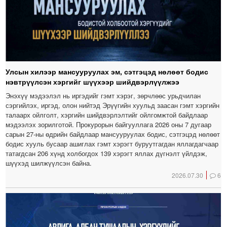
Улсын хилээр мансууруулах эм, сэтгэцэд нөлөөт бодис
нэвтрүүлсэн хэргийг шүүхээр шийдвэрлүүлжээ
Энэхүү мэдээлэл нь иргэдийг гэмт хэрэг, зөрчлөөс урьдчилан
сэргийлэх, иргэд, олон нийтэд Эрүүгийн хуульд заасан гэмт хэргийн
талаарх ойлголт, хэргийн шийдвэрлэлтийг ойлгомжтой байдлаар
мэдээлэх зорилготой. Прокурорын байгууллага 2026 оны 7 дугаар
сарын 27-ны өдрийн байдлаар мансууруулах бодис, сэтгэцэд нөлөөт
бодис хууль бусаар ашиглах гэмт хэрэгт буруутгагдан яллагдагчаар
татагдсан 206 хүнд холбогдох 139 хэрэгт яллах дүгнэлт үйлдэж,
шүүхэд шилжүүлсэн байна.
2026.07.30
6