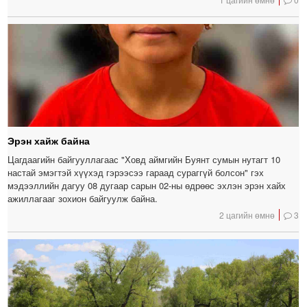
Эрэн хайж байна
Цагдаагийн байгууллагаас "Ховд аймгийн Буянт сумын нутагт 10
настай эмэгтэй хүүхэд гэрээсээ гараад сураггүй болсон" гэх
мэдээллийн дагуу 08 дугаар сарын 02-ны өдрөөс эхлэн эрэн хайх
ажиллагааг зохион байгуулж байна.
2 цагийн өмнө
3