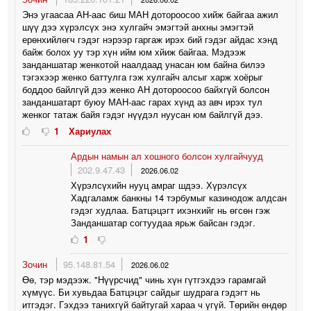
Энэ угаасаа АН-аас биш МАН дотороосоо хийж байгаа ажил
шүү дээ хүрэлсүх энэ хулгайч эмэгтэй анхны эмэгтэй
ерөнхийлөгч гэдэг нэрээр гаргаж ирэх бий гэдэг айдас хэнд
байж болох уу тэр хүн ийм юм хйиж байгаа. Мэдээж
занданшатар женкотой наалдаад унасан юм байна билээ
тэгэхээр женко баттулга гэж хулгайч алсыг харж хоёрыг
боддоо байлгүй дээ женко АН дотороосоо байхгүй болсон
занданшатарт буюу МАН-аас гарах хүнд аз авч ирэх тул
женког татаж байя гэдэг нүүдэл нуусан юм байлгүй дээ.
1
Хариулах
Ардын намын ал хошного болсон хулгайчууд
202.9.47.43
2026.06.02
Хүрэлсүхийн нууц амраг шдээ. Хүрэлсүх
Хадгаламж банкны 14 тэрбумыг казинодож алдсан
гэдэг худлаа. Батцэцэгт ихэнхийг нь өгсөн гэж
Занданшатар согтуудаа ярьж байсан гэдэг.
1
Зочин
95.148.81.54
2026.06.02
Өө, тэр мэдээж. "Нүүрсчид" чинь хүн гүтгэхдээ гарамгай
хүмүүс. Би хувьдаа Батцэцэг сайдыг шудрага гэдэгт нь
итгэдэг. Гэхдээ танихгүй байтугай хараа ч үгүй. Төрийн өндөр