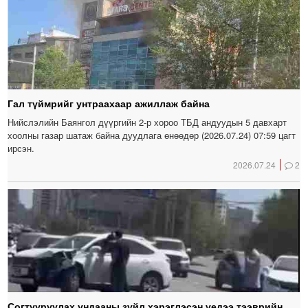
Гал түймрийг унтраахаар ажиллаж байна
Нийслэлийн Баянгол дүүргийн 2-р хороо ТБД андуудын 5 давхарт
хоолны газар шатаж байна дуудлага өнөөдөр (2026.07.24) 07:59 цагт
ирсэн.
2026.07.24
2
Согтууруулах ундааны зүйл хэрэглэсэн үедээ тээврийн