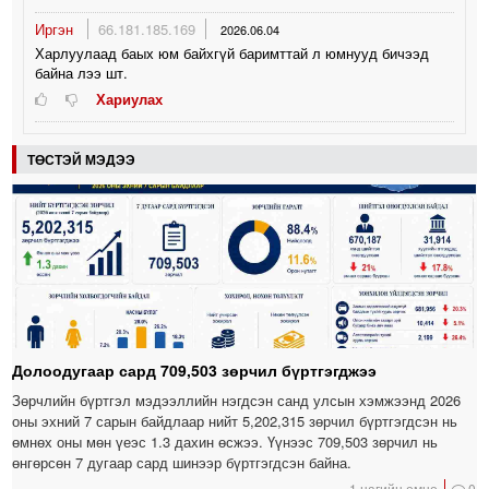
Иргэн
66.181.185.169
2026.06.04
Харлуулаад баых юм байхгүй баримттай л юмнууд бичээд
байна лээ шт.
Хариулах
ТӨСТЭЙ МЭДЭЭ
Долоодугаар сард 709,503 зөрчил бүртгэгджээ
Зөрчлийн бүртгэл мэдээллийн нэгдсэн санд улсын хэмжээнд 2026
оны эхний 7 сарын байдлаар нийт 5,202,315 зөрчил бүртгэгдсэн нь
өмнөх оны мөн үеэс 1.3 дахин өсжээ. Үүнээс 709,503 зөрчил нь
өнгөрсөн 7 дугаар сард шинээр бүртгэгдсэн байна.
1 цагийн өмнө
0