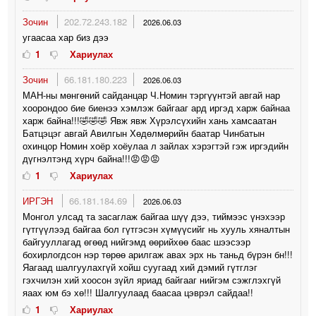
Зочин
202.72.243.182
2026.06.03
угаасаа хар биз дээ
1
Хариулах
Зочин
66.181.180.223
2026.06.03
МАН-ны мөнгөний сайданцар Ч.Номин тэргүүнтэй авгай нар
хоорондоо бие биенээ хэмлэж байгааг ард иргэд харж байнаа
харж байна!!!🤣🤣🤣 Явж явж Хүрэлсүхийн хань хамсаатан
Батцэцэг авгай Авилгын Хөдөлмөрийн баатар Чинбатын
охинцор Номин хоёр хоёулаа л зайлах хэрэгтэй гэж иргэдийн
дүгнэлтэнд хүрч байна!!!😡😡😡
1
Хариулах
ИРГЭН
66.181.184.69
2026.06.03
Монгол улсад та засаглаж байгаа шүү дээ, тиймээс үнэхээр
гүтгүүлээд байгаа бол гүтгэсэн хүмүүсийг нь хууль хяналтын
байгууллагад өгөөд нийгэмд өөрийхөө баас шээсээр
бохирлогдсон нэр төрөө арилгаж авах эрх нь таньд бүрэн бн!!!
Яагаад шалгуулахгүй хойш суугаад хий дэмий гүтглэг
гэхчилэн хий хоосон зүйл яриад байгааг нийгэм сэжглэхгүй
яаах юм бэ хө!!! Шалгуулаад баасаа цэврэл сайдаа!!
1
Хариулах