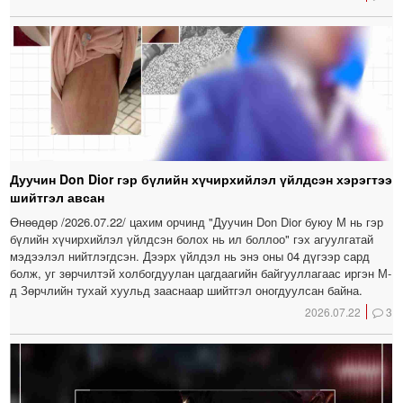
Дуучин Don Dior гэр бүлийн хүчирхийлэл үйлдсэн хэрэгтээ
шийтгэл авсан
Өнөөдөр /2026.07.22/ цахим орчинд "Дуучин Don Dior буюу М нь гэр
бүлийн хүчирхийлэл үйлдсэн болох нь ил боллоо" гэх агуулгатай
мэдээлэл нийтлэгдсэн. Дээрх үйлдэл нь энэ оны 04 дүгээр сард
болж, уг зөрчилтэй холбогдуулан цагдаагийн байгууллагаас иргэн М-
д Зөрчлийн тухай хуульд зааснаар шийтгэл оногдуулсан байна.
2026.07.22
3