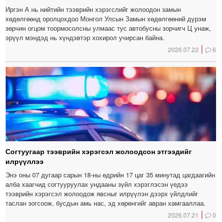
Иргэн А нь нийтийн тээврийн хэрэгслийг жолоодон замын
хөдөлгөөнд оролцохдоо Монгол Улсын Замын хөдөлгөөний дүрэм
зөрчин огцом тоормосолсны улмаас тус автобусны зорчигч Ц унаж,
эрүүл мэндэд нь хүндэвтэр хохирол учирсан байна.
2026.07.22
6
Согтуугаар тээврийн хэрэгсэл жолоодсон этгээдийг
илрүүллээ
Энэ оны 07 дугаар сарын 18-ны өдрийн 17 цаг 35 минутад цагдаагийн
алба хаагчид согтууруулах ундааны зүйл хэрэглэсэн үедээ
тээврийн хэрэгсэл жолоодож явсныг илрүүлэн дээрх үйлдлийг
таслан зогсоож, бусдын амь нас, эд хөрөнгийг авран хамгааллаа.
2026.07.21
0