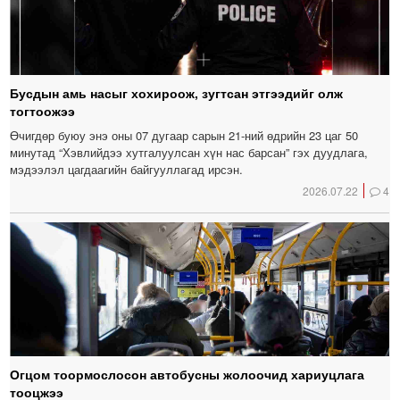
Бусдын амь насыг хохироож, зугтсан этгээдийг олж
тогтоожээ
Өчигдөр буюу энэ оны 07 дугаар сарын 21-ний өдрийн 23 цаг 50
минутад “Хэвлийдээ хутгалуулсан хүн нас барсан” гэх дуудлага,
мэдээлэл цагдаагийн байгууллагад ирсэн.
2026.07.22
4
Огцом тоормослосон автобусны жолоочид хариуцлага
тооцжээ