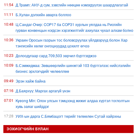
11:54
Д.Трамп: АНУ-д сум, зэвсгийн нөөцөө нэмэгдүүлэх шаардлагатай
11:11
Б.Хулан дэлхийн аварга боллоо
10:48
Ц.Сандаг-Очир: COP17 ба COP31 хурлын уялдаа нь Риогийн
гурван конвенцын нэгдсэн хэрэгжилтийг ахиулах чухал алхам болно
10:36
Украин Оросын газрын тос боловсруулах үйлдвэрүүд болон Хар
тэнгисийн хөлөг онгоцнуудад цохилт өгчээ
10:23
Долоодугаар сард 709,503 зөрчил бүртгэгджээ
10:09
Б.Сэмжидмаа: Зөвшөөрлийн шинжтэй 103 бүртгэлээс нийслэлийн
бизнес эрхлэгчдийг чөлөөллөө
09:49
Эрэн хайж байна
07:16
Д.Баярхүү: Маргах аргагүй үнэн
07:01
Kyeong Min: Олон улсын тэмцээнд жижиг алдаа хүртэл тоглолтын
хувь заяаг шийддэг
17:28
УИХ-ын дарга С.Бямбацогт төрийг төлөөлөн Сутай хайрхны
тэнгэрийг тахих төрийн тахилгад оролцлоо
ЗОХИОГЧИЙН БУЛАН
15:45
“Хотын дарга сонсож байна” 150150 тусгай дугаарыг наймдугаар