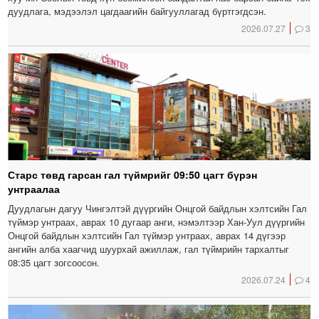
дуудлага, мэдээлэл цагдаагийн байгууллагад бүртгэгдсэн.
2026.07.27
3
Старс төвд гарсан гал түймрийг 09:50 цагт бүрэн
унтраалаа
Дуудлагын дагуу Чингэлтэй дүүргийн Онцгой байдлын хэлтсийн Гал
түймэр унтраах, аврах 10 дугаар анги, нэмэлтээр Хан-Уул дүүргийн
Онцгой байдлын хэлтсийн Гал түймэр унтраах, аврах 14 дүгээр
ангийн алба хаагчид шуурхай ажиллаж, гал түймрийн тархалтыг
08:35 цагт зогсоосон.
2026.07.24
4