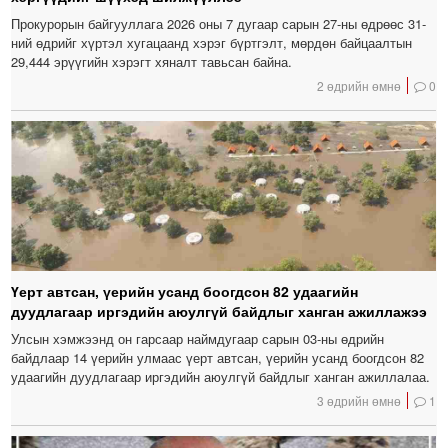
Прокурорын байгууллага 2026 оны 7 дугаар сарын 27-ны өдрөөс 31-
ний өдрийг хүртэл хугацаанд хэрэг бүртгэлт, мөрдөн байцаалтын
29,444 эрүүгийн хэрэгт хяналт тавьсан байна.
2 өдрийн өмнө
0
Үерт автсан, үерийн усанд боогдсон 82 удаагийн
дуудлагаар иргэдийн аюулгүй байдлыг ханган ажиллажээ
Улсын хэмжээнд он гарсаар наймдугаар сарын 03-ны өдрийн
байдлаар 14 үерийн улмаас үерт автсан, үерийн усанд боогдсон 82
удаагийн дуудлагаар иргэдийн аюулгүй байдлыг ханган ажиллалаа.
3 өдрийн өмнө
1