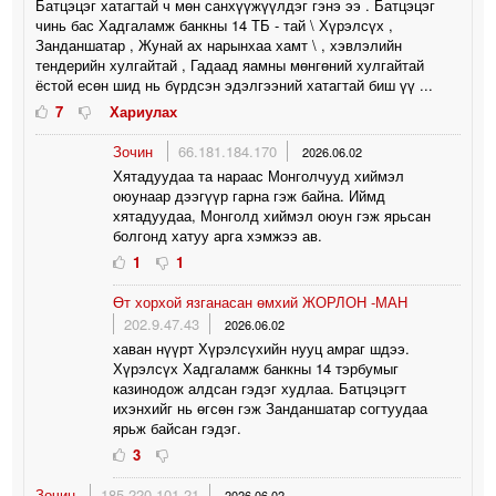
Батцэцэг хатагтай ч мөн санхүүжүүлдэг гэнэ ээ . Батцэцэг
чинь бас Хадгаламж банкны 14 ТБ - тай \ Хүрэлсүх ,
Занданшатар , Жунай ах нарынхаа хамт \ , хэвлэлийн
тендерийн хулгайтай , Гадаад яамны мөнгөний хулгайтай
ёстой есөн шид нь бүрдсэн эдэлгээний хатагтай биш үү ...
7
Хариулах
Зочин
66.181.184.170
2026.06.02
Хятадуудаа та нараас Монголчууд хиймэл
оюунаар дээгүүр гарна гэж байна. Иймд
хятадуудаа, Монголд хиймэл оюун гэж ярьсан
болгонд хатуу арга хэмжээ ав.
1
1
Өт хорхой язганасан өмхий ЖОРЛОН -МАН
202.9.47.43
2026.06.02
хаван нүүрт Хүрэлсүхийн нууц амраг шдээ.
Хүрэлсүх Хадгаламж банкны 14 тэрбумыг
казинодож алдсан гэдэг худлаа. Батцэцэгт
ихэнхийг нь өгсөн гэж Занданшатар согтуудаа
ярьж байсан гэдэг.
3
Зочин
185.220.101.21
2026.06.02