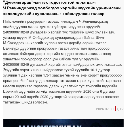
"Дүнжингарав"-ын гэх тодотголтой яллагдагч
Ч.Ренчиндоржид холбогдох хэргийн шүүхийн урьдчилсан
хэлэлцүүлгийн хуралдааныг хойшлуулсан талаар
Нийслэлийн прокурорын газраас яллагдагч Ч.Ренчиндоржид
холбогдуулан яллах дүгнэлт үйлдэж ирүүлсэн эрүүгийн
2403000610249 дугаартай хэргийг тус тойргийн шүүх хүлээн авч,
улмаар шүүгч М.Очбадрахад хуваарилагдсан байна. Шүүгч
М.Очбадрах нь хэргийг хүлээн авсан даруйд өөрийн зүгээс
Баянзүрх дүүргийн прокурорын газарт хяналтын прокуророор
ажиллаж байхдаа дээрх хэргийн мөрдөн шалгах ажиллагаанд
хяналтын прокуророор оролцож байсан тул уг эрүүгийн
2403000610249 дугаартай хэргийг хянан шийдвэрлэх ажиллагаанаас
Эрүүгийн хэрэг хянан шийдвэрлэх тухай хуулийн 10.1 дүгээр
зүйлийн 1 дэх хэсгийн 1.3-т заасан “өмнө нь энэ хэрэгт прокуророор
оролцсон бол” гэх үндэслэлээр татгалзан гарах хүсэлтийг гаргасан
боловч шүүгчээс гаргасан дээрх хүсэлтийг тус тойргийн шүүхийн
Ерөнхий шүүгчийн эзгүйд томилсон шүүгчийн 2026 оны 6 дугаар
сарын 29-ний өдрийн 2930 дугаартай захирамжаар хүлээн авахаас
татгалзаж шийдвэрлэсэн.
2026.07.30
2