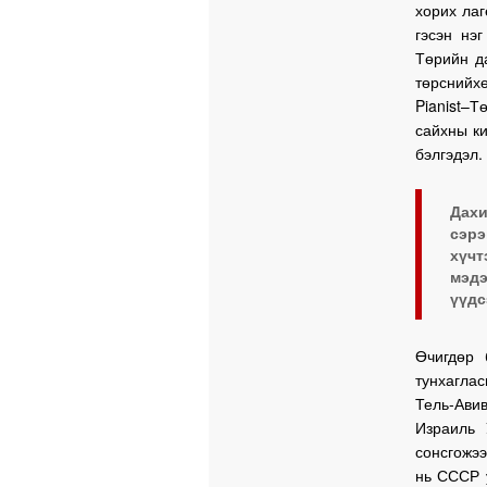
хорих лаг
гэсэн нэ
Төрийн д
төрснийх
Pianist–
сайхны ки
бэлгэдэл.
Дах
сэрэ
хүч
мэдэ
үүдс
Өчигдөр 
тунхаглас
Тель-Ави
Израиль 
сонсгожээ
нь СССР 