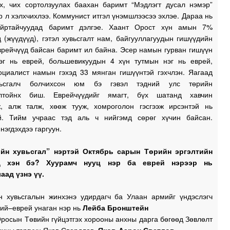
эх, чих сортолзуулах баахан баримт “Мэдлэгт дусал нэмэр”
эр л хэлхчихлээ. Коммунист итгэл үнэмшлээсээ эхлэе. Дараа нь
айртайчуудад баримт дэлгэе. Хаант Орост хүн амын 7%
 (жүүдүүд), гэтэл хувьсгалт нам, байгууллагуудын гишүүдийн
врейчүүд байсан баримт ил байна. Эсер намын гурван гишүүн
эг нь еврей, большевикуудын 4 хүн тутмын нэг нь еврей,
оциалист намын гэхэд 33 мянган гишүүнтэй гэхчлэн. Яагаад
ьсгалч болчихсон юм бэ гэвэл тэдний улс төрийн
олтойнх биш. Еврейчүүдийг ямагт, бүх шатанд хавчин
ж, алж талж, хөөж тууж, хомроголон гэсгээж ирсэнтэй нь
й. Тийм учраас тэд аль ч нийгэмд сөрөг хүчин байсан.
нэгдэхдээ гаргуун.
ийн хувьсгал” нэртэй Октябрь сарын Төрийн эргэлтийн
д хэн бэ? Хуурамч нууц нэр ба еврей нэрээр нь
аад үзнэ үү.
н хувьсгалын жинхэнэ удирдагч ба Улаан армийг үндэслэгч
ий–еврей унаган нэр нь
Лейба
Бронштейн
росын Төвийн гүйцэтгэх хорооны анхны дарга бөгөөд Зөвлөлт
нхны тэргүүн Яков Свердлов–
Яков-Аарон Светлов