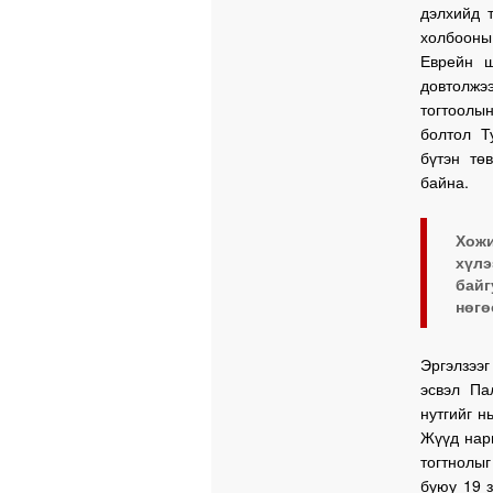
дэлхийд 
холбооны
Еврейн ш
довтолжэ
тогтоолы
болтол Т
бүтэн тө
байна.
Хожи
хүлэ
байг
нөгө
Эргэлзээг
эсвэл Па
нутгийг н
Жүүд нары
тогтнолыг
буюу 19 з