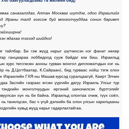
змаа санагалздаг, Алтан Москваг шүтдэг, одоо Израилийг
1
ад Ираны талд зогсож буй монголчууддаа сонин баримт
үү?
1
гайхширна!
зэн ядахаа тэгээд шийднэ!
1
эг тайлбар. Би гэж жүүд нарыг шүтчихсэн нэг фанат нөхөр
тар ганцаараа лоббидоод сууж байдаг юм биш. Израильд
ын курс төгсгөсөн анхны гурван монгол дипломатчдын нэг нь
1
ёр нь Д.Цогтбаатар, К.Сайраан), бид гурваас хойш тэгж олон
үн Израилийн ГХЯ-ны Машав курсэд суралцаагүй, Каирт Элчин
даа Засгийн газраас өгсөн үүргийн дагуу Израиль Улсыг түр
 тэндхийн монголчуудын иргэний шинэчилсэн бүртгэлийг
1
вуулсан хүн нь би байна. Израильд олонтаа очиж, түүх соёл,
 нь танилцсан, бас ч үгүй дэлхийн ба олон улсын харилцааны
1
рхдогийн хувьд жүүд нарыг гадарлахтайгаа.
0