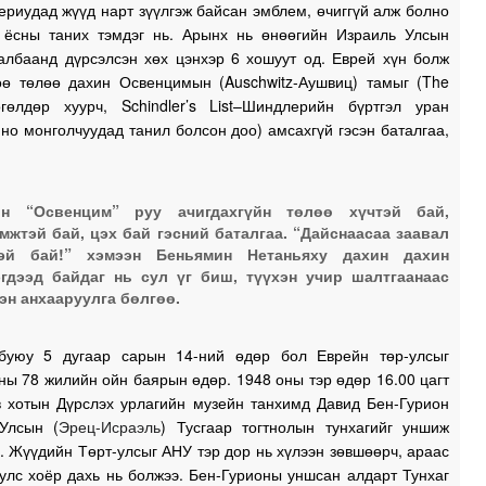
ериудад жүүд нарт зүүлгэж байсан эмблем, өчиггүй алж болно
г ёсны таних тэмдэг нь. Арынх нь өнөөгийн Израиль Улсын
албаанд дүрсэлсэн хөх цэнхэр 6 хошуут од. Еврей хүн болж
өө төлөө дахин Освенцимын (Auschwitz-Аушвиц) тамыг (The
Төгөлдөр хуурч, Schindler’s List–Шиндлерийн бүртгэл уран
но монголчуудад танил болсон доо) амсахгүй гэсэн баталгаа,
ин “Освенцим” руу ачигдахгүйн төлөө хүчтэй бай,
мжтэй бай, цэх бай гэсний баталгаа. “Дайснаасаа заавал
тэй бай!” хэмээн Беньямин Нетаньяху дахин дахин
гдээд байдаг нь сул үг биш, түүхэн учир шалтгаанаас
эн анхааруулга бөлгөө.
буюу 5 дугаар сарын 14-ний өдөр бол Еврейн төр-улсыг
ны 78 жилийн ойн баярын өдөр. 1948 оны тэр өдөр 16.00 цагт
в хотын Дүрслэх урлагийн музейн танхимд Давид Бен-Гурион
Улсын (
Эрец-Исраэль
) Тусгаар тогтнолын тунхагийг уншиж
. Жүүдийн Төрт-улсыг АНУ тэр дор нь хүлээн зөвшөөрч, араас
улс хоёр дахь нь болжээ. Бен-Гурионы уншсан алдарт Тунхаг