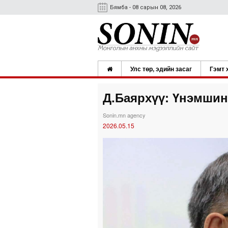
Бямба - 08 сарын 08, 2026
Улс төр, эдийн засаг
Гэмт 
Д.Баярхүү: Үнэмшинэ
Sonin.mn agency
2026.05.15