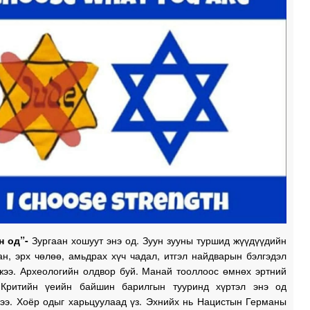
0
0
1
1
н од”-
Зургаан хошуут энэ од. Зуун зууны туршид жүүдүүдийн
н, эрх чөлөө, амьдрах хүч чадал, итгэл найдварын бэлгэдэл
жээ. Археологийн олдвор буй. Манай тооллоос өмнөх эртний
Критийн үеийн байшин барилгын тууринд хүртэл энэ од
жээ. Хоёр одыг харьцуулаад үз. Эхнийх нь Нацистын Германы