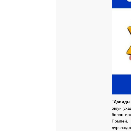
“Давиды
оюун ухаа
болон ир
Помпей, 
дүрслэгд