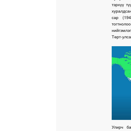
тэрхүү тү
хуралдсан
сар (194
тогтнол
нийгэмлэ
Төрт-улса
Улирч ба