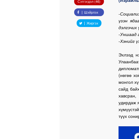
Сэтгэгдэл (46)
Шэйрлэх
-
Социали
үзэн яда
Жиргэх
дэлгэчих 
-
Уншаад 
-
Хэнийг ү
Эхлээд н
Улаанбаа
дипломат
(нөгөө хо
монгол х
сайд байх
хавсран,
удирдаж я
хүмүүстэй
түүх сони