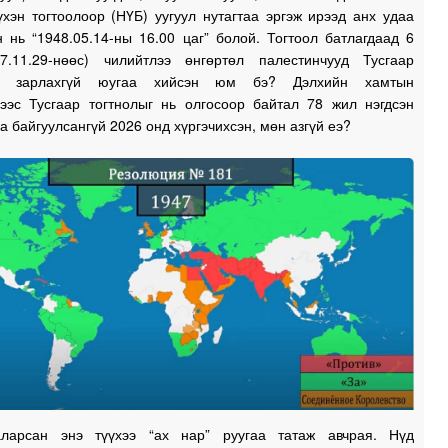
үхэн тогтоолоор (НҮБ) уугуул нутагтаа эргэж ирээд анх удаа
 нь “1948.05.14-ны 16.00 цаг” болой. Тогтоол батлагдаад 6
7.11.29-нөөс) чилийтлээ өнгөртөл палестинчууд Тусгаар
оо зарлахгүй юугаа хийсэн юм бэ? Дэлхийн хамтын
гээс Тусгаар тогтнолыг нь олгосоор байтал 78 жил нэгдсэн
а байгуулсангүй 2026 онд хүргэчихсэн, мөн азгүй еэ?
ларсан энэ түүхээ “ах нар” руугаа татаж авчрая. Нүд