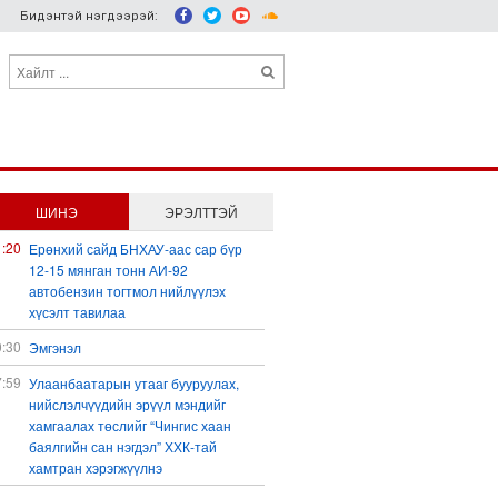
Бидэнтэй нэгдээрэй:
ШИНЭ
ЭРЭЛТТЭЙ
1:20
Ерөнхий сайд БНХАУ-аас сар бүр
12-15 мянган тонн АИ-92
автобензин тогтмол нийлүүлэх
хүсэлт тавилаа
0:30
Эмгэнэл
7:59
Улаанбаатарын утааг бууруулах,
нийслэлчүүдийн эрүүл мэндийг
хамгаалах төслийг “Чингис хаан
баялгийн сан нэгдэл” ХХК-тай
хамтран хэрэгжүүлнэ