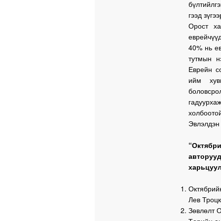
бүлтийлг
гээд зүгэ
Орост х
еврейчүүд
40% нь е
тутмын н
Еврейн с
ийм хув
боловср
гадуурха
холбоото
Эвлэлдэн 
“Октябр
авторуу
харьцуул
Октябрий
Лев Троцк
Зөвлөлт О
Төрийн а