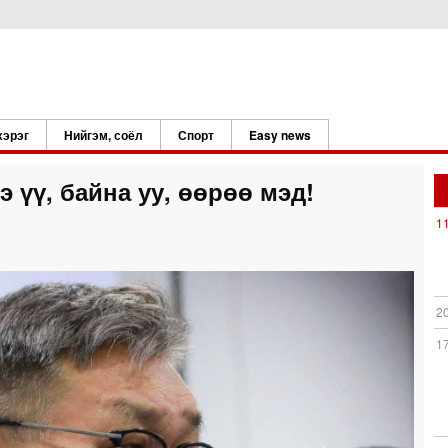
хэрэг
Нийгэм, соёл
Спорт
Easy news
 үү, байна уу, өөрөө мэд!
1
2
1