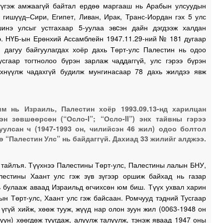
түгэж амжаагүй байтал ердөө маргааш нь Арабын улсуудын
 гишүүд–Сири, Египет, Ливан, Ирак, Транс-Иордан гэх 5 улс
инэ улсыг устгахаар 5-уулаа эвcэн дайн дэгдээж халдан
э. НҮБ-ын Ерөнхий Ассамблейн 1947.11.29-ний № 181 дугаар
н дагуу байгуулагдах хоёр дахь Төрт-улс Палестин нь одоо
усгаар тогтнолоо бүрэн зарлаж чаддаггүй, улс гэрээ бүрэн
вхнүүлж чадахгүй будилж мунгинасаар 78 дахь жилдээ явж
м нь Израиль, Палестин хоёр 1993.09.13-нд харилцан
эн зөвшөөрсөн (“Осло-I”; “Осло-II”) энх тайвны гэрээ
уулсан ч (1947-1993 он, чилийсэн 46 жил) одоо болтол
ө “Палестин Улс” нь байдаггүй. Дахиад 33 жилийг алджээ.
 тайлъя. Түүхнээ Палестины Төрт-улс, Палестины лалын БНУ,
лестины Хаант улс гэж зүв зүгээр оршиж байхад нь газар
ь булааж аваад Израильд өгчихсөн юм биш. Түүх ухвал харин
н Төрт-улс, Хаант улс гэж байсаан. Ромчууд тэдний Тусгаар
 үгүй хийж, хөөж тууж, жүүд нар олон зуун жил (0063-1948 он
уун) хөөгдөж туугдаж, алуулж талуулж, тэнэж яваад 1947 оны