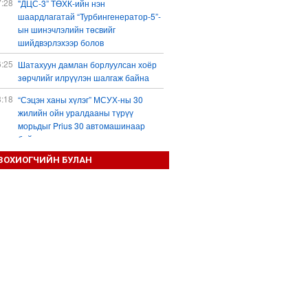
7:28
"ДЦС-3” ТӨХК-ийн нэн
шаардлагатай “Турбингенератор-5”-
ын шинэчлэлийн төсвийг
шийдвэрлэхээр болов
6:25
Шатахуун дамлан борлуулсан хоёр
зөрчлийг илрүүлэн шалгаж байна
3:18
“Сэцэн ханы хүлэг” МСУХ-ны 30
жилийн ойн уралдааны түрүү
морьдыг Prius 30 автомашинаар
байлна
3:01
ЗОХИОГЧИЙН БУЛАН
Б.Пүрэвдагва: 103 үйлчилгээний
зөвшөөрлийг цуцалснаар төрийн
хүнд суртал, олон шат дамжлагыг
бууруулж, бизнесээ саадгүй
өргөжүүлэх боломжтой боллоо
2:38
Европ Орос-Украины мөргөлдөөнийг
энхийн замаар шийдвэрлэхийг
хүсвэл зэвсэг нийлүүлэхээ зогсоох
ёстой гэжээ
1:57
ШХАБ-ын “Тяньшань-2026” кибер