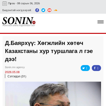
Пүрэв - 08 сарын 06, 2026
Бидэнтэй нэгдээрэй:
Д.Баярхүү: Хөгжлийн хөтөч
Улс төр, эдийн засаг
Казахстаны хур туршлага л гэе
Гэмт хэрэг
дээ!
Нийгэм, соёл
Sonin.mn agency
2026.05.08
Спорт
Сэтгэгдэл (31)
Easy news