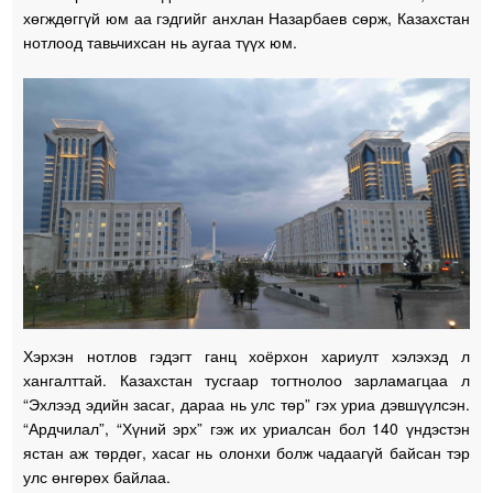
хөгждөггүй юм аа гэдгийг анхлан Назарбаев сөрж, Казахстан
нотлоод тавьчихсан нь аугаа түүх юм.
Хэрхэн нотлов гэдэгт ганц хоёрхон хариулт хэлэхэд л
хангалттай. Казахстан тусгаар тогтнолоо зарламагцаа л
“Эхлээд эдийн засаг, дараа нь улс төр” гэх уриа дэвшүүлсэн.
“Ардчилал”, “Хүний эрх” гэж их уриалсан бол 140 үндэстэн
ястан аж төрдөг, хасаг нь олонхи болж чадаагүй байсан тэр
улс өнгөрөх байлаа.