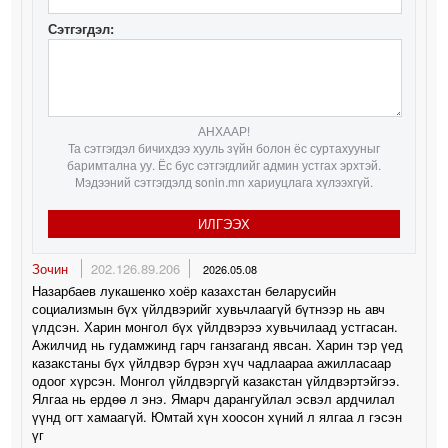
Сэтгэгдэл:
АНХААР!
Та сэтгэгдэл бичихдээ хууль зүйн болон ёс суртахууныг
баримтална уу. Ёс бус сэтгэгдлийг админ устгах эрхтэй.
Мэдээний сэтгэгдэлд sonin.mn хариуцлага хүлээхгүй.
ИЛГЭЭХ
Зочин
202.126.89.206
2026.05.08
Назарбаев лукашенко хоёр казахстан беларусийн
социализмын бүх үйлдвэрийг хувьчлаагүй бүтнээр нь авч
үлдсэн. Харин монгол бүх үйлдвэрээ хувьчилаад устгасан.
Ажилчид нь гудамжинд гарч ганзаганд явсан. Харин тэр үед
казакстаны бүх үйлдвэр бүрэн хүч чадлаараа ажилласаар
одоог хүрсэн. Монгол үйлдвэргүй казакстан үйлдвэртэйгээ.
Ялгаа нь ердөө л энэ. Ямарч дарангуйлал эсвэл ардчилал
үүнд огт хамаагүй. Юмтай хүн хоосон хүний л ялгаа л гэсэн
үг