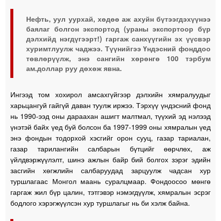
Нефть, уул уурхай, хөдөө аж ахуйн бүтээгдэхүүнээ
баялаг болгон экспортод (ураны экспортоор бүр
дэлхийд нэгдүгээрт!) гаргаж санхүүгийн эх үүсвэр
хуримтлуулж чаджээ. Түүнийгээ Үндэсний фонддоо
төвлөрүүлж, энэ сангийн хөрөнгө 100 тэрбум
ам.доллар руу дөхөж явна.
Ингээд том хохирол амсахгүйгээр дэлхийн хямралуудыг
харьцангуй гайгүй даван туулж иржээ. Тэрхүү үндэсний фонд
нь 1990-ээд оны дараахан ашигт малтмал, түүхий эд нэлээд
үнэтэй байх үед буй болсон ба 1997-1999 оны хямралын үед
энэ фондын тодорхой хэсгийг орон сууц, газар тариалан,
газар тарилангийн салбарын бүтцийг өөрчлөх, аж
үйлдвэржүүлэлт, шинэ ажлын байр бий болгох зэрэг эдийн
засгийн хөгжлийн салбаруудад зарцуулж чадсан хур
туршлагаас Монгол маань суралцмаар. Фондоосоо мөнгө
гаргаж жил бүр цалин, тэтгэвэр нэмэгдүүлж, хямралын эсрэг
бодлого хэрэгжүүлсэн хур туршлагыг нь би хэлж байна.