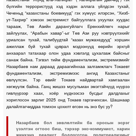
бүлгийн террористууд хэд хэдэн аллага үйлдсэн тухай,
Чеченьд “казахстаны боевикууд” гэх хүмүүс илэрсэн, “Хизб-
ут-Тахрир” хэмээх экстремист байгууллага ухуулах хуудас
тарааж, Төв Азийн дарангуйлагч Ерөнхийлөгч нарыг
зайлуулах, “Арабын хавар”-ыг Төв Ази руу нэвтрүүлэхийг
уриалсан тухай, талибуудтай “казах мужахедууд” хоршин
ажиллаж буй тухай цуврал мэдээнүүд өөрийн эрхгүй
анхаарал татахаар олон удаа хэвлэлд цухалзаж байсныг
санаж байна. Тэгвэл тийм фундаментализм, экстремизмийг
Назарбаев нам дараад дараагийнхаа залгамжлагч Токаевт
фундаментализм, экстремизмээс ангид Казахстаныг
өвлүүлсэн. Тэр өвийг Токаев найдвартай хамгаалан
хөгжүүлж байна. Ганц жишээ мусульман эмэгтэйчүүд нүүрээ
гивлүүрээр хаах, хоёр нүднээсээ бусдыг далдлахыг
хориглосон зарлиг 2025 онд Токаев гаргачихсан. Шашнаар
далайлгагчиддаа томхон цохилт өгсөн нь энэ бус уу?
Назарбаев бол зөвлөлтийн ба оросын эсрэг
үзэлтэн огтоос биш, тэрээр экс-коммунист, харин
жинхэнэ реалист бодлоготон, политреализмыг