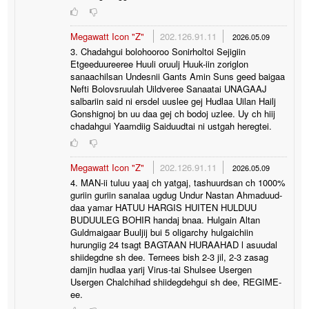
Megawatt Icon "Z"
202.126.91.11
2026.05.09
3. Chadahgui bolohooroo Sonirholtoi Sejigiin
Etgeeduureeree Huuli oruulj Huuk-iin zoriglon
sanaachilsan Undesnii Gants Amin Suns geed baigaa
Nefti Bolovsruulah Uildveree Sanaatai UNAGAAJ
salbariin said ni ersdel uuslee gej Hudlaa Uilan Hailj
Gonshignoj bn uu daa gej ch bodoj uzlee. Uy ch hiij
chadahgui Yaamdiig Saiduudtai ni ustgah heregtei.
Megawatt Icon "Z"
202.126.91.11
2026.05.09
4. MAN-ii tuluu yaaj ch yatgaj, tashuurdsan ch 1000%
guriin guriin sanalaa ugdug Undur Nastan Ahmaduud-
daa yamar HATUU HARGIS HUITEN HULDUU
BUDUULEG BOHIR handaj bnaa. Hulgain Altan
Guldmaigaar Buuljij bui 5 oligarchy hulgaichiin
hurungiig 24 tsagt BAGTAAN HURAAHAD l asuudal
shiidegdne sh dee. Ternees bish 2-3 jil, 2-3 zasag
damjin hudlaa yarij Virus-tai Shulsee Usergen
Usergen Chalchihad shiidegdehgui sh dee, REGIME-
ee.