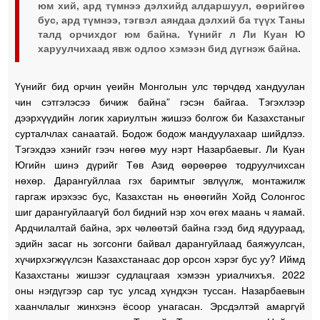
юм хий, ард түмнээ дэлхийд алдаршуул, өөрийгөө
бус, ард түмнээ, тэгвэл аяндаа дэлхий ба түүх Таны
талд орчихдог юм байна. Үүнийг л Ли Куан Ю
харуулчихаад явж одлоо хэмээн бид дүгнэж байна.
Үүнийг бид орчин үеийн Монголын улс төрчдөд хандуулан
чин сэтгэлэсээ бичиж байна” гэсэн байгаа. Тэгэхлээр
дээрхүүдийн логик хариултын жишээ болгож би Казахстаныг
сурталчлах санаатай. Бодож бодож мандуулахаар шийдлээ.
Тэгэхдээ хэнийг гээч нөгөө муу нэрт Назарбаевыг. Ли Куан
Югийн шинэ дүрийг Төв Азид өөрөөрөө тодруулчихсан
нөхөр. Дарангуйллаа гэх баримтыг эвлүүлж, монтажилж
гаргаж ирэхээс бус, Казахстан нь өнөөгийн Хойд Солонгос
шиг дарангуйлаагүй бол бидний нэр хоч өгөх маань ч яамай.
Ардчилалтай байна, эрх чөлөөтэй байна гээд бид ядуураад,
эдийн засаг нь зогсонги байвал дарангуйлаад баяжуулсан,
хүчирхэгжүүлсэн Казахстанаас дор орсон хэрэг бус уу? Иймд
Казахстаны жишээг судлацгаая хэмээн уриалчихъя. 2022
оны нэгдүгээр сар тус улсад хүндхэн туссан. Назарбаевын
хаанчлалыг жинхэнэ ёсоор унагасан. Эрсдэлтэй амаргүй