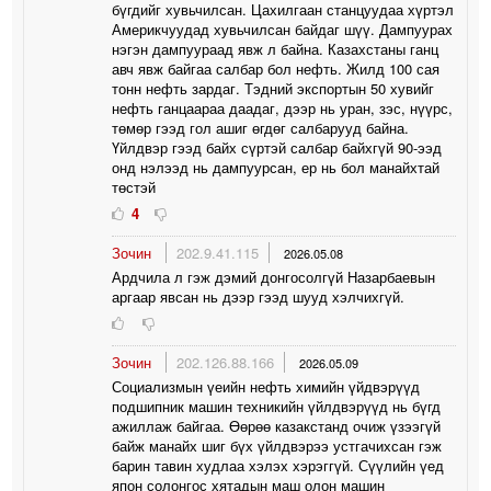
бүгдийг хувьчилсан. Цахилгаан станцуудаа хүртэл
Америкчуудад хувьчилсан байдаг шүү. Дампуурах
нэгэн дампуураад явж л байна. Казахстаны ганц
авч явж байгаа салбар бол нефть. Жилд 100 сая
тонн нефть зардаг. Тэдний экспортын 50 хувийг
нефть ганцаараа даадаг, дээр нь уран, зэс, нүүрс,
төмөр гээд гол ашиг өгдөг салбарууд байна.
Үйлдвэр гээд байх сүртэй салбар байхгүй 90-ээд
онд нэлээд нь дампуурсан, ер нь бол манайхтай
төстэй
4
Зочин
202.9.41.115
2026.05.08
Ардчила л гэж дэмий донгосолгүй Назарбаевын
аргаар явсан нь дээр гээд шууд хэлчихгүй.
Зочин
202.126.88.166
2026.05.09
Социализмын үеийн нефть химийн үйдвэрүүд
подшипник машин техникийн үйлдвэрүүд нь бүгд
ажиллаж байгаа. Өөрөө казакстанд очиж үзээгүй
байж манайх шиг бүх үйлдвэрээ устгачихсан гэж
барин тавин худлаа хэлэх хэрэггүй. Сүүлийн үед
япон солонгос хятадын маш олон машин