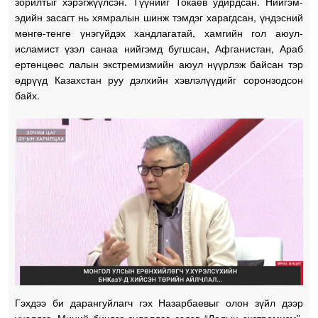
зорилтыг хэрэгжүүлсэн. Түүнийг Токаев удирдсан. Нийгэм-
эдийн засагт нь хямралын шинж тэмдэг харагдсан, үндэсний
мөнгө-тенге үнэгүйдэх хандлагатай, хамгийн гол аюул-
исламист үзэл санаа нийгэмд бугшсан, Афганистан, Араб
ертөнцөөс лалын экстремизмийн аюул нүүрлэж байсан тэр
өдрүүд Казахстан руу дэлхийн хэвлэлүүдийг соронзодсон
байх.
Гэхдээ би дарангуйлагч гэх Назарбаевыг олон зүйл дээр