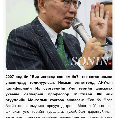
2007 онд би “Бид ингэхэд хэн юм бэ?” гэх нэгэн номоо
уншигчдад толилуулсан. Номын өмнөтгөлд АНУ-ын
Калифорнийн Их сургуулийн Улс төрийн шинжлэх
ухааны салбарын профессор М.Стивэн Фишийн
өгүүллийн Монголын хэсгээс эшлэсэн:
“Төв ба Өвөр
Азийн посткоммунист орнууд дотроос Монгол Улсын нэн
шинэхэн улс төрийн туршлага, тухайлбал дарангуйллын
засаглалыг тойрсон төдийгүй, ардчиллын зүгт бодитой ахин