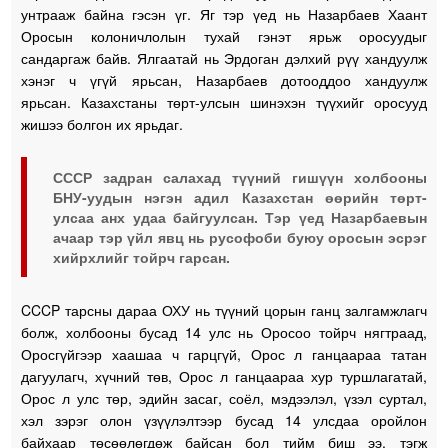
унтрааж байна гэсэн үг. Яг тэр үед нь Назарбаев Хаант
Оросын колоничлолын тухай гэнэт ярьж оросуудыг
сандаргаж байв. Ялгаатай нь Эрдоган дэлхий рүү хандуулж
хэнэг ч үгүй ярьсан, Назарбаев дотооддоо хандуулж
ярьсан. Казахстаны төрт-улсын шинэхэн түүхийг оросууд
жишээ болгон их ярьдаг.
СССР задран салахад түүний гишүүн холбооны
БНУ-уудын нэгэн адил Казахстан өөрийн төрт-
улсаа анх удаа байгуулсан. Тэр үед Назарбаевын
ачаар тэр үйл явц нь русофоби буюу оросын эсрэг
хийрхлийг тойрч гарсан.
CCCP тарсны дараа ОХУ нь түүний цорын ганц залгамжлагч
болж, холбооны бусад 14 улс нь Оросоо тойрч нягтраад,
Оросгүйгээр хаашаа ч гарцгүй, Орос л ганцаараа татан
дагуулагч, хүчний төв, Орос л ганцаараа хур туршлагатай,
Орос л улс төр, эдийн засаг, соёл, мэдээлэл, үзэл суртал,
хэл зэрэг олон үзүүлэлтээр бусад 14 улсдаа оройлон
байхаар төсөөлөгдөж байсан бол тийм биш ээ, тэгж