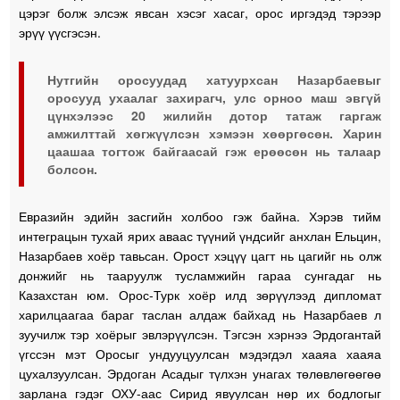
цэрэг болж элсэж явсан хэсэг хасаг, орос иргэдэд тэрээр
эрүү үүсгэсэн.
Нутгийн оросуудад хатуурхсан Назарбаевыг
оросууд ухаалаг захирагч, улс орноо маш эвгүй
цүнхэлээс 20 жилийн дотор татаж гаргаж
амжилттай хөгжүүлсэн хэмээн хөөргөсөн. Харин
цаашаа тогтож байгаасай гэж ерөөсөн нь талаар
болсон.
Евразийн эдийн засгийн холбоо гэж байна. Хэрэв тийм
интеграцын тухай ярих аваас түүний үндсийг анхлан Ельцин,
Назарбаев хоёр тавьсан. Орост хэцүү цагт нь цагийг нь олж
донжийг нь тааруулж тусламжийн гараа сунгадаг нь
Казахстан юм. Орос-Турк хоёр илд зөрүүлээд дипломат
харилцаагаа бараг таслан алдаж байхад нь Назарбаев л
зуучилж тэр хоёрыг эвлэрүүлсэн. Тэгсэн хэрнээ Эрдогантай
үгссэн мэт Оросыг ундууцуулсан мэдэгдэл хааяа хааяа
цухалзуулсан. Эрдоган Асадыг түлхэн унагах төлөвлөгөөгөө
зарлана гэдэг ОХУ-аас Сирид явуулсан нөр их бодлогыг