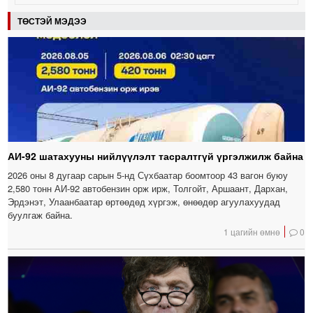
ТӨСТЭЙ МЭДЭЭ
АИ-92 шатахууны нийлүүлэлт тасралтгүй үргэлжилж байна
2026 оны 8 дугаар сарын 5-нд Сүхбаатар боомтоор 43 вагон буюу
2,580 тонн АИ-92 автобензин орж ирж, Толгойт, Аршаант, Дархан,
Эрдэнэт, Улаанбаатар өртөөдөд хүргэж, өнөөдөр агуулахуудад
буулгаж байна.
1 цагийн өмнө
0