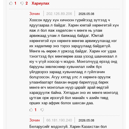
1
2
Хариулах
Зочин
202.126.89.206
2026.05.08
Хоосон ядуу хүн хичнээн гүрийгээд зүтгээд ч
ядуугаараа л байдаг. Харин юмтай хөрөнгөтэй хүн
яаж л бол яаж хөдөлсөн ч мөнгө нь улам
арвижаад улам л баяжаад байдаг. Юмтай
хөрөнгөтэй хүн хөрөнгө мөнгөө арвижуулахад нэг
их хөдөлмөр энэ тэрээ зарцуулаад байдаггүй.
Мөнгө нь өөрөө л үржээд байдаг. Харин нэг удаа
тэнэгтээд бүх мөнгөөрөө азаа үзээд шаачихвал л
юу ч үгүй хоосор ч мэднэ. Монголчууд ерээд онд
барууны зөвлөснөөр хувьчилал хийж бүх
үйлдвэрээ зараад хувьчилаад л гуйлгачин
болцгоосон. Агуу хятад улс л хөрөнгө оруулж
улаанбаатарт баахан өндөр барилгууд барих
мөнгө өгч монголын нүүр царайг арай өөдтэй
харагдуулж байна. Хятадын энэ их мөнгө монголд
цутгаж орж ирээгүй бол манайх ч азийн төвд
орших хар африк болох шахсан даа.
1
Зочин
66.181.190.240
2026.05.08
Беларусийг мэдэхгүй. Харин Казахстан бол