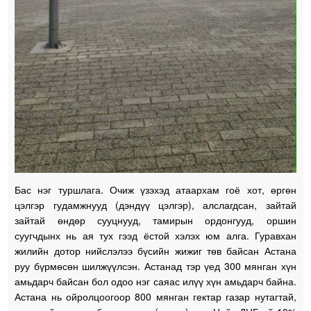
Бас нэг туршлага. Очиж үзэхэд атаархам гоё хот, өргөн
цэлгэр гудамжнууд (дэндүү цэлгэр), алслагдсан, зайтай
зайтай өндөр сууцнууд, тамирын ордонгууд, оршин
суугчдынх нь ая тух гээд ёстой хэлэх юм алга. Гуравхан
жилийн дотор нийслэлээ бүсийн жижиг төв байсан Астана
руу бүрмөсөн шилжүүлсэн. Астанад тэр үед 300 мянган хүн
амьдарч байсан бол одоо нэг саяас илүү хүн амьдарч байна.
Астана нь ойролцоогоор 800 мянган гектар газар нутагтай,