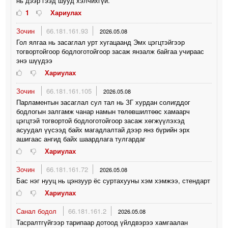
нь дээр гээд шууд хэлчихгүй.
1
Хариулах
Зочин
66.181.161.93
2026.05.08
Гол ялгаа нь засаглал урт хугацаанд Эмх цэгцтэйгээр
тогвортойгоор бодлоготойгоор засаж янзалж байгаа учираас
энэ шүүдээ
Хариулах
Зочин
66.181.161.105
2026.05.08
Парламентын засаглал сул тал нь ЗГ хурдан солигддог
бодлогын залгамж чанар намын төлөвшилтөөс хамаарч
цэгцтэй тогвортой бодлоготойгоор засаж хөгжүүлэхэд
асуудал үүсээд байх магадлалтай дээр янз бүрийн эрх
ашигаас ангид байх шаардлага тулгардаг
Хариулах
Зочин
66.181.161.72
2026.05.08
Бас нэг нууц нь цэнзуур ёс суртахууны хэм хэмжээ, стендарт
Хариулах
Санал бодол
66.181.161.2
2026.05.08
Тасралтгүйгээр тарипаар дотоод үйлдвэрээ хамгаалан