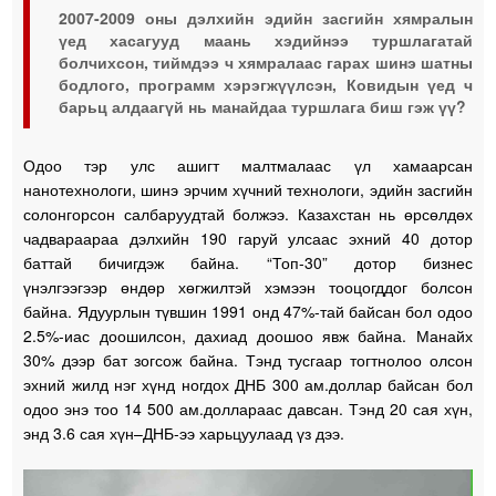
2007-2009 оны дэлхийн эдийн засгийн хямралын
үед хасагууд маань хэдийнээ туршлагатай
болчихсон, тиймдээ ч хямралаас гарах шинэ шатны
бодлого, программ хэрэгжүүлсэн, Ковидын үед ч
барьц алдаагүй нь манайдаа туршлага биш гэж үү?
Одоо тэр улс ашигт малтмалаас үл хамаарсан
нанотехнологи, шинэ эрчим хүчний технологи, эдийн засгийн
солонгорсон салбаруудтай болжээ. Казахстан нь өрсөлдөх
чадвараараа дэлхийн 190 гаруй улсаас эхний 40 дотор
баттай бичигдэж байна. “Топ-30” дотор бизнес
үнэлгээгээр өндөр хөгжилтэй хэмээн тооцогддог болсон
байна. Ядуурлын түвшин 1991 онд 47%-тай байсан бол одоо
2.5%-иас доошилсон, дахиад доошоо явж байна. Манайх
30% дээр бат зогсож байна. Тэнд тусгаар тогтнолоо олсон
эхний жилд нэг хүнд ногдох ДНБ 300 ам.доллар байсан бол
одоо энэ тоо 14 500 ам.доллараас давсан. Тэнд 20 сая хүн,
энд 3.6 сая хүн–ДНБ-ээ харьцуулаад үз дээ.