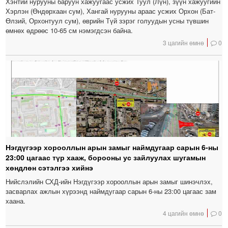
Хэнтий нурууны баруун хажуугаас усжих Туул (Лүн), зүүн хажуугийн
Хэрлэн (Өндөрхаан сум), Хангай нурууны араас усжих Орхон (Бат-
Өлзий, Орхонтуул сум), өврийн Түй зэрэг голуудын усны түвшин
өмнөх өдрөөс 10-65 см нэмэгдсэн байна.
3 цагийн өмнө
0
Нэгдүгээр хорооллын арын замыг наймдугаар сарын 6-ны
23:00 цагаас түр хааж, борооны ус зайлуулах шугамын
хөндлөн сэтэлгээ хийнэ
Нийслэлийн СХД-ийн Нэгдүгээр хорооллын арын замыг шинэчлэх,
засварлах ажлын хүрээнд наймдугаар сарын 6-ны 23:00 цагаас зам
хаана.
4 цагийн өмнө
0