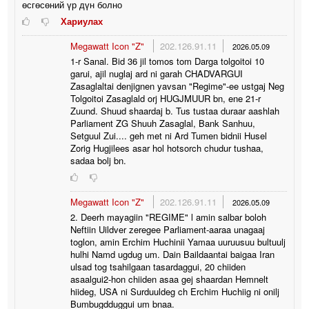
өсгөсөний үр дүн болно
Хариулах
Megawatt Icon "Z"
202.126.91.11
2026.05.09
1-r Sanal. Bid 36 jil tomos tom Darga tolgoitoi 10
garui, ajil nuglaj ard ni garah CHADVARGUI
Zasaglaltai denjignen yavsan "Regime"-ee ustgaj Neg
Tolgoitoi Zasaglald orj HUGJMUUR bn, ene 21-r
Zuund. Shuud shaardaj b. Tus tustaa duraar aashlah
Parliament ZG Shuuh Zasaglal, Bank Sanhuu,
Setguul Zui.... geh met ni Ard Tumen bidnii Husel
Zorig Hugjilees asar hol hotsorch chudur tushaa,
sadaa bolj bn.
Megawatt Icon "Z"
202.126.91.11
2026.05.09
2. Deerh mayagiin "REGIME" l amin salbar boloh
Neftiin Uildver zeregee Parliament-aaraa unagaaj
toglon, amin Erchim Huchinii Yamaa uuruusuu bultuulj
hulhi Namd ugdug um. Dain Baildaantai baigaa Iran
ulsad tog tsahilgaan tasardaggui, 20 chiiden
asaalgui2-hon chiiden asaa gej shaardan Hemnelt
hiideg, USA ni Surduuldeg ch Erchim Huchiig ni onilj
Bumbugdduggui um bnaa.