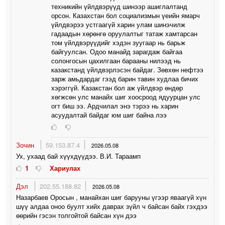
техникийн үйлдвэрүүд шинээр ашиглалтанд
орсон. Казахстан бол социализмын үеийн ямарч
үйлдвэрээ устгаагүй харин улам шинэчилж
гадаадын хөрөнгө оруулалтыг татаж хамтарсан
том үйлдвэрүүдийг хэдэн зуугаар нь барьж
байгуулсан. Одоо манайд зарагдаж байгаа
солонгосын цахилгаан барааны нилээд нь
казакстанд үйлдвэрлэсэн байдаг. Зөвхөн нефтээ
зарж амьдардаг гээд барин тавин худлаа бичих
хэрэггүй. Казакстан бол аж үйлдвэр өндөр
хөгжсөн улс манайх шиг хоосроод ядуурцан улс
огт биш ээ. Ардчилал энэ тэрээ нь харин
асуудалтай байдаг юм шиг байна лээ
Зочин
59.153.87.4
2026.05.08
Ух, ухаад бай хүүхдүүдээ. В.И. Тараамп
1
Хариулах
Дэл
202.55.188.82
2026.05.08
Назарбаев Оросын , манайхан шиг барууны үгээр яваагүй хүн
шүү алдаа оноо буулт хийх даврах зүйл ч байсан байх гэхдээ
өөрийн гэсэн толгойтой байсан хүн дээ