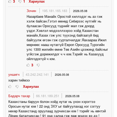
3
1
Хариулах
Зочин
195.181.165.183
2026.05.08
Назарбаев Манайх Оростой хиллэдэг нь аз гэж
хэлж байсан.Гэтэл өмнөд Сибирээс нутгийг нь
булаасан Оросууд тэднийг мал гэж доорд
үздэг.Хэвлэл мэдээллээрээ хойд Казахстан
манайх,Казах гэж улс түүхэнд байгаагүй бид
байгуулж өгсөн гэж сурталчилдаг.Яахаараа Ижил
мөрнөөс нааш нутаггүй Европ Оросууд Түрэгийн
улс 1300 жилийн өмнө Төв Азийн цээжинд байсныг
үгйсгэж дормжилдог ч ч юм.Тэрийг нь Казахууд
ойлгодоггүй ч юм.
3
уншигч
43.242.242.141
2026.05.08
харин тиймээ
Хариулах
Бадарч тахар
66.181.189.251
2026.05.08
Казахстаны баруун болон хойд нутаг нь үнэн хэрэгтээ
Оросын нутаг юм ! 22 онд ЗХУ ыг байгуулахад нэг согтуу
нөхөр Казахстанд оруулаад зурчихсан юм ! тэрийг нь өвчтэй
Лёнин баталчихсан ! 91 онд сална гэж яаж мэдэх вэ дэ !