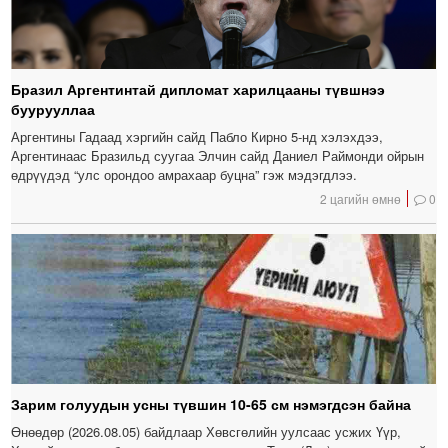
Бразил Аргентинтай дипломат харилцааны түвшнээ
буурууллаа
Аргентины Гадаад хэргийн сайд Пабло Кирно 5-нд хэлэхдээ,
Аргентинаас Бразильд суугаа Элчин сайд Даниел Раймонди ойрын
өдрүүдэд “улс орондоо амрахаар буцна” гэж мэдэгдлээ.
2 цагийн өмнө
0
Зарим голуудын усны түвшин 10-65 см нэмэгдсэн байна
Өнөөдөр (2026.08.05) байдлаар Хөвсгөлийн уулсаас усжих Үүр,