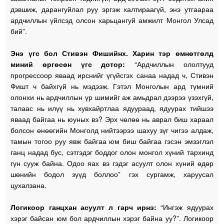
дэвшиж, дарангуйлал руу эргэж халтираагүй, энэ утгаараа
ардчиллын үйлсэд олсон харьцангуй амжилт Монгол Улсад
бий”.
Энэ үгс бол Стивэн Фишийнх. Харин тэр өмнөтгөлд
миний өргөсөн үгс дотор:
“Ардчиллын ололтууд
прогрессоор яваад ирснийг үгүйсгэх санаа надад ч, Стивэн
Фишт ч байхгүй нь мэдээж. Гэтэл Монголын ард түмний
олонхи нь ардчиллын үр шимийг аж амьдрал дээрээ үзэхгүй,
талаас нь илүү нь хувхайртлаа ядуураад, ядуурах тийшээ
яваад байгаа нь юуных вэ? Эрх чөлөө нь аврал биш хараал
болсон өнөөгийн Монголд нийтээрээ шахуу зүг чигээ алдаж,
тамын тогоо руу явж байгаа юм биш байгаа гэсэн эмзэглэл
ганц надад бус, сэтгэдэг боддог олон монгол хүний тархинд
гүн сууж байна. Одоо яах вэ гэдэг асуулт олон хүний өдөр
шөнийн бодол зүүд боллоо” гэх сургамж, харуусал
цухалзана.
Логикоор ганцхан асуулт л гарч ирнэ:
“Ингэж ядуурах
хэрэг байсан юм бол ардчиллын хэрэг байна уу?”. Логикоор