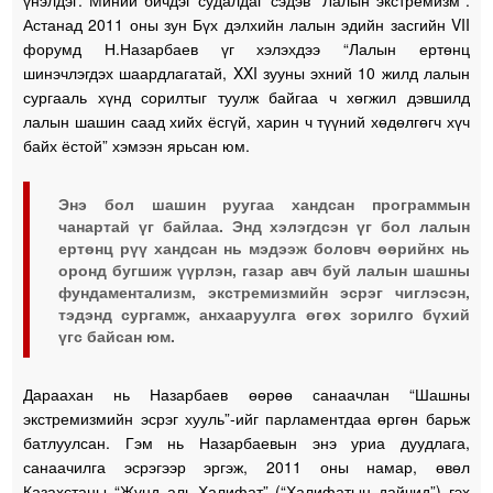
үнэлдэг. Миний бичдэг судалдаг сэдэв “Лалын экстремизм”.
Астанад 2011 оны зун Бүх дэлхийн лалын эдийн засгийн VII
форумд Н.Назарбаев үг хэлэхдээ “Лалын ертөнц
шинэчлэгдэх шаардлагатай, XXI зууны эхний 10 жилд лалын
сургааль хүнд сорилтыг туулж байгаа ч хөгжил дэвшилд
лалын шашин саад хийх ёсгүй, харин ч түүний хөдөлгөгч хүч
байх ёстой” хэмээн ярьсан юм.
Энэ бол шашин руугаа хандсан программын
чанартай үг байлаа. Энд хэлэгдсэн үг бол лалын
ертөнц рүү хандсан нь мэдээж боловч өөрийнх нь
оронд бугшиж үүрлэн, газар авч буй лалын шашны
фундаментализм, экстремизмийн эсрэг чиглэсэн,
тэдэнд сургамж, анхааруулга өгөх зорилго бүхий
үгс байсан юм.
Дараахан нь Назарбаев өөрөө санаачлан “Шашны
экстремизмийн эсрэг хууль”-ийг парламентдаа өргөн барьж
батлуулсан. Гэм нь Назарбаевын энэ уриа дуудлага,
санаачилга эсрэгээр эргэж, 2011 оны намар, өвөл
Казахстаны “Жүнд аль-Халифат” (“Халифатын дайчид”) гэх