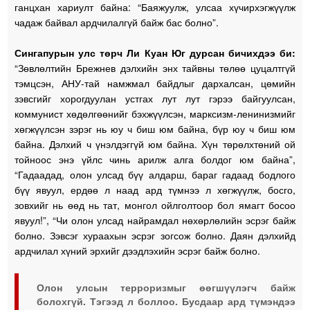
ганцхан хариулт байна: “Баяжуулж, улсаа хүчирхэгжүүлж
чадаж байвал ардчилалгүй байж бас болно”.
Сингапурын улс төрч Ли Куан Юг дурсан бичихдээ би:
“Зөвлөлтийн Брежнев дэлхийн энх тайвны төлөө цуцалтгүй
тэмцсэн, АНУ-тай намжмал байдлыг дархалсан, цөмийн
зэвсгийг хорогдуулан устгах лут лут гэрээ байгуулсан,
коммунист хөдөлгөөнийг бэхжүүлсэн, марксизм-ленинизмийг
хөгжүүлсэн зэрэг нь юу ч биш юм байна, бүр юу ч биш юм
байна. Дэлхий ч үнэлдэггүй юм байна. Хүн төрөлхтөний ой
тойноос энэ үйлс чинь арилж алга болдог юм байна”,
“Гадаадад, олон улсад бүү алдарш, бараг гадаад бодлого
бүү явуул, ердөө л наад ард түмнээ л хөгжүүлж, босго,
зовхийг нь өөд нь тат, монгол ойлголтоор бол ямагт босоо
явуул!”, “Чи олон улсад найрамдал нөхөрлөлийн эсрэг байж
болно. Зэвсэг хураахын эсрэг зогсож болно. Даян дэлхийд
ардчилал хүний эрхийг дээдлэхийн эсрэг байж болно.
Олон улсын терроризмыг өөгшүүлэгч байж
болохгүй. Тэгээд л боллоо. Бусдаар ард түмэндээ