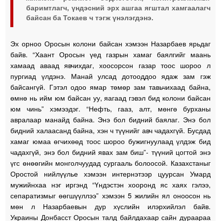
баримтлагч, үндэсний эрх ашгаа ягштал хамгаалагч
байсан ба Токаев ч тэгж үнэлэгдэнэ.
Эх орноо Оросын колони байсан хэмээн Назарбаев ярьдаг
байв. “Хаант Оросын үед газрын хамаг баялгийг маань
хамаад аваад явчихдаг, хоосорсон газар тоос шороо л
пургиад үлдэнэ. Манай улсад дотооддоо ядаж зам гэж
байсангүй. Гэтэл одоо ямар төмөр зам тавьчихаад байна,
өмнө нь ийм юм байсан уу, яагаад гэвэл бид колони байсан
юм чинь” хэмээдэг. “Нефть, гааз, алт, мөнгө бурханы
авралаар манайд байна. Энэ бол бидний баялаг. Энэ бол
бидний халаасанд байна, хэн ч түүнийг авч чадахгүй. Бусдад
хамаг юмаа өгчихөөд тоос шороо бужигнуулаад үлдэж бид
чадахгүй, энэ бол бидний явах зам биш”- түүний цогтой энэ
үгс өнөөгийн монголчуудад сургааль болоосой. Казахстаныг
Оростой нийлүүлье хэмээн интернэтээр цуурсан Умард
мужийнхаа нэг иргэнд “Үндэстэн хооронд яс хаях гэлээ,
сепаратизмыг өөгшүүллээ” хэмээн 5 жилийн ял оноосон нь
мөн л Назарбаевын дур хүслийн илэрхийлэл байв.
Украины Донбасст Оросын талд байлдахаар сайн дураараа