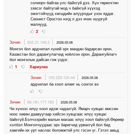
солиорч байгаа улс байхгүй дээ. Хүн төрөлхтөн
зэвсэг байтугай мод ч байхгүй хүүхэд
эмэгтэйчүүд хөгшдийн алуурчдыг үзэн яддаг.
Сионист Оростоо нэгд л дээ ичих нүүргүй
малнууд.
2
Зочин
202.21.109.2
2026.05.08
Монгол бол ардчилал хүний эрх мандан бадарсан орон.
Казакстан бол дарангулагчид ноёлсон орон. Дарангуйлагч
бол монголын дайсан гэж үздэг.
1
Хариулах
Зочин
103.229.120.44
2026.05.08
ардчилал ба хоол алииг нь сонгох вэ
Зочин
66.181.177.182
2026.05.08
Чи хүнээс илүү хоол идэж чадахгүй. Ямарч хувцас өмссөн
ноос хөвөн даавуугаар хийсэн хувцсаас илүү хувцас
байхгүй.Бэлчээрийн малын махаас илүү хоол байхгүй.Өөрөөр
хэлбэл Монголчуудаас эрх баригчид урвахгүй бол бид
хамгийн их урт наслах боломжтой улс гэсэн үг. Гэтэл амьд