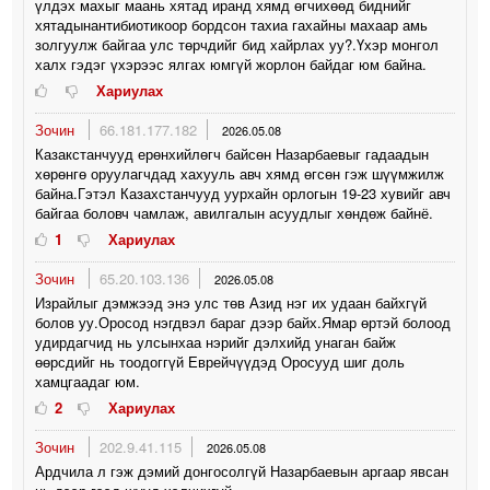
үлдэх махыг маань хятад иранд хямд өгчихөөд биднийг
хятадынантибиотикоор бордсон тахиа гахайны махаар амь
золгуулж байгаа улс төрчдийг бид хайрлах уу?.Үхэр монгол
халх гэдэг үхэрээс ялгах юмгүй жорлон байдаг юм байна.
Хариулах
Зочин
66.181.177.182
2026.05.08
Казакстанчууд ерөнхийлөгч байсөн Назарбаевыг гадаадын
хөрөнгө оруулагчдад хахууль авч хямд өгсөн гэж шүүмжилж
байна.Гэтэл Казахстанчууд уурхайн орлогын 19-23 хувийг авч
байгаа боловч чамлаж, авилгалын асуудлыг хөндөж байнё.
1
Хариулах
Зочин
65.20.103.136
2026.05.08
Израйлыг дэмжээд энэ улс төв Азид нэг их удаан байхгүй
болов уу.Оросод нэгдвэл бараг дээр байх.Ямар өртэй болоод
удирдагчид нь улсынхаа нэрийг дэлхийд унаган байж
өөрсдийг нь тоодоггүй Еврейчүүдэд Оросууд шиг доль
хамцгаадаг юм.
2
Хариулах
Зочин
202.9.41.115
2026.05.08
Ардчила л гэж дэмий донгосолгүй Назарбаевын аргаар явсан