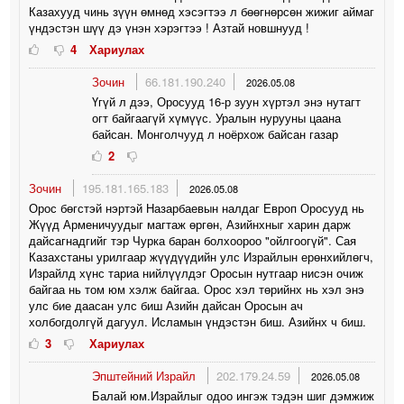
Казахууд чинь зүүн өмнөд хэсэгтээ л бөөгнөрсөн жижиг аймаг
үндэстэн шүү дэ үнэн хэрэгтээ ! Азтай новшнууд !
4
Хариулах
Зочин
66.181.190.240
2026.05.08
Үгүй л дээ, Оросууд 16-р зуун хүртэл энэ нутагт
огт байгаагүй хүмүүс. Уралын нурууны цаана
байсан. Монголчууд л ноёрхож байсан газар
2
Зочин
195.181.165.183
2026.05.08
Орос бөгстэй нэртэй Назарбаевын налдаг Европ Оросууд нь
Жүүд Арменичуудыг магтаж өргөн, Азийнхныг харин дарж
дайсагнадгийг тэр Чурка баран болхоороо "ойлгоогүй". Сая
Казахстаны урилгаар жүүдүүдийн улс Израйлын ерөнхийлөгч,
Израйлд хүнс тариа нийлүүлдэг Оросын нутгаар нисэн очиж
байгаа нь том юм хэлж байгаа. Орос хэл төрийнх нь хэл энэ
улс бие даасан улс биш Азийн дайсан Оросын ач
холбогдолгүй дагуул. Исламын үндэстэн биш. Азийнх ч биш.
3
Хариулах
Эпштейний Израйл
202.179.24.59
2026.05.08
Балай юм.Израйлыг одоо ингэж тэдэн шиг дэмжиж