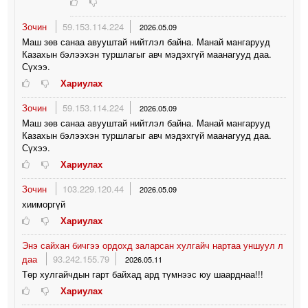
Зочин
59.153.114.224
2026.05.09
Маш зөв санаа авууштай нийтлэл байна. Манай мангарууд
Казахын бэлээхэн туршлагыг авч мэдэхгүй маанагууд даа.
Сүхээ.
Хариулах
Зочин
59.153.114.224
2026.05.09
Маш зөв санаа авууштай нийтлэл байна. Манай мангарууд
Казахын бэлээхэн туршлагыг авч мэдэхгүй маанагууд даа.
Сүхээ.
Хариулах
Зочин
103.229.120.44
2026.05.09
хииморгүй
Хариулах
Энэ сайхан бичгээ ордохд заларсан хулгайч нартаа уншуул л
даа
93.242.155.79
2026.05.11
Төр хулгайчдын гарт байхад ард түмнээс юу шаарднаа!!!
Хариулах