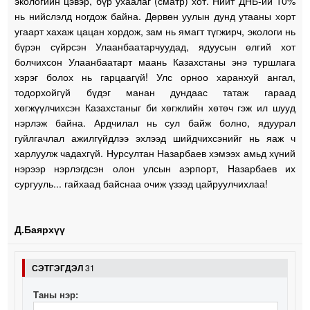
экологийн цэвэр, бүр ухаалаг (сматр) хот. Нийт ДНБ-ий 10%
нь нийслэлд ногдож байна. Дөрвөн уулын дунд утааны хорт
угаарт хахаж цацан хордож, зам нь ямагт түгжирч, экологи нь
бүрэн сүйрсэн Улаанбаатарчуудад, ядуусын өлгий хот
болчихсон Улаанбаатарт маань Казахстаны энэ туршлага
хэрэг болох нь гарцаагүй! Улс орноо харанхуй ангал,
тодорхойгүй бүдэг манан дундаас татаж гараад
хөгжүүлчихсэн Казахстаныг би хөгжлийн хөтөч гэж ил шууд
нэрлэж байна. Ардчилал нь сул байж болно, ядуурал
гуйлгачлал ажилгүйдлээ эхлээд шийдчихсэнийг нь яаж ч
харлуулж чадахгүй. Нурсултан Назарбаев хэмээх амьд хүний
нэрээр нэрлэгдсэн олон улсын аэрпорт, Назарбаев их
сургууль... гайхаад байснаа очиж үзээд цайруулчихлаа!
Д.Баярхүү
СЭТГЭГДЭЛ
31
Таны нэр: