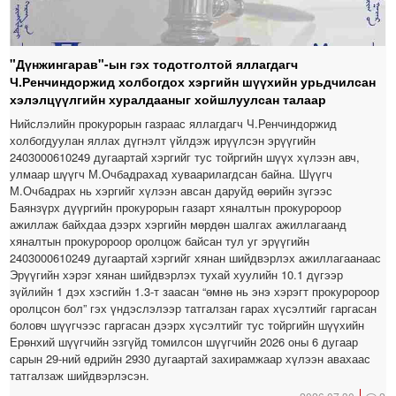
"Дүнжингарав"-ын гэх тодотголтой яллагдагч
Ч.Ренчиндоржид холбогдох хэргийн шүүхийн урьдчилсан
хэлэлцүүлгийн хуралдааныг хойшлуулсан талаар
Нийслэлийн прокурорын газраас яллагдагч Ч.Ренчиндоржид
холбогдуулан яллах дүгнэлт үйлдэж ирүүлсэн эрүүгийн
2403000610249 дугаартай хэргийг тус тойргийн шүүх хүлээн авч,
улмаар шүүгч М.Очбадрахад хуваарилагдсан байна. Шүүгч
М.Очбадрах нь хэргийг хүлээн авсан даруйд өөрийн зүгээс
Баянзүрх дүүргийн прокурорын газарт хяналтын прокуророор
ажиллаж байхдаа дээрх хэргийн мөрдөн шалгах ажиллагаанд
хяналтын прокуророор оролцож байсан тул уг эрүүгийн
2403000610249 дугаартай хэргийг хянан шийдвэрлэх ажиллагаанаас
Эрүүгийн хэрэг хянан шийдвэрлэх тухай хуулийн 10.1 дүгээр
зүйлийн 1 дэх хэсгийн 1.3-т заасан “өмнө нь энэ хэрэгт прокуророор
оролцсон бол” гэх үндэслэлээр татгалзан гарах хүсэлтийг гаргасан
боловч шүүгчээс гаргасан дээрх хүсэлтийг тус тойргийн шүүхийн
Ерөнхий шүүгчийн эзгүйд томилсон шүүгчийн 2026 оны 6 дугаар
сарын 29-ний өдрийн 2930 дугаартай захирамжаар хүлээн авахаас
татгалзаж шийдвэрлэсэн.