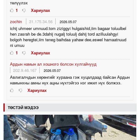
төлүүлэх
1
Хариулах
zochin
31.175.34.56
2026.05.07
ichij uhmeer umnuud.tom ziziggyi hulgaishid,iim bagaar toluulbel
hen zasrah be de.3dahij nugalj toluulj dahij tord azilluulahgyi
bolgoh heregtei,iim teneg baihdaa yahaw dee,eswel hamaatnuud
ni umuu
1
Хариулах
Ардын намын ал хошного болсон хулгайчууд
202.9.46.167
2026.05.07
Авлигалчдын хөрөнгийг хураана гэж хуцалдаад байсан Ардын
намынхны амны нүх ацны нүхтэйгээ нэг ижил нүх болжээ.
Хариулах
ТӨСТЭЙ МЭДЭЭ