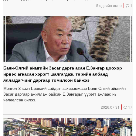
5 өдрийн өмнө
1
Баян-Өлгий аймгийн Засаг дарга асан Е.Зангар цоохор
ирвэс агнасан хэрэгт шалгагдаж, төрийн албанд
яллагдагчийг даргаар томилсон байжээ
Монгол Улсын Ерөнхий сайдын захирамжаар Баян-Өлгий аймгийн
Засаг даргаар ажиллаж байсан Е.Зангарыг үүрэгт ажлаас нь
чөлөөлсөн билээ.
2026.07.31
17