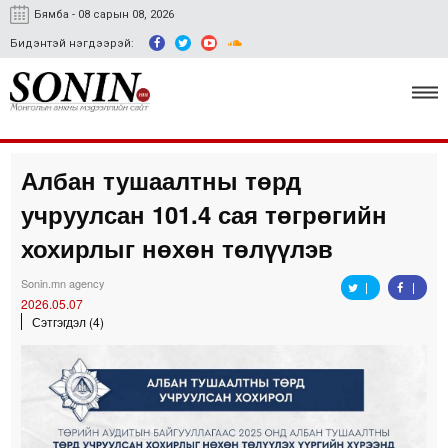
Бямба - 08 сарын 08, 2026
Бидэнтэй нэгдээрэй:
Албан тушаалтны төрд
Улс төр, эдийн засаг
учруулсан 101.4 сая төгрөгийн
Гэмт хэрэг
хохирлыг нөхөн төлүүлэв
Нийгэм, соёл
Sonin.mn agency
2026.05.07
Спорт
Сэтгэгдэл (4)
Easy news