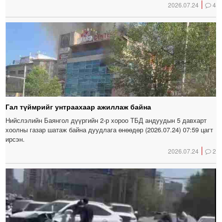
2026.07.24
4
Гал түймрийг унтраахаар ажиллаж байна
Нийслэлийн Баянгол дүүргийн 2-р хороо ТБД андуудын 5 давхарт
хоолны газар шатаж байна дуудлага өнөөдөр (2026.07.24) 07:59 цагт
ирсэн.
2026.07.24
2