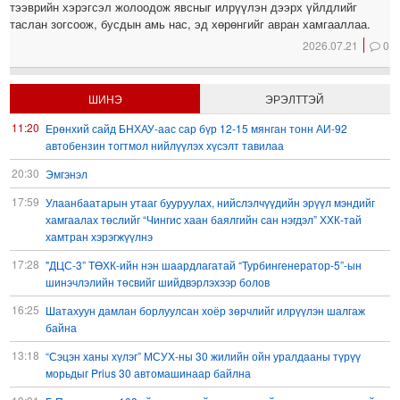
тээврийн хэрэгсэл жолоодож явсныг илрүүлэн дээрх үйлдлийг
таслан зогсоож, бусдын амь нас, эд хөрөнгийг авран хамгааллаа.
2026.07.21
0
ШИНЭ
ЭРЭЛТТЭЙ
11:20
Ерөнхий сайд БНХАУ-аас сар бүр 12-15 мянган тонн АИ-92
автобензин тогтмол нийлүүлэх хүсэлт тавилаа
20:30
Эмгэнэл
17:59
Улаанбаатарын утааг бууруулах, нийслэлчүүдийн эрүүл мэндийг
хамгаалах төслийг “Чингис хаан баялгийн сан нэгдэл” ХХК-тай
хамтран хэрэгжүүлнэ
17:28
"ДЦС-3” ТӨХК-ийн нэн шаардлагатай “Турбингенератор-5”-ын
шинэчлэлийн төсвийг шийдвэрлэхээр болов
16:25
Шатахуун дамлан борлуулсан хоёр зөрчлийг илрүүлэн шалгаж
байна
13:18
“Сэцэн ханы хүлэг” МСУХ-ны 30 жилийн ойн уралдааны түрүү
морьдыг Prius 30 автомашинаар байлна