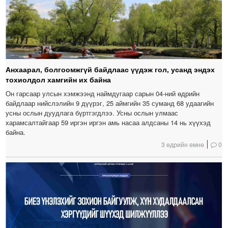
Анхаарал, болгоомжгүй байдлаас үүдэж гол, усанд эндэх
тохиолдол хамгийн их байна
Он гарсаар улсын хэмжээнд наймдугаар сарын 04-ний өдрийн
байдлаар нийслэлийн 9 дүүрэг, 25 аймгийн 35 суманд 68 удаагийн
усны ослын дуудлага бүртгэгдлээ. Усны ослын улмаас
харамсалтайгаар 59 иргэн иргэн амь насаа алдсаны 14 нь хүүхэд
байна.
3 өдрийн өмнө
0