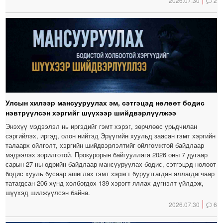
2026.07.30
2
Улсын хилээр мансууруулах эм, сэтгэцэд нөлөөт бодис
нэвтрүүлсэн хэргийг шүүхээр шийдвэрлүүлжээ
Энэхүү мэдээлэл нь иргэдийг гэмт хэрэг, зөрчлөөс урьдчилан
сэргийлэх, иргэд, олон нийтэд Эрүүгийн хуульд заасан гэмт хэргийн
талаарх ойлголт, хэргийн шийдвэрлэлтийг ойлгомжтой байдлаар
мэдээлэх зорилготой. Прокурорын байгууллага 2026 оны 7 дугаар
сарын 27-ны өдрийн байдлаар мансууруулах бодис, сэтгэцэд нөлөөт
бодис хууль бусаар ашиглах гэмт хэрэгт буруутгагдан яллагдагчаар
татагдсан 206 хүнд холбогдох 139 хэрэгт яллах дүгнэлт үйлдэж,
шүүхэд шилжүүлсэн байна.
2026.07.30
6