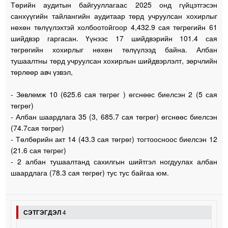
Төрийн аудитын байгууллагаас 2025 онд гүйцэтгэсэн
санхүүгийн тайлангийн аудитаар төрд учруулсан хохирлыг
нөхөн төлүүлэхтэй холбоотойгоор 4,432.9 сая төгрөгийн 61
шийдвэр гаргасан. Үүнээс 17 шийдвэрийн 101.4 сая
төгрөгийн хохирлыг нөхөн төлүүлээд байна. Албан
тушаалтны төрд учруулсан хохирлын шийдвэрлэлт, зөрчлийн
төрлөөр авч үзвэл,
- Зөвлөмж 10 (625.6 сая төгрөг ) өгснөөс биелсэн 2 (5 сая
төгрөг)
- Албан шаардлага 35 (3, 685.7 сая төгрөг) өгснөөс биелсэн
(74.7сая төгрөг)
- Төлбөрийн акт 14 (43.3 сая төгрөг) тогтоосноос биелсэн 12
(21.6 сая төгрөг)
- 2 албан тушаалтанд сахилгын шийтгэл ногдуулах албан
шаардлага (78.3 сая төгрөг) тус тус байгаа юм.
СЭТГЭГДЭЛ
4