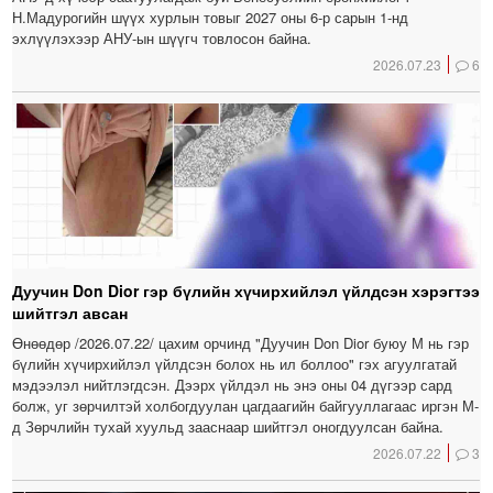
Н.Мадурогийн шүүх хурлын товыг 2027 оны 6-р сарын 1-нд
эхлүүлэхээр АНУ-ын шүүгч товлосон байна.
2026.07.23
6
Дуучин Don Dior гэр бүлийн хүчирхийлэл үйлдсэн хэрэгтээ
шийтгэл авсан
Өнөөдөр /2026.07.22/ цахим орчинд "Дуучин Don Dior буюу М нь гэр
бүлийн хүчирхийлэл үйлдсэн болох нь ил боллоо" гэх агуулгатай
мэдээлэл нийтлэгдсэн. Дээрх үйлдэл нь энэ оны 04 дүгээр сард
болж, уг зөрчилтэй холбогдуулан цагдаагийн байгууллагаас иргэн М-
д Зөрчлийн тухай хуульд зааснаар шийтгэл оногдуулсан байна.
2026.07.22
3