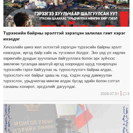
Түрээсийн байрны эрэлттэй зэрэгцэн залилах гэмт хэрэг
ихэсдэг
Хичээлийн шинэ жил эхлэхтэй зэрэгцэн түрээсийн байрны эрэлт
нэмэгдэж, иргэд байр хайх нь түгээмэл болдог. Энэ үед үл хөдлөх
хөрөнгийн дундын зуучлалын байгууллага болон эрх зүйчээс
зөвлөгөө тусалцаа авалгүй иргэд хоорондоо шууд тохиролцон
түрээсийн гэрээ байгуулах нь түрээслүүлэгч байраа алдах,
түрээслэгч нэг байрыг цааш нь хэд, хэдэн хүнд дамжуулан
түрээслэх, урьдчилгаа мөнгөө алдах бусад эдийн болон сэтгэл
санааны хохирол, эрсдэлийг дагуулдаг.
2026.07.31
3