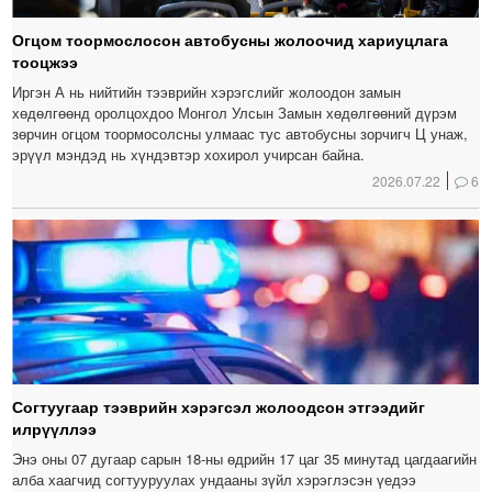
Огцом тоормослосон автобусны жолоочид хариуцлага
тооцжээ
Иргэн А нь нийтийн тээврийн хэрэгслийг жолоодон замын
хөдөлгөөнд оролцохдоо Монгол Улсын Замын хөдөлгөөний дүрэм
зөрчин огцом тоормосолсны улмаас тус автобусны зорчигч Ц унаж,
эрүүл мэндэд нь хүндэвтэр хохирол учирсан байна.
2026.07.22
6
Согтуугаар тээврийн хэрэгсэл жолоодсон этгээдийг
илрүүллээ
Энэ оны 07 дугаар сарын 18-ны өдрийн 17 цаг 35 минутад цагдаагийн
алба хаагчид согтууруулах ундааны зүйл хэрэглэсэн үедээ