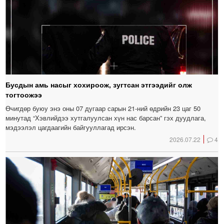
Бусдын амь насыг хохироож, зугтсан этгээдийг олж
тогтоожээ
Өчигдөр буюу энэ оны 07 дугаар сарын 21-ний өдрийн 23 цаг 50
минутад “Хэвлийдээ хутгалуулсан хүн нас барсан” гэх дуудлага,
мэдээлэл цагдаагийн байгууллагад ирсэн.
2026.07.22
4