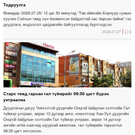
Тодруулга
Өнөөдөр /2026.07.25/ 12 цаг 50 минутад “Төв аймгийн Борнуур сумын
хуучин Соёлын төвд хүн боомилсон байдалтай нас барсан байна” гэх
дуудлага, мэдээлэл цагдаагийн байгууллагад бүртгэгдсэн.
2026.07.27
3
Старс төвд гарсан гал түймрийг 09:50 цагт бүрэн
унтраалаа
Дуудлагын дагуу Чингэлтэй дүүргийн Онцгой байдлын хэлтсийн Гал
түймэр унтраах, аврах 10 дугаар анги, нэмэлтээр Хан-Уул дүүргийн
Онцгой байдлын хэлтсийн Гал түймэр унтраах, аврах 14 дүгээр
ангийн алба хаагчид шуурхай ажиллаж, гал түймрийн тархалтыг
08:35 цагт зогсоосон.