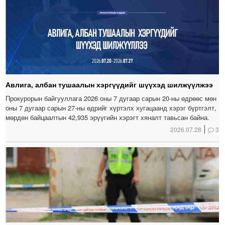
Авлига, албан тушаалын хэргүүдийг шүүхэд шилжүүлжээ
Прокурорын байгууллага 2026 оны 7 дугаар сарын 20-ны өдрөөс мөн
оны 7 дугаар сарын 27-ны өдрийг хүртэлх хугацаанд хэрэг бүртгэлт,
мөрдөн байцаалтын 42,935 эрүүгийн хэрэгт хяналт тавьсан байна.
2026.07.28
3