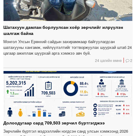
Шатахуун дамлан борлуулсан хоёр зөрчлийг илрүүлэн
шалгаж байна
Монгол Улсын Ерөнхий сайдын захирамжаар байгуулагдсан
шатахууны хангамж, нийлүүлэлтийг тогтворжуулах шуурхай штаб 24
цагаар ажиллаж шуурхай арга хэмжээ авч буй.
24 цагийн өмнө
2
Долоодугаар сард 709,503 зөрчил бүртгэгджээ
Зөрчлийн бүртгэл мэдээллийн нэгдсэн санд улсын хэмжээнд 2026