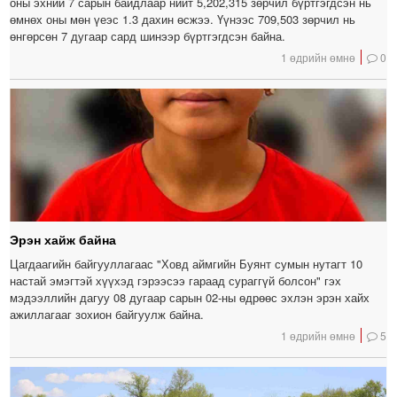
оны эхний 7 сарын байдлаар нийт 5,202,315 зөрчил бүртгэгдсэн нь
өмнөх оны мөн үеэс 1.3 дахин өсжээ. Үүнээс 709,503 зөрчил нь
өнгөрсөн 7 дугаар сард шинээр бүртгэгдсэн байна.
1 өдрийн өмнө
0
Эрэн хайж байна
Цагдаагийн байгууллагаас "Ховд аймгийн Буянт сумын нутагт 10
настай эмэгтэй хүүхэд гэрээсээ гараад сураггүй болсон" гэх
мэдээллийн дагуу 08 дугаар сарын 02-ны өдрөөс эхлэн эрэн хайх
ажиллагааг зохион байгуулж байна.
1 өдрийн өмнө
5