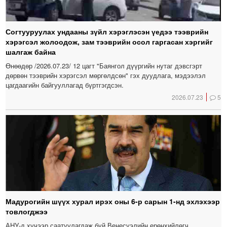
Согтууруулах ундааны зүйл хэрэглэсэн үедээ тээврийн
хэрэгсэл жолоодож, зам тээврийн осол гаргасан хэргийг
шалгаж байна
Өнөөдөр /2026.07.23/ 12 цагт "Баянгол дүүргийн нутаг дэвсгэрт
дөрвөн тээврийн хэрэгсэл мөргөлдсөн" гэх дуудлага, мэдээлэл
цагдаагийн байгууллагад бүртгэгдсэн.
2026.07.23
5
Мадурогийн шүүх хурал ирэх оны 6-р сарын 1-нд эхлэхээр
товлогджээ
АНУ-д хүчээр саатуулагдаж буй Венесуэлийн ерөнхийлөгч