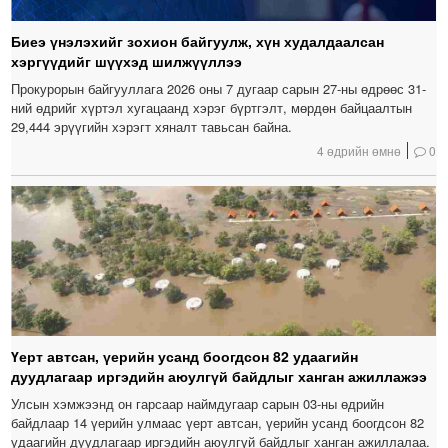
Биеэ үнэлэхийг зохион байгуулж, хүн худалдаалсан
хэргүүдийг шүүхэд шилжүүллээ
Прокурорын байгууллага 2026 оны 7 дугаар сарын 27-ны өдрөөс 31-
ний өдрийг хүртэл хугацаанд хэрэг бүртгэлт, мөрдөн байцаалтын
29,444 эрүүгийн хэрэгт хяналт тавьсан байна.
4 өдрийн өмнө
0
Үерт автсан, үерийн усанд боогдсон 82 удаагийн
дуудлагаар иргэдийн аюулгүй байдлыг ханган ажиллажээ
Улсын хэмжээнд он гарсаар наймдугаар сарын 03-ны өдрийн
байдлаар 14 үерийн улмаас үерт автсан, үерийн усанд боогдсон 82
удаагийн дуудлагаар иргэдийн аюулгүй байдлыг ханган ажиллалаа.