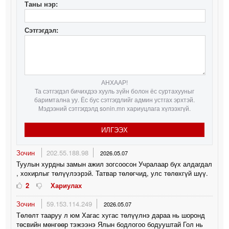
Таны нэр:
Сэтгэгдэл:
АНХААР!
Та сэтгэгдэл бичихдээ хууль зүйн болон ёс суртахууныг
баримтална уу. Ёс бус сэтгэгдлийг админ устгах эрхтэй.
Мэдээний сэтгэгдэлд sonin.mn хариуцлага хүлээхгүй.
ИЛГЭЭХ
Зочин
202.55.188.98
2026.05.07
Туулын хурдны замын ажил зогсоосон Учралаар бүх алдагдал
, хохирлыг төлүүлээрэй. Татвар төлөгчид, улс төлөхгүй шүү.
2
Хариулах
Зочин
59.153.114.249
2026.05.07
Төлөлт тааруу л юм Хагас хугас төлүүлнэ дараа нь шоронд
төсвийн мөнгөөр тэжээнэ Ялын бодлогоо бодууштай Гол нь