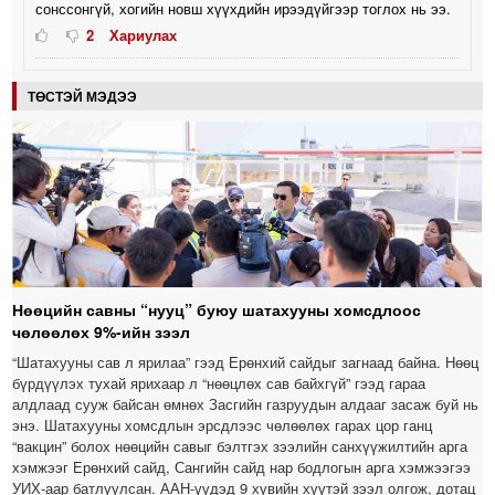
сонссонгүй, хогийн новш хүүхдийн ирээдүйгээр тоглох нь ээ.
2
Хариулах
ТӨСТЭЙ МЭДЭЭ
Нөөцийн савны “нууц” буюу шатахууны хомсдлоос
чөлөөлөх 9%-ийн зээл
“Шатахууны сав л ярилаа” гээд Ерөнхий сайдыг загнаад байна. Нөөц
бүрдүүлэх тухай ярихаар л “нөөцлөх сав байхгүй” гээд гараа
алдлаад сууж байсан өмнөх Засгийн газруудын алдааг засаж буй нь
энэ. Шатахууны хомсдлын эрсдлээс чөлөөлөх гарах цор ганц
“вакцин” болох нөөцийн савыг бэлтгэх зээлийн санхүүжилтийн арга
хэмжээг Ерөнхий сайд, Сангийн сайд нар бодлогын арга хэмжээгээ
УИХ-аар батлуулсан. ААН-үүдэд 9 хувийн хүүтэй зээл олгож, дотац