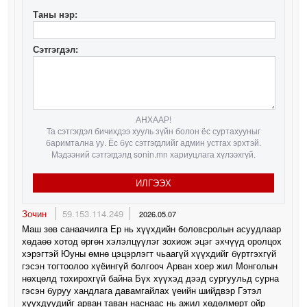
Таны нэр:
Сэтгэгдэл:
АНХААР!
Та сэтгэгдэл бичихдээ хууль зүйн болон ёс суртахууныг
баримтална уу. Ёс бус сэтгэгдлийг админ устгах эрхтэй.
Мэдээний сэтгэгдэлд sonin.mn хариуцлага хүлээхгүй.
ИЛГЭЭХ
Зочин
59.153.114.249
2026.05.07
Маш зөв санаачилга Ер нь хүүхдийн боловсролын асуудлаар
хөдаөө хотод өргөн хэлэлцүүлэг зохиож эцэг эхчүүд оролцох
хэрэгтэй Юуны өмнө цэцэрлэгт чьаагүй хүүхдийг бүртгэхгүй
гэсэн тогтоолоо хүёингүй болгооч Арван хоер жил Монголын
нөхцөлд тохирохгүй байна Бүх хүүхэд дээд сургуульд сурна
гэсэн буруу хандлага давамгайлах үеийн шийдвэр Гэтэл
хүүхдүүдийг арван таван наснаас нь ажил хөдөлмөрт ойр