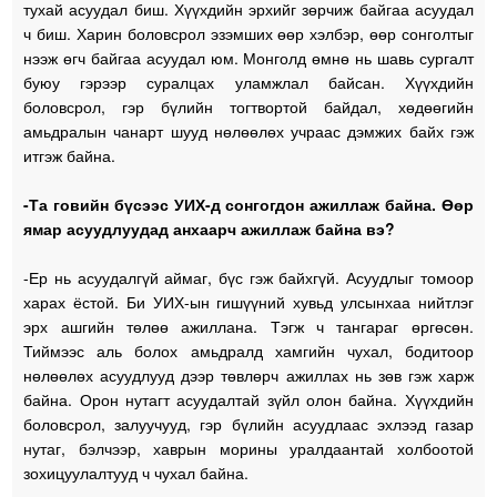
тухай асуудал биш. Хүүхдийн эрхийг зөрчиж байгаа асуудал
ч биш. Харин боловсрол эзэмших өөр хэлбэр, өөр сонголтыг
нээж өгч байгаа асуудал юм. Монголд өмнө нь шавь сургалт
буюу гэрээр суралцах уламжлал байсан. Хүүхдийн
боловсрол, гэр бүлийн тогтвортой байдал, хөдөөгийн
амьдралын чанарт шууд нөлөөлөх учраас дэмжих байх гэж
итгэж байна.
-Та говийн бүсээс УИХ-д сонгогдон ажиллаж байна. Өөр
ямар асуудлуудад анхаарч ажиллаж байна вэ?
-Ер нь асуудалгүй аймаг, бүс гэж байхгүй. Асуудлыг томоор
харах ёстой. Би УИХ-ын гишүүний хувьд улсынхаа нийтлэг
эрх ашгийн төлөө ажиллана. Тэгж ч тангараг өргөсөн.
Тиймээс аль болох амьдралд хамгийн чухал, бодитоор
нөлөөлөх асуудлууд дээр төвлөрч ажиллах нь зөв гэж харж
байна. Орон нутагт асуудалтай зүйл олон байна. Хүүхдийн
боловсрол, залуучууд, гэр бүлийн асуудлаас эхлээд газар
нутаг, бэлчээр, хаврын морины уралдаантай холбоотой
зохицуулалтууд ч чухал байна.