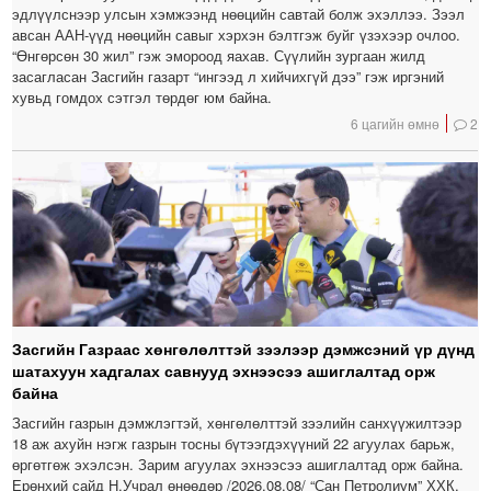
эдлүүлснээр улсын хэмжээнд нөөцийн савтай болж эхэллээ. Зээл
авсан ААН-үүд нөөцийн савыг хэрхэн бэлтгэж буйг үзэхээр очлоо.
“Өнгөрсөн 30 жил” гэж эмороод яахав. Сүүлийн зургаан жилд
засагласан Засгийн газарт “ингээд л хийчихгүй дээ” гэж иргэний
хувьд гомдох сэтгэл төрдөг юм байна.
6 цагийн өмнө
2
Засгийн Газраас хөнгөлөлттэй зээлээр дэмжсэний үр дүнд
шатахуун хадгалах савнууд эхнээсээ ашиглалтад орж
байна
Засгийн газрын дэмжлэгтэй, хөнгөлөлттэй зээлийн санхүүжилтээр
18 аж ахуйн нэгж газрын тосны бүтээгдэхүүний 22 агуулах барьж,
өргөтгөж эхэлсэн. Зарим агуулах эхнээсээ ашиглалтад орж байна.
Ерөнхий сайд Н.Учрал өнөөдөр /2026.08.08/ “Сан Петролиум” ХХК,