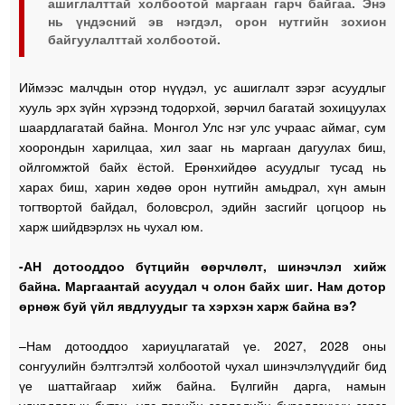
ашиглалттай холбоотой маргаан гарч байгаа. Энэ
нь үндэсний эв нэгдэл, орон нутгийн зохион
байгуулалттай холбоотой.
Иймээс малч­дын отор нүүдэл, ус ашиглалт зэрэг асуудлыг
хууль эрх зүйн хүрээнд тодорхой, зөрчил багатай зо­хи­цуулах
шаардлагатай байна. Монгол Улс нэг улс учраас аймаг, сум
хоорондын харилцаа, хил зааг нь мар­гаан дагуулах биш,
ойлгомжтой байх ёстой. Ерөнхийдөө асуудлыг тусад нь
харах биш, харин хөдөө орон нутгийн амьдрал, хүн амын
тогт­вортой байдал, боловсрол, эдийн засгийг цогцоор нь
харж шийдвэрлэх нь чухал юм.
-АН дотооддоо бүтцийн өөрчлөлт, шинэчлэл хийж
байна. Маргаантай асуудал ч олон байх шиг. Нам дотор
өрнөж буй үйл явдлуудыг та хэрхэн харж байна вэ?
–Нам дотооддоо хариуцлагатай үе. 2027, 2028 оны
сонгуулийн бэлтгэлтэй холбоотой чухал шинэчлэлүүдийг бид
үе шаттайгаар хийж байна. Бүлгийн дарга, намын
удирдлагын бүтэц, улс төрийн зөвлөлийн бүрэлдэхүүн зэрэг