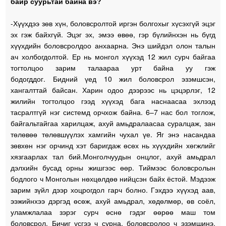
байр суурьтай байна вэ?
-Хүүхдээ зөв хүн, боловсролтой иргэн болгохыг хүсэхгүй эцэг
эх гэж байхгүй. Эцэг эх, эмээ өвөө, гэр бүлийнхэн нь бүгд
хүүхдийн боловсролдоо анхаарна. Энэ шийдэл олон талын
ач холбогдолтой. Ер нь монгол хүүхэд 12 жил сурч байгаа
тогтолцоо зарим талаараа урт байна уу гэж
бодогддог. Бидний үед 10 жил боловсрол эзэмшсэн,
хангалттай байсан. Харин одоо дээрээс нь цэцэрлэг, 12
жилийн тогтолцоо гээд хүүхэд бага наснаасаа эхлээд
тасралтгүй нэг системд орчхож байна. 6–7 нас бол тоглож,
байгальтайгаа харилцаж, ахуй амьдралаасаа суралцаж, зан
төлөвөө төлөвшүүлэх хамгийн чухал үе. Яг энэ насандаа
зөвхөн нэг орчинд хэт баригдаж өсөх нь хүүхдийн хөгжлийг
хязгаарлах тал бий.Монголчуудын онцлог, ахуй амьдрал
дэлхийн бусад орны жишгээс өөр. Тиймээс боловсролын
бодлого ч Монголын нөхцөлдөө нийцсэн байх ёстой. Мэдээж
зарим зүйл дээр хоцрогдол гарч болно. Гэхдээ хүүхэд аав,
ээжийнхээ дэргэд өсөж, ахуй амьдрал, хөдөлмөр, өв соёл,
уламжлалаа зэрэг сурч өснө гэдэг өөрөө маш том
боловсрол. Бичиг үсгээ ч сурна, боловсролоо ч эзэмшинэ,