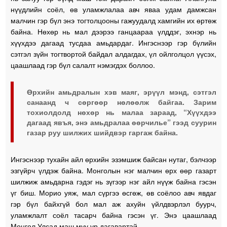
нүүдлийн соёл, өв уламжлалаа авч яваа удам дамжсан
малчин гэр бүл энэ тогтолцооны гажуудалд хамгийн их өртөж
байна. Нөхөр нь мал дээрээ ганцаараа үлддэг, эхнэр нь
хүүхдээ дагаад тусдаа амьдардаг. Ингэснээр гэр бүлийн
сэтгэл зүйн тогтвортой байдал алдагдах, үл ойлголцол үүсэх,
цаашлаад гэр бүл салалт нэмэгдэх боллоо.
Өрхийн амьдралын хэв маяг, эрүүл мэнд, сэтгэл
санаанд ч сөргөөр нөлөөлж байгаа. Зарим
тохиолдолд нөхөр нь малаа зараад, “Хүүхдээ
дагаад явъя, энэ амьдралаа өөрчилье” гээд суурин
газар руу шилжих шийдвэр гаргаж байна.
Ингэснээр тухайн айл өрхийн эзэмшиж байсан нутаг, бэлчээр
эзгүйрч үлдэж байна. Монголын нэг малчин өрх өөр газарт
шилжиж амьдарна гэдэг нь зүгээр нэг айл нүүж байна гэсэн
үг биш. Морио уяж, мал сүргээ өсгөж, өв соёлоо авч явдаг
гэр бүл байхгүй бол мал аж ахуйн үйлдвэрлэл буурч,
уламжлалт соёл тасарч байна гэсэн үг. Энэ цаашлаад
Монгол Улсад маш муу үр дагавартай.