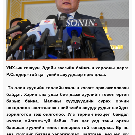
УИХ-ын гишүүн, Эдийн засгийн байнгын хорооны дарга
Р.Сэддоржтой цаг үеийн асуудлаар ярилцлаа.
-Та олон хуулийн төслийн ажлын хэсэгт орж ажилласан
байдаг. Харин энэ удаа бие дааж хуулийн төсөл өргөн
барьж байна. Малчны хүүхдүүдийн сурах орчин
нөхцөлөөс шалтгаалсан нийгмийн асуудлуудыг шийдэх
зорилготой гэж ойлголоо. Улс төрийн нөхцөл байдал
нэлээд ойлгомжгүй байна. Энэ цаг үед таны өргөн
барьсан хуулийн төсөл сонирхолтой санагдлаа. Ер нь
энэ хуулийг батлан хэрэгжүүлэх шалтгаан, нөхцөл юу