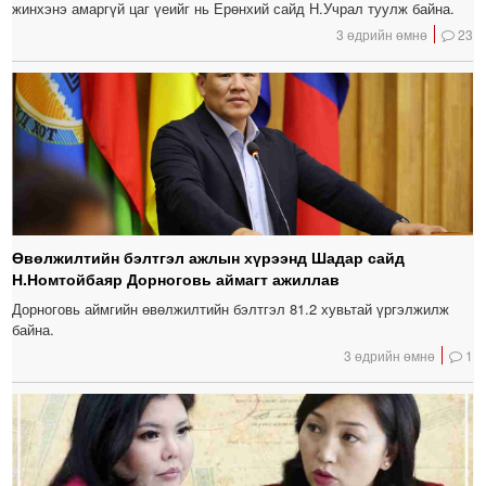
жинхэнэ амаргүй цаг үеийг нь Ерөнхий сайд Н.Учрал туулж байна.
3 өдрийн өмнө
23
Өвөлжилтийн бэлтгэл ажлын хүрээнд Шадар сайд
Н.Номтойбаяр Дорноговь аймагт ажиллав
Дорноговь аймгийн өвөлжилтийн бэлтгэл 81.2 хувьтай үргэлжилж
байна.
3 өдрийн өмнө
1