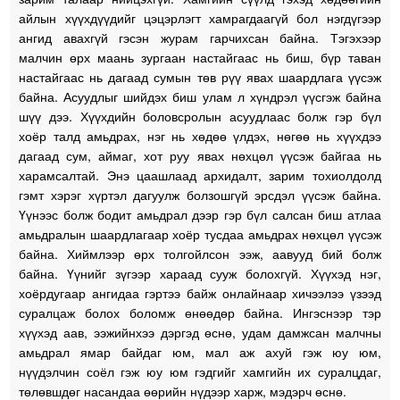
айлын хүүхдүүдийг цэцэрлэгт хамрагдаагүй бол нэгдүгээр
ангид авахгүй гэсэн журам гарчихсан байна. Тэгэхээр
малчин өрх маань зургаан настайгаас нь биш, бүр таван
настайгаас нь дагаад сумын төв рүү явах шаардлага үүсэж
байна. Асуудлыг шийдэх биш улам л хүндрэл үүсгэж байна
шүү дээ. Хүүхдийн боловсролын асуудлаас болж гэр бүл
хоёр талд амьдрах, нэг нь хөдөө үлдэх, нөгөө нь хүүхдээ
дагаад сум, аймаг, хот руу явах нөхцөл үүсэж байгаа нь
харамсалтай. Энэ цаашлаад архидалт, зарим тохиолдолд
гэмт хэрэг хүртэл дагуулж болзошгүй эрсдэл үүсэж байна.
Үүнээс болж бодит амьдрал дээр гэр бүл салсан биш атлаа
амьдралын шаардлагаар хоёр тусдаа амьдрах нөхцөл үүсэж
байна. Хиймлээр өрх толгойлсон ээж, аавууд бий болж
байна. Үүнийг зүгээр хараад сууж болохгүй. Хүүхэд нэг,
хоёрдугаар ангидаа гэртээ байж онлайнаар хичээлээ үзээд
суралцаж болох боломж өнөөдөр байна. Ингэснээр тэр
хүүхэд аав, ээжийнхээ дэргэд өснө, удам дамжсан малчны
амьдрал ямар байдаг юм, мал аж ахуй гэж юу юм,
нүүдэлчин соёл гэж юу юм гэдгийг хамгийн их суралцдаг,
төлөвшдөг насандаа өөрийн нүдээр харж, мэдэрч өснө.