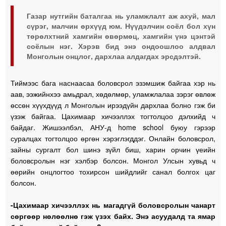
Газар нутгийн баталгаа нь уламжлалт аж ахуй, мал
сүрэг, малчин өрхүүд юм. Нүүдэлчин соёл бол хүн
төрөлхтний хамгийн өвөрмөц, хамгийн үнэ цэнтэй
соёлын нэг. Хэрэв бид энэ ондоошлоо алдвал
Монголын онцлог, дархлаа алдагдах эрсдэлтэй.
Тиймээс бага наснаасаа боловсрол эзэмшиж байгаа хэр нь
аав, ээжийнхээ амьдрал, хөдөлмөр, уламжлалаа зэрэг өвлөж
өссөн хүүхдүүд л Монголын ирээдүйн дархлаа болно гэж би
үзэж байгаа. Цахимаар хичээллэх тогтолцоо дэлхийд ч
байдаг. Жишээлбэл, АНУ-д home school буюу гэрээр
суралцах тогтолцоо өргөн хэрэглэгддэг. Онлайн боловсрол,
зайны сургалт бол шинэ зүйл биш, харин орчин үеийн
боловсролын нэг хэлбэр болсон. Монгол Улсын хувьд ч
өөрийн онцлогтоо тохирсон шийдлийг санал болгох цаг
болсон.
-Цахимаар хичээллэх нь магадгүй боловсролын чанарт
сөргөөр нөлөөлнө гэж үзэх байх. Энэ асуудалд та ямар