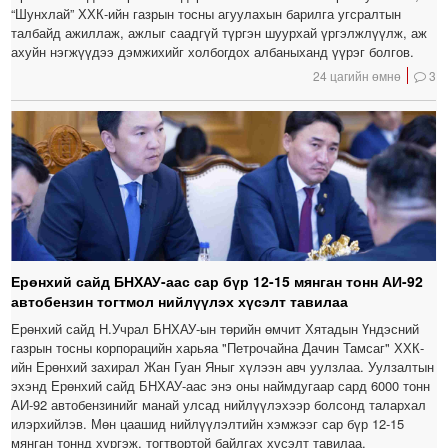
“Шунхлай” ХХК-ийн газрын тосны агуулахын барилга угсралтын
талбайд ажиллаж, ажлыг саадгүй түргэн шуурхай үргэлжлүүлж, аж
ахуйн нэгжүүдээ дэмжихийг холбогдох албаныханд үүрэг болгов.
24 цагийн өмнө
3
Ерөнхий сайд БНХАУ-аас сар бүр 12-15 мянган тонн АИ-92
автобензин тогтмол нийлүүлэх хүсэлт тавилаа
Ерөнхий сайд Н.Учрал БНХАУ-ын төрийн өмчит Хятадын Үндэсний
газрын тосны корпорацийн харьяа "Петрочайна Дачин Тамсаг" ХХК-
ийн Ерөнхий захирал Жан Гуан Яныг хүлээн авч уулзлаа. Уулзалтын
эхэнд Ерөнхий сайд БНХАУ-аас энэ оны наймдугаар сард 6000 тонн
АИ-92 автобензинийг манай улсад нийлүүлэхээр болсонд талархал
илэрхийлэв. Мөн цаашид нийлүүлэлтийн хэмжээг сар бүр 12-15
мянган тоннд хүргэж, тогтвортой байлгах хүсэлт тавилаа.