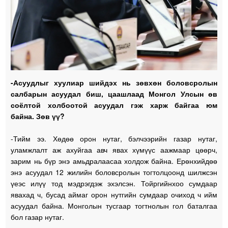
-Асуудлыг хуулиар шийдэх нь зөвхөн боловсролын
салбарын асуудал биш, цаашлаад Монгол Улсын өв
соёлтой холбоотой асуудал гэж харж байгаа юм
байна. Зөв үү?
-Тийм ээ. Хөдөө орон нутаг, бэлчээрийн газар нутаг,
уламжлалт аж ахуйгаа авч явах хүмүүс аажмаар цөөрч,
зарим нь бүр энэ амьдралаасаа холдож байна. Ерөнхийдөө
энэ асуудал 12 жилийн боловсролын тогтолцоонд шилжсэн
үеэс илүү тод мэдрэгдэж эхэлсэн. Тойргийнхоо сумдаар
явахад ч, бусад аймаг орон нутгийн сумдаар очиход ч ийм
асуудал байна. Монголын тусгаар тогтнолын гол баталгаа
бол газар нутаг.