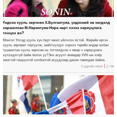
Үндсэн хууль зөрчсөн Х.Булгантуяа, үндэсний эв нэгдэлд
харшилсан М.Нарантуяа-Нара нарт хэзээ хариуцлага
тооцох вэ?
Монгол Улсад хууль хүн бүрт ижил үйлчлэх ёстой. Жирийн иргэн
хууль зөрчвөл торгуулж, шийтгүүлдэг хэрнээ төрийн өндөр албан
тушаалтан хууль зөрчсөн нь тогтоогдсон ч ямар ч хариуцлага
хүлээдэггүй байж болох уу?Энэ асуулт өнөөдөр УИХ-ын хоёр
эмэгтэй гишүүнтэй холбоотой асуудлаар дахин тавигдаж байна.
3 өдрийн өмнө
48