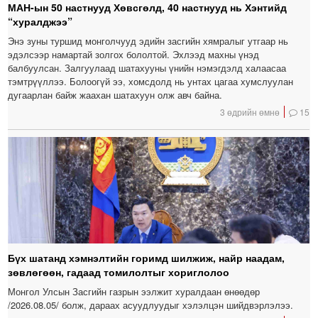
МАН-ын 50 настнууд Хөвсгөлд, 40 настнууд нь Хэнтийд
“хуралджээ”
Энэ зуны туршид монголчууд эдийн засгийн хямралыг утгаар нь
эдэлсээр намартай золгох бололтой. Эхлээд махны үнэд
балбуулсан. Залгуулаад шатахууны үнийн нэмэгдэлд халаасаа
тэмтрүүллээ. Болоогүй ээ, хомсдолд нь унтах цагаа хумслуулан
дугаарлан байж жаахан шатахуун олж авч байна.
3 өдрийн өмнө
15
Бүх шатанд хэмнэлтийн горимд шилжиж, найр наадам,
зөвлөгөөн, гадаад томилолтыг хориглолоо
Монгол Улсын Засгийн газрын ээлжит хуралдаан өнөөдөр
/2026.08.05/ болж, дараах асуудлуудыг хэлэлцэн шийдвэрлэлээ.