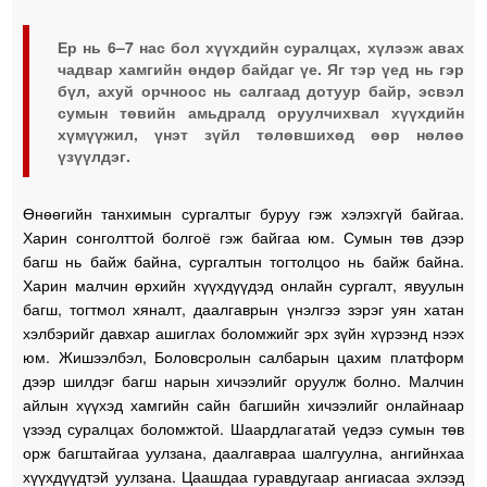
Ер нь 6–7 нас бол хүүхдийн суралцах, хүлээж авах
чадвар хамгийн өндөр байдаг үе. Яг тэр үед нь гэр
бүл, ахуй орчноос нь салгаад дотуур байр, эсвэл
сумын төвийн амьдралд оруулчихвал хүүхдийн
хүмүүжил, үнэт зүйл төлөвшихөд өөр нөлөө
үзүүлдэг.
Өнөөгийн танхимын сургалтыг буруу гэж хэлэхгүй байгаа.
Харин сонголттой болгоё гэж байгаа юм. Сумын төв дээр
багш нь байж байна, сургалтын тогтолцоо нь байж байна.
Харин малчин өрхийн хүүхдүүдэд онлайн сургалт, явуулын
багш, тогтмол хяналт, даалгаврын үнэлгээ зэрэг уян хатан
хэлбэрийг давхар ашиглах боломжийг эрх зүйн хүрээнд нээх
юм. Жишээлбэл, Боловсролын салбарын цахим платформ
дээр шилдэг багш нарын хичээлийг оруулж болно. Малчин
айлын хүүхэд хамгийн сайн багшийн хичээлийг онлайнаар
үзээд суралцах боломжтой. Шаардлагатай үедээ сумын төв
орж багштайгаа уулзана, даалгавраа шалгуулна, ангийнхаа
хүүхдүүдтэй уулзана. Цаашдаа гуравдугаар ангиасаа эхлээд