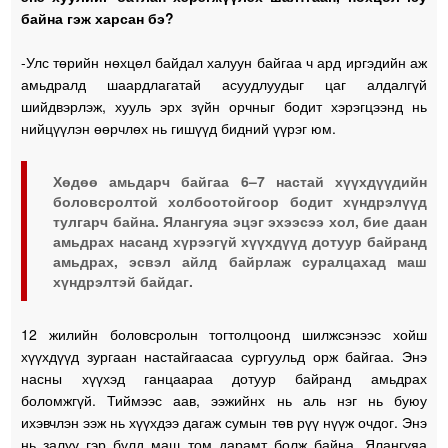
байна гэж харсан бэ?
-Улс төрийн нөхцөл байдал халуун байгаа ч ард иргэдийн аж
амьдралд шаардлагатай асуудлуудыг цаг алдалгүй
шийдвэрлэж, хууль эрх зүйн орчныг бодит хэрэгцээнд нь
нийцүүлэн өөрчлөх нь гишүүд бидний үүрэг юм.
Хөдөө амьдарч байгаа 6–7 настай хүүхдүүдийн
боловсролтой холбоотойгоор бодит хүндрэлүүд
тулгарч байна. Ялангуяа эцэг эхээсээ хол, бие даан
амьдрах насанд хүрээгүй хүүхдүүд дотуур байранд
амьдрах, эсвэл айлд байрлаж суралцахад маш
хүндрэлтэй байдаг.
12 жилийн боловсролын тогтолцоонд шилжсэнээс хойш
хүүхдүүд зургаан настайгаасаа сургуульд орж байгаа. Энэ
насны хүүхэд ганцаараа дотуур байранд амьдрах
боломжгүй. Тиймээс аав, ээжийнх нь аль нэг нь буюу
ихэвчлэн ээж нь хүүхдээ дагаж сумын төв рүү нүүж очдог. Энэ
нь залуу гэр бүлд маш том дарамт болж байна. Ялангуяа