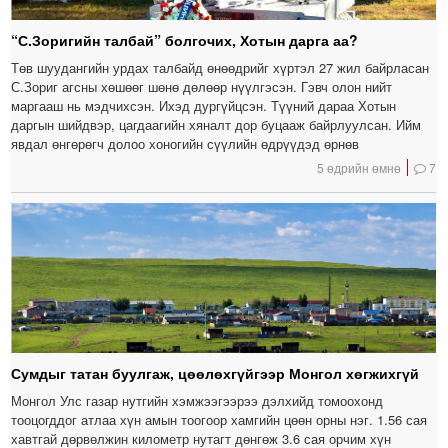
“С.Зоригийн талбай” болгочих, Хотын дарга аа?
Төв шуудангийн урдах талбайд өнөөдрийг хүртэл 27 жил байрласан
С.Зориг агсны хөшөөг шөнө дөлөөр нүүлгэсэн. Гэвч олон нийт
маргааш нь мэдчихсэн. Ихэд дургүйцсэн. Түүний дараа Хотын
даргын шийдвэр, цагдаагийн хяналт дор буцааж байрлуулсан. Ийм
явдал өнгөрөгч долоо хоногийн сүүлийн өдрүүдэд өрнөв
5 өдрийн өмнө
7
Сумдыг татан буулгаж, цөөлөхгүйгээр Монгол хөгжихгүй
Монгол Улс газар нутгийн хэмжээгээрээ дэлхийд томоохонд
тооцогддог атлаа хүн амын тоогоор хамгийн цөөн орны нэг. 1.56 сая
хавтгай дөрвөлжин километр нутагт дөнгөж 3.6 сая орчим хүн