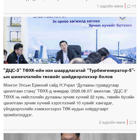
1 өдрийн өмнө
11
"ДЦС-3” ТӨХК-ийн нэн шаардлагатай “Турбингенератор-5”-
ын шинэчлэлийн төсвийг шийдвэрлэхээр болов
Монгол Улсын Ерөнхий сайд Н.Учрал “Дулааны гуравдугаар
цахилгаан станц” ТӨХК-д өнөөдөр /2026.08.07/ ажиллав. “ДЦС-3”
ТӨХК нь нийслэлийн дулааны эрчим хүчний 32 хувь, төвийн бүсийн
цахилгаан эрчим хүчний хэрэглээний 10 хувийг хангадаг,
үйлдвэрлэлийн хэмжээгээрээ ТӨК-иудын хоёрдугаарт
эрэмбэлэгддэг.
2 өдрийн өмнө
3