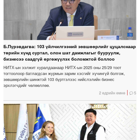
Б.Пүрэвдагва: 103 үйлчилгээний зөвшөөрлийг цуцалснаар
төрийн хүнд суртал, олон шат дамжлагыг бууруулж,
бизнесээ саадгүй өргөжүүлэх боломжтой боллоо
НИТХ-ын ээлжит хуралдаанаар НИТХ-ын 2025 оны 25/29 тоот
тогтоолоор батлагдсан журмын зарим хэсгийг хүчингүй болгож,
зөвшөөрлийн шинжтэй 103 бүртгэлээс нийслэлийн бизнес
эрхлэгчдийг чөлөөллөө.
2 өдрийн өмнө
5