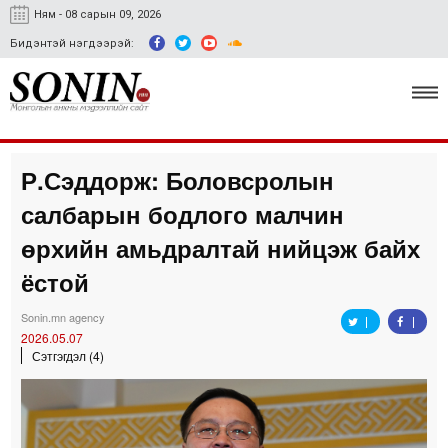
Ням - 08 сарын 09, 2026
Бидэнтэй нэгдээрэй:
Р.Сэддорж: Боловсролын
Улс төр, эдийн засаг
салбарын бодлого малчин
Гэмт хэрэг
өрхийн амьдралтай нийцэж байх
Нийгэм, соёл
ёстой
Спорт
Sonin.mn agency
2026.05.07
Easy news
Сэтгэгдэл (4)