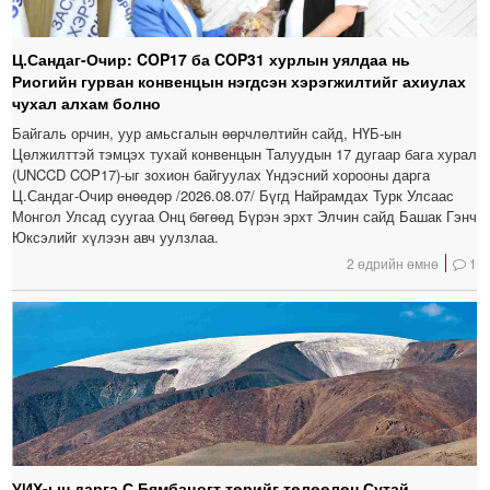
Ц.Сандаг-Очир: COP17 ба COP31 хурлын уялдаа нь
Риогийн гурван конвенцын нэгдсэн хэрэгжилтийг ахиулах
чухал алхам болно
Байгаль орчин, уур амьсгалын өөрчлөлтийн сайд, НҮБ-ын
Цөлжилттэй тэмцэх тухай конвенцын Талуудын 17 дугаар бага хурал
(UNCCD COP17)-ыг зохион байгуулах Үндэсний хорооны дарга
Ц.Сандаг-Очир өнөөдөр /2026.08.07/ Бүгд Найрамдах Турк Улсаас
Монгол Улсад суугаа Онц бөгөөд Бүрэн эрхт Элчин сайд Башак Гэнч
Юксэлийг хүлээн авч уулзлаа.
2 өдрийн өмнө
1
УИХ-ын дарга С.Бямбацогт төрийг төлөөлөн Сутай