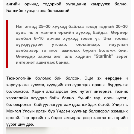
ангийн орчинд тодорхой хугацаанд хамруулж болно.
Багшийн хувьд ч энэ боломжтой.
Нэг ангид 25–30 хүүхэд байлаа гэхэд тэдний 20–30
хувь нь л малчин өрхийн хүүхэд байдаг. Өөрөөр
хэлбэл 6–10 орчим хүүхэд гэсэн үг. Энэ тооны
хүүхдүүдтэй утсаар, онлайнаар, явуулын
хэлбэрээр тогтмол ажиллах бүрэн боломж бий.
Өнөөдөр зарим айл аль хэдийн “Starlink” зэрэг
интернэт ашиглаж байна.
Технологийн боломж бий болсон. Эцэг эх өөрсдөө ч
хариуцлага хүлээж, хүүхдийнхээ суралцах орчныг бүрдүүлэх
боломжтой. Харин алслагдсан бүс нутагт интернэт, техник
хэрэгслийн асуудал байж болно. Үүнийг төр, орон нутаг,
боловсролын байгууллагууд хамтдаа шийдэх ёстой. Учир нь
Монгол Улсын иргэн бүр Үндсэн хуулиар боловсрол эзэмших
эрхтэй. Тэр эрхийг нь бодит амьдрал дээр хангах нь төрийн
үүрэг шүү дээ.