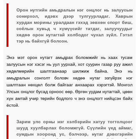
Орон нутгийн амьдралын нэг онцлог нь залуусын
сонирхол, идэвх дээр тулгуурладаг. Хаврын
хурдан морины уралдаан гэхэд зөвхөн спорт биш,
соёлын хувьд ч хүмүүсийг татдаг, залуучуудыг
хөдөө орон нутагтай холбодог чухал зүйл. Гэтэл
тэр нь байхгүй болсон.
Энэ мэт орон нутагт амьдрах боломжийг нь хаах тусам
залуусын нэг хэсэг нь уул уурхай, хот суурин газар руу ажил
хөдөлмөрийн шалтгаанаар шилжиж байна. Энэ нь
амьдралын сонголт боловч хөдөө нутаг эзгүйрэх нэг
шалтгаан нөхцөл болж байгааг анхаарах хэрэгтэй. Монгол
Улсын онцлог бусад орноос өөр. Өргөн уудам нутагтай, цөөн
хүн амтай учир төрийн бодлого ч энэ онцлогт нийцсэн байх
ёстой.
Зарим улс орны нэг хэлбэрийн хатуу тогтолцоог
шууд хуулбарлах бо­ломжгүй. Сүүлийн үед аймаг,
сумдын хооронд ус, бэлчээр, нутаг дэвсгэрийн