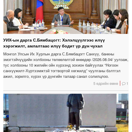
УИХ-ын дарга С.Бямбацогт: Хэлэлцүүлгээс илүү
хэрэгжилт, амлалтаас илүү бодит үр дүн чухал
Монгол Улсын Их Хурлын дарга С.Бямбацогт Санхүү, банкны
эмэгтэйчүүдийн холбооны төлөөлөлтэй өнөөдөр /2026.08.04/ уулзаж,
тус холбооны 10 жилийн ойн хүрээнд зохион байгуулах “Ногоон
санхүүжилт-Хүртээмжтэй тогтвортой хөгжилд” чуулганы бэлтгэл
ажил, зорилго, хүрэх үр дүнгийн талаар санал солилцлоо.
5 өдрийн өмнө
1