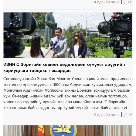
4 өдрийн өмнө
20
ИЗНН С.Зоригийн хөшөөг хөдөлгөсөн хүмүүст эрүүгийн
хариуцлага тооцохыг шаардав
Санжаасүрэнгийн Зориг бол Монгол Улсыг социализмаас ардчилсан
тогтолцоонд шилжүүлсэн 1990 оны Ардчилсан хувьсгалын удирдагч,
Монголын Ардчилсан Холбооны анхны Ерөнхий зохицуулагч байсан
хүн. Өнөөдөр бидний эдэлж буй эрх чөлөө, олон намын тогтолцоо,
чөлөөт сонгуулийн үндэсийг тавьсан манлайлагч юм. С.Зоригийн
хөшөөг ярьж байна гэдэг нь тэр хүний түүхийг ярьж байна гэсэн үг.
5 өдрийн өмнө
15