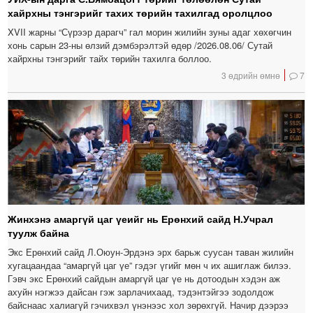
хайрхны тэнгэрийг тахих төрийн тахилгад оролцлоо
XVII жарны “Сүрээр дарагч” гал морин жилийн зуны адаг хөхөгчин
хонь сарын 23-ны өлзий дэмбэрэлтэй өдөр /2026.08.06/ Сутай
хайрхны тэнгэрийг тайх төрийн тахилга боллоо.
3 өдрийн өмнө
7
Жинхэнэ амаргүй цаг үеийг нь Ерөнхий сайд Н.Учрал
туулж байна
Экс Ерөнхий сайд Л.Оюун-Эрдэнэ эрх барьж суусан таван жилийн
хугацаандаа “амаргүй цаг үе” гэдэг үгийг мөн ч их ашиглаж билээ.
Гэвч экс Ерөнхий сайдын амаргүй цаг үе нь дотоодын хэдэн аж
ахуйн нэгжээ дайсан гэж зарлачихаад, тэдэнтэйгээ зодолдож
байснаас халиагүй гэчихвэл үнэнээс хол зөрөхгүй. Начир дээрээ