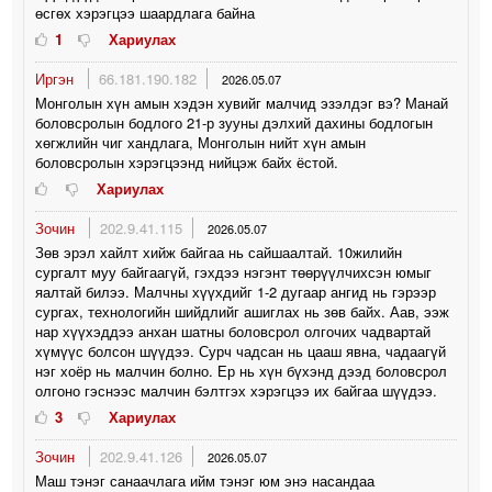
өсгөх хэрэгцээ шаардлага байна
1
Хариулах
Иргэн
66.181.190.182
2026.05.07
Монголын хүн амын хэдэн хувийг малчид эзэлдэг вэ? Манай
боловсролын бодлого 21-р зууны дэлхий дахины бодлогын
хөгжлийн чиг хандлага, Монголын нийт хүн амын
боловсролын хэрэгцээнд нийцэж байх ёстой.
Хариулах
Зочин
202.9.41.115
2026.05.07
Зөв эрэл хайлт хийж байгаа нь сайшаалтай. 10жилийн
сургалт муу байгаагүй, гэхдээ нэгэнт төөрүүлчихсэн юмыг
яалтай билээ. Малчны хүүхдийг 1-2 дугаар ангид нь гэрээр
сургах, технологийн шийдлийг ашиглах нь зөв байх. Аав, ээж
нар хүүхэддээ анхан шатны боловсрол олгочих чадвартай
хүмүүс болсон шүүдээ. Сурч чадсан нь цааш явна, чадаагүй
нэг хоёр нь малчин болно. Ер нь хүн бүхэнд дээд боловсрол
олгоно гэснээс малчин бэлтгэх хэрэгцээ их байгаа шүүдээ.
3
Хариулах
Зочин
202.9.41.126
2026.05.07
Маш тэнэг санаачлага ийм тэнэг юм энэ насандаа