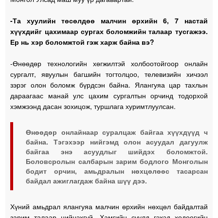
-Та хуулийн төсөлдөө малчин өрхийн 6, 7 настай
хүүхдийг цахимаар сургах боломжийн талаар тусгажээ.
Ер нь хэр боломжтой гэж харж байна вэ?
-Өнөөдөр технологийн хөгжилтэй холбоотойгоор онлайн
сургалт, явуулын багшийн тогтолцоо, телевизийн хичээл
зэрэг олон боломж бүрдсэн байна. Ялангуяа цар тахлын
дараагаас манай улс цахим сургалтын орчинд тодорхой
хэмжээнд дасан зохицож, туршлага хуримтлуулсан.
Өнөөдөр онлайнаар суралцаж байгаа хүүхдүүд ч
байна. Тэгэхээр нийгэмд олон асуудал дагуулж
байгаа энэ асуудлыг шийдэх боломжтой.
Боловсролын салбарын зарим бодлого Монголын
бодит орчин, амьдралын нөхцөлөөс тасарсан
байдал ажиглагдаж байна шүү дээ.
Хүний амьдрал ялангуяа малчин өрхийн нөхцөл байдалтай
зарим талаар нийцэхгүй. Хамгийн сүүлд гэхэд хөдөөгийн