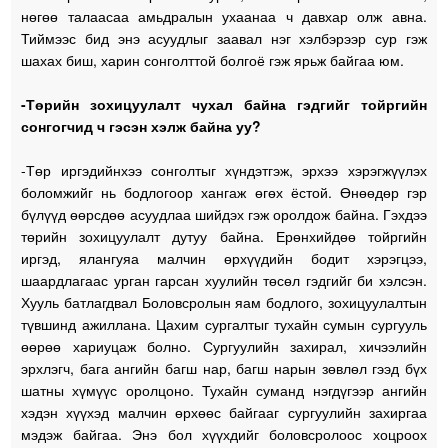
нөгөө талаасаа амьдралын ухаанаа ч давхар олж авна.
Тиймээс бид энэ асуудлыг заавал нэг хэлбэрээр сур гэж
шахах биш, харин сонголттой болгоё гэж ярьж байгаа юм.
-Төрийн зохицуулалт чухал байна гэдгийг тойргийн
сонгогчид ч гэсэн хэлж байна уу?
-Төр иргэдийнхээ сонголтыг хүндэтгэж, эрхээ хэрэгжүүлэх
боломжийг нь бодлогоор хангаж өгөх ёстой. Өнөөдөр гэр
бүлүүд өөрсдөө асуудлаа шийдэх гэж оролдож байна. Гэхдээ
төрийн зохицуулалт дутуу байна. Ерөнхийдөө тойргийн
иргэд, ялангуяа малчин өрхүүдийн бодит хэрэгцээ,
шаардлагаас урган гарсан хуулийн төсөл гэдгийг би хэлсэн.
Хууль батлагдвал Боловсролын яам бодлого, зохицуулалтын
түвшинд ажиллана. Цахим сургалтыг тухайн сумын сургууль
өөрөө хариуцаж болно. Сургуулийн захирал, хичээлийн
эрхлэгч, бага ангийн багш нар, багш нарын зөвлөл гээд бүх
шатны хүмүүс оролцоно. Тухайн суманд нэгдүгээр ангийн
хэдэн хүүхэд малчин өрхөөс байгааг сургуулийн захиргаа
мэдэж байгаа. Энэ бол хүүхдийг боловсролоос хоцроох