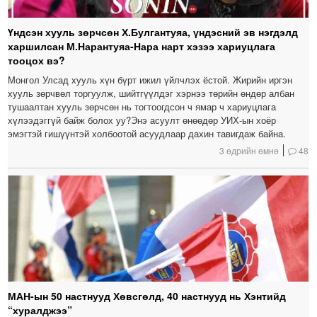
Үндсэн хууль зөрчсөн Х.Булгантуяа, үндэсний эв нэгдэлд
харшилсан М.Нарантуяа-Нара нарт хэзээ хариуцлага
тооцох вэ?
Монгол Улсад хууль хүн бүрт ижил үйлчлэх ёстой. Жирийн иргэн
хууль зөрчвөл торгуулж, шийтгүүлдэг хэрнээ төрийн өндөр албан
тушаалтан хууль зөрчсөн нь тогтоогдсон ч ямар ч хариуцлага
хүлээдэггүй байж болох уу?Энэ асуулт өнөөдөр УИХ-ын хоёр
эмэгтэй гишүүнтэй холбоотой асуудлаар дахин тавигдаж байна.
3 өдрийн өмнө
48
МАН-ын 50 настнууд Хөвсгөлд, 40 настнууд нь Хэнтийд
“хуралджээ”