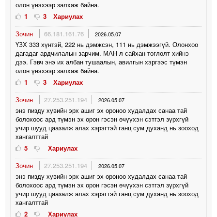
олон үнэхээр залхаж байна.
1
3
Хариулах
Зочин
66.181.161.76
2026.05.07
ҮЗХ 333 хүнтэй, 222 нь дэмжсэн, 111 нь дэмжээгүй. Олонхоо
дагадаг ардчилалын зарчим. МАН л сайхан тоглолт хийнэ
дээ. Гэвч энэ их албан тушаалын, авилгын хэргээс түмэн
олон үнэхээр залхаж байна.
1
3
Хариулах
Зочин
27.253.251.194
2026.05.07
энэ пизду хувийн эрх ашиг эх ороноо худалдах санаа тай
болохоос ард түмэн эх орон гэсэн өчүүхэн сэтгэл зүрхгүй
учир шууд цаазалж алах хэрэгтэй ганц сум духанд нь зооход
хангалттай
5
Хариулах
Зочин
27.253.251.194
2026.05.07
энэ пизду хувийн эрх ашиг эх ороноо худалдах санаа тай
болохоос ард түмэн эх орон гэсэн өчүүхэн сэтгэл зүрхгүй
учир шууд цаазалж алах хэрэгтэй ганц сум духанд нь зооход
хангалттай
2
Хариулах