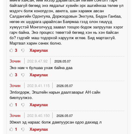
байгаагүй бөгөөд энэ явдалыг хувийн эрх ашгийнхаа төлөө үл
мэдэгч болж конопдсон, авилга, шан харамж авсан
Салдангийн Одонтуяа, Доржзодовын Энхтуяа, Бедон Ганбаа,
нөгөө их шудрага царайлсан Баярмаа гээд олон гишүүд
хүмүүстэй Монголчууд заавал тооцоо бодож залруулах хэрэг
гарч байна. Энэ процесс төвөгтэй бөгөөд хэн нь хэн байсан
бэ? гэдгийг маш тодорхой харуулж өглөө. Бид мартахгүй.
Мартвал харин сөнөх болно.
3
Хариулах
Зочин
202.9.47.92
2026.05.07
Энэ нам ч булшаа ухаж байна даа
3
Хариулах
Зочин
202.9.41.115
2026.05.07
Элбэгдорж, Эпштейн нарын даалгаварыг АН сайн
биелүүлжээ.
1
Хариулах
Зочин
202.9.40.150
2026.05.07
30жил эд нараас болж дампуурсан одоо дахиад л
1
Хариулах