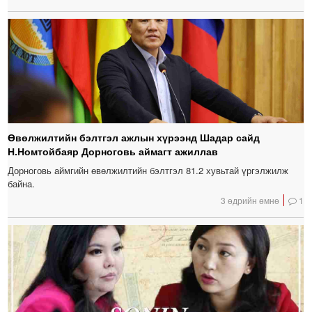
Өвөлжилтийн бэлтгэл ажлын хүрээнд Шадар сайд
Н.Номтойбаяр Дорноговь аймагт ажиллав
Дорноговь аймгийн өвөлжилтийн бэлтгэл 81.2 хувьтай үргэлжилж
байна.
3 өдрийн өмнө
1