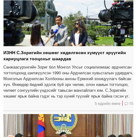
ИЗНН С.Зоригийн хөшөөг хөдөлгөсөн хүмүүст эрүүгийн
хариуцлага тооцохыг шаардав
Санжаасүрэнгийн Зориг бол Монгол Улсыг социализмаас ардчилсан
тогтолцоонд шилжүүлсэн 1990 оны Ардчилсан хувьсгалын удирдагч,
Монголын Ардчилсан Холбооны анхны Ерөнхий зохицуулагч байсан
хүн. Өнөөдөр бидний эдэлж буй эрх чөлөө, олон намын тогтолцоо,
чөлөөт сонгуулийн үндэсийг тавьсан манлайлагч юм. С.Зоригийн
хөшөөг ярьж байна гэдэг нь тэр хүний түүхийг ярьж байна гэсэн үг.
5 өдрийн өмнө
15