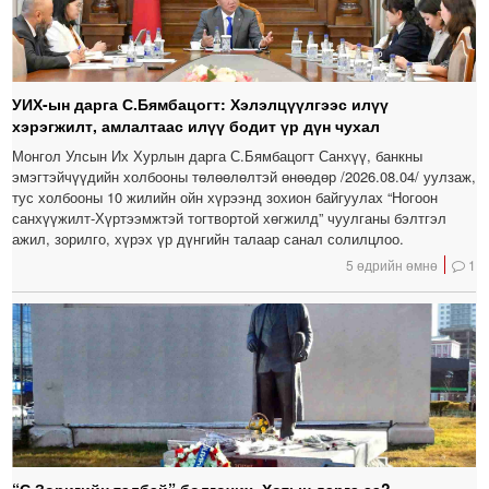
УИХ-ын дарга С.Бямбацогт: Хэлэлцүүлгээс илүү
хэрэгжилт, амлалтаас илүү бодит үр дүн чухал
Монгол Улсын Их Хурлын дарга С.Бямбацогт Санхүү, банкны
эмэгтэйчүүдийн холбооны төлөөлөлтэй өнөөдөр /2026.08.04/ уулзаж,
тус холбооны 10 жилийн ойн хүрээнд зохион байгуулах “Ногоон
санхүүжилт-Хүртээмжтэй тогтвортой хөгжилд” чуулганы бэлтгэл
ажил, зорилго, хүрэх үр дүнгийн талаар санал солилцлоо.
5 өдрийн өмнө
1