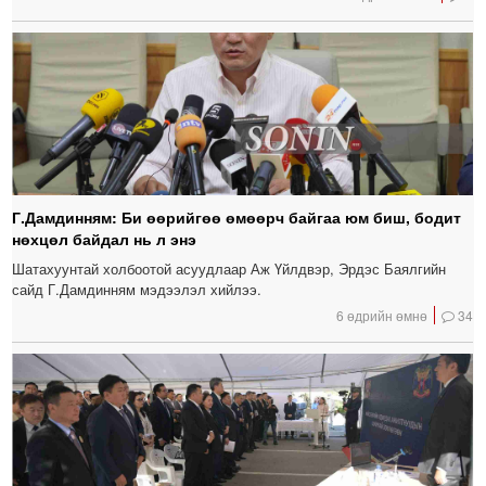
Г.Дамдинням: Би өөрийгөө өмөөрч байгаа юм биш, бодит
нөхцөл байдал нь л энэ
Шатахуунтай холбоотой асуудлаар Аж Үйлдвэр, Эрдэс Баялгийн
сайд Г.Дамдинням мэдээлэл хийлээ.
6 өдрийн өмнө
34