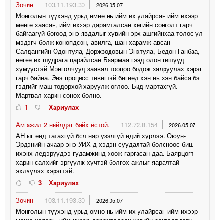
Зочин
103.11.193.30
2026.05.07
Монголын түүхэнд урьд өмнө нь ийм их улайрсан ийм ихээр
мөнгө хаясан, ийм ихээр дарамталсан хөгийн сонголт гарч
байгаагүй бөгөөд энэ явдалыг хувийн эрх ашгийнхаа төлөө үл
мэдэгч болж конопдсон, авилга, шан харамж авсан
Салдангийн Одонтуяа, Доржзодовын Энхтуяа, Бедон Ганбаа,
нөгөө их шудрага царайлсан Баярмаа гээд олон гишүүд
хүмүүстэй Монголчууд заавал тооцоо бодож залруулах хэрэг
гарч байна. Энэ процесс төвөгтэй бөгөөд хэн нь хэн байса бэ
гэдгийг маш тодорхой харуулж өглөө. Бид мартахгүй.
Мартвал харин сөнөх болно.
1
Хариулах
Ам ажил 2 нийлдэг байх ёстой.
112.72.8.154
2026.05.07
АН ыг өөд татахгүй бол нар үзэлгүй өдий хүрлээ. Оюун-
Эрдэнийн ачаар энэ УИХ-д хэдэн суудалтай болсноос биш
ихэнх ледэрүүдээ гудамжинд хөөж гаргасан даа. Баярцогт
харин салхийг эргүүлж хүчтэй болгох ажлыг яаралтай
эхлүүлэх хэрэгтэй.
3
Хариулах
Зочин
103.11.193.30
2026.05.07
Монголын түүхэнд урьд өмнө нь ийм их улайрсан ийм ихээр
мөнгө хаясан, ийм ихээр дарамталсан хөгийн сонголт гарч