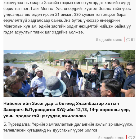
хөгжүүлэх нь ямар ч Засгийн газрын өмнө тулгардаг хамгийн хүнд
сорилтын нэг. Гэвч Монгол Улс өнөөдрийг хүртэл Зөвлөлтийн үеэс
үндсэндээ өвлөгдөн ирсэн 21 аймаг, 330 сумын тогтолцоог бараг
өөрчлөлтгүй хадгалсаар байна.Энэ бүтэц үнэхээр өнөөдрийн
Монголын хүн ам, эдийн засгийн бодит нөхцөлтэй нийцэж байна уу
гэдэг асуултыг тавих цаг хэдийнэ болжээ.
5 өдрийн өмнө
61
Нийслэлийн Засаг дарга бөгөөд Улаанбаатар хотын
Захирагч Б.Пүрэвдагва ХУД-ийн 12,13, 14-р хорооны үер,
усны эрсдэлтэй цэгүүдэд ажиллалаа
Б.Пүрэвдагва: Үерийн хамгаалалтын далангийн ажлыг эрчимжүүлж,
төлөвлөсөн хугацаанд нь дуусгахыг үүрэг болгов
5 өдрийн өмнө
2