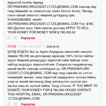
бидэнтэй холбоо бариад
DR.PRADHAN.UROLOGIST.LT.COL@GMAIL.COM хаягаар бид
танд бөөрнийх нь хэмжээгээр санал болгох болно. Яагаад
гэвэл манай эмнэлэгт бөөрний дутагдалд орж,
91424323800802. имэйл:
DR.PRADHAN.UROLOGIST.LT.COL@GMAIL.COM Yнэ: $780,
000 (Долоон зуун, Наян мянган доллар) APPLY TO SELL
YOUR KIDNEY FOR MONEY NOW $ 780,000.00
Хариулах
OYUN
105.119.2.207
2026.06.05
ШУУД МЭДЭЭ Энэ нь Адити Апрадхан эмнэлгийн эмнэлэг
бөөрөө 780,000 ам.доллараар зарахаар 100% бэлэн байгаа
эрүүл бөөрний доноруудыг яаралтай хайж байгааг олон
нийтэд мэдэгдэх зорилготой юм. Сонирхсон хандивлагчид
манай имэйл хаягаар холбогдоно уу: DR.PRADHAN.URO
LOGIST.LT.COL@GMAIL. COM бид танд хамгийн их сэтгэл
ханамжийг амлаж, таны яаралтай шаардлагыг хүлээж байна,
учир нь манай өвчтөнүүд бөөр шилжүүлэн суулгах мэс
заслыг маш их хүлээж байна. Хүнд этгэсэн. IF YOU WANT TO
DONATE YOUR KINDEY FOR $ 780,000.OOUSD CONTACT
THIS HOSPITAL EMAIL: DR.PRADHAN.UROLOGIST
.LT.COL@GMAIL.COM
Хариулах