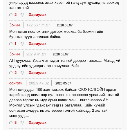
учир шууд цаазалж алах хэрэгтэй ганц сум духанд нь зооход
хангалттай
2
Хариулах
Зочин
172.56.171.37
2026.05.07
Монголын ноелох анги доторх москва ба бээжингийн
булгэлэлууд алалцаж байна.
1
Хариулах
Зочин
202.9.41.21
2026.05.07
АН дуусчээ. Урвагч хятадыг толгой дээрээ тавьлаа. Магадгүй
урд зүгийн удирдагч ар тавиулсан байх
2
Хариулах
сонгогч
202.9.47.32
2026.05.07
Монголчуудыг 100 жил тэжээх байсан ОЮУТОЛГОЙН ордыг
харийнханд авилгаар сул өгсөн эх орноосоо урвагчийг толгой
дээрээ гаргах нь муу ёрын шинж мөн....ингэснээрээ АН
Монгол улсын "дайсан" гэдгээ баталлаа....ийм хүнийг
сонгосон хүмүүс нь хөлөөрөө толгой хийгсэд, 2 хөлтэй
малнууд....
3
Хариулах