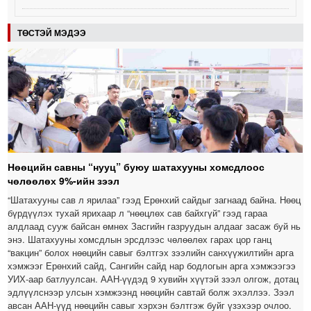
ТӨСТЭЙ МЭДЭЭ
Нөөцийн савны “нууц” буюу шатахууны хомсдлоос
чөлөөлөх 9%-ийн зээл
“Шатахууны сав л ярилаа” гээд Ерөнхий сайдыг загнаад байна. Нөөц
бүрдүүлэх тухай ярихаар л “нөөцлөх сав байхгүй” гээд гараа
алдлаад сууж байсан өмнөх Засгийн газруудын алдааг засаж буй нь
энэ. Шатахууны хомсдлын эрсдлээс чөлөөлөх гарах цор ганц
“вакцин” болох нөөцийн савыг бэлтгэх зээлийн санхүүжилтийн арга
хэмжээг Ерөнхий сайд, Сангийн сайд нар бодлогын арга хэмжээгээ
УИХ-аар батлуулсан. ААН-үүдэд 9 хувийн хүүтэй зээл олгож, дотац
эдлүүлснээр улсын хэмжээнд нөөцийн савтай болж эхэллээ. Зээл
авсан ААН-үүд нөөцийн савыг хэрхэн бэлтгэж буйг үзэхээр очлоо.