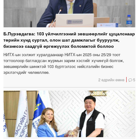
Б.Пүрэвдагва: 103 үйлчилгээний зөвшөөрлийг цуцалснаар
төрийн хүнд суртал, олон шат дамжлагыг бууруулж,
бизнесээ саадгүй өргөжүүлэх боломжтой боллоо
НИТХ-ын ээлжит хуралдаанаар НИТХ-ын 2025 оны 25/29 тоот
тогтоолоор батлагдсан журмын зарим хэсгийг хүчингүй болгож,
зөвшөөрлийн шинжтэй 103 бүртгэлээс нийслэлийн бизнес
эрхлэгчдийг чөлөөллөө.
2 өдрийн өмнө
5