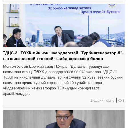
"ДЦС-3” ТӨХК-ийн нэн шаардлагатай “Турбингенератор-5”-
ын шинэчлэлийн төсвийг шийдвэрлэхээр болов
Монгол Улсын Ерөнхий сайд Н.Учрал “Дулааны гуравдугаар
цахилгаан станц” ТӨХК-д өнөөдөр /2026.08.07/ ажиллав. “ДЦС-3”
ТӨХК нь нийслэлийн дулааны эрчим хүчний 32 хувь, төвийн бүсийн
цахилгаан эрчим хүчний хэрэглээний 10 хувийг хангадаг,
үйлдвэрлэлийн хэмжээгээрээ ТӨК-иудын хоёрдугаарт
эрэмбэлэгддэг.
2 өдрийн өмнө
3