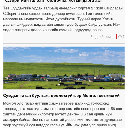
“С.Зоригийн талбай” болгочих, Хотын дарга аа?
Төв шуудангийн урдах талбайд өнөөдрийг хүртэл 27 жил байрласан
С.Зориг агсны хөшөөг шөнө дөлөөр нүүлгэсэн. Гэвч олон нийт
маргааш нь мэдчихсэн. Ихэд дургүйцсэн. Түүний дараа Хотын
даргын шийдвэр, цагдаагийн хяналт дор буцааж байрлуулсан. Ийм
явдал өнгөрөгч долоо хоногийн сүүлийн өдрүүдэд өрнөв
5 өдрийн өмнө
7
Сумдыг татан буулгаж, цөөлөхгүйгээр Монгол хөгжихгүй
Монгол Улс газар нутгийн хэмжээгээрээ дэлхийд томоохонд
тооцогддог атлаа хүн амын тоогоор хамгийн цөөн орны нэг. 1.56 сая
хавтгай дөрвөлжин километр нутагт дөнгөж 3.6 сая орчим хүн
амьдарч байна. Энэ нь нэг хавтгай дөрвөлжин километрт дунджаар
хоёр хүрэхгүй хүн ногддог гэсэн үг.Ийм нөхцөлд улс орноо жигд