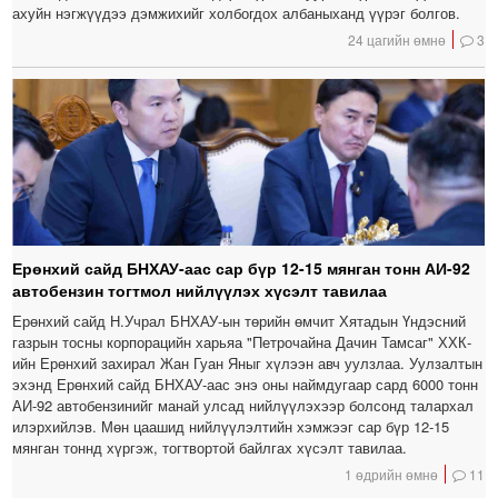
ахуйн нэгжүүдээ дэмжихийг холбогдох албаныханд үүрэг болгов.
24 цагийн өмнө
3
Ерөнхий сайд БНХАУ-аас сар бүр 12-15 мянган тонн АИ-92
автобензин тогтмол нийлүүлэх хүсэлт тавилаа
Ерөнхий сайд Н.Учрал БНХАУ-ын төрийн өмчит Хятадын Үндэсний
газрын тосны корпорацийн харьяа "Петрочайна Дачин Тамсаг" ХХК-
ийн Ерөнхий захирал Жан Гуан Яныг хүлээн авч уулзлаа. Уулзалтын
эхэнд Ерөнхий сайд БНХАУ-аас энэ оны наймдугаар сард 6000 тонн
АИ-92 автобензинийг манай улсад нийлүүлэхээр болсонд талархал
илэрхийлэв. Мөн цаашид нийлүүлэлтийн хэмжээг сар бүр 12-15
мянган тоннд хүргэж, тогтвортой байлгах хүсэлт тавилаа.
1 өдрийн өмнө
11