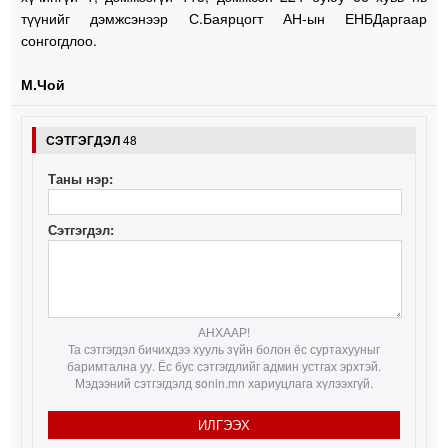
түүнийг дэмжсэнээр С.Баярцогт АН-ын ЕНБДаргаар
сонгогдлоо.
М.Чой
СЭТГЭГДЭЛ
48
Таны нэр:
Сэтгэгдэл:
АНХААР!
Та сэтгэгдэл бичихдээ хууль зүйн болон ёс суртахууныг
баримтална уу. Ёс бус сэтгэгдлийг админ устгах эрхтэй.
Мэдээний сэтгэгдэлд sonin.mn хариуцлага хүлээхгүй.
ИЛГЭЭХ