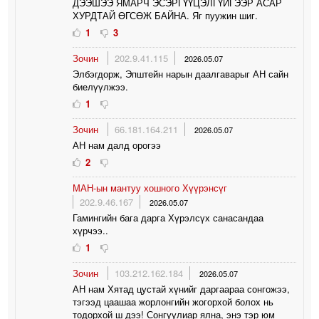
ДЭЭШЭЭ ЯМАРЧ ЭСЭРГҮҮЦЭЛГҮЙГЭЭР АСАР
ХУРДТАЙ ӨГСӨЖ БАЙНА. Яг пуужин шиг.
1
3
Зочин
202.9.41.115
2026.05.07
Элбэгдорж, Эпштейн нарын даалгаварыг АН сайн
биелүүлжээ.
1
Зочин
66.181.164.211
2026.05.07
АН нам далд орогээ
2
МАН-ын мантуу хошного Хүүрэнсүг
202.9.46.167
2026.05.07
Гамингийн бага дарга Хүрэлсүх санасандаа
хүрчээ..
1
Зочин
103.212.162.184
2026.05.07
АН нам Хятад цустай хүнийг даргаараа сонгожээ,
тэгээд цаашаа жорлонгийн жогорхой болох нь
тодорхой ш дээ! Сонгуулиар ялна, энэ тэр юм