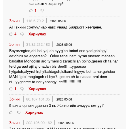
санахын ч хэрэггүй!
1
Зочин
118.6.79.2
2026.05.06
АН эхний сонгуулиар навс унаад Баярцогт хөөгдөнө.
4
Хариулах
Зочин
31.32.212.183
2026.05.06
Bayarzogtoo,chi bol yaj ch syygian tariad ene yed gabihgyi
ee:chinii ye engersen?...Odoo tanai nam nyran ynasan mehsen
baidaltai Mongoliin ard tymeniig zaraichilah bolno,gesen ch ta nar
terd garaad ajillaj chadah bis dee!!!....ygaasaa
hylgaich,alyyrchin,hyibaldagch,luibarchingyyd bol ta nar,gehdee
MAN-iig bi magtagch ni bys?..gesen ch ta naraas arai deer
ni...yygeeree ta nar yabahgyi ee!!!!!!!!!!!!!!!!
1
Хариулах
Зочин
86.167.101.35
2026.05.06
5 шинэ орлогч даргын 3 нь Жэнкогийн хүмүүс юм уу?
Хариулах
Зочин
202.126.90.162
2026.05.06
Зөв сонголт хийжээ. МАН зодолдох зуур дараагийн сонгууль