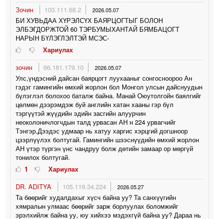
Зочин
103.111.68.2
2026.05.07
БИ ХУВЬДАА ХҮРЭЛСҮХ БАЯРЦОГТЫГ БОЛОН
ЭЛБЭГДОРЖТОЙ 60 ТЭРБУМЫХАНТАЙ БЯМБАЦОГТ
НАРЫН БҮЛЭГЛЭЛТЭЙ МСЭС-
Хариулах
зочин
66.181.179.10
2026.05.07
Улс,үндэсний дайсан баярцогт луухааныг сонгосноороо Ан
гэдэг гамингийн өмхий жорлон бол Монгол улсын дайснуудын
бүлэглэл болохоо баталж байна. Манай Оюутолгойн баялгийг
цөлмөн дээрэмдэж буй английн хатан хааны гэр бүл
тэргүүтэй жүүдийн эдийн засгийн алуурчин
неоколоничлогчдын талд урвасан АН н 224 урвагчийг
Тэнгэр,Дээдэс удмаар нь хатуу харгис хэрцгий догшноор
цээрлүүлэх болтугай. Гамингийн шээснүүдийн өмхий жорлон
АН үтэр түргэн үнс чандруу болж дөтийн замаар ор мөргүй
тонилох болтугай.
1
Хариулах
DR. ADITYA
105.119.34.224
2026.05.27
Та бөөрийг худалдахыг хүсч байна уу? Та санхүүгийн
хямралын улмаас бөөрийг зарж борлуулах боломжийг
эрэлхийлж байна уу, юу хийхээ мэдэхгүй байна уу? Дараа нь