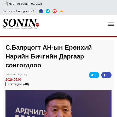
Ням - 08 сарын 09, 2026
Бидэнтэй нэгдээрэй:
С.Баярцогт АН-ын Ерөнхий
Улс төр, эдийн засаг
Нарийн Бичгийн Даргаар
Гэмт хэрэг
сонгогдлоо
Нийгэм, соёл
Sonin.mn agency
2026.05.06
Спорт
Сэтгэгдэл (48)
Easy news