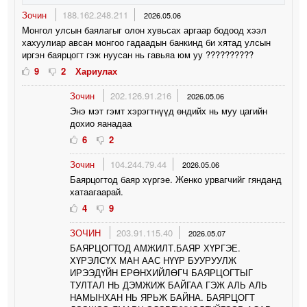
Зочин
188.162.248.211
2026.05.06
Монгол улсын баялагыг олон хувьсах аргаар бодоод хээл
хахуулиар авсан монгоо гадаадын банкинд би хятад улсын
иргэн баярцогт гэж нуусан нь гавьяа юм уу ??????????
9
2
Хариулах
Зочин
202.126.91.216
2026.05.06
Энэ мэт гэмт хэрэгтнүүд өндийх нь муу цагийн
дохио яанадаа
6
2
Зочин
104.244.79.44
2026.05.06
Баярцогтод баяр хүргэе. Женко урвагчийг гянданд
хатаагаарай.
4
9
ЗОЧИН
203.91.115.40
2026.05.07
БАЯРЦОГТОД АМЖИЛТ.БАЯР ХҮРГЭЕ.
ХҮРЭЛСҮХ МАН ААС НҮҮР БУУРУУЛЖ
ИРЭЭДҮЙН ЕРӨНХИЙЛӨГЧ БАЯРЦОГТЫГ
ТУЛТАЛ НЬ ДЭМЖИЖ БАЙГАА ГЭЖ АЛЬ АЛЬ
НАМЫНХАН НЬ ЯРЬЖ БАЙНА. БАЯРЦОГТ