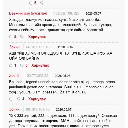
5
Бээжингийн булэглэл
172.56.168.125
2026.05.07
Хятадын коммунист намаас хучтэй шахалт ирээ биз.
Монголын засгийн эрхэн дахь москвагийн булэглэл ухарч,
бээжингийн булэглэл дашилтад орж байгаа бололтой.
5
Хариулах
Зочин
66.181.177.165
2026.05.07
АШГҮЙДЭЭ МОНГОЛ ОДОО Л НЭГ ЗҮГШРЭХ ШАТРУУГАА
ОЙРТОЖ БАЙНА
1
5
Хариулах
Zochin
92.77.202.99
2026.05.07
Bolj bna , tegeed unench schudargaar sain ajillaj , mongol ornoo
jaachanch gesen ood n tataaraa. Suuliin 10 jil mongolchuud ich
zovj , yduural ulam ichessen . Za amjilt chusii.
4
Хариулах
Зочин
66.181.161.76
2026.05.07
ҮЗХ 333 хүнтэй, 222 нь дэмжсэн, 111 нь дэмжээгүй. Олонхоо
дагадаг ардчилалын зарчим. МАН л сайхан тоглолт хийнэ
дээ. Гэвч энэ их албан тушаалын, авилгын хэргээс түмэн