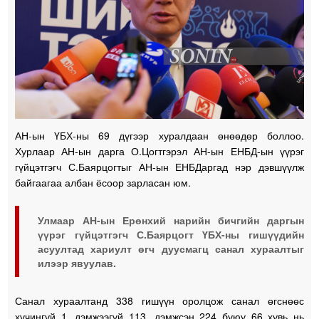
АН-ын ҮБХ-ны 69 дүгээр хуралдаан өнөөдөр боллоо.
Хурлаар АН-ын дарга О.Цогтгэрэл АН-ын ЕНБД-ын үүрэг
гүйцэтгэгч С.Баярцогтыг АН-ын ЕНБДаргад нэр дэвшүүлж
байгаагаа албан ёсоор зарласан юм.
Улмаар АН-ын Ерөнхий нарийн бичгийн даргын
үүрэг гүйцэтгэгч С.Баярцогт ҮБХ-ны гишүүдийн
асуултад хариулт өгч дуусмагц санал хураалтыг
илээр явуулав.
Санал хураалтанд 338 гишүүн оролцож санал өгснөөс
хүчингүй 1, дэмжээгүй 113, дэмжсэн 224 буюу 66 хувь нь