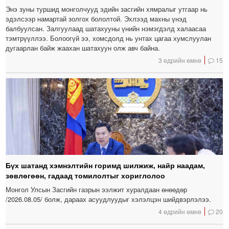
Энэ зуны туршид монголчууд эдийн засгийн хямралыг утгаар нь
эдэлсээр намартай золгох бололтой. Эхлээд махны үнэд
балбуулсан. Залгуулаад шатахууны үнийн нэмэгдэлд халаасаа
тэмтрүүллээ. Болоогүй ээ, хомсдолд нь унтах цагаа хумслуулан
дугаарлан байж жаахан шатахуун олж авч байна.
3 өдрийн өмнө
15
Бүх шатанд хэмнэлтийн горимд шилжиж, найр наадам,
зөвлөгөөн, гадаад томилолтыг хориглолоо
Монгол Улсын Засгийн газрын ээлжит хуралдаан өнөөдөр
/2026.08.05/ болж, дараах асуудлуудыг хэлэлцэн шийдвэрлэлээ.
4 өдрийн өмнө
20