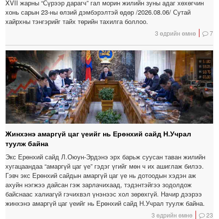
XVII жарны “Сүрээр дарагч” гал морин жилийн зуны адаг хөхөгчин
хонь сарын 23-ны өлзий дэмбэрэлтэй өдөр /2026.08.06/ Сутай
хайрхны тэнгэрийг тайх төрийн тахилга боллоо.
3 өдрийн өмнө
7
Жинхэнэ амаргүй цаг үеийг нь Ерөнхий сайд Н.Учрал
туулж байна
Экс Ерөнхий сайд Л.Оюун-Эрдэнэ эрх барьж суусан таван жилийн
хугацаандаа “амаргүй цаг үе” гэдэг үгийг мөн ч их ашиглаж билээ.
Гэвч экс Ерөнхий сайдын амаргүй цаг үе нь дотоодын хэдэн аж
ахуйн нэгжээ дайсан гэж зарлачихаад, тэдэнтэйгээ зодолдож
байснаас халиагүй гэчихвэл үнэнээс хол зөрөхгүй. Начир дээрээ
жинхэнэ амаргүй цаг үеийг нь Ерөнхий сайд Н.Учрал туулж байна.
3 өдрийн өмнө
23