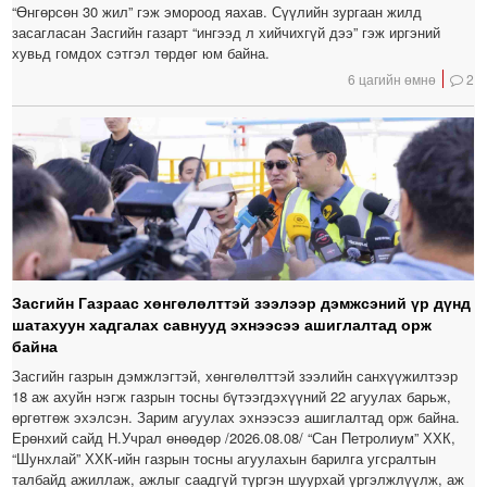
“Өнгөрсөн 30 жил” гэж эмороод яахав. Сүүлийн зургаан жилд
засагласан Засгийн газарт “ингээд л хийчихгүй дээ” гэж иргэний
хувьд гомдох сэтгэл төрдөг юм байна.
6 цагийн өмнө
2
Засгийн Газраас хөнгөлөлттэй зээлээр дэмжсэний үр дүнд
шатахуун хадгалах савнууд эхнээсээ ашиглалтад орж
байна
Засгийн газрын дэмжлэгтэй, хөнгөлөлттэй зээлийн санхүүжилтээр
18 аж ахуйн нэгж газрын тосны бүтээгдэхүүний 22 агуулах барьж,
өргөтгөж эхэлсэн. Зарим агуулах эхнээсээ ашиглалтад орж байна.
Ерөнхий сайд Н.Учрал өнөөдөр /2026.08.08/ “Сан Петролиум” ХХК,
“Шунхлай” ХХК-ийн газрын тосны агуулахын барилга угсралтын
талбайд ажиллаж, ажлыг саадгүй түргэн шуурхай үргэлжлүүлж, аж