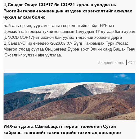
Ц.Сандаг-Очир: COP17 ба COP31 хурлын уялдаа нь
Риогийн гурван конвенцын нэгдсэн хэрэгжилтийг ахиулах
чухал алхам болно
Байгаль орчин, уур амьсгалын өөрчлөлтийн сайд, НҮБ-ын
Цөлжилттэй тэмцэх тухай конвенцын Талуудын 17 дугаар бага хурал
(UNCCD COP17)-ыг зохион байгуулах Үндэсний хорооны дарга
Ц.Сандаг-Очир өнөөдөр /2026.08.07/ Бүгд Найрамдах Турк Улсаас
Монгол Улсад суугаа Онц бөгөөд Бүрэн эрхт Элчин сайд Башак Гэнч
Юксэлийг хүлээн авч уулзлаа.
2 өдрийн өмнө
1
УИХ-ын дарга С.Бямбацогт төрийг төлөөлөн Сутай
хайрхны тэнгэрийг тахих төрийн тахилгад оролцлоо