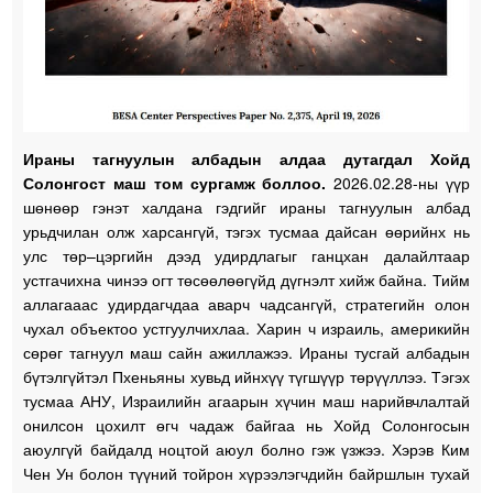
Ираны тагнуулын албадын алдаа дутагдал Хойд
Солонгост маш том сургамж боллоо.
2026.02.28-ны үүр
шөнөөр гэнэт халдана гэдгийг ираны тагнуулын албад
урьдчилан олж харсангүй, тэгэх тусмаа дайсан өөрийнх нь
улс төр–цэргийн дээд удирдлагыг ганцхан далайлтаар
устгачихна чинээ огт төсөөлөөгүйд дүгнэлт хийж байна. Тийм
аллагааас удирдагчдаа аварч чадсангүй, стратегийн олон
чухал объектоо устгуулчихлаа. Харин ч израиль, америкийн
сөрөг тагнуул маш сайн ажиллажээ. Ираны тусгай албадын
бүтэлгүйтэл Пхеньяны хувьд ийнхүү түгшүүр төрүүллээ. Тэгэх
тусмаа АНУ, Израилийн агаарын хүчин маш нарийвчлалтай
онилсон цохилт өгч чадаж байгаа нь Хойд Солонгосын
аюулгүй байдалд ноцтой аюул болно гэж үзжээ. Хэрэв Ким
Чен Ун болон түүний тойрон хүрээлэгчдийн байршлын тухай