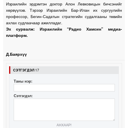
Израилийн эрдэмтэн доктор Алон Левковицын бичсэнийг
хөрвүүлэв. Тэрээр Израилийн Бар-Илан их сургуулийн
профессор, Бегин-Садатын стратегийн судалгааны төвийн
ахлах судлаачаар ажилладаг.
Эх сурвалж: Израилийн “Радио Хамсин” медиа-
платформ.
Д.Баярхүү
СЭТГЭГДЭЛ
17
Таны нэр:
Сэтгэгдэл:
АНХААР!