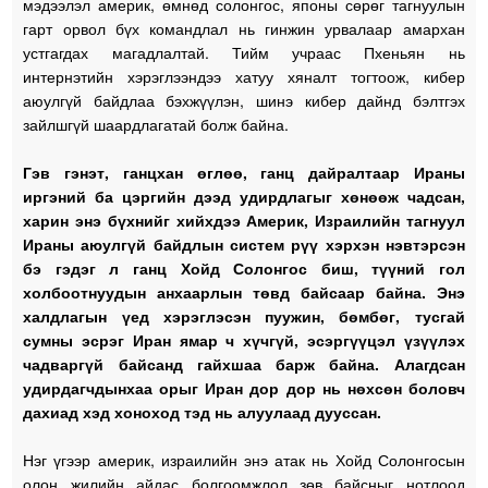
мэдээлэл америк, өмнөд солонгос, японы сөрөг тагнуулын
гарт орвол бүх командлал нь гинжин урвалаар амархан
устгагдах магадлалтай. Тийм учраас Пхеньян нь
интернэтийн хэрэглээндээ хатуу хяналт тогтоож, кибер
аюулгүй байдлаа бэхжүүлэн, шинэ кибер дайнд бэлтгэх
зайлшгүй шаардлагатай болж байна.
Гэв гэнэт, ганцхан өглөө, ганц дайралтаар Ираны
иргэний ба цэргийн дээд удирдлагыг хөнөөж чадсан,
харин энэ бүхнийг хийхдээ Америк, Израилийн тагнуул
Ираны аюулгүй байдлын систем рүү хэрхэн нэвтэрсэн
бэ гэдэг л ганц Хойд Солонгос биш, түүний гол
холбоотнуудын анхаарлын төвд байсаар байна. Энэ
халдлагын үед хэрэглэсэн пуужин, бөмбөг, тусгай
сумны эсрэг Иран ямар ч хүчгүй, эсэргүүцэл үзүүлэх
чадваргүй байсанд гайхшаа барж байна. Алагдсан
удирдагчдынхаа орыг Иран дор дор нь нөхсөн боловч
дахиад хэд хоноход тэд нь алуулаад дууссан.
Нэг үгээр америк, израилийн энэ атак нь Хойд Солонгосын
олон жилийн айдас болгоомжлол зөв байсныг нотлоод