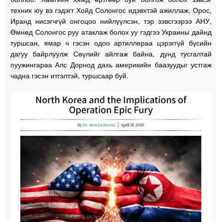
техник юу вэ гэдэгт Хойд Солонгос идэвхтэй ажиллаж, Орос,
Иранд нисэгчгүй онгоцоо нийлүүлсэн, тэр зэвсгээрээ АНУ,
Өмнөд Солонгос руу атаклаж болох уу гэдгээ Украины дайнд
туршсан, ямар ч гэсэн одоо артиллераа цэрэггүй бүсийн
дагуу байрлуулж Сөүлийг айлгаж байна, дунд тусгалтай
пуужингараа Алс Дорнод дахь америкийн баазуудыг устгаж
чадна гэсэн итгэлтэй, туршсаар буй.