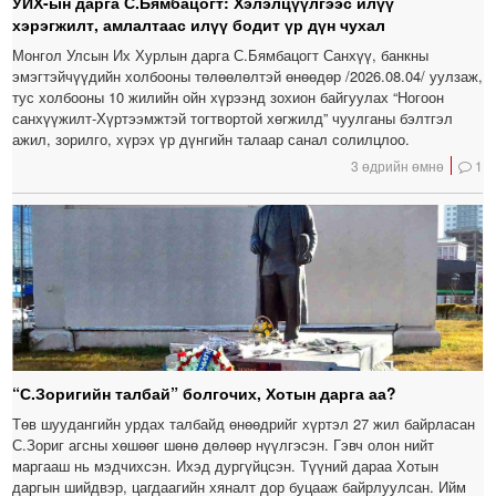
УИХ-ын дарга С.Бямбацогт: Хэлэлцүүлгээс илүү
хэрэгжилт, амлалтаас илүү бодит үр дүн чухал
Монгол Улсын Их Хурлын дарга С.Бямбацогт Санхүү, банкны
эмэгтэйчүүдийн холбооны төлөөлөлтэй өнөөдөр /2026.08.04/ уулзаж,
тус холбооны 10 жилийн ойн хүрээнд зохион байгуулах “Ногоон
санхүүжилт-Хүртээмжтэй тогтвортой хөгжилд” чуулганы бэлтгэл
ажил, зорилго, хүрэх үр дүнгийн талаар санал солилцлоо.
3 өдрийн өмнө
1
“С.Зоригийн талбай” болгочих, Хотын дарга аа?
Төв шуудангийн урдах талбайд өнөөдрийг хүртэл 27 жил байрласан
С.Зориг агсны хөшөөг шөнө дөлөөр нүүлгэсэн. Гэвч олон нийт
маргааш нь мэдчихсэн. Ихэд дургүйцсэн. Түүний дараа Хотын
даргын шийдвэр, цагдаагийн хяналт дор буцааж байрлуулсан. Ийм