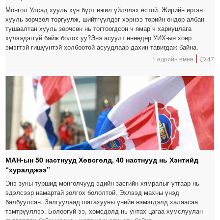
Монгол Улсад хууль хүн бүрт ижил үйлчлэх ёстой. Жирийн иргэн
хууль зөрчвөл торгуулж, шийтгүүлдэг хэрнээ төрийн өндөр албан
тушаалтан хууль зөрчсөн нь тогтоогдсон ч ямар ч хариуцлага
хүлээдэггүй байж болох уу?Энэ асуулт өнөөдөр УИХ-ын хоёр
эмэгтэй гишүүнтэй холбоотой асуудлаар дахин тавигдаж байна.
1 өдрийн өмнө
47
МАН-ын 50 настнууд Хөвсгөлд, 40 настнууд нь Хэнтийд
“хуралджээ”
Энэ зуны туршид монголчууд эдийн засгийн хямралыг утгаар нь
эдэлсээр намартай золгох бололтой. Эхлээд махны үнэд
балбуулсан. Залгуулаад шатахууны үнийн нэмэгдэлд халаасаа
тэмтрүүллээ. Болоогүй ээ, хомсдолд нь унтах цагаа хумслуулан