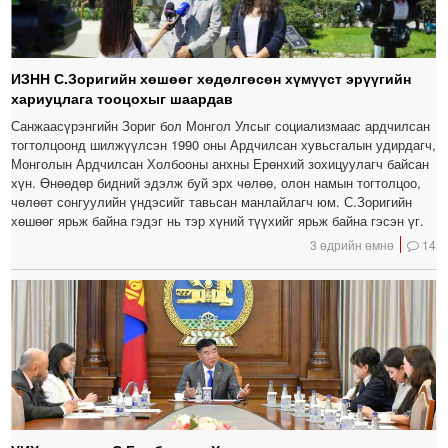
ИЗНН С.Зоригийн хөшөөг хөдөлгөсөн хүмүүст эрүүгийн
хариуцлага тооцохыг шаардав
Санжаасүрэнгийн Зориг бол Монгол Улсыг социализмаас ардчилсан
тогтолцоонд шилжүүлсэн 1990 оны Ардчилсан хувьсгалын удирдагч,
Монголын Ардчилсан Холбооны анхны Ерөнхий зохицуулагч байсан
хүн. Өнөөдөр бидний эдэлж буй эрх чөлөө, олон намын тогтолцоо,
чөлөөт сонгуулийн үндэсийг тавьсан манлайлагч юм. С.Зоригийн
хөшөөг ярьж байна гэдэг нь тэр хүний түүхийг ярьж байна гэсэн үг.
3 өдрийн өмнө
14