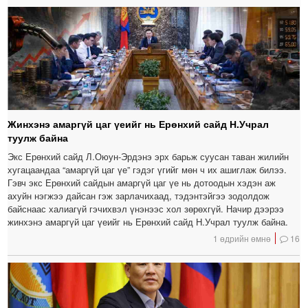
Жинхэнэ амаргүй цаг үеийг нь Ерөнхий сайд Н.Учрал
туулж байна
Экс Ерөнхий сайд Л.Оюун-Эрдэнэ эрх барьж суусан таван жилийн
хугацаандаа “амаргүй цаг үе” гэдэг үгийг мөн ч их ашиглаж билээ.
Гэвч экс Ерөнхий сайдын амаргүй цаг үе нь дотоодын хэдэн аж
ахуйн нэгжээ дайсан гэж зарлачихаад, тэдэнтэйгээ зодолдож
байснаас халиагүй гэчихвэл үнэнээс хол зөрөхгүй. Начир дээрээ
жинхэнэ амаргүй цаг үеийг нь Ерөнхий сайд Н.Учрал туулж байна.
1 өдрийн өмнө
16