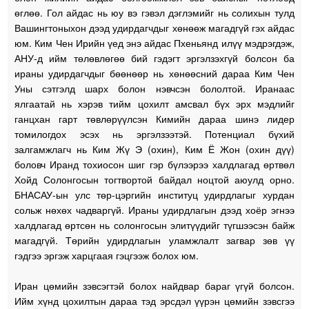
өглөө. Гол айдас нь юу вэ гэвэл дэглэмийг нь солихын тулд
Вашингтоныхон дээд удирдагчдыг хөнөөж магадгүй гэх айдас
юм. Ким Чен Ирийн үед энэ айдас Пхеньянд илүү мэдрэгдэж,
АНУ-д ийм төлөвлөгөө бий гэдэгт эргэлзэхгүй болсон ба
ираны удирдагчдыг бөөнөөр нь хөнөөсний дараа Ким Чен
Уны сэтгэлд шарх болон нэвчсэн бололтой. Иранаас
ялгаатай нь хэрэв тийм цохилт амсвал бүх эрх мэдлийг
ганцхан гарт төвлөрүүлсэн Кимийн дараа шинэ лидер
томилогдох эсэх нь эргэлзээтэй. Потенциал бүхий
залгамжлагч нь Ким Жү Э (охин), Ким Ё Жон (охин дүү)
боловч Иранд тохиосон шиг гэр бүлээрээ халдлагад өртвөл
Хойд Солонгосын тогтвортой байдал ноцтой аюулд орно.
БНАСАУ-ын улс төр-цэргийн институц удирдлагыг хурдан
сольж нөхөх чадваргүй. Ираны удирдлагын дээд хоёр эгнээ
халдлагад өртсөн нь солонгосын элитүүдийг түгшээсэн байж
магадгүй. Төрийн удирдлагын уламжлалт загвар зөв үү
гэдгээ эргэж харцгаая гэцгээж болох юм.
Иран цөмийн зэвсэгтэй болох найдвар бараг үгүй болсон.
Ийм хүнд цохилтын дараа тэд эрсдэл үүрэн цөмийн зэвсгээ