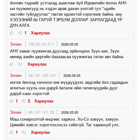
боловч тэднийг устгахад ашиглаж буй Израилийн болон АНУ-
ын пуужингууд нь хэдэн арав дахин үнэтэй тул "эдийн
засгийн туйлдуулах" тактик идэвхтэй хэрэгжиж байна. ану
ХЭЗЭЭНИЙ 60 ГАРУЙ ТЭРБУМ ДОЛЛАР ЗАРЛАГДААД ҮР
ДҮН АЛГА.
1
Хариулах
Зочин
192.82.64.217
2026.05.05
АНУ хамаг пуужингаа дуусаад орйолцоох Зүүн ази, Зүүн
өмнөд азийн цжргийн баазаасаа пуужингаа татан авч байна.
Хариулах
Зочин
66.181.180.191
2026.05.05
ингэж бичээд хичнээн юм жүүдүүдээс авдгийм бол,гадаадын
агентын хууль нэн даруй баталж ийм гөлөгнүүдийн дууг
даруй хаах хэрэгтэй
1
2
Хариулах
Зочин
86.167.101.35
2026.05.05
Маш сонирхолтой өнцгөөс харжээ. Хо-Со зэвүүн, зэвүүн.
Цөмийн зэвсэг хэрэглэхээсээ сийхгүй. Таг харанхуй улс.
1
Хариулах