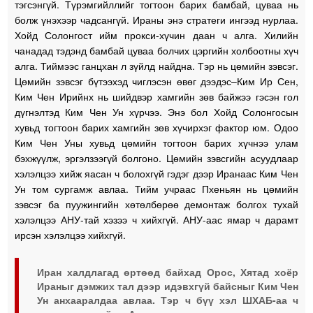
тэгсэнгүй. Түрэмгийллийг тогтоон барих бамбай, цуваа нь
болж үнэхээр чадсангүй. Ираны энэ стратеги ингээд нурлаа.
Хойд Солонгост ийм прокси-хүчин даан ч алга. Хилийн
чанадад тэдэнд бамбай цуваа болчих цэргийн холбоотны хүч
алга. Тиймээс ганцхан л зүйлд найдна. Тэр нь цөмийн зэвсэг.
Цөмийн зэвсэг бүтээхэд чиглэсэн өвөг дээдэс–Ким Ир Сен,
Ким Чен Ирийнх нь шийдвэр хамгийн зөв байжээ гэсэн гол
дүгнэлтэд Ким Чен Ун хүрчээ. Энэ бол Хойд Солонгосын
хувьд тогтоон барих хамгийн зөв хүчирхэг фактор юм. Одоо
Ким Чен Уны хувьд цөмийн тогтоон барих хүчнээ улам
бэхжүүлж, эргэлзээгүй болгоно. Цөмийн зэвсгийн асуудлаар
хэлэлцээ хийж яасан ч болохгүй гэдэг дээр Иранаас Ким Чен
Ун том сургамж авлаа. Тийм учраас Пхеньян нь цөмийн
зэвсэг ба пуужингийн хөтөлбөрөө демонтаж болгох тухай
хэлэлцээ АНУ-тай хэзээ ч хийхгүй. АНУ-аас ямар ч дарамт
ирсэн хэлэлцээ хийхгүй.
Иран халдлагад өртөөд байхад Орос, Хятад хоёр
Ираныг дэмжих тал дээр идэвхгүй байсныг Ким Чен
Ун анхааралдаа авлаа. Тэр ч бүү хэл ШХАБ-аа ч