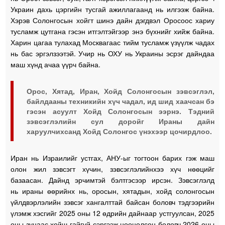
Украин дахь цэргийн тусгай ажиллагаанд нь илгээж байна.
Хэрэв Солонгосын хойгт шинэ дайн дэгдвэл Оросоос хариу
тусламж цутгана гэсэн итгэлтэйгээр энэ бүхнийг хийж байна.
Харин цагаа тулахад Москвагаас тийм тусламж үзүүлж чадах
нь бас эргэлзээтэй. Учир нь ОХУ нь Украины эсрэг дайндаа
маш хүнд ачаа үүрч байна.
Орос, Хятад, Иран, Хойд Солонгосын зэвсэглэл,
байлдааны техникийн хүч чадал, ид шид хаачсан бэ
гэсэн асуулт Хойд Солонгосын ээрнэ. Тэдний
зэвсэглэлийн сул доройг Ираны дайн
харуулчихсанд Хойд Солонгос үнэхээр цочирдлоо.
Иран нь Израилийг устгах, АНУ-ыг тогтоон барих гэж маш
олон жил зэвсэгт хүчин, зэвсэглэлийнхээ хүч нөөцийг
базаасан. Дайнд эрчимтэй бэлтгэсээр ирсэн. Зэвсэглэлд
нь
ираны өөрийнх нь, оросын, хятадын, хойд солонгосын
үйлдвэрлэлийн зэвсэг хангалттай байсан боловч тэдгээрийн
үлэмж хэсгийг 2025 оны 12 өдрийн дайнаар устгуулсан, 2025
оны зунаас хойш гайгүй сэргээж нөөцөлсөн боловч 2026 оны