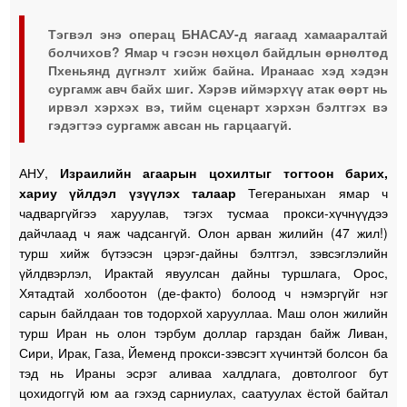
Тэгвэл энэ операц БНАСАУ-д яагаад хамааралтай
болчихов? Ямар ч гэсэн нөхцөл байдлын өрнөлтөд
Пхеньянд дүгнэлт хийж байна. Иранаас хэд хэдэн
сургамж авч байх шиг. Хэрэв иймэрхүү атак өөрт нь
ирвэл хэрхэх вэ, тийм сценарт хэрхэн бэлтгэх вэ
гэдэгтээ сургамж авсан нь гарцаагүй.
АНУ,
Израилийн агаарын цохилтыг тогтоон барих,
хариу үйлдэл үзүүлэх талаар
Тегераныхан ямар ч
чадваргүйгээ харуулав, тэгэх тусмаа прокси-хүчнүүдээ
дайчлаад ч яаж чадсангүй. Олон арван жилийн (47 жил!)
турш хийж бүтээсэн цэрэг-дайны бэлтгэл, зэвсэглэлийн
үйлдвэрлэл, Ирактай явуулсан дайны туршлага, Орос,
Хятадтай холбоотон (де-факто) болоод ч нэмэргүйг нэг
сарын байлдаан тов тодорхой харууллаа. Маш олон жилийн
турш Иран нь олон тэрбум доллар гарздан байж Ливан,
Сири, Ирак, Газа, Йеменд прокси-зэвсэгт хүчинтэй болсон ба
тэд нь Ираны эсрэг аливаа халдлага, довтолгоог бут
цохидоггүй юм аа гэхэд сарниулах, саатуулах ёстой байтал