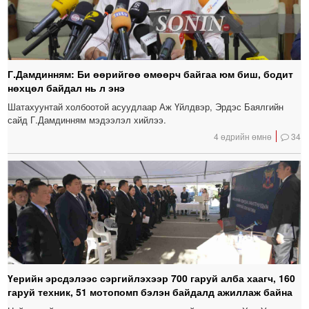
Г.Дамдинням: Би өөрийгөө өмөөрч байгаа юм биш, бодит
нөхцөл байдал нь л энэ
Шатахуунтай холбоотой асуудлаар Аж Үйлдвэр, Эрдэс Баялгийн
сайд Г.Дамдинням мэдээлэл хийлээ.
4 өдрийн өмнө
34
Үерийн эрсдэлээс сэргийлэхээр 700 гаруй алба хаагч, 160
гаруй техник, 51 мотопомп бэлэн байдалд ажиллаж байна