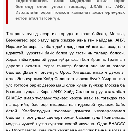
хөдөлгөсөнгүй. Аман мэдэгдлээ ажил хэрэг
болгоод олон улсын тавцанд ШХАБ нь АНУ,
Израилийн эсрэг томхон кампанит ажил өрнүүлэх
ёстой атал тэгсэнгүй.
Тегераны хувьд асар их горьдлого тээж байсан, Москва,
Бээжингээс эрс хатуу арга хэмжээ авна гэж найдсан, АНУ,
Израилийн эсрэг глобал дайн дэгдээдэггүй юм аа гэхэд нэн
идэвхтэй, үүрэгтэй байх болов уу гэсэн нь талаар болсон.
Хэрэв тийм идэвхтэй үүрэг гүйцэтгэсэн бол Иран нь Трампын
даралт шахалтын эсрэг тэнцвэр бариад ана мана зогсох
байлаа. Даан ч тэгсэнгүй. Орос, Хятадаас ямар ч дэмжлэг
алга. Энэ сургамж Хойд Солонгост хэрхэн буув? Учир нь тэр
улс тогтоон барих дээрээ маш олон хүчин зүйлээр Москва ба
Бээжинг түшдэг. Хэрэв АНУ Хойд Солонгос руу атакалбал
БНАСАУ ямар тусламж тэднээс хэрхэн авах вэ, тэгэхдээ тэр
нь цэргийн, бас өөр ямарваа нэн идэвхтэй тусламж байх
ёстой. Холбоотуудын тусламж дэмжлэг хязгаарлагдмал
байлаа ч тэсч үлдэх сценарт бэлэн байхын тулд Пхеньянаас
мэдээж чучхейн үзэл суртлаа хүчтэй явуулна. Одоо БНАСАУ
нь Орост зэвсэг, сум, галт хэрэгсэл нийлүүлж байна, цэргээ ч