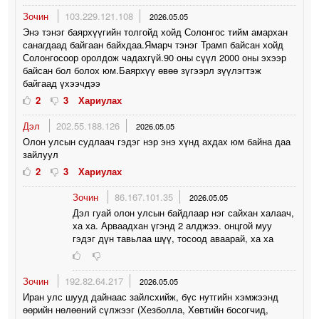
Зочин
103.229.121.108
2026.05.05
Энэ тэнэг баярхүүгийн толгойд хойд Солонгос тийм амархан
санагдаад байгаан байхдаа.Ямарч тэнэг Трамп байсан хойд
Солонгосоор оролдож чадахгүй.90 оны сүүл 2000 оны эхээр
байсан бол болох юм.Баярхүү өвөө зүгээрл зүүлэгтэж
байгаад үхээчдээ
2
3
Хариулах
Дэл
202.55.188.126
2026.05.05
Олон улсын судлаач гэдэг нэр энэ хүнд ахдах юм байна даа
зайлуул
2
3
Хариулах
Зочин
86.167.101.35
2026.05.05
Дэл гуай олон улсын байдлаар нэг сайхан халаач,
ха ха. Арваадхан үгэнд 2 алджээ. онцгой муу
гэдэг дүн тавьлаа шүү, тосоод аваарай, ха ха
Зочин
192.82.64.217
2026.05.05
Иран улс шууд дайнаас зайлсхийж, бүс нутгийн хэмжээнд
өөрийн нөлөөний сүлжээг (Хезболла, Хөвтийн босогчид,