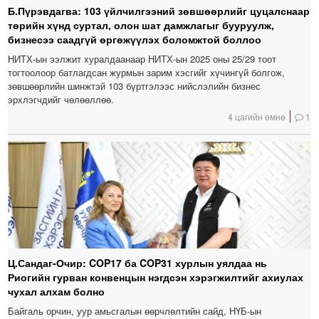
Б.Пүрэвдагва: 103 үйлчилгээний зөвшөөрлийг цуцалснаар
төрийн хүнд суртал, олон шат дамжлагыг бууруулж,
бизнесээ саадгүй өргөжүүлэх боломжтой боллоо
НИТХ-ын ээлжит хуралдаанаар НИТХ-ын 2025 оны 25/29 тоот
тогтоолоор батлагдсан журмын зарим хэсгийг хүчингүй болгож,
зөвшөөрлийн шинжтэй 103 бүртгэлээс нийслэлийн бизнес
эрхлэгчдийг чөлөөллөө.
4 цагийн өмнө
1
Ц.Сандаг-Очир: COP17 ба COP31 хурлын уялдаа нь
Риогийн гурван конвенцын нэгдсэн хэрэгжилтийг ахиулах
чухал алхам болно
Байгаль орчин, уур амьсгалын өөрчлөлтийн сайд, НҮБ-ын