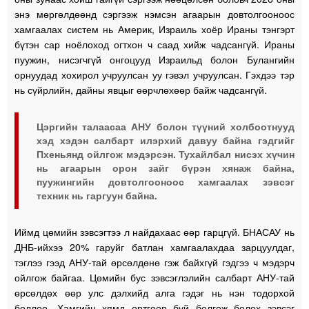
энэ мөргөлдөөнд сэргээж нэмсэн агаарын довтолгооноос
хамгаалах систем нь Америк, Израиль хоёр Ираны тэнгэрт
бүтэн сар ноёлоход огтхон ч саад хийж чадсангүй. Ираны
пуужин, нисэгчгүй онгоцууд Израильд болон Булангийн
орнуудад хохирол учруулсан уу гэвэл учруулсан. Гэхдээ тэр
нь сүйрлийн, дайны явцыг өөрчлөхөөр байж чадсангүй.
Цэргийн талаасаа АНУ болон түүний холбоотнууд
хэд хэдэн салбарт илэрхий давуу байна гэдгийг
Пхеньянд ойлгож мэдэрсэн. Тухайлбал нисэх хүчин
нь агаарын орон зайг бүрэн хянаж байна,
пуужингийн довтолгооноос хамгаалах зэвсэг
техник нь гаргуун байна.
Иймд цөмийн зэвсэгтээ л найдахаас өөр гарцгүй. БНАСАУ нь
ДНБ-ийхээ 20% гаруйг батлан хамгаалахдаа зарцуулдаг,
тэглээ гээд АНУ-тай өрсөлдөнө гэж байхгүй гэдгээ ч мэдэрч
ойлгож байгаа. Цөмийн бус зэвсэглэлийн салбарт АНУ-тай
өрсөлдөх өөр улс дэлхийд алга гэдэг нь нэн тодорхой
боллоо. Хамгийн хямд өртгөөр буй болгож болох зэвсэг