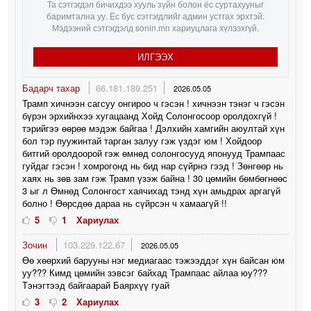
Та сэтгэгдэл бичихдээ хууль зүйн болон ёс суртахууныг
баримтална уу. Ёс бус сэтгэгдлийг админ устгах эрхтэй.
Мэдээний сэтгэгдэлд sonin.mn хариуцлага хүлээхгүй.
ИЛГЭЭХ
Бадарч тахар
66.181.189.251
2026.05.05
Трамп хичнээн сагсуу онгироо ч гэсэн ! хичнээн тэнэг ч гэсэн
бүрэн эрхийнхээ хугацаанд Хойд Солонгосоор оролдохгүй !
тэрийгээ өөрөө мэдэж байгаа ! Дэлхийн хамгийн аюултай хүн
бол тэр пуужинтай тарган залуу гэж үздэг юм ! Хойдоор
битгий оролдоорой гэж өмнөд солонгосууд японууд Трампаас
гуйдаг гэсэн ! хомрогонд нь бид нар сүйрнэ гээд ! Зөнгөөр нь
хаях нь зөв зам гэж Трамп үзэж байна ! 30 цөмийн бөмбөгнөөс
3 ыг л Өмнөд Солонгост хаячихад тэнд хүн амьдрах аргагүй
болно ! Өөрсдөө дараа нь сүйрсэн ч хамаагүй !!
5
1
Хариулах
Зочин
103.229.122.67
2026.05.05
Өө хөөрхий барууны нэг медиагаас тэжээддэг хүн байсан юм
уу??? Кимд цөмийн зэвсэг байхад Трампаас айлаа юу???
Тэнэгтээд байгаарай Баярхүү гуай
3
2
Хариулах