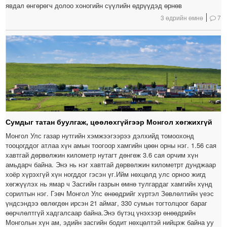
явдал өнгөрөгч долоо хоногийн сүүлийн өдрүүдэд өрнөв
3 өдрийн өмнө
7
Сумдыг татан буулгаж, цөөлөхгүйгээр Монгол хөгжихгүй
Монгол Улс газар нутгийн хэмжээгээрээ дэлхийд томоохонд
тооцогддог атлаа хүн амын тоогоор хамгийн цөөн орны нэг. 1.56 сая
хавтгай дөрвөлжин километр нутагт дөнгөж 3.6 сая орчим хүн
амьдарч байна. Энэ нь нэг хавтгай дөрвөлжин километрт дунджаар
хоёр хүрэхгүй хүн ногддог гэсэн үг.Ийм нөхцөлд улс орноо жигд
хөгжүүлэх нь ямар ч Засгийн газрын өмнө тулгардаг хамгийн хүнд
сорилтын нэг. Гэвч Монгол Улс өнөөдрийг хүртэл Зөвлөлтийн үеэс
үндсэндээ өвлөгдөн ирсэн 21 аймаг, 330 сумын тогтолцоог бараг
өөрчлөлтгүй хадгалсаар байна.Энэ бүтэц үнэхээр өнөөдрийн
Монголын хүн ам, эдийн засгийн бодит нөхцөлтэй нийцэж байна уу