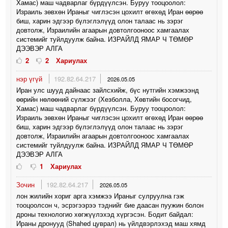
Хамас) маш чадварлаг бүрдүүлсэн. Буруу тооцоолол:
Израиль зөвхөн Ираныг чиглэсэн цохилт өгөхөд Иран өөрөө
биш, харин эдгээр бүлэглэлүүд олон талаас нь зэрэг
довтолж, Израилийн агаарын довтолгооноос хамгаалах
системийг туйлдуулж байна. ИЗРАЙЛД ЯМАР Ч ТӨМӨР
ДЭЭВЭР АЛГА
2
2
Хариулах
нэр үгүй
192.82.64.217
2026.05.05
Иран улс шууд дайнаас зайлсхийж, бүс нутгийн хэмжээнд
өөрийн нөлөөний сүлжээг (Хезболла, Хөвтийн босогчид,
Хамас) маш чадварлаг бүрдүүлсэн. Буруу тооцоолол:
Израиль зөвхөн Ираныг чиглэсэн цохилт өгөхөд Иран өөрөө
биш, харин эдгээр бүлэглэлүүд олон талаас нь зэрэг
довтолж, Израилийн агаарын довтолгооноос хамгаалах
системийг туйлдуулж байна. ИЗРАЙЛД ЯМАР Ч ТӨМӨР
ДЭЭВЭР АЛГА
1
Хариулах
Зочин
192.82.64.217
2026.05.05
лон жилийн хориг арга хэмжээ Ираныг сулруулна гэж
тооцоолсон ч, эсрэгээрээ тэднийг бие даасан пуужин болон
дроны технологио хөгжүүлэхэд хүргэсэн. Бодит байдал:
Ираны дронууд (Shahed цуврал) нь үйлдвэрлэхэд маш хямд