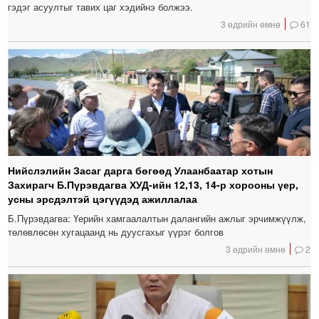
гэдэг асуултыг тавих цаг хэдийнэ болжээ.
3 өдрийн өмнө
61
Нийслэлийн Засаг дарга бөгөөд Улаанбаатар хотын
Захирагч Б.Пүрэвдагва ХУД-ийн 12,13, 14-р хорооны үер,
усны эрсдэлтэй цэгүүдэд ажиллалаа
Б.Пүрэвдагва: Үерийн хамгаалалтын далангийн ажлыг эрчимжүүлж,
төлөвлөсөн хугацаанд нь дуусгахыг үүрэг болгов
3 өдрийн өмнө
2