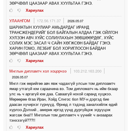
ЗӨРЧВӨЛ ЦААЗААР АВАХ ХУУЛЬТАА ГЭНЭ.
Хариулах
УЛААНГОМ
172.56.171.37
2026.05.07
ШАРИАТЫН ХУУЛИАР АМЬДАРДАГ ИРАНД
ТРАНСЖЕНДЕРИЙГ БОЛ БАЙГАЛЫН АЛДАА ГЭЖ ОЙЛГОН
ХУЛЭЭН АВЧ ХҮЙС СОЛИУЛАХЫН ЗӨВШӨӨРДӨГ, ХҮЙС
СОЛИХ МЭС ЗАСАЛ Ч САЙН ХӨГЖСӨН БАЙДАГ ГЭНЭ.
ХАРИН ГОМО, ЛЕЗБИГ БОЛ ХОРИГЛОСОН БАЙДАН
ЗӨРЧВӨЛ ЦААЗААР АВАХ ХУУЛЬТАА ГЭНЭ.
Хариулах
Мнглын дипламтч хол хоцорчээ
103.212.163.200
2026.05.07
Мнгл гэж өөрийгөө авч явж чадахгүй улсын том диплоамтч
ямар утгагүй юм сараачина вэ. Том дипломатч нь ийм бхаар
улс нь ч аргагүй юм даа. Саваагүй нохой саранд хуцжээ.
Мөрөөрөө бгаа Иран, Хойд Слнгос бол МУ-н дэргэд бие
даасан хүчирхэг гүрнүүд. Өрнөд л тэдэнд заналхийлж өдий
хүрлээ.Дэлхий , америк иргэд үүнд дургүйцэж эгдүүцэж
жагсаж бна!!! Мнголын том дипламтч ч үүнийг ч анзаарах
тэнхээгүй???!!
Хариулах