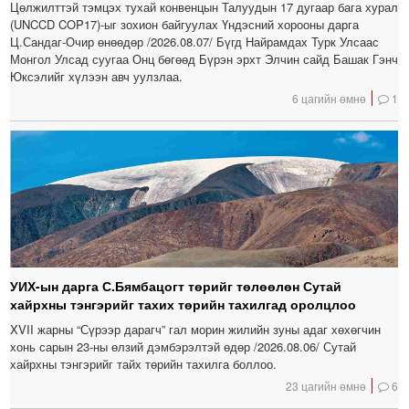
Цөлжилттэй тэмцэх тухай конвенцын Талуудын 17 дугаар бага хурал
(UNCCD COP17)-ыг зохион байгуулах Үндэсний хорооны дарга
Ц.Сандаг-Очир өнөөдөр /2026.08.07/ Бүгд Найрамдах Турк Улсаас
Монгол Улсад суугаа Онц бөгөөд Бүрэн эрхт Элчин сайд Башак Гэнч
Юксэлийг хүлээн авч уулзлаа.
6 цагийн өмнө
1
УИХ-ын дарга С.Бямбацогт төрийг төлөөлөн Сутай
хайрхны тэнгэрийг тахих төрийн тахилгад оролцлоо
XVII жарны “Сүрээр дарагч” гал морин жилийн зуны адаг хөхөгчин
хонь сарын 23-ны өлзий дэмбэрэлтэй өдөр /2026.08.06/ Сутай
хайрхны тэнгэрийг тайх төрийн тахилга боллоо.
23 цагийн өмнө
6