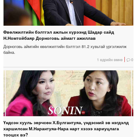
Өвөлжилтийн бэлтгэл ажлын хүрээнд Шадар сайд
Н.Номтойбаяр Дорноговь аймагт ажиллав
Дорноговь аймгийн өвөлжилтийн бэлтгэл 81.2 хувьтай үргэлжилж
байна.
1 өдрийн өмнө
0
Үндсэн хууль зөрчсөн Х.Булгантуяа, үндэсний эв нэгдэлд
харшилсан М.Нарантуяа-Нара нарт хэзээ хариуцлага
тооцох вэ?