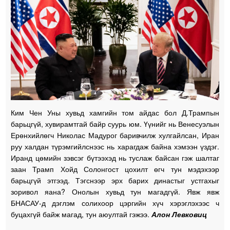
Ким Чен Уны хувьд хамгийн том айдас бол Д.Трампын
барьцгүй, хувирамтгай байр суурь юм. Үүнийг нь Венесуэлын
Ерөнхийлөгч Николас Мадурог баривчилж хулгайлсан, Иран
руу халдан түрэмгийлснээс нь харагдаж байна хэмээн үздэг.
Иранд цөмийн зэвсэг бүтээхэд нь туслаж байсан гэж шалтаг
заан Трамп Хойд Солонгост цохилт өгч тун мэдэхээр
барьцгүй этгээд. Тэгснээр эрх барих династыг устгахыг
зоривол яана? Онолын хувьд тун магадгүй. Явж явж
БНАСАУ-д дэглэм солихоор цэргийн хүч хэрэглэхээс ч
буцахгүй байж магад, тун аюултай гэжээ.
Алон Левковиц