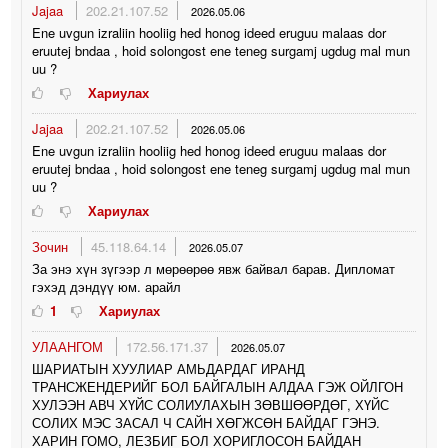
Jajaa
202.21.107.52
2026.05.06
Ene uvgun izraliin hooliig hed honog ideed eruguu malaas dor
eruutej bndaa , hoid solongost ene teneg surgamj ugdug mal mun
uu ?
Хариулах
Jajaa
202.21.107.52
2026.05.06
Ene uvgun izraliin hooliig hed honog ideed eruguu malaas dor
eruutej bndaa , hoid solongost ene teneg surgamj ugdug mal mun
uu ?
Хариулах
Зочин
45.118.64.14
2026.05.07
За энэ хүн зүгээр л мөрөөрөө явж байвал барав. Дипломат
гэхэд дэндүү юм. арайл
1
Хариулах
УЛААНГОМ
172.56.171.37
2026.05.07
ШАРИАТЫН ХУУЛИАР АМЬДАРДАГ ИРАНД
ТРАНСЖЕНДЕРИЙГ БОЛ БАЙГАЛЫН АЛДАА ГЭЖ ОЙЛГОН
ХУЛЭЭН АВЧ ХҮЙС СОЛИУЛАХЫН ЗӨВШӨӨРДӨГ, ХҮЙС
СОЛИХ МЭС ЗАСАЛ Ч САЙН ХӨГЖСӨН БАЙДАГ ГЭНЭ.
ХАРИН ГОМО, ЛЕЗБИГ БОЛ ХОРИГЛОСОН БАЙДАН