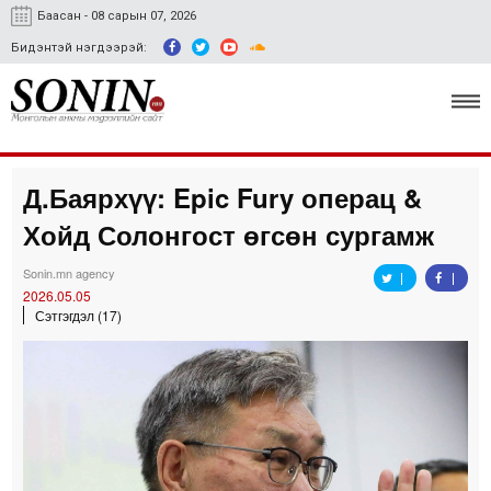
Баасан - 08 сарын 07, 2026
Бидэнтэй нэгдээрэй:
Д.Баярхүү: Epic Fury операц &
Улс төр, эдийн засаг
Хойд Солонгост өгсөн сургамж
Гэмт хэрэг
Sonin.mn agency
Нийгэм, соёл
2026.05.05
Сэтгэгдэл (17)
Спорт
Easy news