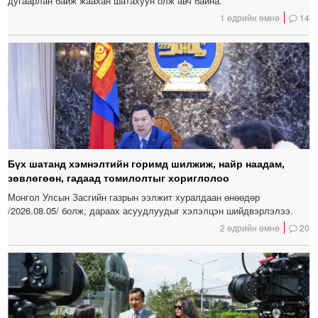
дугаарлан байж жаахан шатахуун олж авч байна.
1 өдрийн өмнө
14
Бүх шатанд хэмнэлтийн горимд шилжиж, найр наадам,
зөвлөгөөн, гадаад томилолтыг хориглолоо
Монгол Улсын Засгийн газрын ээлжит хуралдаан өнөөдөр
/2026.08.05/ болж, дараах асуудлуудыг хэлэлцэн шийдвэрлэлээ.
2 өдрийн өмнө
20