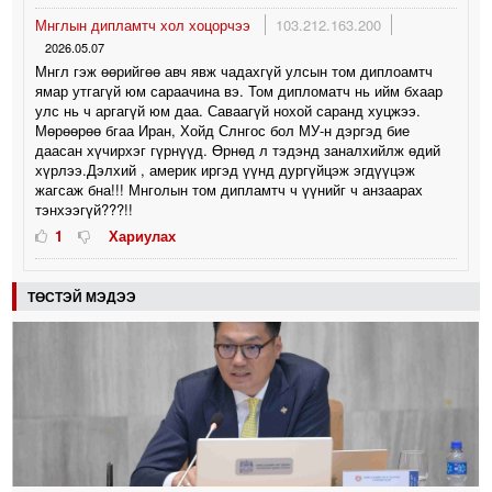
Мнглын дипламтч хол хоцорчээ
103.212.163.200
2026.05.07
Мнгл гэж өөрийгөө авч явж чадахгүй улсын том диплоамтч
ямар утгагүй юм сараачина вэ. Том дипломатч нь ийм бхаар
улс нь ч аргагүй юм даа. Саваагүй нохой саранд хуцжээ.
Мөрөөрөө бгаа Иран, Хойд Слнгос бол МУ-н дэргэд бие
даасан хүчирхэг гүрнүүд. Өрнөд л тэдэнд заналхийлж өдий
хүрлээ.Дэлхий , америк иргэд үүнд дургүйцэж эгдүүцэж
жагсаж бна!!! Мнголын том дипламтч ч үүнийг ч анзаарах
тэнхээгүй???!!
1
Хариулах
ТӨСТЭЙ МЭДЭЭ