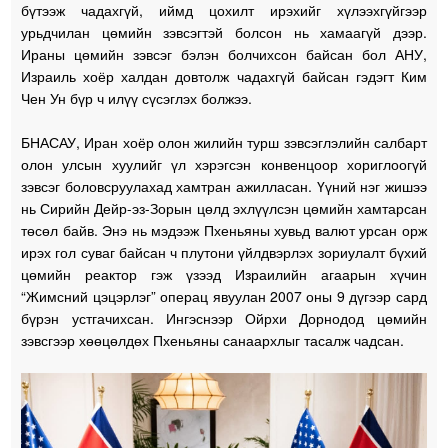
бүтээж чадахгүй, иймд цохилт ирэхийг хүлээхгүйгээр
урьдчилан цөмийн зэвсэгтэй болсон нь хамаагүй дээр.
Ираны цөмийн зэвсэг бэлэн болчихсон байсан бол АНУ,
Израиль хоёр халдан довтолж чадахгүй байсан гэдэгт Ким
Чен Ун бүр ч илүү сүсэглэх болжээ.
БНАСАУ, Иран хоёр олон жилийн турш зэвсэглэлийн салбарт
олон улсын хуулийг үл хэрэгсэн конвенцоор хориглоогүй
зэвсэг боловсруулахад хамтран ажилласан. Үүний нэг жишээ
нь Сирийн Дейр-эз-Зорын цөлд эхлүүлсэн цөмийн хамтарсан
төсөл байв. Энэ нь мэдээж Пхеньяны хувьд валют урсан орж
ирэх гол суваг байсан ч плутони үйлдвэрлэх зориулалт бүхий
цөмийн реактор гэж үзээд Израилийн агаарын хүчин
“Жимсний цэцэрлэг” операц явуулан 2007 оны 9 дүгээр сард
бүрэн устгачихсан. Ингэснээр Ойрхи Дорнодод цөмийн
зэвсгээр хөөцөлдөх Пхеньяны санаархлыг тасалж чадсан.