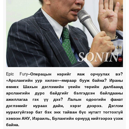
Epic Fury
–Операцын нэрийг яаж орчуулах вэ?
«Арслангийн уур хилэн»–ямраар бууж байна? Ираны
өмнөх Шахын дэглэмийн үеийн төрийн далбаанд
арслангийн дүрс байдгийг бэлгэдсэн байлдааны
ажиллагаа гэх үү дээ? Лалын одоогийн фанат
дэглэмийг нураах дайн, хэрэг дээрээ. Дэглэм
нурахгүйгээр бат бэх энх тайван бүс нутагт тогтохгүй
хэмээн АНУ, Израиль, Булангийн орнууд нийтээрээ үзэж
байна.