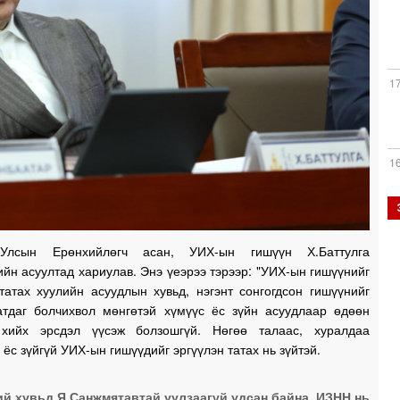
1
1
1
Улсын Ерөнхийлөгч асан, УИХ-ын гишүүн Х.Баттулга
ийн асуултад хариулав. Энэ үеэрээ тэрээр: "УИХ-ын гишүүнийг
1
татах хуулийн асуудлын хувьд, нэгэнт сонгогдсон гишүүнийг
атдаг болчихвол мөнгөтэй хүмүүс ёс зүйн асуудлаар өдөөн
 хийх эрсдэл үүсэж болзошгүй. Нөгөө талаас, хуралдаа
, ёс зүйгүй УИХ-ын гишүүдийг эргүүлэн татах нь зүйтэй.
1
й хувьд Я.Санжмятавтай уулзаагүй удсан байна. ИЗНН нь