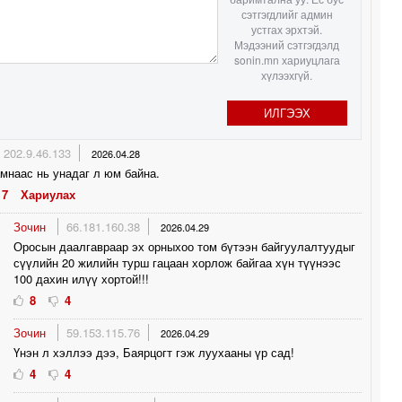
1
сэтгэгдлийг админ
устгах эрхтэй.
Мэдээний сэтгэгдэлд
sonin.mn хариуцлага
0
хүлээхгүй.
0
ИЛГЭЭХ
0
202.9.46.133
2026.04.28
амнаас нь унадаг л юм байна.
1
7
Хариулах
Зочин
66.181.160.38
2026.04.29
Оросын даалгавраар эх орныхоо том бүтээн байгуулалтуудыг
сүүлийн 20 жилийн турш гацаан хорлож байгаа хүн түүнээс
100 дахин илүү хортой!!!
8
4
Зочин
59.153.115.76
2026.04.29
Үнэн л хэллээ дээ, Баярцогт гэж луухааны үр сад!
4
4