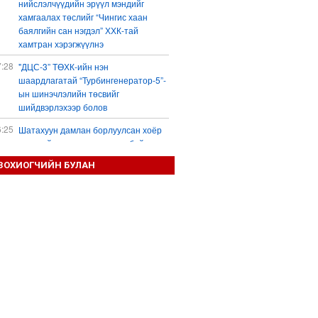
нийслэлчүүдийн эрүүл мэндийг
хамгаалах төслийг “Чингис хаан
баялгийн сан нэгдэл” ХХК-тай
хамтран хэрэгжүүлнэ
7:28
"ДЦС-3” ТӨХК-ийн нэн
шаардлагатай “Турбингенератор-5”-
ын шинэчлэлийн төсвийг
шийдвэрлэхээр болов
6:25
Шатахуун дамлан борлуулсан хоёр
зөрчлийг илрүүлэн шалгаж байна
3:18
ЗОХИОГЧИЙН БУЛАН
“Сэцэн ханы хүлэг” МСУХ-ны 30
жилийн ойн уралдааны түрүү
морьдыг Prius 30 автомашинаар
байлна
3:01
Б.Пүрэвдагва: 103 үйлчилгээний
зөвшөөрлийг цуцалснаар төрийн
хүнд суртал, олон шат дамжлагыг
бууруулж, бизнесээ саадгүй
өргөжүүлэх боломжтой боллоо
2:38
Европ Орос-Украины мөргөлдөөнийг