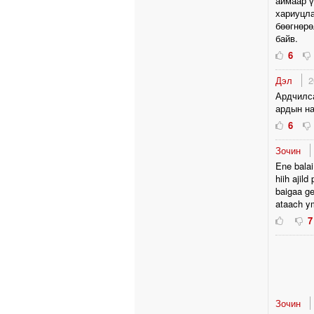
аймаар ү
хариуцла
бөөгнөр
байв.
6
Дэл
2
Ардчилса
ардын на
6
Зочин
Ene balai
hiih ajil
baigaa g
ataach y
7
Зочин