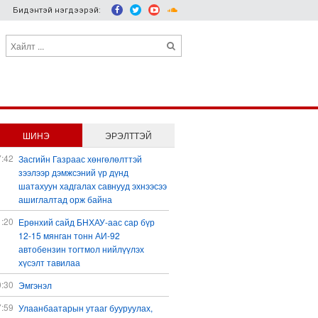
Бидэнтэй нэгдээрэй:
ШИНЭ
ЭРЭЛТТЭЙ
7:42
Засгийн Газраас хөнгөлөлттэй
зээлээр дэмжсэний үр дүнд
шатахуун хадгалах савнууд эхнээсээ
ашиглалтад орж байна
1:20
Ерөнхий сайд БНХАУ-аас сар бүр
12-15 мянган тонн АИ-92
автобензин тогтмол нийлүүлэх
хүсэлт тавилаа
0:30
Эмгэнэл
7:59
Улаанбаатарын утааг бууруулах,