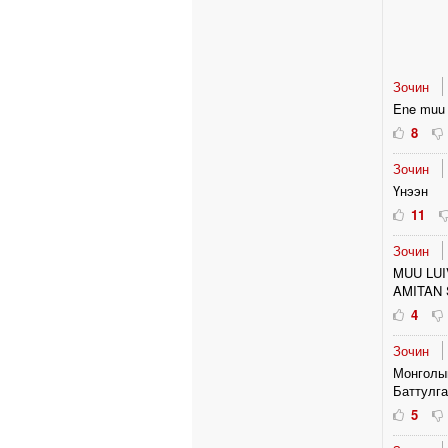
Зочин
Ene muu 
8
Зочин
Үнээн
11
Зочин
MUU LUI
AMITAN
4
Зочин
Монголын
Баттулга 
5