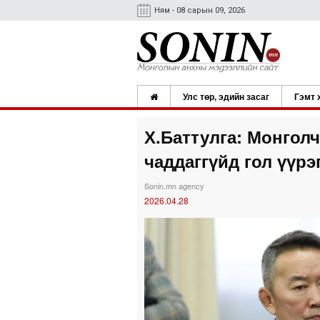
Ням - 08 сарын 09, 2026
Улс төр, эдийн засаг
Гэмт 
Х.Баттулга: Монголч
чаддаггүйд гол үүрэ
Sonin.mn agency
2026.04.28