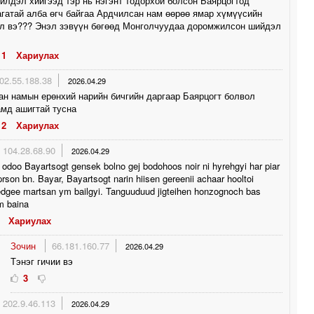
йлдэл хийгээд тэр нь нэгэнт тодорхой болсон Баярцогтод
гатай алба өгч байгаа Ардчилсан нам өөрөө ямар хүмүүсийн
өл вэ??? Энэл зэвүүн бөгөөд Монголчуудаа доромжилсон шийдэл
1
Хариулах
02.55.188.38
2026.04.29
н намын ерөнхий нарийн бичгийн даргаар Баярцогт болвол
мд ашигтай тусна
2
Хариулах
104.28.68.90
2026.04.29
 odoo Bayartsogt gensek bolno gej bodohoos noir ni hyrehgyi har piar
d prson bn. Bayar, Bayartsogt narin hiisen gereenii achaar hooltoi
edgee martsan ym bailgyi. Tanguuduud jigteihen honzognoch bas
m baina
Хариулах
Зочин
66.181.160.77
2026.04.29
Тэнэг гичии вэ
3
202.9.46.113
2026.04.29