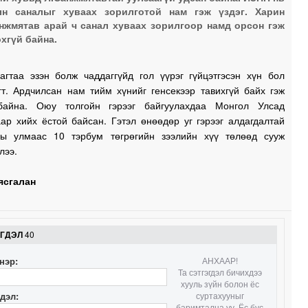
ын саналыг хуваах зорилготой нам гэж үздэг. Харин
нжмятав арай ч санал хуваах зорилгоор намд орсон гэж
хгүй байна.
1
агтаа эзэн болж чаддаггүйд гол үүрэг гүйцэтгэсэн хүн бол
гт. Ардчилсан нам тийм хүнийг генсекээр тавихгүй байх гэж
1
байна. Оюу толгойн гэрээг байгуулахдаа Монгол Улсад
ар хийх ёстой байсан. Гэтэл өнөөдөр уг гэрээг алдагдалтай
1
ны улмаас 10 тэрбум төгрөгийн зээлийн хүү төлөөд сууж
лээ.
1
ясгалан
1
ЭГДЭЛ
40
нэр:
АНХААР!
Та сэтгэгдэл бичихдээ
1
хууль зүйн болон ёс
гдэл:
суртахууныг
баримтална уу. Ёс бус