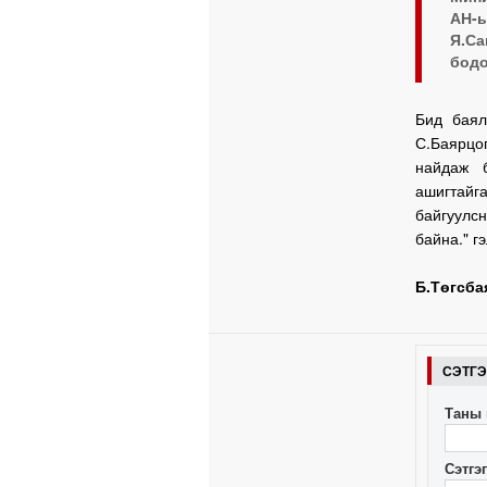
АН-
Я.Са
бодо
Бид баял
С.Баярцо
найдаж 
ашигтайга
байгуулс
байна." гэ
Б.Төгсба
СЭТГ
Таны 
Сэтгэ