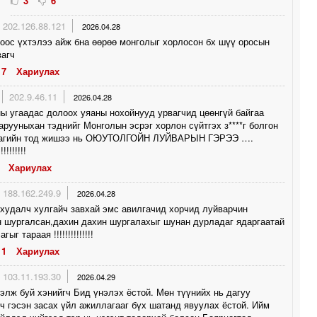
3
6
202.126.88.121
2026.04.28
оос үхтэлээ айж бна өөрөө монголыг хорлосон бх шүү оросын
вагч
7
Хариулах
202.9.46.11
2026.04.28
ы угаадас долоох уяаны нохойнууд урвагчид цөөнгүй байгаа
арууныхан тэднийг Монголын эсрэг хорлон сүйтгэх з****г болгон
агийн тод жишээ нь ОЮУТОЛГОЙН ЛУЙВАРЫН ГЭРЭЭ ….
!!!!!!!!!!
Хариулах
188.162.249.9
2026.04.28
 худалч хулгайч завхай эмс авилгачид хорчид луйварчин
 шургалсан,дахин дахин шургалахыг шунан дурладаг ядаргаатай
ыг тараая !!!!!!!!!!!!!!
1
Хариулах
103.11.193.30
2026.04.29
хэлж буй хэнийгч Бид үнэлэх ёстой. Мөн түүнийх нь дагуу
ч гэсэн засах үйл ажиллагааг бүх шатанд явуулах ёстой. Ийм