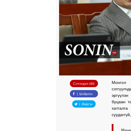
Монгол 
Сэтгэгдэл (40)
сэтгүүлчд
Шэйрлэх
эргүүлэн 
буцаан т
Жиргэх
хатгалга
суудаггүй
Мини