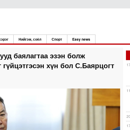
хэрэг
Нийгэм, соёл
Спорт
Easy news
ууд баялагтаа эзэн болж
г гүйцэтгэсэн хүн бол С.Баярцогт
1
1
2
1