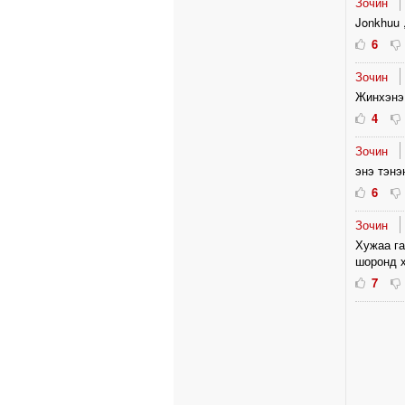
Зочин
Jonkhuu ,
6
Зочин
Жинхэнэ
4
Зочин
энэ тэнэ
6
Зочин
Хужаа га
шоронд х
7