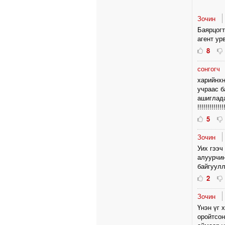
Зочин
Баярцогт
агент ур
8
сонгогч
харийнхн
учраас б
ашиглад
!!!!!!!!!!!!!
5
Зочин
Уих гээч
алуурчин
байгууллаг
2
Зочин
Үнэн үг 
оройтсон