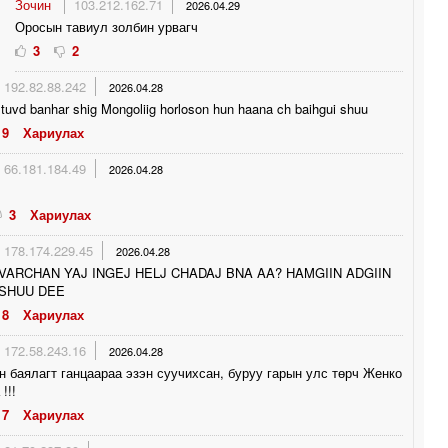
Зочин
103.212.162.71
2026.04.29
Оросын тавиул золбин урвагч
3
2
192.82.88.242
2026.04.28
tuvd banhar shig Mongoliig horloson hun haana ch baihgui shuu
9
Хариулах
66.181.184.49
2026.04.28
3
Хариулах
178.174.229.45
2026.04.28
VARCHAN YAJ INGEJ HELJ CHADAJ BNA AA? HAMGIIN ADGIIN
 SHUU DEE
8
Хариулах
172.58.243.16
2026.04.28
 баялагт ганцаараа эзэн суучихсан, буруу гарын улс төрч Женко
!!!
7
Хариулах