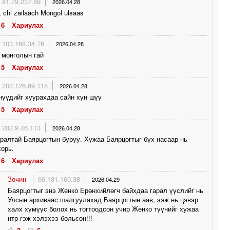
81.79.237.89
2026.04.28
 chi zailaach Mongol ulsaas
6
Хариулах
103.168.34.76
2026.04.28
 монголын гай
5
Хариулах
202.126.89.115
2026.04.28
нүүдийг хуурахдаа сайн хүн шүү
5
Хариулах
202.9.46.113
2026.04.28
ралтай Баярцогтын буруу. Хужаа Баярцогтыг бүх насаар нь
орь.
6
Хариулах
Зочин
66.181.160.38
2026.04.29
Баярцогтыг энэ Женко Ерөнхийлөгч байхдаа гарал үүслийг нь
Улсын архиваас шалгуулахад Баярцогтын аав, ээж нь цэвэр
халх хүмүүс болох нь тогтоодсон учир Женко түүнийг хужаа
нтр гэж хэлэхээ больсон!!!