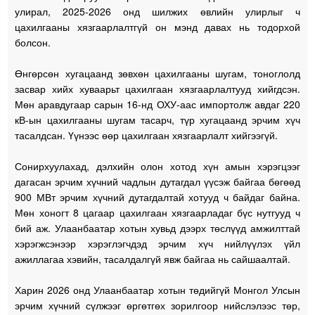
улирал, 2025-2026 онд шилжих өвлийн улирлыг ч
цахилгааны хязгаарлалтгүй он мэнд давах нь тодорхой
болсон.
Өнгөрсөн хугацаанд зөвхөн цахилгааны шугам, тоноглолд
засвар хийх хуваарьт цахилгаан хязгаарлалтууд хийгдсэн.
Мөн аравдугаар сарын 16-нд ОХУ-аас импортолж авдаг 220
кВ-ын цахилгааны шугам тасарч, түр хугацаанд эрчим хүч
тасалдсан. Үүнээс өөр цахилгаан хязгаарлалт хийгээгүй.
Сонирхуулахад, дэлхийн олон хотод хүн амын хэрэгцээг
дагасан эрчим хүчний чадлын дутагдал үүсэж байгаа бөгөөд
900 МВт эрчим хүчний дутагдалтай хотууд ч байдаг байна.
Мөн хоногт 8 цагаар цахилгаан хязгаарладаг бүс нутгууд ч
бий аж. Улаанбаатар хотын хувьд дээрх төслүүд амжилттай
хэрэгжсэнээр хэрэглэгчдэд эрчим хүч нийлүүлэх үйл
ажиллагаа хэвийн, тасалдалгүй явж байгаа нь сайшаалтай.
Харин 2026 онд Улаанбаатар хотын төдийгүй Монгол Улсын
эрчим хүчний сүлжээг өргөтгөх зорилгоор нийслэлээс төр,