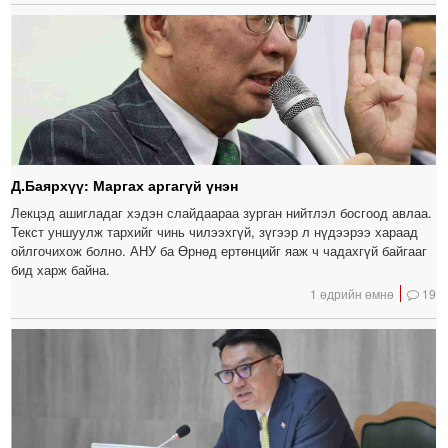
Д.Баярхүү: Маргах аргагүй үнэн
Лекцэд ашигладаг хэдэн слайдаараа зурган нийтлэл босгоод авлаа.
Текст уншуулж тархийг чинь чилээхгүй, зүгээр л нүдээрээ хараад
ойлгочихож болно. АНУ ба Өрнөд ертөнцийг яаж ч чадахгүй байгааг
бид харж байна.
1 өдрийн өмнө
19