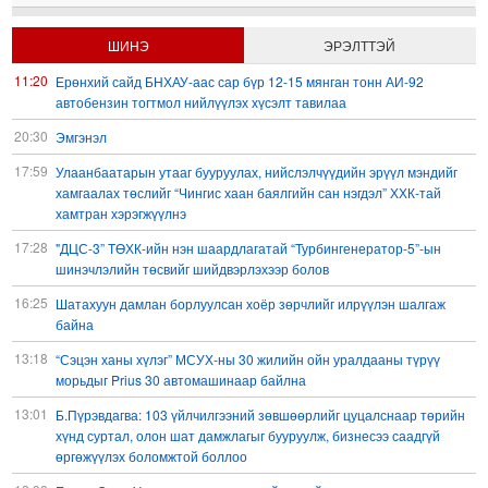
ШИНЭ
ЭРЭЛТТЭЙ
11:20
Ерөнхий сайд БНХАУ-аас сар бүр 12-15 мянган тонн АИ-92
автобензин тогтмол нийлүүлэх хүсэлт тавилаа
20:30
Эмгэнэл
17:59
Улаанбаатарын утааг бууруулах, нийслэлчүүдийн эрүүл мэндийг
хамгаалах төслийг “Чингис хаан баялгийн сан нэгдэл” ХХК-тай
хамтран хэрэгжүүлнэ
17:28
"ДЦС-3” ТӨХК-ийн нэн шаардлагатай “Турбингенератор-5”-ын
шинэчлэлийн төсвийг шийдвэрлэхээр болов
16:25
Шатахуун дамлан борлуулсан хоёр зөрчлийг илрүүлэн шалгаж
байна
13:18
“Сэцэн ханы хүлэг” МСУХ-ны 30 жилийн ойн уралдааны түрүү
морьдыг Prius 30 автомашинаар байлна
13:01
Б.Пүрэвдагва: 103 үйлчилгээний зөвшөөрлийг цуцалснаар төрийн
хүнд суртал, олон шат дамжлагыг бууруулж, бизнесээ саадгүй
өргөжүүлэх боломжтой боллоо