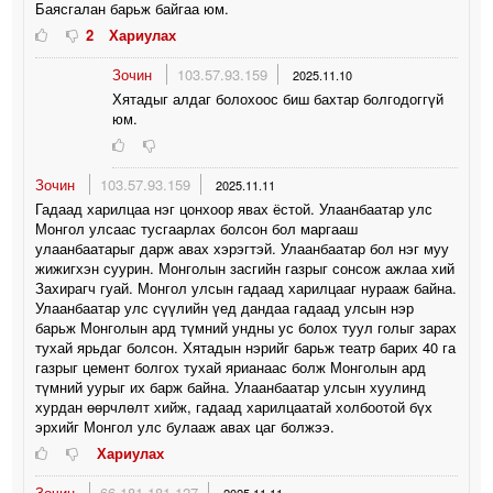
Баясгалан барьж байгаа юм.
2
Хариулах
Зочин
103.57.93.159
2025.11.10
Хятадыг алдаг болохоос биш бахтар болгодоггүй
юм.
Зочин
103.57.93.159
2025.11.11
Гадаад харилцаа нэг цонхоор явах ёстой. Улаанбаатар улс
Монгол улсаас тусгаарлах болсон бол маргааш
улаанбаатарыг дарж авах хэрэгтэй. Улаанбаатар бол нэг муу
жижигхэн суурин. Монголын засгийн газрыг сонсож ажлаа хий
Захирагч гуай. Монгол улсын гадаад харилцааг нурааж байна.
Улаанбаатар улс сүүлийн үед дандаа гадаад улсын нэр
барьж Монголын ард түмний ундны ус болох туул голыг зарах
тухай ярьдаг болсон. Хятадын нэрийг барьж театр барих 40 га
газрыг цемент болгох тухай ярианаас болж Монголын ард
түмний уурыг их барж байна. Улаанбаатар улсын хуулинд
хурдан өөрчлөлт хийж, гадаад харилцаатай холбоотой бүх
эрхийг Монгол улс булааж авах цаг болжээ.
Хариулах
Зочин
66.181.181.127