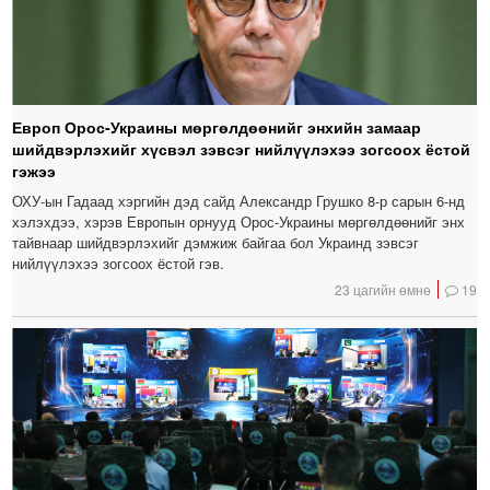
Европ Орос-Украины мөргөлдөөнийг энхийн замаар
шийдвэрлэхийг хүсвэл зэвсэг нийлүүлэхээ зогсоох ёстой
гэжээ
ОХУ-ын Гадаад хэргийн дэд сайд Александр Грушко 8-р сарын 6-нд
хэлэхдээ, хэрэв Европын орнууд Орос-Украины мөргөлдөөнийг энх
тайвнаар шийдвэрлэхийг дэмжиж байгаа бол Украинд зэвсэг
нийлүүлэхээ зогсоох ёстой гэв.
23 цагийн өмнө
19