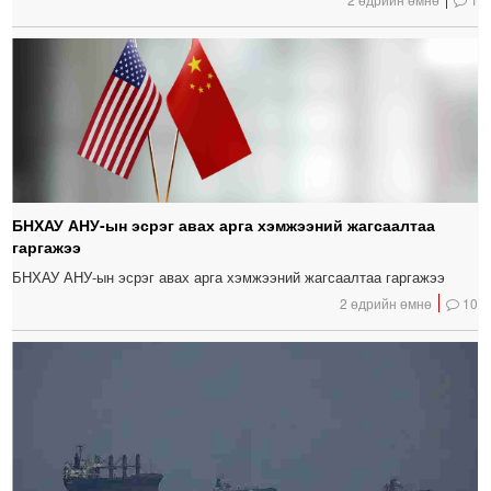
БНХАУ АНУ-ын эсрэг авах арга хэмжээний жагсаалтаа
гаргажээ
БНХАУ АНУ-ын эсрэг авах арга хэмжээний жагсаалтаа гаргажээ
2 өдрийн өмнө
10