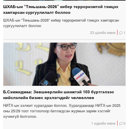
ШХАБ-ын “Тяньшань-2026” кибер терроризмтой тэмцэх
хамтарсан сургуулилалт боллоо
ШХАБ-ын “Тяньшань-2026” кибер терроризмтой тэмцэх хамтарсан
сургуулилалт боллоо
23 цагийн өмнө
1
Б.Сэмжидмаа: Зөвшөөрлийн шинжтэй 103 бүртгэлээс
нийслэлийн бизнес эрхлэгчдийг чөлөөллөө
НИТХ-ын ээлжит хуралдаан боллоо. Хуралдаанаар НИТХ-ын 2025
оны 25/29 тоот тогтоолоор батлагдсан журмын зарим хэсгийг
хүчингүй болголоо.
1 өдрийн өмнө
0