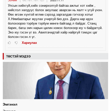
2025.11.11
Улсын хийхгүй,хийх сонирхолгүй байгаа ажлыг хот хийж ,
нийслэл хөлдүүс болох аюулаас аварсан нь яалт ч үгүй үнэн.
Өөх өгсөн хүнтэй өглөө сэрээд заргалдав гэгчээр хотыг
Х.Нямбаатарыг муулах учиргүй биз дээ. Дарга нар идэх
болохоороо тэрбум тэрбум мөнгө байгаад л байдаг. Станц
барих, багш эмч нарын цалин нэмэх болохоор юу ч байдаггүй.
Энэ юу гэсэн үг вэ. Авилгачидтай хайр найргүй тэмцэх цаг
болсон гэсэн л үг.
Хариулах
ТӨСТЭЙ МЭДЭЭ
Эмгэнэл
Эмгэнэл