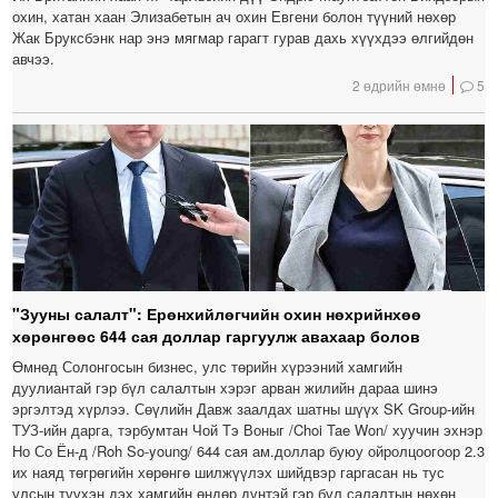
охин, хатан хаан Элизабетын ач охин Евгени болон түүний нөхөр
Жак Бруксбэнк нар энэ мягмар гарагт гурав дахь хүүхдээ өлгийдөн
авчээ.
2 өдрийн өмнө
5
"Зууны салалт": Ерөнхийлөгчийн охин нөхрийнхөө
хөрөнгөөс 644 сая доллар гаргуулж авахаар болов
Өмнөд Солонгосын бизнес, улс төрийн хүрээний хамгийн
дуулиантай гэр бүл салалтын хэрэг арван жилийн дараа шинэ
эргэлтэд хүрлээ. Сөүлийн Давж заалдах шатны шүүх SK Group-ийн
ТУЗ-ийн дарга, тэрбумтан Чой Тэ Воныг /Choi Tae Won/ хуучин эхнэр
Но Со Ён-д /Roh So-young/ 644 сая ам.доллар буюу ойролцоогоор 2.3
их наяд төгрөгийн хөрөнгө шилжүүлэх шийдвэр гаргасан нь тус
улсын түүхэн дэх хамгийн өндөр дүнтэй гэр бүл салалтын нөхөн