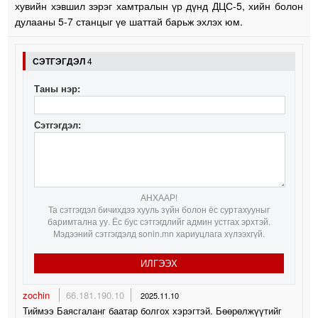
хувийн хэвшил зэрэг хамтралын үр дүнд ДЦС-5, хийн болон
дулааны 5-7 станцыг үе шаттай барьж эхлэх юм.
СЭТГЭГДЭЛ
4
Таны нэр:
Сэтгэгдэл:
АНХААР!
Та сэтгэгдэл бичихдээ хууль зүйн болон ёс суртахууныг
баримтална уу. Ёс бус сэтгэгдлийг админ устгах эрхтэй.
Мэдээний сэтгэгдэлд sonin.mn хариуцлага хүлээхгүй.
ИЛГЭЭХ
zochin
66.181.190.10
2025.11.10
Тиймээ Баясгаланг баатар болгох хэрэгтэй. Бөөрөлжүүтийг