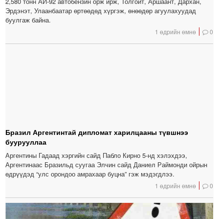
2,580 тонн АИ-92 автобензин орж ирж, Толгойт, Аршаант, Дархан,
Эрдэнэт, Улаанбаатар өртөөдөд хүргэж, өнөөдөр агуулахуудад
буулгаж байна.
1 өдрийн өмнө
0
Бразил Аргентинтай дипломат харилцааны түвшнээ
буурууллаа
Аргентины Гадаад хэргийн сайд Пабло Кирно 5-нд хэлэхдээ,
Аргентинаас Бразильд суугаа Элчин сайд Даниел Раймонди ойрын
өдрүүдэд “улс орондоо амрахаар буцна” гэж мэдэгдлээ.
1 өдрийн өмнө
0