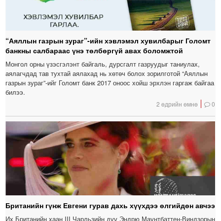
“Аяллын газрын зураг”-ийн хэвлэмэл хувилбарыг Голомт
банкны салбараас үнэ төлбөргүй авах боломжтой
Монгол орны үзэсгэлэнт байгаль, дурсгалт газруудыг таниулах,
аялагчдад тав тухтай аялахад нь хөтөч болох зорилготой “Аяллын
газрын зураг”-ийг Голомт банк 2017 оноос хойш эрхлэн гаргаж байгаа
билээ.
2 өдрийн өмнө
0
Британийн гүнж Евгени гурав дахь хүүхдээ өлгийдөн авчээ
Их Британийн хаан III Чарльзийн дүү Эндрю Маунтбаттен-Виндзорын