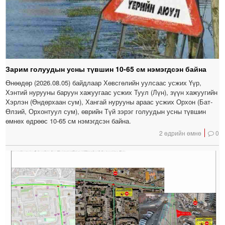
Зарим голуудын усны түвшин 10-65 см нэмэгдсэн байна
Өнөөдөр (2026.08.05) байдлаар Хөвсгөлийн уулсаас усжих Үүр,
Хэнтий нурууны баруун хажуугаас усжих Туул (Лүн), зүүн хажуугийн
Хэрлэн (Өндөрхаан сум), Хангай нурууны араас усжих Орхон (Бат-
Өлзий, Орхонтуул сум), өврийн Түй зэрэг голуудын усны түвшин
өмнөх өдрөөс 10-65 см нэмэгдсэн байна.
2 өдрийн өмнө
0