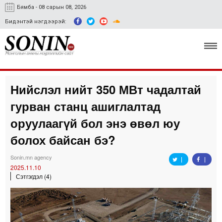
Бямба - 08 сарын 08, 2026
Бидэнтэй нэгдээрэй:
Нийслэл нийт 350 МВт чадалтай
Улс төр, эдийн засаг
гурван станц ашиглалтад
Гэмт хэрэг
оруулаагүй бол энэ өвөл юу
Нийгэм, соёл
болох байсан бэ?
Спорт
Sonin.mn agency
2025.11.10
Easy news
Сэтгэгдэл (4)