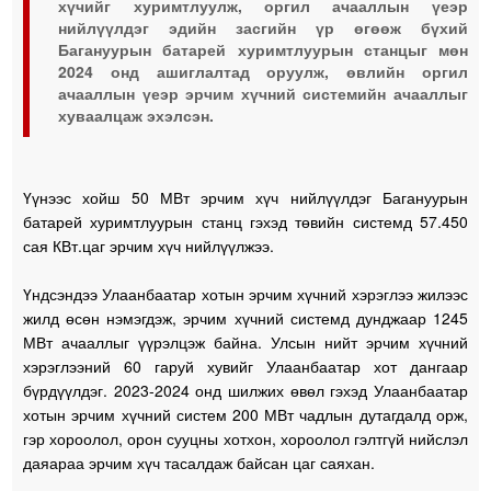
хүчийг хуримтлуулж, оргил ачааллын үеэр
нийлүүлдэг эдийн засгийн үр өгөөж бүхий
Багануурын батарей хуримтлуурын станцыг мөн
2024 онд ашиглалтад оруулж, өвлийн оргил
ачааллын үеэр эрчим хүчний системийн ачааллыг
хуваалцаж эхэлсэн.
Үүнээс хойш 50 МВт эрчим хүч нийлүүлдэг Багануурын
батарей хуримтлуурын станц гэхэд төвийн системд 57.450
сая КВт.цаг эрчим хүч нийлүүлжээ.
Үндсэндээ Улаанбаатар хотын эрчим хүчний хэрэглээ жилээс
жилд өсөн нэмэгдэж, эрчим хүчний системд дунджаар 1245
МВт ачааллыг үүрэлцэж байна. Улсын нийт эрчим хүчний
хэрэглээний 60 гаруй хувийг Улаанбаатар хот дангаар
бүрдүүлдэг. 2023-2024 онд шилжих өвөл гэхэд Улаанбаатар
хотын эрчим хүчний систем 200 МВт чадлын дутагдалд орж,
гэр хороолол, орон сууцны хотхон, хороолол гэлтгүй нийслэл
даяараа эрчим хүч тасалдаж байсан цаг саяхан.