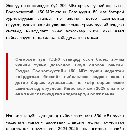
Энэхүү өсөн нэмэгдэж буй 200 МВт эрчим хүчний хэрэглээг
Бөөрөлжүүтийн 150 МВт станц, Багануурын 50 Мвт батарей
хуримтлуурын станцыг нэг жилийн дотор ашиглалтад
оруулж, тухайн өвлийн улирлаас өмнө эрчим хүчний нэгдсэн
системд нийлүүлэлт хийж эхэлснээр 2024 оны өвөл
нийслэлчүүд тог цахилгаантай, дулаан өвөлжсөн.
Өнгөрсөн зун ТЭЦ-3 станцад осол болж, эрчим
хүчний хувьд доголдох аюул ойрхон байсан.
Гэхдээ Бөөрөлжүүтийн 150 МВт хүчин чадалтай
хоёрдугаар блокийг нийслэлээс хэдхэн сарын
дотор барьж, хугацаанаас нь хоёр сарын өмнө
ашиглалтад оруулсан. Ингэснээр мөн 2025 оны энэ
өвөл нийслэлчүүд гал алдахааргүй болж байна.
Нэг жил гаруйн хугацаанд нийслэлээс нийт 350 МВт хүчин
чадалтай гурван ч цахилгаан станцын төслийг амжилттай
ашиглалтад оруулснаар 2024-2025 онд шилжих өвлийн