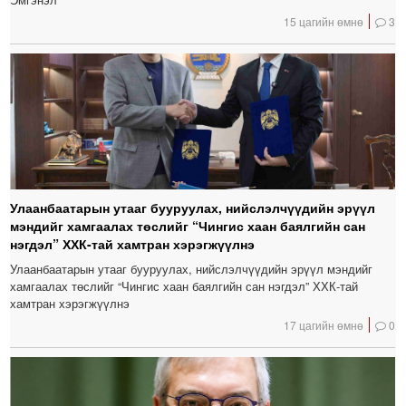
15 цагийн өмнө
3
Улаанбаатарын утааг бууруулах, нийслэлчүүдийн эрүүл
мэндийг хамгаалах төслийг “Чингис хаан баялгийн сан
нэгдэл” ХХК-тай хамтран хэрэгжүүлнэ
Улаанбаатарын утааг бууруулах, нийслэлчүүдийн эрүүл мэндийг
хамгаалах төслийг “Чингис хаан баялгийн сан нэгдэл” ХХК-тай
хамтран хэрэгжүүлнэ
17 цагийн өмнө
0