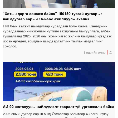
“Хотын дарга сонсож байна” 150150 тусгай дугаарыг
наймдугаар сарын 14-нөөс ажиллуулж эхэлнэ
НИТХ-ын ээлжит наймдугаар хуралдаан болж байна. Өнөөдрийн
хуралдаанаар нийслэлийн нутгийн захиргааны байгууллага, албан
тушаалтанд 2025, 2026 оны эхний хагас жилийн байдлаар иргэдээс
ирсэн өргөдөл, гомдлын шийдвэрлэлтийн тайлан мэдээллийг
сонслоо.
1 өдрийн өмнө
1
АИ-92 шатахууны нийлүүлэлт тасралтгүй үргэлжилж байна
2026 оны 8 дугаар сарын 5-нд Сүхбаатар боомтоор 43 вагон буюу