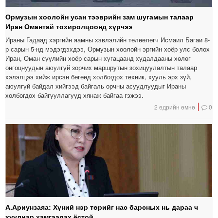
Ормузын хоолойн усан тээврийн зам шугамын талаар
Иран Омантай тохиролцоонд хүрчээ
Ираны Гадаад хэргийн яамны хэвлэлийн төлөөлөгч Исмаил Багаи 8-
р сарын 5-нд мэдэгдэхдээ, Ормузын хоолойн эргийн хоёр улс болох
Иран, Оман сүүлийн хоёр сарын хугацаанд худалдааны хөлөг
онгоцнуудын аюулгүй зорчих маршрутын зохицуулалтын талаар
хэлэлцээ хийж ирсэн бөгөөд холбогдох техник, хууль эрх зүй,
аюулгүй байдал хийгээд байгаль орчны асуудлуудыг Ираны
холбогдох байгууллагууд хянаж байгаа гэжээ.
2 өдрийн өмнө
0
А.Ариунзаяа: Хүний нэр төрийг нас барсных нь дараа ч
хуулиар хамгаалах ёстой