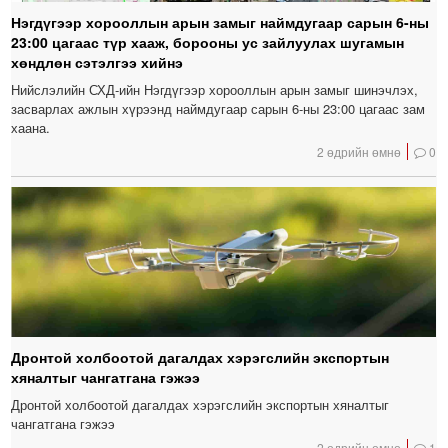
Нэгдүгээр хорооллын арын замыг наймдугаар сарын 6-ны
23:00 цагаас түр хааж, борооны ус зайлуулах шугамын
хөндлөн сэтэлгээ хийнэ
Нийслэлийн СХД-ийн Нэгдүгээр хорооллын арын замыг шинэчлэх,
засварлах ажлын хүрээнд наймдугаар сарын 6-ны 23:00 цагаас зам
хаана.
2 өдрийн өмнө
0
Дронтой холбоотой дагалдах хэрэгслийн экспортын
хяналтыг чангатгана гэжээ
Дронтой холбоотой дагалдах хэрэгслийн экспортын хяналтыг
чангатгана гэжээ
2 өдрийн өмнө
1