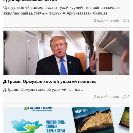
Оршуулгын үйл ажиллагааны тухай хуулийн төслийг санаачлан
ажиллаж байгаа УИХ-ын гишүүн А.Ариунзаяатай ярилцав.
2 өдрийн өмнө
8
Д.Трамп: Ормузын хоолой удахгүй нээгдэнэ
Д.Трамп: Ормузын хоолой удахгүй нээгдэнэ
2 өдрийн өмнө
2