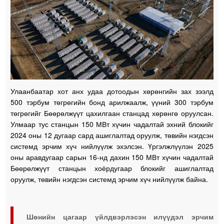
Улаанбаатар хот анх удаа дотоодын хөрөнгийн зах зээлд
500 тэрбум төгрөгийн бонд арилжаалж, үүний 300 тэрбум
төгрөгийг Бөөрөлжүүт цахилгаан станцад хөрөнгө оруулсан.
Улмаар тус станцын 150 МВт хүчин чадалтай эхний блокийг
2024 оны 12 дугаар сард ашиглалтад оруулж, төвийн нэгдсэн
системд эрчим хүч нийлүүлж эхэлсэн. Үргэлжлүүлэн 2025
оны аравдугаар сарын 16-нд дахин 150 МВт хүчин чадалтай
Бөөрөлжүүт станцын хоёрдугаар блокийг ашиглалтад
оруулж, төвийн нэгдсэн системд эрчим хүч нийлүүлж байна.
Шөнийн цагаар үйлдвэрлэсэн илүүдэл эрчим