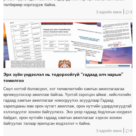
төлбөрөөр нэрлэгдэж байна.
3 өдрийн өмнө
3
Эрх зүйн үндэслэл нь тодорхойгүй “гадаад элч нарын”
томилгоо
Сөүл хоттой боловсрол, хот төлөвлөлтийн хамтын ажиллагаагаа
өргөжүүлэхээр ажиллаж байгаа. Үүнтэй зэрэгцэн аймаг, нийслэлийн
гадаад хамтын ажиллагааг нэмэгдүүлэх асуудлаар Гадаад
харилцааны яам орон нутагт ажиллаж, орон нутгийн удирдлагуудтай
хэлэлцүүлэг зохион байгуулжээ. Энэ үеэр гадаад бодлогын нэгдмэл
байдал, орон нутгийн гадаад хамтын ажиллагааг хэрхэн зохион
байгуулах талаар ярилцсан мэдээлэл ч байна.
3 өдрийн өмнө
6