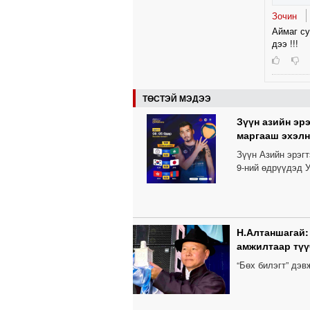
Зочин
Аймаг су
дээ !!!
ТӨСТЭЙ МЭДЭЭ
Зүүн азийн эр
маргааш эхэлн
Зүүн Азийн эрэг
9-ний өдрүүдэд У
Н.Алтаншагай:
амжилтаар түү
“Бөх билэгт” дэ