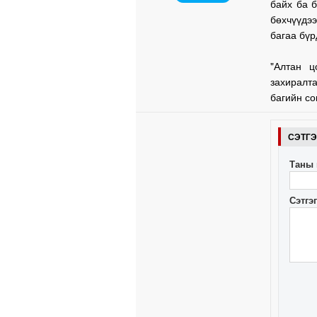
байх ба б
бөхчүүдээ
багаа бүр
"Алтан ц
захиралт
багийн со
СЭТГ
Таны 
Сэтгэ