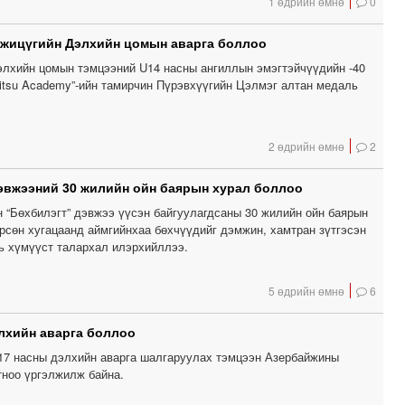
1 өдрийн өмнө
0
 жицүгийн Дэлхийн цомын аварга боллоо
лхийн цомын тэмцээний U14 насны ангиллын эмэгтэйчүүдийн -40
 Jitsu Academy”-ийн тамирчин Пүрэвхүүгийн Цэлмэг алтан медаль
2 өдрийн өмнө
2
эвжээний 30 жилийн ойн баярын хурал боллоо
н “Бөхбилэгт” дэвжээ үүсэн байгуулагдсаны 30 жилийн ойн баярын
өрсөн хугацаанд аймгийнхаа бөхчүүдийг дэмжин, хамтран зүтгэсэн
вь хүмүүст талархал илэрхийллээ.
5 өдрийн өмнө
6
лхийн аварга боллоо
17 насны дэлхийн аварга шалгаруулах тэмцээн Азербайжины
тноо үргэлжилж байна.