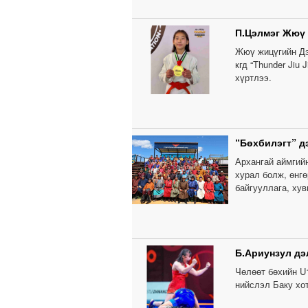
П.Цэлмэг Жюү
Жюү жицүгийн Дэ
кгд “Thunder Jiu
хүртлээ.
“Бөхбилэгт” д
Архангай аймгий
хурал болж, өнг
байгууллага, ху
Б.Ариунзул дэ
Чөлөөт бөхийн U
нийслэл Баку хо