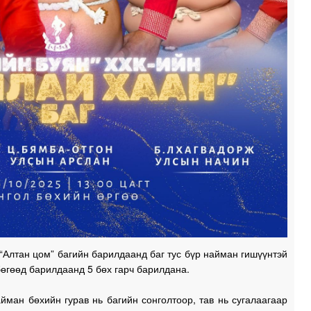
0
1
1
1
1
1
Алтан цом” багийн барилдаанд баг тус бүр найман гишүүнтэй
өгөөд барилдаанд 5 бөх гарч барилдана.
1
йман бөхийн гурав нь багийн сонголтоор, тав нь сугалаагаар