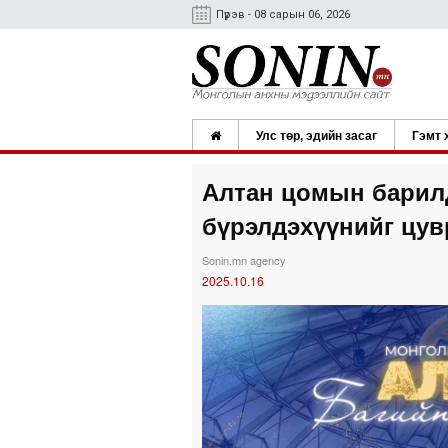
Пүрэв - 08 сарын 06, 2026
Улс төр, эдийн засаг
Гэмт 
Алтан цомын барил
бүрэлдэхүүнийг цув
Sonin.mn agency
2025.10.16