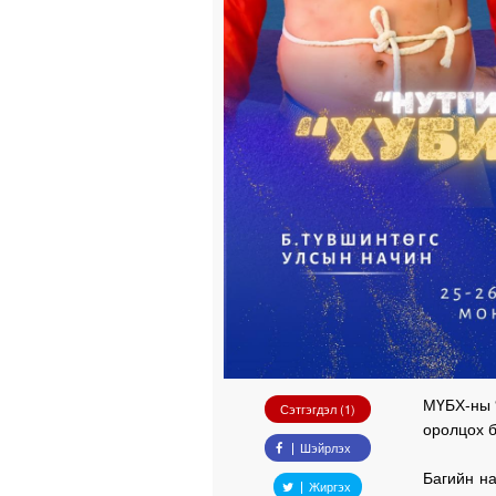
МҮБХ-ны “
Сэтгэгдэл (1)
оролцох б
Шэйрлэх
Багийн на
Жиргэх