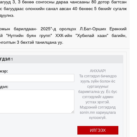
агууд 3, 3 бөхөө сонгосны дараа чансааны 80 дотор багтсан
с багуудаас олонхийн санал авсан 40 бөхөөс 5 бөхийг сугалж
1
дүүлнэ.
омын барилдаан- 2025"-д оролцох Л.Бат-Орших Ерөнхий
1
ай "Нутгийн буян групп" ХХК-ийн "Хубилай хаан" багийн,
нголтын 3 бөхтэй танилцана уу.
1
ЭГДЭЛ
1
нэр:
АНХААР!
Та сэтгэгдэл бичихдээ
хууль зүйн болон ёс
гдэл:
суртахууныг
баримтална уу. Ёс бус
сэтгэгдлийг админ
устгах эрхтэй.
Мэдээний сэтгэгдэлд
sonin.mn хариуцлага
хүлээхгүй.
ИЛГЭЭХ