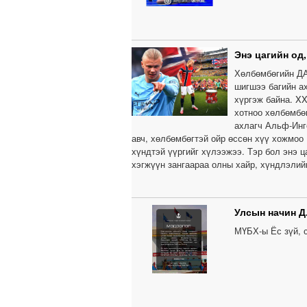
Энэ цагийн од
Хөлбөмбөгийн ДА
шигшээ багийн а
хүргэж байна. X
хотноо хөлбөмбө
ахлагч Альф-Инге
авч, хөлбөмбөгтэй ойр өссөн хүү хожмоо
хүндтэй үүргийг хүлээжээ. Тэр бол энэ ц
хэгжүүн зангаараа олны хайр, хүндлэлий
Улсын начин Д
МҮБХ-ы Ёс зүй, 