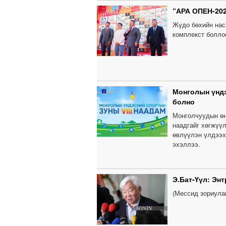
“АРА ОПЕН-202
Жүдо бөхийн нас
комплекст болло
Монголын үндэ
болно
Монголчуудын өн
наадгайг хөгжүүл
өвлүүлэн үлдээх 
эхэллээ.
Э.Бат-Үүл: Энт
(Мессид зориула