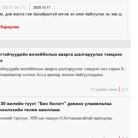
103.57.94.171
2025.10.17
м, дов жалга гэж балайралгүй ингэж зо хион байгуулах нь зөв ш
Хариулах
эгтэйчүүдийн волейболын аварга шалгаруулах тэмцээн
э
тэйчүүдийн волейболын аварга шалгаруулах тэмцээн энэ сарын 5–
лаанбаатар хотноо Асса аренад зохион байгуулагдана.
17 цагийн өмнө
1
 30 жилийн түүхт “Бөх билэгт” дэвжээ уламжлалаа
чээлэхийн төлөө ажиллана
вжээний тэргүүн, УИХ-ын гишүүн Н.Алтаншагайтай ярилцлаа.