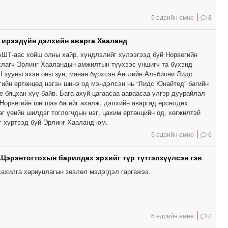
5 өдрийн өмнө
8
, ирээдүйн дэлхийн аварга Хааланд
ШТ-аас хойш олны хайр, хүндлэлийг хүлээгээд буй Норвегийн
хлагч Эрлинг Хааландын амжилтын түүхээс уншигч та бүхэнд
XI зууны эхэн оны зун, манан бүрхсэн Английн Альбиони Лидс
гийн ертөнцөд нэгэн шинэ од мэндэлсэн нь “Лидс Юнайтед” багийн
 бяцхан хүү байв. Бага ахуй цагаасаа ааваасаа үлгэр дуурайлал
 Норвегийн шигшээ багийг ахалж, дэлхийн аваргад өрсөлдөх
аг үеийн шилдэг тоглогчдын нэг, цахим ертөнцийн од, хөгжилтэй
г хүртээд буй Эрлинг Хааланд юм.
5 өдрийн өмнө
6
.Цэрэнтогтохын барилдах эрхийг түр түтгэлзүүлсэн гэв
сахилга хариуцлагын зөвлөл мэдэгдэл гаргажээ.
6 өдрийн өмнө
2