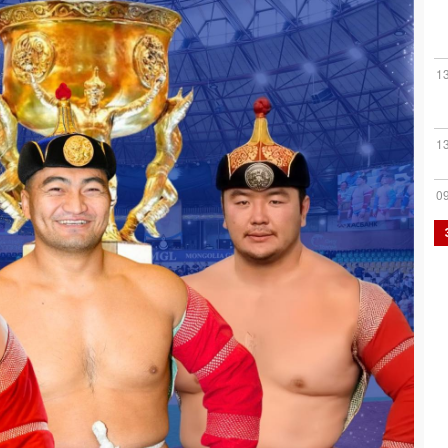
1
1
0
0
0
0