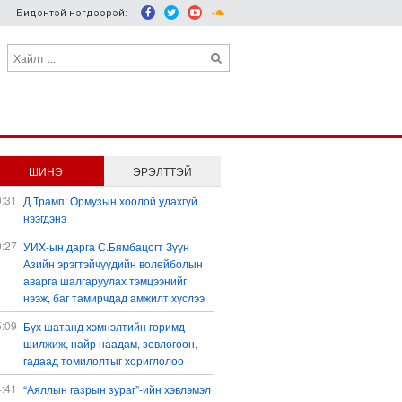
Бидэнтэй нэгдээрэй:
ШИНЭ
ЭРЭЛТТЭЙ
0:31
Д.Трамп: Ормузын хоолой удахгүй
нээгдэнэ
0:27
УИХ-ын дарга С.Бямбацогт Зүүн
Азийн эрэгтэйчүүдийн волейболын
аварга шалгаруулах тэмцээнийг
нээж, баг тамирчдад амжилт хүслээ
5:09
Бүх шатанд хэмнэлтийн горимд
шилжиж, найр наадам, зөвлөгөөн,
гадаад томилолтыг хориглолоо
4:41
“Аяллын газрын зураг”-ийн хэвлэмэл