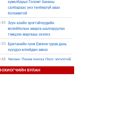
хувилбарыг Голомт банкны
салбараас үнэ төлбөргүй авах
боломжтой
3:45
Зүүн азийн эрэгтэйчүүдийн
волейболын аварга шалгаруулах
тэмцээн маргааш эхэлнэ
3:33
Британийн гүнж Евгени гурав дахь
хүүхдээ өлгийдөн авчээ
9:48
Украин: Паник руугаа Орос эргэлтгүй
орлоо шүү!
ЗОХИОГЧИЙН БУЛАН
9:36
Анхаарал, болгоомжгүй байдлаас
үүдэж гол, усанд эндэх тохиолдол
хамгийн их байна
7:28
"Зууны салалт": Ерөнхийлөгчийн
охин нөхрийнхөө хөрөнгөөс 644 сая
доллар гаргуулж авахаар болов
7:24
Монголчууд үйлдвэр байгуулахыг
эсэргүүцдэг болтлоо тэнэгэрчихсэн
гэж үү?