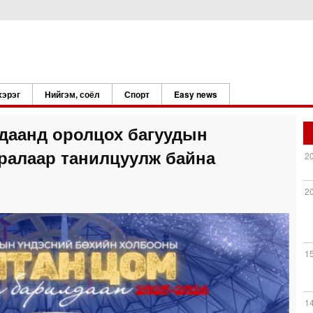
хэрэг
Нийгэм, соёл
Спорт
Easy news
даанд оролцох багуудын
ралаар танилцуулж байна
2
2
1
1