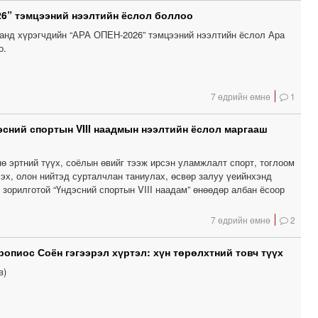
6” тэмцээний нээлтийн ёслол боллоо
анд хүрэгчдийн “АРА ОПЕН-2026” тэмцээний нээлтийн ёслол Ара
о.
7 өдрийн өмнө
1
сний спортын VIII наадмын нээлтийн ёслол маргааш
ө эртний түүх, соёлын өвийг тээж ирсэн уламжлалт спорт, тоглоом
эх, олон нийтэд сурталчлан таниулах, өсвөр залуу үеийнхэнд
зорилготой “Үндэсний спортын VIII наадам” өнөөдөр албан ёсоор
7 өдрийн өмнө
2
ропиос Соён гэгээрэл хүртэл: хүн төрөлхтний товч түүх
в)