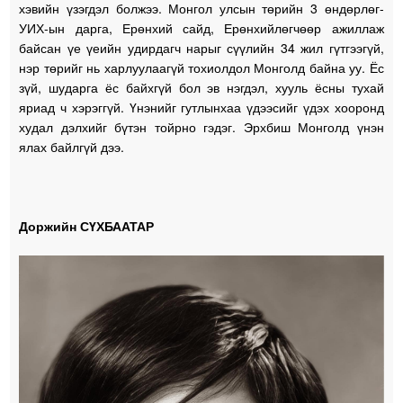
хэвийн үзэгдэл болжээ. Монгол улсын төрийн 3 өндөрлөг-
УИХ-ын дарга, Ерөнхий сайд, Ерөнхийлөгчөөр ажиллаж
байсан үе үеийн удирдагч нарыг сүүлийн 34 жил гүтгээгүй,
нэр төрийг нь харлуулаагүй тохиолдол Монголд байна уу. Ёс
зүй, шударга ёс байхгүй бол эв нэгдэл, хууль ёсны тухай
яриад ч хэрэггүй. Үнэнийг гутлынхаа үдээсийг үдэх хооронд
худал дэлхийг бүтэн тойрно гэдэг. Эрхбиш Монголд үнэн
ялах байлгүй дээ.
Доржийн СҮХБААТАР