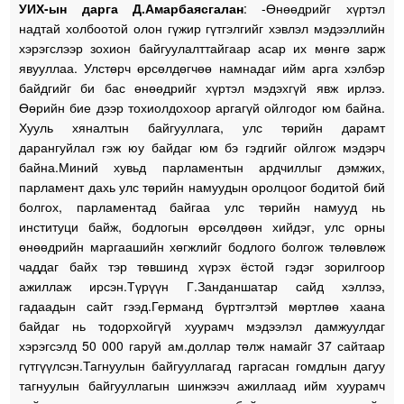
УИХ-ын дарга Д.Амарбаясгалан
: -Өнөөдрийг хүртэл
надтай холбоотой олон гүжир гүтгэлгийг хэвлэл мэдээллийн
хэрэгслээр зохион байгуулалттайгаар асар их мөнгө зарж
явууллаа. Улстөрч өрсөлдөгчөө намнадаг ийм арга хэлбэр
байдгийг би бас өнөөдрийг хүртэл мэдэхгүй явж ирлээ.
Өөрийн бие дээр тохиолдохоор аргагүй ойлгодог юм байна.
Хууль хяналтын байгууллага, улс төрийн дарамт
дарангуйлал гэж юу байдаг юм бэ гэдгийг ойлгож мэдэрч
байна.Миний хувьд парламентын ардчиллыг дэмжих,
парламент дахь улс төрийн намуудын оролцоог бодитой бий
болгох, парламентад байгаа улс төрийн намууд нь
институци байж, бодлогын өрсөлдөөн хийдэг, улс орны
өнөөдрийн маргаашийн хөгжлийг бодлого болгож төлөвлөж
чаддаг байх тэр төвшинд хүрэх ёстой гэдэг зорилгоор
ажиллаж ирсэн.Түрүүн Г.Занданшатар сайд хэллээ,
гадаадын сайт гээд.Германд бүртгэлтэй мөртлөө хаана
байдаг нь тодорхойгүй хуурамч мэдээлэл дамжуулдаг
хэрэгсэлд 50 000 гаруй ам.доллар төлж намайг 37 сайтаар
гүтгүүлсэн.Тагнуулын байгууллагад гаргасан гомдлын дагуу
тагнуулын байгууллагын шинжээч ажиллаад ийм хуурамч