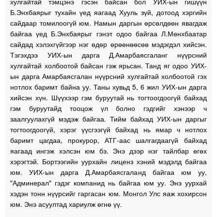
хулгайтай тэмцэнэ гэсэн байсан бол УИХ-ын гишүүн
Б.Энхбаярыг тухайн үед яагаад Хууль зүй, дотоод хэргийн
сайдаар томилоогүй юм. Намын даргын өрсөлдөөн явагдаж
байгаа үед Б.Энхбаярыг гэнэт одоо байгаа Л.Мөнхбаатар
сайдад хэлэхгүйгээр нэг өдөр өрөөнөөсөө мэдэгдэл хийсэн.
Тэгэхдээ УИХ-ын дарга Д.Амарбаясгаланг нүүрсний
хулгайтай холбоотой байсан гэж ярьсан. Танд яг одоо УИХ-
ын дарга Амарбаясгалан нүүрсний хулгайтай холбоотой гэх
нотлох баримт байна уу. Таны хувьд 5, 6 жил УИХ-ын дарга
хийсэн хүн. Шүүхээр гэм буруутай нь тогтоогдоогүй байхад
гэм буруутайд тооцож үл болно гэдгийг хэнээр ч
заалгуулахгүй мэдэж байгаа. Тийм байхад УИХ-ын даргыг
тогтоогдоогүй, хэрэг үүсгээгүй байхад нь ямар ч нотлох
баримт цагдаа, прокурор, АТГ-аас шалгагдаагүй байхад
яагаад ингэж хэлсэн юм бэ. Энэ дээр нэг тайлбар өгөх
хэрэгтэй. Бортээгийн уурхайн лиценз хэний мэдэлд байгаа
юм. УИХ-ын дарга Д.Амарбаясгаланд байгаа юм уу,
"Админерал" гэдэг компанид нь байгаа юм уу. Энэ уурхай
хэдэн тонн нүүрсийг гаргасан юм. Монгол Улс яаж хохирсон
юм. Энэ асуултад хариулж өгнө үү.