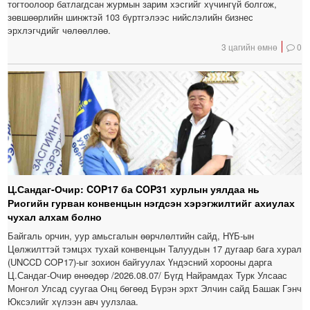
тогтоолоор батлагдсан журмын зарим хэсгийг хүчингүй болгож,
зөвшөөрлийн шинжтэй 103 бүртгэлээс нийслэлийн бизнес
эрхлэгчдийг чөлөөллөө.
3 цагийн өмнө
0
Ц.Сандаг-Очир: COP17 ба COP31 хурлын уялдаа нь
Риогийн гурван конвенцын нэгдсэн хэрэгжилтийг ахиулах
чухал алхам болно
Байгаль орчин, уур амьсгалын өөрчлөлтийн сайд, НҮБ-ын
Цөлжилттэй тэмцэх тухай конвенцын Талуудын 17 дугаар бага хурал
(UNCCD COP17)-ыг зохион байгуулах Үндэсний хорооны дарга
Ц.Сандаг-Очир өнөөдөр /2026.08.07/ Бүгд Найрамдах Турк Улсаас
Монгол Улсад суугаа Онц бөгөөд Бүрэн эрхт Элчин сайд Башак Гэнч
Юксэлийг хүлээн авч уулзлаа.