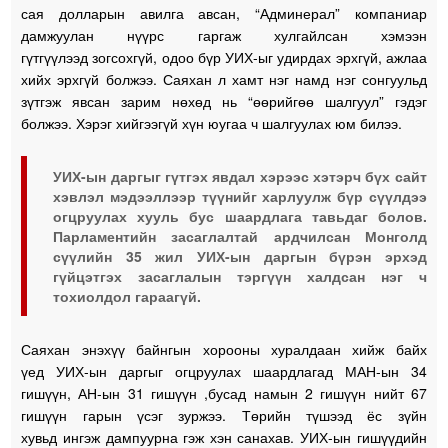
сая долларын авилга авсан, “Админерал” компаниар
дамжуулан нүүрс гаргаж хулгайлсан хэмээн
гүтгүүлээд зогсохгүй, одоо бүр УИХ-ыг удирдах эрхгүй, ажлаа
хийх эрхгүй болжээ. Саяхан л хамт нэг намд нэг сонгуульд
зүтгэж явсан зарим нөхөд нь “өөрийгөө шалгуул” гэдэг
болжээ. Хэрэг хийгээгүй хүн юугаа ч шалгуулах юм билээ.
УИХ-ын даргыг гүтгэх явдал хэрээс хэтэрч бүх сайт
хэвлэл мэдээллээр түүнийг харлуулж бүр сүүлдээ
огцруулах хууль бус шаардлага тавьдаг болов.
Парламентийн засаглалтай ардчилсан Монголд
сүүлийн 35 жил УИХ-ын даргын бүрэн эрхэд
гүйцэтгэх засаглалын тэргүүн халдсан нэг ч
тохиолдол гараагүй.
Саяхан энэхүү байнгын хорооны хуралдаан хийж байх
үед УИХ-ын даргыг огцруулах шаардлагад МАН-ын 34
гишүүн, АН-ын 31 гишүүн ,бусад намын 2 гишүүн нийт 67
гишүүн гарын үсэг зуржээ. Төрийн түшээд ёс зүйн
хувьд ингэж дампуурна гэж хэн санахав. УИХ-ын гишүүдийн