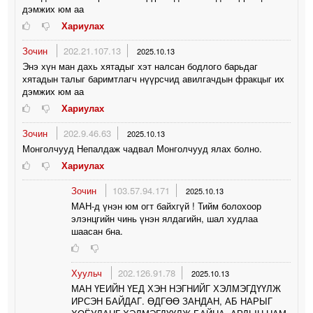
дэмжих юм аа
Хариулах
Зочин
202.21.107.13
2025.10.13
Энэ хүн ман дахь хятадыг хэт налсан бодлого барьдаг
хятадын талыг баримтлагч нүүрсчид авилгачдын фракцыг их
дэмжих юм аа
Хариулах
Зочин
202.9.46.63
2025.10.13
Монголчууд Непалдаж чадвал Монголчууд ялах болно.
Хариулах
Зочин
103.57.94.171
2025.10.13
МАН-д үнэн юм огт байхгүй ! Тийм болохоор
элэнцгийн чинь үнэн ялдагийн, шал худлаа
шаасан бна.
Хуульч
202.126.91.78
2025.10.13
МАН ҮЕИЙН ҮЕД ХЭН НЭГНИЙГ ХЭЛМЭГДҮҮЛЖ
ИРСЭН БАЙДАГ. ӨДГӨӨ ЗАНДАН, АБ НАРЫГ