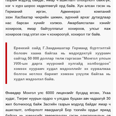
нэг ч хүрз шороо хөдөлгөөгүй орд байв. Хүн алсан гэсэн нь
Германий иргэн, Админерал компаний
эзэн Хасбаатар чихрийн шижин, зүрхний архаг дутагдлаар
нас барсан хүнийг хэлжээ. Амарбаясгалан хэнийг
хохироов, ямар байгууллагыг хохироов, улсыг яаж
хохироов гээд үзтэл хэн ч хохироогүй, хохирол тэг байв.
Ерөнхий сайд Г.Занданшатар Германд бүртгэлтэй
боловч хаана байгаа нь мэдэгдэхгүй хуурамч
сайтад 50 000 доллар төлж гаргасан “Монгол улсын
УИХ-ын дарга нүүрсний хулгайд холбогдсон”
хэмээх хуурамч худал мэдээллийг эх сурвалжаа
болгон нотлох баримт хэмээн үзүүлж байгаа нь
худал мэдээлэл байв.
Өнөөдөр Монгол улс 6000 лицензийг бусдад өгсөн, Ухаа
худаг, Төгрөг нуурын ордоо ч улсдаа буцаан авч чадаагүй 30
жил болчихоод байж Засгийн газрын мэдэлд байдаг ямар ч
ашиглалт, олборлолт явагдаагүй Бор тээгийн ордыг яриад
байгаа нь хүмүүсийг төөрөгдүүлэх гэсэн олигархиудын ов