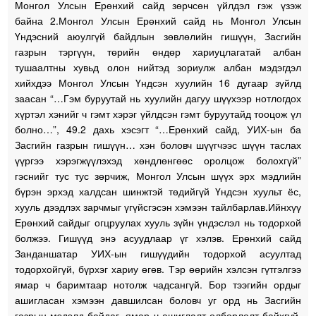
Монгол Улсын Ерөнхий сайд зөрчсөн үйлдэл гэж үзэж
байна 2.Монгол Улсын Ерөнхий сайд нь Монгол Улсын
Үндэсний аюулгүй байдлын зөвлөлийн гишүүн, Засгийн
газрын тэргүүн, төрийн өндөр хариуцлагатай албан
тушаалтны хувьд олон нийтэд зориулж албан мэдэгдэл
хийхдээ Монгол Улсын Үндсэн хуулийн 16 дугаар зүйлд
заасан “…Гэм буруутай нь хуулийн дагуу шүүхээр нотлогдох
хүртэл хэнийг ч гэмт хэрэг үйлдсэн гэмт буруутайд тооцож үл
болно…”, 49.2 дахь хэсэгт “…Ерөнхий сайд, УИХ-ын ба
Засгийн газрын гишүүн… хэн боловч шүүгчээс шүүн таслах
үүргээ хэрэгжүүлэхэд хөндлөнгөөс оролцож болохгүй”
гэснийг тус тус зөрчиж, Монгол Улсын шүүх эрх мэдлийн
бүрэн эрхэд халдсан шинжтэй төдийгүй Үндсэн хуульт ёс,
хууль дээдлэх зарчмыг үгүйсгэсэн хэмээн тайлбарлав.Ийнхүү
Ерөнхий сайдыг огцруулах хууль зүйн үндэслэл нь тодорхой
болжээ. Гишүүд энэ асуудлаар үг хэлэв. Ерөнхий сайд
Занданшатар УИХ-ын гишүүдийн тодорхой асуултад
тодорхойгүй, бүрхэг хариу өгөв. Тэр өөрийн хэлсэн гүтгэлгээ
ямар ч баримтаар нотолж чадсангүй. Бор тээгийн ордыг
ашигласан хэмээн давшилсан боловч уг орд нь Засгийн
газрын мэдэлд байдаг, ямар ч ашиглалт олборлолт байхгүй,