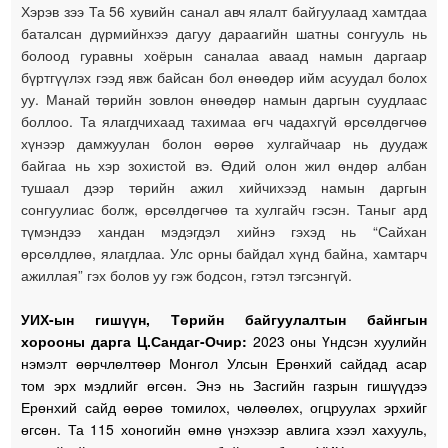
Хэрэв зээ Та 56 хувийн санал авч ялалт байгуулаад хамтдаа
баталсан дүрмийнхээ дагуу дараагийн шатны сонгууль нь
болоод гуравны хоёрын саналаа аваад намын даргаар
бүртгүүлэх гээд явж байсан бол өнөөдөр ийм асуудал болох
уу. Манай төрийн зовлон өнөөдөр намын даргын суудлаас
боллоо. Та ялагдчихаад тахимаа өгч чадахгүй өрсөлдөгчөө
хүнээр дамжуулан болон өөрөө хулгайчаар нь дуудаж
байгаа нь хэр зохистой вэ. Өдий олон жил өндөр албан
тушаал дээр төрийн ажил хийчихээд намын даргын
сонгуулиас болж, өрсөлдөгчөө та хулгайч гэсэн. Таныг ард
түмэндээ хандан мэдэгдэл хийнэ гэхэд нь “Сайхан
өрсөлдлөө, ялагдлаа. Улс орны байдал хүнд байна, хамтарч
ажиллая” гэх болов уу гэж бодсон, гэтэл тэгсэнгүй.
УИХ-ын гишүүн, Төрийн байгуулалтын байнгын
хорооны дарга Ц.Сандаг-Очир:
2023 оны Үндсэн хуулийн
нэмэлт өөрчлөлтөөр Монгол Улсын Ерөнхий сайдад асар
том эрх мэдлийг өгсөн. Энэ нь Засгийн газрын гишүүдээ
Ерөнхий сайд өөрөө томилох, чөлөөлөх, огцруулах эрхийг
өгсөн. Та 115 хоногийн өмнө үнэхээр авлига хээл хахууль,