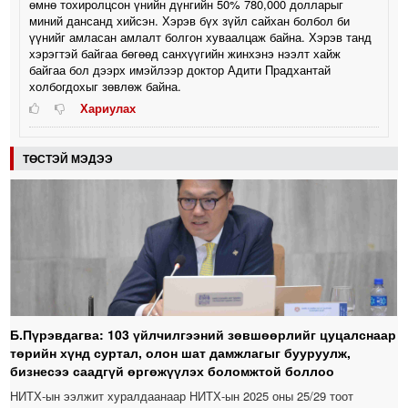
өмнө тохиролцсон үнийн дүнгийн 50% 780,000 долларыг
миний дансанд хийсэн. Хэрэв бүх зүйл сайхан болбол би
үүнийг амласан амлалт болгон хуваалцаж байна. Хэрэв танд
хэрэгтэй байгаа бөгөөд санхүүгийн жинхэнэ нээлт хайж
байгаа бол дээрх имэйлээр доктор Адити Прадхантай
холбогдохыг зөвлөж байна.
Хариулах
ТӨСТЭЙ МЭДЭЭ
Б.Пүрэвдагва: 103 үйлчилгээний зөвшөөрлийг цуцалснаар
төрийн хүнд суртал, олон шат дамжлагыг бууруулж,
бизнесээ саадгүй өргөжүүлэх боломжтой боллоо
НИТХ-ын ээлжит хуралдаанаар НИТХ-ын 2025 оны 25/29 тоот