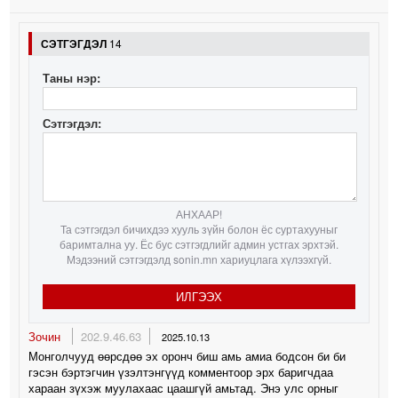
СЭТГЭГДЭЛ
14
Таны нэр:
Сэтгэгдэл:
АНХААР!
Та сэтгэгдэл бичихдээ хууль зүйн болон ёс суртахууныг
баримтална уу. Ёс бус сэтгэгдлийг админ устгах эрхтэй.
Мэдээний сэтгэгдэлд sonin.mn хариуцлага хүлээхгүй.
ИЛГЭЭХ
Зочин
202.9.46.63
2025.10.13
Монголчууд өөрсдөө эх оронч биш амь амиа бодсон би би
гэсэн бэртэгчин үзэлтэнгүүд комментоор эрх баригчдаа
хараан зүхэж муулахаас цаашгүй амьтад. Энэ улс орныг