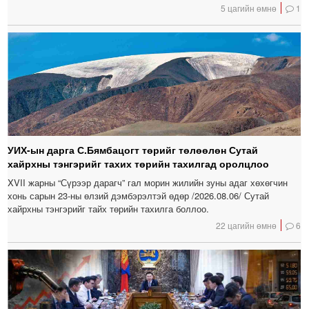
5 цагийн өмнө
1
УИХ-ын дарга С.Бямбацогт төрийг төлөөлөн Сутай
хайрхны тэнгэрийг тахих төрийн тахилгад оролцлоо
XVII жарны “Сүрээр дарагч” гал морин жилийн зуны адаг хөхөгчин
хонь сарын 23-ны өлзий дэмбэрэлтэй өдөр /2026.08.06/ Сутай
хайрхны тэнгэрийг тайх төрийн тахилга боллоо.
22 цагийн өмнө
6