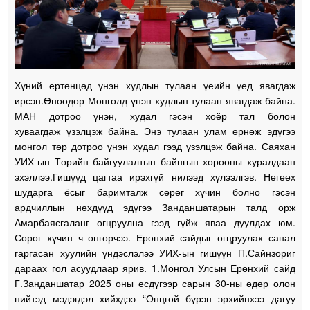
Хүний ертөнцөд үнэн худлын тулаан үеийн үед явагдаж
ирсэн.Өнөөдөр Монголд үнэн худлын тулаан явагдаж байна.
МАН дотроо үнэн, худал гэсэн хоёр тал болон
хуваагдаж үзэлцэж байна. Энэ тулаан улам өрнөж эдүгээ
монгол төр дотроо үнэн худал гээд үзэлцэж байна. Саяхан
УИХ-ын Төрийн байгуулалтын байнгын хорооны хуралдаан
эхэллээ.Гишүүд цагтаа ирэхгүй нилээд хүлээлгэв. Нөгөөх
шударга ёсыг баримталж сөрөг хүчин болно гэсэн
ардчиллын нөхдүүд эдүгээ Занданшатарын талд орж
Амарбаясгаланг огцруулна гээд гүйж яваа дуулдах юм.
Сөрөг хүчин ч өнгөрчээ. Ерөнхий сайдыг огцруулах санал
гаргасан хуулийн үндэслэлээ УИХ-ын гишүүн П.Сайнзориг
дараах гол асуудлаар ярив. 1.Монгол Улсын Ерөнхий сайд
Г.Занданшатар 2025 оны есдүгээр сарын 30-ны өдөр олон
нийтэд мэдэгдэл хийхдээ “Онцгой бүрэн эрхийнхээ дагуу