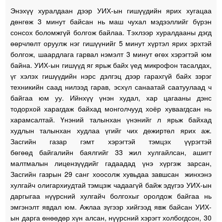
Энэхүү хуралдаан дээр УИХ-ын гишүүдийн ярих хугацаа
дөнгөж 3 минут байсан нь маш чухал мэдээллийг бүрэн
сонсох боломжгүй болгож байлаа. Тэхлээр хуралдааны дэгд
өөрчлөлт оруулж нэг гишүүнийг 5 минут хүртэл ярих эрхтэй
болгож, шаардлага гарвал нэмэлт 3 минут өгөх хэрэгтэй юм
байна. УИХ-ын гишүүд яг ярьж байх үед микрофон тасалдах,
үг хэлэх гишүүдийн нэрс дэлгэц дээр гарахгүй байх зэрэг
техникийн саад нилээд гарав, эсхүл санаатай саатуулаад ч
байгаа юм уу. Ийнхүү үнэн худал, хар цагааны дэнс
тодорхой харагдаж байхад монголчууд хоёр хуваагдсан нь
харамсалтай. Үнэний талынхан үнэнийг л ярьж байхад
худлын талынхан худлаа үгийг чих дөжиртөл ярих аж.
Засгийн газар гэмт хэрэгтэй тэмцэх үүрэгтэй
бөгөөд байгалийн баялгийг 33 жил хулгайлсан, ашигт
малтмалын лицензүүдийг гадаадад үнэ хүргэж зарсан,
Засгийн газрын 29 санг хоосолж хувьдаа завшсан жинхэнэ
хулгайч олигархиудтай тэмцэж чадаагүй байж эдүгээ УИХ-ын
даргыгаа нүүрсний хулгайч болгохыг оролдож байгаа нь
эмгэнэлт явдал юм. Ажлаа зүгээр хийгээд явж байсан УИХ-
ын дарга өнөөдөр хүн алсан, нүүрсний хэрэгт холбогдсон, 30