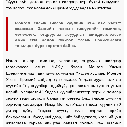
“Хууль зүй, дотоод хэргийн сайдаар нэр бүхий гишүүнийг
томиллоо” гэж албан ёсны цахим хуудсандаа нийтэлсэн.
Монгол Улсын Үндсэн хуулийн 39.4 дэх хэсэгт
зааснаар Засгийн газрын гишүүнийг томилох,
чөлөөлөх, огцруулах асуудлыг шийдвэрлэхээс
өмнө УИХ болон Монгол Улсын Ерөнхийлөгч
танилцах бүрэн эрхтэй байна.
Нөгөө талаар томилох, чөлөөлөх, огцруулах шийдвэр
гаргахаасаа өмнө УИХ-д болон Монгол Улсын
Ерөнхийлөгчид танилцуулах үүргийг Үндсэн хуулиар Монгол
Улсын Ерөнхий сайдад хүлээлгэжээ. Үндсэн хууль, аливаа
хуулийн “Үг, өгүүлбэр төдийгүй, цэг таслал нь хүртэл утгын
нарийн уялдаатай.” Үндсэн хуулийг жижгээр зөрчих, томоор
зөрчих гэдэг ойлголт байдаггүй бөгөөд бүгд Үндсэн хуулийн
зөрчилд хамаардаг. Иймд Монгол Улсын Үндсэн хуулийн 70
дугаар зүйлд “Үндсэн хуульд хууль, зарлиг, төрийн
байгууллагын бусад шийдвэр, нийт байгууллага, иргэний үйл
ажиллагаа бүрнээ нийцсэн байвал зохино” гэж заасныг