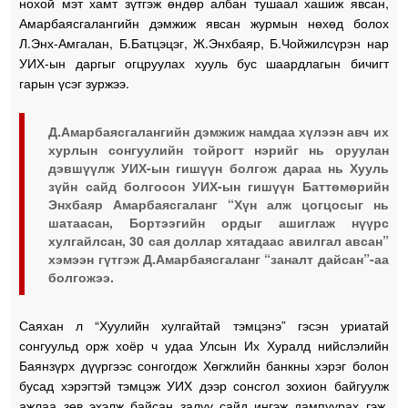
нохой мэт хамт зүтгэж өндөр албан тушаал хашиж явсан,
Амарбаясгалангийн дэмжиж явсан журмын нөхөд болох
Л.Энх-Амгалан, Б.Батцэцэг, Ж.Энхбаяр, Б.Чойжилсүрэн нар
УИХ-ын даргыг огцруулах хууль бус шаардлагын бичигт
гарын үсэг зуржээ.
Д.Амарбаясгалангийн дэмжиж намдаа хүлээн авч их
хурлын сонгуулийн тойрогт нэрийг нь оруулан
дэвшүүлж УИХ-ын гишүүн болгож дараа нь Хууль
зүйн сайд болгосон УИХ-ын гишүүн Баттөмөрийн
Энхбаяр Амарбаясгаланг “Хүн алж цогцосыг нь
шатаасан, Бортээгийн ордыг ашиглаж нүүрс
хулгайлсан, 30 сая доллар хятадаас авилгал авсан”
хэмээн гүтгэж Д.Амарбаясгаланг “заналт дайсан”-аа
болгожээ.
Саяхан л “Хуулийн хулгайтай тэмцэнэ” гэсэн уриатай
сонгуульд орж хоёр ч удаа Улсын Их Хуралд нийслэлийн
Баянзүрх дүүргээс сонгогдож Хөгжлийн банкны хэрэг болон
бусад хэрэгтэй тэмцэж УИХ дээр сонсгол зохион байгуулж
ажлаа зөв эхэлж байсан залуу сайд ингэж дампуурах гэж.