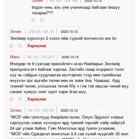
Зочин
66.181.184.196
2025.10.13
бодон чинь аль уже уначихаад байгаам бишүү
тахараа???
Зочин
202.55.188.34
2025.10.13
Энхбаяр хүрэлсүх 2 хэзээ ийм сүрхий болчихсон юм бэ
Хариулах
Мөнх
66.181.190.211
2025.10.13
Өчигдөр тв 9 сувгаар ерөнхйлөгч асан Намбарын Энхбаяр
ярилцлага өгч байгааг харлаа. Засгийн газар огцорвол тэнэг
хүү нь сайдын суудлаасаа мултарчих гээд мөн хувийнхаа
өчүүхэн эрх ашгийн төлөө мөн их зовж бна. Чааваас. Ард
түмний төлөө, улсынхаа төлөө Юу ч гэж гоё ярьсан чиний муу
санааг хүмүүс нэвт шувт харж бгаа шүү.
Хариулах
Зочин
66.181.182.60
2025.10.13
"MCS"-ийн троллууд Амарбаясгалан, Оюун-Эрдэнэт хоёрыг
харлуулах хамаг хүчээрээ ард түмний тархийг хайр найргүй
24 цаг угааж байна. Гэвч Монголын ард түмэн ухаажиж,
"MCS"-ийн Оджаргал монголын 3,5 сая хүний нүүрсийг 30 жил