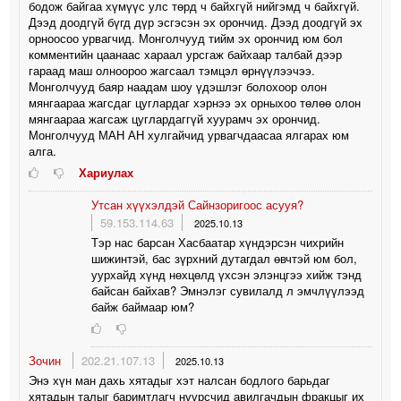
бодож байгаа хүмүүс улс төрд ч байхгүй нийгэмд ч байхгүй.
Дээд доодгүй бүгд дүр эсгэсэн эх орончид. Дээд доодгүй эх
орноосоо урвагчид. Монголчууд тийм эх орончид юм бол
комментийн цаанаас хараал урсгаж байхаар талбай дээр
гараад маш олноороо жагсаал тэмцэл өрнүүлээчээ.
Монголчууд баяр наадам шоу үдэшлэг болохоор олон
мянгаараа жагсдаг цуглардаг хэрнээ эх орныхоо төлөө олон
мянгаараа жагсаж цуглардаггүй хуурамч эх орончид.
Монголчууд МАН АН хулгайчид урвагчдаасаа ялгарах юм
алга.
Хариулах
Утсан хүүхэлдэй Сайнзоригоос асууя?
59.153.114.63
2025.10.13
Тэр нас барсан Хасбаатар хүндэрсэн чихрийн
шижинтэй, бас зүрхний дутагдал өвчтэй юм бол,
уурхайд хүнд нөхцөлд үхсэн элэнцгээ хийж тэнд
байсан байхав? Эмнэлэг сувилалд л эмчлүүлээд
байж баймаар юм?
Зочин
202.21.107.13
2025.10.13
Энэ хүн ман дахь хятадыг хэт налсан бодлого барьдаг
хятадын талыг баримтлагч нүүрсчид авилгачдын фракцыг их