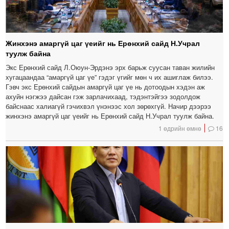
Жинхэнэ амаргүй цаг үеийг нь Ерөнхий сайд Н.Учрал
туулж байна
Экс Ерөнхий сайд Л.Оюун-Эрдэнэ эрх барьж суусан таван жилийн
хугацаандаа “амаргүй цаг үе” гэдэг үгийг мөн ч их ашиглаж билээ.
Гэвч экс Ерөнхий сайдын амаргүй цаг үе нь дотоодын хэдэн аж
ахуйн нэгжээ дайсан гэж зарлачихаад, тэдэнтэйгээ зодолдож
байснаас халиагүй гэчихвэл үнэнээс хол зөрөхгүй. Начир дээрээ
жинхэнэ амаргүй цаг үеийг нь Ерөнхий сайд Н.Учрал туулж байна.
1 өдрийн өмнө
16