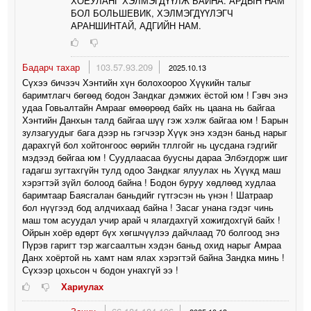
ХОЁУЛАНГ ХЭЛМЭГДҮҮЛЖ БАЙНА. АРДЫН НАМ
БОЛ БОЛЬШЕВИК, ХЭЛМЭГДҮҮЛЭГЧ
АРАНШИНТАЙ, АДГИЙН НАМ.
Бадарч тахар
103.57.93.209
2025.10.13
Сүхээ бичээч Хэнтийн хүн болохоороо Хүүкийн талыг
баримтлагч бөгөөд бодон Зандкаг дэмжих ёстой юм ! Гэвч энэ
удаа Говьалтайн Амрааг өмөөрөөд байх нь цаана нь байгаа
Хэнтийн Данхын талд байгаа шүү гэж хэлж байгаа юм ! Барын
зулзагуудыг бага дээр нь гэгчээр Хүүк энэ хэдэн баньд нарыг
дарахгүй бол хойтонгоос өөрийн тллгойг нь цусдана гэдгийг
мэдээд бөйгаа юм ! Суудлаасаа буусны дараа Элбэгдорж шиг
гадагш зугтахгүйн тулд одоо Зандкаг ялуулах нь Хүүкд маш
хэрэгтэй зүйл болоод байна ! Бодон буруу хөдлөөд худлаа
баримтаар Баясгалан баньдийг гүтгэсэн нь үнэн ! Шатраар
бол нүүгээд бод алдчихаад байна ! Засаг унана гэдэг чинь
маш том асуудал учир арай ч ялагдахгүй хожигдохгүй байх !
Ойрын хоёр өдөрт бүх хөгшчүүлээ дайчлаад 70 болгоод энэ
Пүрэв гаригт тэр жагсаалтын хэдэн баньд охид нарыг Амраа
Данх хоёртой нь хамт нам ялах хэрэгтэй байна Зандка минь !
Сүхээр цохьсон ч бодон унахгүй ээ !
Хариулах