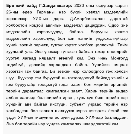
Ерөнхий сайд Г.Занданшатар:
2023 оны есдүгээр сарын
26-ны өдөр Германы нэр бүхий хэвлэл мэдээллийн
хэрэгслээр УИХ-ын дарга Д.Амарбаясгалан даргатай
холбоотой ноцтой авлигын мэдээлэл цацагдсан. Одоо энэ
мэдээллийн хэрэгслүүдэд байгаа. Барууны хэвлэл
мэдээллийн хэрэгслүүд бол хэн нэгнийг үндэслэлгүйгээр
хүний эрхийг зөрчиж, гүтгэж хэрэгт холбож цоллохгүй. Тийм
хуультай улс. Энэ үнэхээр гүтгэсэн байлаа гэхэд өнөөдрийг
хүртэл яагаад няцаалт өгөөгүй юм. Энэ чинь Монголд
төдийгүй, дэлхийд зарлагдсан байна. Үүнийгээ няцаах
хэрэгтэй гэж байгаа. Би зөвхөн нэр холбогдлоо гэж хэлсэн
шүү. Шүүхээр гэм буруутай нь тогтоогдоогүй байхад хэнийг ч
гэм буруутайд тооцохгүй гэдэг заалт бол жирийн иргэнийг
төрийн дарамтаас хамгаалсан заалт. Харин төрийн өндөр
албан хаагчид бол жирийн иргэн, хувь хүн биш төрийн нэр
хүндийг авч байгаа инстуци, субъект учраас төрийн нэр
холбогдсон бол заавал шалгуулж нэрээ цэвэрлэх ёстой гэж
үздэг УИХ-ын гишүүний ёс зүйн дүрэм, УИХ-аар батлагдсан.
Энэ бол төрийн нэр хүндээ хамгаалах шаардлагатай юм.