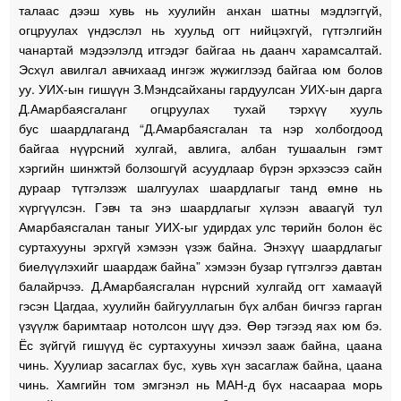
талаас дээш хувь нь хуулийн анхан шатны мэдлэггүй,
огцруулах үндэслэл нь хуульд огт нийцэхгүй, гүтгэлгийн
чанартай мэдээлэлд итгэдэг байгаа нь даанч харамсалтай.
Эсхүл авилгал авчихаад ингэж жүжиглээд байгаа юм болов
уу. УИХ-ын гишүүн З.Мэндсайханы гардуулсан УИХ-ын дарга
Д.Амарбаясгаланг огцруулах тухай тэрхүү хууль
бус шаардлаганд “Д.Амарбаясгалан та нэр холбогдоод
байгаа нүүрсний хулгай, авлига, албан тушаалын гэмт
хэргийн шинжтэй болзошгүй асуудлаар бүрэн эрхээсээ сайн
дураар түтгэлзэж шалгуулах шаардлагыг танд өмнө нь
хүргүүлсэн. Гэвч та энэ шаардлагыг хүлээн аваагүй тул
Амарбаясгалан таныг УИХ-ыг удирдах улс төрийн болон ёс
суртахууны эрхгүй хэмээн үзэж байна. Энэхүү шаардлагыг
биелүүлэхийг шаардаж байна” хэмээн бузар гүтгэлгээ давтан
балайрчээ. Д.Амарбаясгалан нүрсний хулгайд огт хамааүй
гэсэн Цагдаа, хуулийн байгууллагын бүх албан бичгээ гарган
үзүүлж баримтаар нотолсон шүү дээ. Өөр тэгээд яах юм бэ.
Ёс зүйгүй гишүүд ёс суртахууны хичээл зааж байна, цаана
чинь. Хуулиар засаглах бус, хувь хүн засаглаж байна, цаана
чинь. Хамгийн том эмгэнэл нь МАН-д бүх насаараа морь