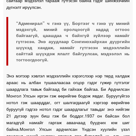
сайтаар мэдээлэл тарааж гүтгэсэн байна гэдэг шинжээчийн
дүгнэлт ирүүлсэн.
“Адменирал” ч гэнэ үү, Бортээг ч гэнэ үү миний
мэдэхгүй, миний оролцоогүй надад огтоос
байгаагүй, цаашдаа ч байхгүй зүйлээр намайг
гүтгэсэн. Энэ ауудлаар Сонгинохайрхан дүүргийн
шүүхэд хандаж, намайг гүтгэсэн мэдээллийн
сайттай шүүхдэж ялалт байгуулсан, мэдээлэл нь
тогтоогдоогүй.
Энэ мэтээр хэвлэл мэдээллийн хэрэгслээр нэр төрд халдаж
араас нь албан тушаалаасаа огцор гэдэг гүжир гүтгэлэг
шаардлага тавьж байгаад би гайхаж байгаа. Би Ардчилсан
Монгол Улсын иргэн гэж өөрийгөө бодож явдаг. Буруугүйгээ
нотол гэж шаарддаг, огт шалгагдаагүй хэргээр өөрийгөө
буруугүй гэдгээ нотол гэдэг шаардлагыг тавьдаг энэ нийгэм
21 дүгээр зуун биш гэж би боддог.1937 он байсан бол
магадгүй намайг гаргаж аваачаад буудчих юм шиг
байна.Монгол Улсын ардчилсан Үндсэн хуулийн үзэл
санаанд хүний үндсэн эрхэнд гэм буруутай нь аль нэг