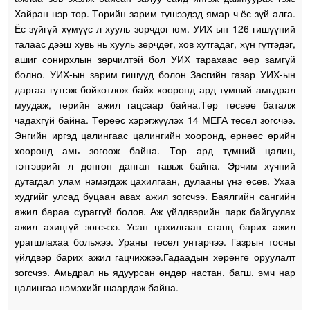
Хайран нэр төр. Төрийн зарим түшээдэд ямар ч ёс зүй алга.
Ёс зүйгүй хүмүүс л хууль зөрчдөг юм. УИХ-ын 126 гишүүний
талаас дээш хувь нь хууль зөрчдөг, хов хутгадаг, хүн гүтгэдэг,
ашиг сонирхлын зөрчилтэй бол УИХ тарахаас өөр замгүй
болно. УИХ-ын зарим гишүүд болон Засгийн газар УИХ-ын
даргаа гүтгэж бойкотлож байх хооронд ард түмний амьдрал
муудаж, төрийн ажил гацсаар байна.Төр төсвөө баталж
чадахгүй байна. Төрөөс хэрэгжүүлэх 14 МЕГА төсөл зогсчээ.
Энгийн иргэд цалингаас цалингийн хооронд, өрнөөс өрийн
хооронд амь зогоож байна. Төр ард түмний цалин,
тэтгэврийг л дөнгөн данган тавьж байна. Эрчим хүчний
дутагдал улам нэмэгдэж цахилгаан, дулааны үнэ өсөв. Ухаа
худгийг улсад буцаан авах ажил зогсчээ. Баялгийн сангийн
ажил бараа сураггүй болов. Аж үйлдвэрийн парк байгуулах
ажил ахицгүй зогсчээ. Усан цахилгаан станц барих ажил
урагшлахаа больжээ. Ураны төсөл унтарчээ. Газрын тосны
үйлдвэр барих ажил гацчихжээ.Гадаадын хөрөнгө оруулалт
зогсчээ. Амьдрал нь ядуурсан өндөр настан, багш, эмч нар
цалингаа нэмэхийг шаардаж байна.