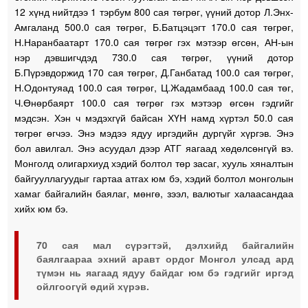
12 хүнд нийтдээ 1 тэрбум 800 сая төгрөг, үүний дотор Л.Энх-
Амгаланд 500.0 сая төгрөг, Б.Батцэцэгт 170.0 сая төгрөг,
Н.Наранбаатарт 170.0 сая төгрөг гэх мэтээр өгсөн, АН-ын
нэр дэвшигчдэд 730.0 сая төгрөг, үүний дотор
Б.Пүрэвдоржид 170 сая төгрөг, Д.Ганбатад 100.0 сая төгрөг,
Н.Одонтуяад 100.0 сая төгрөг, Ц.Жадамбаад 100.0 сая төг,
Ч.Өнөрбаярт 100.0 сая төгрөг гэх мэтээр өгсөн гэдгийг
мэдсэн. Хэн ч мэдэхгүй байсан ХҮН намд хүртэл 50.0 сая
төгрөг өгчээ. Энэ мэдээ ядуу иргэдийн дургүйг хүргэв. Энэ
бол авилгал. Энэ асуудал дээр АТГ яагаад хөдөлсөнгүй вэ.
Монголд олигархиуд хэдий болтол төр засаг, хууль хяналтын
байгууллагуудыг гартаа атгах юм бэ, хэдий болтол монголын
хамаг байгалийн баялаг, мөнгө, зээл, валютыг халаасандаа
хийх юм бэ.
70 сая мал сүрэгтэй, дэлхийд байгалийн
баялгаараа эхний аравт ордог Монгол улсад ард
түмэн нь яагаад ядуу байдаг юм бэ гэдгийг иргэд
ойлгоогүй өдий хүрэв.