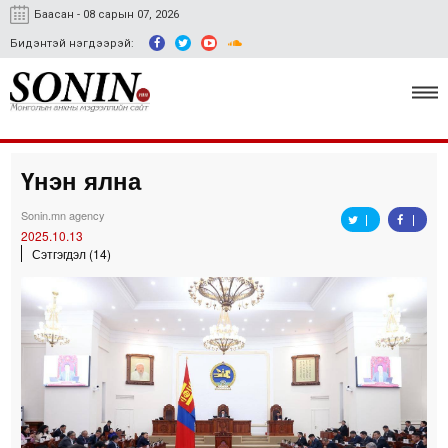
Баасан - 08 сарын 07, 2026
Бидэнтэй нэгдээрэй:
Үнэн ялна
Улс төр, эдийн засаг
Sonin.mn agency
Гэмт хэрэг
2025.10.13
Сэтгэгдэл (14)
Нийгэм, соёл
Спорт
Easy news