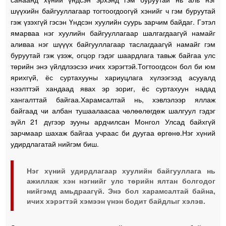
шүүхийн байгууллагаар тогтоогдоогүй хэнийг ч гэм буруутай
гэж үзэхгүй гэсэн Үндсэн хуулийн суурь зарчим байдаг. Гэтэл
ямарваа нэг хуулийн байгууллагаар шалгагдаагүй намайг
аливаа нэг шүүүх байгууллагаар таслагдаагүй намайг гэм
буруутай гэж үзэж, огцор гэдэг шаардлага тавьж байгаа улс
төрийн энэ үйлдлээсээ ичих хэрэгтэй.Тогтоогдсон бол би юм
ярихгүй, ёс суртахууны хариуцлага хүлээгээд асууалд
нээлттэй хандаад явах эр зориг, ёс суртахуун надад
хангалттай байгаа.Харамсалтай нь, хэвлэлээр яллаж
байгаад чи албан тушаалаасаа чөлөөлөгдөж шалгуул гэдэг
зүйл 21 дүгээр зууны ардчилсан Монгол Улсад байхгүй
зарчмаар шахаж байгаа учраас би дуугаа өргөнө.Нэг хүний
удирдлагатай нийгэм биш.
Нэг хүний удирдлагаар хуулийн байгууллага нь
ажиллаж хэн нэгнийг улс төрийн ялтан болгодог
нийгэмд амьдраагүй. Энэ бол харамсалтай байна,
ичих хэрэгтэй хэмээн үнэн бодит байдлыг хэлэв.