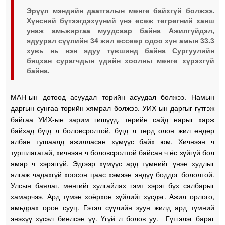
Эрүүл мэндийн даатгалын мөнгө байхгүй болжээ.
Хүнсний бүтээгдэхүүний үнэ өсөж төгрөгний ханш
унаж амьжиргаа муудсаар байна Ажилгүйдэл,
ядуурал сүүлийн 34 жил өссөөр одоо хүн амын 33.3
хувь нь нэн ядуу түвшинд байна Сургуулийн
бяцхан сурагчдын үдийн хоолны мөнгө хүрэхгүй
байна.
МАН-ын дотоод асуудал төрийн асуудал болжээ. Намын
даргын сунгаа төрийн хямрал болжээ. УИХ-ын даргыг гүтгэж
байгаа УИХ-ын зарим гишүүд, төрийн сайд нарыг харж
байхад бүгд л боловсролтой, бүгд л төрд олон жил өндөр
албан тушаалд ажилласан хүмүүс байх юм. Хичнээн ч
туршлагатай, хичнээн ч боловсролтой байсан ч ёс зүйгүй бол
ямар ч хэрэггүй. Эдгээр хүмүүс ард түмнийг үнэн худлыг
ялгаж чадахгүй хоосон цаас хэмээн эндүү боддог бололтой.
Улсын баялаг, мөнгийг хулгайлах гэмт хэрэг бүх салбарыг
хамарчээ. Ард түмэн хоёрхон зүйлийг хүсдэг. Ажил орлого,
амьдрах орон сууц. Гэтэл сүүлийн зуун жилд ард түмний
энэхүү хүсэл биелсэн үү. Үгүй л болов уу. Гүтгэлэг бараг