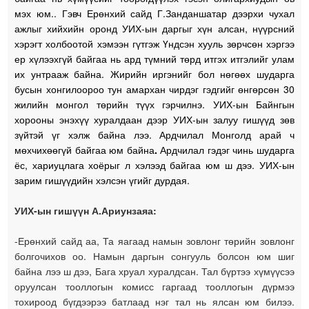
мэх юм.. Гэвч Ерөнхий сайд Г.Занданшатар дээрхи чухал
ажлыг хийхийн оронд УИХ-ын даргыг хүн алсан, нүүрсний
хэрэгт холбоотой хэмээн гүтгэж Үндсэн хууль зөрчсөн хэргээ
ер хүлээхгүй байгаа нь ард түмний төрд итгэх итгэлийг улам
их унтрааж байна. Жирийн иргэнийг бол нөгөөх шударга
бусын хонгилоороо тун амархан чирдэг гэдгийг өнгөрсөн 30
жилийн монгол төрийн түүх гэрчилнэ. УИХ-ын Байнгын
хорооны энэхүү хуралдаан дээр УИХ-ын залуу гишүүд зөв
зүйтэй үг хэлж байна лээ.
Ардчилал Монголд арай ч
мөхчихөөгүй байгаа юм байна
.
Ардчилал гэдэг чинь шударга
ёс, хариуцлага хоёрыг л хэлээд байгаа юм ш дээ. УИХ-ын
зарим
гишүүдийн хэлсэн үгийг дурдая.
УИХ-ын гишүүн А.Ариунзаяа:
-Ерөнхий сайд аа, Та яагаад намын зовлонг төрийн зовлонг
болгочихов оо. Намын даргын сонгууль болсон юм шиг
байна лээ ш дээ, Бага хруал хуралдсан. Тал бүртээ хүмүүсээ
оруулсан тооллогын комисс гаргаад тооллогын дүрмээ
тохироод бүгдээрээ батлаад нэг тал нь ялсан юм билээ.