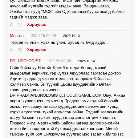
хулгайлсаныг мэдэж авав. "MCS"-ийн Оджаргал жинхэнэ
нүүрсний хулгайч гэдгийг мэдэж авав. Занданшатар,
Энхбаяртангууд "MCS"-ийн Оджаргалын бууны ноход байжээ
гэдгийг мэдэж авав.
Хариулах
Монгол
202.126.90.48
2025.10.13
Төрсөн нь үнэн, үхэх нь үнэн. Бусад нь бүгд худал.
Хариулах
DR. UROLOGIST
102.89.68.38
2025.10.14
Сайн байна уу Намайг Доржбат гэдэг бөгөөд миний
амьдралыг өөрчилж, гэр бүлээ ядуурлаас гаргасан доктор
Адити Прадханд чин сэтгэлээсээ талархаж байгаагаа
хэлмээр байна. Би түүний цахим шуудангийн хаягтай
танилцсандаа аз тохиосон:
DR.PRADHAN.UROLOGIST.LT.COL@GMAIL.COM Оюу, Анхаа
нарын хуваалцсан гэрчлэлд Прадхан эмч тэдний бөөрийг
эмнэлгийн зориулалтаар худалдаж авч санхүүгийн хувьд
хэрхэн тусалсан тухай өгүүлсэн байна. Тэдний зөвлөмжийн
дагуу би мөн л цахим шуудангаар эмнэлэг рүү хандсан.
Процесс жигд, мэргэжлийн байсан бөгөөд долоо хоногийн
дотор би шаардлагатай бүх шаардлагыг хангасан. Миний
гайхсан зүйл бол шилжүүлэн суулгах мэс засал хийлгэхээс