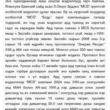
Энэ хуралдаанаар маш ноцтой мэдээллүүд гарч байлаа.
Ялангуяа Ерөнхий сайд асан Л.Оюун-Эрдэнэ “MCS” групптэй
холбоотой мэдээлэл цухас ярьсан. Ер нь нүүрсний асуудалд
холбоотой “MCS”, “Бодь” зэрэг компаниудын талаар
тодорхой, ил тод, үнэн мэдээлэл ард түмэнд их хэрэгтэй
гэдэг нь харагдаж байв. Ард түмэн саяхан л MCS бүлэглэл
ямар ч Засгийн газрын захирамж, тогтоол үгүй, ямар ч УИХ-
ын тогтоол үгүйгээр зөвхөн Засгийн газрын 2008 оны 3-р
сарын 19 -ний өдрийн ганц протоколоор “Энержи Ресурс”
ХХК-д 464 сая тонны нөөцтэй, Монгол улсыг 200 жил тэжээх
ордыг хууль бусаар өгчихжээ гэдгийг мэджээ. Протокол бол
эрхийн чадамжгүй баримт бичиг болохоос бус, эрхийн акт
биш юм. Үүнээс хойш 17 жилийн турш ард түмэнд очих ёстой
хэдэн тэрбум долларын ашгийг энэ хувийн ганц компани
олсныг хэн ч үл мэднэ. Ард түмэн саяхан л хэвлэл
мэдээллээр “MCS” компани 2024 оны УИХ-ын сонгуулийн
үед МАН болон АН-аас УИХ-д нэр дэвшсэн олон хүний
дансанд нь их хэмжээний мөнгө / сонгуульд нэр дэвшсэн нэр
дэвшигчид хувь хүнээс 10 саяас дээш төгрөг, хуулийн
этгээдээс нэр дэвшигчид 30.0 сая төгрөгнөөс дээш хандив
өгөхийг хориглоно гэсэн хуультай атал МАН-ын нэр дэвшсэн